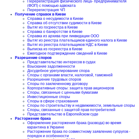
Перерегистрация физического лица- предпринимателя
(ФОП) с помощью адвоката
Перерегистрация ЧП
Получение справок в Киеве
Справка о несудимости в Киеве
Справка об отсутствии судимости в Киеве
Вытяг из госреестра в Киеве
Справка о банкротстве в Киеве
Справка из архива при ликвидации ООО
Вытяг из реестра плательщиков единого налога в Киеве
Вытяг из реестра плательщиков НДС в Киеве
Выписка из госреестра в Киеве
Ежегодное подтверждение сведений в Киеве
Разрешение споров
Представительство интересов в судах
Взыскание задолженности
Досудебное урегулирование спора
Споры с органами власти, налоговой, таможней
Разрешение трудовых споров
Споры по заключенному договору
Корпоративные споры: защита прав акционеров
Споры, связанные с ценными бумагами
Инвестиционные споры
Споры в сфере страхования
Споры по строительству и недвижимости, земельные споры
Споры, связанные с защитой прав потребителей
Представительство в Европейском суде
Расторжение брака
Оформление расторжения брака (развода) во время
карантина в Украине
Расторжение брака по совместному заявлению супругов -
порядок и особенности