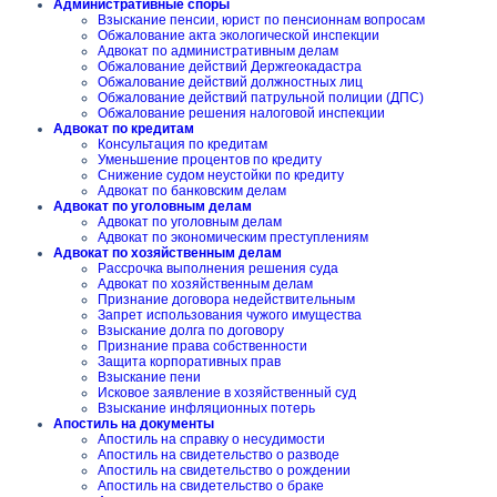
Административные споры
Взыскание пенсии, юрист по пенсионнам вопросам
Обжалование акта экологической инспекции
Адвокат по административным делам
Обжалование действий Держгеокадастра
Обжалование действий должностных лиц
Обжалование действий патрульной полиции (ДПС)
Обжалование решения налоговой инспекции
Адвокат по кредитам
Консультация по кредитам
Уменьшение процентов по кредиту
Снижение судом неустойки по кредиту
Адвокат по банковским делам
Адвокат по уголовным делам
Адвокат по уголовным делам
Адвокат по экономическим преступлениям
Адвокат по хозяйственным делам
Рассрочка выполнения решения суда
Адвокат по хозяйственным делам
Признание договора недействительным
Запрет использования чужого имущества
Взыскание долга по договору
Признание права собственности
Защита корпоративных прав
Взыскание пени
Исковое заявление в хозяйственный суд
Взыскание инфляционных потерь
Апостиль на документы
Апостиль на справку о несудимости
Апостиль на свидетельство о разводе
Апостиль на свидетельство о рождении
Апостиль на свидетельство о браке