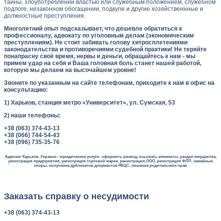
тайны, злоупотреблении властью или служебным положением, служебном
подлоге, незаконном обогащении, подкупе и другие хозяйственнные и
должностные преступления.
Многолетний опыт подсказывает, что дешевле обратиться к
профессионалу, адвокату по уголовным делам (экономическим
преступлениям). Не стоит забивать голову хитросплетениями
законодательства и противоречиями судебной практики! Не теряйте
понапрасну своё время, нервы и деньги, обращайтесь к нам - мы
примем удар на себя и Ваша головная боль станет нашей работой,
которую мы делаем на высочайшем уровне!
Звоните по указанным на сайте телефонам, приходите к нам в офис на
консультацию:
1) Харьков, станция метро «Университет», ул. Сумская, 53
2) наши телефоны:
+38 (063) 374-43-13
+38 (066) 744-54-43
+38 (096) 735-35-76
Адвокат Харьков, Украина - юридические услуги: оформить развод, взыскать алименты, раздел имущества,
регистрация предприятия, регистрация торговой марки, ренистрация ООО, регистрация ФЛП, семейные
споры, получение дубликатов документов РАЦС, лишение родительских прав
Заказать справку о несудимости
+38 (063) 374-43-13