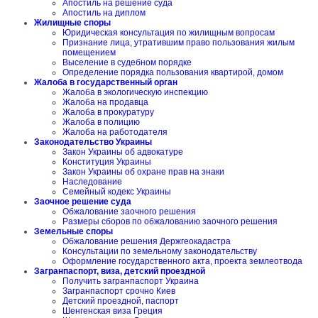
Апостиль на решение суда
Апостиль на диплом
Жилищные споры
Юридическая консультация по жилищным вопросам
Признание лица, утратившим право пользования жилым
помещением
Выселение в судебном порядке
Определение порядка пользования квартирой, домом
Жалоба в государственный орган
Жалоба в экологическую инспекцию
Жалоба на продавца
Жалоба в прокуратуру
Жалоба в полицию
Жалоба на работодателя
Законодательство Украины
Закон Украины об адвокатуре
Конституция Украины
Закон Украины об охране прав на знаки
Наследование
Семейный кодекс Украины
Заочное решение суда
Обжалование заочного решения
Размеры сборов по обжалованию заочного решения
Земельные споры
Обжалование решения Держгеокадастра
Консультации по земельному законодательству
Оформление государственного акта, проекта землеотвода
Загранпаспорт, виза, детский проездной
Получить загранпаспорт Украина
Загранпаспорт срочно Киев
Детский проездной, паспорт
Шенгенская виза Греция