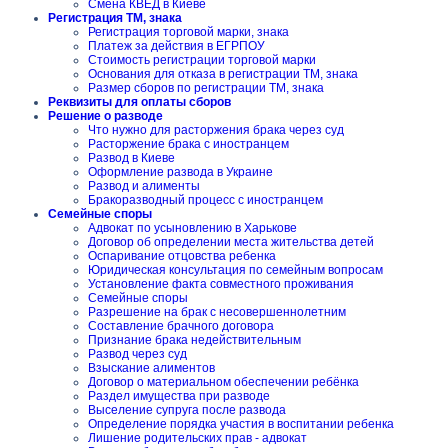
Смена КВЕД в Киеве
Регистрация ТМ, знака
Регистрация торговой марки, знака
Платеж за действия в ЕГРПОУ
Стоимость регистрации торговой марки
Основания для отказа в регистрации ТМ, знака
Размер сборов по регистрации ТМ, знака
Реквизиты для оплаты сборов
Решение о разводе
Что нужно для расторжения брака через суд
Расторжение брака с иностранцем
Развод в Киеве
Оформление развода в Украине
Развод и алименты
Бракоразводный процесс с иностранцем
Семейные споры
Адвокат по усыновлению в Харькове
Договор об определении места жительства детей
Оспаривание отцовства ребенка
Юридическая консультация по семейным вопросам
Установление факта совместного проживания
Семейные споры
Разрешение на брак с несовершеннолетним
Составление брачного договора
Признание брака недействительным
Развод через суд
Взыскание алиментов
Договор о материальном обеспечении ребёнка
Раздел имущества при разводе
Выселение супруга после развода
Определение порядка участия в воспитании ребенка
Лишение родительских прав - адвокат