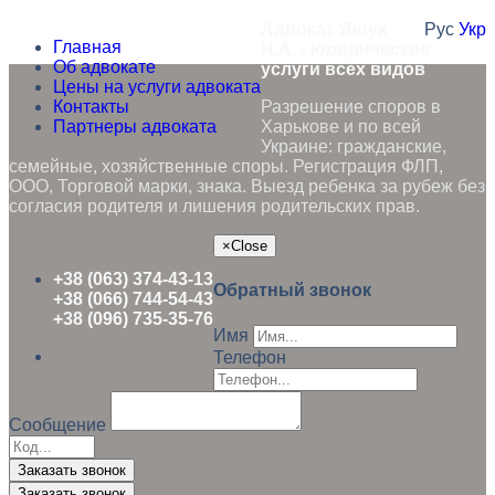
Адвокат Ящук
Рус
Укр
Главная
Н.А. - юридические
Об адвокате
услуги всех видов
Цены на услуги адвоката
Контакты
Разрешение споров в
Партнеры адвоката
Харькове и по всей
Украине: гражданские,
семейные, хозяйственные споры. Регистрация ФЛП,
ООО, Торговой марки, знака. Выезд ребенка за рубеж без
согласия родителя и лишения родительских прав.
×
Close
+38 (063) 374-43-13
Обратный звонок
+38 (066) 744-54-43
+38 (096) 735-35-76
Имя
Телефон
Сообщение
Заказать звонок