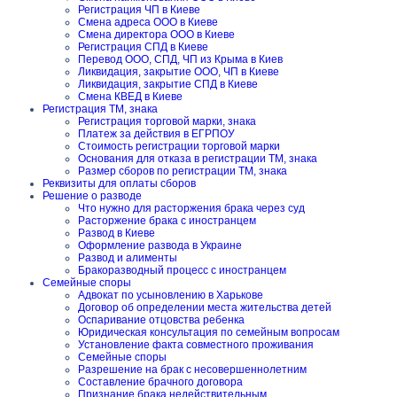
Регистрация ЧП в Киеве
Смена адреса ООО в Киеве
Смена директора ООО в Киеве
Регистрация СПД в Киеве
Перевод ООО, СПД, ЧП из Крыма в Киев
Ликвидация, закрытие ООО, ЧП в Киеве
Ликвидация, закрытие СПД в Киеве
Смена КВЕД в Киеве
Регистрация ТМ, знака
Регистрация торговой марки, знака
Платеж за действия в ЕГРПОУ
Стоимость регистрации торговой марки
Основания для отказа в регистрации ТМ, знака
Размер сборов по регистрации ТМ, знака
Реквизиты для оплаты сборов
Решение о разводе
Что нужно для расторжения брака через суд
Расторжение брака с иностранцем
Развод в Киеве
Оформление развода в Украине
Развод и алименты
Бракоразводный процесс с иностранцем
Семейные споры
Адвокат по усыновлению в Харькове
Договор об определении места жительства детей
Оспаривание отцовства ребенка
Юридическая консультация по семейным вопросам
Установление факта совместного проживания
Семейные споры
Разрешение на брак с несовершеннолетним
Составление брачного договора
Признание брака недействительным