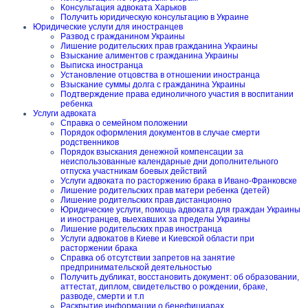
Консультация адвоката Харьков
Получить юридическую консультацию в Украине
Юридические услуги для иностранцев
Развод с гражданином Украины
Лишение родительских прав гражданина Украины
Взыскание алиментов с гражданина Украины
Выписка иностранца
Установление отцовства в отношении иностранца
Взыскание суммы долга с гражданина Украины
Подтверждение права единоличного участия в воспитании
ребенка
Услуги адвоката
Справка о семейном положении
Порядок оформления документов в случае смерти
родственников
Порядок взыскания денежной компенсации за
неиспользованные календарные дни дополнительного
отпуска участникам боевых действий
Услуги адвоката по расторжению брака в Ивано-Франковске
Лишение родительских прав матери ребенка (детей)
Лишение родительских прав дистанционно
Юридические услуги, помощь адвоката для граждан Украины
и иностранцев, выехавших за пределы Украины
Лишение родительских прав иностранца
Услуги адвокатов в Киеве и Киевской области при
расторжении брака
Справка об отсутствии запретов на занятие
предпринимательской деятельностью
Получить дубликат, восстановить документ: об образовании,
аттестат, диплом, свидетельство о рождении, браке,
разводе, смерти и т.п
Раскрытие информации о бенефициарах