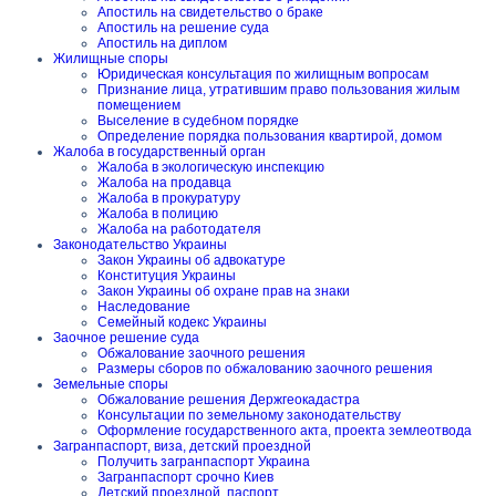
Апостиль на свидетельство о браке
Апостиль на решение суда
Апостиль на диплом
Жилищные споры
Юридическая консультация по жилищным вопросам
Признание лица, утратившим право пользования жилым
помещением
Выселение в судебном порядке
Определение порядка пользования квартирой, домом
Жалоба в государственный орган
Жалоба в экологическую инспекцию
Жалоба на продавца
Жалоба в прокуратуру
Жалоба в полицию
Жалоба на работодателя
Законодательство Украины
Закон Украины об адвокатуре
Конституция Украины
Закон Украины об охране прав на знаки
Наследование
Семейный кодекс Украины
Заочное решение суда
Обжалование заочного решения
Размеры сборов по обжалованию заочного решения
Земельные споры
Обжалование решения Держгеокадастра
Консультации по земельному законодательству
Оформление государственного акта, проекта землеотвода
Загранпаспорт, виза, детский проездной
Получить загранпаспорт Украина
Загранпаспорт срочно Киев
Детский проездной, паспорт