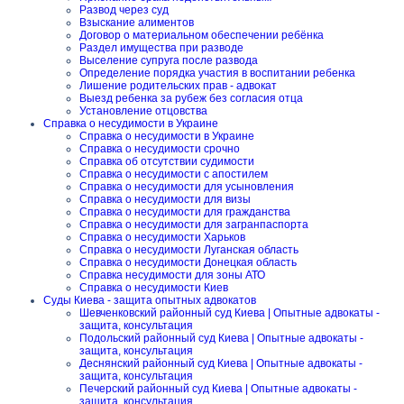
Развод через суд
Взыскание алиментов
Договор о материальном обеспечении ребёнка
Раздел имущества при разводе
Выселение супруга после развода
Определение порядка участия в воспитании ребенка
Лишение родительских прав - адвокат
Выезд ребенка за рубеж без согласия отца
Установление отцовства
Справка о несудимости в Украине
Справка о несудимости в Украине
Справка о несудимости срочно
Справка об отсутствии судимости
Справка о несудимости с апостилем
Справка о несудимости для усыновления
Справка о несудимости для визы
Справка о несудимости для гражданства
Справка о несудимости для загранпаспорта
Справка о несудимости Харьков
Справка о несудимости Луганская область
Справка о несудимости Донецкая область
Справка несудимости для зоны АТО
Справка о несудимости Киев
Суды Киева - защита опытных адвокатов
Шевченковский районный суд Киева | Опытные адвокаты -
защита, консультация
Подольский районный суд Киева | Опытные адвокаты -
защита, консультация
Деснянский районный суд Киева | Опытные адвокаты -
защита, консультация
Печерский районный суд Киева | Опытные адвокаты -
защита, консультация