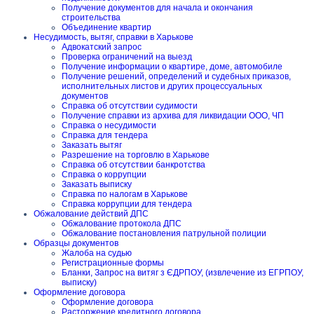
Получение документов для начала и окончания
строительства
Объединение квартир
Несудимость, вытяг, справки в Харькове
Адвокатский запрос
Проверка ограничений на выезд
Получение информации о квартире, доме, автомобиле
Получение решений, определений и судебных приказов,
исполнительных листов и других процессуальных
документов
Справка об отсутствии судимости
Получение справки из архива для ликвидации ООО, ЧП
Справка о несудимости
Справка для тендера
Заказать вытяг
Разрешение на торговлю в Харькове
Справка об отсутствии банкротства
Справка о коррупции
Заказать выписку
Справка по налогам в Харькове
Справка коррупции для тендера
Обжалование действий ДПС
Обжалование протокола ДПС
Обжалование постановления патрульной полиции
Образцы документов
Жалоба на судью
Регистрационные формы
Бланки, Запрос на витяг з ЄДРПОУ, (извлечение из ЕГРПОУ,
выписку)
Оформление договора
Оформление договора
Расторжение кредитного договора