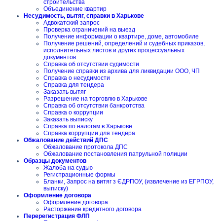
строительства
Объединение квартир
Несудимость, вытяг, справки в Харькове
Адвокатский запрос
Проверка ограничений на выезд
Получение информации о квартире, доме, автомобиле
Получение решений, определений и судебных приказов,
исполнительных листов и других процессуальных
документов
Справка об отсутствии судимости
Получение справки из архива для ликвидации ООО, ЧП
Справка о несудимости
Справка для тендера
Заказать вытяг
Разрешение на торговлю в Харькове
Справка об отсутствии банкротства
Справка о коррупции
Заказать выписку
Справка по налогам в Харькове
Справка коррупции для тендера
Обжалование действий ДПС
Обжалование протокола ДПС
Обжалование постановления патрульной полиции
Образцы документов
Жалоба на судью
Регистрационные формы
Бланки, Запрос на витяг з ЄДРПОУ, (извлечение из ЕГРПОУ,
выписку)
Оформление договора
Оформление договора
Расторжение кредитного договора
Перерегистрация ФЛП