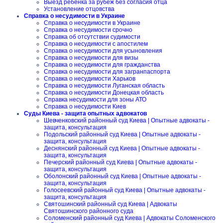
Выезд ребенка за рубеж без согласия отца
Установление отцовства
Справка о несудимости в Украине
Справка о несудимости в Украине
Справка о несудимости срочно
Справка об отсутствии судимости
Справка о несудимости с апостилем
Справка о несудимости для усыновления
Справка о несудимости для визы
Справка о несудимости для гражданства
Справка о несудимости для загранпаспорта
Справка о несудимости Харьков
Справка о несудимости Луганская область
Справка о несудимости Донецкая область
Справка несудимости для зоны АТО
Справка о несудимости Киев
Суды Киева - защита опытных адвокатов
Шевченковский районный суд Киева | Опытные адвокаты -
защита, консультация
Подольский районный суд Киева | Опытные адвокаты -
защита, консультация
Деснянский районный суд Киева | Опытные адвокаты -
защита, консультация
Печерский районный суд Киева | Опытные адвокаты -
защита, консультация
Оболонский районный суд Киева | Опытные адвокаты -
защита, консультация
Голосеевский районный суд Киева | Опытные адвокаты -
защита, консультация
Святошинский районный суд Киева | Адвокаты
Святошинского районного суда
Соломенский районный суд Киева | Адвокаты Соломенского