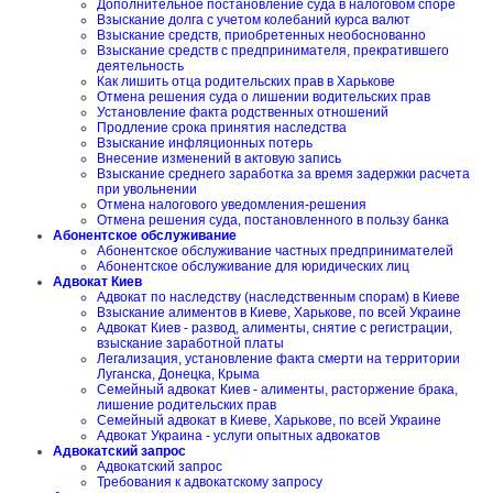
Дополнительное постановление суда в налоговом споре
Взыскание долга с учетом колебаний курса валют
Взыскание средств, приобретенных необоснованно
Взыскание средств с предпринимателя, прекратившего
деятельность
Как лишить отца родительских прав в Харькове
Отмена решения суда о лишении водительских прав
Установление факта родственных отношений
Продление срока принятия наследства
Взыскание инфляционных потерь
Внесение изменений в актовую запись
Взыскание среднего заработка за время задержки расчета
при увольнении
Отмена налогового уведомления-решения
Отмена решения суда, постановленного в пользу банка
Абонентское обслуживание
Абонентское обслуживание частных предпринимателей
Абонентское обслуживание для юридических лиц
Адвокат Киев
Адвокат по наследству (наследственным спорам) в Киеве
Взыскание алиментов в Киеве, Харькове, по всей Украине
Адвокат Киев - развод, алименты, снятие с регистрации,
взыскание заработной платы
Легализация, установление факта смерти на территории
Луганска, Донецка, Крыма
Семейный адвокат Киев - алименты, расторжение брака,
лишение родительских прав
Семейный адвокат в Киеве, Харькове, по всей Украине
Адвокат Украина - услуги опытных адвокатов
Адвокатский запрос
Адвокатский запрос
Требования к адвокатскому запросу