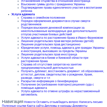
Установление отцовства в отношении иностранца
Взыскание суммы долга с гражданина Украины
Подтверждение права единоличного участия в воспитании
ребенка
Услуги адвоката
Справка о семейном положении
Порядок оформления документов в случае смерти
родственников
Порядок взыскания денежной компенсации за
неиспользованные календарные дни дополнительного
отпуска участникам боевых действий
Услуги адвоката по расторжению брака в Ивано-Франковске
Лишение родительских прав матери ребенка (детей)
Лишение родительских прав дистанционно
Юридические услуги, помощь адвоката для граждан Украины
и иностранцев, выехавших за пределы Украины
Лишение родительских прав иностранца
Услуги адвокатов в Киеве и Киевской области при
расторжении брака
Справка об отсутствии запретов на занятие
предпринимательской деятельностью
Получить дубликат, восстановить документ: об образовании,
аттестат, диплом, свидетельство о рождении, браке,
разводе, смерти и т.п
Раскрытие информации о бенефициарах
Получение (истребование повторно) решения суда с
помощью адвоката
Услуга адвоката по отмене штрафа за нерастаможенный
автомобиль
Навигация
Новости
Оставить отзыв/Задать вопрос
Написать письмо
Полезные ссылки
Карта сайта
Дипломы и награды
Документы