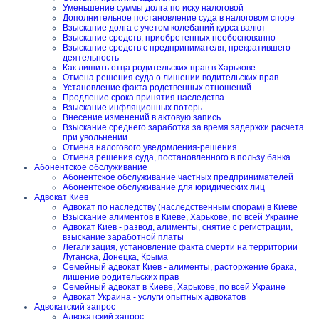
Уменьшение суммы долга по иску налоговой
Дополнительное постановление суда в налоговом споре
Взыскание долга с учетом колебаний курса валют
Взыскание средств, приобретенных необоснованно
Взыскание средств с предпринимателя, прекратившего
деятельность
Как лишить отца родительских прав в Харькове
Отмена решения суда о лишении водительских прав
Установление факта родственных отношений
Продление срока принятия наследства
Взыскание инфляционных потерь
Внесение изменений в актовую запись
Взыскание среднего заработка за время задержки расчета
при увольнении
Отмена налогового уведомления-решения
Отмена решения суда, постановленного в пользу банка
Абонентское обслуживание
Абонентское обслуживание частных предпринимателей
Абонентское обслуживание для юридических лиц
Адвокат Киев
Адвокат по наследству (наследственным спорам) в Киеве
Взыскание алиментов в Киеве, Харькове, по всей Украине
Адвокат Киев - развод, алименты, снятие с регистрации,
взыскание заработной платы
Легализация, установление факта смерти на территории
Луганска, Донецка, Крыма
Семейный адвокат Киев - алименты, расторжение брака,
лишение родительских прав
Семейный адвокат в Киеве, Харькове, по всей Украине
Адвокат Украина - услуги опытных адвокатов
Адвокатский запрос
Адвокатский запрос