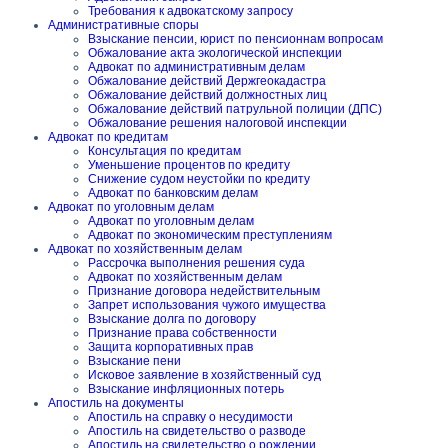
Требования к адвокатскому запросу
Административные споры
Взыскание пенсии, юрист по пенсионнам вопросам
Обжалование акта экологической инспекции
Адвокат по административным делам
Обжалование действий Держгеокадастра
Обжалование действий должностных лиц
Обжалование действий патрульной полиции (ДПС)
Обжалование решения налоговой инспекции
Адвокат по кредитам
Консультация по кредитам
Уменьшение процентов по кредиту
Снижение судом неустойки по кредиту
Адвокат по банковским делам
Адвокат по уголовным делам
Адвокат по уголовным делам
Адвокат по экономическим преступлениям
Адвокат по хозяйственным делам
Рассрочка выполнения решения суда
Адвокат по хозяйственным делам
Признание договора недействительным
Запрет использования чужого имущества
Взыскание долга по договору
Признание права собственности
Защита корпоративных прав
Взыскание пени
Исковое заявление в хозяйственный суд
Взыскание инфляционных потерь
Апостиль на документы
Апостиль на справку о несудимости
Апостиль на свидетельство о разводе
Апостиль на свидетельство о рождении