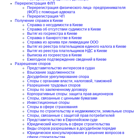
Перерегистрация ФЛП
Перерегистрация физического лица- предпринимателя
(ФОП) с помощью адвоката
Перерегистрация ЧП
Получение справок в Киеве
Справка о несудимости в Киеве
Справка об отсутствии судимости в Киеве
Вытяг из госреестра в Киеве
Справка о банкротстве в Киеве
Справка из архива при ликвидации ООО
Вытяг из реестра плательщиков единого налога в Киеве
Вытяг из реестра плательщиков НДС в Киеве
Выписка из госреестра в Киеве
Ежегодное подтверждение сведений в Киеве
Разрешение споров
Представительство интересов в судах
Взыскание задолженности
Досудебное урегулирование спора
Споры с органами власти, налоговой, таможней
Разрешение трудовых споров
Споры по заключенному договору
Корпоративные споры: защита прав акционеров
Споры, связанные с ценными бумагами
Инвестиционные споры
Споры в сфере страхования
Споры по строительству и недвижимости, земельные споры
Споры, связанные с защитой прав потребителей
Представительство в Европейском суде
Юридический контроль в сфере строительства
Виды споров разрешаемых в досудебном порядке
Юридическое консультирование и решение вопросов в
сфере строительства