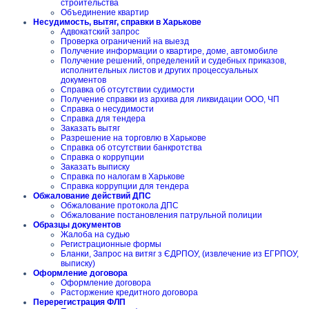
строительства
Объединение квартир
Несудимость, вытяг, справки в Харькове
Адвокатский запрос
Проверка ограничений на выезд
Получение информации о квартире, доме, автомобиле
Получение решений, определений и судебных приказов,
исполнительных листов и других процессуальных
документов
Справка об отсутствии судимости
Получение справки из архива для ликвидации ООО, ЧП
Справка о несудимости
Справка для тендера
Заказать вытяг
Разрешение на торговлю в Харькове
Справка об отсутствии банкротства
Справка о коррупции
Заказать выписку
Справка по налогам в Харькове
Справка коррупции для тендера
Обжалование действий ДПС
Обжалование протокола ДПС
Обжалование постановления патрульной полиции
Образцы документов
Жалоба на судью
Регистрационные формы
Бланки, Запрос на витяг з ЄДРПОУ, (извлечение из ЕГРПОУ,
выписку)
Оформление договора
Оформление договора
Расторжение кредитного договора
Перерегистрация ФЛП