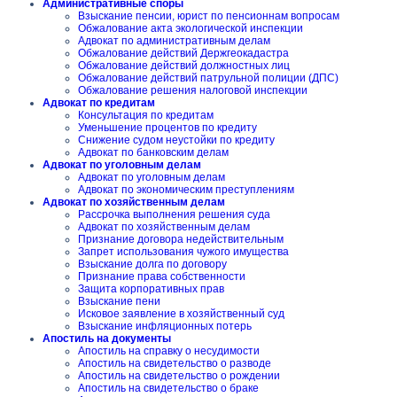
Административные споры
Взыскание пенсии, юрист по пенсионнам вопросам
Обжалование акта экологической инспекции
Адвокат по административным делам
Обжалование действий Держгеокадастра
Обжалование действий должностных лиц
Обжалование действий патрульной полиции (ДПС)
Обжалование решения налоговой инспекции
Адвокат по кредитам
Консультация по кредитам
Уменьшение процентов по кредиту
Снижение судом неустойки по кредиту
Адвокат по банковским делам
Адвокат по уголовным делам
Адвокат по уголовным делам
Адвокат по экономическим преступлениям
Адвокат по хозяйственным делам
Рассрочка выполнения решения суда
Адвокат по хозяйственным делам
Признание договора недействительным
Запрет использования чужого имущества
Взыскание долга по договору
Признание права собственности
Защита корпоративных прав
Взыскание пени
Исковое заявление в хозяйственный суд
Взыскание инфляционных потерь
Апостиль на документы
Апостиль на справку о несудимости
Апостиль на свидетельство о разводе
Апостиль на свидетельство о рождении
Апостиль на свидетельство о браке