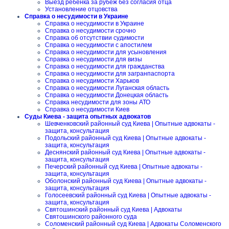
Выезд ребенка за рубеж без согласия отца
Установление отцовства
Справка о несудимости в Украине
Справка о несудимости в Украине
Справка о несудимости срочно
Справка об отсутствии судимости
Справка о несудимости с апостилем
Справка о несудимости для усыновления
Справка о несудимости для визы
Справка о несудимости для гражданства
Справка о несудимости для загранпаспорта
Справка о несудимости Харьков
Справка о несудимости Луганская область
Справка о несудимости Донецкая область
Справка несудимости для зоны АТО
Справка о несудимости Киев
Суды Киева - защита опытных адвокатов
Шевченковский районный суд Киева | Опытные адвокаты -
защита, консультация
Подольский районный суд Киева | Опытные адвокаты -
защита, консультация
Деснянский районный суд Киева | Опытные адвокаты -
защита, консультация
Печерский районный суд Киева | Опытные адвокаты -
защита, консультация
Оболонский районный суд Киева | Опытные адвокаты -
защита, консультация
Голосеевский районный суд Киева | Опытные адвокаты -
защита, консультация
Святошинский районный суд Киева | Адвокаты
Святошинского районного суда
Соломенский районный суд Киева | Адвокаты Соломенского