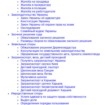
Жалоба на продавца
Жалоба в прокуратуру
Жалоба в полицию
Жалоба на работодателя
Законодательство Украины
Закон Украины об адвокатуре
Конституция Украины
Закон Украины об охране прав на знаки
Наследование
Семейный кодекс Украины
Заочное решение суда
Обжалование заочного решения
Размеры сборов по обжалованию заочного решения
Земельные споры
Обжалование решения Держгеокадастра
Консультации по земельному законодательству
Оформление государственного акта, проекта землеотвода
Загранпаспорт, виза, детский проездной
Получить загранпаспорт Украина
Загранпаспорт срочно Киев
Детский проездной, паспорт
Шенгенская виза Греция
Шенгенская виза Литва
Мультивиза шенген
Загранпаспорт в Харькове
Загранпаспорт срочно Харьков
Загранпаспорт биометрический Харьков
Детский проездной документ Харьков
Имущественные споры
Услуги адвоката по защите права собственности
Выдел доли
Определения порядка пользования