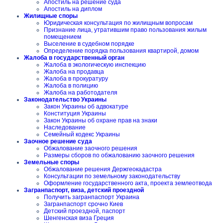
Апостиль на решение суда
Апостиль на диплом
Жилищные споры
Юридическая консультация по жилищным вопросам
Признание лица, утратившим право пользования жилым
помещением
Выселение в судебном порядке
Определение порядка пользования квартирой, домом
Жалоба в государственный орган
Жалоба в экологическую инспекцию
Жалоба на продавца
Жалоба в прокуратуру
Жалоба в полицию
Жалоба на работодателя
Законодательство Украины
Закон Украины об адвокатуре
Конституция Украины
Закон Украины об охране прав на знаки
Наследование
Семейный кодекс Украины
Заочное решение суда
Обжалование заочного решения
Размеры сборов по обжалованию заочного решения
Земельные споры
Обжалование решения Держгеокадастра
Консультации по земельному законодательству
Оформление государственного акта, проекта землеотвода
Загранпаспорт, виза, детский проездной
Получить загранпаспорт Украина
Загранпаспорт срочно Киев
Детский проездной, паспорт
Шенгенская виза Греция