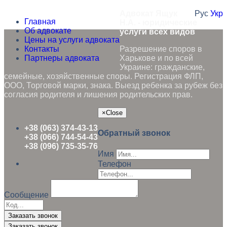
Адвокат Ящук
Рус
Укр
Главная
Н.А. - юридические
Об адвокате
услуги всех видов
Цены на услуги адвоката
Контакты
Разрешение споров в
Партнеры адвоката
Харькове и по всей
Украине: гражданские,
семейные, хозяйственные споры. Регистрация ФЛП,
ООО, Торговой марки, знака. Выезд ребенка за рубеж без
согласия родителя и лишения родительских прав.
×
Close
+38 (063) 374-43-13
Обратный звонок
+38 (066) 744-54-43
+38 (096) 735-35-76
Имя
Телефон
Сообщение
Заказать звонок