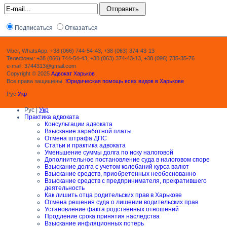
Подписаться
Отказаться
Viber, WhatsApp: +38 (066) 744-54-43, +38 (063) 374-43-13
Телефоны: +38 (066) 744-54-43, +38 (063) 374-43-13, +38 (096) 735-35-76
e-mail: 3744313@gmail.com
Copyright © 2025
Адвокат Харьков
Все права защищены.
Юридическая помощь всех видов в Харькове
Рус
Укр
Рус |
Укр
Практика адвоката
Консультации адвоката
Взыскание заработной платы
Отмена штрафа ДПС
Статьи и практика адвоката
Уменьшение суммы долга по иску налоговой
Дополнительное постановление суда в налоговом споре
Взыскание долга с учетом колебаний курса валют
Взыскание средств, приобретенных необоснованно
Взыскание средств с предпринимателя, прекратившего
деятельность
Как лишить отца родительских прав в Харькове
Отмена решения суда о лишении водительских прав
Установление факта родственных отношений
Продление срока принятия наследства
Взыскание инфляционных потерь