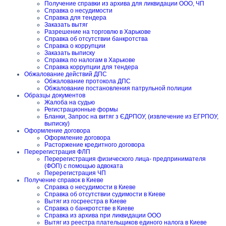
Получение справки из архива для ликвидации ООО, ЧП
Справка о несудимости
Справка для тендера
Заказать вытяг
Разрешение на торговлю в Харькове
Справка об отсутствии банкротства
Справка о коррупции
Заказать выписку
Справка по налогам в Харькове
Справка коррупции для тендера
Обжалование действий ДПС
Обжалование протокола ДПС
Обжалование постановления патрульной полиции
Образцы документов
Жалоба на судью
Регистрационные формы
Бланки, Запрос на витяг з ЄДРПОУ, (извлечение из ЕГРПОУ,
выписку)
Оформление договора
Оформление договора
Расторжение кредитного договора
Перерегистрация ФЛП
Перерегистрация физического лица- предпринимателя
(ФОП) с помощью адвоката
Перерегистрация ЧП
Получение справок в Киеве
Справка о несудимости в Киеве
Справка об отсутствии судимости в Киеве
Вытяг из госреестра в Киеве
Справка о банкротстве в Киеве
Справка из архива при ликвидации ООО
Вытяг из реестра плательщиков единого налога в Киеве