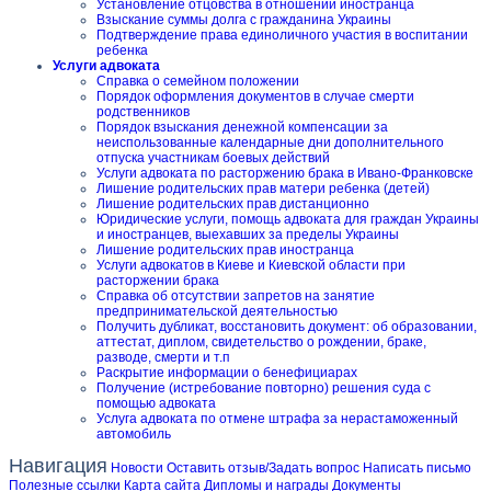
Установление отцовства в отношении иностранца
Взыскание суммы долга с гражданина Украины
Подтверждение права единоличного участия в воспитании
ребенка
Услуги адвоката
Справка о семейном положении
Порядок оформления документов в случае смерти
родственников
Порядок взыскания денежной компенсации за
неиспользованные календарные дни дополнительного
отпуска участникам боевых действий
Услуги адвоката по расторжению брака в Ивано-Франковске
Лишение родительских прав матери ребенка (детей)
Лишение родительских прав дистанционно
Юридические услуги, помощь адвоката для граждан Украины
и иностранцев, выехавших за пределы Украины
Лишение родительских прав иностранца
Услуги адвокатов в Киеве и Киевской области при
расторжении брака
Справка об отсутствии запретов на занятие
предпринимательской деятельностью
Получить дубликат, восстановить документ: об образовании,
аттестат, диплом, свидетельство о рождении, браке,
разводе, смерти и т.п
Раскрытие информации о бенефициарах
Получение (истребование повторно) решения суда с
помощью адвоката
Услуга адвоката по отмене штрафа за нерастаможенный
автомобиль
Навигация
Новости
Оставить отзыв/Задать вопрос
Написать письмо
Полезные ссылки
Карта сайта
Дипломы и награды
Документы