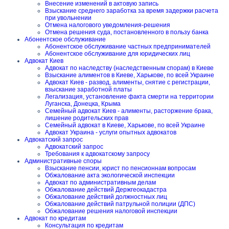
Внесение изменений в актовую запись
Взыскание среднего заработка за время задержки расчета
при увольнении
Отмена налогового уведомления-решения
Отмена решения суда, постановленного в пользу банка
Абонентское обслуживание
Абонентское обслуживание частных предпринимателей
Абонентское обслуживание для юридических лиц
Адвокат Киев
Адвокат по наследству (наследственным спорам) в Киеве
Взыскание алиментов в Киеве, Харькове, по всей Украине
Адвокат Киев - развод, алименты, снятие с регистрации,
взыскание заработной платы
Легализация, установление факта смерти на территории
Луганска, Донецка, Крыма
Семейный адвокат Киев - алименты, расторжение брака,
лишение родительских прав
Семейный адвокат в Киеве, Харькове, по всей Украине
Адвокат Украина - услуги опытных адвокатов
Адвокатский запрос
Адвокатский запрос
Требования к адвокатскому запросу
Административные споры
Взыскание пенсии, юрист по пенсионнам вопросам
Обжалование акта экологической инспекции
Адвокат по административным делам
Обжалование действий Держгеокадастра
Обжалование действий должностных лиц
Обжалование действий патрульной полиции (ДПС)
Обжалование решения налоговой инспекции
Адвокат по кредитам
Консультация по кредитам