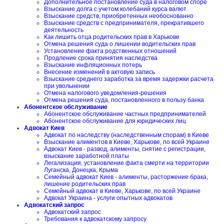
Дополнительное постановление суда в налоговом споре
Взыскание долга с учетом колебаний курса валют
Взыскание средств, приобретенных необоснованно
Взыскание средств с предпринимателя, прекратившего
деятельность
Как лишить отца родительских прав в Харькове
Отмена решения суда о лишении водительских прав
Установление факта родственных отношений
Продление срока принятия наследства
Взыскание инфляционных потерь
Внесение изменений в актовую запись
Взыскание среднего заработка за время задержки расчета
при увольнении
Отмена налогового уведомления-решения
Отмена решения суда, постановленного в пользу банка
Абонентское обслуживание
Абонентское обслуживание частных предпринимателей
Абонентское обслуживание для юридических лиц
Адвокат Киев
Адвокат по наследству (наследственным спорам) в Киеве
Взыскание алиментов в Киеве, Харькове, по всей Украине
Адвокат Киев - развод, алименты, снятие с регистрации,
взыскание заработной платы
Легализация, установление факта смерти на территории
Луганска, Донецка, Крыма
Семейный адвокат Киев - алименты, расторжение брака,
лишение родительских прав
Семейный адвокат в Киеве, Харькове, по всей Украине
Адвокат Украина - услуги опытных адвокатов
Адвокатский запрос
Адвокатский запрос
Требования к адвокатскому запросу