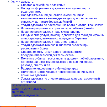
Услуги адвоката
Справка о семейном положении
Порядок оформления документов в случае смерти
родственников
Порядок взыскания денежной компенсации за
неиспользованные календарные дни дополнительного
отпуска участникам боевых действий
Услуги адвоката по расторжению брака в Ивано-Франковске
Лишение родительских прав матери ребенка (детей)
Лишение родительских прав дистанционно
Юридические услуги, помощь адвоката для граждан Украины
и иностранцев, выехавших за пределы Украины
Лишение родительских прав иностранца
Услуги адвокатов в Киеве и Киевской области при
расторжении брака
Справка об отсутствии запретов на занятие
предпринимательской деятельностью
Получить дубликат, восстановить документ: об образовании,
аттестат, диплом, свидетельство о рождении, браке,
разводе, смерти и т.п
Раскрытие информации о бенефициарах
Получение (истребование повторно) решения суда с
помощью адвоката
Услуга адвоката по отмене штрафа за нерастаможенный
автомобиль
Об адвокате
Цены на услуги адвоката
Контакты
Партнеры адвоката