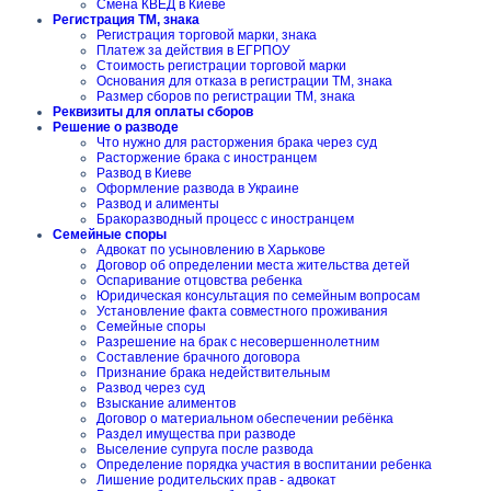
Смена КВЕД в Киеве
Регистрация ТМ, знака
Регистрация торговой марки, знака
Платеж за действия в ЕГРПОУ
Стоимость регистрации торговой марки
Основания для отказа в регистрации ТМ, знака
Размер сборов по регистрации ТМ, знака
Реквизиты для оплаты сборов
Решение о разводе
Что нужно для расторжения брака через суд
Расторжение брака с иностранцем
Развод в Киеве
Оформление развода в Украине
Развод и алименты
Бракоразводный процесс с иностранцем
Семейные споры
Адвокат по усыновлению в Харькове
Договор об определении места жительства детей
Оспаривание отцовства ребенка
Юридическая консультация по семейным вопросам
Установление факта совместного проживания
Семейные споры
Разрешение на брак с несовершеннолетним
Составление брачного договора
Признание брака недействительным
Развод через суд
Взыскание алиментов
Договор о материальном обеспечении ребёнка
Раздел имущества при разводе
Выселение супруга после развода
Определение порядка участия в воспитании ребенка
Лишение родительских прав - адвокат