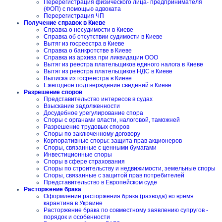
Перерегистрация физического лица- предпринимателя
(ФОП) с помощью адвоката
Перерегистрация ЧП
Получение справок в Киеве
Справка о несудимости в Киеве
Справка об отсутствии судимости в Киеве
Вытяг из госреестра в Киеве
Справка о банкротстве в Киеве
Справка из архива при ликвидации ООО
Вытяг из реестра плательщиков единого налога в Киеве
Вытяг из реестра плательщиков НДС в Киеве
Выписка из госреестра в Киеве
Ежегодное подтверждение сведений в Киеве
Разрешение споров
Представительство интересов в судах
Взыскание задолженности
Досудебное урегулирование спора
Споры с органами власти, налоговой, таможней
Разрешение трудовых споров
Споры по заключенному договору
Корпоративные споры: защита прав акционеров
Споры, связанные с ценными бумагами
Инвестиционные споры
Споры в сфере страхования
Споры по строительству и недвижимости, земельные споры
Споры, связанные с защитой прав потребителей
Представительство в Европейском суде
Расторжение брака
Оформление расторжения брака (развода) во время
карантина в Украине
Расторжение брака по совместному заявлению супругов -
порядок и особенности