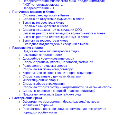
Перерегистрация физического лица- предпринимателя
(ФОП) с помощью адвоката
Перерегистрация ЧП
Получение справок в Киеве
Справка о несудимости в Киеве
Справка об отсутствии судимости в Киеве
Вытяг из госреестра в Киеве
Справка о банкротстве в Киеве
Справка из архива при ликвидации ООО
Вытяг из реестра плательщиков единого налога в Киеве
Вытяг из реестра плательщиков НДС в Киеве
Выписка из госреестра в Киеве
Ежегодное подтверждение сведений в Киеве
Разрешение споров
Представительство интересов в судах
Взыскание задолженности
Досудебное урегулирование спора
Споры с органами власти, налоговой, таможней
Разрешение трудовых споров
Споры по заключенному договору
Корпоративные споры: защита прав акционеров
Споры, связанные с ценными бумагами
Инвестиционные споры
Споры в сфере страхования
Споры по строительству и недвижимости, земельные споры
Споры, связанные с защитой прав потребителей
Представительство в Европейском суде
Расторжение брака
Оформление расторжения брака (развода) во время
карантина в Украине
Расторжение брака по совместному заявлению супругов -
порядок и особенности