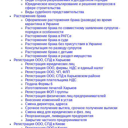
Виды споров разрешаемых в досудебном порядке
Юридическое консультирование и решение вопросов в
сфере строительства
Виды судебного представительства
Расторжение брака
Оформление расторжения брака (развода) во время
карантина в Украине
Расторжение брака по совместному заявлению супругов -
порядок и особенности
Расторжение брака в РАГСе
Расторжение брака в суде
Расторжение брака без присутствия в Украине
Консультация по разводу супругов
Расторжение брака с детьми
Расторжение брака и раздел имущества
Регистрация ООО, СПД в Харькове
Регистрация юридических лиц
Регистрация ООО, фирмы, НДС и единый налог
Регистрация ООО, ЧП, ФЛП
Регистрация ООО, СПД в Харьковском районе
Регистрация плательщика НДС
Подача Формы 6
Изготовление печатей Харьков
Регистрация ФОП I группы
Регистрация физических лиц-предпринимателей
Внесение изменений в устав
Смена директора, адреса
Срочное получение вытяга, срочное получение выписки
Смена квед для юридических и физ. лиц
Реорганизация, ликвидация предприятия
Закрытие частного предпринимателя
Регистрация ООО, СПД в Киеве