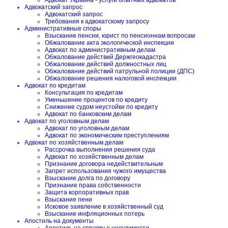
Адвокат Украина - услуги опытных адвокатов
Адвокатский запрос
Адвокатский запрос
Требования к адвокатскому запросу
Административные споры
Взыскание пенсии, юрист по пенсионнам вопросам
Обжалование акта экологической инспекции
Адвокат по административным делам
Обжалование действий Держгеокадастра
Обжалование действий должностных лиц
Обжалование действий патрульной полиции (ДПС)
Обжалование решения налоговой инспекции
Адвокат по кредитам
Консультация по кредитам
Уменьшение процентов по кредиту
Снижение судом неустойки по кредиту
Адвокат по банковским делам
Адвокат по уголовным делам
Адвокат по уголовным делам
Адвокат по экономическим преступлениям
Адвокат по хозяйственным делам
Рассрочка выполнения решения суда
Адвокат по хозяйственным делам
Признание договора недействительным
Запрет использования чужого имущества
Взыскание долга по договору
Признание права собственности
Защита корпоративных прав
Взыскание пени
Исковое заявление в хозяйственный суд
Взыскание инфляционных потерь
Апостиль на документы