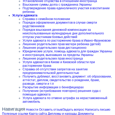
Установление отцовства в отношении иностранца
Взыскание суммы долга с гражданина Украины
Подтверждение права единоличного участия в воспитании
ребенка
Услуги адвоката
Справка о семейном положении
Порядок оформления документов в случае смерти
родственников
Порядок взыскания денежной компенсации за
неиспользованные календарные дни дополнительного
отпуска участникам боевых действий
Услуги адвоката по расторжению брака в Ивано-Франковске
Лишение родительских прав матери ребенка (детей)
Лишение родительских прав дистанционно
Юридические услуги, помощь адвоката для граждан Украины
и иностранцев, выехавших за пределы Украины
Лишение родительских прав иностранца
Услуги адвокатов в Киеве и Киевской области при
расторжении брака
Справка об отсутствии запретов на занятие
предпринимательской деятельностью
Получить дубликат, восстановить документ: об образовании,
аттестат, диплом, свидетельство о рождении, браке,
разводе, смерти и т.п
Раскрытие информации о бенефициарах
Получение (истребование повторно) решения суда с
помощью адвоката
Услуга адвоката по отмене штрафа за нерастаможенный
автомобиль
Навигация
Новости
Оставить отзыв/Задать вопрос
Написать письмо
Полезные ссылки
Карта сайта
Дипломы и награды
Документы