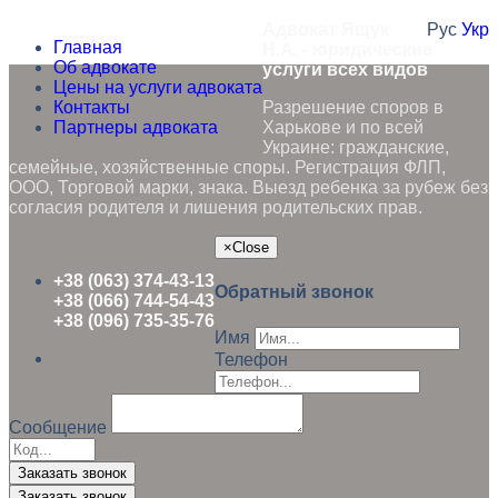
Адвокат Ящук
Рус
Укр
Главная
Н.А. - юридические
Об адвокате
услуги всех видов
Цены на услуги адвоката
Контакты
Разрешение споров в
Партнеры адвоката
Харькове и по всей
Украине: гражданские,
семейные, хозяйственные споры. Регистрация ФЛП,
ООО, Торговой марки, знака. Выезд ребенка за рубеж без
согласия родителя и лишения родительских прав.
×
Close
+38 (063) 374-43-13
Обратный звонок
+38 (066) 744-54-43
+38 (096) 735-35-76
Имя
Телефон
Сообщение
Заказать звонок