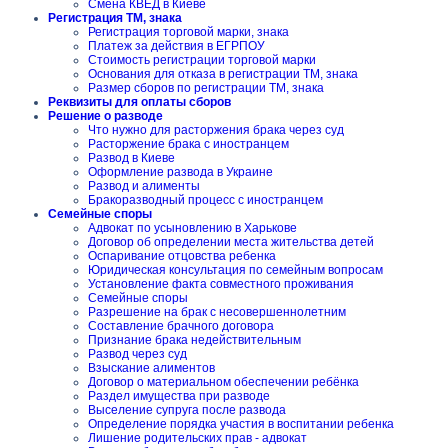
Смена КВЕД в Киеве
Регистрация ТМ, знака
Регистрация торговой марки, знака
Платеж за действия в ЕГРПОУ
Стоимость регистрации торговой марки
Основания для отказа в регистрации ТМ, знака
Размер сборов по регистрации ТМ, знака
Реквизиты для оплаты сборов
Решение о разводе
Что нужно для расторжения брака через суд
Расторжение брака с иностранцем
Развод в Киеве
Оформление развода в Украине
Развод и алименты
Бракоразводный процесс с иностранцем
Семейные споры
Адвокат по усыновлению в Харькове
Договор об определении места жительства детей
Оспаривание отцовства ребенка
Юридическая консультация по семейным вопросам
Установление факта совместного проживания
Семейные споры
Разрешение на брак с несовершеннолетним
Составление брачного договора
Признание брака недействительным
Развод через суд
Взыскание алиментов
Договор о материальном обеспечении ребёнка
Раздел имущества при разводе
Выселение супруга после развода
Определение порядка участия в воспитании ребенка
Лишение родительских прав - адвокат