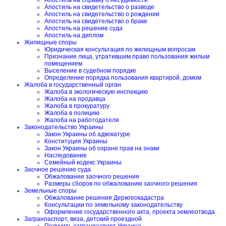
Апостиль на справку о несудимости
Апостиль на свидетельство о разводе
Апостиль на свидетельство о рождении
Апостиль на свидетельство о браке
Апостиль на решение суда
Апостиль на диплом
Жилищные споры
Юридическая консультация по жилищным вопросам
Признание лица, утратившим право пользования жилым
помещением
Выселение в судебном порядке
Определение порядка пользования квартирой, домом
Жалоба в государственный орган
Жалоба в экологическую инспекцию
Жалоба на продавца
Жалоба в прокуратуру
Жалоба в полицию
Жалоба на работодателя
Законодательство Украины
Закон Украины об адвокатуре
Конституция Украины
Закон Украины об охране прав на знаки
Наследование
Семейный кодекс Украины
Заочное решение суда
Обжалование заочного решения
Размеры сборов по обжалованию заочного решения
Земельные споры
Обжалование решения Держгеокадастра
Консультации по земельному законодательству
Оформление государственного акта, проекта землеотвода
Загранпаспорт, виза, детский проездной