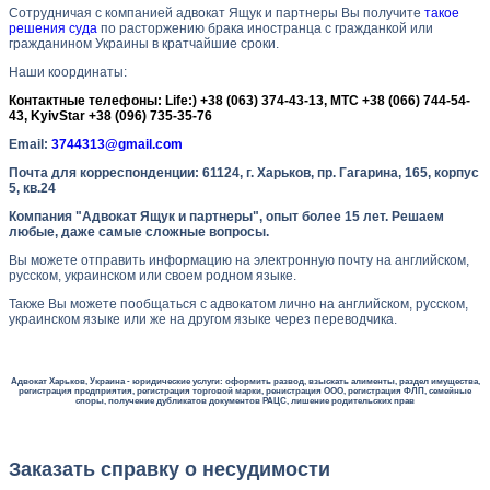
Сотрудничая с компанией адвокат Ящук и партнеры Вы получите
такое
решения суда
по расторжению брака иностранца с гражданкой или
гражданином Украины в кратчайшие сроки.
Наши координаты:
Контактные телефоны: Life:) +38 (063) 374-43-13, МТС +38 (066) 744-54-
43, KyivStar +38 (096) 735-35-76
Emаil:
3744313@gmail.com
Почта для корреспонденции:
61124,
г. Харьков, пр. Гагарина, 165, корпус
5, кв.24
Компания "Адвокат Ящук и партнеры", опыт более 15 лет. Решаем
любые, даже самые сложные вопросы.
Вы можете отправить информацию на электронную почту на английском,
русском, украинском или своем родном языке.
Также Вы можете пообщаться с адвокатом лично на английском, русском,
украинском языке или же на другом языке через переводчика.
Адвокат Харьков, Украина - юридические услуги: оформить развод, взыскать алименты, раздел имущества,
регистрация предприятия, регистрация торговой марки, ренистрация ООО, регистрация ФЛП, семейные
споры, получение дубликатов документов РАЦС, лишение родительских прав
Заказать справку о несудимости