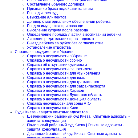
Разрешение на брак с несовершеннолетним
Составление брачного договора
Признание брака недействительным
Развод через суд
Взыскание алиментов
Договор о материальном обеспечении ребёнка
Раздел имущества при разводе
Выселение супруга после развода
Определение порядка участия в воспитании ребенка
Лишение родительских прав - адвокат
Выезд ребенка за рубеж без согласия отца
Установление отцовства
Справка о несудимости в Украине
Справка о несудимости в Украине
Справка о несудимости срочно
Справка об отсутствии судимости
Справка о несудимости с апостилем
Справка о несудимости для усыновления
Справка о несудимости для визы
Справка о несудимости для гражданства
Справка о несудимости для загранпаспорта
Справка о несудимости Харьков
Справка о несудимости Луганская область
Справка о несудимости Донецкая область
Справка несудимости для зоны АТО
Справка о несудимости Киев
Суды Киева - защита опытных адвокатов
Шевченковский районный суд Киева | Опытные адвокаты -
защита, консультация
Подольский районный суд Киева | Опытные адвокаты -
защита, консультация
Деснянский районный суд Киева | Опытные адвокаты -