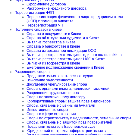
Оформление договора
Оформление договора
Расторжение кредитного договора
Перерегистрация ФЛП
Перерегистрация физического лица- предпринимателя
(ФОП) с помощью адвоката
Перерегистрация ЧП
Получение справок в Киеве
Справка о несудимости в Киеве
Справка об отсутствии судимости в Киеве
Вытяг из госреестра в Киеве
Справка о банкротстве в Киеве
Справка из архива при ликвидации ООО
Вытяг из реестра плательщиков единого налога в Киеве
Вытяг из реестра плательщиков НДС в Киеве
Выписка из госреестра в Киеве
Ежегодное подтверждение сведений в Киеве
Разрешение споров
Представительство интересов в судах
Взыскание задолженности
Досудебное урегулирование спора
Споры с органами власти, налоговой, таможней
Разрешение трудовых споров
Споры по заключенному договору
Корпоративные споры: защита прав акционеров
Споры, связанные с ценными бумагами
Инвестиционные споры
Споры в сфере страхования
Споры по строительству и недвижимости, земельные споры
Споры, связанные с защитой прав потребителей
Представительство в Европейском суде
Юридический контроль в сфере строительства