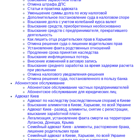
Взыскание заработной платы
Отмена штрафа ДПС
Статьи и практика адвоката
Уменьшение суммы долга по иску налоговой
Дополнительное постановление суда в налоговом споре
Взыскание долга с учетом колебаний курса валют
Взыскание средств, приобретенных необоснованно
Взыскание средств с предпринимателя, прекратившего
деятельность
Как лишить отца родительских прав в Харькове
Отмена решения суда о лишении водительских прав
Установление факта родственных отношений
Продление срока принятия наследства
Взыскание инфляционных потерь
Внесение изменений в актовую запись
Взыскание среднего заработка за время задержки расчета
при увольнении
Отмена налогового уведомления-решения
Отмена решения суда, постановленного в пользу банка
Абонентское обслуживание
Абонентское обслуживание частных предпринимателей
Абонентское обслуживание для юридических лиц
Адвокат Киев
Адвокат по наследству (наследственным спорам) в Киеве
Взыскание алиментов в Киеве, Харькове, по всей Украине
Адвокат Киев - развод, алименты, снятие с регистрации,
взыскание заработной платы
Легализация, установление факта смерти на территории
Луганска, Донецка, Крыма
Семейный адвокат Киев - алименты, расторжение брака,
лишение родительских прав
Семейный адвокат в Киеве, Харькове, по всей Украине