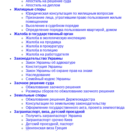
Апостиль на решение суда
Апостиль на диплом
Жилищные споры
Юридическая консультация по жилищным вопросам
Признание лица, утратившим право пользования жилым
помещением
Выселение в судебном порядке
Определение порядка пользования квартирой, домом
Жалоба в государственный орган
Жалоба в экологическую инспекцию
Жалоба на продавца
Жалоба в прокуратуру
Жалоба в полицию
Жалоба на работодателя
Законодательство Украины
Закон Украины об адвокатуре
Конституция Украины
Закон Украины об охране прав на знаки
Наследование
Семейный кодекс Украины
Заочное решение суда
Обжалование заочного решения
Размеры сборов по обжалованию заочного решения
Земельные споры
Обжалование решения Держгеокадастра
Консультации по земельному законодательству
Оформление государственного акта, проекта землеотвода
Загранпаспорт, виза, детский проездной
Получить загранпаспорт Украина
Загранпаспорт срочно Киев
Детский проездной, паспорт
Шенгенская виза Греция