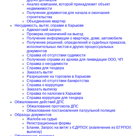
других договоров
Анализ компании, которой принадлежит объект
недвижимости
Получение документов для начала и окончания
строительства
Объединение квартир
Несудимость, вытяг, справки в Харькове
Адвокатский запрос
Проверка ограничений на выезд
Получение информации о квартире, доме, автомобиле
Получение решений, определений и судебных приказов,
исполнительных листов и других процессуальных
документов
Справка об отсутствии судимости
Получение справки из архива для ликвидации ООО, ЧП
Справка о несудимости
Справка для тендера
Заказать вытяг
Разрешение на торговлю в Харькове
Справка об отсутствии банкротства
Справка о коррупции
Заказать выписку
Справка по налогам в Харькове
Справка коррупции для тендера
Обжалование действий ДПС
Обжалование протокола ДПС
Обжалование постановления патрульной полиции
Образцы документов
Жалоба на судью
Регистрационные формы
Бланки, Запрос на витяг з ЄДРПОУ, (извлечение из ЕГРПОУ,
выписку)