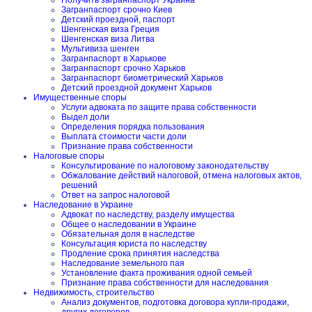
Получить загранпаспорт Украина
Загранпаспорт срочно Киев
Детский проездной, паспорт
Шенгенская виза Греция
Шенгенская виза Литва
Мультивиза шенген
Загранпаспорт в Харькове
Загранпаспорт срочно Харьков
Загранпаспорт биометрический Харьков
Детский проездной документ Харьков
Имущественные споры
Услуги адвоката по защите права собственности
Выдел доли
Определения порядка пользования
Выплата стоимости части доли
Признание права собственности
Налоговые споры
Консультирование по налоговому законодательству
Обжалование действий налоговой, отмена налоговых актов,
решений
Ответ на запрос налоговой
Наследование в Украине
Адвокат по наследству, разделу имущества
Общее о наследовании в Украине
Обязательная доля в наследстве
Консультация юриста по наследству
Продление срока принятия наследства
Наследование земельного пая
Установление факта проживания одной семьей
Признание права собственности для наследования
Недвижимость, строительство
Анализ документов, подготовка договора купли-продажи,