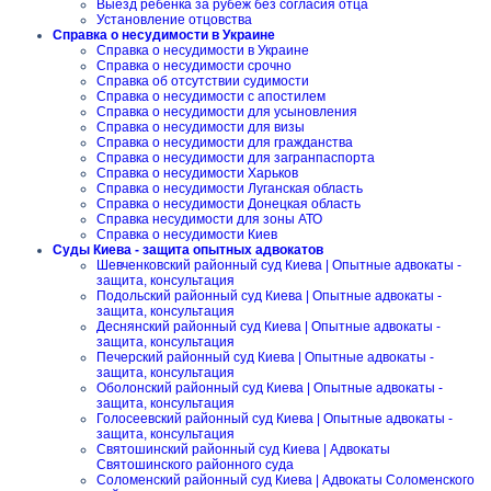
Выезд ребенка за рубеж без согласия отца
Установление отцовства
Справка о несудимости в Украине
Справка о несудимости в Украине
Справка о несудимости срочно
Справка об отсутствии судимости
Справка о несудимости с апостилем
Справка о несудимости для усыновления
Справка о несудимости для визы
Справка о несудимости для гражданства
Справка о несудимости для загранпаспорта
Справка о несудимости Харьков
Справка о несудимости Луганская область
Справка о несудимости Донецкая область
Справка несудимости для зоны АТО
Справка о несудимости Киев
Суды Киева - защита опытных адвокатов
Шевченковский районный суд Киева | Опытные адвокаты -
защита, консультация
Подольский районный суд Киева | Опытные адвокаты -
защита, консультация
Деснянский районный суд Киева | Опытные адвокаты -
защита, консультация
Печерский районный суд Киева | Опытные адвокаты -
защита, консультация
Оболонский районный суд Киева | Опытные адвокаты -
защита, консультация
Голосеевский районный суд Киева | Опытные адвокаты -
защита, консультация
Святошинский районный суд Киева | Адвокаты
Святошинского районного суда
Соломенский районный суд Киева | Адвокаты Соломенского