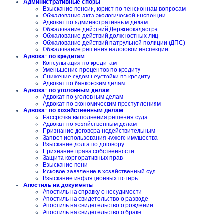
Административные споры
Взыскание пенсии, юрист по пенсионнам вопросам
Обжалование акта экологической инспекции
Адвокат по административным делам
Обжалование действий Держгеокадастра
Обжалование действий должностных лиц
Обжалование действий патрульной полиции (ДПС)
Обжалование решения налоговой инспекции
Адвокат по кредитам
Консультация по кредитам
Уменьшение процентов по кредиту
Снижение судом неустойки по кредиту
Адвокат по банковским делам
Адвокат по уголовным делам
Адвокат по уголовным делам
Адвокат по экономическим преступлениям
Адвокат по хозяйственным делам
Рассрочка выполнения решения суда
Адвокат по хозяйственным делам
Признание договора недействительным
Запрет использования чужого имущества
Взыскание долга по договору
Признание права собственности
Защита корпоративных прав
Взыскание пени
Исковое заявление в хозяйственный суд
Взыскание инфляционных потерь
Апостиль на документы
Апостиль на справку о несудимости
Апостиль на свидетельство о разводе
Апостиль на свидетельство о рождении
Апостиль на свидетельство о браке