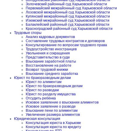
Богодуховский районный суд Харьковской области
Золочевский районный суд Харьковской области
Первомайский межрайонный суд Харьковской области
Лозовской межрайонный суд Харьковской области
Купянский межрайонный суд Харьковской области
Изюмский межрайонный суд Харьковской области
Балаклейский районный суд Харьковской области
Красноградский районный суд Харьковской области
Трудовые споры
Анализ кадровых документов
Составление трудовых контрактов и договоров
Консультирование по вопросам трудового права
Трудоустройство иностранцев
Увольнения и сокращения
Представительство в суде
Взыскание заработной платы
Восстановление на работе
Возврат трудовой книжки
Взыскание среднего заработка
Юрист по бракоразводным делам
Юрист по алиментам
Юрист по бракоразводным делам
Юрист по разводам
Юрист по разделу имущества
Отсудить ребёнка
Исковое заявление о взыскании алиментов
Исковое заявление о разводе
Взыскание пени по алиментам
Увеличение размера алиментов
Юридическая консультация
Консультация юриста в Харькове
Консультация юриста по кредиту