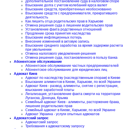
Дополнительное постановление суда в налоговом споре
Взыскание долга с учетом колебаний курса валют
Взыскание средств, приобретенных необоснованно
Взыскание средств с предпринимателя, прекратившего
деятельность
Как лишить отца родительских прав в Харькове
Отмена решения суда о лишении водительских прав
Установление факта родственных отношений
Продление срока принятия наследства
Взыскание инфляционных потерь
Внесение изменений в актовую запись
Взыскание среднего заработка за время задержки расчета
при увольнении
Отмена налогового уведомления-решения
Отмена решения суда, постановленного в пользу банка
Абонентское обслуживание
Абонентское обслуживание частных предпринимателей
Абонентское обслуживание для юридических лиц
Адвокат Киев
Адвокат по наследству (наследственным спорам) в Киеве
Взыскание алиментов в Киеве, Харькове, по всей Украине
Адвокат Киев - развод, алименты, снятие с регистрации,
взыскание заработной платы
Легализация, установление факта смерти на территории
Луганска, Донецка, Крыма
Семейный адвокат Киев - алименты, расторжение брака,
лишение родительских прав
Семейный адвокат в Киеве, Харькове, по всей Украине
Адвокат Украина - услуги опытных адвокатов
Адвокатский запрос
Адвокатский запрос
Требования к адвокатскому запросу