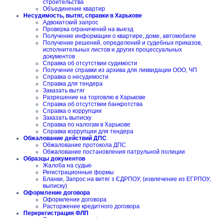
строительства
Объединение квартир
Несудимость, вытяг, справки в Харькове
Адвокатский запрос
Проверка ограничений на выезд
Получение информации о квартире, доме, автомобиле
Получение решений, определений и судебных приказов,
исполнительных листов и других процессуальных
документов
Справка об отсутствии судимости
Получение справки из архива для ликвидации ООО, ЧП
Справка о несудимости
Справка для тендера
Заказать вытяг
Разрешение на торговлю в Харькове
Справка об отсутствии банкротства
Справка о коррупции
Заказать выписку
Справка по налогам в Харькове
Справка коррупции для тендера
Обжалование действий ДПС
Обжалование протокола ДПС
Обжалование постановления патрульной полиции
Образцы документов
Жалоба на судью
Регистрационные формы
Бланки, Запрос на витяг з ЄДРПОУ, (извлечение из ЕГРПОУ,
выписку)
Оформление договора
Оформление договора
Расторжение кредитного договора
Перерегистрация ФЛП