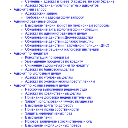
Семейный адвокат в Киеве, Харькове, по всей Украине
Адвокат Украина - услуги опытных адвокатов
Адвокатский запрос
Адвокатский запрос
Требования к адвокатскому запросу
Административные споры
Взыскание пенсии, юрист по пенсионнам вопросам
Обжалование акта экологической инспекции
Адвокат по административным делам
Обжалование действий Держгеокадастра
Обжалование действий должностных лиц
Обжалование действий патрульной полиции (ДПС)
Обжалование решения налоговой инспекции
Адвокат по кредитам
Консультация по кредитам
Уменьшение процентов по кредиту
Снижение судом неустойки по кредиту
Адвокат по банковским делам
Адвокат по уголовным делам
Адвокат по уголовным делам
Адвокат по экономическим преступлениям
Адвокат по хозяйственным делам
Рассрочка выполнения решения суда
Адвокат по хозяйственным делам
Признание договора недействительным
Запрет использования чужого имущества
Взыскание долга по договору
Признание права собственности
Защита корпоративных прав
Взыскание пени
Исковое заявление в хозяйственный суд
Взыскание инфляционных потерь