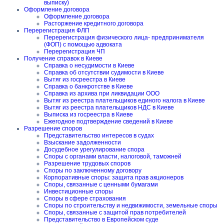
выписку)
Оформление договора
Оформление договора
Расторжение кредитного договора
Перерегистрация ФЛП
Перерегистрация физического лица- предпринимателя
(ФОП) с помощью адвоката
Перерегистрация ЧП
Получение справок в Киеве
Справка о несудимости в Киеве
Справка об отсутствии судимости в Киеве
Вытяг из госреестра в Киеве
Справка о банкротстве в Киеве
Справка из архива при ликвидации ООО
Вытяг из реестра плательщиков единого налога в Киеве
Вытяг из реестра плательщиков НДС в Киеве
Выписка из госреестра в Киеве
Ежегодное подтверждение сведений в Киеве
Разрешение споров
Представительство интересов в судах
Взыскание задолженности
Досудебное урегулирование спора
Споры с органами власти, налоговой, таможней
Разрешение трудовых споров
Споры по заключенному договору
Корпоративные споры: защита прав акционеров
Споры, связанные с ценными бумагами
Инвестиционные споры
Споры в сфере страхования
Споры по строительству и недвижимости, земельные споры
Споры, связанные с защитой прав потребителей
Представительство в Европейском суде