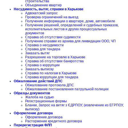
строительства
Объединение квартир
Несудимость, вытяг, справки в Харькове
Адвокатский запрос
Проверка ограничений на выезд
Получение информации о квартире, доме, автомобиле
Получение решений, определений и судебных приказов,
исполнительных листов и других процессуальных
документов
Справка об отсутствии судимости
Получение справки из архива для ликвидации ООО, ЧП
Справка о несудимости
Справка для тендера
Заказать вытяг
Разрешение на торговлю в Харькове
Справка об отсутствии банкротства
Справка о коррупции
Заказать выписку
Справка по налогам в Харькове
Справка коррупции для тендера
Обжалование действий ДПС
Обжалование протокола ДПС
Обжалование постановления патрульной полиции
Образцы документов
Жалоба на судью
Регистрационные формы
Бланки, Запрос на витяг з ЄДРПОУ, (извлечение из ЕГРПОУ,
выписку)
Оформление договора
Оформление договора
Расторжение кредитного договора
Перерегистрация ФЛП