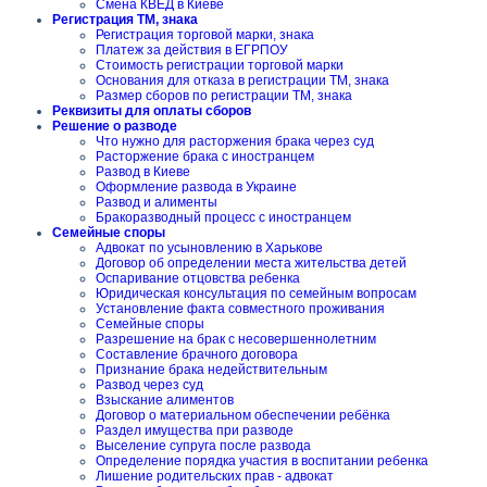
Смена КВЕД в Киеве
Регистрация ТМ, знака
Регистрация торговой марки, знака
Платеж за действия в ЕГРПОУ
Стоимость регистрации торговой марки
Основания для отказа в регистрации ТМ, знака
Размер сборов по регистрации ТМ, знака
Реквизиты для оплаты сборов
Решение о разводе
Что нужно для расторжения брака через суд
Расторжение брака с иностранцем
Развод в Киеве
Оформление развода в Украине
Развод и алименты
Бракоразводный процесс с иностранцем
Семейные споры
Адвокат по усыновлению в Харькове
Договор об определении места жительства детей
Оспаривание отцовства ребенка
Юридическая консультация по семейным вопросам
Установление факта совместного проживания
Семейные споры
Разрешение на брак с несовершеннолетним
Составление брачного договора
Признание брака недействительным
Развод через суд
Взыскание алиментов
Договор о материальном обеспечении ребёнка
Раздел имущества при разводе
Выселение супруга после развода
Определение порядка участия в воспитании ребенка
Лишение родительских прав - адвокат