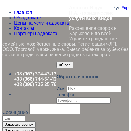
Адвокат Ящук
Рус
Укр
Главная
Н.А. - юридические
Об адвокате
услуги всех видов
Цены на услуги адвоката
Контакты
Разрешение споров в
Партнеры адвоката
Харькове и по всей
Украине: гражданские,
семейные, хозяйственные споры. Регистрация ФЛП,
ООО, Торговой марки, знака. Выезд ребенка за рубеж без
согласия родителя и лишения родительских прав.
×
Close
+38 (063) 374-43-13
Обратный звонок
+38 (066) 744-54-43
+38 (096) 735-35-76
Имя
Телефон
Сообщение
Заказать звонок