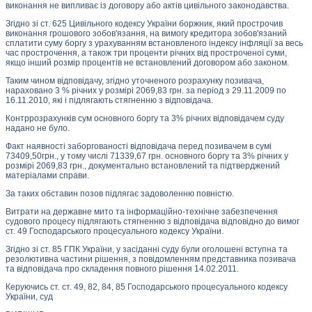
виконання не випливає із договору або актів цивільного законодавства.
Згідно зі ст. 625 Цивільного кодексу України боржник, який прострочив
виконання грошового зобов'язання, на вимогу кредитора зобов'язаний
сплатити суму боргу з урахуванням встановленого індексу інфляції за весь
час прострочення, а також три проценти річних від простроченої суми,
якщо інший розмір процентів не встановлений договором або законом.
Таким чином відповідачу, згідно уточненого розрахунку позивача,
нараховано 3 % річних у розмірі 2069,83 грн. за період з 29.11.2009 по
16.11.2010, які і підлягають стягненню з відповідача.
Контррозрахунків сум основного боргу та 3% річних відповідачем суду
надано не було.
Факт наявності заборгованості відповідача перед позивачем в сумі
73409,50грн., у тому числі 71339,67 грн. основного боргу та 3% річних у
розмірі 2069,83 грн., документально встановлений та підтверджений
матеріалами справи.
За таких обставин позов підлягає задоволенню повністю.
Витрати на державне мито та інформаційно-технічне забезпечення
судового процесу підлягають стягненню з відповідача відповідно до вимог
ст. 49 Господарського процесуального кодексу України.
Згідно зі ст. 85 ГПК України, у засіданні суду були оголошені вступна та
резолютивна частини рішення, з повідомленням представника позивача
та відповідача про складення повного рішення 14.02.2011.
Керуючись ст. ст. 49, 82, 84, 85 Господарського процесуального кодексу
України, суд