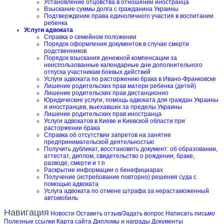
Установление отцовства в отношении иностранца
Взыскание суммы долга с гражданина Украины
Подтверждение права единоличного участия в воспитании
ребенка
Услуги адвоката
Справка о семейном положении
Порядок оформления документов в случае смерти
родственников
Порядок взыскания денежной компенсации за
неиспользованные календарные дни дополнительного
отпуска участникам боевых действий
Услуги адвоката по расторжению брака в Ивано-Франковске
Лишение родительских прав матери ребенка (детей)
Лишение родительских прав дистанционно
Юридические услуги, помощь адвоката для граждан Украины
и иностранцев, выехавших за пределы Украины
Лишение родительских прав иностранца
Услуги адвокатов в Киеве и Киевской области при
расторжении брака
Справка об отсутствии запретов на занятие
предпринимательской деятельностью
Получить дубликат, восстановить документ: об образовании,
аттестат, диплом, свидетельство о рождении, браке,
разводе, смерти и т.п
Раскрытие информации о бенефициарах
Получение (истребование повторно) решения суда с
помощью адвоката
Услуга адвоката по отмене штрафа за нерастаможенный
автомобиль
Навигация
Новости
Оставить отзыв/Задать вопрос
Написать письмо
Полезные ссылки
Карта сайта
Дипломы и награды
Документы