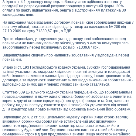
Згідно з п. 4.1. договору покупець зобовязувався здійснювати оплату
продукції на розрахунковий рахунок продавця у наступній формі: 20%
оплати по факту відвантаження, решта з відстроченням платежу на 30
календарних днів.
На виконання умов вказаного договору, позивач свої зобовязання виконав у
повному обсязі, поставивши відповідачу товар за накладною № 209 від
27.10.2009 на суму 71339,67 грн., з ПДВ.
Проте, відповідач, у порушення умов договору, свої зобовязання перед
позивачем не виконав у повному обсязі, у звязку з чим за ним утворилась
заборгованість перед позивачем у розмірі 71339,67 грн.
Вищевикладене свідчить про наявність зобовязання у відповідача перед
позивачем.
Згідно зі ст. 193 Господарського кодексу України, суб'єкти господарювання
та інші учасники господарських відносин повинні виконувати господарські
зобов'язання належним чином відповідно до закону, інших правових актів,
договору, а за відсутності конкретних вимог щодо виконання зобов'язання -
відповідно до вимог, що у певних умовах звичайно ставляться.
Статтею 509 Цивільного кодексу України передбачено, що зобовязанням є
правовідношення, в якому одна сторона (боржник) зобовязана вчинити на
користь другої сторони (кредитора) певну дію (передати майно, виконати
роботу, надати послугу, сплатити гроші тощо) або утриматися від певної
дії, а кредитор має право вимагати від боржника виконання його обовязку.
Відповідно до ч. 2 ст. 530 Цивільного кодексу України якщо строк (термін)
виконання боржником обов'язку не встановлений або визначений
моментом пред'явлення вимоги, кредитор має право вимагати його
виконання у будь-який час. Боржник повинен виконати такий обов'язок у
семиденний строк від дня пред'явлення вимоги, якщо обов'язок негайного