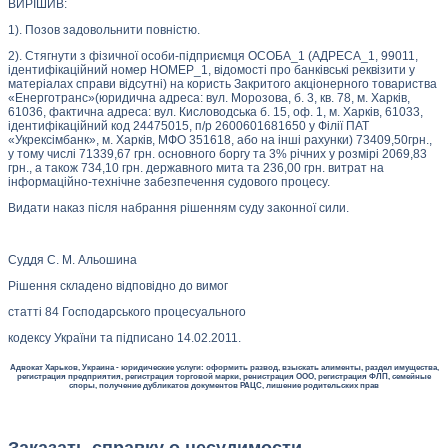
ВИРІШИВ:
1). Позов задовольнити повністю.
2). Стягнути з фізичної особи-підприємця ОСОБА_1 (АДРЕСА_1, 99011,
ідентифікаційний номер НОМЕР_1, відомості про банківські реквізити у
матеріалах справи відсутні) на користь Закритого акціонерного товариства
«Енерготранс»(юридична адреса: вул. Морозова, б. 3, кв. 78, м. Харків,
61036, фактична адреса: вул. Кисловодська б. 15, оф. 1, м. Харків, 61033,
ідентифікаційний код 24475015, п/р 2600601681650 у Філії ПАТ
«Укрексімбанк», м. Харків, МФО 351618, або на інші рахунки) 73409,50грн.,
у тому числі 71339,67 грн. основного боргу та 3% річних у розмірі 2069,83
грн., а також 734,10 грн. державного мита та 236,00 грн. витрат на
інформаційно-технічне забезпечення судового процесу.
Видати наказ після набрання рішенням суду законної сили.
Суддя С. М. Альошина
Рішення складено відповідно до вимог
статті 84 Господарського процесуального
кодексу України та підписано 14.02.2011.
Адвокат Харьков, Украина - юридические услуги: оформить развод, взыскать алименты, раздел имущества,
регистрация предприятия, регистрация торговой марки, ренистрация ООО, регистрация ФЛП, семейные
споры, получение дубликатов документов РАЦС, лишение родительских прав
Заказать справку о несудимости