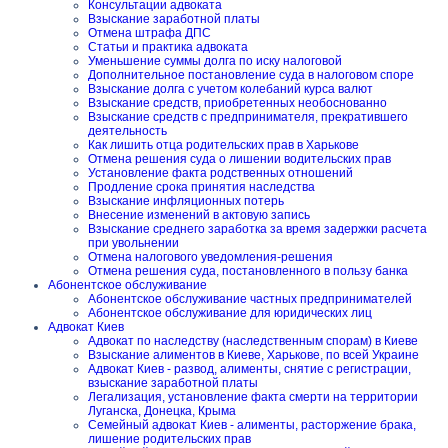
Консультации адвоката
Взыскание заработной платы
Отмена штрафа ДПС
Статьи и практика адвоката
Уменьшение суммы долга по иску налоговой
Дополнительное постановление суда в налоговом споре
Взыскание долга с учетом колебаний курса валют
Взыскание средств, приобретенных необоснованно
Взыскание средств с предпринимателя, прекратившего
деятельность
Как лишить отца родительских прав в Харькове
Отмена решения суда о лишении водительских прав
Установление факта родственных отношений
Продление срока принятия наследства
Взыскание инфляционных потерь
Внесение изменений в актовую запись
Взыскание среднего заработка за время задержки расчета
при увольнении
Отмена налогового уведомления-решения
Отмена решения суда, постановленного в пользу банка
Абонентское обслуживание
Абонентское обслуживание частных предпринимателей
Абонентское обслуживание для юридических лиц
Адвокат Киев
Адвокат по наследству (наследственным спорам) в Киеве
Взыскание алиментов в Киеве, Харькове, по всей Украине
Адвокат Киев - развод, алименты, снятие с регистрации,
взыскание заработной платы
Легализация, установление факта смерти на территории
Луганска, Донецка, Крыма
Семейный адвокат Киев - алименты, расторжение брака,
лишение родительских прав