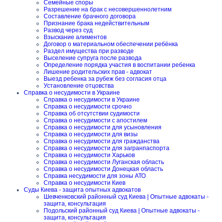
Семейные споры
Разрешение на брак с несовершеннолетним
Составление брачного договора
Признание брака недействительным
Развод через суд
Взыскание алиментов
Договор о материальном обеспечении ребёнка
Раздел имущества при разводе
Выселение супруга после развода
Определение порядка участия в воспитании ребенка
Лишение родительских прав - адвокат
Выезд ребенка за рубеж без согласия отца
Установление отцовства
Справка о несудимости в Украине
Справка о несудимости в Украине
Справка о несудимости срочно
Справка об отсутствии судимости
Справка о несудимости с апостилем
Справка о несудимости для усыновления
Справка о несудимости для визы
Справка о несудимости для гражданства
Справка о несудимости для загранпаспорта
Справка о несудимости Харьков
Справка о несудимости Луганская область
Справка о несудимости Донецкая область
Справка несудимости для зоны АТО
Справка о несудимости Киев
Суды Киева - защита опытных адвокатов
Шевченковский районный суд Киева | Опытные адвокаты -
защита, консультация
Подольский районный суд Киева | Опытные адвокаты -
защита, консультация