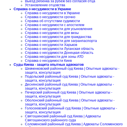
Выезд ребенка за рубеж без согласия отца
Установление отцовства
Справка о несудимости в Украине
Справка о несудимости в Украине
Справка о несудимости срочно
Справка об отсутствии судимости
Справка о несудимости с апостилем
Справка о несудимости для усыновления
Справка о несудимости для визы
Справка о несудимости для гражданства
Справка о несудимости для загранпаспорта
Справка о несудимости Харьков
Справка о несудимости Луганская область
Справка о несудимости Донецкая область
Справка несудимости для зоны АТО
Справка о несудимости Киев
Суды Киева - защита опытных адвокатов
Шевченковский районный суд Киева | Опытные адвокаты -
защита, консультация
Подольский районный суд Киева | Опытные адвокаты -
защита, консультация
Деснянский районный суд Киева | Опытные адвокаты -
защита, консультация
Печерский районный суд Киева | Опытные адвокаты -
защита, консультация
Оболонский районный суд Киева | Опытные адвокаты -
защита, консультация
Голосеевский районный суд Киева | Опытные адвокаты -
защита, консультация
Святошинский районный суд Киева | Адвокаты
Святошинского районного суда
Соломенский районный суд Киева | Адвокаты Соломенского