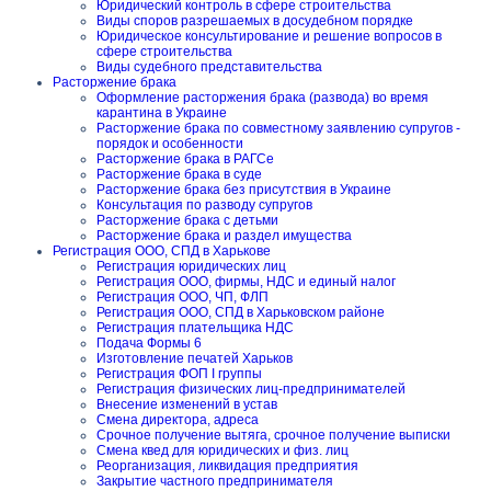
Юридический контроль в сфере строительства
Виды споров разрешаемых в досудебном порядке
Юридическое консультирование и решение вопросов в
сфере строительства
Виды судебного представительства
Расторжение брака
Оформление расторжения брака (развода) во время
карантина в Украине
Расторжение брака по совместному заявлению супругов -
порядок и особенности
Расторжение брака в РАГСе
Расторжение брака в суде
Расторжение брака без присутствия в Украине
Консультация по разводу супругов
Расторжение брака с детьми
Расторжение брака и раздел имущества
Регистрация ООО, СПД в Харькове
Регистрация юридических лиц
Регистрация ООО, фирмы, НДС и единый налог
Регистрация ООО, ЧП, ФЛП
Регистрация ООО, СПД в Харьковском районе
Регистрация плательщика НДС
Подача Формы 6
Изготовление печатей Харьков
Регистрация ФОП I группы
Регистрация физических лиц-предпринимателей
Внесение изменений в устав
Смена директора, адреса
Срочное получение вытяга, срочное получение выписки
Смена квед для юридических и физ. лиц
Реорганизация, ликвидация предприятия
Закрытие частного предпринимателя