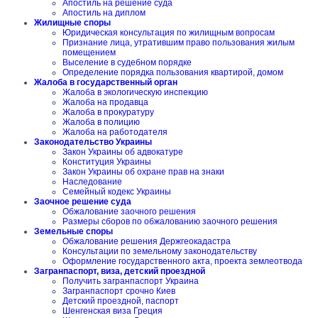
Апостиль на решение суда
Апостиль на диплом
Жилищные споры
Юридическая консультация по жилищным вопросам
Признание лица, утратившим право пользования жилым
помещением
Выселение в судебном порядке
Определение порядка пользования квартирой, домом
Жалоба в государственный орган
Жалоба в экологическую инспекцию
Жалоба на продавца
Жалоба в прокуратуру
Жалоба в полицию
Жалоба на работодателя
Законодательство Украины
Закон Украины об адвокатуре
Конституция Украины
Закон Украины об охране прав на знаки
Наследование
Семейный кодекс Украины
Заочное решение суда
Обжалование заочного решения
Размеры сборов по обжалованию заочного решения
Земельные споры
Обжалование решения Держгеокадастра
Консультации по земельному законодательству
Оформление государственного акта, проекта землеотвода
Загранпаспорт, виза, детский проездной
Получить загранпаспорт Украина
Загранпаспорт срочно Киев
Детский проездной, паспорт
Шенгенская виза Греция