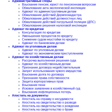
Административные споры
Взыскание пенсии, юрист по пенсионнам вопросам
Обжалование акта экологической инспекции
Адвокат по административным делам
Обжалование действий Держгеокадастра
Обжалование действий должностных лиц
Обжалование действий патрульной полиции (ДПС)
Обжалование решения налоговой инспекции
Адвокат по кредитам
Консультация по кредитам
Уменьшение процентов по кредиту
Снижение судом неустойки по кредиту
Адвокат по банковским делам
Адвокат по уголовным делам
Адвокат по уголовным делам
Адвокат по экономическим преступлениям
Адвокат по хозяйственным делам
Рассрочка выполнения решения суда
Адвокат по хозяйственным делам
Признание договора недействительным
Запрет использования чужого имущества
Взыскание долга по договору
Признание права собственности
Защита корпоративных прав
Взыскание пени
Исковое заявление в хозяйственный суд
Взыскание инфляционных потерь
Апостиль на документы
Апостиль на справку о несудимости
Апостиль на свидетельство о разводе
Апостиль на свидетельство о рождении
Апостиль на свидетельство о браке