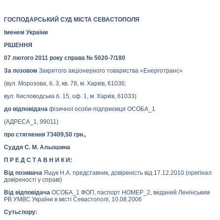
ГОСПОДАРСЬКИЙ СУД МІСТА СЕВАСТОПОЛЯ
Іменем України
РІШЕННЯ
07 лютого 2011 року справа № 5020-7/180
За позовом
Закритого акціонерного товариства «Енерготранс»
(вул. Морозова, б. 3, кв. 78, м. Харків, 61036;
вул. Кисловодська б. 15, оф. 1, м. Харків, 61033)
до відповідача
фізичної особи-підприємця ОСОБА_1
(АДРЕСА_1, 99011)
про стягнення 73409,50 грн.,
Суддя С. М. Альошина
П Р Е Д С Т А В Н И К И:
Від позивача
Ящук Н.А. представник, довіреність від 17.12.2010 (оригінал
довіреності у справі)
Від відповідача
ОСОБА_1 ФОП, паспорт НОМЕР_2, виданий Ленінським
РВ УМВС України в місті Севастополі, 10.08.2006
Сутьспору: