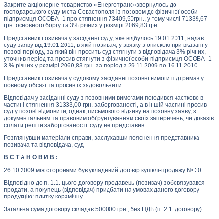
Закрите акціонерне товариство «Енерготранс»звернулось до
господарського суду міста Севастополя із позовом до фізичної особи-
підприємця ОСОБА_1 про стягнення 73409,50грн., у тому числі 71339,67
грн. основного боргу та 3% річних у розмірі 2069,83 грн.
Представник позивача у засіданні суду, яке відбулось 19.01.2011, надав
суду заяву від 19.01.2011, в якій позивач, у звязку з опискою при вказані у
позові періоду, за який він просить суд стягнути з відповідача 3% річних,
уточнив період та просив стягнути з фізичної особи-підприємця ОСОБА_1
3 % річних у розмірі 2069,83 грн. за період з 29.11.2009 по 16.11.2010.
Представник позивача у судовому засіданні позовні вимоги підтримав у
повному обсязі та просив їх задовольнити.
Відповідач у засіданні суду з позовними вимогами погодився частково в
частині стягнення 31333,00 грн. заборгованості, а в іншій частині просив
суд у позові відмовити, однак, письмового відзиву на позовну заяву, з
документальним та правовим обґрунтуванням своїх заперечень, чи доказів
сплати решти заборгованості, суду не представив.
Розглянувши матеріали справи, заслухавши пояснення представника
позивача та відповідача, суд
В С Т А Н О В И В :
26.10.2009 між сторонами був укладений договір купівлі-продажу № 30.
Відповідно до п. 1.1. цього договору продавець (позивач) зобовязувався
продати, а покупець (відповідач) придбати на умовах даного договору
продукцію: плитку керамічну.
Загальна сума договору складає 500000 грн., без ПДВ (п. 2.1. договору).