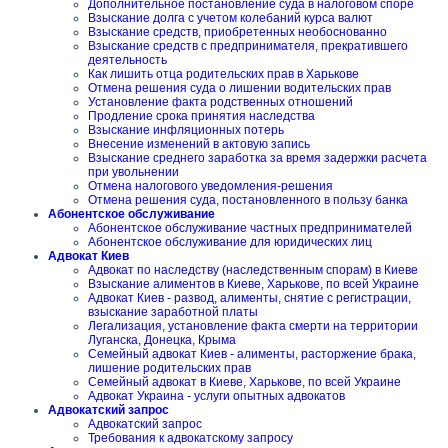
Дополнительное постановление суда в налоговом споре
Взыскание долга с учетом колебаний курса валют
Взыскание средств, приобретенных необоснованно
Взыскание средств с предпринимателя, прекратившего
деятельность
Как лишить отца родительских прав в Харькове
Отмена решения суда о лишении водительских прав
Установление факта родственных отношений
Продление срока принятия наследства
Взыскание инфляционных потерь
Внесение изменений в актовую запись
Взыскание среднего заработка за время задержки расчета
при увольнении
Отмена налогового уведомления-решения
Отмена решения суда, постановленного в пользу банка
Абонентское обслуживание
Абонентское обслуживание частных предпринимателей
Абонентское обслуживание для юридических лиц
Адвокат Киев
Адвокат по наследству (наследственным спорам) в Киеве
Взыскание алиментов в Киеве, Харькове, по всей Украине
Адвокат Киев - развод, алименты, снятие с регистрации,
взыскание заработной платы
Легализация, установление факта смерти на территории
Луганска, Донецка, Крыма
Семейный адвокат Киев - алименты, расторжение брака,
лишение родительских прав
Семейный адвокат в Киеве, Харькове, по всей Украине
Адвокат Украина - услуги опытных адвокатов
Адвокатский запрос
Адвокатский запрос
Требования к адвокатскому запросу