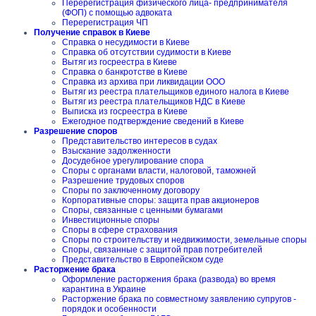
Перерегистрация физического лица- предпринимателя
(ФОП) с помощью адвоката
Перерегистрация ЧП
Получение справок в Киеве
Справка о несудимости в Киеве
Справка об отсутствии судимости в Киеве
Вытяг из госреестра в Киеве
Справка о банкротстве в Киеве
Справка из архива при ликвидации ООО
Вытяг из реестра плательщиков единого налога в Киеве
Вытяг из реестра плательщиков НДС в Киеве
Выписка из госреестра в Киеве
Ежегодное подтверждение сведений в Киеве
Разрешение споров
Представительство интересов в судах
Взыскание задолженности
Досудебное урегулирование спора
Споры с органами власти, налоговой, таможней
Разрешение трудовых споров
Споры по заключенному договору
Корпоративные споры: защита прав акционеров
Споры, связанные с ценными бумагами
Инвестиционные споры
Споры в сфере страхования
Споры по строительству и недвижимости, земельные споры
Споры, связанные с защитой прав потребителей
Представительство в Европейском суде
Расторжение брака
Оформление расторжения брака (развода) во время
карантина в Украине
Расторжение брака по совместному заявлению супругов -
порядок и особенности