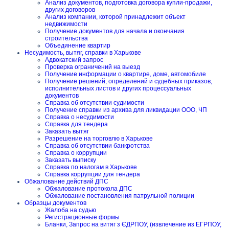
Анализ документов, подготовка договора купли-продажи,
других договоров
Анализ компании, которой принадлежит объект
недвижимости
Получение документов для начала и окончания
строительства
Объединение квартир
Несудимость, вытяг, справки в Харькове
Адвокатский запрос
Проверка ограничений на выезд
Получение информации о квартире, доме, автомобиле
Получение решений, определений и судебных приказов,
исполнительных листов и других процессуальных
документов
Справка об отсутствии судимости
Получение справки из архива для ликвидации ООО, ЧП
Справка о несудимости
Справка для тендера
Заказать вытяг
Разрешение на торговлю в Харькове
Справка об отсутствии банкротства
Справка о коррупции
Заказать выписку
Справка по налогам в Харькове
Справка коррупции для тендера
Обжалование действий ДПС
Обжалование протокола ДПС
Обжалование постановления патрульной полиции
Образцы документов
Жалоба на судью
Регистрационные формы
Бланки, Запрос на витяг з ЄДРПОУ, (извлечение из ЕГРПОУ,