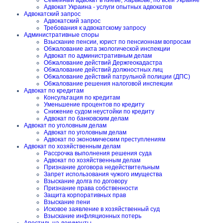
Семейный адвокат в Киеве, Харькове, по всей Украине
Адвокат Украина - услуги опытных адвокатов
Адвокатский запрос
Адвокатский запрос
Требования к адвокатскому запросу
Административные споры
Взыскание пенсии, юрист по пенсионнам вопросам
Обжалование акта экологической инспекции
Адвокат по административным делам
Обжалование действий Держгеокадастра
Обжалование действий должностных лиц
Обжалование действий патрульной полиции (ДПС)
Обжалование решения налоговой инспекции
Адвокат по кредитам
Консультация по кредитам
Уменьшение процентов по кредиту
Снижение судом неустойки по кредиту
Адвокат по банковским делам
Адвокат по уголовным делам
Адвокат по уголовным делам
Адвокат по экономическим преступлениям
Адвокат по хозяйственным делам
Рассрочка выполнения решения суда
Адвокат по хозяйственным делам
Признание договора недействительным
Запрет использования чужого имущества
Взыскание долга по договору
Признание права собственности
Защита корпоративных прав
Взыскание пени
Исковое заявление в хозяйственный суд
Взыскание инфляционных потерь