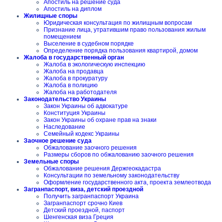
Апостиль на решение суда
Апостиль на диплом
Жилищные споры
Юридическая консультация по жилищным вопросам
Признание лица, утратившим право пользования жилым
помещением
Выселение в судебном порядке
Определение порядка пользования квартирой, домом
Жалоба в государственный орган
Жалоба в экологическую инспекцию
Жалоба на продавца
Жалоба в прокуратуру
Жалоба в полицию
Жалоба на работодателя
Законодательство Украины
Закон Украины об адвокатуре
Конституция Украины
Закон Украины об охране прав на знаки
Наследование
Семейный кодекс Украины
Заочное решение суда
Обжалование заочного решения
Размеры сборов по обжалованию заочного решения
Земельные споры
Обжалование решения Держгеокадастра
Консультации по земельному законодательству
Оформление государственного акта, проекта землеотвода
Загранпаспорт, виза, детский проездной
Получить загранпаспорт Украина
Загранпаспорт срочно Киев
Детский проездной, паспорт
Шенгенская виза Греция