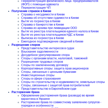
Перерегистрация физического лица- предпринимателя
(ФОП) с помощью адвоката
Перерегистрация ЧП
Получение справок в Киеве
Справка о несудимости в Киеве
Справка об отсутствии судимости в Киеве
Вытяг из госреестра в Киеве
Справка о банкротстве в Киеве
Справка из архива при ликвидации ООО
Вытяг из реестра плательщиков единого налога в Киеве
Вытяг из реестра плательщиков НДС в Киеве
Выписка из госреестра в Киеве
Ежегодное подтверждение сведений в Киеве
Разрешение споров
Представительство интересов в судах
Взыскание задолженности
Досудебное урегулирование спора
Споры с органами власти, налоговой, таможней
Разрешение трудовых споров
Споры по заключенному договору
Корпоративные споры: защита прав акционеров
Споры, связанные с ценными бумагами
Инвестиционные споры
Споры в сфере страхования
Споры по строительству и недвижимости, земельные споры
Споры, связанные с защитой прав потребителей
Представительство в Европейском суде
Расторжение брака
Оформление расторжения брака (развода) во время
карантина в Украине
Расторжение брака по совместному заявлению супругов -
порядок и особенности