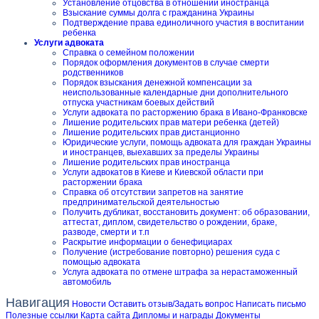
Установление отцовства в отношении иностранца
Взыскание суммы долга с гражданина Украины
Подтверждение права единоличного участия в воспитании
ребенка
Услуги адвоката
Справка о семейном положении
Порядок оформления документов в случае смерти
родственников
Порядок взыскания денежной компенсации за
неиспользованные календарные дни дополнительного
отпуска участникам боевых действий
Услуги адвоката по расторжению брака в Ивано-Франковске
Лишение родительских прав матери ребенка (детей)
Лишение родительских прав дистанционно
Юридические услуги, помощь адвоката для граждан Украины
и иностранцев, выехавших за пределы Украины
Лишение родительских прав иностранца
Услуги адвокатов в Киеве и Киевской области при
расторжении брака
Справка об отсутствии запретов на занятие
предпринимательской деятельностью
Получить дубликат, восстановить документ: об образовании,
аттестат, диплом, свидетельство о рождении, браке,
разводе, смерти и т.п
Раскрытие информации о бенефициарах
Получение (истребование повторно) решения суда с
помощью адвоката
Услуга адвоката по отмене штрафа за нерастаможенный
автомобиль
Навигация
Новости
Оставить отзыв/Задать вопрос
Написать письмо
Полезные ссылки
Карта сайта
Дипломы и награды
Документы