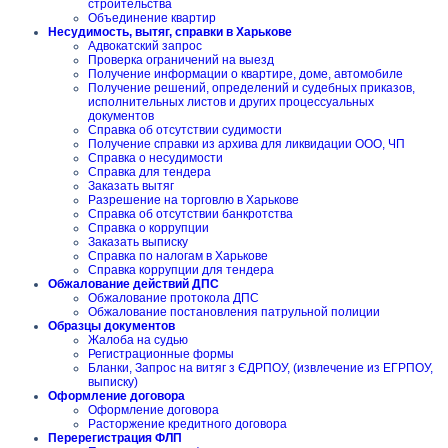
строительства
Объединение квартир
Несудимость, вытяг, справки в Харькове
Адвокатский запрос
Проверка ограничений на выезд
Получение информации о квартире, доме, автомобиле
Получение решений, определений и судебных приказов,
исполнительных листов и других процессуальных
документов
Справка об отсутствии судимости
Получение справки из архива для ликвидации ООО, ЧП
Справка о несудимости
Справка для тендера
Заказать вытяг
Разрешение на торговлю в Харькове
Справка об отсутствии банкротства
Справка о коррупции
Заказать выписку
Справка по налогам в Харькове
Справка коррупции для тендера
Обжалование действий ДПС
Обжалование протокола ДПС
Обжалование постановления патрульной полиции
Образцы документов
Жалоба на судью
Регистрационные формы
Бланки, Запрос на витяг з ЄДРПОУ, (извлечение из ЕГРПОУ,
выписку)
Оформление договора
Оформление договора
Расторжение кредитного договора
Перерегистрация ФЛП