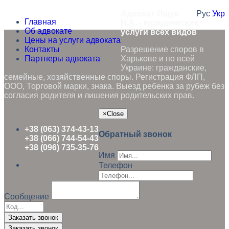
Адвокат Ящук
Рус
Укр
Главная
Н.А. - юридические
Об адвокате
услуги всех видов
Цены на услуги адвоката
Контакты
Разрешение споров в
Партнеры адвоката
Харькове и по всей
Украине: гражданские,
семейные, хозяйственные споры. Регистрация ФЛП,
ООО, Торговой марки, знака. Выезд ребенка за рубеж без
согласия родителя и лишения родительских прав.
×
Close
+38 (063) 374-43-13
Обратный звонок
+38 (066) 744-54-43
+38 (096) 735-35-76
Имя
Телефон
Сообщение
Заказать звонок