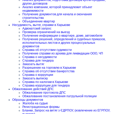
Анализ документов, подготовка договора купли-продажи,
других договоров
Анализ компании, которой принадлежит объект
недвижимости
Получение документов для начала и окончания
строительства
Объединение квартир
Несудимость, вытяг, справки в Харькове
Адвокатский запрос
Проверка ограничений на выезд
Получение информации о квартире, доме, автомобиле
Получение решений, определений и судебных приказов,
исполнительных листов и других процессуальных
документов
Справка об отсутствии судимости
Получение справки из архива для ликвидации ООО, ЧП
Справка о несудимости
Справка для тендера
Заказать вытяг
Разрешение на торговлю в Харькове
Справка об отсутствии банкротства
Справка о коррупции
Заказать выписку
Справка по налогам в Харькове
Справка коррупции для тендера
Обжалование действий ДПС
Обжалование протокола ДПС
Обжалование постановления патрульной полиции
Образцы документов
Жалоба на судью
Регистрационные формы
Бланки, Запрос на витяг з ЄДРПОУ, (извлечение из ЕГРПОУ,