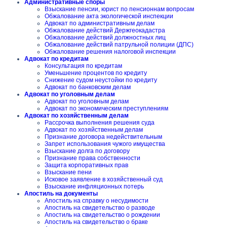
Административные споры
Взыскание пенсии, юрист по пенсионнам вопросам
Обжалование акта экологической инспекции
Адвокат по административным делам
Обжалование действий Держгеокадастра
Обжалование действий должностных лиц
Обжалование действий патрульной полиции (ДПС)
Обжалование решения налоговой инспекции
Адвокат по кредитам
Консультация по кредитам
Уменьшение процентов по кредиту
Снижение судом неустойки по кредиту
Адвокат по банковским делам
Адвокат по уголовным делам
Адвокат по уголовным делам
Адвокат по экономическим преступлениям
Адвокат по хозяйственным делам
Рассрочка выполнения решения суда
Адвокат по хозяйственным делам
Признание договора недействительным
Запрет использования чужого имущества
Взыскание долга по договору
Признание права собственности
Защита корпоративных прав
Взыскание пени
Исковое заявление в хозяйственный суд
Взыскание инфляционных потерь
Апостиль на документы
Апостиль на справку о несудимости
Апостиль на свидетельство о разводе
Апостиль на свидетельство о рождении
Апостиль на свидетельство о браке