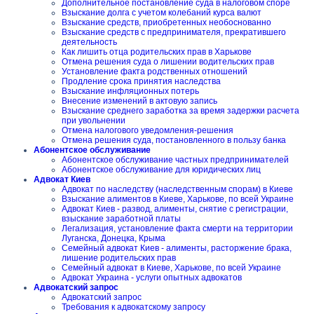
Дополнительное постановление суда в налоговом споре
Взыскание долга с учетом колебаний курса валют
Взыскание средств, приобретенных необоснованно
Взыскание средств с предпринимателя, прекратившего
деятельность
Как лишить отца родительских прав в Харькове
Отмена решения суда о лишении водительских прав
Установление факта родственных отношений
Продление срока принятия наследства
Взыскание инфляционных потерь
Внесение изменений в актовую запись
Взыскание среднего заработка за время задержки расчета
при увольнении
Отмена налогового уведомления-решения
Отмена решения суда, постановленного в пользу банка
Абонентское обслуживание
Абонентское обслуживание частных предпринимателей
Абонентское обслуживание для юридических лиц
Адвокат Киев
Адвокат по наследству (наследственным спорам) в Киеве
Взыскание алиментов в Киеве, Харькове, по всей Украине
Адвокат Киев - развод, алименты, снятие с регистрации,
взыскание заработной платы
Легализация, установление факта смерти на территории
Луганска, Донецка, Крыма
Семейный адвокат Киев - алименты, расторжение брака,
лишение родительских прав
Семейный адвокат в Киеве, Харькове, по всей Украине
Адвокат Украина - услуги опытных адвокатов
Адвокатский запрос
Адвокатский запрос
Требования к адвокатскому запросу