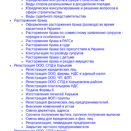
Юридический контроль в сфере строительства
Виды споров разрешаемых в досудебном порядке
Юридическое консультирование и решение вопросов в
сфере строительства
Виды судебного представительства
Расторжение брака
Оформление расторжения брака (развода) во время
карантина в Украине
Расторжение брака по совместному заявлению супругов -
порядок и особенности
Расторжение брака в РАГСе
Расторжение брака в суде
Расторжение брака без присутствия в Украине
Консультация по разводу супругов
Расторжение брака с детьми
Расторжение брака и раздел имущества
Регистрация ООО, СПД в Харькове
Регистрация юридических лиц
Регистрация ООО, фирмы, НДС и единый налог
Регистрация ООО, ЧП, ФЛП
Регистрация ООО, СПД в Харьковском районе
Регистрация плательщика НДС
Подача Формы 6
Изготовление печатей Харьков
Регистрация ФОП I группы
Регистрация физических лиц-предпринимателей
Внесение изменений в устав
Смена директора, адреса
Срочное получение вытяга, срочное получение выписки
Смена квед для юридических и физ. лиц
Реорганизация, ликвидация предприятия
Закрытие частного предпринимателя