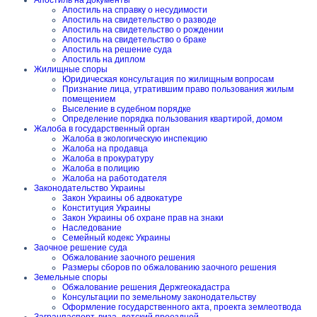
Апостиль на документы
Апостиль на справку о несудимости
Апостиль на свидетельство о разводе
Апостиль на свидетельство о рождении
Апостиль на свидетельство о браке
Апостиль на решение суда
Апостиль на диплом
Жилищные споры
Юридическая консультация по жилищным вопросам
Признание лица, утратившим право пользования жилым
помещением
Выселение в судебном порядке
Определение порядка пользования квартирой, домом
Жалоба в государственный орган
Жалоба в экологическую инспекцию
Жалоба на продавца
Жалоба в прокуратуру
Жалоба в полицию
Жалоба на работодателя
Законодательство Украины
Закон Украины об адвокатуре
Конституция Украины
Закон Украины об охране прав на знаки
Наследование
Семейный кодекс Украины
Заочное решение суда
Обжалование заочного решения
Размеры сборов по обжалованию заочного решения
Земельные споры
Обжалование решения Держгеокадастра
Консультации по земельному законодательству
Оформление государственного акта, проекта землеотвода