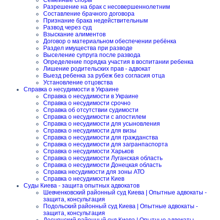
Семейные споры
Разрешение на брак с несовершеннолетним
Составление брачного договора
Признание брака недействительным
Развод через суд
Взыскание алиментов
Договор о материальном обеспечении ребёнка
Раздел имущества при разводе
Выселение супруга после развода
Определение порядка участия в воспитании ребенка
Лишение родительских прав - адвокат
Выезд ребенка за рубеж без согласия отца
Установление отцовства
Справка о несудимости в Украине
Справка о несудимости в Украине
Справка о несудимости срочно
Справка об отсутствии судимости
Справка о несудимости с апостилем
Справка о несудимости для усыновления
Справка о несудимости для визы
Справка о несудимости для гражданства
Справка о несудимости для загранпаспорта
Справка о несудимости Харьков
Справка о несудимости Луганская область
Справка о несудимости Донецкая область
Справка несудимости для зоны АТО
Справка о несудимости Киев
Суды Киева - защита опытных адвокатов
Шевченковский районный суд Киева | Опытные адвокаты -
защита, консультация
Подольский районный суд Киева | Опытные адвокаты -
защита, консультация