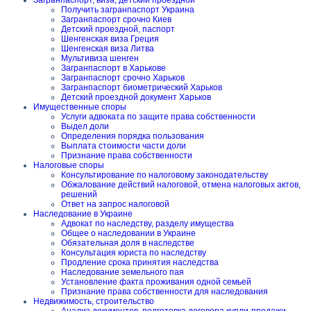
Загранпаспорт, виза, детский проездной
Получить загранпаспорт Украина
Загранпаспорт срочно Киев
Детский проездной, паспорт
Шенгенская виза Греция
Шенгенская виза Литва
Мультивиза шенген
Загранпаспорт в Харькове
Загранпаспорт срочно Харьков
Загранпаспорт биометрический Харьков
Детский проездной документ Харьков
Имущественные споры
Услуги адвоката по защите права собственности
Выдел доли
Определения порядка пользования
Выплата стоимости части доли
Признание права собственности
Налоговые споры
Консультирование по налоговому законодательству
Обжалование действий налоговой, отмена налоговых актов,
решений
Ответ на запрос налоговой
Наследование в Украине
Адвокат по наследству, разделу имущества
Общее о наследовании в Украине
Обязательная доля в наследстве
Консультация юриста по наследству
Продление срока принятия наследства
Наследование земельного пая
Установление факта проживания одной семьей
Признание права собственности для наследования
Недвижимость, строительство