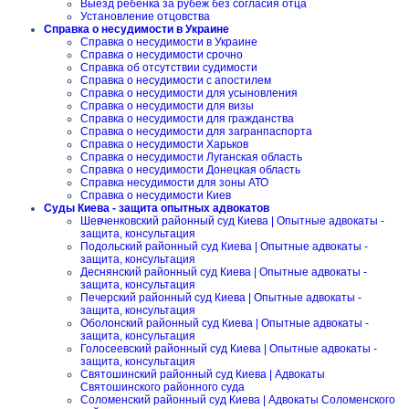
Выезд ребенка за рубеж без согласия отца
Установление отцовства
Справка о несудимости в Украине
Справка о несудимости в Украине
Справка о несудимости срочно
Справка об отсутствии судимости
Справка о несудимости с апостилем
Справка о несудимости для усыновления
Справка о несудимости для визы
Справка о несудимости для гражданства
Справка о несудимости для загранпаспорта
Справка о несудимости Харьков
Справка о несудимости Луганская область
Справка о несудимости Донецкая область
Справка несудимости для зоны АТО
Справка о несудимости Киев
Суды Киева - защита опытных адвокатов
Шевченковский районный суд Киева | Опытные адвокаты -
защита, консультация
Подольский районный суд Киева | Опытные адвокаты -
защита, консультация
Деснянский районный суд Киева | Опытные адвокаты -
защита, консультация
Печерский районный суд Киева | Опытные адвокаты -
защита, консультация
Оболонский районный суд Киева | Опытные адвокаты -
защита, консультация
Голосеевский районный суд Киева | Опытные адвокаты -
защита, консультация
Святошинский районный суд Киева | Адвокаты
Святошинского районного суда
Соломенский районный суд Киева | Адвокаты Соломенского