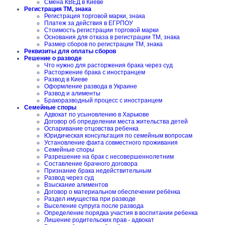
Смена КВЕД в Киеве
Регистрация ТМ, знака
Регистрация торговой марки, знака
Платеж за действия в ЕГРПОУ
Стоимость регистрации торговой марки
Основания для отказа в регистрации ТМ, знака
Размер сборов по регистрации ТМ, знака
Реквизиты для оплаты сборов
Решение о разводе
Что нужно для расторжения брака через суд
Расторжение брака с иностранцем
Развод в Киеве
Оформление развода в Украине
Развод и алименты
Бракоразводный процесс с иностранцем
Семейные споры
Адвокат по усыновлению в Харькове
Договор об определении места жительства детей
Оспаривание отцовства ребенка
Юридическая консультация по семейным вопросам
Установление факта совместного проживания
Семейные споры
Разрешение на брак с несовершеннолетним
Составление брачного договора
Признание брака недействительным
Развод через суд
Взыскание алиментов
Договор о материальном обеспечении ребёнка
Раздел имущества при разводе
Выселение супруга после развода
Определение порядка участия в воспитании ребенка
Лишение родительских прав - адвокат