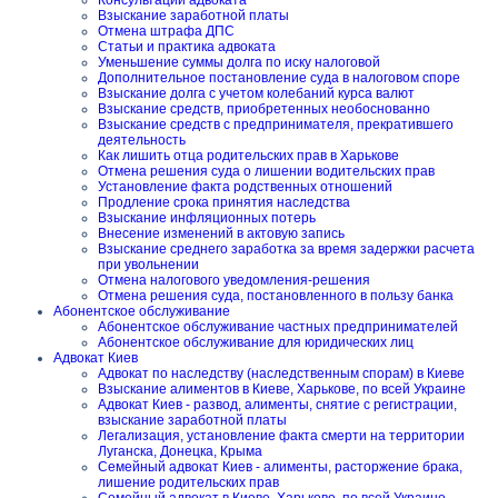
Консультации адвоката
Взыскание заработной платы
Отмена штрафа ДПС
Статьи и практика адвоката
Уменьшение суммы долга по иску налоговой
Дополнительное постановление суда в налоговом споре
Взыскание долга с учетом колебаний курса валют
Взыскание средств, приобретенных необоснованно
Взыскание средств с предпринимателя, прекратившего
деятельность
Как лишить отца родительских прав в Харькове
Отмена решения суда о лишении водительских прав
Установление факта родственных отношений
Продление срока принятия наследства
Взыскание инфляционных потерь
Внесение изменений в актовую запись
Взыскание среднего заработка за время задержки расчета
при увольнении
Отмена налогового уведомления-решения
Отмена решения суда, постановленного в пользу банка
Абонентское обслуживание
Абонентское обслуживание частных предпринимателей
Абонентское обслуживание для юридических лиц
Адвокат Киев
Адвокат по наследству (наследственным спорам) в Киеве
Взыскание алиментов в Киеве, Харькове, по всей Украине
Адвокат Киев - развод, алименты, снятие с регистрации,
взыскание заработной платы
Легализация, установление факта смерти на территории
Луганска, Донецка, Крыма
Семейный адвокат Киев - алименты, расторжение брака,
лишение родительских прав