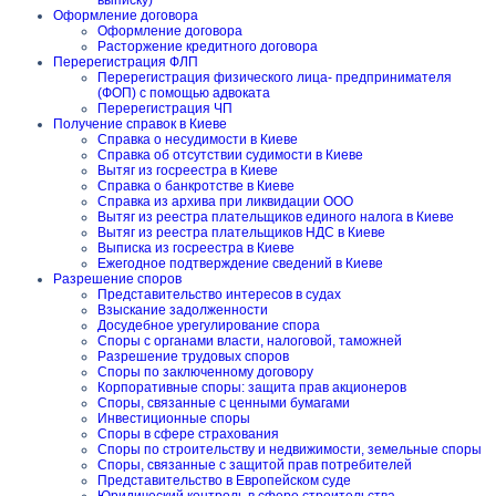
выписку)
Оформление договора
Оформление договора
Расторжение кредитного договора
Перерегистрация ФЛП
Перерегистрация физического лица- предпринимателя
(ФОП) с помощью адвоката
Перерегистрация ЧП
Получение справок в Киеве
Справка о несудимости в Киеве
Справка об отсутствии судимости в Киеве
Вытяг из госреестра в Киеве
Справка о банкротстве в Киеве
Справка из архива при ликвидации ООО
Вытяг из реестра плательщиков единого налога в Киеве
Вытяг из реестра плательщиков НДС в Киеве
Выписка из госреестра в Киеве
Ежегодное подтверждение сведений в Киеве
Разрешение споров
Представительство интересов в судах
Взыскание задолженности
Досудебное урегулирование спора
Споры с органами власти, налоговой, таможней
Разрешение трудовых споров
Споры по заключенному договору
Корпоративные споры: защита прав акционеров
Споры, связанные с ценными бумагами
Инвестиционные споры
Споры в сфере страхования
Споры по строительству и недвижимости, земельные споры
Споры, связанные с защитой прав потребителей
Представительство в Европейском суде