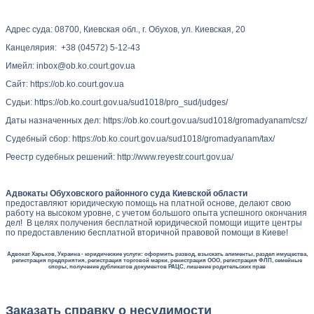
Адрес суда: 08700, Киевская обл., г. Обухов, ул. Киевская, 20
Канцелярия: +38 (04572) 5-12-43
Имейл: inbox@ob.ko.court.gov.ua
Сайт: https://ob.ko.court.gov.ua
Судьи: https://ob.ko.court.gov.ua/sud1018/pro_sud/judges/
Даты назначенных дел: https://ob.ko.court.gov.ua/sud1018/gromadyanam/csz/
Судебный сбор: https://ob.ko.court.gov.ua/sud1018/gromadyanam/tax/
Реестр судебных решений: http://www.reyestr.court.gov.ua/
Адвокаты Обуховского районного суда Киевской области
предоставляют юридическую помощь на платной основе, делают свою
работу на высоком уровне, с учетом большого опыта успешного окончания
дел! В целях получения бесплатной юридической помощи ищите центры
по предоставлению бесплатной вторичной правовой помощи в Киеве!
Адвокат Харьков, Украина - юридические услуги: оформить развод, взыскать алименты, раздел имущества,
регистрация предприятия, регистрация торговой марки, ренистрация ООО, регистрация ФЛП, семейные
споры, получение дубликатов документов РАЦС, лишение родительских прав
Заказать справку о несудимости