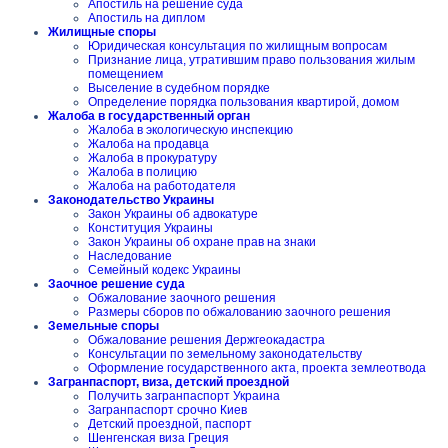
Апостиль на решение суда
Апостиль на диплом
Жилищные споры
Юридическая консультация по жилищным вопросам
Признание лица, утратившим право пользования жилым
помещением
Выселение в судебном порядке
Определение порядка пользования квартирой, домом
Жалоба в государственный орган
Жалоба в экологическую инспекцию
Жалоба на продавца
Жалоба в прокуратуру
Жалоба в полицию
Жалоба на работодателя
Законодательство Украины
Закон Украины об адвокатуре
Конституция Украины
Закон Украины об охране прав на знаки
Наследование
Семейный кодекс Украины
Заочное решение суда
Обжалование заочного решения
Размеры сборов по обжалованию заочного решения
Земельные споры
Обжалование решения Держгеокадастра
Консультации по земельному законодательству
Оформление государственного акта, проекта землеотвода
Загранпаспорт, виза, детский проездной
Получить загранпаспорт Украина
Загранпаспорт срочно Киев
Детский проездной, паспорт
Шенгенская виза Греция