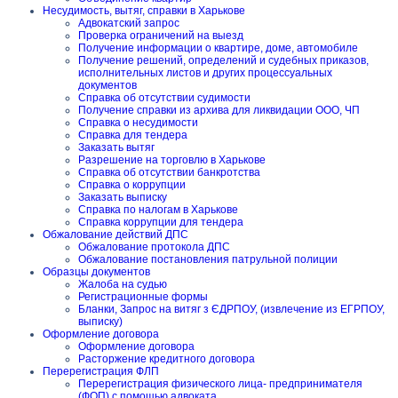
Несудимость, вытяг, справки в Харькове
Адвокатский запрос
Проверка ограничений на выезд
Получение информации о квартире, доме, автомобиле
Получение решений, определений и судебных приказов,
исполнительных листов и других процессуальных
документов
Справка об отсутствии судимости
Получение справки из архива для ликвидации ООО, ЧП
Справка о несудимости
Справка для тендера
Заказать вытяг
Разрешение на торговлю в Харькове
Справка об отсутствии банкротства
Справка о коррупции
Заказать выписку
Справка по налогам в Харькове
Справка коррупции для тендера
Обжалование действий ДПС
Обжалование протокола ДПС
Обжалование постановления патрульной полиции
Образцы документов
Жалоба на судью
Регистрационные формы
Бланки, Запрос на витяг з ЄДРПОУ, (извлечение из ЕГРПОУ,
выписку)
Оформление договора
Оформление договора
Расторжение кредитного договора
Перерегистрация ФЛП
Перерегистрация физического лица- предпринимателя
(ФОП) с помощью адвоката