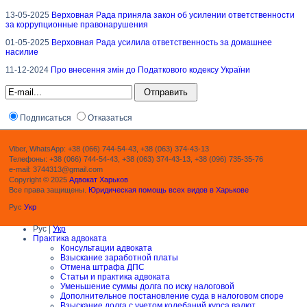
13-05-2025
Верховная Рада приняла закон об усилении ответственности
за коррупционные правонарушения
01-05-2025
Верховная Рада усилила ответственность за домашнее
насилие
11-12-2024
Про внесення змін до Податкового кодексу України
Подписаться
Отказаться
Viber, WhatsApp: +38 (066) 744-54-43, +38 (063) 374-43-13
Телефоны: +38 (066) 744-54-43, +38 (063) 374-43-13, +38 (096) 735-35-76
e-mail: 3744313@gmail.com
Copyright © 2025
Адвокат Харьков
Все права защищены.
Юридическая помощь всех видов в Харькове
Рус
Укр
Рус |
Укр
Практика адвоката
Консультации адвоката
Взыскание заработной платы
Отмена штрафа ДПС
Статьи и практика адвоката
Уменьшение суммы долга по иску налоговой
Дополнительное постановление суда в налоговом споре
Взыскание долга с учетом колебаний курса валют