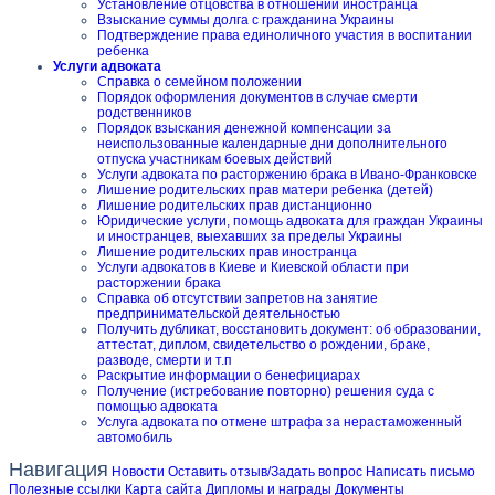
Установление отцовства в отношении иностранца
Взыскание суммы долга с гражданина Украины
Подтверждение права единоличного участия в воспитании
ребенка
Услуги адвоката
Справка о семейном положении
Порядок оформления документов в случае смерти
родственников
Порядок взыскания денежной компенсации за
неиспользованные календарные дни дополнительного
отпуска участникам боевых действий
Услуги адвоката по расторжению брака в Ивано-Франковске
Лишение родительских прав матери ребенка (детей)
Лишение родительских прав дистанционно
Юридические услуги, помощь адвоката для граждан Украины
и иностранцев, выехавших за пределы Украины
Лишение родительских прав иностранца
Услуги адвокатов в Киеве и Киевской области при
расторжении брака
Справка об отсутствии запретов на занятие
предпринимательской деятельностью
Получить дубликат, восстановить документ: об образовании,
аттестат, диплом, свидетельство о рождении, браке,
разводе, смерти и т.п
Раскрытие информации о бенефициарах
Получение (истребование повторно) решения суда с
помощью адвоката
Услуга адвоката по отмене штрафа за нерастаможенный
автомобиль
Навигация
Новости
Оставить отзыв/Задать вопрос
Написать письмо
Полезные ссылки
Карта сайта
Дипломы и награды
Документы