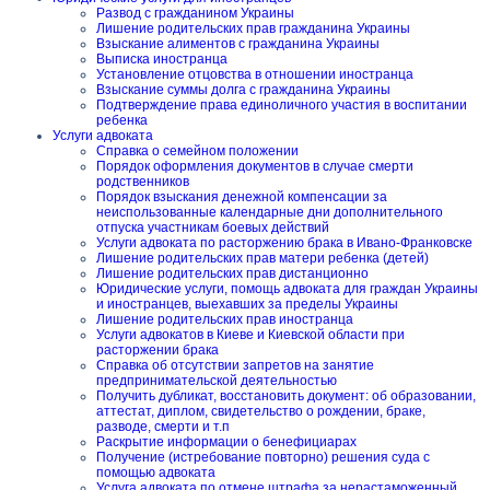
Развод с гражданином Украины
Лишение родительских прав гражданина Украины
Взыскание алиментов с гражданина Украины
Выписка иностранца
Установление отцовства в отношении иностранца
Взыскание суммы долга с гражданина Украины
Подтверждение права единоличного участия в воспитании
ребенка
Услуги адвоката
Справка о семейном положении
Порядок оформления документов в случае смерти
родственников
Порядок взыскания денежной компенсации за
неиспользованные календарные дни дополнительного
отпуска участникам боевых действий
Услуги адвоката по расторжению брака в Ивано-Франковске
Лишение родительских прав матери ребенка (детей)
Лишение родительских прав дистанционно
Юридические услуги, помощь адвоката для граждан Украины
и иностранцев, выехавших за пределы Украины
Лишение родительских прав иностранца
Услуги адвокатов в Киеве и Киевской области при
расторжении брака
Справка об отсутствии запретов на занятие
предпринимательской деятельностью
Получить дубликат, восстановить документ: об образовании,
аттестат, диплом, свидетельство о рождении, браке,
разводе, смерти и т.п
Раскрытие информации о бенефициарах
Получение (истребование повторно) решения суда с
помощью адвоката
Услуга адвоката по отмене штрафа за нерастаможенный