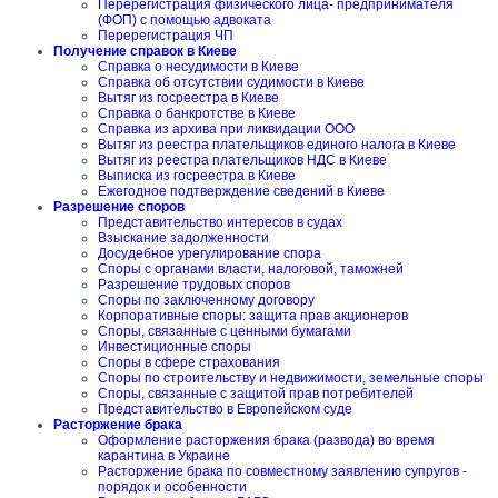
Перерегистрация физического лица- предпринимателя
(ФОП) с помощью адвоката
Перерегистрация ЧП
Получение справок в Киеве
Справка о несудимости в Киеве
Справка об отсутствии судимости в Киеве
Вытяг из госреестра в Киеве
Справка о банкротстве в Киеве
Справка из архива при ликвидации ООО
Вытяг из реестра плательщиков единого налога в Киеве
Вытяг из реестра плательщиков НДС в Киеве
Выписка из госреестра в Киеве
Ежегодное подтверждение сведений в Киеве
Разрешение споров
Представительство интересов в судах
Взыскание задолженности
Досудебное урегулирование спора
Споры с органами власти, налоговой, таможней
Разрешение трудовых споров
Споры по заключенному договору
Корпоративные споры: защита прав акционеров
Споры, связанные с ценными бумагами
Инвестиционные споры
Споры в сфере страхования
Споры по строительству и недвижимости, земельные споры
Споры, связанные с защитой прав потребителей
Представительство в Европейском суде
Расторжение брака
Оформление расторжения брака (развода) во время
карантина в Украине
Расторжение брака по совместному заявлению супругов -
порядок и особенности