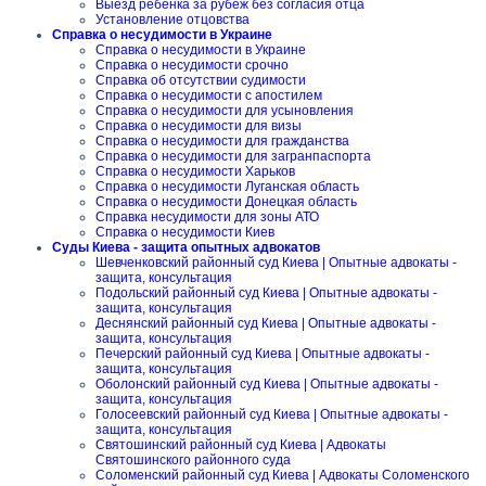
Выезд ребенка за рубеж без согласия отца
Установление отцовства
Справка о несудимости в Украине
Справка о несудимости в Украине
Справка о несудимости срочно
Справка об отсутствии судимости
Справка о несудимости с апостилем
Справка о несудимости для усыновления
Справка о несудимости для визы
Справка о несудимости для гражданства
Справка о несудимости для загранпаспорта
Справка о несудимости Харьков
Справка о несудимости Луганская область
Справка о несудимости Донецкая область
Справка несудимости для зоны АТО
Справка о несудимости Киев
Суды Киева - защита опытных адвокатов
Шевченковский районный суд Киева | Опытные адвокаты -
защита, консультация
Подольский районный суд Киева | Опытные адвокаты -
защита, консультация
Деснянский районный суд Киева | Опытные адвокаты -
защита, консультация
Печерский районный суд Киева | Опытные адвокаты -
защита, консультация
Оболонский районный суд Киева | Опытные адвокаты -
защита, консультация
Голосеевский районный суд Киева | Опытные адвокаты -
защита, консультация
Святошинский районный суд Киева | Адвокаты
Святошинского районного суда
Соломенский районный суд Киева | Адвокаты Соломенского