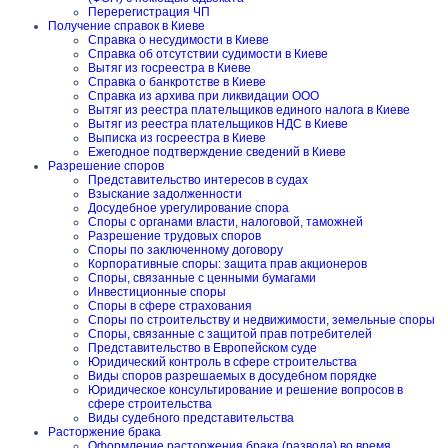
Перерегистрация ЧП
Получение справок в Киеве
Справка о несудимости в Киеве
Справка об отсутствии судимости в Киеве
Вытяг из госреестра в Киеве
Справка о банкротстве в Киеве
Справка из архива при ликвидации ООО
Вытяг из реестра плательщиков единого налога в Киеве
Вытяг из реестра плательщиков НДС в Киеве
Выписка из госреестра в Киеве
Ежегодное подтверждение сведений в Киеве
Разрешение споров
Представительство интересов в судах
Взыскание задолженности
Досудебное урегулирование спора
Споры с органами власти, налоговой, таможней
Разрешение трудовых споров
Споры по заключенному договору
Корпоративные споры: защита прав акционеров
Споры, связанные с ценными бумагами
Инвестиционные споры
Споры в сфере страхования
Споры по строительству и недвижимости, земельные споры
Споры, связанные с защитой прав потребителей
Представительство в Европейском суде
Юридический контроль в сфере строительства
Виды споров разрешаемых в досудебном порядке
Юридическое консультирование и решение вопросов в
сфере строительства
Виды судебного представительства
Расторжение брака
Оформление расторжения брака (развода) во время