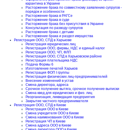
карантина в Украине
Расторжение брака по совместному заявлению супругов -
порядок и особенности
Расторжение брака в РАГСе
Расторжение брака в суде
Расторжение брака без присутствия в Украине
Консультация по разводу супругов
Расторжение брака с детьми
Расторжение брака и раздел имущества
Регистрация ООО, СПД в Харькове
Регистрация юридических лиц
Регистрация ООО, фирмы, НДС и единый налог
Регистрация ООО, ЧП, ФЛП
Регистрация ООО, СПД в Харьковском районе
Регистрация плательщика НДС
Подача Формы 6
Изготовление печатей Харьков
Регистрация ФОП I группы
Регистрация физических лиц-предпринимателей
Внесение изменений в устав
Смена директора, адреса
Срочное получение вытяга, срочное получение выписки
Смена квед для юридических и физ. лиц
Реорганизация, ликвидация предприятия
Закрытие частного предпринимателя
Регистрация ООО, СПД в Киеве
Регистрация ООО в Киеве
Смена учредителя ООО в Киеве
Смена наименования ООО в Киеве
Регистрация ЧП в Киеве
Смена адреса ООО в Киеве
Смена директора ООО в Киеве