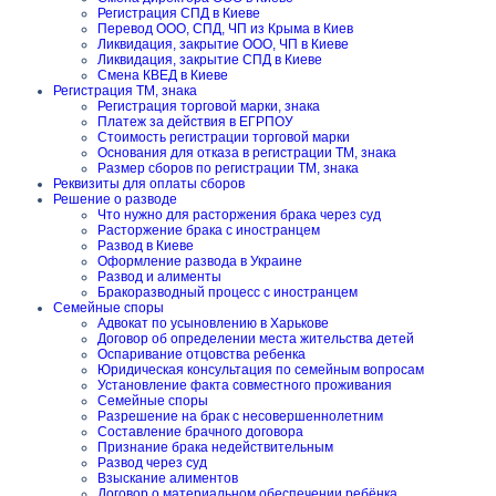
Регистрация СПД в Киеве
Перевод ООО, СПД, ЧП из Крыма в Киев
Ликвидация, закрытие ООО, ЧП в Киеве
Ликвидация, закрытие СПД в Киеве
Смена КВЕД в Киеве
Регистрация ТМ, знака
Регистрация торговой марки, знака
Платеж за действия в ЕГРПОУ
Стоимость регистрации торговой марки
Основания для отказа в регистрации ТМ, знака
Размер сборов по регистрации ТМ, знака
Реквизиты для оплаты сборов
Решение о разводе
Что нужно для расторжения брака через суд
Расторжение брака с иностранцем
Развод в Киеве
Оформление развода в Украине
Развод и алименты
Бракоразводный процесс с иностранцем
Семейные споры
Адвокат по усыновлению в Харькове
Договор об определении места жительства детей
Оспаривание отцовства ребенка
Юридическая консультация по семейным вопросам
Установление факта совместного проживания
Семейные споры
Разрешение на брак с несовершеннолетним
Составление брачного договора
Признание брака недействительным
Развод через суд
Взыскание алиментов
Договор о материальном обеспечении ребёнка