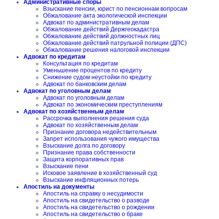
Административные споры
Взыскание пенсии, юрист по пенсионнам вопросам
Обжалование акта экологической инспекции
Адвокат по административным делам
Обжалование действий Держгеокадастра
Обжалование действий должностных лиц
Обжалование действий патрульной полиции (ДПС)
Обжалование решения налоговой инспекции
Адвокат по кредитам
Консультация по кредитам
Уменьшение процентов по кредиту
Снижение судом неустойки по кредиту
Адвокат по банковским делам
Адвокат по уголовным делам
Адвокат по уголовным делам
Адвокат по экономическим преступлениям
Адвокат по хозяйственным делам
Рассрочка выполнения решения суда
Адвокат по хозяйственным делам
Признание договора недействительным
Запрет использования чужого имущества
Взыскание долга по договору
Признание права собственности
Защита корпоративных прав
Взыскание пени
Исковое заявление в хозяйственный суд
Взыскание инфляционных потерь
Апостиль на документы
Апостиль на справку о несудимости
Апостиль на свидетельство о разводе
Апостиль на свидетельство о рождении
Апостиль на свидетельство о браке