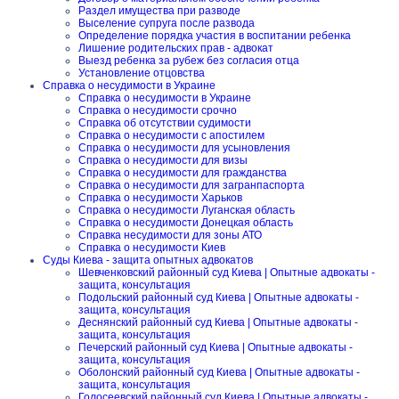
Раздел имущества при разводе
Выселение супруга после развода
Определение порядка участия в воспитании ребенка
Лишение родительских прав - адвокат
Выезд ребенка за рубеж без согласия отца
Установление отцовства
Справка о несудимости в Украине
Справка о несудимости в Украине
Справка о несудимости срочно
Справка об отсутствии судимости
Справка о несудимости с апостилем
Справка о несудимости для усыновления
Справка о несудимости для визы
Справка о несудимости для гражданства
Справка о несудимости для загранпаспорта
Справка о несудимости Харьков
Справка о несудимости Луганская область
Справка о несудимости Донецкая область
Справка несудимости для зоны АТО
Справка о несудимости Киев
Суды Киева - защита опытных адвокатов
Шевченковский районный суд Киева | Опытные адвокаты -
защита, консультация
Подольский районный суд Киева | Опытные адвокаты -
защита, консультация
Деснянский районный суд Киева | Опытные адвокаты -
защита, консультация
Печерский районный суд Киева | Опытные адвокаты -
защита, консультация
Оболонский районный суд Киева | Опытные адвокаты -
защита, консультация
Голосеевский районный суд Киева | Опытные адвокаты -