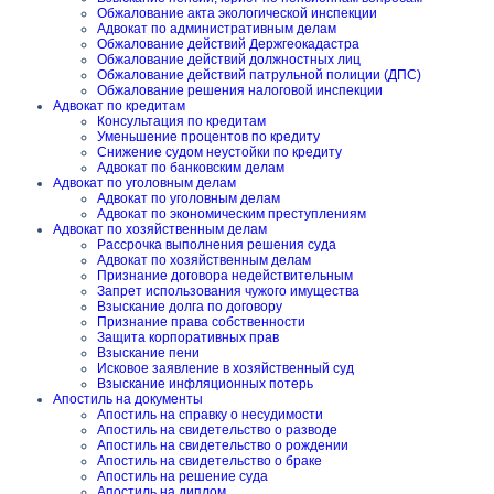
Обжалование акта экологической инспекции
Адвокат по административным делам
Обжалование действий Держгеокадастра
Обжалование действий должностных лиц
Обжалование действий патрульной полиции (ДПС)
Обжалование решения налоговой инспекции
Адвокат по кредитам
Консультация по кредитам
Уменьшение процентов по кредиту
Снижение судом неустойки по кредиту
Адвокат по банковским делам
Адвокат по уголовным делам
Адвокат по уголовным делам
Адвокат по экономическим преступлениям
Адвокат по хозяйственным делам
Рассрочка выполнения решения суда
Адвокат по хозяйственным делам
Признание договора недействительным
Запрет использования чужого имущества
Взыскание долга по договору
Признание права собственности
Защита корпоративных прав
Взыскание пени
Исковое заявление в хозяйственный суд
Взыскание инфляционных потерь
Апостиль на документы
Апостиль на справку о несудимости
Апостиль на свидетельство о разводе
Апостиль на свидетельство о рождении
Апостиль на свидетельство о браке
Апостиль на решение суда
Апостиль на диплом