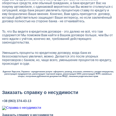
оборотных средств, или обычный гражданин, а банк кредитует Вас на
покупку автомобиля, с одинаковой вероятностью Вы можете столкнуться с
ситуацией, когда банк решил увеличить процентную ставку по кредиту и
ему безразлично Ваше мнение. Конечно, Вам здесь пригодится договор,
который действительно защищает Ваши интересы, но если заключённый
договор полностью на стороне банка - не отчаивайтесь.
То, что Вы видите в кредитном договоре - это далеко не всё, что там
содержится! Мы поможем Вам найти в Вашем договоре больше, чем Вы от
него ждали с учётом, конечно же, требований действующего
законодательства.
Уменьшить проценты по кредитному договору, когда банк их
безосновательно увеличил, можно. Делается это после упорных
переговоров с банком, но, чаще всего, уменьшение процентов по кредиту,
происходит в суде.
Адвокат Харьков, Украина - юридические услуги: оформить развод, взыскать алименты, раздел имущества,
регистрация предприятия, регистрация торговой марки, ренистрация ООО, регистрация ФЛП, семейные
споры, получение дубликатов документов РАЦС, лишение родительских прав
Заказать справку о несудимости
+38 (063) 374-43-13
Заказать справку о несудимости