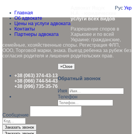
Адвокат Ящук
Рус
Укр
Главная
Н.А. - юридические
Об адвокате
услуги всех видов
Цены на услуги адвоката
Контакты
Разрешение споров в
Партнеры адвоката
Харькове и по всей
Украине: гражданские,
семейные, хозяйственные споры. Регистрация ФЛП,
ООО, Торговой марки, знака. Выезд ребенка за рубеж без
согласия родителя и лишения родительских прав.
×
Close
+38 (063) 374-43-13
Обратный звонок
+38 (066) 744-54-43
+38 (096) 735-35-76
Имя
Телефон
Сообщение
Заказать звонок