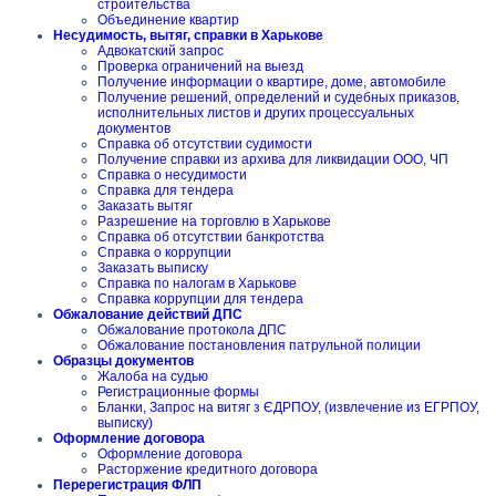
строительства
Объединение квартир
Несудимость, вытяг, справки в Харькове
Адвокатский запрос
Проверка ограничений на выезд
Получение информации о квартире, доме, автомобиле
Получение решений, определений и судебных приказов,
исполнительных листов и других процессуальных
документов
Справка об отсутствии судимости
Получение справки из архива для ликвидации ООО, ЧП
Справка о несудимости
Справка для тендера
Заказать вытяг
Разрешение на торговлю в Харькове
Справка об отсутствии банкротства
Справка о коррупции
Заказать выписку
Справка по налогам в Харькове
Справка коррупции для тендера
Обжалование действий ДПС
Обжалование протокола ДПС
Обжалование постановления патрульной полиции
Образцы документов
Жалоба на судью
Регистрационные формы
Бланки, Запрос на витяг з ЄДРПОУ, (извлечение из ЕГРПОУ,
выписку)
Оформление договора
Оформление договора
Расторжение кредитного договора
Перерегистрация ФЛП