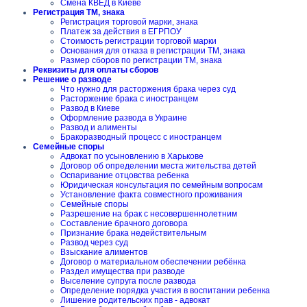
Смена КВЕД в Киеве
Регистрация ТМ, знака
Регистрация торговой марки, знака
Платеж за действия в ЕГРПОУ
Стоимость регистрации торговой марки
Основания для отказа в регистрации ТМ, знака
Размер сборов по регистрации ТМ, знака
Реквизиты для оплаты сборов
Решение о разводе
Что нужно для расторжения брака через суд
Расторжение брака с иностранцем
Развод в Киеве
Оформление развода в Украине
Развод и алименты
Бракоразводный процесс с иностранцем
Семейные споры
Адвокат по усыновлению в Харькове
Договор об определении места жительства детей
Оспаривание отцовства ребенка
Юридическая консультация по семейным вопросам
Установление факта совместного проживания
Семейные споры
Разрешение на брак с несовершеннолетним
Составление брачного договора
Признание брака недействительным
Развод через суд
Взыскание алиментов
Договор о материальном обеспечении ребёнка
Раздел имущества при разводе
Выселение супруга после развода
Определение порядка участия в воспитании ребенка
Лишение родительских прав - адвокат