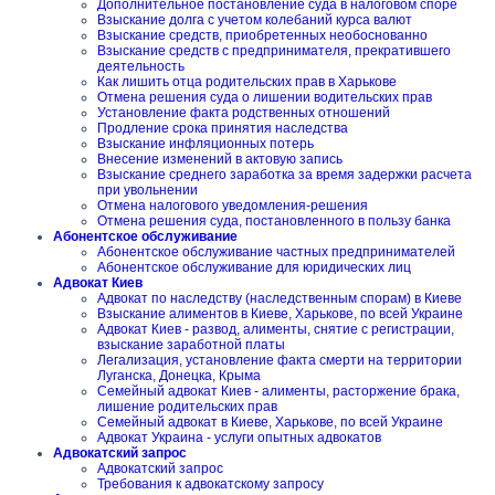
Дополнительное постановление суда в налоговом споре
Взыскание долга с учетом колебаний курса валют
Взыскание средств, приобретенных необоснованно
Взыскание средств с предпринимателя, прекратившего
деятельность
Как лишить отца родительских прав в Харькове
Отмена решения суда о лишении водительских прав
Установление факта родственных отношений
Продление срока принятия наследства
Взыскание инфляционных потерь
Внесение изменений в актовую запись
Взыскание среднего заработка за время задержки расчета
при увольнении
Отмена налогового уведомления-решения
Отмена решения суда, постановленного в пользу банка
Абонентское обслуживание
Абонентское обслуживание частных предпринимателей
Абонентское обслуживание для юридических лиц
Адвокат Киев
Адвокат по наследству (наследственным спорам) в Киеве
Взыскание алиментов в Киеве, Харькове, по всей Украине
Адвокат Киев - развод, алименты, снятие с регистрации,
взыскание заработной платы
Легализация, установление факта смерти на территории
Луганска, Донецка, Крыма
Семейный адвокат Киев - алименты, расторжение брака,
лишение родительских прав
Семейный адвокат в Киеве, Харькове, по всей Украине
Адвокат Украина - услуги опытных адвокатов
Адвокатский запрос
Адвокатский запрос
Требования к адвокатскому запросу