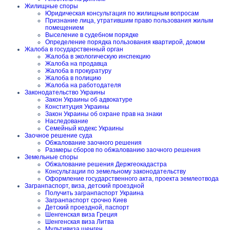
Жилищные споры
Юридическая консультация по жилищным вопросам
Признание лица, утратившим право пользования жилым
помещением
Выселение в судебном порядке
Определение порядка пользования квартирой, домом
Жалоба в государственный орган
Жалоба в экологическую инспекцию
Жалоба на продавца
Жалоба в прокуратуру
Жалоба в полицию
Жалоба на работодателя
Законодательство Украины
Закон Украины об адвокатуре
Конституция Украины
Закон Украины об охране прав на знаки
Наследование
Семейный кодекс Украины
Заочное решение суда
Обжалование заочного решения
Размеры сборов по обжалованию заочного решения
Земельные споры
Обжалование решения Держгеокадастра
Консультации по земельному законодательству
Оформление государственного акта, проекта землеотвода
Загранпаспорт, виза, детский проездной
Получить загранпаспорт Украина
Загранпаспорт срочно Киев
Детский проездной, паспорт
Шенгенская виза Греция
Шенгенская виза Литва
Мультивиза шенген