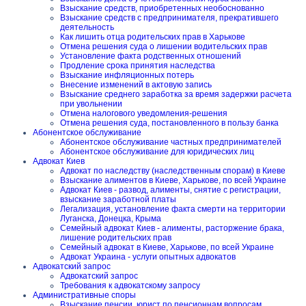
Взыскание средств, приобретенных необоснованно
Взыскание средств с предпринимателя, прекратившего
деятельность
Как лишить отца родительских прав в Харькове
Отмена решения суда о лишении водительских прав
Установление факта родственных отношений
Продление срока принятия наследства
Взыскание инфляционных потерь
Внесение изменений в актовую запись
Взыскание среднего заработка за время задержки расчета
при увольнении
Отмена налогового уведомления-решения
Отмена решения суда, постановленного в пользу банка
Абонентское обслуживание
Абонентское обслуживание частных предпринимателей
Абонентское обслуживание для юридических лиц
Адвокат Киев
Адвокат по наследству (наследственным спорам) в Киеве
Взыскание алиментов в Киеве, Харькове, по всей Украине
Адвокат Киев - развод, алименты, снятие с регистрации,
взыскание заработной платы
Легализация, установление факта смерти на территории
Луганска, Донецка, Крыма
Семейный адвокат Киев - алименты, расторжение брака,
лишение родительских прав
Семейный адвокат в Киеве, Харькове, по всей Украине
Адвокат Украина - услуги опытных адвокатов
Адвокатский запрос
Адвокатский запрос
Требования к адвокатскому запросу
Административные споры
Взыскание пенсии, юрист по пенсионнам вопросам