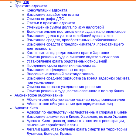
Рус |
Укр
Практика адвоката
Консультации адвоката
Взыскание заработной платы
Отмена штрафа ДПС
Статьи и практика адвоката
Уменьшение суммы долга по иску налоговой
Дополнительное постановление суда в налоговом споре
Взыскание долга с учетом колебаний курса валют
Взыскание средств, приобретенных необоснованно
Взыскание средств с предпринимателя, прекратившего
деятельность
Как лишить отца родительских прав в Харькове
Отмена решения суда о лишении водительских прав
Установление факта родственных отношений
Продление срока принятия наследства
Взыскание инфляционных потерь
Внесение изменений в актовую запись
Взыскание среднего заработка за время задержки расчета
при увольнении
Отмена налогового уведомления-решения
Отмена решения суда, постановленного в пользу банка
Абонентское обслуживание
Абонентское обслуживание частных предпринимателей
Абонентское обслуживание для юридических лиц
Адвокат Киев
Адвокат по наследству (наследственным спорам) в Киеве
Взыскание алиментов в Киеве, Харькове, по всей Украине
Адвокат Киев - развод, алименты, снятие с регистрации,
взыскание заработной платы
Легализация, установление факта смерти на территории
Луганска, Донецка, Крыма