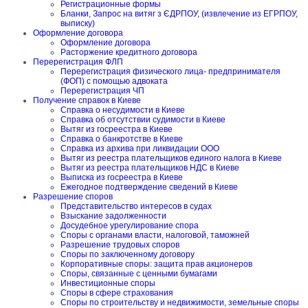
Регистрационные формы
Бланки, Запрос на витяг з ЄДРПОУ, (извлечение из ЕГРПОУ,
выписку)
Оформление договора
Оформление договора
Расторжение кредитного договора
Перерегистрация ФЛП
Перерегистрация физического лица- предпринимателя
(ФОП) с помощью адвоката
Перерегистрация ЧП
Получение справок в Киеве
Справка о несудимости в Киеве
Справка об отсутствии судимости в Киеве
Вытяг из госреестра в Киеве
Справка о банкротстве в Киеве
Справка из архива при ликвидации ООО
Вытяг из реестра плательщиков единого налога в Киеве
Вытяг из реестра плательщиков НДС в Киеве
Выписка из госреестра в Киеве
Ежегодное подтверждение сведений в Киеве
Разрешение споров
Представительство интересов в судах
Взыскание задолженности
Досудебное урегулирование спора
Споры с органами власти, налоговой, таможней
Разрешение трудовых споров
Споры по заключенному договору
Корпоративные споры: защита прав акционеров
Споры, связанные с ценными бумагами
Инвестиционные споры
Споры в сфере страхования
Споры по строительству и недвижимости, земельные споры