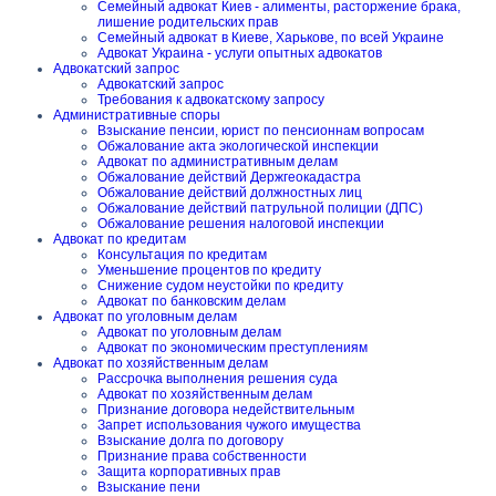
Семейный адвокат Киев - алименты, расторжение брака,
лишение родительских прав
Семейный адвокат в Киеве, Харькове, по всей Украине
Адвокат Украина - услуги опытных адвокатов
Адвокатский запрос
Адвокатский запрос
Требования к адвокатскому запросу
Административные споры
Взыскание пенсии, юрист по пенсионнам вопросам
Обжалование акта экологической инспекции
Адвокат по административным делам
Обжалование действий Держгеокадастра
Обжалование действий должностных лиц
Обжалование действий патрульной полиции (ДПС)
Обжалование решения налоговой инспекции
Адвокат по кредитам
Консультация по кредитам
Уменьшение процентов по кредиту
Снижение судом неустойки по кредиту
Адвокат по банковским делам
Адвокат по уголовным делам
Адвокат по уголовным делам
Адвокат по экономическим преступлениям
Адвокат по хозяйственным делам
Рассрочка выполнения решения суда
Адвокат по хозяйственным делам
Признание договора недействительным
Запрет использования чужого имущества
Взыскание долга по договору
Признание права собственности
Защита корпоративных прав
Взыскание пени