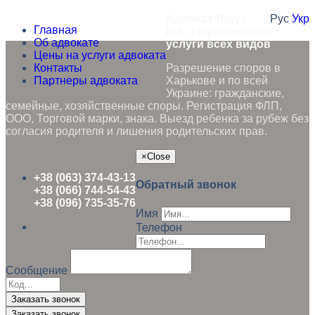
Адвокат Ящук
Рус
Укр
Главная
Н.А. - юридические
Об адвокате
услуги всех видов
Цены на услуги адвоката
Контакты
Разрешение споров в
Партнеры адвоката
Харькове и по всей
Украине: гражданские,
семейные, хозяйственные споры. Регистрация ФЛП,
ООО, Торговой марки, знака. Выезд ребенка за рубеж без
согласия родителя и лишения родительских прав.
×
Close
+38 (063) 374-43-13
Обратный звонок
+38 (066) 744-54-43
+38 (096) 735-35-76
Имя
Телефон
Сообщение
Заказать звонок