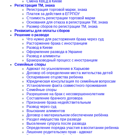
Смена КВЕД в Киеве
Регистрация ТМ, знака
Регистрация торговой марки, знака
Платеж за действия в ЕГРПОУ
Стоимость регистрации торговой марки
Основания для отказа в регистрации ТМ, знака
Размер сборов по регистрации ТМ, знака
Реквизиты для оплаты сборов
Решение о разводе
Что нужно для расторжения брака через суд
Расторжение брака с иностранцем
Развод в Киеве
Оформление развода в Украине
Развод и алименты
Бракоразводный процесс с иностранцем
Семейные споры
Адвокат по усыновлению в Харькове
Договор об определении места жительства детей
Оспаривание отцовства ребенка
Юридическая консультация по семейным вопросам
Установление факта совместного проживания
Семейные споры
Разрешение на брак с несовершеннолетним
Составление брачного договора
Признание брака недействительным
Развод через суд
Взыскание алиментов
Договор о материальном обеспечении ребёнка
Раздел имущества при разводе
Выселение супруга после развода
Определение порядка участия в воспитании ребенка
Лишение родительских прав - адвокат