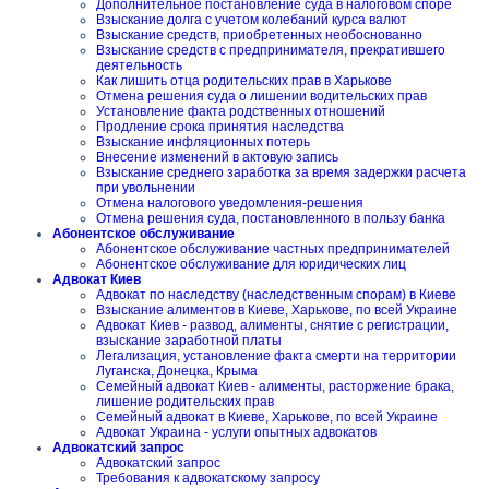
Дополнительное постановление суда в налоговом споре
Взыскание долга с учетом колебаний курса валют
Взыскание средств, приобретенных необоснованно
Взыскание средств с предпринимателя, прекратившего
деятельность
Как лишить отца родительских прав в Харькове
Отмена решения суда о лишении водительских прав
Установление факта родственных отношений
Продление срока принятия наследства
Взыскание инфляционных потерь
Внесение изменений в актовую запись
Взыскание среднего заработка за время задержки расчета
при увольнении
Отмена налогового уведомления-решения
Отмена решения суда, постановленного в пользу банка
Абонентское обслуживание
Абонентское обслуживание частных предпринимателей
Абонентское обслуживание для юридических лиц
Адвокат Киев
Адвокат по наследству (наследственным спорам) в Киеве
Взыскание алиментов в Киеве, Харькове, по всей Украине
Адвокат Киев - развод, алименты, снятие с регистрации,
взыскание заработной платы
Легализация, установление факта смерти на территории
Луганска, Донецка, Крыма
Семейный адвокат Киев - алименты, расторжение брака,
лишение родительских прав
Семейный адвокат в Киеве, Харькове, по всей Украине
Адвокат Украина - услуги опытных адвокатов
Адвокатский запрос
Адвокатский запрос
Требования к адвокатскому запросу