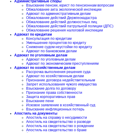
Административные споры
Взыскание пенсии, юрист по пенсионнам вопросам
Обжалование акта экологической инспекции
Адвокат по административным делам
Обжалование действий Держгеокадастра
Обжалование действий должностных лиц
Обжалование действий патрульной полиции (ДПС)
Обжалование решения налоговой инспекции
Адвокат по кредитам
Консультация по кредитам
Уменьшение процентов по кредиту
Снижение судом неустойки по кредиту
Адвокат по банковским делам
Адвокат по уголовным делам
Адвокат по уголовным делам
Адвокат по экономическим преступлениям
Адвокат по хозяйственным делам
Рассрочка выполнения решения суда
Адвокат по хозяйственным делам
Признание договора недействительным
Запрет использования чужого имущества
Взыскание долга по договору
Признание права собственности
Защита корпоративных прав
Взыскание пени
Исковое заявление в хозяйственный суд
Взыскание инфляционных потерь
Апостиль на документы
Апостиль на справку о несудимости
Апостиль на свидетельство о разводе
Апостиль на свидетельство о рождении
Апостиль на свидетельство о браке