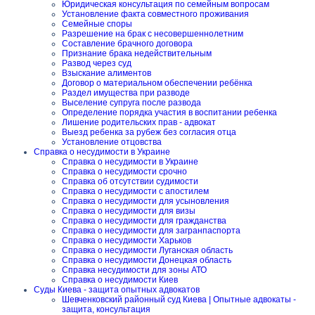
Юридическая консультация по семейным вопросам
Установление факта совместного проживания
Семейные споры
Разрешение на брак с несовершеннолетним
Составление брачного договора
Признание брака недействительным
Развод через суд
Взыскание алиментов
Договор о материальном обеспечении ребёнка
Раздел имущества при разводе
Выселение супруга после развода
Определение порядка участия в воспитании ребенка
Лишение родительских прав - адвокат
Выезд ребенка за рубеж без согласия отца
Установление отцовства
Справка о несудимости в Украине
Справка о несудимости в Украине
Справка о несудимости срочно
Справка об отсутствии судимости
Справка о несудимости с апостилем
Справка о несудимости для усыновления
Справка о несудимости для визы
Справка о несудимости для гражданства
Справка о несудимости для загранпаспорта
Справка о несудимости Харьков
Справка о несудимости Луганская область
Справка о несудимости Донецкая область
Справка несудимости для зоны АТО
Справка о несудимости Киев
Суды Киева - защита опытных адвокатов
Шевченковский районный суд Киева | Опытные адвокаты -
защита, консультация