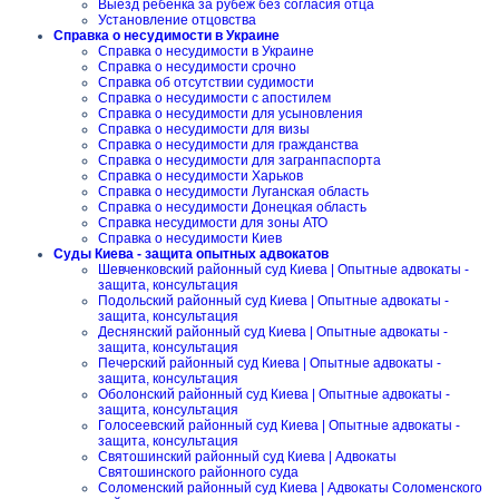
Выезд ребенка за рубеж без согласия отца
Установление отцовства
Справка о несудимости в Украине
Справка о несудимости в Украине
Справка о несудимости срочно
Справка об отсутствии судимости
Справка о несудимости с апостилем
Справка о несудимости для усыновления
Справка о несудимости для визы
Справка о несудимости для гражданства
Справка о несудимости для загранпаспорта
Справка о несудимости Харьков
Справка о несудимости Луганская область
Справка о несудимости Донецкая область
Справка несудимости для зоны АТО
Справка о несудимости Киев
Суды Киева - защита опытных адвокатов
Шевченковский районный суд Киева | Опытные адвокаты -
защита, консультация
Подольский районный суд Киева | Опытные адвокаты -
защита, консультация
Деснянский районный суд Киева | Опытные адвокаты -
защита, консультация
Печерский районный суд Киева | Опытные адвокаты -
защита, консультация
Оболонский районный суд Киева | Опытные адвокаты -
защита, консультация
Голосеевский районный суд Киева | Опытные адвокаты -
защита, консультация
Святошинский районный суд Киева | Адвокаты
Святошинского районного суда
Соломенский районный суд Киева | Адвокаты Соломенского