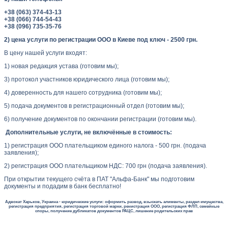
+38 (063) 374-43-13
+38 (066) 744-54-43
+38 (096) 735-35-76
2) цена услуги по регистрации ООО в Киеве под ключ - 2500 грн.
В цену нашей услуги входят:
1) новая редакция устава (готовим мы);
3) протокол участников юридического лица (готовим мы);
4) доверенность для нашего сотрудника (готовим мы);
5) подача документов в регистрационный отдел (готовим мы);
6) получение документов по окончании регистрации (готовим мы).
Дополнительные услуги, не включённые в стоимость:
1) регистрация ООО плательщиком единого налога - 500 грн. (подача
заявления);
2) регистрация ООО плательщиком НДС: 700 грн (подача заявления).
При открытии текущего счёта в ПАТ "Альфа-Банк" мы подготовим
документы и подадим в банк бесплатно!
Адвокат Харьков, Украина - юридические услуги: оформить развод, взыскать алименты, раздел имущества,
регистрация предприятия, регистрация торговой марки, ренистрация ООО, регистрация ФЛП, семейные
споры, получение дубликатов документов РАЦС, лишение родительских прав