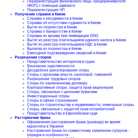
Перерегистрация физического лица- предпринимателя
(ФОП) с помощью адвоката
Перерегистрация ЧП
Получение справок в Киеве
Справка о несудимости в Киеве
Справка об отсутствии судимости в Киеве
Вытяг из госреестра в Киеве
Справка о банкротстве в Киеве
Справка из архива при ликвидации ООО
Вытяг из реестра плательщиков единого налога в Киеве
Вытяг из реестра плательщиков НДС в Киеве
Выписка из госреестра в Киеве
Ежегодное подтверждение сведений в Киеве
Разрешение споров
Представительство интересов в судах
Взыскание задолженности
Досудебное урегулирование спора
Споры с органами власти, налоговой, таможней
Разрешение трудовых споров
Споры по заключенному договору
Корпоративные споры: защита прав акционеров
Споры, связанные с ценными бумагами
Инвестиционные споры
Споры в сфере страхования
Споры по строительству и недвижимости, земельные споры
Споры, связанные с защитой прав потребителей
Представительство в Европейском суде
Расторжение брака
Оформление расторжения брака (развода) во время
карантина в Украине
Расторжение брака по совместному заявлению супругов -
порядок и особенности