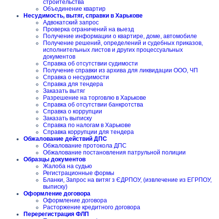
строительства
Объединение квартир
Несудимость, вытяг, справки в Харькове
Адвокатский запрос
Проверка ограничений на выезд
Получение информации о квартире, доме, автомобиле
Получение решений, определений и судебных приказов,
исполнительных листов и других процессуальных
документов
Справка об отсутствии судимости
Получение справки из архива для ликвидации ООО, ЧП
Справка о несудимости
Справка для тендера
Заказать вытяг
Разрешение на торговлю в Харькове
Справка об отсутствии банкротства
Справка о коррупции
Заказать выписку
Справка по налогам в Харькове
Справка коррупции для тендера
Обжалование действий ДПС
Обжалование протокола ДПС
Обжалование постановления патрульной полиции
Образцы документов
Жалоба на судью
Регистрационные формы
Бланки, Запрос на витяг з ЄДРПОУ, (извлечение из ЕГРПОУ,
выписку)
Оформление договора
Оформление договора
Расторжение кредитного договора
Перерегистрация ФЛП