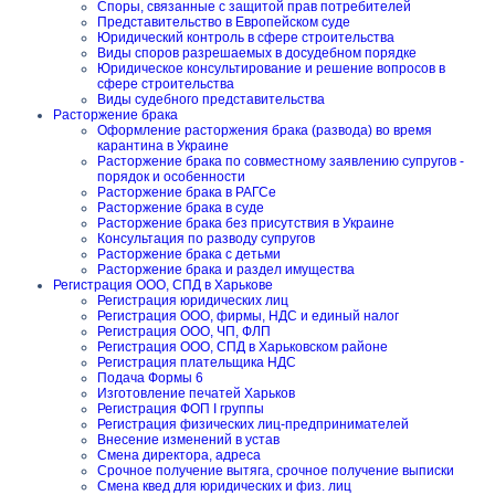
Споры, связанные с защитой прав потребителей
Представительство в Европейском суде
Юридический контроль в сфере строительства
Виды споров разрешаемых в досудебном порядке
Юридическое консультирование и решение вопросов в
сфере строительства
Виды судебного представительства
Расторжение брака
Оформление расторжения брака (развода) во время
карантина в Украине
Расторжение брака по совместному заявлению супругов -
порядок и особенности
Расторжение брака в РАГСе
Расторжение брака в суде
Расторжение брака без присутствия в Украине
Консультация по разводу супругов
Расторжение брака с детьми
Расторжение брака и раздел имущества
Регистрация ООО, СПД в Харькове
Регистрация юридических лиц
Регистрация ООО, фирмы, НДС и единый налог
Регистрация ООО, ЧП, ФЛП
Регистрация ООО, СПД в Харьковском районе
Регистрация плательщика НДС
Подача Формы 6
Изготовление печатей Харьков
Регистрация ФОП I группы
Регистрация физических лиц-предпринимателей
Внесение изменений в устав
Смена директора, адреса
Срочное получение вытяга, срочное получение выписки
Смена квед для юридических и физ. лиц