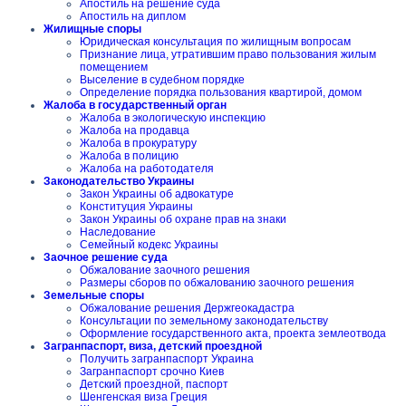
Апостиль на решение суда
Апостиль на диплом
Жилищные споры
Юридическая консультация по жилищным вопросам
Признание лица, утратившим право пользования жилым
помещением
Выселение в судебном порядке
Определение порядка пользования квартирой, домом
Жалоба в государственный орган
Жалоба в экологическую инспекцию
Жалоба на продавца
Жалоба в прокуратуру
Жалоба в полицию
Жалоба на работодателя
Законодательство Украины
Закон Украины об адвокатуре
Конституция Украины
Закон Украины об охране прав на знаки
Наследование
Семейный кодекс Украины
Заочное решение суда
Обжалование заочного решения
Размеры сборов по обжалованию заочного решения
Земельные споры
Обжалование решения Держгеокадастра
Консультации по земельному законодательству
Оформление государственного акта, проекта землеотвода
Загранпаспорт, виза, детский проездной
Получить загранпаспорт Украина
Загранпаспорт срочно Киев
Детский проездной, паспорт
Шенгенская виза Греция