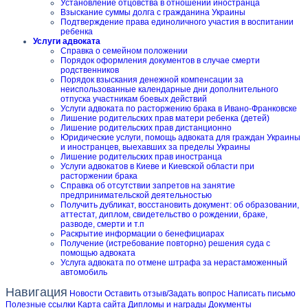
Установление отцовства в отношении иностранца
Взыскание суммы долга с гражданина Украины
Подтверждение права единоличного участия в воспитании
ребенка
Услуги адвоката
Справка о семейном положении
Порядок оформления документов в случае смерти
родственников
Порядок взыскания денежной компенсации за
неиспользованные календарные дни дополнительного
отпуска участникам боевых действий
Услуги адвоката по расторжению брака в Ивано-Франковске
Лишение родительских прав матери ребенка (детей)
Лишение родительских прав дистанционно
Юридические услуги, помощь адвоката для граждан Украины
и иностранцев, выехавших за пределы Украины
Лишение родительских прав иностранца
Услуги адвокатов в Киеве и Киевской области при
расторжении брака
Справка об отсутствии запретов на занятие
предпринимательской деятельностью
Получить дубликат, восстановить документ: об образовании,
аттестат, диплом, свидетельство о рождении, браке,
разводе, смерти и т.п
Раскрытие информации о бенефициарах
Получение (истребование повторно) решения суда с
помощью адвоката
Услуга адвоката по отмене штрафа за нерастаможенный
автомобиль
Навигация
Новости
Оставить отзыв/Задать вопрос
Написать письмо
Полезные ссылки
Карта сайта
Дипломы и награды
Документы