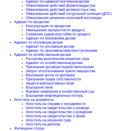
Адвокат по административным делам
Обжалование действий Держгеокадастра
Обжалование действий должностных лиц
Обжалование действий патрульной полиции (ДПС)
Обжалование решения налоговой инспекции
Адвокат по кредитам
Консультация по кредитам
Уменьшение процентов по кредиту
Снижение судом неустойки по кредиту
Адвокат по банковским делам
Адвокат по уголовным делам
Адвокат по уголовным делам
Адвокат по экономическим преступлениям
Адвокат по хозяйственным делам
Рассрочка выполнения решения суда
Адвокат по хозяйственным делам
Признание договора недействительным
Запрет использования чужого имущества
Взыскание долга по договору
Признание права собственности
Защита корпоративных прав
Взыскание пени
Исковое заявление в хозяйственный суд
Взыскание инфляционных потерь
Апостиль на документы
Апостиль на справку о несудимости
Апостиль на свидетельство о разводе
Апостиль на свидетельство о рождении
Апостиль на свидетельство о браке
Апостиль на решение суда
Апостиль на диплом
Жилищные споры