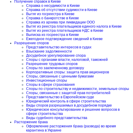
Получение справок в Киеве
Справка о несудимости в Киеве
Справка об отсутствии судимости в Киеве
Вытяг из госреестра в Киеве
Справка о банкротстве в Киеве
Справка из архива при ликвидации ООО
Вытяг из реестра плательщиков единого налога в Киеве
Вытяг из реестра плательщиков НДС в Киеве
Выписка из госреестра в Киеве
Ежегодное подтверждение сведений в Киеве
Разрешение споров
Представительство интересов в судах
Взыскание задолженности
Досудебное урегулирование спора
Споры с органами власти, налоговой, таможней
Разрешение трудовых споров
Споры по заключенному договору
Корпоративные споры: защита прав акционеров
Споры, связанные с ценными бумагами
Инвестиционные споры
Споры в сфере страхования
Споры по строительству и недвижимости, земельные споры
Споры, связанные с защитой прав потребителей
Представительство в Европейском суде
Юридический контроль в сфере строительства
Виды споров разрешаемых в досудебном порядке
Юридическое консультирование и решение вопросов в
сфере строительства
Виды судебного представительства
Расторжение брака
Оформление расторжения брака (развода) во время
карантина в Украине