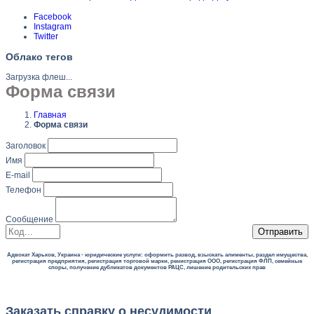
Facebook
Instagram
Twitter
Облако тегов
Загрузка флеш...
Форма связи
Главная
Форма связи
Заголовок
Имя
E-mail
Телефон
Сообщение
Отправить
Адвокат Харьков, Украина - юридические услуги: оформить развод, взыскать алименты, раздел имущества,
регистрация предприятия, регистрация торговой марки, ренистрация ООО, регистрация ФЛП, семейные
споры, получение дубликатов документов РАЦС, лишение родительских прав
Заказать справку о несудимости