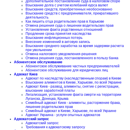
Дополнительное постановление суда в налоговом споре
Взыскание долга с учетом колебаний курса валют
Взыскание средств, приобретенных необоснованно
Взыскание средств с предпринимателя, прекратившего
деятельность
Как лишить отца родительских прав в Харькове
Отмена решения суда о лишении водительских прав
Установление факта родственных отношений
Продление срока принятия наследства
Взыскание инфляционных потерь
Внесение изменений в актовую запись
Взыскание среднего заработка за время задержки расчета
при увольнении
Отмена налогового уведомления-решения
Отмена решения суда, постановленного в пользу банка
Абонентское обслуживание
Абонентское обслуживание частных предпринимателей
Абонентское обслуживание для юридических лиц
Адвокат Киев
Адвокат по наследству (наследственным спорам) в Киеве
Взыскание алиментов в Киеве, Харькове, по всей Украине
Адвокат Киев - развод, алименты, снятие с регистрации,
взыскание заработной платы
Легализация, установление факта смерти на территории
Луганска, Донецка, Крыма
Семейный адвокат Киев - алименты, расторжение брака,
лишение родительских прав
Семейный адвокат в Киеве, Харькове, по всей Украине
Адвокат Украина - услуги опытных адвокатов
Адвокатский запрос
Адвокатский запрос
Требования к адвокатскому запросу