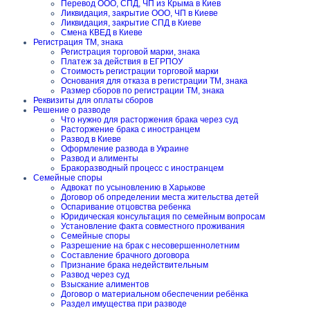
Перевод ООО, СПД, ЧП из Крыма в Киев
Ликвидация, закрытие ООО, ЧП в Киеве
Ликвидация, закрытие СПД в Киеве
Смена КВЕД в Киеве
Регистрация ТМ, знака
Регистрация торговой марки, знака
Платеж за действия в ЕГРПОУ
Стоимость регистрации торговой марки
Основания для отказа в регистрации ТМ, знака
Размер сборов по регистрации ТМ, знака
Реквизиты для оплаты сборов
Решение о разводе
Что нужно для расторжения брака через суд
Расторжение брака с иностранцем
Развод в Киеве
Оформление развода в Украине
Развод и алименты
Бракоразводный процесс с иностранцем
Семейные споры
Адвокат по усыновлению в Харькове
Договор об определении места жительства детей
Оспаривание отцовства ребенка
Юридическая консультация по семейным вопросам
Установление факта совместного проживания
Семейные споры
Разрешение на брак с несовершеннолетним
Составление брачного договора
Признание брака недействительным
Развод через суд
Взыскание алиментов
Договор о материальном обеспечении ребёнка
Раздел имущества при разводе