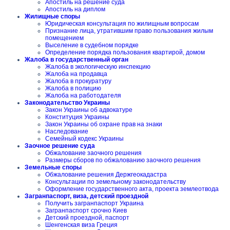
Апостиль на решение суда
Апостиль на диплом
Жилищные споры
Юридическая консультация по жилищным вопросам
Признание лица, утратившим право пользования жилым
помещением
Выселение в судебном порядке
Определение порядка пользования квартирой, домом
Жалоба в государственный орган
Жалоба в экологическую инспекцию
Жалоба на продавца
Жалоба в прокуратуру
Жалоба в полицию
Жалоба на работодателя
Законодательство Украины
Закон Украины об адвокатуре
Конституция Украины
Закон Украины об охране прав на знаки
Наследование
Семейный кодекс Украины
Заочное решение суда
Обжалование заочного решения
Размеры сборов по обжалованию заочного решения
Земельные споры
Обжалование решения Держгеокадастра
Консультации по земельному законодательству
Оформление государственного акта, проекта землеотвода
Загранпаспорт, виза, детский проездной
Получить загранпаспорт Украина
Загранпаспорт срочно Киев
Детский проездной, паспорт
Шенгенская виза Греция