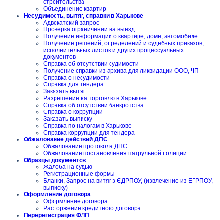
строительства
Объединение квартир
Несудимость, вытяг, справки в Харькове
Адвокатский запрос
Проверка ограничений на выезд
Получение информации о квартире, доме, автомобиле
Получение решений, определений и судебных приказов,
исполнительных листов и других процессуальных
документов
Справка об отсутствии судимости
Получение справки из архива для ликвидации ООО, ЧП
Справка о несудимости
Справка для тендера
Заказать вытяг
Разрешение на торговлю в Харькове
Справка об отсутствии банкротства
Справка о коррупции
Заказать выписку
Справка по налогам в Харькове
Справка коррупции для тендера
Обжалование действий ДПС
Обжалование протокола ДПС
Обжалование постановления патрульной полиции
Образцы документов
Жалоба на судью
Регистрационные формы
Бланки, Запрос на витяг з ЄДРПОУ, (извлечение из ЕГРПОУ,
выписку)
Оформление договора
Оформление договора
Расторжение кредитного договора
Перерегистрация ФЛП