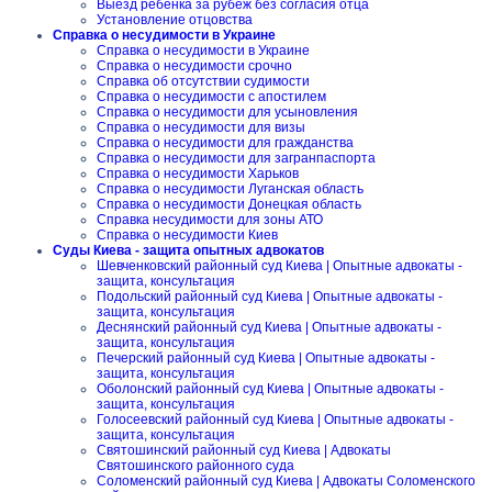
Выезд ребенка за рубеж без согласия отца
Установление отцовства
Справка о несудимости в Украине
Справка о несудимости в Украине
Справка о несудимости срочно
Справка об отсутствии судимости
Справка о несудимости с апостилем
Справка о несудимости для усыновления
Справка о несудимости для визы
Справка о несудимости для гражданства
Справка о несудимости для загранпаспорта
Справка о несудимости Харьков
Справка о несудимости Луганская область
Справка о несудимости Донецкая область
Справка несудимости для зоны АТО
Справка о несудимости Киев
Суды Киева - защита опытных адвокатов
Шевченковский районный суд Киева | Опытные адвокаты -
защита, консультация
Подольский районный суд Киева | Опытные адвокаты -
защита, консультация
Деснянский районный суд Киева | Опытные адвокаты -
защита, консультация
Печерский районный суд Киева | Опытные адвокаты -
защита, консультация
Оболонский районный суд Киева | Опытные адвокаты -
защита, консультация
Голосеевский районный суд Киева | Опытные адвокаты -
защита, консультация
Святошинский районный суд Киева | Адвокаты
Святошинского районного суда
Соломенский районный суд Киева | Адвокаты Соломенского