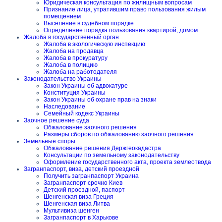
Юридическая консультация по жилищным вопросам
Признание лица, утратившим право пользования жилым
помещением
Выселение в судебном порядке
Определение порядка пользования квартирой, домом
Жалоба в государственный орган
Жалоба в экологическую инспекцию
Жалоба на продавца
Жалоба в прокуратуру
Жалоба в полицию
Жалоба на работодателя
Законодательство Украины
Закон Украины об адвокатуре
Конституция Украины
Закон Украины об охране прав на знаки
Наследование
Семейный кодекс Украины
Заочное решение суда
Обжалование заочного решения
Размеры сборов по обжалованию заочного решения
Земельные споры
Обжалование решения Держгеокадастра
Консультации по земельному законодательству
Оформление государственного акта, проекта землеотвода
Загранпаспорт, виза, детский проездной
Получить загранпаспорт Украина
Загранпаспорт срочно Киев
Детский проездной, паспорт
Шенгенская виза Греция
Шенгенская виза Литва
Мультивиза шенген
Загранпаспорт в Харькове