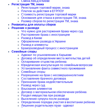
Смена КВЕД в Киеве
Регистрация ТМ, знака
Регистрация торговой марки, знака
Платеж за действия в ЕГРПОУ
Стоимость регистрации торговой марки
Основания для отказа в регистрации ТМ, знака
Размер сборов по регистрации ТМ, знака
Реквизиты для оплаты сборов
Решение о разводе
Что нужно для расторжения брака через суд
Расторжение брака с иностранцем
Развод в Киеве
Оформление развода в Украине
Развод и алименты
Бракоразводный процесс с иностранцем
Семейные споры
Адвокат по усыновлению в Харькове
Договор об определении места жительства детей
Оспаривание отцовства ребенка
Юридическая консультация по семейным вопросам
Установление факта совместного проживания
Семейные споры
Разрешение на брак с несовершеннолетним
Составление брачного договора
Признание брака недействительным
Развод через суд
Взыскание алиментов
Договор о материальном обеспечении ребёнка
Раздел имущества при разводе
Выселение супруга после развода
Определение порядка участия в воспитании ребенка
Лишение родительских прав - адвокат