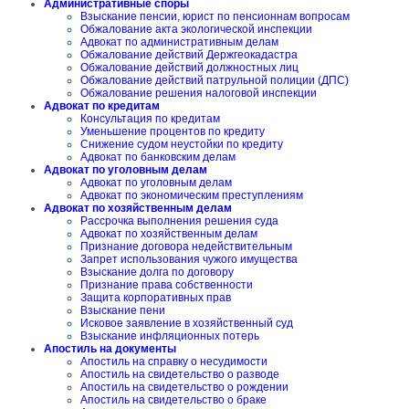
Административные споры
Взыскание пенсии, юрист по пенсионнам вопросам
Обжалование акта экологической инспекции
Адвокат по административным делам
Обжалование действий Держгеокадастра
Обжалование действий должностных лиц
Обжалование действий патрульной полиции (ДПС)
Обжалование решения налоговой инспекции
Адвокат по кредитам
Консультация по кредитам
Уменьшение процентов по кредиту
Снижение судом неустойки по кредиту
Адвокат по банковским делам
Адвокат по уголовным делам
Адвокат по уголовным делам
Адвокат по экономическим преступлениям
Адвокат по хозяйственным делам
Рассрочка выполнения решения суда
Адвокат по хозяйственным делам
Признание договора недействительным
Запрет использования чужого имущества
Взыскание долга по договору
Признание права собственности
Защита корпоративных прав
Взыскание пени
Исковое заявление в хозяйственный суд
Взыскание инфляционных потерь
Апостиль на документы
Апостиль на справку о несудимости
Апостиль на свидетельство о разводе
Апостиль на свидетельство о рождении
Апостиль на свидетельство о браке