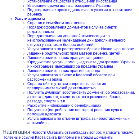
Установление отцовства в отношении иностранца
Взыскание суммы долга с гражданина Украины
Подтверждение права единоличного участия в воспитании
ребенка
Услуги адвоката
Справка о семейном положении
Порядок оформления документов в случае смерти
родственников
Порядок взыскания денежной компенсации за
неиспользованные календарные дни дополнительного
отпуска участникам боевых действий
Услуги адвоката по расторжению брака в Ивано-Франковске
Лишение родительских прав матери ребенка (детей)
Лишение родительских прав дистанционно
Юридические услуги, помощь адвоката для граждан Украины
и иностранцев, выехавших за пределы Украины
Лишение родительских прав иностранца
Услуги адвокатов в Киеве и Киевской области при
расторжении брака
Справка об отсутствии запретов на занятие
предпринимательской деятельностью
Получить дубликат, восстановить документ: об образовании,
аттестат, диплом, свидетельство о рождении, браке,
разводе, смерти и т.п
Раскрытие информации о бенефициарах
Получение (истребование повторно) решения суда с
помощью адвоката
Услуга адвоката по отмене штрафа за нерастаможенный
автомобиль
Навигация
Новости
Оставить отзыв/Задать вопрос
Написать письмо
Полезные ссылки
Карта сайта
Дипломы и награды
Документы