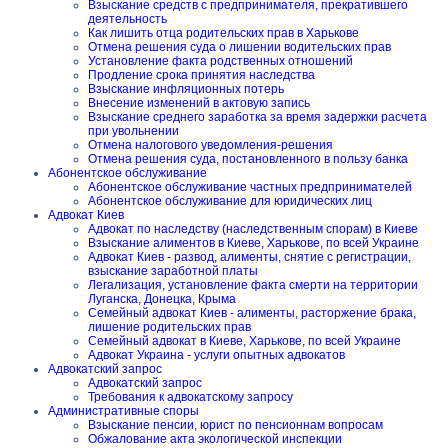
Взыскание средств с предпринимателя, прекратившего
деятельность
Как лишить отца родительских прав в Харькове
Отмена решения суда о лишении водительских прав
Установление факта родственных отношений
Продление срока принятия наследства
Взыскание инфляционных потерь
Внесение изменений в актовую запись
Взыскание среднего заработка за время задержки расчета
при увольнении
Отмена налогового уведомления-решения
Отмена решения суда, постановленного в пользу банка
Абонентское обслуживание
Абонентское обслуживание частных предпринимателей
Абонентское обслуживание для юридических лиц
Адвокат Киев
Адвокат по наследству (наследственным спорам) в Киеве
Взыскание алиментов в Киеве, Харькове, по всей Украине
Адвокат Киев - развод, алименты, снятие с регистрации,
взыскание заработной платы
Легализация, установление факта смерти на территории
Луганска, Донецка, Крыма
Семейный адвокат Киев - алименты, расторжение брака,
лишение родительских прав
Семейный адвокат в Киеве, Харькове, по всей Украине
Адвокат Украина - услуги опытных адвокатов
Адвокатский запрос
Адвокатский запрос
Требования к адвокатскому запросу
Административные споры
Взыскание пенсии, юрист по пенсионнам вопросам
Обжалование акта экологической инспекции