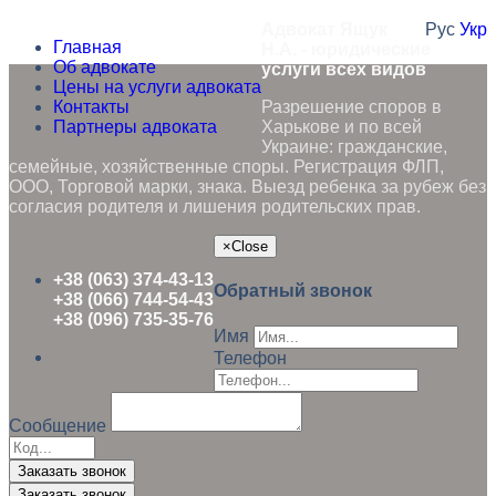
Адвокат Ящук
Рус
Укр
Главная
Н.А. - юридические
Об адвокате
услуги всех видов
Цены на услуги адвоката
Контакты
Разрешение споров в
Партнеры адвоката
Харькове и по всей
Украине: гражданские,
семейные, хозяйственные споры. Регистрация ФЛП,
ООО, Торговой марки, знака. Выезд ребенка за рубеж без
согласия родителя и лишения родительских прав.
×
Close
+38 (063) 374-43-13
Обратный звонок
+38 (066) 744-54-43
+38 (096) 735-35-76
Имя
Телефон
Сообщение
Заказать звонок