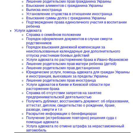
Лишение родительских прав гражданина Украины
Взыскание алиментов с гражданина Украины
Выписка иностранца
Установление отцовства в отношении иностранца
Взыскание суммы долга с гражданина Украины
Подтверждение права единоличного участия в воспитании
ребенка
Услуги адвоката
Справка о семейном положении
Порядок оформления документов в случае смерти
родственников
Порядок взыскания денежной компенсации за
неиспользованные календарные дни дополнительного
отпуска участникам боевых действий
Услуги адвоката по расторжению брака в Ивано-Франковске
Лишение родительских прав матери ребенка (детей)
Лишение родительских прав дистанционно
Юридические услуги, помощь адвоката для граждан Украины
и иностранцев, выехавших за пределы Украины
Лишение родительских прав иностранца
Услуги адвокатов в Киеве и Киевской области при
расторжении брака
Справка об отсутствии запретов на занятие
предпринимательской деятельностью
Получить дубликат, восстановить документ: об образовании,
аттестат, диплом, свидетельство о рождении, браке,
разводе, смерти и т.п
Раскрытие информации о бенефициарах
Получение (истребование повторно) решения суда с
помощью адвоката
Услуга адвоката по отмене штрафа за нерастаможенный
автомобиль