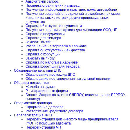
Адвокатский запрос
Проверка ограничений на выезд
Получение информации о квартире, доме, автомобиле
Получение решений, определений и судебных приказов,
исполнительных листов и других процессуальных
документов
Справка об отсутствии судимости
Получение справки из архива для ликвидации ООО, ЧП
Справка о несудимости
Справка для тендера
Заказать вытяг
Разрешение на торговлю в Харькове
Справка об отсутствии банкротства
Справка о коррупции
Заказать выписку
Справка по налогам в Харькове
Справка коррупции для тендера
Обжалование действий ДПС
Обжалование протокола ДПС
Обжалование постановления патрульной полиции
Образцы документов
Жалоба на судью
Регистрационные формы
Бланки, Запрос на витяг з ЄДРПОУ, (извлечение из ЕГРПОУ,
выписку)
Оформление договора
Оформление договора
Расторжение кредитного договора
Перерегистрация ФЛП
Перерегистрация физического лица- предпринимателя
(ФОП) с помощью адвоката
Перерегистрация ЧП