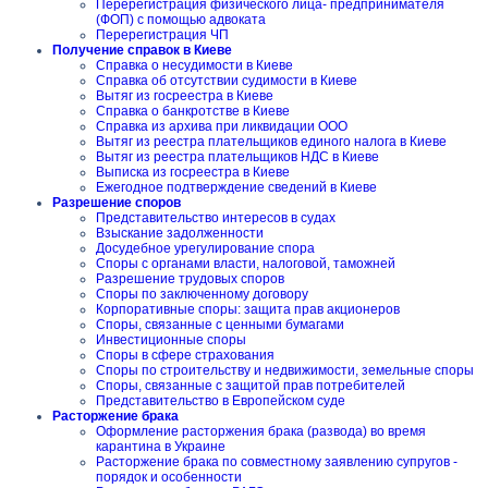
Перерегистрация физического лица- предпринимателя
(ФОП) с помощью адвоката
Перерегистрация ЧП
Получение справок в Киеве
Справка о несудимости в Киеве
Справка об отсутствии судимости в Киеве
Вытяг из госреестра в Киеве
Справка о банкротстве в Киеве
Справка из архива при ликвидации ООО
Вытяг из реестра плательщиков единого налога в Киеве
Вытяг из реестра плательщиков НДС в Киеве
Выписка из госреестра в Киеве
Ежегодное подтверждение сведений в Киеве
Разрешение споров
Представительство интересов в судах
Взыскание задолженности
Досудебное урегулирование спора
Споры с органами власти, налоговой, таможней
Разрешение трудовых споров
Споры по заключенному договору
Корпоративные споры: защита прав акционеров
Споры, связанные с ценными бумагами
Инвестиционные споры
Споры в сфере страхования
Споры по строительству и недвижимости, земельные споры
Споры, связанные с защитой прав потребителей
Представительство в Европейском суде
Расторжение брака
Оформление расторжения брака (развода) во время
карантина в Украине
Расторжение брака по совместному заявлению супругов -
порядок и особенности