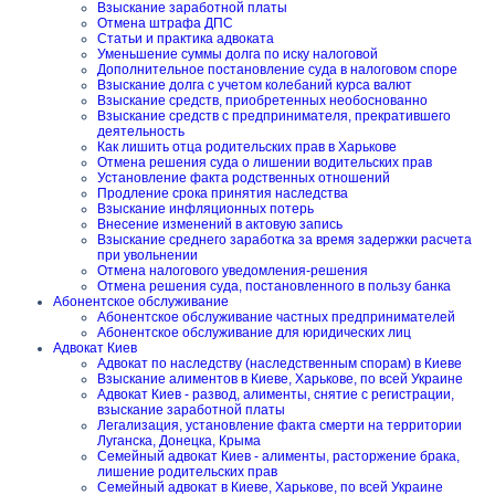
Взыскание заработной платы
Отмена штрафа ДПС
Статьи и практика адвоката
Уменьшение суммы долга по иску налоговой
Дополнительное постановление суда в налоговом споре
Взыскание долга с учетом колебаний курса валют
Взыскание средств, приобретенных необоснованно
Взыскание средств с предпринимателя, прекратившего
деятельность
Как лишить отца родительских прав в Харькове
Отмена решения суда о лишении водительских прав
Установление факта родственных отношений
Продление срока принятия наследства
Взыскание инфляционных потерь
Внесение изменений в актовую запись
Взыскание среднего заработка за время задержки расчета
при увольнении
Отмена налогового уведомления-решения
Отмена решения суда, постановленного в пользу банка
Абонентское обслуживание
Абонентское обслуживание частных предпринимателей
Абонентское обслуживание для юридических лиц
Адвокат Киев
Адвокат по наследству (наследственным спорам) в Киеве
Взыскание алиментов в Киеве, Харькове, по всей Украине
Адвокат Киев - развод, алименты, снятие с регистрации,
взыскание заработной платы
Легализация, установление факта смерти на территории
Луганска, Донецка, Крыма
Семейный адвокат Киев - алименты, расторжение брака,
лишение родительских прав
Семейный адвокат в Киеве, Харькове, по всей Украине