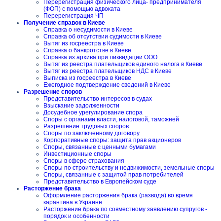
Перерегистрация физического лица- предпринимателя
(ФОП) с помощью адвоката
Перерегистрация ЧП
Получение справок в Киеве
Справка о несудимости в Киеве
Справка об отсутствии судимости в Киеве
Вытяг из госреестра в Киеве
Справка о банкротстве в Киеве
Справка из архива при ликвидации ООО
Вытяг из реестра плательщиков единого налога в Киеве
Вытяг из реестра плательщиков НДС в Киеве
Выписка из госреестра в Киеве
Ежегодное подтверждение сведений в Киеве
Разрешение споров
Представительство интересов в судах
Взыскание задолженности
Досудебное урегулирование спора
Споры с органами власти, налоговой, таможней
Разрешение трудовых споров
Споры по заключенному договору
Корпоративные споры: защита прав акционеров
Споры, связанные с ценными бумагами
Инвестиционные споры
Споры в сфере страхования
Споры по строительству и недвижимости, земельные споры
Споры, связанные с защитой прав потребителей
Представительство в Европейском суде
Расторжение брака
Оформление расторжения брака (развода) во время
карантина в Украине
Расторжение брака по совместному заявлению супругов -
порядок и особенности