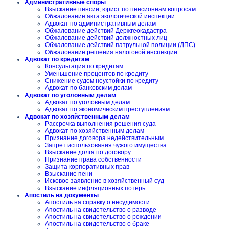
Административные споры
Взыскание пенсии, юрист по пенсионнам вопросам
Обжалование акта экологической инспекции
Адвокат по административным делам
Обжалование действий Держгеокадастра
Обжалование действий должностных лиц
Обжалование действий патрульной полиции (ДПС)
Обжалование решения налоговой инспекции
Адвокат по кредитам
Консультация по кредитам
Уменьшение процентов по кредиту
Снижение судом неустойки по кредиту
Адвокат по банковским делам
Адвокат по уголовным делам
Адвокат по уголовным делам
Адвокат по экономическим преступлениям
Адвокат по хозяйственным делам
Рассрочка выполнения решения суда
Адвокат по хозяйственным делам
Признание договора недействительным
Запрет использования чужого имущества
Взыскание долга по договору
Признание права собственности
Защита корпоративных прав
Взыскание пени
Исковое заявление в хозяйственный суд
Взыскание инфляционных потерь
Апостиль на документы
Апостиль на справку о несудимости
Апостиль на свидетельство о разводе
Апостиль на свидетельство о рождении
Апостиль на свидетельство о браке