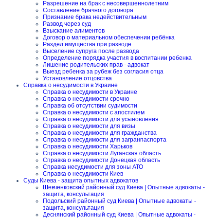
Разрешение на брак с несовершеннолетним
Составление брачного договора
Признание брака недействительным
Развод через суд
Взыскание алиментов
Договор о материальном обеспечении ребёнка
Раздел имущества при разводе
Выселение супруга после развода
Определение порядка участия в воспитании ребенка
Лишение родительских прав - адвокат
Выезд ребенка за рубеж без согласия отца
Установление отцовства
Справка о несудимости в Украине
Справка о несудимости в Украине
Справка о несудимости срочно
Справка об отсутствии судимости
Справка о несудимости с апостилем
Справка о несудимости для усыновления
Справка о несудимости для визы
Справка о несудимости для гражданства
Справка о несудимости для загранпаспорта
Справка о несудимости Харьков
Справка о несудимости Луганская область
Справка о несудимости Донецкая область
Справка несудимости для зоны АТО
Справка о несудимости Киев
Суды Киева - защита опытных адвокатов
Шевченковский районный суд Киева | Опытные адвокаты -
защита, консультация
Подольский районный суд Киева | Опытные адвокаты -
защита, консультация
Деснянский районный суд Киева | Опытные адвокаты -