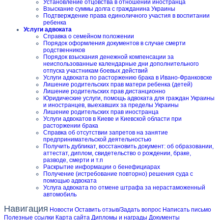
Установление отцовства в отношении иностранца
Взыскание суммы долга с гражданина Украины
Подтверждение права единоличного участия в воспитании
ребенка
Услуги адвоката
Справка о семейном положении
Порядок оформления документов в случае смерти
родственников
Порядок взыскания денежной компенсации за
неиспользованные календарные дни дополнительного
отпуска участникам боевых действий
Услуги адвоката по расторжению брака в Ивано-Франковске
Лишение родительских прав матери ребенка (детей)
Лишение родительских прав дистанционно
Юридические услуги, помощь адвоката для граждан Украины
и иностранцев, выехавших за пределы Украины
Лишение родительских прав иностранца
Услуги адвокатов в Киеве и Киевской области при
расторжении брака
Справка об отсутствии запретов на занятие
предпринимательской деятельностью
Получить дубликат, восстановить документ: об образовании,
аттестат, диплом, свидетельство о рождении, браке,
разводе, смерти и т.п
Раскрытие информации о бенефициарах
Получение (истребование повторно) решения суда с
помощью адвоката
Услуга адвоката по отмене штрафа за нерастаможенный
автомобиль
Навигация
Новости
Оставить отзыв/Задать вопрос
Написать письмо
Полезные ссылки
Карта сайта
Дипломы и награды
Документы