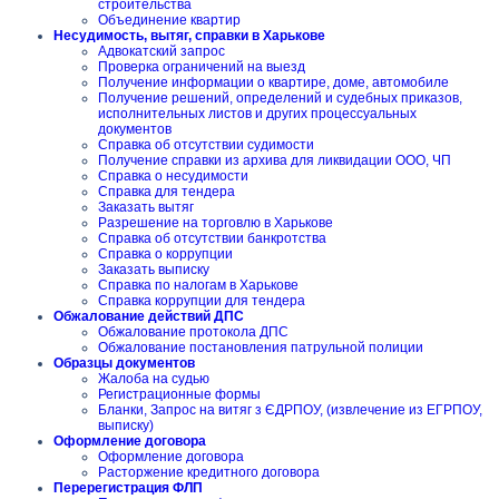
строительства
Объединение квартир
Несудимость, вытяг, справки в Харькове
Адвокатский запрос
Проверка ограничений на выезд
Получение информации о квартире, доме, автомобиле
Получение решений, определений и судебных приказов,
исполнительных листов и других процессуальных
документов
Справка об отсутствии судимости
Получение справки из архива для ликвидации ООО, ЧП
Справка о несудимости
Справка для тендера
Заказать вытяг
Разрешение на торговлю в Харькове
Справка об отсутствии банкротства
Справка о коррупции
Заказать выписку
Справка по налогам в Харькове
Справка коррупции для тендера
Обжалование действий ДПС
Обжалование протокола ДПС
Обжалование постановления патрульной полиции
Образцы документов
Жалоба на судью
Регистрационные формы
Бланки, Запрос на витяг з ЄДРПОУ, (извлечение из ЕГРПОУ,
выписку)
Оформление договора
Оформление договора
Расторжение кредитного договора
Перерегистрация ФЛП