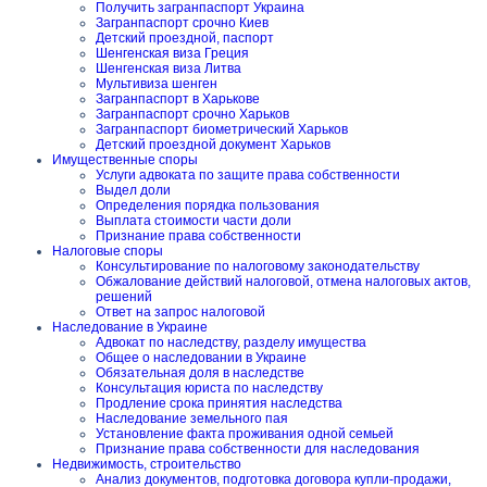
Получить загранпаспорт Украина
Загранпаспорт срочно Киев
Детский проездной, паспорт
Шенгенская виза Греция
Шенгенская виза Литва
Мультивиза шенген
Загранпаспорт в Харькове
Загранпаспорт срочно Харьков
Загранпаспорт биометрический Харьков
Детский проездной документ Харьков
Имущественные споры
Услуги адвоката по защите права собственности
Выдел доли
Определения порядка пользования
Выплата стоимости части доли
Признание права собственности
Налоговые споры
Консультирование по налоговому законодательству
Обжалование действий налоговой, отмена налоговых актов,
решений
Ответ на запрос налоговой
Наследование в Украине
Адвокат по наследству, разделу имущества
Общее о наследовании в Украине
Обязательная доля в наследстве
Консультация юриста по наследству
Продление срока принятия наследства
Наследование земельного пая
Установление факта проживания одной семьей
Признание права собственности для наследования
Недвижимость, строительство
Анализ документов, подготовка договора купли-продажи,