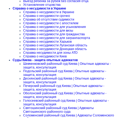
Выезд ребенка за рубеж без согласия отца
Установление отцовства
Справка о несудимости в Украине
Справка о несудимости в Украине
Справка о несудимости срочно
Справка об отсутствии судимости
Справка о несудимости с апостилем
Справка о несудимости для усыновления
Справка о несудимости для визы
Справка о несудимости для гражданства
Справка о несудимости для загранпаспорта
Справка о несудимости Харьков
Справка о несудимости Луганская область
Справка о несудимости Донецкая область
Справка несудимости для зоны АТО
Справка о несудимости Киев
Суды Киева - защита опытных адвокатов
Шевченковский районный суд Киева | Опытные адвокаты -
защита, консультация
Подольский районный суд Киева | Опытные адвокаты -
защита, консультация
Деснянский районный суд Киева | Опытные адвокаты -
защита, консультация
Печерский районный суд Киева | Опытные адвокаты -
защита, консультация
Оболонский районный суд Киева | Опытные адвокаты -
защита, консультация
Голосеевский районный суд Киева | Опытные адвокаты -
защита, консультация
Святошинский районный суд Киева | Адвокаты
Святошинского районного суда
Соломенский районный суд Киева | Адвокаты Соломенского