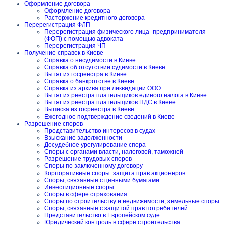
Оформление договора
Оформление договора
Расторжение кредитного договора
Перерегистрация ФЛП
Перерегистрация физического лица- предпринимателя
(ФОП) с помощью адвоката
Перерегистрация ЧП
Получение справок в Киеве
Справка о несудимости в Киеве
Справка об отсутствии судимости в Киеве
Вытяг из госреестра в Киеве
Справка о банкротстве в Киеве
Справка из архива при ликвидации ООО
Вытяг из реестра плательщиков единого налога в Киеве
Вытяг из реестра плательщиков НДС в Киеве
Выписка из госреестра в Киеве
Ежегодное подтверждение сведений в Киеве
Разрешение споров
Представительство интересов в судах
Взыскание задолженности
Досудебное урегулирование спора
Споры с органами власти, налоговой, таможней
Разрешение трудовых споров
Споры по заключенному договору
Корпоративные споры: защита прав акционеров
Споры, связанные с ценными бумагами
Инвестиционные споры
Споры в сфере страхования
Споры по строительству и недвижимости, земельные споры
Споры, связанные с защитой прав потребителей
Представительство в Европейском суде
Юридический контроль в сфере строительства