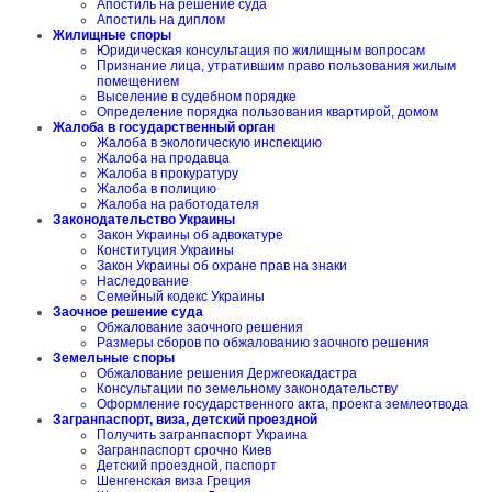
Апостиль на решение суда
Апостиль на диплом
Жилищные споры
Юридическая консультация по жилищным вопросам
Признание лица, утратившим право пользования жилым
помещением
Выселение в судебном порядке
Определение порядка пользования квартирой, домом
Жалоба в государственный орган
Жалоба в экологическую инспекцию
Жалоба на продавца
Жалоба в прокуратуру
Жалоба в полицию
Жалоба на работодателя
Законодательство Украины
Закон Украины об адвокатуре
Конституция Украины
Закон Украины об охране прав на знаки
Наследование
Семейный кодекс Украины
Заочное решение суда
Обжалование заочного решения
Размеры сборов по обжалованию заочного решения
Земельные споры
Обжалование решения Держгеокадастра
Консультации по земельному законодательству
Оформление государственного акта, проекта землеотвода
Загранпаспорт, виза, детский проездной
Получить загранпаспорт Украина
Загранпаспорт срочно Киев
Детский проездной, паспорт
Шенгенская виза Греция