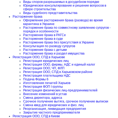
Виды споров разрешаемых в досудебном порядке
Юридическое консультирование и решение вопросов в
сфере строительства
Виды судебного представительства
Расторжение брака
Оформление расторжения брака (развода) во время
карантина в Украине
Расторжение брака по совместному заявлению супругов -
порядок и особенности
Расторжение брака в РАГСе
Расторжение брака в суде
Расторжение брака без присутствия в Украине
Консультация по разводу супругов
Расторжение брака с детьми
Расторжение брака и раздел имущества
Регистрация ООО, СПД в Харькове
Регистрация юридических лиц
Регистрация ООО, фирмы, НДС и единый налог
Регистрация ООО, ЧП, ФЛП
Регистрация ООО, СПД в Харьковском районе
Регистрация плательщика НДС
Подача Формы 6
Изготовление печатей Харьков
Регистрация ФОП I группы
Регистрация физических лиц-предпринимателей
Внесение изменений в устав
Смена директора, адреса
Срочное получение вытяга, срочное получение выписки
Смена квед для юридических и физ. лиц
Реорганизация, ликвидация предприятия
Закрытие частного предпринимателя
Регистрация ООО, СПД в Киеве