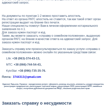
адвокатский запрос.
На документы по пунктам 1-2 можно проставить апостиль.
На ответ из органа РАГС апостиль не ставится, так как такой ответ орган
регистрации выдает на бланке без печати.
Наши специалисты помогут Вам в личном оформлении нотариального
заявления по п.1.
Для заказа нужен паспорт и код.
Также, вы можете заказать «справку о семейном положении», выданную
органом РАГС на бланке в качестве ответа на адвокатский запрос. Для
заказа нужен паспорт и код.
Заказать справку или проконсультироваться по заказу услуги «справка о
семейном положении» можно онлайн по указанным средствам связи:
Life:
+38 (063)-374-43-13
,
МТС:
+38 (066)-744-54-43
,
KyivStar:
+38 (096)-735-35-76
.
Почта:
3744313@gmail.com
Адвокат Харьков, Украина - юридические услуги: оформить развод, взыскать алименты, раздел имущества,
регистрация предприятия, регистрация торговой марки, ренистрация ООО, регистрация ФЛП, семейные
споры, получение дубликатов документов РАЦС, лишение родительских прав
Заказать справку о несудимости