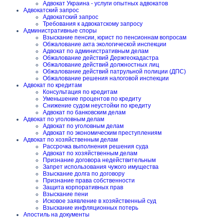
Адвокат Украина - услуги опытных адвокатов
Адвокатский запрос
Адвокатский запрос
Требования к адвокатскому запросу
Административные споры
Взыскание пенсии, юрист по пенсионнам вопросам
Обжалование акта экологической инспекции
Адвокат по административным делам
Обжалование действий Держгеокадастра
Обжалование действий должностных лиц
Обжалование действий патрульной полиции (ДПС)
Обжалование решения налоговой инспекции
Адвокат по кредитам
Консультация по кредитам
Уменьшение процентов по кредиту
Снижение судом неустойки по кредиту
Адвокат по банковским делам
Адвокат по уголовным делам
Адвокат по уголовным делам
Адвокат по экономическим преступлениям
Адвокат по хозяйственным делам
Рассрочка выполнения решения суда
Адвокат по хозяйственным делам
Признание договора недействительным
Запрет использования чужого имущества
Взыскание долга по договору
Признание права собственности
Защита корпоративных прав
Взыскание пени
Исковое заявление в хозяйственный суд
Взыскание инфляционных потерь
Апостиль на документы