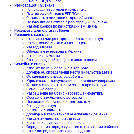
Смена КВЕД в Киеве
Регистрация ТМ, знака
Регистрация торговой марки, знака
Платеж за действия в ЕГРПОУ
Стоимость регистрации торговой марки
Основания для отказа в регистрации ТМ, знака
Размер сборов по регистрации ТМ, знака
Реквизиты для оплаты сборов
Решение о разводе
Что нужно для расторжения брака через суд
Расторжение брака с иностранцем
Развод в Киеве
Оформление развода в Украине
Развод и алименты
Бракоразводный процесс с иностранцем
Семейные споры
Адвокат по усыновлению в Харькове
Договор об определении места жительства детей
Оспаривание отцовства ребенка
Юридическая консультация по семейным вопросам
Установление факта совместного проживания
Семейные споры
Разрешение на брак с несовершеннолетним
Составление брачного договора
Признание брака недействительным
Развод через суд
Взыскание алиментов
Договор о материальном обеспечении ребёнка
Раздел имущества при разводе
Выселение супруга после развода
Определение порядка участия в воспитании ребенка
Лишение родительских прав - адвокат