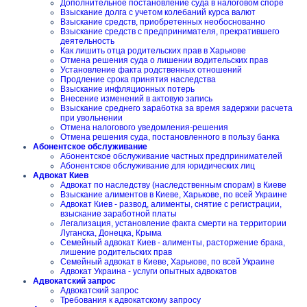
Дополнительное постановление суда в налоговом споре
Взыскание долга с учетом колебаний курса валют
Взыскание средств, приобретенных необоснованно
Взыскание средств с предпринимателя, прекратившего
деятельность
Как лишить отца родительских прав в Харькове
Отмена решения суда о лишении водительских прав
Установление факта родственных отношений
Продление срока принятия наследства
Взыскание инфляционных потерь
Внесение изменений в актовую запись
Взыскание среднего заработка за время задержки расчета
при увольнении
Отмена налогового уведомления-решения
Отмена решения суда, постановленного в пользу банка
Абонентское обслуживание
Абонентское обслуживание частных предпринимателей
Абонентское обслуживание для юридических лиц
Адвокат Киев
Адвокат по наследству (наследственным спорам) в Киеве
Взыскание алиментов в Киеве, Харькове, по всей Украине
Адвокат Киев - развод, алименты, снятие с регистрации,
взыскание заработной платы
Легализация, установление факта смерти на территории
Луганска, Донецка, Крыма
Семейный адвокат Киев - алименты, расторжение брака,
лишение родительских прав
Семейный адвокат в Киеве, Харькове, по всей Украине
Адвокат Украина - услуги опытных адвокатов
Адвокатский запрос
Адвокатский запрос
Требования к адвокатскому запросу