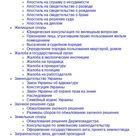
Апостиль на справку о несудимости
Апостиль на свидетельство о разводе
Апостиль на свидетельство о рождении
Апостиль на свидетельство о браке
Апостиль на решение суда
Апостиль на диплом
Жилищные споры
Юридическая консультация по жилищным вопросам
Признание лица, утратившим право пользования жилым
помещением
Выселение в судебном порядке
Определение порядка пользования квартирой, домом
Жалоба в государственный орган
Жалоба в экологическую инспекцию
Жалоба на продавца
Жалоба в прокуратуру
Жалоба в полицию
Жалоба на работодателя
Законодательство Украины
Закон Украины об адвокатуре
Конституция Украины
Закон Украины об охране прав на знаки
Наследование
Семейный кодекс Украины
Заочное решение суда
Обжалование заочного решения
Размеры сборов по обжалованию заочного решения
Земельные споры
Обжалование решения Держгеокадастра
Консультации по земельному законодательству
Оформление государственного акта, проекта землеотвода
Загранпаспорт, виза, детский проездной