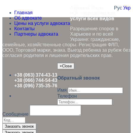
Адвокат Ящук
Рус
Укр
Главная
Н.А. - юридические
Об адвокате
услуги всех видов
Цены на услуги адвоката
Контакты
Разрешение споров в
Партнеры адвоката
Харькове и по всей
Украине: гражданские,
семейные, хозяйственные споры. Регистрация ФЛП,
ООО, Торговой марки, знака. Выезд ребенка за рубеж без
согласия родителя и лишения родительских прав.
×
Close
+38 (063) 374-43-13
Обратный звонок
+38 (066) 744-54-43
+38 (096) 735-35-76
Имя
Телефон
Сообщение
Заказать звонок