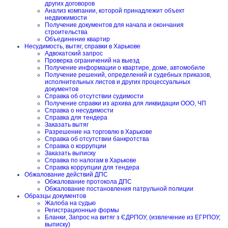
других договоров
Анализ компании, которой принадлежит объект
недвижимости
Получение документов для начала и окончания
строительства
Объединение квартир
Несудимость, вытяг, справки в Харькове
Адвокатский запрос
Проверка ограничений на выезд
Получение информации о квартире, доме, автомобиле
Получение решений, определений и судебных приказов,
исполнительных листов и других процессуальных
документов
Справка об отсутствии судимости
Получение справки из архива для ликвидации ООО, ЧП
Справка о несудимости
Справка для тендера
Заказать вытяг
Разрешение на торговлю в Харькове
Справка об отсутствии банкротства
Справка о коррупции
Заказать выписку
Справка по налогам в Харькове
Справка коррупции для тендера
Обжалование действий ДПС
Обжалование протокола ДПС
Обжалование постановления патрульной полиции
Образцы документов
Жалоба на судью
Регистрационные формы
Бланки, Запрос на витяг з ЄДРПОУ, (извлечение из ЕГРПОУ,
выписку)