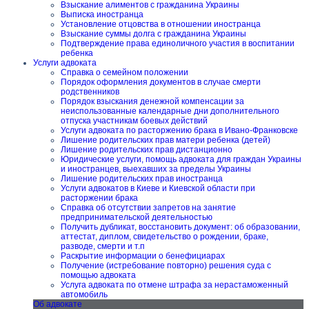
Взыскание алиментов с гражданина Украины
Выписка иностранца
Установление отцовства в отношении иностранца
Взыскание суммы долга с гражданина Украины
Подтверждение права единоличного участия в воспитании
ребенка
Услуги адвоката
Справка о семейном положении
Порядок оформления документов в случае смерти
родственников
Порядок взыскания денежной компенсации за
неиспользованные календарные дни дополнительного
отпуска участникам боевых действий
Услуги адвоката по расторжению брака в Ивано-Франковске
Лишение родительских прав матери ребенка (детей)
Лишение родительских прав дистанционно
Юридические услуги, помощь адвоката для граждан Украины
и иностранцев, выехавших за пределы Украины
Лишение родительских прав иностранца
Услуги адвокатов в Киеве и Киевской области при
расторжении брака
Справка об отсутствии запретов на занятие
предпринимательской деятельностью
Получить дубликат, восстановить документ: об образовании,
аттестат, диплом, свидетельство о рождении, браке,
разводе, смерти и т.п
Раскрытие информации о бенефициарах
Получение (истребование повторно) решения суда с
помощью адвоката
Услуга адвоката по отмене штрафа за нерастаможенный
автомобиль
Об адвокате