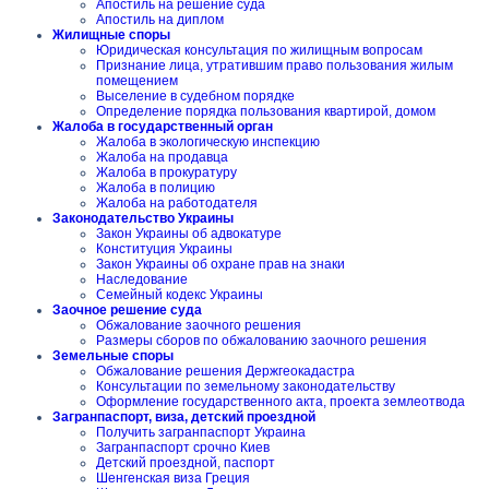
Апостиль на решение суда
Апостиль на диплом
Жилищные споры
Юридическая консультация по жилищным вопросам
Признание лица, утратившим право пользования жилым
помещением
Выселение в судебном порядке
Определение порядка пользования квартирой, домом
Жалоба в государственный орган
Жалоба в экологическую инспекцию
Жалоба на продавца
Жалоба в прокуратуру
Жалоба в полицию
Жалоба на работодателя
Законодательство Украины
Закон Украины об адвокатуре
Конституция Украины
Закон Украины об охране прав на знаки
Наследование
Семейный кодекс Украины
Заочное решение суда
Обжалование заочного решения
Размеры сборов по обжалованию заочного решения
Земельные споры
Обжалование решения Держгеокадастра
Консультации по земельному законодательству
Оформление государственного акта, проекта землеотвода
Загранпаспорт, виза, детский проездной
Получить загранпаспорт Украина
Загранпаспорт срочно Киев
Детский проездной, паспорт
Шенгенская виза Греция