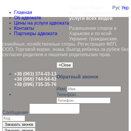
Адвокат Ящук
Рус
Укр
Главная
Н.А. - юридические
Об адвокате
услуги всех видов
Цены на услуги адвоката
Контакты
Разрешение споров в
Партнеры адвоката
Харькове и по всей
Украине: гражданские,
семейные, хозяйственные споры. Регистрация ФЛП,
ООО, Торговой марки, знака. Выезд ребенка за рубеж без
согласия родителя и лишения родительских прав.
×
Close
+38 (063) 374-43-13
Обратный звонок
+38 (066) 744-54-43
+38 (096) 735-35-76
Имя
Телефон
Сообщение
Заказать звонок