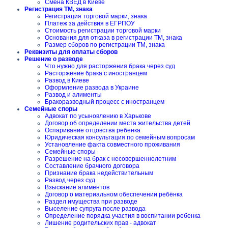
Смена КВЕД в Киеве
Регистрация ТМ, знака
Регистрация торговой марки, знака
Платеж за действия в ЕГРПОУ
Стоимость регистрации торговой марки
Основания для отказа в регистрации ТМ, знака
Размер сборов по регистрации ТМ, знака
Реквизиты для оплаты сборов
Решение о разводе
Что нужно для расторжения брака через суд
Расторжение брака с иностранцем
Развод в Киеве
Оформление развода в Украине
Развод и алименты
Бракоразводный процесс с иностранцем
Семейные споры
Адвокат по усыновлению в Харькове
Договор об определении места жительства детей
Оспаривание отцовства ребенка
Юридическая консультация по семейным вопросам
Установление факта совместного проживания
Семейные споры
Разрешение на брак с несовершеннолетним
Составление брачного договора
Признание брака недействительным
Развод через суд
Взыскание алиментов
Договор о материальном обеспечении ребёнка
Раздел имущества при разводе
Выселение супруга после развода
Определение порядка участия в воспитании ребенка
Лишение родительских прав - адвокат