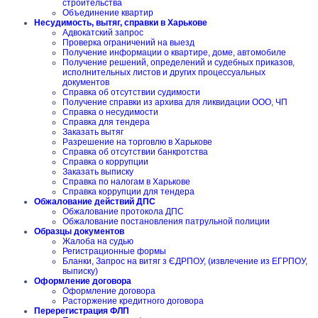
строительства
Объединение квартир
Несудимость, вытяг, справки в Харькове
Адвокатский запрос
Проверка ограничений на выезд
Получение информации о квартире, доме, автомобиле
Получение решений, определений и судебных приказов,
исполнительных листов и других процессуальных
документов
Справка об отсутствии судимости
Получение справки из архива для ликвидации ООО, ЧП
Справка о несудимости
Справка для тендера
Заказать вытяг
Разрешение на торговлю в Харькове
Справка об отсутствии банкротства
Справка о коррупции
Заказать выписку
Справка по налогам в Харькове
Справка коррупции для тендера
Обжалование действий ДПС
Обжалование протокола ДПС
Обжалование постановления патрульной полиции
Образцы документов
Жалоба на судью
Регистрационные формы
Бланки, Запрос на витяг з ЄДРПОУ, (извлечение из ЕГРПОУ,
выписку)
Оформление договора
Оформление договора
Расторжение кредитного договора
Перерегистрация ФЛП