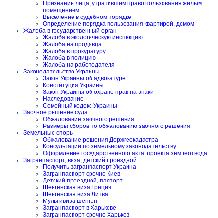
Признание лица, утратившим право пользования жилым
помещением
Выселение в судебном порядке
Определение порядка пользования квартирой, домом
Жалоба в государственный орган
Жалоба в экологическую инспекцию
Жалоба на продавца
Жалоба в прокуратуру
Жалоба в полицию
Жалоба на работодателя
Законодательство Украины
Закон Украины об адвокатуре
Конституция Украины
Закон Украины об охране прав на знаки
Наследование
Семейный кодекс Украины
Заочное решение суда
Обжалование заочного решения
Размеры сборов по обжалованию заочного решения
Земельные споры
Обжалование решения Держгеокадастра
Консультации по земельному законодательству
Оформление государственного акта, проекта землеотвода
Загранпаспорт, виза, детский проездной
Получить загранпаспорт Украина
Загранпаспорт срочно Киев
Детский проездной, паспорт
Шенгенская виза Греция
Шенгенская виза Литва
Мультивиза шенген
Загранпаспорт в Харькове
Загранпаспорт срочно Харьков