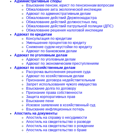
Административные споры
Взыскание пенсии, юрист по пенсионнам вопросам
Обжалование акта экологической инспекции
Адвокат по административным делам
Обжалование действий Держгеокадастра
Обжалование действий должностных лиц
Обжалование действий патрульной полиции (ДПС)
Обжалование решения налоговой инспекции
Адвокат по кредитам
Консультация по кредитам
Уменьшение процентов по кредиту
Снижение судом неустойки по кредиту
Адвокат по банковским делам
Адвокат по уголовным делам
Адвокат по уголовным делам
Адвокат по экономическим преступлениям
Адвокат по хозяйственным делам
Рассрочка выполнения решения суда
Адвокат по хозяйственным делам
Признание договора недействительным
Запрет использования чужого имущества
Взыскание долга по договору
Признание права собственности
Защита корпоративных прав
Взыскание пени
Исковое заявление в хозяйственный суд
Взыскание инфляционных потерь
Апостиль на документы
Апостиль на справку о несудимости
Апостиль на свидетельство о разводе
Апостиль на свидетельство о рождении
Апостиль на свидетельство о браке