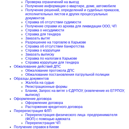
Проверка ограничений на выезд
Получение информации о квартире, доме, автомобиле
Получение решений, определений и судебных приказов,
исполнительных листов и других процессуальных
документов
Справка об отсутствии судимости
Получение справки из архива для ликвидации ООО, ЧП
Справка о несудимости
Справка для тендера
Заказать вытяг
Разрешение на торговлю в Харькове
Справка об отсутствии банкротства
Справка о коррупции
Заказать выписку
Справка по налогам в Харькове
Справка коррупции для тендера
Обжалование действий ДПС
Обжалование протокола ДПС
Обжалование постановления патрульной полиции
Образцы документов
Жалоба на судью
Регистрационные формы
Бланки, Запрос на витяг з ЄДРПОУ, (извлечение из ЕГРПОУ,
выписку)
Оформление договора
Оформление договора
Расторжение кредитного договора
Перерегистрация ФЛП
Перерегистрация физического лица- предпринимателя
(ФОП) с помощью адвоката
Перерегистрация ЧП
Получение справок в Киеве