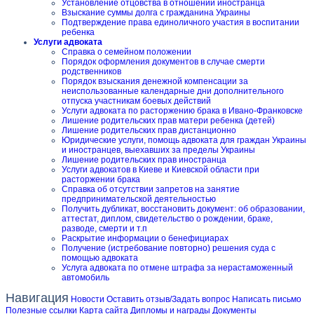
Установление отцовства в отношении иностранца
Взыскание суммы долга с гражданина Украины
Подтверждение права единоличного участия в воспитании
ребенка
Услуги адвоката
Справка о семейном положении
Порядок оформления документов в случае смерти
родственников
Порядок взыскания денежной компенсации за
неиспользованные календарные дни дополнительного
отпуска участникам боевых действий
Услуги адвоката по расторжению брака в Ивано-Франковске
Лишение родительских прав матери ребенка (детей)
Лишение родительских прав дистанционно
Юридические услуги, помощь адвоката для граждан Украины
и иностранцев, выехавших за пределы Украины
Лишение родительских прав иностранца
Услуги адвокатов в Киеве и Киевской области при
расторжении брака
Справка об отсутствии запретов на занятие
предпринимательской деятельностью
Получить дубликат, восстановить документ: об образовании,
аттестат, диплом, свидетельство о рождении, браке,
разводе, смерти и т.п
Раскрытие информации о бенефициарах
Получение (истребование повторно) решения суда с
помощью адвоката
Услуга адвоката по отмене штрафа за нерастаможенный
автомобиль
Навигация
Новости
Оставить отзыв/Задать вопрос
Написать письмо
Полезные ссылки
Карта сайта
Дипломы и награды
Документы