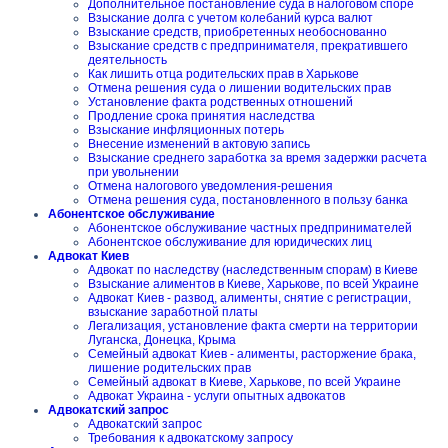
Дополнительное постановление суда в налоговом споре
Взыскание долга с учетом колебаний курса валют
Взыскание средств, приобретенных необоснованно
Взыскание средств с предпринимателя, прекратившего
деятельность
Как лишить отца родительских прав в Харькове
Отмена решения суда о лишении водительских прав
Установление факта родственных отношений
Продление срока принятия наследства
Взыскание инфляционных потерь
Внесение изменений в актовую запись
Взыскание среднего заработка за время задержки расчета
при увольнении
Отмена налогового уведомления-решения
Отмена решения суда, постановленного в пользу банка
Абонентское обслуживание
Абонентское обслуживание частных предпринимателей
Абонентское обслуживание для юридических лиц
Адвокат Киев
Адвокат по наследству (наследственным спорам) в Киеве
Взыскание алиментов в Киеве, Харькове, по всей Украине
Адвокат Киев - развод, алименты, снятие с регистрации,
взыскание заработной платы
Легализация, установление факта смерти на территории
Луганска, Донецка, Крыма
Семейный адвокат Киев - алименты, расторжение брака,
лишение родительских прав
Семейный адвокат в Киеве, Харькове, по всей Украине
Адвокат Украина - услуги опытных адвокатов
Адвокатский запрос
Адвокатский запрос
Требования к адвокатскому запросу