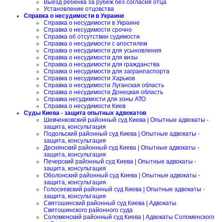
Выезд ребенка за рубеж без согласия отца
Установление отцовства
Справка о несудимости в Украине
Справка о несудимости в Украине
Справка о несудимости срочно
Справка об отсутствии судимости
Справка о несудимости с апостилем
Справка о несудимости для усыновления
Справка о несудимости для визы
Справка о несудимости для гражданства
Справка о несудимости для загранпаспорта
Справка о несудимости Харьков
Справка о несудимости Луганская область
Справка о несудимости Донецкая область
Справка несудимости для зоны АТО
Справка о несудимости Киев
Суды Киева - защита опытных адвокатов
Шевченковский районный суд Киева | Опытные адвокаты -
защита, консультация
Подольский районный суд Киева | Опытные адвокаты -
защита, консультация
Деснянский районный суд Киева | Опытные адвокаты -
защита, консультация
Печерский районный суд Киева | Опытные адвокаты -
защита, консультация
Оболонский районный суд Киева | Опытные адвокаты -
защита, консультация
Голосеевский районный суд Киева | Опытные адвокаты -
защита, консультация
Святошинский районный суд Киева | Адвокаты
Святошинского районного суда
Соломенский районный суд Киева | Адвокаты Соломенского