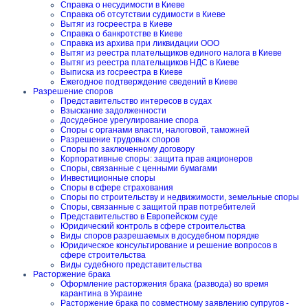
Справка о несудимости в Киеве
Справка об отсутствии судимости в Киеве
Вытяг из госреестра в Киеве
Справка о банкротстве в Киеве
Справка из архива при ликвидации ООО
Вытяг из реестра плательщиков единого налога в Киеве
Вытяг из реестра плательщиков НДС в Киеве
Выписка из госреестра в Киеве
Ежегодное подтверждение сведений в Киеве
Разрешение споров
Представительство интересов в судах
Взыскание задолженности
Досудебное урегулирование спора
Споры с органами власти, налоговой, таможней
Разрешение трудовых споров
Споры по заключенному договору
Корпоративные споры: защита прав акционеров
Споры, связанные с ценными бумагами
Инвестиционные споры
Споры в сфере страхования
Споры по строительству и недвижимости, земельные споры
Споры, связанные с защитой прав потребителей
Представительство в Европейском суде
Юридический контроль в сфере строительства
Виды споров разрешаемых в досудебном порядке
Юридическое консультирование и решение вопросов в
сфере строительства
Виды судебного представительства
Расторжение брака
Оформление расторжения брака (развода) во время
карантина в Украине
Расторжение брака по совместному заявлению супругов -