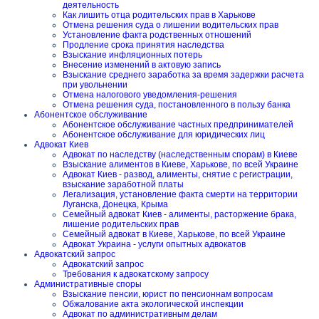
деятельность
Как лишить отца родительских прав в Харькове
Отмена решения суда о лишении водительских прав
Установление факта родственных отношений
Продление срока принятия наследства
Взыскание инфляционных потерь
Внесение изменений в актовую запись
Взыскание среднего заработка за время задержки расчета
при увольнении
Отмена налогового уведомления-решения
Отмена решения суда, постановленного в пользу банка
Абонентское обслуживание
Абонентское обслуживание частных предпринимателей
Абонентское обслуживание для юридических лиц
Адвокат Киев
Адвокат по наследству (наследственным спорам) в Киеве
Взыскание алиментов в Киеве, Харькове, по всей Украине
Адвокат Киев - развод, алименты, снятие с регистрации,
взыскание заработной платы
Легализация, установление факта смерти на территории
Луганска, Донецка, Крыма
Семейный адвокат Киев - алименты, расторжение брака,
лишение родительских прав
Семейный адвокат в Киеве, Харькове, по всей Украине
Адвокат Украина - услуги опытных адвокатов
Адвокатский запрос
Адвокатский запрос
Требования к адвокатскому запросу
Административные споры
Взыскание пенсии, юрист по пенсионнам вопросам
Обжалование акта экологической инспекции
Адвокат по административным делам