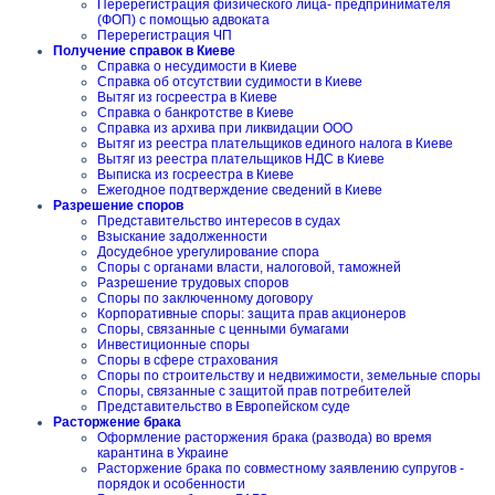
Перерегистрация физического лица- предпринимателя
(ФОП) с помощью адвоката
Перерегистрация ЧП
Получение справок в Киеве
Справка о несудимости в Киеве
Справка об отсутствии судимости в Киеве
Вытяг из госреестра в Киеве
Справка о банкротстве в Киеве
Справка из архива при ликвидации ООО
Вытяг из реестра плательщиков единого налога в Киеве
Вытяг из реестра плательщиков НДС в Киеве
Выписка из госреестра в Киеве
Ежегодное подтверждение сведений в Киеве
Разрешение споров
Представительство интересов в судах
Взыскание задолженности
Досудебное урегулирование спора
Споры с органами власти, налоговой, таможней
Разрешение трудовых споров
Споры по заключенному договору
Корпоративные споры: защита прав акционеров
Споры, связанные с ценными бумагами
Инвестиционные споры
Споры в сфере страхования
Споры по строительству и недвижимости, земельные споры
Споры, связанные с защитой прав потребителей
Представительство в Европейском суде
Расторжение брака
Оформление расторжения брака (развода) во время
карантина в Украине
Расторжение брака по совместному заявлению супругов -
порядок и особенности