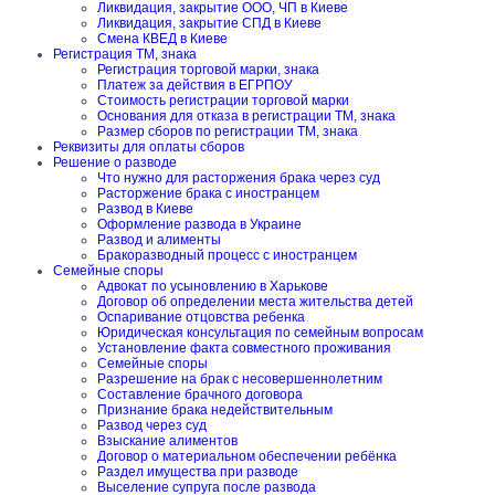
Ликвидация, закрытие ООО, ЧП в Киеве
Ликвидация, закрытие СПД в Киеве
Смена КВЕД в Киеве
Регистрация ТМ, знака
Регистрация торговой марки, знака
Платеж за действия в ЕГРПОУ
Стоимость регистрации торговой марки
Основания для отказа в регистрации ТМ, знака
Размер сборов по регистрации ТМ, знака
Реквизиты для оплаты сборов
Решение о разводе
Что нужно для расторжения брака через суд
Расторжение брака с иностранцем
Развод в Киеве
Оформление развода в Украине
Развод и алименты
Бракоразводный процесс с иностранцем
Семейные споры
Адвокат по усыновлению в Харькове
Договор об определении места жительства детей
Оспаривание отцовства ребенка
Юридическая консультация по семейным вопросам
Установление факта совместного проживания
Семейные споры
Разрешение на брак с несовершеннолетним
Составление брачного договора
Признание брака недействительным
Развод через суд
Взыскание алиментов
Договор о материальном обеспечении ребёнка
Раздел имущества при разводе
Выселение супруга после развода