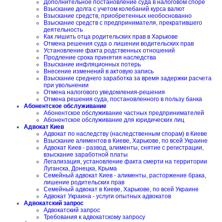
Дополнительное постановление суда в налоговом споре
Взыскание долга с учетом колебаний курса валют
Взыскание средств, приобретенных необоснованно
Взыскание средств с предпринимателя, прекратившего
деятельность
Как лишить отца родительских прав в Харькове
Отмена решения суда о лишении водительских прав
Установление факта родственных отношений
Продление срока принятия наследства
Взыскание инфляционных потерь
Внесение изменений в актовую запись
Взыскание среднего заработка за время задержки расчета
при увольнении
Отмена налогового уведомления-решения
Отмена решения суда, постановленного в пользу банка
Абонентское обслуживание
Абонентское обслуживание частных предпринимателей
Абонентское обслуживание для юридических лиц
Адвокат Киев
Адвокат по наследству (наследственным спорам) в Киеве
Взыскание алиментов в Киеве, Харькове, по всей Украине
Адвокат Киев - развод, алименты, снятие с регистрации,
взыскание заработной платы
Легализация, установление факта смерти на территории
Луганска, Донецка, Крыма
Семейный адвокат Киев - алименты, расторжение брака,
лишение родительских прав
Семейный адвокат в Киеве, Харькове, по всей Украине
Адвокат Украина - услуги опытных адвокатов
Адвокатский запрос
Адвокатский запрос
Требования к адвокатскому запросу