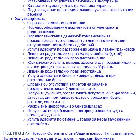
Установление отцовства в отношении иностранца
Взыскание суммы долга с гражданина Украины
Подтверждение права единоличного участия в воспитании
ребенка
Услуги адвоката
Справка о семейном положении
Порядок оформления документов в случае смерти
родственников
Порядок взыскания денежной компенсации за
неиспользованные календарные дни дополнительного
отпуска участникам боевых действий
Услуги адвоката по расторжению брака в Ивано-Франковске
Лишение родительских прав матери ребенка (детей)
Лишение родительских прав дистанционно
Юридические услуги, помощь адвоката для граждан Украины
и иностранцев, выехавших за пределы Украины
Лишение родительских прав иностранца
Услуги адвокатов в Киеве и Киевской области при
расторжении брака
Справка об отсутствии запретов на занятие
предпринимательской деятельностью
Получить дубликат, восстановить документ: об образовании,
аттестат, диплом, свидетельство о рождении, браке,
разводе, смерти и т.п
Раскрытие информации о бенефициарах
Получение (истребование повторно) решения суда с
помощью адвоката
Услуга адвоката по отмене штрафа за нерастаможенный
автомобиль
Навигация
Новости
Оставить отзыв/Задать вопрос
Написать письмо
Полезные ссылки
Карта сайта
Дипломы и награды
Документы