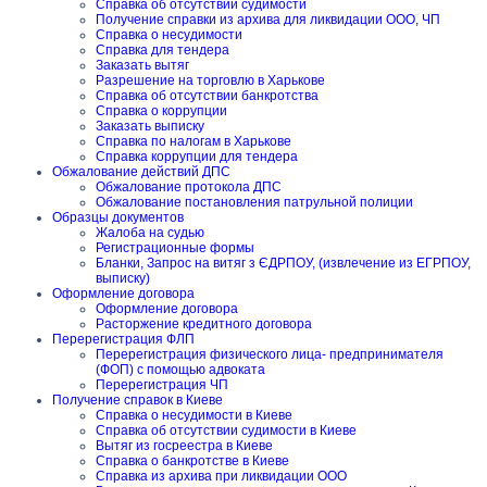
Справка об отсутствии судимости
Получение справки из архива для ликвидации ООО, ЧП
Справка о несудимости
Справка для тендера
Заказать вытяг
Разрешение на торговлю в Харькове
Справка об отсутствии банкротства
Справка о коррупции
Заказать выписку
Справка по налогам в Харькове
Справка коррупции для тендера
Обжалование действий ДПС
Обжалование протокола ДПС
Обжалование постановления патрульной полиции
Образцы документов
Жалоба на судью
Регистрационные формы
Бланки, Запрос на витяг з ЄДРПОУ, (извлечение из ЕГРПОУ,
выписку)
Оформление договора
Оформление договора
Расторжение кредитного договора
Перерегистрация ФЛП
Перерегистрация физического лица- предпринимателя
(ФОП) с помощью адвоката
Перерегистрация ЧП
Получение справок в Киеве
Справка о несудимости в Киеве
Справка об отсутствии судимости в Киеве
Вытяг из госреестра в Киеве
Справка о банкротстве в Киеве
Справка из архива при ликвидации ООО