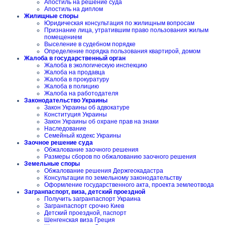
Апостиль на решение суда
Апостиль на диплом
Жилищные споры
Юридическая консультация по жилищным вопросам
Признание лица, утратившим право пользования жилым
помещением
Выселение в судебном порядке
Определение порядка пользования квартирой, домом
Жалоба в государственный орган
Жалоба в экологическую инспекцию
Жалоба на продавца
Жалоба в прокуратуру
Жалоба в полицию
Жалоба на работодателя
Законодательство Украины
Закон Украины об адвокатуре
Конституция Украины
Закон Украины об охране прав на знаки
Наследование
Семейный кодекс Украины
Заочное решение суда
Обжалование заочного решения
Размеры сборов по обжалованию заочного решения
Земельные споры
Обжалование решения Держгеокадастра
Консультации по земельному законодательству
Оформление государственного акта, проекта землеотвода
Загранпаспорт, виза, детский проездной
Получить загранпаспорт Украина
Загранпаспорт срочно Киев
Детский проездной, паспорт
Шенгенская виза Греция