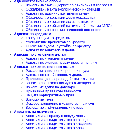
Административные споры
Взыскание пенсии, юрист по пенсионнам вопросам
Обжалование акта экологической инспекции
Адвокат по административным делам
Обжалование действий Держгеокадастра
Обжалование действий должностных лиц
Обжалование действий патрульной полиции (ДПС)
Обжалование решения налоговой инспекции
Адвокат по кредитам
Консультация по кредитам
Уменьшение процентов по кредиту
Снижение судом неустойки по кредиту
Адвокат по банковским делам
Адвокат по уголовным делам
Адвокат по уголовным делам
Адвокат по экономическим преступлениям
Адвокат по хозяйственным делам
Рассрочка выполнения решения суда
Адвокат по хозяйственным делам
Признание договора недействительным
Запрет использования чужого имущества
Взыскание долга по договору
Признание права собственности
Защита корпоративных прав
Взыскание пени
Исковое заявление в хозяйственный суд
Взыскание инфляционных потерь
Апостиль на документы
Апостиль на справку о несудимости
Апостиль на свидетельство о разводе
Апостиль на свидетельство о рождении
Апостиль на свидетельство о браке