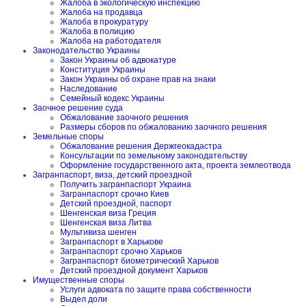
Жалоба в экологическую инспекцию
Жалоба на продавца
Жалоба в прокуратуру
Жалоба в полицию
Жалоба на работодателя
Законодательство Украины
Закон Украины об адвокатуре
Конституция Украины
Закон Украины об охране прав на знаки
Наследование
Семейный кодекс Украины
Заочное решение суда
Обжалование заочного решения
Размеры сборов по обжалованию заочного решения
Земельные споры
Обжалование решения Держгеокадастра
Консультации по земельному законодательству
Оформление государственного акта, проекта землеотвода
Загранпаспорт, виза, детский проездной
Получить загранпаспорт Украина
Загранпаспорт срочно Киев
Детский проездной, паспорт
Шенгенская виза Греция
Шенгенская виза Литва
Мультивиза шенген
Загранпаспорт в Харькове
Загранпаспорт срочно Харьков
Загранпаспорт биометрический Харьков
Детский проездной документ Харьков
Имущественные споры
Услуги адвоката по защите права собственности
Выдел доли