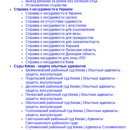
Выезд ребенка за рубеж без согласия отца
Установление отцовства
Справка о несудимости в Украине
Справка о несудимости в Украине
Справка о несудимости срочно
Справка об отсутствии судимости
Справка о несудимости с апостилем
Справка о несудимости для усыновления
Справка о несудимости для визы
Справка о несудимости для гражданства
Справка о несудимости для загранпаспорта
Справка о несудимости Харьков
Справка о несудимости Луганская область
Справка о несудимости Донецкая область
Справка несудимости для зоны АТО
Справка о несудимости Киев
Суды Киева - защита опытных адвокатов
Шевченковский районный суд Киева | Опытные адвокаты -
защита, консультация
Подольский районный суд Киева | Опытные адвокаты -
защита, консультация
Деснянский районный суд Киева | Опытные адвокаты -
защита, консультация
Печерский районный суд Киева | Опытные адвокаты -
защита, консультация
Оболонский районный суд Киева | Опытные адвокаты -
защита, консультация
Голосеевский районный суд Киева | Опытные адвокаты -
защита, консультация
Святошинский районный суд Киева | Адвокаты
Святошинского районного суда
Соломенский районный суд Киева | Адвокаты Соломенского