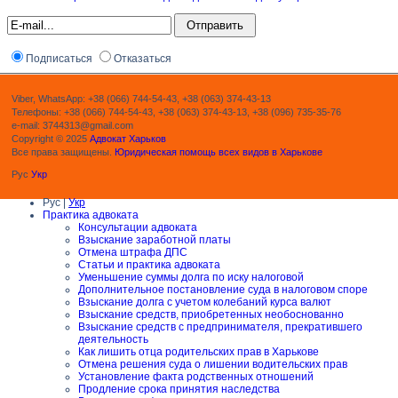
Подписаться
Отказаться
Viber, WhatsApp: +38 (066) 744-54-43, +38 (063) 374-43-13
Телефоны: +38 (066) 744-54-43, +38 (063) 374-43-13, +38 (096) 735-35-76
e-mail: 3744313@gmail.com
Copyright © 2025
Адвокат Харьков
Все права защищены.
Юридическая помощь всех видов в Харькове
Рус
Укр
Рус |
Укр
Практика адвоката
Консультации адвоката
Взыскание заработной платы
Отмена штрафа ДПС
Статьи и практика адвоката
Уменьшение суммы долга по иску налоговой
Дополнительное постановление суда в налоговом споре
Взыскание долга с учетом колебаний курса валют
Взыскание средств, приобретенных необоснованно
Взыскание средств с предпринимателя, прекратившего
деятельность
Как лишить отца родительских прав в Харькове
Отмена решения суда о лишении водительских прав
Установление факта родственных отношений
Продление срока принятия наследства