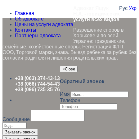
Адвокат Ящук
Рус
Укр
Главная
Н.А. - юридические
Об адвокате
услуги всех видов
Цены на услуги адвоката
Контакты
Разрешение споров в
Партнеры адвоката
Харькове и по всей
Украине: гражданские,
семейные, хозяйственные споры. Регистрация ФЛП,
ООО, Торговой марки, знака. Выезд ребенка за рубеж без
согласия родителя и лишения родительских прав.
×
Close
+38 (063) 374-43-13
Обратный звонок
+38 (066) 744-54-43
+38 (096) 735-35-76
Имя
Телефон
Сообщение
Заказать звонок