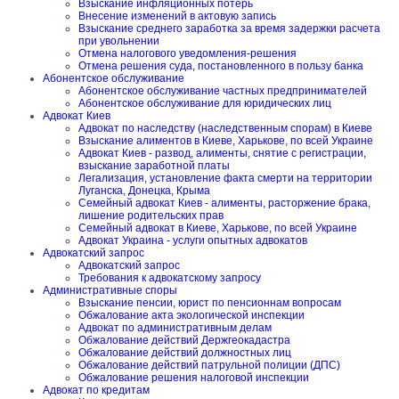
Взыскание инфляционных потерь
Внесение изменений в актовую запись
Взыскание среднего заработка за время задержки расчета
при увольнении
Отмена налогового уведомления-решения
Отмена решения суда, постановленного в пользу банка
Абонентское обслуживание
Абонентское обслуживание частных предпринимателей
Абонентское обслуживание для юридических лиц
Адвокат Киев
Адвокат по наследству (наследственным спорам) в Киеве
Взыскание алиментов в Киеве, Харькове, по всей Украине
Адвокат Киев - развод, алименты, снятие с регистрации,
взыскание заработной платы
Легализация, установление факта смерти на территории
Луганска, Донецка, Крыма
Семейный адвокат Киев - алименты, расторжение брака,
лишение родительских прав
Семейный адвокат в Киеве, Харькове, по всей Украине
Адвокат Украина - услуги опытных адвокатов
Адвокатский запрос
Адвокатский запрос
Требования к адвокатскому запросу
Административные споры
Взыскание пенсии, юрист по пенсионнам вопросам
Обжалование акта экологической инспекции
Адвокат по административным делам
Обжалование действий Держгеокадастра
Обжалование действий должностных лиц
Обжалование действий патрульной полиции (ДПС)
Обжалование решения налоговой инспекции
Адвокат по кредитам