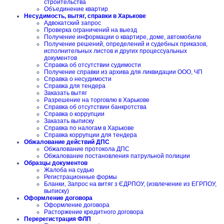
строительства
Объединение квартир
Несудимость, вытяг, справки в Харькове
Адвокатский запрос
Проверка ограничений на выезд
Получение информации о квартире, доме, автомобиле
Получение решений, определений и судебных приказов,
исполнительных листов и других процессуальных
документов
Справка об отсутствии судимости
Получение справки из архива для ликвидации ООО, ЧП
Справка о несудимости
Справка для тендера
Заказать вытяг
Разрешение на торговлю в Харькове
Справка об отсутствии банкротства
Справка о коррупции
Заказать выписку
Справка по налогам в Харькове
Справка коррупции для тендера
Обжалование действий ДПС
Обжалование протокола ДПС
Обжалование постановления патрульной полиции
Образцы документов
Жалоба на судью
Регистрационные формы
Бланки, Запрос на витяг з ЄДРПОУ, (извлечение из ЕГРПОУ,
выписку)
Оформление договора
Оформление договора
Расторжение кредитного договора
Перерегистрация ФЛП