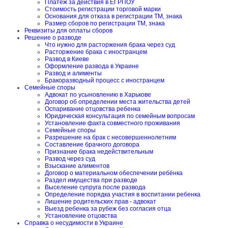
Платеж за действия в ЕГРПОУ
Стоимость регистрации торговой марки
Основания для отказа в регистрации ТМ, знака
Размер сборов по регистрации ТМ, знака
Реквизиты для оплаты сборов
Решение о разводе
Что нужно для расторжения брака через суд
Расторжение брака с иностранцем
Развод в Киеве
Оформление развода в Украине
Развод и алименты
Бракоразводный процесс с иностранцем
Семейные споры
Адвокат по усыновлению в Харькове
Договор об определении места жительства детей
Оспаривание отцовства ребенка
Юридическая консультация по семейным вопросам
Установление факта совместного проживания
Семейные споры
Разрешение на брак с несовершеннолетним
Составление брачного договора
Признание брака недействительным
Развод через суд
Взыскание алиментов
Договор о материальном обеспечении ребёнка
Раздел имущества при разводе
Выселение супруга после развода
Определение порядка участия в воспитании ребенка
Лишение родительских прав - адвокат
Выезд ребенка за рубеж без согласия отца
Установление отцовства
Справка о несудимости в Украине