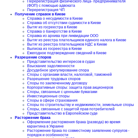
Перерегистрация физического лица- предпринимателя
(ФОП) с помощью адвоката
Перерегистрация ЧП
Получение справок в Киеве
Справка о несудимости в Киеве
Справка об отсутствии судимости в Киеве
Вытяг из госреестра в Киеве
Справка о банкротстве в Киеве
Справка из архива при ликвидации ООО
Вытяг из реестра плательщиков единого налога в Киеве
Вытяг из реестра плательщиков НДС в Киеве
Выписка из госреестра в Киеве
Ежегодное подтверждение сведений в Киеве
Разрешение споров
Представительство интересов в судах
Взыскание задолженности
Досудебное урегулирование спора
Споры с органами власти, налоговой, таможней
Разрешение трудовых споров
Споры по заключенному договору
Корпоративные споры: защита прав акционеров
Споры, связанные с ценными бумагами
Инвестиционные споры
Споры в сфере страхования
Споры по строительству и недвижимости, земельные споры
Споры, связанные с защитой прав потребителей
Представительство в Европейском суде
Расторжение брака
Оформление расторжения брака (развода) во время
карантина в Украине
Расторжение брака по совместному заявлению супругов -
порядок и особенности