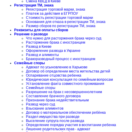
Смена КВЕД в Киеве
Регистрация ТМ, знака
Регистрация торговой марки, знака
Платеж за действия в ЕГРПОУ
Стоимость регистрации торговой марки
Основания для отказа в регистрации ТМ, знака
Размер сборов по регистрации ТМ, знака
Реквизиты для оплаты сборов
Решение о разводе
Что нужно для расторжения брака через суд
Расторжение брака с иностранцем
Развод в Киеве
Оформление развода в Украине
Развод и алименты
Бракоразводный процесс с иностранцем
Семейные споры
Адвокат по усыновлению в Харькове
Договор об определении места жительства детей
Оспаривание отцовства ребенка
Юридическая консультация по семейным вопросам
Установление факта совместного проживания
Семейные споры
Разрешение на брак с несовершеннолетним
Составление брачного договора
Признание брака недействительным
Развод через суд
Взыскание алиментов
Договор о материальном обеспечении ребёнка
Раздел имущества при разводе
Выселение супруга после развода
Определение порядка участия в воспитании ребенка
Лишение родительских прав - адвокат