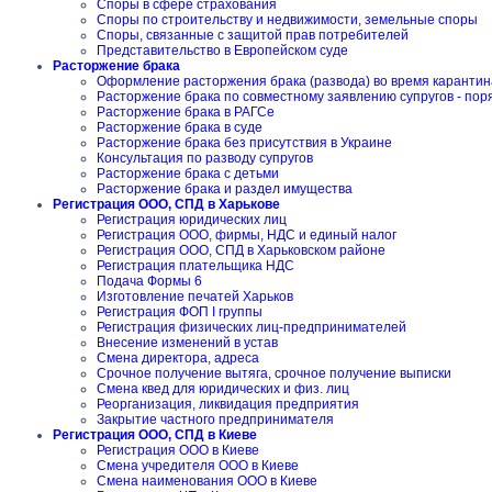
Споры в сфере страхования
Споры по строительству и недвижимости, земельные споры
Споры, связанные с защитой прав потребителей
Представительство в Европейском суде
Расторжение брака
Оформление расторжения брака (развода) во время карантин
Расторжение брака по совместному заявлению супругов - пор
Расторжение брака в РАГСе
Расторжение брака в суде
Расторжение брака без присутствия в Украине
Консультация по разводу супругов
Расторжение брака с детьми
Расторжение брака и раздел имущества
Регистрация ООО, СПД в Харькове
Регистрация юридических лиц
Регистрация ООО, фирмы, НДС и единый налог
Регистрация ООО, СПД в Харьковском районе
Регистрация плательщика НДС
Подача Формы 6
Изготовление печатей Харьков
Регистрация ФОП I группы
Регистрация физических лиц-предпринимателей
Внесение изменений в устав
Смена директора, адреса
Срочное получение вытяга, срочное получение выписки
Смена квед для юридических и физ. лиц
Реорганизация, ликвидация предприятия
Закрытие частного предпринимателя
Регистрация ООО, СПД в Киеве
Регистрация ООО в Киеве
Смена учредителя ООО в Киеве
Смена наименования ООО в Киеве