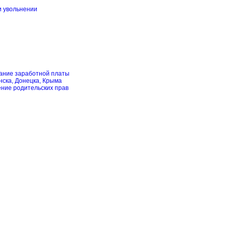
и увольнении
скание заработной платы
нска, Донецка, Крыма
ение родительских прав