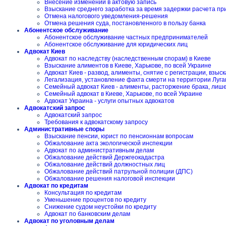
Внесение изменений в актовую запись
Взыскание среднего заработка за время задержки расчета пр
Отмена налогового уведомления-решения
Отмена решения суда, постановленного в пользу банка
Абонентское обслуживание
Абонентское обслуживание частных предпринимателей
Абонентское обслуживание для юридических лиц
Адвокат Киев
Адвокат по наследству (наследственным спорам) в Киеве
Взыскание алиментов в Киеве, Харькове, по всей Украине
Адвокат Киев - развод, алименты, снятие с регистрации, взы
Легализация, установление факта смерти на территории Луга
Семейный адвокат Киев - алименты, расторжение брака, лиш
Семейный адвокат в Киеве, Харькове, по всей Украине
Адвокат Украина - услуги опытных адвокатов
Адвокатский запрос
Адвокатский запрос
Требования к адвокатскому запросу
Административные споры
Взыскание пенсии, юрист по пенсионнам вопросам
Обжалование акта экологической инспекции
Адвокат по административным делам
Обжалование действий Держгеокадастра
Обжалование действий должностных лиц
Обжалование действий патрульной полиции (ДПС)
Обжалование решения налоговой инспекции
Адвокат по кредитам
Консультация по кредитам
Уменьшение процентов по кредиту
Снижение судом неустойки по кредиту
Адвокат по банковским делам
Адвокат по уголовным делам