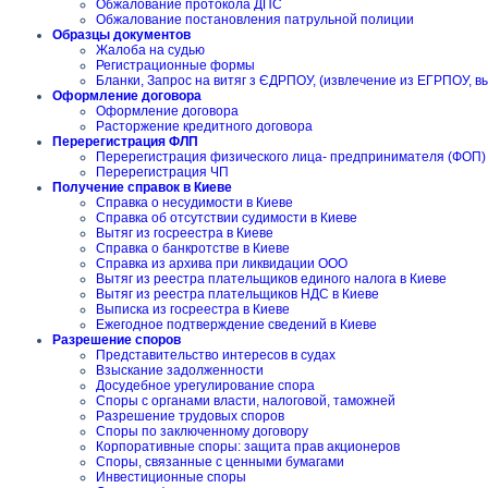
Обжалование протокола ДПС
Обжалование постановления патрульной полиции
Образцы документов
Жалоба на судью
Регистрационные формы
Бланки, Запрос на витяг з ЄДРПОУ, (извлечение из ЕГРПОУ, в
Оформление договора
Оформление договора
Расторжение кредитного договора
Перерегистрация ФЛП
Перерегистрация физического лица- предпринимателя (ФОП)
Перерегистрация ЧП
Получение справок в Киеве
Справка о несудимости в Киеве
Справка об отсутствии судимости в Киеве
Вытяг из госреестра в Киеве
Справка о банкротстве в Киеве
Справка из архива при ликвидации ООО
Вытяг из реестра плательщиков единого налога в Киеве
Вытяг из реестра плательщиков НДС в Киеве
Выписка из госреестра в Киеве
Ежегодное подтверждение сведений в Киеве
Разрешение споров
Представительство интересов в судах
Взыскание задолженности
Досудебное урегулирование спора
Споры с органами власти, налоговой, таможней
Разрешение трудовых споров
Споры по заключенному договору
Корпоративные споры: защита прав акционеров
Споры, связанные с ценными бумагами
Инвестиционные споры