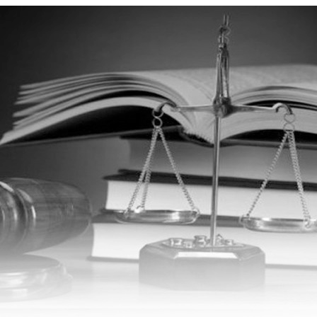
ические услуги всех видов
ве и по всей Украине: гражданские, семейные, хозяйствен
 согласия родителя и лишения родительских прав.
lose
ратный звонок
я
лефон
общение
+380633744313