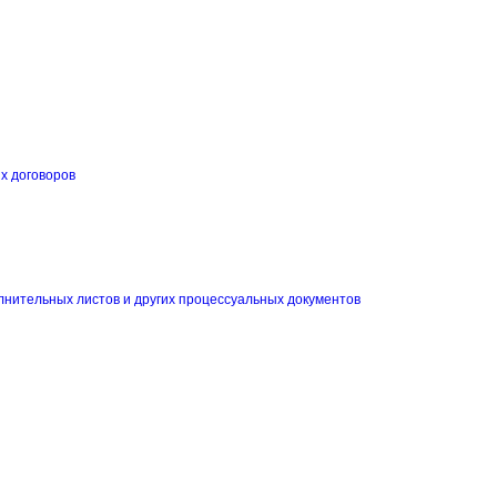
их договоров
и
лнительных листов и других процессуальных документов