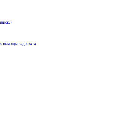
ыписку)
 с помощью адвоката