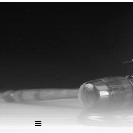
Адвокат Ящук Н.А. - юрид
Главная
Об адвокате
Разрешение споров в Харько
Цены на услуги адвоката
Выезд ребенка за рубеж без
Контакты
Партнеры адвоката
×
C
+38 (063) 374-43-13
Об
+38 (066) 744-54-43
+38 (096) 735-35-76
Им
Те
Со
Заказать звонок