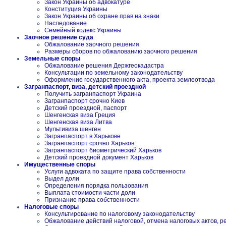
Закон Украины об адвокатуре
Конституция Украины
Закон Украины об охране прав на знаки
Наследование
Семейный кодекс Украины
Заочное решение суда
Обжалование заочного решения
Размеры сборов по обжалованию заочного решения
Земельные споры
Обжалование решения Держгеокадастра
Консультации по земельному законодательству
Оформление государственного акта, проекта землеотвода
Загранпаспорт, виза, детский проездной
Получить загранпаспорт Украина
Загранпаспорт срочно Киев
Детский проездной, паспорт
Шенгенская виза Греция
Шенгенская виза Литва
Мультивиза шенген
Загранпаспорт в Харькове
Загранпаспорт срочно Харьков
Загранпаспорт биометрический Харьков
Детский проездной документ Харьков
Имущественные споры
Услуги адвоката по защите права собственности
Выдел доли
Определения порядка пользования
Выплата стоимости части доли
Признание права собственности
Налоговые споры
Консультирование по налоговому законодательству
Обжалование действий налоговой, отмена налоговых актов, 