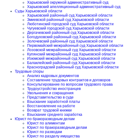
Харьковский окружной административный суд
Харьковский апелляционный административный суд
Суды Харьковской области
Харьковский районный суд Харьковской области
Змиевской районный суд Харьковской области
Люботинский городской суд Харьковской области
Чугуевский городской суд Харьковской области
Дергачевский районный суд Харьковской области
Богодуховский районный суд Харьковской области
Золочевский районный суд Харьковской области
Первомайский межрайонный суд Харьковской области
Лозовской межрайонный суд Харьковской области
Купянский межрайонный суд Харьковской области
Изюмский межрайонный суд Харьковской области
Балаклейский районный суд Харьковской области
Красноградский районный суд Харьковской области
Трудовые споры
Анализ кадровых документов
Составление трудовых контрактов и договоров
Консультирование по вопросам трудового права
Трудоустройство иностранцев
Увольнения и сокращения
Представительство в суде
Взыскание заработной платы
Восстановление на работе
Возврат трудовой книжки
Взыскание среднего заработка
Юрист по бракоразводным делам
Юрист по алиментам
Юрист по бракоразводным делам
Юрист по разводам
Юрист по разделу имущества