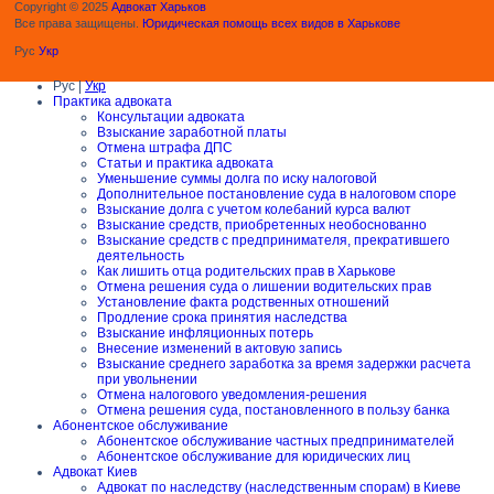
Copyright © 2025
Адвокат Харьков
Все права защищены.
Юридическая помощь всех видов в Харькове
Рус
Укр
Рус |
Укр
Практика адвоката
Консультации адвоката
Взыскание заработной платы
Отмена штрафа ДПС
Статьи и практика адвоката
Уменьшение суммы долга по иску налоговой
Дополнительное постановление суда в налоговом споре
Взыскание долга с учетом колебаний курса валют
Взыскание средств, приобретенных необоснованно
Взыскание средств с предпринимателя, прекратившего
деятельность
Как лишить отца родительских прав в Харькове
Отмена решения суда о лишении водительских прав
Установление факта родственных отношений
Продление срока принятия наследства
Взыскание инфляционных потерь
Внесение изменений в актовую запись
Взыскание среднего заработка за время задержки расчета
при увольнении
Отмена налогового уведомления-решения
Отмена решения суда, постановленного в пользу банка
Абонентское обслуживание
Абонентское обслуживание частных предпринимателей
Абонентское обслуживание для юридических лиц
Адвокат Киев
Адвокат по наследству (наследственным спорам) в Киеве