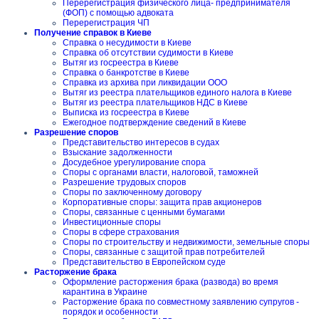
Перерегистрация физического лица- предпринимателя
(ФОП) с помощью адвоката
Перерегистрация ЧП
Получение справок в Киеве
Справка о несудимости в Киеве
Справка об отсутствии судимости в Киеве
Вытяг из госреестра в Киеве
Справка о банкротстве в Киеве
Справка из архива при ликвидации ООО
Вытяг из реестра плательщиков единого налога в Киеве
Вытяг из реестра плательщиков НДС в Киеве
Выписка из госреестра в Киеве
Ежегодное подтверждение сведений в Киеве
Разрешение споров
Представительство интересов в судах
Взыскание задолженности
Досудебное урегулирование спора
Споры с органами власти, налоговой, таможней
Разрешение трудовых споров
Споры по заключенному договору
Корпоративные споры: защита прав акционеров
Споры, связанные с ценными бумагами
Инвестиционные споры
Споры в сфере страхования
Споры по строительству и недвижимости, земельные споры
Споры, связанные с защитой прав потребителей
Представительство в Европейском суде
Расторжение брака
Оформление расторжения брака (развода) во время
карантина в Украине
Расторжение брака по совместному заявлению супругов -
порядок и особенности