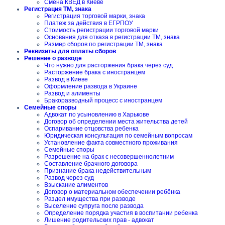
Смена КВЕД в Киеве
Регистрация ТМ, знака
Регистрация торговой марки, знака
Платеж за действия в ЕГРПОУ
Стоимость регистрации торговой марки
Основания для отказа в регистрации ТМ, знака
Размер сборов по регистрации ТМ, знака
Реквизиты для оплаты сборов
Решение о разводе
Что нужно для расторжения брака через суд
Расторжение брака с иностранцем
Развод в Киеве
Оформление развода в Украине
Развод и алименты
Бракоразводный процесс с иностранцем
Семейные споры
Адвокат по усыновлению в Харькове
Договор об определении места жительства детей
Оспаривание отцовства ребенка
Юридическая консультация по семейным вопросам
Установление факта совместного проживания
Семейные споры
Разрешение на брак с несовершеннолетним
Составление брачного договора
Признание брака недействительным
Развод через суд
Взыскание алиментов
Договор о материальном обеспечении ребёнка
Раздел имущества при разводе
Выселение супруга после развода
Определение порядка участия в воспитании ребенка
Лишение родительских прав - адвокат