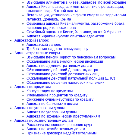
Взыскание алиментов в Киеве, Харькове, по всей Украине
Адвокат Киев - развод, алименты, снятие с регистрации,
взыскание заработной платы
Легализация, установление факта смерти на территории
Луганска, Донецка, Крыма
Семейный адвокат Киев - алименты, расторжение брака,
лишение родительских прав
Семейный адвокат в Киеве, Харькове, по всей Украине
Адвокат Украина - услуги опытных адвокатов
Адвокатский запрос
Адвокатский запрос
Требования к адвокатскому запросу
Административные споры
Взыскание пенсии, юрист по пенсионнам вопросам
Обжалование акта экологической инспекции
Адвокат по административным делам
Обжалование действий Держгеокадастра
Обжалование действий должностных лиц
Обжалование действий патрульной полиции (ДПС)
Обжалование решения налоговой инспекции
Адвокат по кредитам
Консультация по кредитам
Уменьшение процентов по кредиту
Снижение судом неустойки по кредиту
Адвокат по банковским делам
Адвокат по уголовным делам
Адвокат по уголовным делам
Адвокат по экономическим преступлениям
Адвокат по хозяйственным делам
Рассрочка выполнения решения суда
Адвокат по хозяйственным делам
Признание договора недействительным