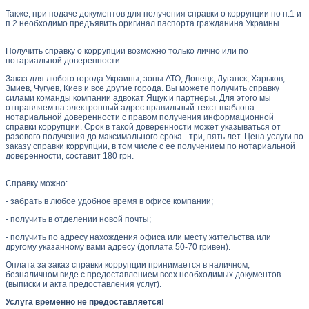
Также, при подаче документов для получения справки о коррупции по п.1 и
п.2 необходимо предъявить оригинал паспорта гражданина Украины.
Получить справку о коррупции возможно только лично или по
нотариальной доверенности.
Заказ для любого города Украины, зоны АТО, Донецк, Луганск, Харьков,
Змиев, Чугуев, Киев и все другие города. Вы можете получить справку
силами команды компании адвокат Ящук и партнеры. Для этого мы
отправляем на электронный адрес правильный текст шаблона
нотариальной доверенности с правом получения информационной
справки коррупции. Срок в такой доверенности может указываться от
разового получения до максимального срока - три, пять лет. Цена услуги по
заказу справки коррупции, в том числе с ее получением по нотариальной
доверенности, составит 180 грн.
Справку можно:
- забрать в любое удобное время в офисе компании;
- получить в отделении новой почты;
- получить по адресу нахождения офиса или месту жительства или
другому указанному вами адресу (доплата 50-70 гривен).
Оплата за заказ справки коррупции принимается в наличном,
безналичном виде с предоставлением всех необходимых документов
(выписки и акта предоставления услуг).
Услуга временно не предоставляется!