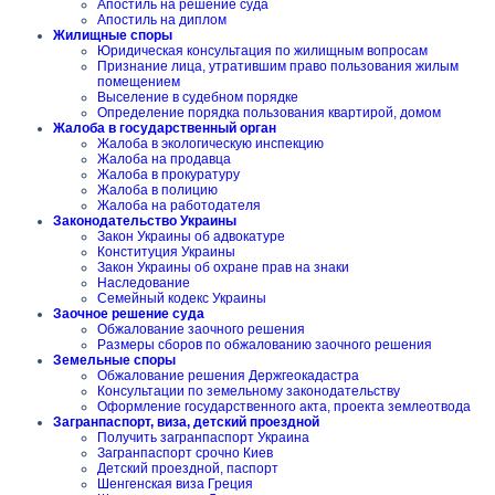
Апостиль на решение суда
Апостиль на диплом
Жилищные споры
Юридическая консультация по жилищным вопросам
Признание лица, утратившим право пользования жилым
помещением
Выселение в судебном порядке
Определение порядка пользования квартирой, домом
Жалоба в государственный орган
Жалоба в экологическую инспекцию
Жалоба на продавца
Жалоба в прокуратуру
Жалоба в полицию
Жалоба на работодателя
Законодательство Украины
Закон Украины об адвокатуре
Конституция Украины
Закон Украины об охране прав на знаки
Наследование
Семейный кодекс Украины
Заочное решение суда
Обжалование заочного решения
Размеры сборов по обжалованию заочного решения
Земельные споры
Обжалование решения Держгеокадастра
Консультации по земельному законодательству
Оформление государственного акта, проекта землеотвода
Загранпаспорт, виза, детский проездной
Получить загранпаспорт Украина
Загранпаспорт срочно Киев
Детский проездной, паспорт
Шенгенская виза Греция