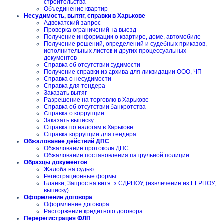
строительства
Объединение квартир
Несудимость, вытяг, справки в Харькове
Адвокатский запрос
Проверка ограничений на выезд
Получение информации о квартире, доме, автомобиле
Получение решений, определений и судебных приказов,
исполнительных листов и других процессуальных
документов
Справка об отсутствии судимости
Получение справки из архива для ликвидации ООО, ЧП
Справка о несудимости
Справка для тендера
Заказать вытяг
Разрешение на торговлю в Харькове
Справка об отсутствии банкротства
Справка о коррупции
Заказать выписку
Справка по налогам в Харькове
Справка коррупции для тендера
Обжалование действий ДПС
Обжалование протокола ДПС
Обжалование постановления патрульной полиции
Образцы документов
Жалоба на судью
Регистрационные формы
Бланки, Запрос на витяг з ЄДРПОУ, (извлечение из ЕГРПОУ,
выписку)
Оформление договора
Оформление договора
Расторжение кредитного договора
Перерегистрация ФЛП