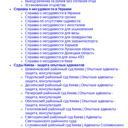
Выезд ребенка за рубеж без согласия отца
Установление отцовства
Справка о несудимости в Украине
Справка о несудимости в Украине
Справка о несудимости срочно
Справка об отсутствии судимости
Справка о несудимости с апостилем
Справка о несудимости для усыновления
Справка о несудимости для визы
Справка о несудимости для гражданства
Справка о несудимости для загранпаспорта
Справка о несудимости Харьков
Справка о несудимости Луганская область
Справка о несудимости Донецкая область
Справка несудимости для зоны АТО
Справка о несудимости Киев
Суды Киева - защита опытных адвокатов
Шевченковский районный суд Киева | Опытные адвокаты -
защита, консультация
Подольский районный суд Киева | Опытные адвокаты -
защита, консультация
Деснянский районный суд Киева | Опытные адвокаты -
защита, консультация
Печерский районный суд Киева | Опытные адвокаты -
защита, консультация
Оболонский районный суд Киева | Опытные адвокаты -
защита, консультация
Голосеевский районный суд Киева | Опытные адвокаты -
защита, консультация
Святошинский районный суд Киева | Адвокаты
Святошинского районного суда
Соломенский районный суд Киева | Адвокаты Соломенского