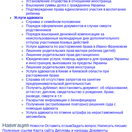
Установление отцовства в отношении иностранца
Взыскание суммы долга с гражданина Украины
Подтверждение права единоличного участия в воспитании
ребенка
Услуги адвоката
Справка о семейном положении
Порядок оформления документов в случае смерти
родственников
Порядок взыскания денежной компенсации за
неиспользованные календарные дни дополнительного
отпуска участникам боевых действий
Услуги адвоката по расторжению брака в Ивано-Франковске
Лишение родительских прав матери ребенка (детей)
Лишение родительских прав дистанционно
Юридические услуги, помощь адвоката для граждан Украины
и иностранцев, выехавших за пределы Украины
Лишение родительских прав иностранца
Услуги адвокатов в Киеве и Киевской области при
расторжении брака
Справка об отсутствии запретов на занятие
предпринимательской деятельностью
Получить дубликат, восстановить документ: об образовании,
аттестат, диплом, свидетельство о рождении, браке,
разводе, смерти и т.п
Раскрытие информации о бенефициарах
Получение (истребование повторно) решения суда с
помощью адвоката
Услуга адвоката по отмене штрафа за нерастаможенный
автомобиль
Навигация
Новости
Оставить отзыв/Задать вопрос
Написать письмо
Полезные ссылки
Карта сайта
Дипломы и награды
Документы