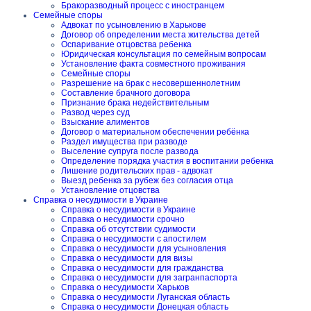
Бракоразводный процесс с иностранцем
Семейные споры
Адвокат по усыновлению в Харькове
Договор об определении места жительства детей
Оспаривание отцовства ребенка
Юридическая консультация по семейным вопросам
Установление факта совместного проживания
Семейные споры
Разрешение на брак с несовершеннолетним
Составление брачного договора
Признание брака недействительным
Развод через суд
Взыскание алиментов
Договор о материальном обеспечении ребёнка
Раздел имущества при разводе
Выселение супруга после развода
Определение порядка участия в воспитании ребенка
Лишение родительских прав - адвокат
Выезд ребенка за рубеж без согласия отца
Установление отцовства
Справка о несудимости в Украине
Справка о несудимости в Украине
Справка о несудимости срочно
Справка об отсутствии судимости
Справка о несудимости с апостилем
Справка о несудимости для усыновления
Справка о несудимости для визы
Справка о несудимости для гражданства
Справка о несудимости для загранпаспорта
Справка о несудимости Харьков
Справка о несудимости Луганская область
Справка о несудимости Донецкая область