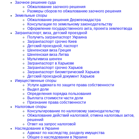
Заочное решение суда
Обжалование заочного решения
Размеры сборов по обжалованию заочного решения
Земельные споры
Обжалование решения Держгеокадастра
Консультации по земельному законодательству
Оформление государственного акта, проекта землеотвода
Загранпаспорт, виза, детский проездной
Получить загранпаспорт Украина
Загранпаспорт срочно Киев
Детский проездной, паспорт
Шенгенская виза Греция
Шенгенская виза Литва
Мультивиза шенген
Загранпаспорт в Харькове
Загранпаспорт срочно Харьков
Загранпаспорт биометрический Харьков
Детский проездной документ Харьков
Имущественные споры
Услуги адвоката по защите права собственности
Выдел доли
Определения порядка пользования
Выплата стоимости части доли
Признание права собственности
Налоговые споры
Консультирование по налоговому законодательству
Обжалование действий налоговой, отмена налоговых актов,
решений
Ответ на запрос налоговой
Наследование в Украине
Адвокат по наследству, разделу имущества
Общее о наследовании в Украине