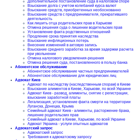
Дополнительное постановление суда в налоговом споре
Взыскание долга с учетом колебаний курса валют
Взыскание средств, приобретенных необоснованно
Взыскание средств с предпринимателя, прекратившего
деятельность
Как лишить отца родительских прав в Харькове
Отмена решения суда о лишении водительских прав
Установление факта родственных отношений
Продление срока принятия наследства
Взыскание инфляционных потерь
Внесение изменений в актовую запись
Взыскание среднего заработка за время задержки расчета
при увольнении
Отмена налогового уведомления-решения
Отмена решения суда, постановленного в пользу банка
Абонентское обслуживание
Абонентское обслуживание частных предпринимателей
Абонентское обслуживание для юридических лиц
Адвокат Киев
Адвокат по наследству (наследственным спорам) в Киеве
Взыскание алиментов в Киеве, Харькове, по всей Украине
Адвокат Киев - развод, алименты, снятие с регистрации,
взыскание заработной платы
Легализация, установление факта смерти на территории
Луганска, Донецка, Крыма
Семейный адвокат Киев - алименты, расторжение брака,
лишение родительских прав
Семейный адвокат в Киеве, Харькове, по всей Украине
Адвокат Украина - услуги опытных адвокатов
Адвокатский запрос
Адвокатский запрос
Требования к адвокатскому запросу