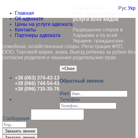
Адвокат Ящук
Рус
Укр
Главная
Н.А. - юридические
Об адвокате
услуги всех видов
Цены на услуги адвоката
Контакты
Разрешение споров в
Партнеры адвоката
Харькове и по всей
Украине: гражданские,
семейные, хозяйственные споры. Регистрация ФЛП,
ООО, Торговой марки, знака. Выезд ребенка за рубеж без
согласия родителя и лишения родительских прав.
×
Close
+38 (063) 374-43-13
Обратный звонок
+38 (066) 744-54-43
+38 (096) 735-35-76
Имя
Телефон
Сообщение
Заказать звонок