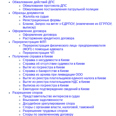
Обжалование действий ДПС
Обжалование протокола ДПС
Обжалование постановления патрульной полиции
Образцы документов
Жалоба на судью
Регистрационные формы
Бланки, Запрос на витяг з ЄДРПОУ, (извлечение из ЕГРПОУ,
выписку)
Оформление договора
Оформление договора
Расторжение кредитного договора
Перерегистрация ФЛП
Перерегистрация физического лица- предпринимателя
(ФОП) с помощью адвоката
Перерегистрация ЧП
Получение справок в Киеве
Справка о несудимости в Киеве
Справка об отсутствии судимости в Киеве
Вытяг из госреестра в Киеве
Справка о банкротстве в Киеве
Справка из архива при ликвидации ООО
Вытяг из реестра плательщиков единого налога в Киеве
Вытяг из реестра плательщиков НДС в Киеве
Выписка из госреестра в Киеве
Ежегодное подтверждение сведений в Киеве
Разрешение споров
Представительство интересов в судах
Взыскание задолженности
Досудебное урегулирование спора
Споры с органами власти, налоговой, таможней
Разрешение трудовых споров
Споры по заключенному договору