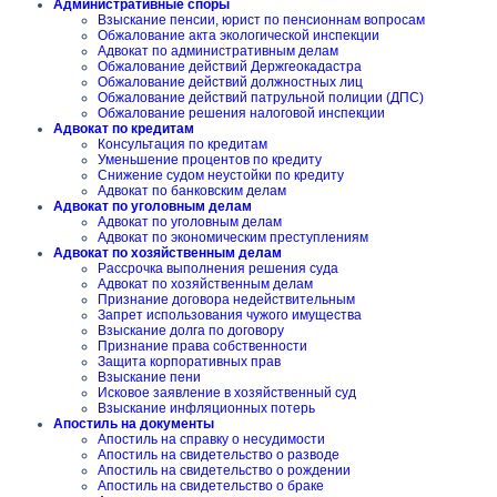
Административные споры
Взыскание пенсии, юрист по пенсионнам вопросам
Обжалование акта экологической инспекции
Адвокат по административным делам
Обжалование действий Держгеокадастра
Обжалование действий должностных лиц
Обжалование действий патрульной полиции (ДПС)
Обжалование решения налоговой инспекции
Адвокат по кредитам
Консультация по кредитам
Уменьшение процентов по кредиту
Снижение судом неустойки по кредиту
Адвокат по банковским делам
Адвокат по уголовным делам
Адвокат по уголовным делам
Адвокат по экономическим преступлениям
Адвокат по хозяйственным делам
Рассрочка выполнения решения суда
Адвокат по хозяйственным делам
Признание договора недействительным
Запрет использования чужого имущества
Взыскание долга по договору
Признание права собственности
Защита корпоративных прав
Взыскание пени
Исковое заявление в хозяйственный суд
Взыскание инфляционных потерь
Апостиль на документы
Апостиль на справку о несудимости
Апостиль на свидетельство о разводе
Апостиль на свидетельство о рождении
Апостиль на свидетельство о браке