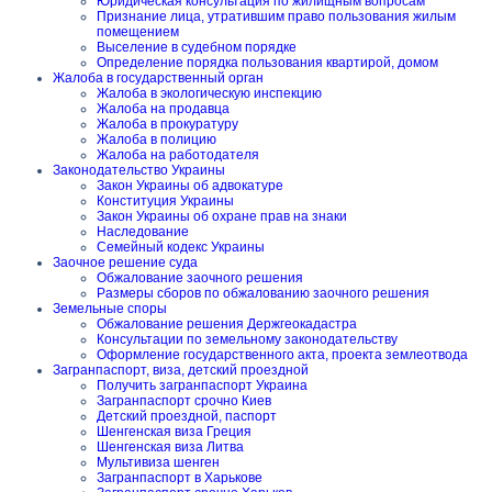
Юридическая консультация по жилищным вопросам
Признание лица, утратившим право пользования жилым
помещением
Выселение в судебном порядке
Определение порядка пользования квартирой, домом
Жалоба в государственный орган
Жалоба в экологическую инспекцию
Жалоба на продавца
Жалоба в прокуратуру
Жалоба в полицию
Жалоба на работодателя
Законодательство Украины
Закон Украины об адвокатуре
Конституция Украины
Закон Украины об охране прав на знаки
Наследование
Семейный кодекс Украины
Заочное решение суда
Обжалование заочного решения
Размеры сборов по обжалованию заочного решения
Земельные споры
Обжалование решения Держгеокадастра
Консультации по земельному законодательству
Оформление государственного акта, проекта землеотвода
Загранпаспорт, виза, детский проездной
Получить загранпаспорт Украина
Загранпаспорт срочно Киев
Детский проездной, паспорт
Шенгенская виза Греция
Шенгенская виза Литва
Мультивиза шенген
Загранпаспорт в Харькове