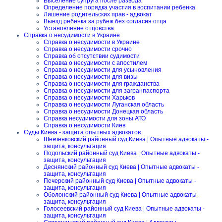
Выселение супруга после развода
Определение порядка участия в воспитании ребенка
Лишение родительских прав - адвокат
Выезд ребенка за рубеж без согласия отца
Установление отцовства
Справка о несудимости в Украине
Справка о несудимости в Украине
Справка о несудимости срочно
Справка об отсутствии судимости
Справка о несудимости с апостилем
Справка о несудимости для усыновления
Справка о несудимости для визы
Справка о несудимости для гражданства
Справка о несудимости для загранпаспорта
Справка о несудимости Харьков
Справка о несудимости Луганская область
Справка о несудимости Донецкая область
Справка несудимости для зоны АТО
Справка о несудимости Киев
Суды Киева - защита опытных адвокатов
Шевченковский районный суд Киева | Опытные адвокаты -
защита, консультация
Подольский районный суд Киева | Опытные адвокаты -
защита, консультация
Деснянский районный суд Киева | Опытные адвокаты -
защита, консультация
Печерский районный суд Киева | Опытные адвокаты -
защита, консультация
Оболонский районный суд Киева | Опытные адвокаты -
защита, консультация
Голосеевский районный суд Киева | Опытные адвокаты -
защита, консультация