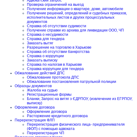
Адвокатский запрос
Проверка ограничений на выезд
Получение информации о квартире, доме, автомобиле
Получение решений, определений и судебных приказов,
исполнительных листов и других процессуальных
документов
Справка об отсутствии судимости
Получение справки из архива для ликвидации ООО, ЧП
Справка о несудимости
Справка для тендера
Заказать вытяг
Разрешение на торговлю в Харькове
Справка об отсутствии банкротства
Справка о коррупции
Заказать выписку
Справка по налогам в Харькове
Справка коррупции для тендера
Обжалование действий ДПС
Обжалование протокола ДПС
Обжалование постановления патрульной полиции
Образцы документов
Жалоба на судью
Регистрационные формы
Бланки, Запрос на витяг з ЄДРПОУ, (извлечение из ЕГРПОУ,
выписку)
Оформление договора
Оформление договора
Расторжение кредитного договора
Перерегистрация ФЛП
Перерегистрация физического лица- предпринимателя
(ФОП) с помощью адвоката
Перерегистрация ЧП