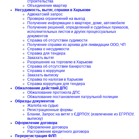
строительства
Объединение квартир
Несудимость, вытяг, справки в Харькове
Адвокатский запрос
Проверка ограничений на выезд
Получение информации о квартире, доме, автомобиле
Получение решений, определений и судебных приказов,
исполнительных листов и других процессуальных
документов
Справка об отсутствии судимости
Получение справки из архива для ликвидации ООО, ЧП
Справка о несудимости
Справка для тендера
Заказать вытяг
Разрешение на торговлю в Харькове
Справка об отсутствии банкротства
Справка о коррупции
Заказать выписку
Справка по налогам в Харькове
Справка коррупции для тендера
Обжалование действий ДПС
Обжалование протокола ДПС
Обжалование постановления патрульной полиции
Образцы документов
Жалоба на судью
Регистрационные формы
Бланки, Запрос на витяг з ЄДРПОУ, (извлечение из ЕГРПОУ,
выписку)
Оформление договора
Оформление договора
Расторжение кредитного договора
Перерегистрация ФЛП