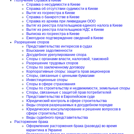
Получение справок в Киеве
Справка о несудимости в Киеве
Справка об отсутствии судимости в Киеве
Вытяг из госреестра в Киеве
Справка о банкротстве в Киеве
Справка из архива при ликвидации ООО
Вытяг из реестра плательщиков единого налога в Киеве
Вытяг из реестра плательщиков НДС в Киеве
Выписка из госреестра в Киеве
Ежегодное подтверждение сведений в Киеве
Разрешение споров
Представительство интересов в судах
Взыскание задолженности
Досудебное урегулирование спора
Споры с органами власти, налоговой, таможней
Разрешение трудовых споров
Споры по заключенному договору
Корпоративные споры: защита прав акционеров
Споры, связанные с ценными бумагами
Инвестиционные споры
Споры в сфере страхования
Споры по строительству и недвижимости, земельные споры
Споры, связанные с защитой прав потребителей
Представительство в Европейском суде
Юридический контроль в сфере строительства
Виды споров разрешаемых в досудебном порядке
Юридическое консультирование и решение вопросов в
сфере строительства
Виды судебного представительства
Расторжение брака
Оформление расторжения брака (развода) во время
карантина в Украине