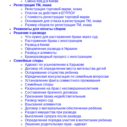
Смена КВЕД в Киеве
Регистрация ТМ, знака
Регистрация торговой марки, знака
Платеж за действия в ЕГРПОУ
Стоимость регистрации торговой марки
Основания для отказа в регистрации ТМ, знака
Размер сборов по регистрации ТМ, знака
Реквизиты для оплаты сборов
Решение о разводе
Что нужно для расторжения брака через суд
Расторжение брака с иностранцем
Развод в Киеве
Оформление развода в Украине
Развод и алименты
Бракоразводный процесс с иностранцем
Семейные споры
Адвокат по усыновлению в Харькове
Договор об определении места жительства детей
Оспаривание отцовства ребенка
Юридическая консультация по семейным вопросам
Установление факта совместного проживания
Семейные споры
Разрешение на брак с несовершеннолетним
Составление брачного договора
Признание брака недействительным
Развод через суд
Взыскание алиментов
Договор о материальном обеспечении ребёнка
Раздел имущества при разводе
Выселение супруга после развода
Определение порядка участия в воспитании ребенка
Лишение родительских прав - адвокат