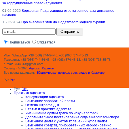
за коррупционные правонарушения
01-05-2025
Верховная Рада усилила ответственность за домашнее
насилие
11-12-2024
Про внесення змін до Податкового кодексу України
Подписаться
Отказаться
Viber, WhatsApp: +38 (066) 744-54-43, +38 (063) 374-43-13
Телефоны: +38 (066) 744-54-43, +38 (063) 374-43-13, +38 (096) 735-35-76
e-mail: 3744313@gmail.com
Copyright © 2025
Адвокат Харьков
Все права защищены.
Юридическая помощь всех видов в Харькове
Рус
Укр
Рус |
Укр
Практика адвоката
Консультации адвоката
Взыскание заработной платы
Отмена штрафа ДПС
Статьи и практика адвоката
Уменьшение суммы долга по иску налоговой
Дополнительное постановление суда в налоговом споре
Взыскание долга с учетом колебаний курса валют
Взыскание средств, приобретенных необоснованно