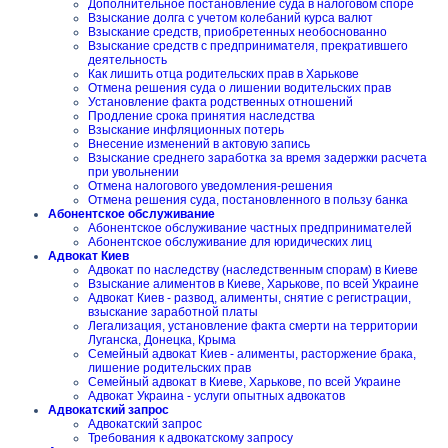
Дополнительное постановление суда в налоговом споре
Взыскание долга с учетом колебаний курса валют
Взыскание средств, приобретенных необоснованно
Взыскание средств с предпринимателя, прекратившего
деятельность
Как лишить отца родительских прав в Харькове
Отмена решения суда о лишении водительских прав
Установление факта родственных отношений
Продление срока принятия наследства
Взыскание инфляционных потерь
Внесение изменений в актовую запись
Взыскание среднего заработка за время задержки расчета
при увольнении
Отмена налогового уведомления-решения
Отмена решения суда, постановленного в пользу банка
Абонентское обслуживание
Абонентское обслуживание частных предпринимателей
Абонентское обслуживание для юридических лиц
Адвокат Киев
Адвокат по наследству (наследственным спорам) в Киеве
Взыскание алиментов в Киеве, Харькове, по всей Украине
Адвокат Киев - развод, алименты, снятие с регистрации,
взыскание заработной платы
Легализация, установление факта смерти на территории
Луганска, Донецка, Крыма
Семейный адвокат Киев - алименты, расторжение брака,
лишение родительских прав
Семейный адвокат в Киеве, Харькове, по всей Украине
Адвокат Украина - услуги опытных адвокатов
Адвокатский запрос
Адвокатский запрос
Требования к адвокатскому запросу