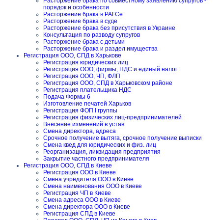
Расторжение брака по совместному заявлению супругов -
порядок и особенности
Расторжение брака в РАГСе
Расторжение брака в суде
Расторжение брака без присутствия в Украине
Консультация по разводу супругов
Расторжение брака с детьми
Расторжение брака и раздел имущества
Регистрация ООО, СПД в Харькове
Регистрация юридических лиц
Регистрация ООО, фирмы, НДС и единый налог
Регистрация ООО, ЧП, ФЛП
Регистрация ООО, СПД в Харьковском районе
Регистрация плательщика НДС
Подача Формы 6
Изготовление печатей Харьков
Регистрация ФОП I группы
Регистрация физических лиц-предпринимателей
Внесение изменений в устав
Смена директора, адреса
Срочное получение вытяга, срочное получение выписки
Смена квед для юридических и физ. лиц
Реорганизация, ликвидация предприятия
Закрытие частного предпринимателя
Регистрация ООО, СПД в Киеве
Регистрация ООО в Киеве
Смена учредителя ООО в Киеве
Смена наименования ООО в Киеве
Регистрация ЧП в Киеве
Смена адреса ООО в Киеве
Смена директора ООО в Киеве
Регистрация СПД в Киеве