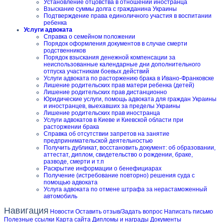
Установление отцовства в отношении иностранца
Взыскание суммы долга с гражданина Украины
Подтверждение права единоличного участия в воспитании
ребенка
Услуги адвоката
Справка о семейном положении
Порядок оформления документов в случае смерти
родственников
Порядок взыскания денежной компенсации за
неиспользованные календарные дни дополнительного
отпуска участникам боевых действий
Услуги адвоката по расторжению брака в Ивано-Франковске
Лишение родительских прав матери ребенка (детей)
Лишение родительских прав дистанционно
Юридические услуги, помощь адвоката для граждан Украины
и иностранцев, выехавших за пределы Украины
Лишение родительских прав иностранца
Услуги адвокатов в Киеве и Киевской области при
расторжении брака
Справка об отсутствии запретов на занятие
предпринимательской деятельностью
Получить дубликат, восстановить документ: об образовании,
аттестат, диплом, свидетельство о рождении, браке,
разводе, смерти и т.п
Раскрытие информации о бенефициарах
Получение (истребование повторно) решения суда с
помощью адвоката
Услуга адвоката по отмене штрафа за нерастаможенный
автомобиль
Навигация
Новости
Оставить отзыв/Задать вопрос
Написать письмо
Полезные ссылки
Карта сайта
Дипломы и награды
Документы