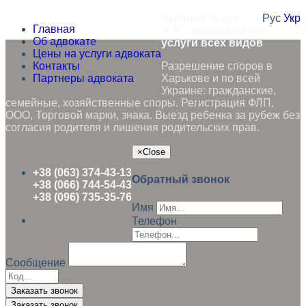
Адвокат Ящук
Рус
Укр
Главная
Н.А. - юридические
Об адвокате
услуги всех видов
Цены на услуги адвоката
Контакты
Разрешение споров в
Партнеры адвоката
Харькове и по всей
Украине: гражданские,
семейные, хозяйственные споры. Регистрация ФЛП,
ООО, Торговой марки, знака. Выезд ребенка за рубеж без
согласия родителя и лишения родительских прав.
×
Close
+38 (063) 374-43-13
Обратный звонок
+38 (066) 744-54-43
+38 (096) 735-35-76
Имя
Телефон
Сообщение
Заказать звонок