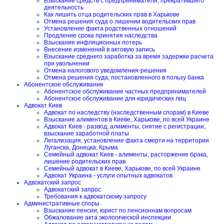
Взыскание средств с предпринимателя, прекратившего
деятельность
Как лишить отца родительских прав в Харькове
Отмена решения суда о лишении водительских прав
Установление факта родственных отношений
Продление срока принятия наследства
Взыскание инфляционных потерь
Внесение изменений в актовую запись
Взыскание среднего заработка за время задержки расчета
при увольнении
Отмена налогового уведомления-решения
Отмена решения суда, постановленного в пользу банка
Абонентское обслуживание
Абонентское обслуживание частных предпринимателей
Абонентское обслуживание для юридических лиц
Адвокат Киев
Адвокат по наследству (наследственным спорам) в Киеве
Взыскание алиментов в Киеве, Харькове, по всей Украине
Адвокат Киев - развод, алименты, снятие с регистрации,
взыскание заработной платы
Легализация, установление факта смерти на территории
Луганска, Донецка, Крыма
Семейный адвокат Киев - алименты, расторжение брака,
лишение родительских прав
Семейный адвокат в Киеве, Харькове, по всей Украине
Адвокат Украина - услуги опытных адвокатов
Адвокатский запрос
Адвокатский запрос
Требования к адвокатскому запросу
Административные споры
Взыскание пенсии, юрист по пенсионнам вопросам
Обжалование акта экологической инспекции