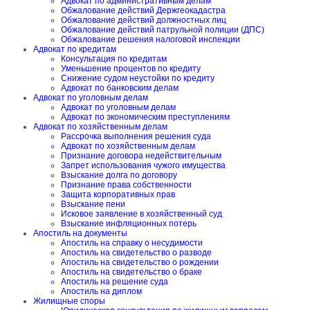
Адвокат по административным делам
Обжалование действий Держгеокадастра
Обжалование действий должностных лиц
Обжалование действий патрульной полиции (ДПС)
Обжалование решения налоговой инспекции
Адвокат по кредитам
Консультация по кредитам
Уменьшение процентов по кредиту
Снижение судом неустойки по кредиту
Адвокат по банковским делам
Адвокат по уголовным делам
Адвокат по уголовным делам
Адвокат по экономическим преступлениям
Адвокат по хозяйственным делам
Рассрочка выполнения решения суда
Адвокат по хозяйственным делам
Признание договора недействительным
Запрет использования чужого имущества
Взыскание долга по договору
Признание права собственности
Защита корпоративных прав
Взыскание пени
Исковое заявление в хозяйственный суд
Взыскание инфляционных потерь
Апостиль на документы
Апостиль на справку о несудимости
Апостиль на свидетельство о разводе
Апостиль на свидетельство о рождении
Апостиль на свидетельство о браке
Апостиль на решение суда
Апостиль на диплом
Жилищные споры