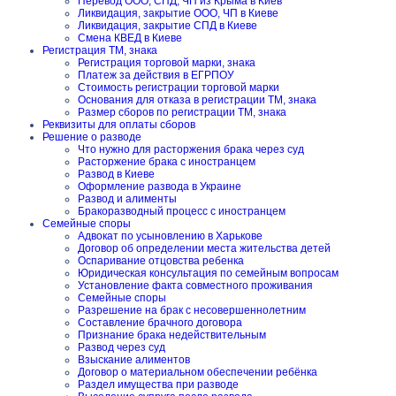
Перевод ООО, СПД, ЧП из Крыма в Киев
Ликвидация, закрытие ООО, ЧП в Киеве
Ликвидация, закрытие СПД в Киеве
Смена КВЕД в Киеве
Регистрация ТМ, знака
Регистрация торговой марки, знака
Платеж за действия в ЕГРПОУ
Стоимость регистрации торговой марки
Основания для отказа в регистрации ТМ, знака
Размер сборов по регистрации ТМ, знака
Реквизиты для оплаты сборов
Решение о разводе
Что нужно для расторжения брака через суд
Расторжение брака с иностранцем
Развод в Киеве
Оформление развода в Украине
Развод и алименты
Бракоразводный процесс с иностранцем
Семейные споры
Адвокат по усыновлению в Харькове
Договор об определении места жительства детей
Оспаривание отцовства ребенка
Юридическая консультация по семейным вопросам
Установление факта совместного проживания
Семейные споры
Разрешение на брак с несовершеннолетним
Составление брачного договора
Признание брака недействительным
Развод через суд
Взыскание алиментов
Договор о материальном обеспечении ребёнка
Раздел имущества при разводе