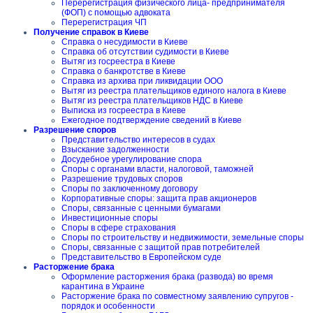
Перерегистрация физического лица- предпринимателя
(ФОП) с помощью адвоката
Перерегистрация ЧП
Получение справок в Киеве
Справка о несудимости в Киеве
Справка об отсутствии судимости в Киеве
Вытяг из госреестра в Киеве
Справка о банкротстве в Киеве
Справка из архива при ликвидации ООО
Вытяг из реестра плательщиков единого налога в Киеве
Вытяг из реестра плательщиков НДС в Киеве
Выписка из госреестра в Киеве
Ежегодное подтверждение сведений в Киеве
Разрешение споров
Представительство интересов в судах
Взыскание задолженности
Досудебное урегулирование спора
Споры с органами власти, налоговой, таможней
Разрешение трудовых споров
Споры по заключенному договору
Корпоративные споры: защита прав акционеров
Споры, связанные с ценными бумагами
Инвестиционные споры
Споры в сфере страхования
Споры по строительству и недвижимости, земельные споры
Споры, связанные с защитой прав потребителей
Представительство в Европейском суде
Расторжение брака
Оформление расторжения брака (развода) во время
карантина в Украине
Расторжение брака по совместному заявлению супругов -
порядок и особенности