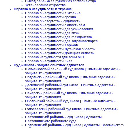
Выезд ребенка за рубеж без согласия отца
Установление отцовства
Справка о несудимости в Украине
Справка о несудимости в Украине
Справка о несудимости срочно
Справка об отсутствии судимости
Справка о несудимости с апостилем
Справка о несудимости для усыновления
Справка о несудимости для визы
Справка о несудимости для гражданства
Справка о несудимости для загранпаспорта
Справка о несудимости Харьков
Справка о несудимости Луганская область
Справка о несудимости Донецкая область
Справка несудимости для зоны АТО
Справка о несудимости Киев
Суды Киева - защита опытных адвокатов
Шевченковский районный суд Киева | Опытные адвокаты -
защита, консультация
Подольский районный суд Киева | Опытные адвокаты -
защита, консультация
Деснянский районный суд Киева | Опытные адвокаты -
защита, консультация
Печерский районный суд Киева | Опытные адвокаты -
защита, консультация
Оболонский районный суд Киева | Опытные адвокаты -
защита, консультация
Голосеевский районный суд Киева | Опытные адвокаты -
защита, консультация
Святошинский районный суд Киева | Адвокаты
Святошинского районного суда
Соломенский районный суд Киева | Адвокаты Соломенского