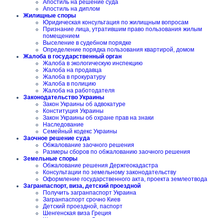
Апостиль на решение суда
Апостиль на диплом
Жилищные споры
Юридическая консультация по жилищным вопросам
Признание лица, утратившим право пользования жилым
помещением
Выселение в судебном порядке
Определение порядка пользования квартирой, домом
Жалоба в государственный орган
Жалоба в экологическую инспекцию
Жалоба на продавца
Жалоба в прокуратуру
Жалоба в полицию
Жалоба на работодателя
Законодательство Украины
Закон Украины об адвокатуре
Конституция Украины
Закон Украины об охране прав на знаки
Наследование
Семейный кодекс Украины
Заочное решение суда
Обжалование заочного решения
Размеры сборов по обжалованию заочного решения
Земельные споры
Обжалование решения Держгеокадастра
Консультации по земельному законодательству
Оформление государственного акта, проекта землеотвода
Загранпаспорт, виза, детский проездной
Получить загранпаспорт Украина
Загранпаспорт срочно Киев
Детский проездной, паспорт
Шенгенская виза Греция