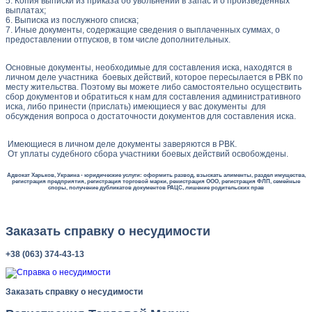
5. Копия выписки из приказа об увольнении в запас и о произведенных
выплатах;
6. Выписка из послужного списка;
7. Иные документы, содержащие сведения о выплаченных суммах, о
предоставлении отпусков, в том числе дополнительных.
Основные документы, необходимые для составления иска, находятся в
личном деле участника боевых действий, которое пересылается в РВК по
месту жительства. Поэтому вы можете либо самостоятельно осуществить
сбор документов и обратиться к нам для составления административного
иска, либо принести (прислать) имеющиеся у вас документы для
обсуждения вопроса о достаточности документов для составления иска.
Имеющиеся в личном деле документы заверяются в РВК.
От уплаты судебного сбора участники боевых действий освобождены.
Адвокат Харьков, Украина - юридические услуги: оформить развод, взыскать алименты, раздел имущества,
регистрация предприятия, регистрация торговой марки, ренистрация ООО, регистрация ФЛП, семейные
споры, получение дубликатов документов РАЦС, лишение родительских прав
Заказать справку о несудимости
+38 (063) 374-43-13
Заказать справку о несудимости