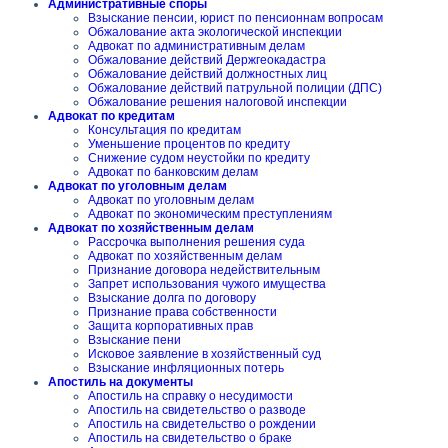
Административные споры
Взыскание пенсии, юрист по пенсионнам вопросам
Обжалование акта экологической инспекции
Адвокат по административным делам
Обжалование действий Держгеокадастра
Обжалование действий должностных лиц
Обжалование действий патрульной полиции (ДПС)
Обжалование решения налоговой инспекции
Адвокат по кредитам
Консультация по кредитам
Уменьшение процентов по кредиту
Снижение судом неустойки по кредиту
Адвокат по банковским делам
Адвокат по уголовным делам
Адвокат по уголовным делам
Адвокат по экономическим преступлениям
Адвокат по хозяйственным делам
Рассрочка выполнения решения суда
Адвокат по хозяйственным делам
Признание договора недействительным
Запрет использования чужого имущества
Взыскание долга по договору
Признание права собственности
Защита корпоративных прав
Взыскание пени
Исковое заявление в хозяйственный суд
Взыскание инфляционных потерь
Апостиль на документы
Апостиль на справку о несудимости
Апостиль на свидетельство о разводе
Апостиль на свидетельство о рождении
Апостиль на свидетельство о браке