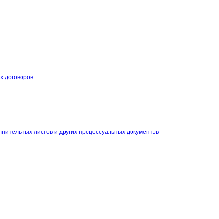
их договоров
и
лнительных листов и других процессуальных документов