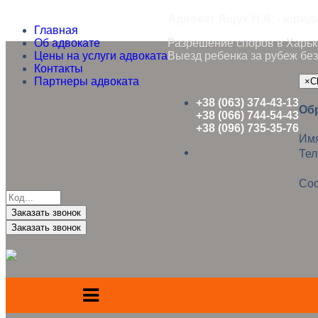
Адвокат Ящук Н.А. - юрид
Главная
Об адвокате
Разрешение споров в Харько
Цены на услуги адвоката
Выезд ребенка за рубеж без
Контакты
Партнеры адвоката
×
C
+38 (063) 374-43-13
Об
+38 (066) 744-54-43
+38 (096) 735-35-76
Им
Те
Со
Заказать звонок