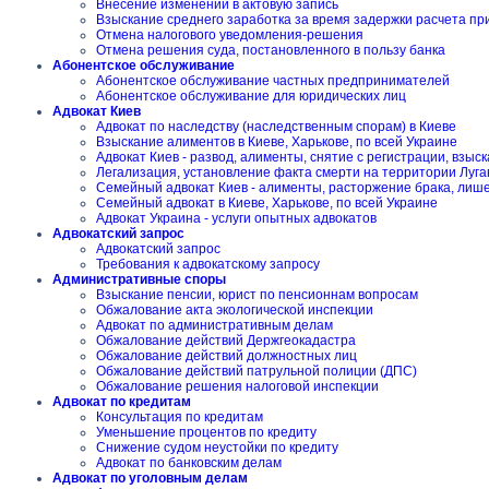
Внесение изменений в актовую запись
Взыскание среднего заработка за время задержки расчета пр
Отмена налогового уведомления-решения
Отмена решения суда, постановленного в пользу банка
Абонентское обслуживание
Абонентское обслуживание частных предпринимателей
Абонентское обслуживание для юридических лиц
Адвокат Киев
Адвокат по наследству (наследственным спорам) в Киеве
Взыскание алиментов в Киеве, Харькове, по всей Украине
Адвокат Киев - развод, алименты, снятие с регистрации, взы
Легализация, установление факта смерти на территории Луга
Семейный адвокат Киев - алименты, расторжение брака, лиш
Семейный адвокат в Киеве, Харькове, по всей Украине
Адвокат Украина - услуги опытных адвокатов
Адвокатский запрос
Адвокатский запрос
Требования к адвокатскому запросу
Административные споры
Взыскание пенсии, юрист по пенсионнам вопросам
Обжалование акта экологической инспекции
Адвокат по административным делам
Обжалование действий Держгеокадастра
Обжалование действий должностных лиц
Обжалование действий патрульной полиции (ДПС)
Обжалование решения налоговой инспекции
Адвокат по кредитам
Консультация по кредитам
Уменьшение процентов по кредиту
Снижение судом неустойки по кредиту
Адвокат по банковским делам
Адвокат по уголовным делам