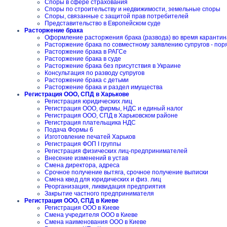
Споры в сфере страхования
Споры по строительству и недвижимости, земельные споры
Споры, связанные с защитой прав потребителей
Представительство в Европейском суде
Расторжение брака
Оформление расторжения брака (развода) во время карантин
Расторжение брака по совместному заявлению супругов - пор
Расторжение брака в РАГСе
Расторжение брака в суде
Расторжение брака без присутствия в Украине
Консультация по разводу супругов
Расторжение брака с детьми
Расторжение брака и раздел имущества
Регистрация ООО, СПД в Харькове
Регистрация юридических лиц
Регистрация ООО, фирмы, НДС и единый налог
Регистрация ООО, СПД в Харьковском районе
Регистрация плательщика НДС
Подача Формы 6
Изготовление печатей Харьков
Регистрация ФОП I группы
Регистрация физических лиц-предпринимателей
Внесение изменений в устав
Смена директора, адреса
Срочное получение вытяга, срочное получение выписки
Смена квед для юридических и физ. лиц
Реорганизация, ликвидация предприятия
Закрытие частного предпринимателя
Регистрация ООО, СПД в Киеве
Регистрация ООО в Киеве
Смена учредителя ООО в Киеве
Смена наименования ООО в Киеве