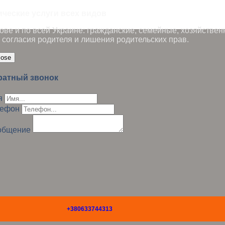
ические услуги всех видов
ве и по всей Украине: гражданские, семейные, хозяйствен
 согласия родителя и лишения родительских прав.
lose
ратный звонок
я
лефон
общение
+380633744313