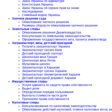
Закон Украины об адвокатуре
Конституция Украины
Закон Украины об охране прав на знаки
Наследование
Семейный кодекс Украины
Заочное решение суда
Обжалование заочного решения
Размеры сборов по обжалованию заочного решения
Земельные споры
Обжалование решения Держгеокадастра
Консультации по земельному законодательству
Оформление государственного акта, проекта землеотвода
Загранпаспорт, виза, детский проездной
Получить загранпаспорт Украина
Загранпаспорт срочно Киев
Детский проездной, паспорт
Шенгенская виза Греция
Шенгенская виза Литва
Мультивиза шенген
Загранпаспорт в Харькове
Загранпаспорт срочно Харьков
Загранпаспорт биометрический Харьков
Детский проездной документ Харьков
Имущественные споры
Услуги адвоката по защите права собственности
Выдел доли
Определения порядка пользования
Выплата стоимости части доли
Признание права собственности
Налоговые споры
Консультирование по налоговому законодательству
Обжалование действий налоговой, отмена налоговых актов, 