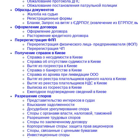
Обжалование протокола ДПС
Обжалование постановления патрульной полиции
Образцы документов
Жалоба на судью
Регистрационные формы
Бланки, Запрос на витяг з ЄДРПОУ, (извлечение из ЕГРПОУ, в
Оформление договора
Оформление договора
Расторжение кредитного договора
Перерегистрация ФЛП
Перерегистрация физического лица- предпринимателя (ФОП)
Перерегистрация ЧП
Получение справок в Киеве
Справка о несудимости в Киеве
Справка об отсутствии судимости в Киеве
Вытяг из госреестра в Киеве
Справка о банкротстве в Киеве
Справка из архива при ликвидации ООО
Вытяг из реестра плательщиков единого налога в Киеве
Вытяг из реестра плательщиков НДС в Киеве
Выписка из госреестра в Киеве
Ежегодное подтверждение сведений в Киеве
Разрешение споров
Представительство интересов в судах
Взыскание задолженности
Досудебное урегулирование спора
Споры с органами власти, налоговой, таможней
Разрешение трудовых споров
Споры по заключенному договору
Корпоративные споры: защита прав акционеров
Споры, связанные с ценными бумагами
Инвестиционные споры