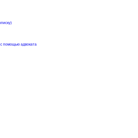
ыписку)
 с помощью адвоката