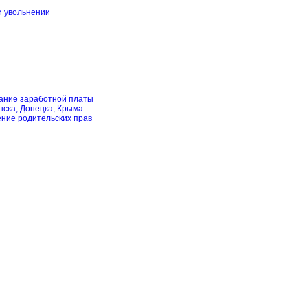
и увольнении
скание заработной платы
нска, Донецка, Крыма
ение родительских прав