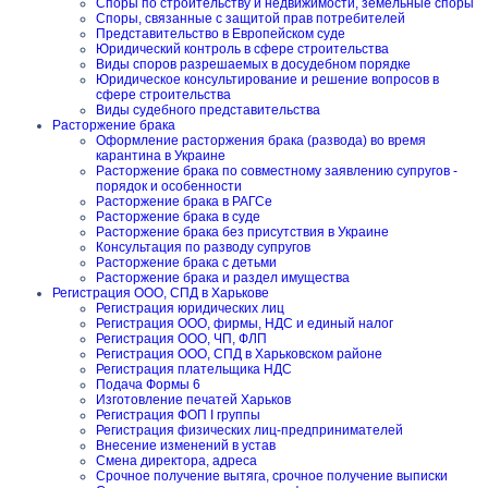
Споры по строительству и недвижимости, земельные споры
Споры, связанные с защитой прав потребителей
Представительство в Европейском суде
Юридический контроль в сфере строительства
Виды споров разрешаемых в досудебном порядке
Юридическое консультирование и решение вопросов в
сфере строительства
Виды судебного представительства
Расторжение брака
Оформление расторжения брака (развода) во время
карантина в Украине
Расторжение брака по совместному заявлению супругов -
порядок и особенности
Расторжение брака в РАГСе
Расторжение брака в суде
Расторжение брака без присутствия в Украине
Консультация по разводу супругов
Расторжение брака с детьми
Расторжение брака и раздел имущества
Регистрация ООО, СПД в Харькове
Регистрация юридических лиц
Регистрация ООО, фирмы, НДС и единый налог
Регистрация ООО, ЧП, ФЛП
Регистрация ООО, СПД в Харьковском районе
Регистрация плательщика НДС
Подача Формы 6
Изготовление печатей Харьков
Регистрация ФОП I группы
Регистрация физических лиц-предпринимателей
Внесение изменений в устав
Смена директора, адреса
Срочное получение вытяга, срочное получение выписки