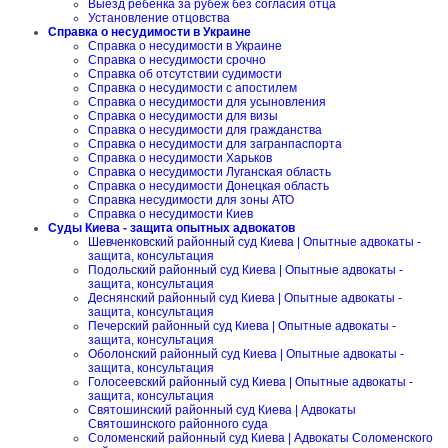
Выезд ребенка за рубеж без согласия отца
Установление отцовства
Справка о несудимости в Украине
Справка о несудимости в Украине
Справка о несудимости срочно
Справка об отсутствии судимости
Справка о несудимости с апостилем
Справка о несудимости для усыновления
Справка о несудимости для визы
Справка о несудимости для гражданства
Справка о несудимости для загранпаспорта
Справка о несудимости Харьков
Справка о несудимости Луганская область
Справка о несудимости Донецкая область
Справка несудимости для зоны АТО
Справка о несудимости Киев
Суды Киева - защита опытных адвокатов
Шевченковский районный суд Киева | Опытные адвокаты -
защита, консультация
Подольский районный суд Киева | Опытные адвокаты -
защита, консультация
Деснянский районный суд Киева | Опытные адвокаты -
защита, консультация
Печерский районный суд Киева | Опытные адвокаты -
защита, консультация
Оболонский районный суд Киева | Опытные адвокаты -
защита, консультация
Голосеевский районный суд Киева | Опытные адвокаты -
защита, консультация
Святошинский районный суд Киева | Адвокаты
Святошинского районного суда
Соломенский районный суд Киева | Адвокаты Соломенского