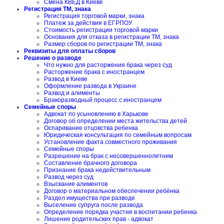
Смена КВЕД в Киеве
Регистрация ТМ, знака
Регистрация торговой марки, знака
Платеж за действия в ЕГРПОУ
Стоимость регистрации торговой марки
Основания для отказа в регистрации ТМ, знака
Размер сборов по регистрации ТМ, знака
Реквизиты для оплаты сборов
Решение о разводе
Что нужно для расторжения брака через суд
Расторжение брака с иностранцем
Развод в Киеве
Оформление развода в Украине
Развод и алименты
Бракоразводный процесс с иностранцем
Семейные споры
Адвокат по усыновлению в Харькове
Договор об определении места жительства детей
Оспаривание отцовства ребенка
Юридическая консультация по семейным вопросам
Установление факта совместного проживания
Семейные споры
Разрешение на брак с несовершеннолетним
Составление брачного договора
Признание брака недействительным
Развод через суд
Взыскание алиментов
Договор о материальном обеспечении ребёнка
Раздел имущества при разводе
Выселение супруга после развода
Определение порядка участия в воспитании ребенка
Лишение родительских прав - адвокат