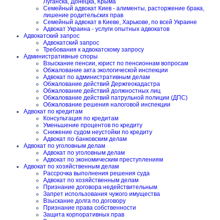
Луганска, Донецка, Крыма
Семейный адвокат Киев - алименты, расторжение брака,
лишение родительских прав
Семейный адвокат в Киеве, Харькове, по всей Украине
Адвокат Украина - услуги опытных адвокатов
Адвокатский запрос
Адвокатский запрос
Требования к адвокатскому запросу
Административные споры
Взыскание пенсии, юрист по пенсионнам вопросам
Обжалование акта экологической инспекции
Адвокат по административным делам
Обжалование действий Держгеокадастра
Обжалование действий должностных лиц
Обжалование действий патрульной полиции (ДПС)
Обжалование решения налоговой инспекции
Адвокат по кредитам
Консультация по кредитам
Уменьшение процентов по кредиту
Снижение судом неустойки по кредиту
Адвокат по банковским делам
Адвокат по уголовным делам
Адвокат по уголовным делам
Адвокат по экономическим преступлениям
Адвокат по хозяйственным делам
Рассрочка выполнения решения суда
Адвокат по хозяйственным делам
Признание договора недействительным
Запрет использования чужого имущества
Взыскание долга по договору
Признание права собственности
Защита корпоративных прав