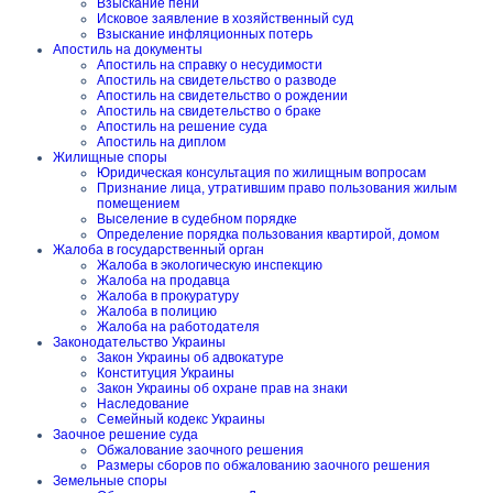
Взыскание пени
Исковое заявление в хозяйственный суд
Взыскание инфляционных потерь
Апостиль на документы
Апостиль на справку о несудимости
Апостиль на свидетельство о разводе
Апостиль на свидетельство о рождении
Апостиль на свидетельство о браке
Апостиль на решение суда
Апостиль на диплом
Жилищные споры
Юридическая консультация по жилищным вопросам
Признание лица, утратившим право пользования жилым
помещением
Выселение в судебном порядке
Определение порядка пользования квартирой, домом
Жалоба в государственный орган
Жалоба в экологическую инспекцию
Жалоба на продавца
Жалоба в прокуратуру
Жалоба в полицию
Жалоба на работодателя
Законодательство Украины
Закон Украины об адвокатуре
Конституция Украины
Закон Украины об охране прав на знаки
Наследование
Семейный кодекс Украины
Заочное решение суда
Обжалование заочного решения
Размеры сборов по обжалованию заочного решения
Земельные споры