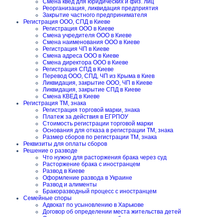
Смена квед для юридических и физ. лиц
Реорганизация, ликвидация предприятия
Закрытие частного предпринимателя
Регистрация ООО, СПД в Киеве
Регистрация ООО в Киеве
Смена учредителя ООО в Киеве
Смена наименования ООО в Киеве
Регистрация ЧП в Киеве
Смена адреса ООО в Киеве
Смена директора ООО в Киеве
Регистрация СПД в Киеве
Перевод ООО, СПД, ЧП из Крыма в Киев
Ликвидация, закрытие ООО, ЧП в Киеве
Ликвидация, закрытие СПД в Киеве
Смена КВЕД в Киеве
Регистрация ТМ, знака
Регистрация торговой марки, знака
Платеж за действия в ЕГРПОУ
Стоимость регистрации торговой марки
Основания для отказа в регистрации ТМ, знака
Размер сборов по регистрации ТМ, знака
Реквизиты для оплаты сборов
Решение о разводе
Что нужно для расторжения брака через суд
Расторжение брака с иностранцем
Развод в Киеве
Оформление развода в Украине
Развод и алименты
Бракоразводный процесс с иностранцем
Семейные споры
Адвокат по усыновлению в Харькове
Договор об определении места жительства детей