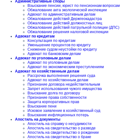
Административные споры
Взыскание пенсии, юрист по пенсионнам вопросам
Обжалование акта экологической инспекции
Адвокат по административным делам
Обжалование действий Держгеокадастра
Обжалование действий должностных лиц
Обжалование действий патрульной полиции (ДПС)
Обжалование решения налоговой инспекции
Адвокат по кредитам
Консультация по кредитам
Уменьшение процентов по кредиту
Снижение судом неустойки по кредиту
Адвокат по банковским делам
Адвокат по уголовным делам
Адвокат по уголовным делам
Адвокат по экономическим преступлениям
Адвокат по хозяйственным делам
Рассрочка выполнения решения суда
Адвокат по хозяйственным делам
Признание договора недействительным
Запрет использования чужого имущества
Взыскание долга по договору
Признание права собственности
Защита корпоративных прав
Взыскание пени
Исковое заявление в хозяйственный суд
Взыскание инфляционных потерь
Апостиль на документы
Апостиль на справку о несудимости
Апостиль на свидетельство о разводе
Апостиль на свидетельство о рождении
Апостиль на свидетельство о браке