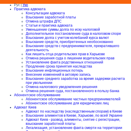
Рус |
Укр
Практика адвоката
Консультации адвоката
Взыскание заработной платы
Отмена штрафа ДПС
Статьи и практика адвоката
Уменьшение суммы долга по иску налоговой
Дополнительное постановление суда в налоговом споре
Взыскание долга с учетом колебаний курса валют
Взыскание средств, приобретенных необоснованно
Взыскание средств с предпринимателя, прекратившего
деятельность
Как лишить отца родительских прав в Харькове
Отмена решения суда о лишении водительских прав
Установление факта родственных отношений
Продление срока принятия наследства
Взыскание инфляционных потерь
Внесение изменений в актовую запись
Взыскание среднего заработка за время задержки расчета
при увольнении
Отмена налогового уведомления-решения
Отмена решения суда, постановленного в пользу банка
Абонентское обслуживание
Абонентское обслуживание частных предпринимателей
Абонентское обслуживание для юридических лиц
Адвокат Киев
Адвокат по наследству (наследственным спорам) в Киеве
Взыскание алиментов в Киеве, Харькове, по всей Украине
Адвокат Киев - развод, алименты, снятие с регистрации,
взыскание заработной платы
Легализация, установление факта смерти на территории