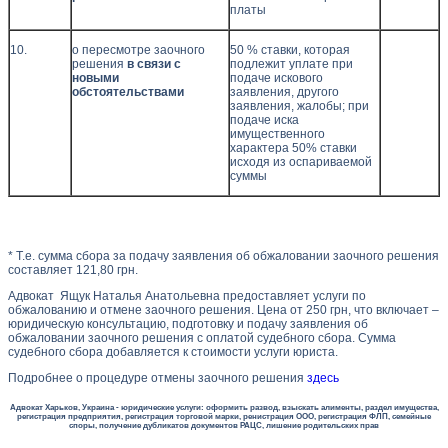
платы
10.
о пересмотре заочного
50 % ставки, которая
решения
в связи с
подлежит уплате при
новыми
подаче искового
обстоятельствами
заявления, другого
заявления, жалобы; при
подаче иска
имущественного
характера 50% ставки
исходя из оспариваемой
суммы
* Т.е. сумма сбора за подачу заявления об обжаловании заочного решения
составляет 121,80 грн.
Адвокат Ящук Наталья Анатольевна предоставляет услуги по
обжалованию и отмене заочного решения. Цена от 250 грн, что включает –
юридическую консультацию, подготовку и подачу заявления об
обжаловании заочного решения с оплатой судебного сбора. Сумма
судебного сбора добавляется к стоимости услуги юриста.
Подробнее о процедуре отмены заочного решения
здесь
Адвокат Харьков, Украина - юридические услуги: оформить развод, взыскать алименты, раздел имущества,
регистрация предприятия, регистрация торговой марки, ренистрация ООО, регистрация ФЛП, семейные
споры, получение дубликатов документов РАЦС, лишение родительских прав