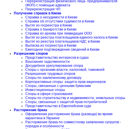
Перерегистрация физического лица- предпринимателя
(ФОП) с помощью адвоката
Перерегистрация ЧП
Получение справок в Киеве
Справка о несудимости в Киеве
Справка об отсутствии судимости в Киеве
Вытяг из госреестра в Киеве
Справка о банкротстве в Киеве
Справка из архива при ликвидации ООО
Вытяг из реестра плательщиков единого налога в Киеве
Вытяг из реестра плательщиков НДС в Киеве
Выписка из госреестра в Киеве
Ежегодное подтверждение сведений в Киеве
Разрешение споров
Представительство интересов в судах
Взыскание задолженности
Досудебное урегулирование спора
Споры с органами власти, налоговой, таможней
Разрешение трудовых споров
Споры по заключенному договору
Корпоративные споры: защита прав акционеров
Споры, связанные с ценными бумагами
Инвестиционные споры
Споры в сфере страхования
Споры по строительству и недвижимости, земельные споры
Споры, связанные с защитой прав потребителей
Представительство в Европейском суде
Расторжение брака
Оформление расторжения брака (развода) во время
карантина в Украине
Расторжение брака по совместному заявлению супругов -
порядок и особенности