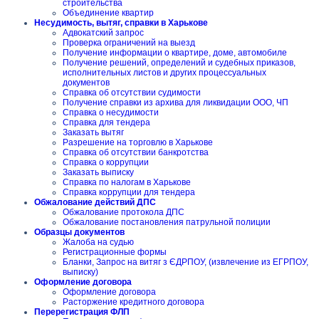
строительства
Объединение квартир
Несудимость, вытяг, справки в Харькове
Адвокатский запрос
Проверка ограничений на выезд
Получение информации о квартире, доме, автомобиле
Получение решений, определений и судебных приказов,
исполнительных листов и других процессуальных
документов
Справка об отсутствии судимости
Получение справки из архива для ликвидации ООО, ЧП
Справка о несудимости
Справка для тендера
Заказать вытяг
Разрешение на торговлю в Харькове
Справка об отсутствии банкротства
Справка о коррупции
Заказать выписку
Справка по налогам в Харькове
Справка коррупции для тендера
Обжалование действий ДПС
Обжалование протокола ДПС
Обжалование постановления патрульной полиции
Образцы документов
Жалоба на судью
Регистрационные формы
Бланки, Запрос на витяг з ЄДРПОУ, (извлечение из ЕГРПОУ,
выписку)
Оформление договора
Оформление договора
Расторжение кредитного договора
Перерегистрация ФЛП