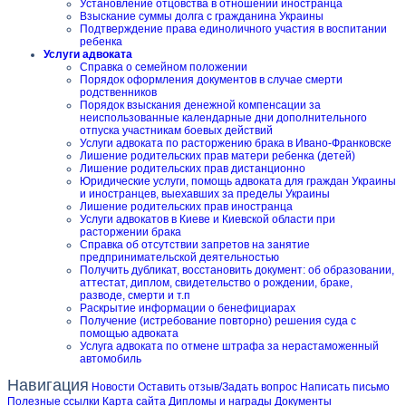
Установление отцовства в отношении иностранца
Взыскание суммы долга с гражданина Украины
Подтверждение права единоличного участия в воспитании
ребенка
Услуги адвоката
Справка о семейном положении
Порядок оформления документов в случае смерти
родственников
Порядок взыскания денежной компенсации за
неиспользованные календарные дни дополнительного
отпуска участникам боевых действий
Услуги адвоката по расторжению брака в Ивано-Франковске
Лишение родительских прав матери ребенка (детей)
Лишение родительских прав дистанционно
Юридические услуги, помощь адвоката для граждан Украины
и иностранцев, выехавших за пределы Украины
Лишение родительских прав иностранца
Услуги адвокатов в Киеве и Киевской области при
расторжении брака
Справка об отсутствии запретов на занятие
предпринимательской деятельностью
Получить дубликат, восстановить документ: об образовании,
аттестат, диплом, свидетельство о рождении, браке,
разводе, смерти и т.п
Раскрытие информации о бенефициарах
Получение (истребование повторно) решения суда с
помощью адвоката
Услуга адвоката по отмене штрафа за нерастаможенный
автомобиль
Навигация
Новости
Оставить отзыв/Задать вопрос
Написать письмо
Полезные ссылки
Карта сайта
Дипломы и награды
Документы