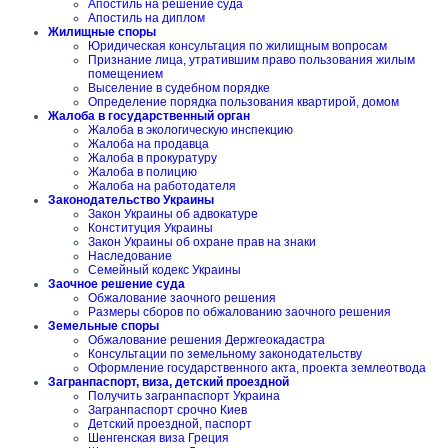
Апостиль на решение суда
Апостиль на диплом
Жилищные споры
Юридическая консультация по жилищным вопросам
Признание лица, утратившим право пользования жилым
помещением
Выселение в судебном порядке
Определение порядка пользования квартирой, домом
Жалоба в государственный орган
Жалоба в экологическую инспекцию
Жалоба на продавца
Жалоба в прокуратуру
Жалоба в полицию
Жалоба на работодателя
Законодательство Украины
Закон Украины об адвокатуре
Конституция Украины
Закон Украины об охране прав на знаки
Наследование
Семейный кодекс Украины
Заочное решение суда
Обжалование заочного решения
Размеры сборов по обжалованию заочного решения
Земельные споры
Обжалование решения Держгеокадастра
Консультации по земельному законодательству
Оформление государственного акта, проекта землеотвода
Загранпаспорт, виза, детский проездной
Получить загранпаспорт Украина
Загранпаспорт срочно Киев
Детский проездной, паспорт
Шенгенская виза Греция