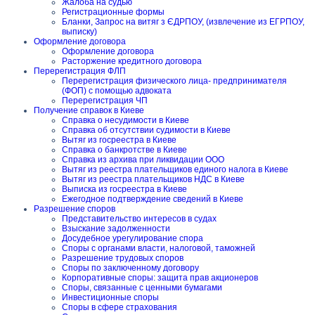
Жалоба на судью
Регистрационные формы
Бланки, Запрос на витяг з ЄДРПОУ, (извлечение из ЕГРПОУ,
выписку)
Оформление договора
Оформление договора
Расторжение кредитного договора
Перерегистрация ФЛП
Перерегистрация физического лица- предпринимателя
(ФОП) с помощью адвоката
Перерегистрация ЧП
Получение справок в Киеве
Справка о несудимости в Киеве
Справка об отсутствии судимости в Киеве
Вытяг из госреестра в Киеве
Справка о банкротстве в Киеве
Справка из архива при ликвидации ООО
Вытяг из реестра плательщиков единого налога в Киеве
Вытяг из реестра плательщиков НДС в Киеве
Выписка из госреестра в Киеве
Ежегодное подтверждение сведений в Киеве
Разрешение споров
Представительство интересов в судах
Взыскание задолженности
Досудебное урегулирование спора
Споры с органами власти, налоговой, таможней
Разрешение трудовых споров
Споры по заключенному договору
Корпоративные споры: защита прав акционеров
Споры, связанные с ценными бумагами
Инвестиционные споры
Споры в сфере страхования