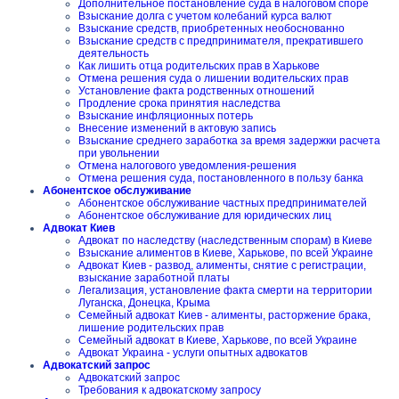
Дополнительное постановление суда в налоговом споре
Взыскание долга с учетом колебаний курса валют
Взыскание средств, приобретенных необоснованно
Взыскание средств с предпринимателя, прекратившего
деятельность
Как лишить отца родительских прав в Харькове
Отмена решения суда о лишении водительских прав
Установление факта родственных отношений
Продление срока принятия наследства
Взыскание инфляционных потерь
Внесение изменений в актовую запись
Взыскание среднего заработка за время задержки расчета
при увольнении
Отмена налогового уведомления-решения
Отмена решения суда, постановленного в пользу банка
Абонентское обслуживание
Абонентское обслуживание частных предпринимателей
Абонентское обслуживание для юридических лиц
Адвокат Киев
Адвокат по наследству (наследственным спорам) в Киеве
Взыскание алиментов в Киеве, Харькове, по всей Украине
Адвокат Киев - развод, алименты, снятие с регистрации,
взыскание заработной платы
Легализация, установление факта смерти на территории
Луганска, Донецка, Крыма
Семейный адвокат Киев - алименты, расторжение брака,
лишение родительских прав
Семейный адвокат в Киеве, Харькове, по всей Украине
Адвокат Украина - услуги опытных адвокатов
Адвокатский запрос
Адвокатский запрос
Требования к адвокатскому запросу