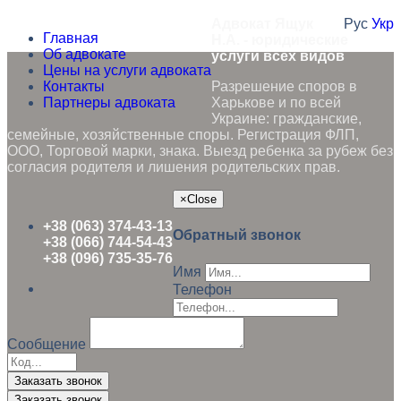
Адвокат Ящук
Рус
Укр
Главная
Н.А. - юридические
Об адвокате
услуги всех видов
Цены на услуги адвоката
Контакты
Разрешение споров в
Партнеры адвоката
Харькове и по всей
Украине: гражданские,
семейные, хозяйственные споры. Регистрация ФЛП,
ООО, Торговой марки, знака. Выезд ребенка за рубеж без
согласия родителя и лишения родительских прав.
×
Close
+38 (063) 374-43-13
Обратный звонок
+38 (066) 744-54-43
+38 (096) 735-35-76
Имя
Телефон
Сообщение
Заказать звонок