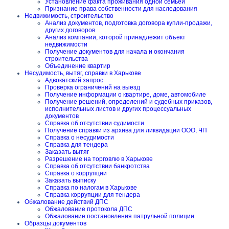
Установление факта проживания одной семьей
Признание права собственности для наследования
Недвижимость, строительство
Анализ документов, подготовка договора купли-продажи,
других договоров
Анализ компании, которой принадлежит объект
недвижимости
Получение документов для начала и окончания
строительства
Объединение квартир
Несудимость, вытяг, справки в Харькове
Адвокатский запрос
Проверка ограничений на выезд
Получение информации о квартире, доме, автомобиле
Получение решений, определений и судебных приказов,
исполнительных листов и других процессуальных
документов
Справка об отсутствии судимости
Получение справки из архива для ликвидации ООО, ЧП
Справка о несудимости
Справка для тендера
Заказать вытяг
Разрешение на торговлю в Харькове
Справка об отсутствии банкротства
Справка о коррупции
Заказать выписку
Справка по налогам в Харькове
Справка коррупции для тендера
Обжалование действий ДПС
Обжалование протокола ДПС
Обжалование постановления патрульной полиции
Образцы документов