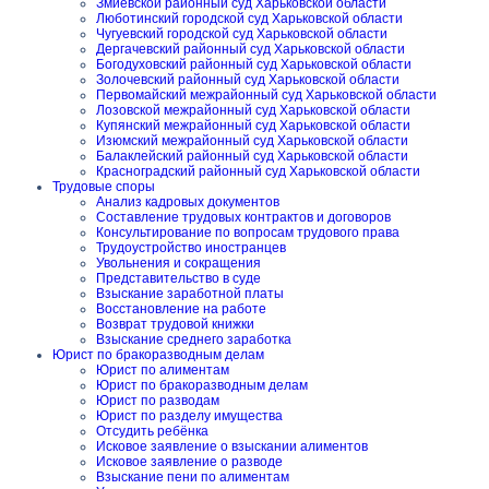
Змиевской районный суд Харьковской области
Люботинский городской суд Харьковской области
Чугуевский городской суд Харьковской области
Дергачевский районный суд Харьковской области
Богодуховский районный суд Харьковской области
Золочевский районный суд Харьковской области
Первомайский межрайонный суд Харьковской области
Лозовской межрайонный суд Харьковской области
Купянский межрайонный суд Харьковской области
Изюмский межрайонный суд Харьковской области
Балаклейский районный суд Харьковской области
Красноградский районный суд Харьковской области
Трудовые споры
Анализ кадровых документов
Составление трудовых контрактов и договоров
Консультирование по вопросам трудового права
Трудоустройство иностранцев
Увольнения и сокращения
Представительство в суде
Взыскание заработной платы
Восстановление на работе
Возврат трудовой книжки
Взыскание среднего заработка
Юрист по бракоразводным делам
Юрист по алиментам
Юрист по бракоразводным делам
Юрист по разводам
Юрист по разделу имущества
Отсудить ребёнка
Исковое заявление о взыскании алиментов
Исковое заявление о разводе
Взыскание пени по алиментам