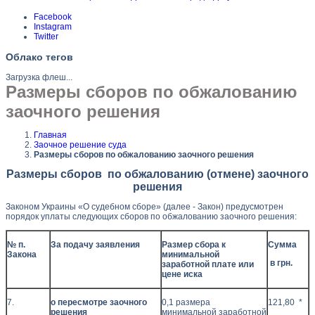
Facebook
Instagram
Twitter
Облако тегов
Загрузка флеш...
Размеры сборов по обжалованию
заочного решения
Главная
Заочное решение суда
Размеры сборов по обжалованию заочного решения
Размеры сборов по обжалованию (отмене) заочного
решения
Законом Украины «O судебном сборе» (далее - Закон) предусмотрен
порядок уплаты следующих сборов по обжалованию заочного решения:
№ п.
За подачу заявления
Размер сбора к
Сумма
Закона
минимальной
в грн.
заработной плате или
цене иска
7.
о пересмотре заочного
0,1 размера
121,80 *
решения
минимальной заработной