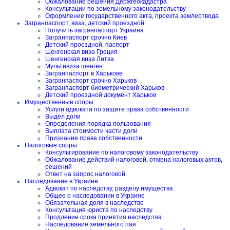
Обжалование решения Держгеокадастра
Консультации по земельному законодательству
Оформление государственного акта, проекта землеотвода
Загранпаспорт, виза, детский проездной
Получить загранпаспорт Украина
Загранпаспорт срочно Киев
Детский проездной, паспорт
Шенгенская виза Греция
Шенгенская виза Литва
Мультивиза шенген
Загранпаспорт в Харькове
Загранпаспорт срочно Харьков
Загранпаспорт биометрический Харьков
Детский проездной документ Харьков
Имущественные споры
Услуги адвоката по защите права собственности
Выдел доли
Определения порядка пользования
Выплата стоимости части доли
Признание права собственности
Налоговые споры
Консультирование по налоговому законодательству
Обжалование действий налоговой, отмена налоговых актов,
решений
Ответ на запрос налоговой
Наследование в Украине
Адвокат по наследству, разделу имущества
Общее о наследовании в Украине
Обязательная доля в наследстве
Консультация юриста по наследству
Продление срока принятия наследства
Наследование земельного пая