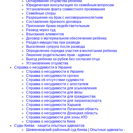
Оспаривание отцовства ребенка
Юридическая консультация по семейным вопросам
Установление факта совместного проживания
Семейные споры
Разрешение на брак с несовершеннолетним
Составление брачного договора
Признание брака недействительным
Развод через суд
Взыскание алиментов
Договор о материальном обеспечении ребёнка
Раздел имущества при разводе
Выселение супруга после развода
Определение порядка участия в воспитании ребенка
Лишение родительских прав - адвокат
Выезд ребенка за рубеж без согласия отца
Установление отцовства
Справка о несудимости в Украине
Справка о несудимости в Украине
Справка о несудимости срочно
Справка об отсутствии судимости
Справка о несудимости с апостилем
Справка о несудимости для усыновления
Справка о несудимости для визы
Справка о несудимости для гражданства
Справка о несудимости для загранпаспорта
Справка о несудимости Харьков
Справка о несудимости Луганская область
Справка о несудимости Донецкая область
Справка несудимости для зоны АТО
Справка о несудимости Киев
Суды Киева - защита опытных адвокатов
Шевченковский районный суд Киева | Опытные адвокаты -