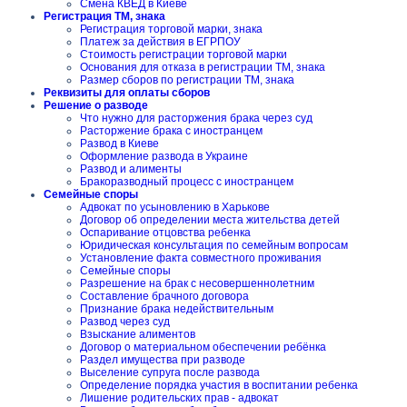
Смена КВЕД в Киеве
Регистрация ТМ, знака
Регистрация торговой марки, знака
Платеж за действия в ЕГРПОУ
Стоимость регистрации торговой марки
Основания для отказа в регистрации ТМ, знака
Размер сборов по регистрации ТМ, знака
Реквизиты для оплаты сборов
Решение о разводе
Что нужно для расторжения брака через суд
Расторжение брака с иностранцем
Развод в Киеве
Оформление развода в Украине
Развод и алименты
Бракоразводный процесс с иностранцем
Семейные споры
Адвокат по усыновлению в Харькове
Договор об определении места жительства детей
Оспаривание отцовства ребенка
Юридическая консультация по семейным вопросам
Установление факта совместного проживания
Семейные споры
Разрешение на брак с несовершеннолетним
Составление брачного договора
Признание брака недействительным
Развод через суд
Взыскание алиментов
Договор о материальном обеспечении ребёнка
Раздел имущества при разводе
Выселение супруга после развода
Определение порядка участия в воспитании ребенка
Лишение родительских прав - адвокат