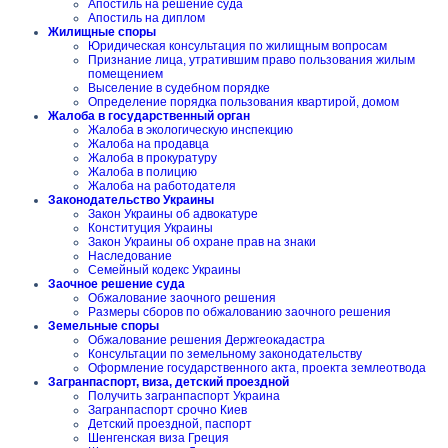
Апостиль на решение суда
Апостиль на диплом
Жилищные споры
Юридическая консультация по жилищным вопросам
Признание лица, утратившим право пользования жилым
помещением
Выселение в судебном порядке
Определение порядка пользования квартирой, домом
Жалоба в государственный орган
Жалоба в экологическую инспекцию
Жалоба на продавца
Жалоба в прокуратуру
Жалоба в полицию
Жалоба на работодателя
Законодательство Украины
Закон Украины об адвокатуре
Конституция Украины
Закон Украины об охране прав на знаки
Наследование
Семейный кодекс Украины
Заочное решение суда
Обжалование заочного решения
Размеры сборов по обжалованию заочного решения
Земельные споры
Обжалование решения Держгеокадастра
Консультации по земельному законодательству
Оформление государственного акта, проекта землеотвода
Загранпаспорт, виза, детский проездной
Получить загранпаспорт Украина
Загранпаспорт срочно Киев
Детский проездной, паспорт
Шенгенская виза Греция