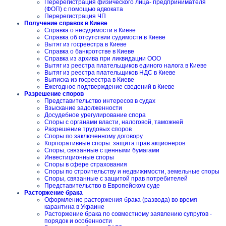
Перерегистрация физического лица- предпринимателя
(ФОП) с помощью адвоката
Перерегистрация ЧП
Получение справок в Киеве
Справка о несудимости в Киеве
Справка об отсутствии судимости в Киеве
Вытяг из госреестра в Киеве
Справка о банкротстве в Киеве
Справка из архива при ликвидации ООО
Вытяг из реестра плательщиков единого налога в Киеве
Вытяг из реестра плательщиков НДС в Киеве
Выписка из госреестра в Киеве
Ежегодное подтверждение сведений в Киеве
Разрешение споров
Представительство интересов в судах
Взыскание задолженности
Досудебное урегулирование спора
Споры с органами власти, налоговой, таможней
Разрешение трудовых споров
Споры по заключенному договору
Корпоративные споры: защита прав акционеров
Споры, связанные с ценными бумагами
Инвестиционные споры
Споры в сфере страхования
Споры по строительству и недвижимости, земельные споры
Споры, связанные с защитой прав потребителей
Представительство в Европейском суде
Расторжение брака
Оформление расторжения брака (развода) во время
карантина в Украине
Расторжение брака по совместному заявлению супругов -
порядок и особенности