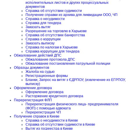
исполнительных листов и других процессуальных
документов
Справка об отсутствии судимости
Получение справки из архива для ликвидации ООО, ЧП
Справка о несудимости
Справка для тендера
Заказать вытяг
Разрешение на торговлю в Харькове
Справка об отсутствии банкротства
Справка о коррупции
Заказать выписку
Справка по налогам в Харькове
Справка коррупции для тендера
Обжалование действий ДПС
Обжалование протокола ДПС
Обжалование постановления патрульной полиции
Образцы документов
Жалоба на судью
Регистрационные формы
Бланки, Запрос на витяг з ЄДРПОУ, (извлечение из ЕГРПОУ,
выписку)
Оформление договора
Оформление договора
Расторжение кредитного договора
Перерегистрация ФЛП
Перерегистрация физического лица- предпринимателя
(ФОП) с помощью адвоката
Перерегистрация ЧП
Получение справок в Киеве
Справка о несудимости в Киеве
Справка об отсутствии судимости в Киеве
Вытяг из госреестра в Киеве