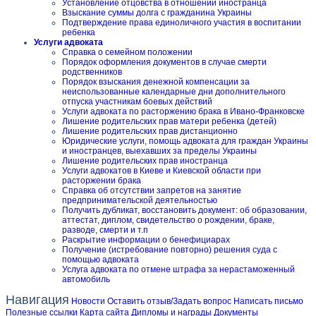
Установление отцовства в отношении иностранца
Взыскание суммы долга с гражданина Украины
Подтверждение права единоличного участия в воспитании
ребенка
Услуги адвоката
Справка о семейном положении
Порядок оформления документов в случае смерти
родственников
Порядок взыскания денежной компенсации за
неиспользованные календарные дни дополнительного
отпуска участникам боевых действий
Услуги адвоката по расторжению брака в Ивано-Франковске
Лишение родительских прав матери ребенка (детей)
Лишение родительских прав дистанционно
Юридические услуги, помощь адвоката для граждан Украины
и иностранцев, выехавших за пределы Украины
Лишение родительских прав иностранца
Услуги адвокатов в Киеве и Киевской области при
расторжении брака
Справка об отсутствии запретов на занятие
предпринимательской деятельностью
Получить дубликат, восстановить документ: об образовании,
аттестат, диплом, свидетельство о рождении, браке,
разводе, смерти и т.п
Раскрытие информации о бенефициарах
Получение (истребование повторно) решения суда с
помощью адвоката
Услуга адвоката по отмене штрафа за нерастаможенный
автомобиль
Навигация
Новости
Оставить отзыв/Задать вопрос
Написать письмо
Полезные ссылки
Карта сайта
Дипломы и награды
Документы