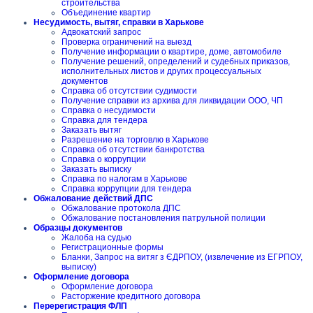
строительства
Объединение квартир
Несудимость, вытяг, справки в Харькове
Адвокатский запрос
Проверка ограничений на выезд
Получение информации о квартире, доме, автомобиле
Получение решений, определений и судебных приказов,
исполнительных листов и других процессуальных
документов
Справка об отсутствии судимости
Получение справки из архива для ликвидации ООО, ЧП
Справка о несудимости
Справка для тендера
Заказать вытяг
Разрешение на торговлю в Харькове
Справка об отсутствии банкротства
Справка о коррупции
Заказать выписку
Справка по налогам в Харькове
Справка коррупции для тендера
Обжалование действий ДПС
Обжалование протокола ДПС
Обжалование постановления патрульной полиции
Образцы документов
Жалоба на судью
Регистрационные формы
Бланки, Запрос на витяг з ЄДРПОУ, (извлечение из ЕГРПОУ,
выписку)
Оформление договора
Оформление договора
Расторжение кредитного договора
Перерегистрация ФЛП