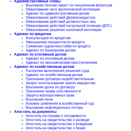
Административные споры
Взыскание пенсии, юрист по пенсионнам вопросам
Обжалование акта экологической инспекции
Адвокат по административным делам
Обжалование действий Держгеокадастра
Обжалование действий должностных лиц
Обжалование действий патрульной полиции (ДПС)
Обжалование решения налоговой инспекции
Адвокат по кредитам
Консультация по кредитам
Уменьшение процентов по кредиту
Снижение судом неустойки по кредиту
Адвокат по банковским делам
Адвокат по уголовным делам
Адвокат по уголовным делам
Адвокат по экономическим преступлениям
Адвокат по хозяйственным делам
Рассрочка выполнения решения суда
Адвокат по хозяйственным делам
Признание договора недействительным
Запрет использования чужого имущества
Взыскание долга по договору
Признание права собственности
Защита корпоративных прав
Взыскание пени
Исковое заявление в хозяйственный суд
Взыскание инфляционных потерь
Апостиль на документы
Апостиль на справку о несудимости
Апостиль на свидетельство о разводе
Апостиль на свидетельство о рождении
Апостиль на свидетельство о браке