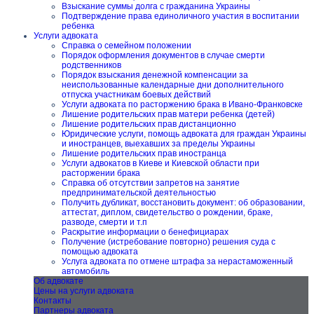
Взыскание суммы долга с гражданина Украины
Подтверждение права единоличного участия в воспитании
ребенка
Услуги адвоката
Справка о семейном положении
Порядок оформления документов в случае смерти
родственников
Порядок взыскания денежной компенсации за
неиспользованные календарные дни дополнительного
отпуска участникам боевых действий
Услуги адвоката по расторжению брака в Ивано-Франковске
Лишение родительских прав матери ребенка (детей)
Лишение родительских прав дистанционно
Юридические услуги, помощь адвоката для граждан Украины
и иностранцев, выехавших за пределы Украины
Лишение родительских прав иностранца
Услуги адвокатов в Киеве и Киевской области при
расторжении брака
Справка об отсутствии запретов на занятие
предпринимательской деятельностью
Получить дубликат, восстановить документ: об образовании,
аттестат, диплом, свидетельство о рождении, браке,
разводе, смерти и т.п
Раскрытие информации о бенефициарах
Получение (истребование повторно) решения суда с
помощью адвоката
Услуга адвоката по отмене штрафа за нерастаможенный
автомобиль
Об адвокате
Цены на услуги адвоката
Контакты
Партнеры адвоката