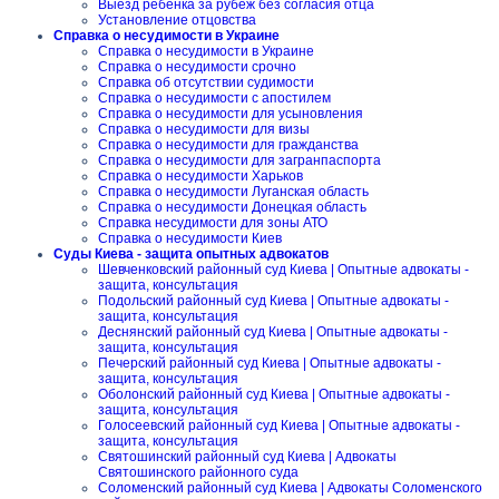
Выезд ребенка за рубеж без согласия отца
Установление отцовства
Справка о несудимости в Украине
Справка о несудимости в Украине
Справка о несудимости срочно
Справка об отсутствии судимости
Справка о несудимости с апостилем
Справка о несудимости для усыновления
Справка о несудимости для визы
Справка о несудимости для гражданства
Справка о несудимости для загранпаспорта
Справка о несудимости Харьков
Справка о несудимости Луганская область
Справка о несудимости Донецкая область
Справка несудимости для зоны АТО
Справка о несудимости Киев
Суды Киева - защита опытных адвокатов
Шевченковский районный суд Киева | Опытные адвокаты -
защита, консультация
Подольский районный суд Киева | Опытные адвокаты -
защита, консультация
Деснянский районный суд Киева | Опытные адвокаты -
защита, консультация
Печерский районный суд Киева | Опытные адвокаты -
защита, консультация
Оболонский районный суд Киева | Опытные адвокаты -
защита, консультация
Голосеевский районный суд Киева | Опытные адвокаты -
защита, консультация
Святошинский районный суд Киева | Адвокаты
Святошинского районного суда
Соломенский районный суд Киева | Адвокаты Соломенского