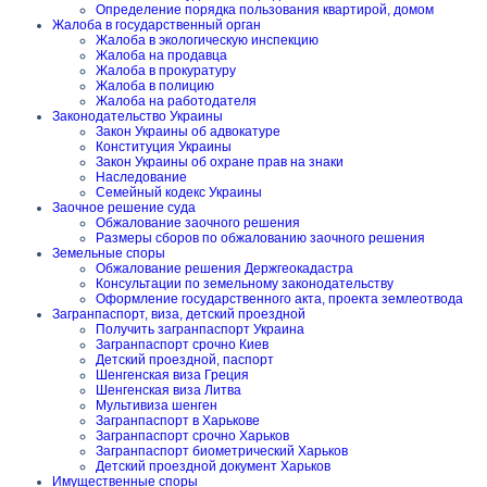
Определение порядка пользования квартирой, домом
Жалоба в государственный орган
Жалоба в экологическую инспекцию
Жалоба на продавца
Жалоба в прокуратуру
Жалоба в полицию
Жалоба на работодателя
Законодательство Украины
Закон Украины об адвокатуре
Конституция Украины
Закон Украины об охране прав на знаки
Наследование
Семейный кодекс Украины
Заочное решение суда
Обжалование заочного решения
Размеры сборов по обжалованию заочного решения
Земельные споры
Обжалование решения Держгеокадастра
Консультации по земельному законодательству
Оформление государственного акта, проекта землеотвода
Загранпаспорт, виза, детский проездной
Получить загранпаспорт Украина
Загранпаспорт срочно Киев
Детский проездной, паспорт
Шенгенская виза Греция
Шенгенская виза Литва
Мультивиза шенген
Загранпаспорт в Харькове
Загранпаспорт срочно Харьков
Загранпаспорт биометрический Харьков
Детский проездной документ Харьков
Имущественные споры