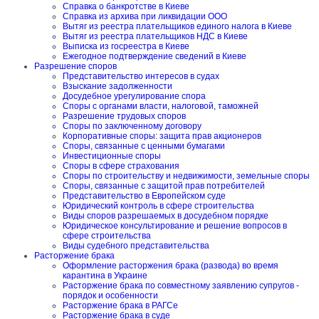
Справка о банкротстве в Киеве
Справка из архива при ликвидации ООО
Вытяг из реестра плательщиков единого налога в Киеве
Вытяг из реестра плательщиков НДС в Киеве
Выписка из госреестра в Киеве
Ежегодное подтверждение сведений в Киеве
Разрешение споров
Представительство интересов в судах
Взыскание задолженности
Досудебное урегулирование спора
Споры с органами власти, налоговой, таможней
Разрешение трудовых споров
Споры по заключенному договору
Корпоративные споры: защита прав акционеров
Споры, связанные с ценными бумагами
Инвестиционные споры
Споры в сфере страхования
Споры по строительству и недвижимости, земельные споры
Споры, связанные с защитой прав потребителей
Представительство в Европейском суде
Юридический контроль в сфере строительства
Виды споров разрешаемых в досудебном порядке
Юридическое консультирование и решение вопросов в
сфере строительства
Виды судебного представительства
Расторжение брака
Оформление расторжения брака (развода) во время
карантина в Украине
Расторжение брака по совместному заявлению супругов -
порядок и особенности
Расторжение брака в РАГСе
Расторжение брака в суде