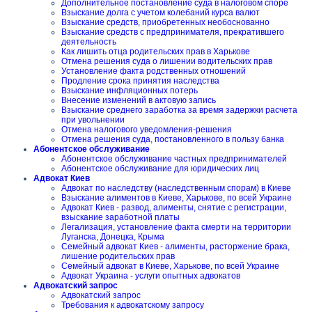
Дополнительное постановление суда в налоговом споре
Взыскание долга с учетом колебаний курса валют
Взыскание средств, приобретенных необоснованно
Взыскание средств с предпринимателя, прекратившего
деятельность
Как лишить отца родительских прав в Харькове
Отмена решения суда о лишении водительских прав
Установление факта родственных отношений
Продление срока принятия наследства
Взыскание инфляционных потерь
Внесение изменений в актовую запись
Взыскание среднего заработка за время задержки расчета
при увольнении
Отмена налогового уведомления-решения
Отмена решения суда, постановленного в пользу банка
Абонентское обслуживание
Абонентское обслуживание частных предпринимателей
Абонентское обслуживание для юридических лиц
Адвокат Киев
Адвокат по наследству (наследственным спорам) в Киеве
Взыскание алиментов в Киеве, Харькове, по всей Украине
Адвокат Киев - развод, алименты, снятие с регистрации,
взыскание заработной платы
Легализация, установление факта смерти на территории
Луганска, Донецка, Крыма
Семейный адвокат Киев - алименты, расторжение брака,
лишение родительских прав
Семейный адвокат в Киеве, Харькове, по всей Украине
Адвокат Украина - услуги опытных адвокатов
Адвокатский запрос
Адвокатский запрос
Требования к адвокатскому запросу