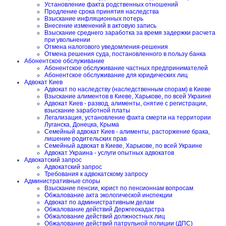
Установление факта родственных отношений
Продление срока принятия наследства
Взыскание инфляционных потерь
Внесение изменений в актовую запись
Взыскание среднего заработка за время задержки расчета
при увольнении
Отмена налогового уведомления-решения
Отмена решения суда, постановленного в пользу банка
Абонентское обслуживание
Абонентское обслуживание частных предпринимателей
Абонентское обслуживание для юридических лиц
Адвокат Киев
Адвокат по наследству (наследственным спорам) в Киеве
Взыскание алиментов в Киеве, Харькове, по всей Украине
Адвокат Киев - развод, алименты, снятие с регистрации,
взыскание заработной платы
Легализация, установление факта смерти на территории
Луганска, Донецка, Крыма
Семейный адвокат Киев - алименты, расторжение брака,
лишение родительских прав
Семейный адвокат в Киеве, Харькове, по всей Украине
Адвокат Украина - услуги опытных адвокатов
Адвокатский запрос
Адвокатский запрос
Требования к адвокатскому запросу
Административные споры
Взыскание пенсии, юрист по пенсионнам вопросам
Обжалование акта экологической инспекции
Адвокат по административным делам
Обжалование действий Держгеокадастра
Обжалование действий должностных лиц
Обжалование действий патрульной полиции (ДПС)