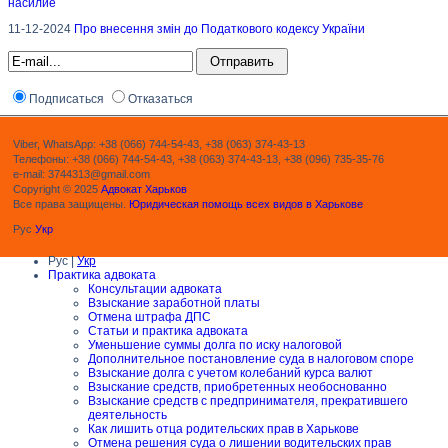
насилие
11-12-2024
Про внесення змін до Податкового кодексу України
Подписаться
Отказаться
Viber, WhatsApp: +38 (066) 744-54-43, +38 (063) 374-43-13
Телефоны: +38 (066) 744-54-43, +38 (063) 374-43-13, +38 (096) 735-35-76
e-mail: 3744313@gmail.com
Copyright © 2025
Адвокат Харьков
Все права защищены.
Юридическая помощь всех видов в Харькове
Рус
Укр
Рус |
Укр
Практика адвоката
Консультации адвоката
Взыскание заработной платы
Отмена штрафа ДПС
Статьи и практика адвоката
Уменьшение суммы долга по иску налоговой
Дополнительное постановление суда в налоговом споре
Взыскание долга с учетом колебаний курса валют
Взыскание средств, приобретенных необоснованно
Взыскание средств с предпринимателя, прекратившего
деятельность
Как лишить отца родительских прав в Харькове
Отмена решения суда о лишении водительских прав