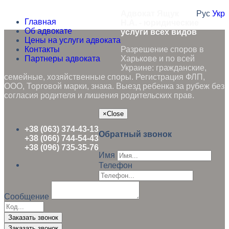
Адвокат Ящук
Рус
Укр
Главная
Н.А. - юридические
Об адвокате
услуги всех видов
Цены на услуги адвоката
Контакты
Разрешение споров в
Партнеры адвоката
Харькове и по всей
Украине: гражданские,
семейные, хозяйственные споры. Регистрация ФЛП,
ООО, Торговой марки, знака. Выезд ребенка за рубеж без
согласия родителя и лишения родительских прав.
×
Close
+38 (063) 374-43-13
Обратный звонок
+38 (066) 744-54-43
+38 (096) 735-35-76
Имя
Телефон
Сообщение
Заказать звонок