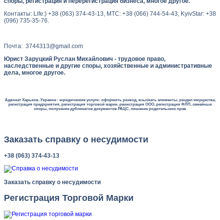
споры, регистрация и перерегистрация бизнеса, многое другое.
Контакты: Life:) +38 (063) 374-43-13, МТС: +38 (066) 744-54-43, KyivStar: +38
(096) 735-35-76.
Почта: 3744313@gmail.com
Юрист Заруцкий Руслан Михайлович - трудовое право,
наследственные и другие споры, хозяйственные и административные
дела, многое другое.
Адвокат Харьков, Украина - юридические услуги: оформить развод, взыскать алименты, раздел имущества,
регистрация предприятия, регистрация торговой марки, ренистрация ООО, регистрация ФЛП, семейные
споры, получение дубликатов документов РАЦС, лишение родительских прав
Заказать справку о несудимости
+38 (063) 374-43-13
Заказать справку о несудимости
Регистрация Торговой Марки