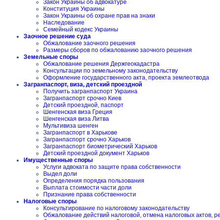
Закон Украины об адвокатуре
Конституция Украины
Закон Украины об охране прав на знаки
Наследование
Семейный кодекс Украины
Заочное решение суда
Обжалование заочного решения
Размеры сборов по обжалованию заочного решения
Земельные споры
Обжалование решения Держгеокадастра
Консультации по земельному законодательству
Оформление государственного акта, проекта землеотвода
Загранпаспорт, виза, детский проездной
Получить загранпаспорт Украина
Загранпаспорт срочно Киев
Детский проездной, паспорт
Шенгенская виза Греция
Шенгенская виза Литва
Мультивиза шенген
Загранпаспорт в Харькове
Загранпаспорт срочно Харьков
Загранпаспорт биометрический Харьков
Детский проездной документ Харьков
Имущественные споры
Услуги адвоката по защите права собственности
Выдел доли
Определения порядка пользования
Выплата стоимости части доли
Признание права собственности
Налоговые споры
Консультирование по налоговому законодательству
Обжалование действий налоговой, отмена налоговых актов, 