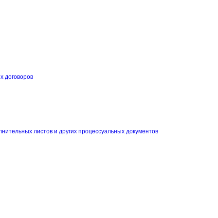
их договоров
и
лнительных листов и других процессуальных документов