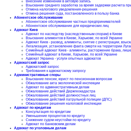
Внесение изменений в актовую запись
Взыскание среднего заработка за время задержки расчета пр
Отмена налогового уведомления-решения
Отмена решения суда, постановленного в пользу банка
Абонентское обслуживание
Абонентское обслуживание частных предпринимателей
Абонентское обслуживание для юридических лиц
Адвокат Киев
Адвокат по наследству (наследственным спорам) в Киеве
Взыскание алиментов в Киеве, Харькове, по всей Украине
Адвокат Киев - развод, алименты, снятие с регистрации, взы
Легализация, установление факта смерти на территории Луга
Семейный адвокат Киев - алименты, расторжение брака, лиш
Семейный адвокат в Киеве, Харькове, по всей Украине
Адвокат Украина - услуги опытных адвокатов
Адвокатский запрос
Адвокатский запрос
Требования к адвокатскому запросу
Административные споры
Взыскание пенсии, юрист по пенсионнам вопросам
Обжалование акта экологической инспекции
Адвокат по административным делам
Обжалование действий Держгеокадастра
Обжалование действий должностных лиц
Обжалование действий патрульной полиции (ДПС)
Обжалование решения налоговой инспекции
Адвокат по кредитам
Консультация по кредитам
Уменьшение процентов по кредиту
Снижение судом неустойки по кредиту
Адвокат по банковским делам
Адвокат по уголовным делам