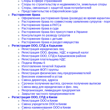
Споры в сфере страхования
Споры по строительству и недвижимости, земельные споры
Споры, связанные с защитой прав потребителей
Представительство в Европейском суде
Расторжение брака
Оформление расторжения брака (развода) во время карантин
Расторжение брака по совместному заявлению супругов - пор
Расторжение брака в РАГСе
Расторжение брака в суде
Расторжение брака без присутствия в Украине
Консультация по разводу супругов
Расторжение брака с детьми
Расторжение брака и раздел имущества
Регистрация ООО, СПД в Харькове
Регистрация юридических лиц
Регистрация ООО, фирмы, НДС и единый налог
Регистрация ООО, СПД в Харьковском районе
Регистрация плательщика НДС
Подача Формы 6
Изготовление печатей Харьков
Регистрация ФОП I группы
Регистрация физических лиц-предпринимателей
Внесение изменений в устав
Смена директора, адреса
Срочное получение вытяга, срочное получение выписки
Смена квед для юридических и физ. лиц
Реорганизация, ликвидация предприятия
Закрытие частного предпринимателя
Регистрация ООО, СПД в Киеве
Регистрация ООО в Киеве
Смена учредителя ООО в Киеве
Смена наименования ООО в Киеве