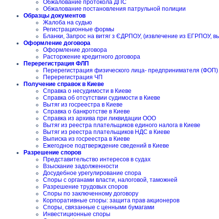
Обжалование протокола ДПС
Обжалование постановления патрульной полиции
Образцы документов
Жалоба на судью
Регистрационные формы
Бланки, Запрос на витяг з ЄДРПОУ, (извлечение из ЕГРПОУ, в
Оформление договора
Оформление договора
Расторжение кредитного договора
Перерегистрация ФЛП
Перерегистрация физического лица- предпринимателя (ФОП)
Перерегистрация ЧП
Получение справок в Киеве
Справка о несудимости в Киеве
Справка об отсутствии судимости в Киеве
Вытяг из госреестра в Киеве
Справка о банкротстве в Киеве
Справка из архива при ликвидации ООО
Вытяг из реестра плательщиков единого налога в Киеве
Вытяг из реестра плательщиков НДС в Киеве
Выписка из госреестра в Киеве
Ежегодное подтверждение сведений в Киеве
Разрешение споров
Представительство интересов в судах
Взыскание задолженности
Досудебное урегулирование спора
Споры с органами власти, налоговой, таможней
Разрешение трудовых споров
Споры по заключенному договору
Корпоративные споры: защита прав акционеров
Споры, связанные с ценными бумагами
Инвестиционные споры