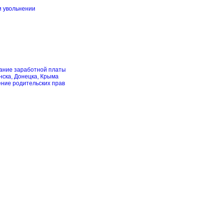
и увольнении
скание заработной платы
нска, Донецка, Крыма
ение родительских прав