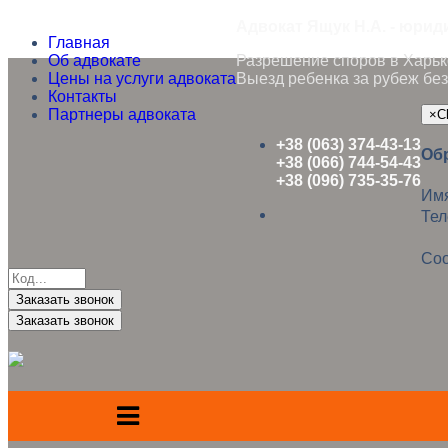
Адвокат Ящук Н.А. - юрид
Главная
Об адвокате
Разрешение споров в Харько
Цены на услуги адвоката
Выезд ребенка за рубеж без
Контакты
Партнеры адвоката
×
C
+38 (063) 374-43-13
Об
+38 (066) 744-54-43
+38 (096) 735-35-76
Им
Те
Со
Заказать звонок