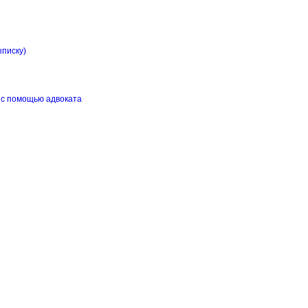
ыписку)
 с помощью адвоката