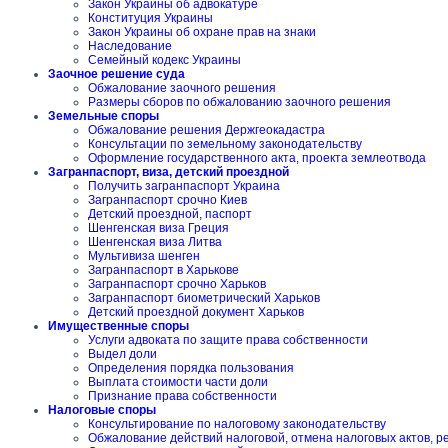
Закон Украины об адвокатуре
Конституция Украины
Закон Украины об охране прав на знаки
Наследование
Семейный кодекс Украины
Заочное решение суда
Обжалование заочного решения
Размеры сборов по обжалованию заочного решения
Земельные споры
Обжалование решения Держгеокадастра
Консультации по земельному законодательству
Оформление государственного акта, проекта землеотвода
Загранпаспорт, виза, детский проездной
Получить загранпаспорт Украина
Загранпаспорт срочно Киев
Детский проездной, паспорт
Шенгенская виза Греция
Шенгенская виза Литва
Мультивиза шенген
Загранпаспорт в Харькове
Загранпаспорт срочно Харьков
Загранпаспорт биометрический Харьков
Детский проездной документ Харьков
Имущественные споры
Услуги адвоката по защите права собственности
Выдел доли
Определения порядка пользования
Выплата стоимости части доли
Признание права собственности
Налоговые споры
Консультирование по налоговому законодательству
Обжалование действий налоговой, отмена налоговых актов, 