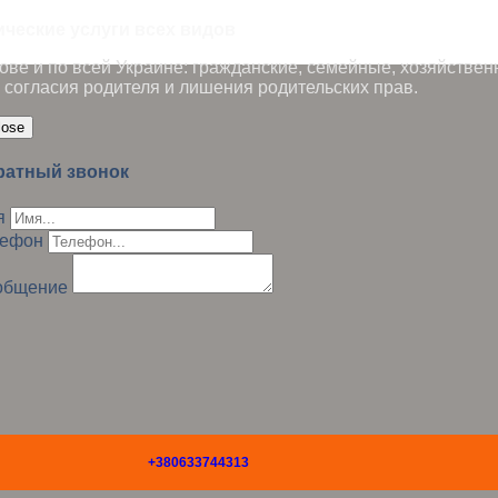
ические услуги всех видов
ве и по всей Украине: гражданские, семейные, хозяйствен
 согласия родителя и лишения родительских прав.
lose
ратный звонок
я
лефон
общение
+380633744313