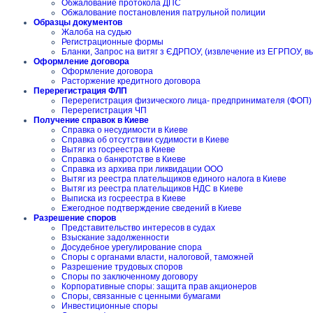
Обжалование протокола ДПС
Обжалование постановления патрульной полиции
Образцы документов
Жалоба на судью
Регистрационные формы
Бланки, Запрос на витяг з ЄДРПОУ, (извлечение из ЕГРПОУ, в
Оформление договора
Оформление договора
Расторжение кредитного договора
Перерегистрация ФЛП
Перерегистрация физического лица- предпринимателя (ФОП)
Перерегистрация ЧП
Получение справок в Киеве
Справка о несудимости в Киеве
Справка об отсутствии судимости в Киеве
Вытяг из госреестра в Киеве
Справка о банкротстве в Киеве
Справка из архива при ликвидации ООО
Вытяг из реестра плательщиков единого налога в Киеве
Вытяг из реестра плательщиков НДС в Киеве
Выписка из госреестра в Киеве
Ежегодное подтверждение сведений в Киеве
Разрешение споров
Представительство интересов в судах
Взыскание задолженности
Досудебное урегулирование спора
Споры с органами власти, налоговой, таможней
Разрешение трудовых споров
Споры по заключенному договору
Корпоративные споры: защита прав акционеров
Споры, связанные с ценными бумагами
Инвестиционные споры