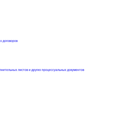
их договоров
и
лнительных листов и других процессуальных документов