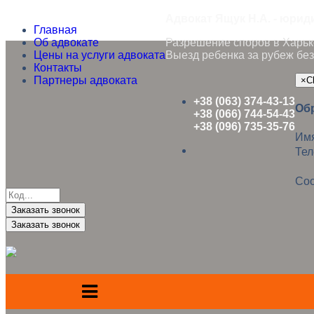
Адвокат Ящук Н.А. - юрид
Главная
Об адвокате
Разрешение споров в Харько
Цены на услуги адвоката
Выезд ребенка за рубеж без
Контакты
Партнеры адвоката
×
C
+38 (063) 374-43-13
Об
+38 (066) 744-54-43
+38 (096) 735-35-76
Им
Те
Со
Заказать звонок