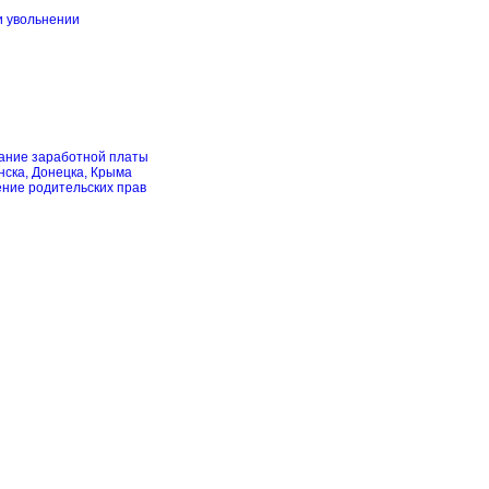
и увольнении
скание заработной платы
нска, Донецка, Крыма
ение родительских прав