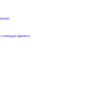
ыписку)
 с помощью адвоката