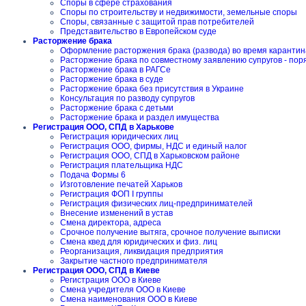
Споры в сфере страхования
Споры по строительству и недвижимости, земельные споры
Споры, связанные с защитой прав потребителей
Представительство в Европейском суде
Расторжение брака
Оформление расторжения брака (развода) во время карантин
Расторжение брака по совместному заявлению супругов - пор
Расторжение брака в РАГСе
Расторжение брака в суде
Расторжение брака без присутствия в Украине
Консультация по разводу супругов
Расторжение брака с детьми
Расторжение брака и раздел имущества
Регистрация ООО, СПД в Харькове
Регистрация юридических лиц
Регистрация ООО, фирмы, НДС и единый налог
Регистрация ООО, СПД в Харьковском районе
Регистрация плательщика НДС
Подача Формы 6
Изготовление печатей Харьков
Регистрация ФОП I группы
Регистрация физических лиц-предпринимателей
Внесение изменений в устав
Смена директора, адреса
Срочное получение вытяга, срочное получение выписки
Смена квед для юридических и физ. лиц
Реорганизация, ликвидация предприятия
Закрытие частного предпринимателя
Регистрация ООО, СПД в Киеве
Регистрация ООО в Киеве
Смена учредителя ООО в Киеве
Смена наименования ООО в Киеве