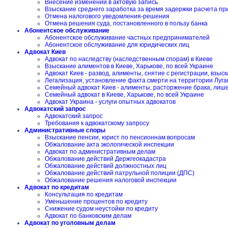
Внесение изменений в актовую запись
Взыскание среднего заработка за время задержки расчета пр
Отмена налогового уведомления-решения
Отмена решения суда, постановленного в пользу банка
Абонентское обслуживание
Абонентское обслуживание частных предпринимателей
Абонентское обслуживание для юридических лиц
Адвокат Киев
Адвокат по наследству (наследственным спорам) в Киеве
Взыскание алиментов в Киеве, Харькове, по всей Украине
Адвокат Киев - развод, алименты, снятие с регистрации, взы
Легализация, установление факта смерти на территории Луга
Семейный адвокат Киев - алименты, расторжение брака, лиш
Семейный адвокат в Киеве, Харькове, по всей Украине
Адвокат Украина - услуги опытных адвокатов
Адвокатский запрос
Адвокатский запрос
Требования к адвокатскому запросу
Административные споры
Взыскание пенсии, юрист по пенсионнам вопросам
Обжалование акта экологической инспекции
Адвокат по административным делам
Обжалование действий Держгеокадастра
Обжалование действий должностных лиц
Обжалование действий патрульной полиции (ДПС)
Обжалование решения налоговой инспекции
Адвокат по кредитам
Консультация по кредитам
Уменьшение процентов по кредиту
Снижение судом неустойки по кредиту
Адвокат по банковским делам
Адвокат по уголовным делам