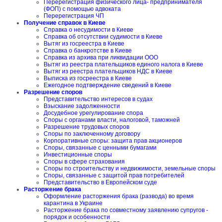
Перерегистрация физического лица- предпринимателя
(ФОП) с помощью адвоката
Перерегистрация ЧП
Получение справок в Киеве
Справка о несудимости в Киеве
Справка об отсутствии судимости в Киеве
Вытяг из госреестра в Киеве
Справка о банкротстве в Киеве
Справка из архива при ликвидации ООО
Вытяг из реестра плательщиков единого налога в Киеве
Вытяг из реестра плательщиков НДС в Киеве
Выписка из госреестра в Киеве
Ежегодное подтверждение сведений в Киеве
Разрешение споров
Представительство интересов в судах
Взыскание задолженности
Досудебное урегулирование спора
Споры с органами власти, налоговой, таможней
Разрешение трудовых споров
Споры по заключенному договору
Корпоративные споры: защита прав акционеров
Споры, связанные с ценными бумагами
Инвестиционные споры
Споры в сфере страхования
Споры по строительству и недвижимости, земельные споры
Споры, связанные с защитой прав потребителей
Представительство в Европейском суде
Расторжение брака
Оформление расторжения брака (развода) во время
карантина в Украине
Расторжение брака по совместному заявлению супругов -
порядок и особенности