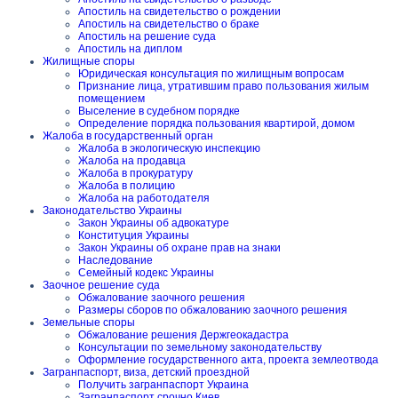
Апостиль на свидетельство о рождении
Апостиль на свидетельство о браке
Апостиль на решение суда
Апостиль на диплом
Жилищные споры
Юридическая консультация по жилищным вопросам
Признание лица, утратившим право пользования жилым
помещением
Выселение в судебном порядке
Определение порядка пользования квартирой, домом
Жалоба в государственный орган
Жалоба в экологическую инспекцию
Жалоба на продавца
Жалоба в прокуратуру
Жалоба в полицию
Жалоба на работодателя
Законодательство Украины
Закон Украины об адвокатуре
Конституция Украины
Закон Украины об охране прав на знаки
Наследование
Семейный кодекс Украины
Заочное решение суда
Обжалование заочного решения
Размеры сборов по обжалованию заочного решения
Земельные споры
Обжалование решения Держгеокадастра
Консультации по земельному законодательству
Оформление государственного акта, проекта землеотвода
Загранпаспорт, виза, детский проездной
Получить загранпаспорт Украина
Загранпаспорт срочно Киев