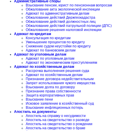
Административные споры
Взыскание пенсии, юрист по пенсионнам вопросам
Обжалование акта экологической инспекции
Адвокат по административным делам
Обжалование действий Держгеокадастра
Обжалование действий должностных лиц
Обжалование действий патрульной полиции (ДПС)
Обжалование решения налоговой инспекции
Адвокат по кредитам
Консультация по кредитам
Уменьшение процентов по кредиту
Снижение судом неустойки по кредиту
Адвокат по банковским делам
Адвокат по уголовным делам
Адвокат по уголовным делам
Адвокат по экономическим преступлениям
Адвокат по хозяйственным делам
Рассрочка выполнения решения суда
Адвокат по хозяйственным делам
Признание договора недействительным
Запрет использования чужого имущества
Взыскание долга по договору
Признание права собственности
Защита корпоративных прав
Взыскание пени
Исковое заявление в хозяйственный суд
Взыскание инфляционных потерь
Апостиль на документы
Апостиль на справку о несудимости
Апостиль на свидетельство о разводе
Апостиль на свидетельство о рождении
Апостиль на свидетельство о браке