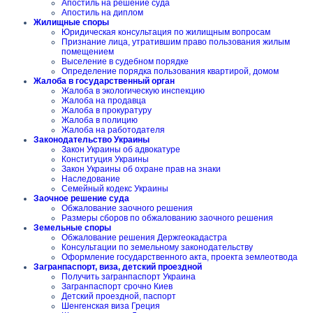
Апостиль на решение суда
Апостиль на диплом
Жилищные споры
Юридическая консультация по жилищным вопросам
Признание лица, утратившим право пользования жилым
помещением
Выселение в судебном порядке
Определение порядка пользования квартирой, домом
Жалоба в государственный орган
Жалоба в экологическую инспекцию
Жалоба на продавца
Жалоба в прокуратуру
Жалоба в полицию
Жалоба на работодателя
Законодательство Украины
Закон Украины об адвокатуре
Конституция Украины
Закон Украины об охране прав на знаки
Наследование
Семейный кодекс Украины
Заочное решение суда
Обжалование заочного решения
Размеры сборов по обжалованию заочного решения
Земельные споры
Обжалование решения Держгеокадастра
Консультации по земельному законодательству
Оформление государственного акта, проекта землеотвода
Загранпаспорт, виза, детский проездной
Получить загранпаспорт Украина
Загранпаспорт срочно Киев
Детский проездной, паспорт
Шенгенская виза Греция