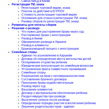
Смена КВЕД в Киеве
Регистрация ТМ, знака
Регистрация торговой марки, знака
Платеж за действия в ЕГРПОУ
Стоимость регистрации торговой марки
Основания для отказа в регистрации ТМ, знака
Размер сборов по регистрации ТМ, знака
Реквизиты для оплаты сборов
Решение о разводе
Что нужно для расторжения брака через суд
Расторжение брака с иностранцем
Развод в Киеве
Оформление развода в Украине
Развод и алименты
Бракоразводный процесс с иностранцем
Семейные споры
Адвокат по усыновлению в Харькове
Договор об определении места жительства детей
Оспаривание отцовства ребенка
Юридическая консультация по семейным вопросам
Установление факта совместного проживания
Семейные споры
Разрешение на брак с несовершеннолетним
Составление брачного договора
Признание брака недействительным
Развод через суд
Взыскание алиментов
Договор о материальном обеспечении ребёнка
Раздел имущества при разводе
Выселение супруга после развода
Определение порядка участия в воспитании ребенка
Лишение родительских прав - адвокат