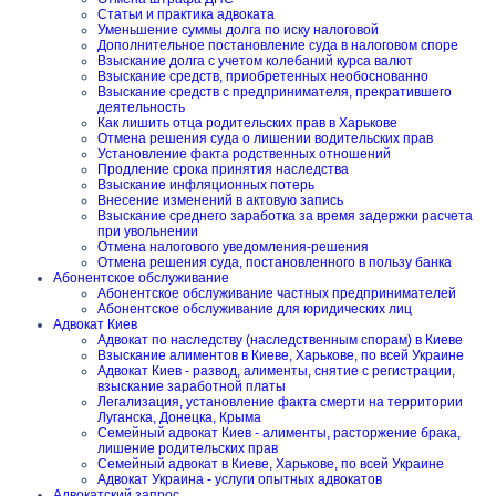
Статьи и практика адвоката
Уменьшение суммы долга по иску налоговой
Дополнительное постановление суда в налоговом споре
Взыскание долга с учетом колебаний курса валют
Взыскание средств, приобретенных необоснованно
Взыскание средств с предпринимателя, прекратившего
деятельность
Как лишить отца родительских прав в Харькове
Отмена решения суда о лишении водительских прав
Установление факта родственных отношений
Продление срока принятия наследства
Взыскание инфляционных потерь
Внесение изменений в актовую запись
Взыскание среднего заработка за время задержки расчета
при увольнении
Отмена налогового уведомления-решения
Отмена решения суда, постановленного в пользу банка
Абонентское обслуживание
Абонентское обслуживание частных предпринимателей
Абонентское обслуживание для юридических лиц
Адвокат Киев
Адвокат по наследству (наследственным спорам) в Киеве
Взыскание алиментов в Киеве, Харькове, по всей Украине
Адвокат Киев - развод, алименты, снятие с регистрации,
взыскание заработной платы
Легализация, установление факта смерти на территории
Луганска, Донецка, Крыма
Семейный адвокат Киев - алименты, расторжение брака,
лишение родительских прав
Семейный адвокат в Киеве, Харькове, по всей Украине
Адвокат Украина - услуги опытных адвокатов
Адвокатский запрос