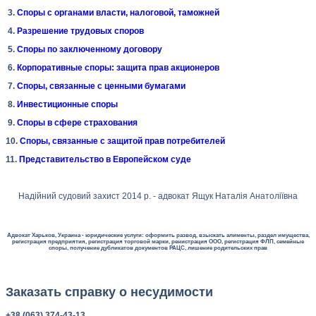
3.
Споры с органами власти, налоговой, таможней
4.
Разрешение трудовых споров
5.
Споры по заключенному договору
6.
Корпоративные споры: защита прав акционеров
7.
Споры, связанные с ценными бумагами
8.
Инвестиционные споры
9.
Споры в сфере страхования
10.
Споры, связанные с защитой прав потребителей
11.
Представительство в Европейском суде
Надійний судовий захист 2014 р. - адвокат Ящук Наталія Анатоліївна
Адвокат Харьков, Украина - юридические услуги: оформить развод, взыскать алименты, раздел имущества,
регистрация предприятия, регистрация торговой марки, ренистрация ООО, регистрация ФЛП, семейные
споры, получение дубликатов документов РАЦС, лишение родительских прав
Заказать справку о несудимости
+38 (063) 374-43-13