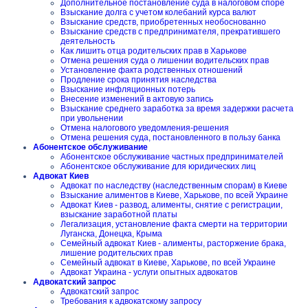
Дополнительное постановление суда в налоговом споре
Взыскание долга с учетом колебаний курса валют
Взыскание средств, приобретенных необоснованно
Взыскание средств с предпринимателя, прекратившего
деятельность
Как лишить отца родительских прав в Харькове
Отмена решения суда о лишении водительских прав
Установление факта родственных отношений
Продление срока принятия наследства
Взыскание инфляционных потерь
Внесение изменений в актовую запись
Взыскание среднего заработка за время задержки расчета
при увольнении
Отмена налогового уведомления-решения
Отмена решения суда, постановленного в пользу банка
Абонентское обслуживание
Абонентское обслуживание частных предпринимателей
Абонентское обслуживание для юридических лиц
Адвокат Киев
Адвокат по наследству (наследственным спорам) в Киеве
Взыскание алиментов в Киеве, Харькове, по всей Украине
Адвокат Киев - развод, алименты, снятие с регистрации,
взыскание заработной платы
Легализация, установление факта смерти на территории
Луганска, Донецка, Крыма
Семейный адвокат Киев - алименты, расторжение брака,
лишение родительских прав
Семейный адвокат в Киеве, Харькове, по всей Украине
Адвокат Украина - услуги опытных адвокатов
Адвокатский запрос
Адвокатский запрос
Требования к адвокатскому запросу