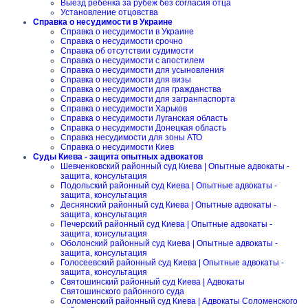
Выезд ребенка за рубеж без согласия отца
Установление отцовства
Справка о несудимости в Украине
Справка о несудимости в Украине
Справка о несудимости срочно
Справка об отсутствии судимости
Справка о несудимости с апостилем
Справка о несудимости для усыновления
Справка о несудимости для визы
Справка о несудимости для гражданства
Справка о несудимости для загранпаспорта
Справка о несудимости Харьков
Справка о несудимости Луганская область
Справка о несудимости Донецкая область
Справка несудимости для зоны АТО
Справка о несудимости Киев
Суды Киева - защита опытных адвокатов
Шевченковский районный суд Киева | Опытные адвокаты -
защита, консультация
Подольский районный суд Киева | Опытные адвокаты -
защита, консультация
Деснянский районный суд Киева | Опытные адвокаты -
защита, консультация
Печерский районный суд Киева | Опытные адвокаты -
защита, консультация
Оболонский районный суд Киева | Опытные адвокаты -
защита, консультация
Голосеевский районный суд Киева | Опытные адвокаты -
защита, консультация
Святошинский районный суд Киева | Адвокаты
Святошинского районного суда
Соломенский районный суд Киева | Адвокаты Соломенского