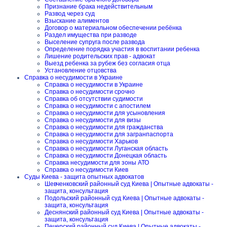
Признание брака недействительным
Развод через суд
Взыскание алиментов
Договор о материальном обеспечении ребёнка
Раздел имущества при разводе
Выселение супруга после развода
Определение порядка участия в воспитании ребенка
Лишение родительских прав - адвокат
Выезд ребенка за рубеж без согласия отца
Установление отцовства
Справка о несудимости в Украине
Справка о несудимости в Украине
Справка о несудимости срочно
Справка об отсутствии судимости
Справка о несудимости с апостилем
Справка о несудимости для усыновления
Справка о несудимости для визы
Справка о несудимости для гражданства
Справка о несудимости для загранпаспорта
Справка о несудимости Харьков
Справка о несудимости Луганская область
Справка о несудимости Донецкая область
Справка несудимости для зоны АТО
Справка о несудимости Киев
Суды Киева - защита опытных адвокатов
Шевченковский районный суд Киева | Опытные адвокаты -
защита, консультация
Подольский районный суд Киева | Опытные адвокаты -
защита, консультация
Деснянский районный суд Киева | Опытные адвокаты -
защита, консультация
Печерский районный суд Киева | Опытные адвокаты -