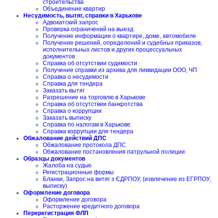
строительства
Объединение квартир
Несудимость, вытяг, справки в Харькове
Адвокатский запрос
Проверка ограничений на выезд
Получение информации о квартире, доме, автомобиле
Получение решений, определений и судебных приказов,
исполнительных листов и других процессуальных
документов
Справка об отсутствии судимости
Получение справки из архива для ликвидации ООО, ЧП
Справка о несудимости
Справка для тендера
Заказать вытяг
Разрешение на торговлю в Харькове
Справка об отсутствии банкротства
Справка о коррупции
Заказать выписку
Справка по налогам в Харькове
Справка коррупции для тендера
Обжалование действий ДПС
Обжалование протокола ДПС
Обжалование постановления патрульной полиции
Образцы документов
Жалоба на судью
Регистрационные формы
Бланки, Запрос на витяг з ЄДРПОУ, (извлечение из ЕГРПОУ,
выписку)
Оформление договора
Оформление договора
Расторжение кредитного договора
Перерегистрация ФЛП