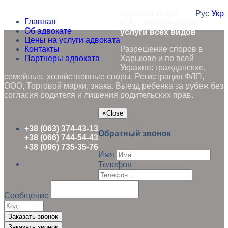
Адвокат Ящук
Рус
Укр
Главная
Н.А. - юридические
Об адвокате
услуги всех видов
Цены на услуги адвоката
Контакты
Разрешение споров в
Партнеры адвоката
Харькове и по всей
Украине: гражданские,
семейные, хозяйственные споры. Регистрация ФЛП,
ООО, Торговой марки, знака. Выезд ребенка за рубеж без
согласия родителя и лишения родительских прав.
×
Close
+38 (063) 374-43-13
Обратный звонок
+38 (066) 744-54-43
+38 (096) 735-35-76
Имя
Телефон
Сообщение
Заказать звонок