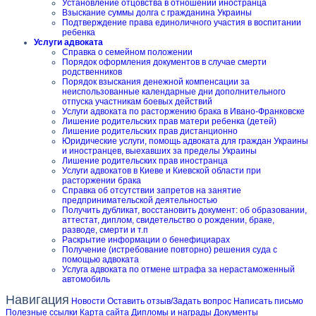
Установление отцовства в отношении иностранца
Взыскание суммы долга с гражданина Украины
Подтверждение права единоличного участия в воспитании
ребенка
Услуги адвоката
Справка о семейном положении
Порядок оформления документов в случае смерти
родственников
Порядок взыскания денежной компенсации за
неиспользованные календарные дни дополнительного
отпуска участникам боевых действий
Услуги адвоката по расторжению брака в Ивано-Франковске
Лишение родительских прав матери ребенка (детей)
Лишение родительских прав дистанционно
Юридические услуги, помощь адвоката для граждан Украины
и иностранцев, выехавших за пределы Украины
Лишение родительских прав иностранца
Услуги адвокатов в Киеве и Киевской области при
расторжении брака
Справка об отсутствии запретов на занятие
предпринимательской деятельностью
Получить дубликат, восстановить документ: об образовании,
аттестат, диплом, свидетельство о рождении, браке,
разводе, смерти и т.п
Раскрытие информации о бенефициарах
Получение (истребование повторно) решения суда с
помощью адвоката
Услуга адвоката по отмене штрафа за нерастаможенный
автомобиль
Навигация
Новости
Оставить отзыв/Задать вопрос
Написать письмо
Полезные ссылки
Карта сайта
Дипломы и награды
Документы