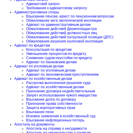
Адвокатский запрос
Требования к адвокатскому запросу
Административные споры
Взыскание пенсии, юрист по пенсионнам вопросам
Обжалование акта экологической инспекции
Адвокат по административным делам
Обжалование действий Держгеокадастра
Обжалование действий должностных лиц
Обжалование действий патрульной полиции (ДПС)
Обжалование решения налоговой инспекции
Адвокат по кредитам
Консультация по кредитам
Уменьшение процентов по кредиту
Снижение судом неустойки по кредиту
Адвокат по банковским делам
Адвокат по уголовным делам
Адвокат по уголовным делам
Адвокат по экономическим преступлениям
Адвокат по хозяйственным делам
Рассрочка выполнения решения суда
Адвокат по хозяйственным делам
Признание договора недействительным
Запрет использования чужого имущества
Взыскание долга по договору
Признание права собственности
Защита корпоративных прав
Взыскание пени
Исковое заявление в хозяйственный суд
Взыскание инфляционных потерь
Апостиль на документы
Апостиль на справку о несудимости
Апостиль на свидетельство о разводе