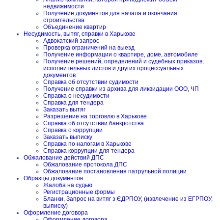
недвижимости
Получение документов для начала и окончания
строительства
Объединение квартир
Несудимость, вытяг, справки в Харькове
Адвокатский запрос
Проверка ограничений на выезд
Получение информации о квартире, доме, автомобиле
Получение решений, определений и судебных приказов,
исполнительных листов и других процессуальных
документов
Справка об отсутствии судимости
Получение справки из архива для ликвидации ООО, ЧП
Справка о несудимости
Справка для тендера
Заказать вытяг
Разрешение на торговлю в Харькове
Справка об отсутствии банкротства
Справка о коррупции
Заказать выписку
Справка по налогам в Харькове
Справка коррупции для тендера
Обжалование действий ДПС
Обжалование протокола ДПС
Обжалование постановления патрульной полиции
Образцы документов
Жалоба на судью
Регистрационные формы
Бланки, Запрос на витяг з ЄДРПОУ, (извлечение из ЕГРПОУ,
выписку)
Оформление договора
Оформление договора