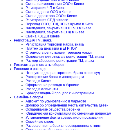
Смена наименования ООО в Киеве
Регистрация ЧП в Киеве
Смена адреса ООО в Киеве
Смена директора ООО в Киеве
Регистрация СПД в Киеве
Перевод ООО, СПД, ЧП из Крыма в Киев
Ликвидация, закрытие ООО, ЧП в Киеве
Ликвидация, закрытие СПД в Киеве
Смена КВЕД в Киеве
Регистрация ТМ, знака
Регистрация торговой марки, знака
Платеж за действия в ЕГРПОУ
Стоимость регистрации торговой марки
Основания для отказа в регистрации ТМ, знака
Размер сборов по регистрации ТМ, знака
Реквизиты для оплаты сборов
Решение о разводе
Что нужно для расторжения брака через суд
Расторжение брака с иностранцем
Развод в Киеве
Оформление развода в Украине
Развод и алименты
Бракоразводный процесс с иностранцем
Семейные споры
Адвокат по усыновлению в Харькове
Договор об определении места жительства детей
Оспаривание отцовства ребенка
Юридическая консультация по семейным вопросам
Установление факта совместного проживания
Семейные споры
Разрешение на брак с несовершеннолетним
Составление брачного договора