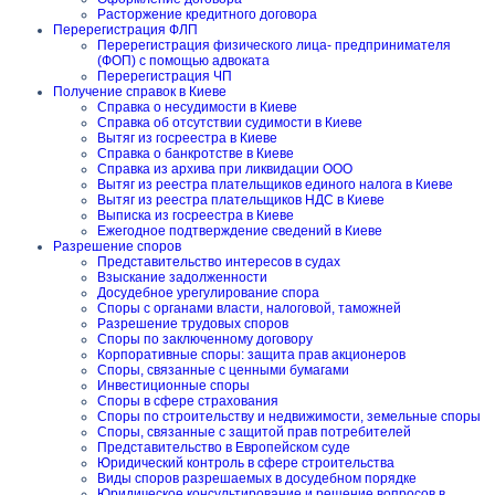
Расторжение кредитного договора
Перерегистрация ФЛП
Перерегистрация физического лица- предпринимателя
(ФОП) с помощью адвоката
Перерегистрация ЧП
Получение справок в Киеве
Справка о несудимости в Киеве
Справка об отсутствии судимости в Киеве
Вытяг из госреестра в Киеве
Справка о банкротстве в Киеве
Справка из архива при ликвидации ООО
Вытяг из реестра плательщиков единого налога в Киеве
Вытяг из реестра плательщиков НДС в Киеве
Выписка из госреестра в Киеве
Ежегодное подтверждение сведений в Киеве
Разрешение споров
Представительство интересов в судах
Взыскание задолженности
Досудебное урегулирование спора
Споры с органами власти, налоговой, таможней
Разрешение трудовых споров
Споры по заключенному договору
Корпоративные споры: защита прав акционеров
Споры, связанные с ценными бумагами
Инвестиционные споры
Споры в сфере страхования
Споры по строительству и недвижимости, земельные споры
Споры, связанные с защитой прав потребителей
Представительство в Европейском суде
Юридический контроль в сфере строительства
Виды споров разрешаемых в досудебном порядке
Юридическое консультирование и решение вопросов в