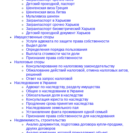
Детский проездной, паспорт
Шенгенская виза Греция
Шенгенская виза Литва
Мультивиза шенген
Загранпаспорт в Харькове
Загранпаспорт срочно Харьков
Загранпаспорт биометрический Харьков
Детский проездной документ Харьков
Имущественные споры
Услуги адвоката по защите права собственности
Выдел доли
Определения порядка пользования
Выплата стоимости части доли
Признание права собственности
Налоговые споры
Консультирование по налоговому законодательству
Обжалование действий налоговой, отмена налоговых актов,
решений
Ответ на запрос налоговой
Наследование в Украине
Адвокат по наследству, разделу имущества
Общее о наследовании в Украине
Обязательная доля в наследстве
Консультация юриста по наследству
Продление срока принятия наследства
Наследование земельного пая
Установление факта проживания одной семьей
Признание права собственности для наследования
Недвижимость, строительство
Анализ документов, подготовка договора купли-продажи,
других договоров
Анализ компании, которой принадлежит объект