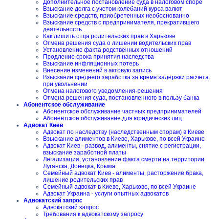
Дополнительное постановление суда в налоговом споре
Взыскание долга с учетом колебаний курса валют
Взыскание средств, приобретенных необоснованно
Взыскание средств с предпринимателя, прекратившего
деятельность
Как лишить отца родительских прав в Харькове
Отмена решения суда о лишении водительских прав
Установление факта родственных отношений
Продление срока принятия наследства
Взыскание инфляционных потерь
Внесение изменений в актовую запись
Взыскание среднего заработка за время задержки расчета
при увольнении
Отмена налогового уведомления-решения
Отмена решения суда, постановленного в пользу банка
Абонентское обслуживание
Абонентское обслуживание частных предпринимателей
Абонентское обслуживание для юридических лиц
Адвокат Киев
Адвокат по наследству (наследственным спорам) в Киеве
Взыскание алиментов в Киеве, Харькове, по всей Украине
Адвокат Киев - развод, алименты, снятие с регистрации,
взыскание заработной платы
Легализация, установление факта смерти на территории
Луганска, Донецка, Крыма
Семейный адвокат Киев - алименты, расторжение брака,
лишение родительских прав
Семейный адвокат в Киеве, Харькове, по всей Украине
Адвокат Украина - услуги опытных адвокатов
Адвокатский запрос
Адвокатский запрос
Требования к адвокатскому запросу