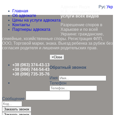
Адвокат Ящук
Рус
Укр
Главная
Н.А. - юридические
Об адвокате
услуги всех видов
Цены на услуги адвоката
Контакты
Разрешение споров в
Партнеры адвоката
Харькове и по всей
Украине: гражданские,
семейные, хозяйственные споры. Регистрация ФЛП,
ООО, Торговой марки, знака. Выезд ребенка за рубеж без
согласия родителя и лишения родительских прав.
×
Close
+38 (063) 374-43-13
Обратный звонок
+38 (066) 744-54-43
+38 (096) 735-35-76
Имя
Телефон
Сообщение
Заказать звонок