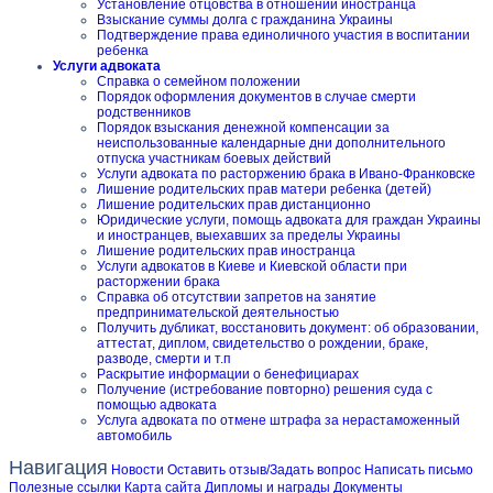
Установление отцовства в отношении иностранца
Взыскание суммы долга с гражданина Украины
Подтверждение права единоличного участия в воспитании
ребенка
Услуги адвоката
Справка о семейном положении
Порядок оформления документов в случае смерти
родственников
Порядок взыскания денежной компенсации за
неиспользованные календарные дни дополнительного
отпуска участникам боевых действий
Услуги адвоката по расторжению брака в Ивано-Франковске
Лишение родительских прав матери ребенка (детей)
Лишение родительских прав дистанционно
Юридические услуги, помощь адвоката для граждан Украины
и иностранцев, выехавших за пределы Украины
Лишение родительских прав иностранца
Услуги адвокатов в Киеве и Киевской области при
расторжении брака
Справка об отсутствии запретов на занятие
предпринимательской деятельностью
Получить дубликат, восстановить документ: об образовании,
аттестат, диплом, свидетельство о рождении, браке,
разводе, смерти и т.п
Раскрытие информации о бенефициарах
Получение (истребование повторно) решения суда с
помощью адвоката
Услуга адвоката по отмене штрафа за нерастаможенный
автомобиль
Навигация
Новости
Оставить отзыв/Задать вопрос
Написать письмо
Полезные ссылки
Карта сайта
Дипломы и награды
Документы