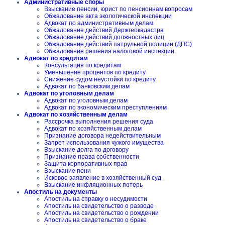
Административные споры
Взыскание пенсии, юрист по пенсионнам вопросам
Обжалование акта экологической инспекции
Адвокат по административным делам
Обжалование действий Держгеокадастра
Обжалование действий должностных лиц
Обжалование действий патрульной полиции (ДПС)
Обжалование решения налоговой инспекции
Адвокат по кредитам
Консультация по кредитам
Уменьшение процентов по кредиту
Снижение судом неустойки по кредиту
Адвокат по банковским делам
Адвокат по уголовным делам
Адвокат по уголовным делам
Адвокат по экономическим преступлениям
Адвокат по хозяйственным делам
Рассрочка выполнения решения суда
Адвокат по хозяйственным делам
Признание договора недействительным
Запрет использования чужого имущества
Взыскание долга по договору
Признание права собственности
Защита корпоративных прав
Взыскание пени
Исковое заявление в хозяйственный суд
Взыскание инфляционных потерь
Апостиль на документы
Апостиль на справку о несудимости
Апостиль на свидетельство о разводе
Апостиль на свидетельство о рождении
Апостиль на свидетельство о браке