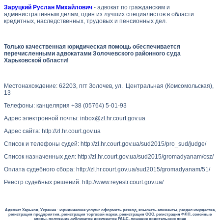
Заруцкий Руслан Михайлович
- адвокат по гражданским и
административным делам, один из лучших специалистов в области
кредитных, наследственных, трудовых и пенсионных дел.
Только качественная юридическая помощь обеспечивается
перечисленными адвокатами Золочевского районного суда
Харьковской области!
Местонахождение:
62203, пгт Золочев, ул. Центральная (Комсомольская),
13
Телефоны: канцелярия +38
(05764) 5-01-93
Адрес электронной почты: inbox@zl.hr.court.gov.ua
Адрес сайта: http://zl.hr.court.gov.ua
Список и телефоны судей: http://zl.hr.court.gov.ua/sud2015/pro_sud/judge/
Список назначенных дел: http://zl.hr.court.gov.ua/sud2015/gromadyanam/csz/
Оплата судебного сбора: http://zl.hr.court.gov.ua/sud2015/gromadyanam/51/
Реестр судебных решений: http://www.reyestr.court.gov.ua/
Адвокат Харьков, Украина - юридические услуги: оформить развод, взыскать алименты, раздел имущества,
регистрация предприятия, регистрация торговой марки, ренистрация ООО, регистрация ФЛП, семейные
споры, получение дубликатов документов РАЦС, лишение родительских прав