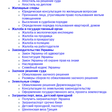
Апостиль на решение суда
Апостиль на диплом
Жилищные споры
Юридическая консультация по жилищным вопросам
Признание лица, утратившим право пользования жилым
помещением
Выселение в судебном порядке
Определение порядка пользования квартирой, домом
Жалоба в государственный орган
Жалоба в экологическую инспекцию
Жалоба на продавца
Жалоба в прокуратуру
Жалоба в полицию
Жалоба на работодателя
Законодательство Украины
Закон Украины об адвокатуре
Конституция Украины
Закон Украины об охране прав на знаки
Наследование
Семейный кодекс Украины
Заочное решение суда
Обжалование заочного решения
Размеры сборов по обжалованию заочного решения
Земельные споры
Обжалование решения Держгеокадастра
Консультации по земельному законодательству
Оформление государственного акта, проекта землеотвода
Загранпаспорт, виза, детский проездной
Получить загранпаспорт Украина
Загранпаспорт срочно Киев
Детский проездной, паспорт
Шенгенская виза Греция