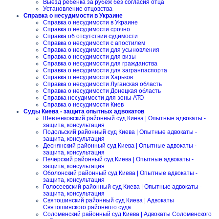
Выезд ребенка за рубеж без согласия отца
Установление отцовства
Справка о несудимости в Украине
Справка о несудимости в Украине
Справка о несудимости срочно
Справка об отсутствии судимости
Справка о несудимости с апостилем
Справка о несудимости для усыновления
Справка о несудимости для визы
Справка о несудимости для гражданства
Справка о несудимости для загранпаспорта
Справка о несудимости Харьков
Справка о несудимости Луганская область
Справка о несудимости Донецкая область
Справка несудимости для зоны АТО
Справка о несудимости Киев
Суды Киева - защита опытных адвокатов
Шевченковский районный суд Киева | Опытные адвокаты -
защита, консультация
Подольский районный суд Киева | Опытные адвокаты -
защита, консультация
Деснянский районный суд Киева | Опытные адвокаты -
защита, консультация
Печерский районный суд Киева | Опытные адвокаты -
защита, консультация
Оболонский районный суд Киева | Опытные адвокаты -
защита, консультация
Голосеевский районный суд Киева | Опытные адвокаты -
защита, консультация
Святошинский районный суд Киева | Адвокаты
Святошинского районного суда
Соломенский районный суд Киева | Адвокаты Соломенского