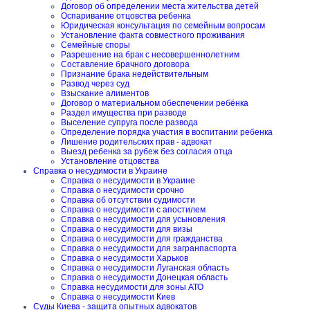
Договор об определении места жительства детей
Оспаривание отцовства ребенка
Юридическая консультация по семейным вопросам
Установление факта совместного проживания
Семейные споры
Разрешение на брак с несовершеннолетним
Составление брачного договора
Признание брака недействительным
Развод через суд
Взыскание алиментов
Договор о материальном обеспечении ребёнка
Раздел имущества при разводе
Выселение супруга после развода
Определение порядка участия в воспитании ребенка
Лишение родительских прав - адвокат
Выезд ребенка за рубеж без согласия отца
Установление отцовства
Справка о несудимости в Украине
Справка о несудимости в Украине
Справка о несудимости срочно
Справка об отсутствии судимости
Справка о несудимости с апостилем
Справка о несудимости для усыновления
Справка о несудимости для визы
Справка о несудимости для гражданства
Справка о несудимости для загранпаспорта
Справка о несудимости Харьков
Справка о несудимости Луганская область
Справка о несудимости Донецкая область
Справка несудимости для зоны АТО
Справка о несудимости Киев
Суды Киева - защита опытных адвокатов