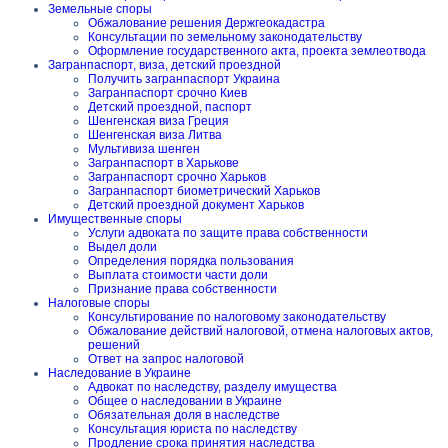
Земельные споры
Обжалование решения Держгеокадастра
Консультации по земельному законодательству
Оформление государственного акта, проекта землеотвода
Загранпаспорт, виза, детский проездной
Получить загранпаспорт Украина
Загранпаспорт срочно Киев
Детский проездной, паспорт
Шенгенская виза Греция
Шенгенская виза Литва
Мультивиза шенген
Загранпаспорт в Харькове
Загранпаспорт срочно Харьков
Загранпаспорт биометрический Харьков
Детский проездной документ Харьков
Имущественные споры
Услуги адвоката по защите права собственности
Выдел доли
Определения порядка пользования
Выплата стоимости части доли
Признание права собственности
Налоговые споры
Консультирование по налоговому законодательству
Обжалование действий налоговой, отмена налоговых актов,
решений
Ответ на запрос налоговой
Наследование в Украине
Адвокат по наследству, разделу имущества
Общее о наследовании в Украине
Обязательная доля в наследстве
Консультация юриста по наследству
Продление срока принятия наследства