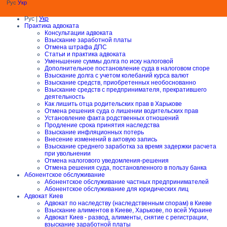
Рус
Укр
Рус |
Укр
Практика адвоката
Консультации адвоката
Взыскание заработной платы
Отмена штрафа ДПС
Статьи и практика адвоката
Уменьшение суммы долга по иску налоговой
Дополнительное постановление суда в налоговом споре
Взыскание долга с учетом колебаний курса валют
Взыскание средств, приобретенных необоснованно
Взыскание средств с предпринимателя, прекратившего
деятельность
Как лишить отца родительских прав в Харькове
Отмена решения суда о лишении водительских прав
Установление факта родственных отношений
Продление срока принятия наследства
Взыскание инфляционных потерь
Внесение изменений в актовую запись
Взыскание среднего заработка за время задержки расчета
при увольнении
Отмена налогового уведомления-решения
Отмена решения суда, постановленного в пользу банка
Абонентское обслуживание
Абонентское обслуживание частных предпринимателей
Абонентское обслуживание для юридических лиц
Адвокат Киев
Адвокат по наследству (наследственным спорам) в Киеве
Взыскание алиментов в Киеве, Харькове, по всей Украине
Адвокат Киев - развод, алименты, снятие с регистрации,
взыскание заработной платы