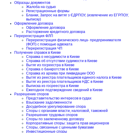
Образцы документов
Жалоба на судью
Регистрационные формы
Бланки, Запрос на витяг з ЄДРПОУ, (извлечение из ЕГРПОУ,
выписку)
Оформление договора
Оформление договора
Расторжение кредитного договора
Перерегистрация ФЛП
Перерегистрация физического лица- предпринимателя
(ФОП) с помощью адвоката
Перерегистрация ЧП
Получение справок в Киеве
Справка о несудимости в Киеве
Справка об отсутствии судимости в Киеве
Вытяг из госреестра в Киеве
Справка о банкротстве в Киеве
Справка из архива при ликвидации ООО
Вытяг из реестра плательщиков единого налога в Киеве
Вытяг из реестра плательщиков НДС в Киеве
Выписка из госреестра в Киеве
Ежегодное подтверждение сведений в Киеве
Разрешение споров
Представительство интересов в судах
Взыскание задолженности
Досудебное урегулирование спора
Споры с органами власти, налоговой, таможней
Разрешение трудовых споров
Споры по заключенному договору
Корпоративные споры: защита прав акционеров
Споры, связанные с ценными бумагами
Инвестиционные споры