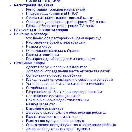
Смена КВЕД в Киеве
Регистрация ТМ, знака
Регистрация торговой марки, знака
Платеж за действия в ЕГРПОУ
Стоимость регистрации торговой марки
Основания для отказа в регистрации ТМ, знака
Размер сборов по регистрации ТМ, знака
Реквизиты для оплаты сборов
Решение о разводе
Что нужно для расторжения брака через суд
Расторжение брака с иностранцем
Развод в Киеве
Оформление развода в Украине
Развод и алименты
Бракоразводный процесс с иностранцем
Семейные споры
Адвокат по усыновлению в Харькове
Договор об определении места жительства детей
Оспаривание отцовства ребенка
Юридическая консультация по семейным вопросам
Установление факта совместного проживания
Семейные споры
Разрешение на брак с несовершеннолетним
Составление брачного договора
Признание брака недействительным
Развод через суд
Взыскание алиментов
Договор о материальном обеспечении ребёнка
Раздел имущества при разводе
Выселение супруга после развода
Определение порядка участия в воспитании ребенка
Лишение родительских прав - адвокат