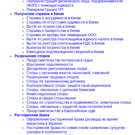
Перерегистрация физического лица- предпринимателя
(ФОП) с помощью адвоката
Перерегистрация ЧП
Получение справок в Киеве
Справка о несудимости в Киеве
Справка об отсутствии судимости в Киеве
Вытяг из госреестра в Киеве
Справка о банкротстве в Киеве
Справка из архива при ликвидации ООО
Вытяг из реестра плательщиков единого налога в Киеве
Вытяг из реестра плательщиков НДС в Киеве
Выписка из госреестра в Киеве
Ежегодное подтверждение сведений в Киеве
Разрешение споров
Представительство интересов в судах
Взыскание задолженности
Досудебное урегулирование спора
Споры с органами власти, налоговой, таможней
Разрешение трудовых споров
Споры по заключенному договору
Корпоративные споры: защита прав акционеров
Споры, связанные с ценными бумагами
Инвестиционные споры
Споры в сфере страхования
Споры по строительству и недвижимости, земельные споры
Споры, связанные с защитой прав потребителей
Представительство в Европейском суде
Расторжение брака
Оформление расторжения брака (развода) во время
карантина в Украине
Расторжение брака по совместному заявлению супругов -
порядок и особенности