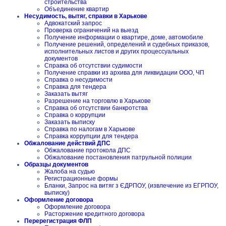
строительства
Объединение квартир
Несудимость, вытяг, справки в Харькове
Адвокатский запрос
Проверка ограничений на выезд
Получение информации о квартире, доме, автомобиле
Получение решений, определений и судебных приказов,
исполнительных листов и других процессуальных
документов
Справка об отсутствии судимости
Получение справки из архива для ликвидации ООО, ЧП
Справка о несудимости
Справка для тендера
Заказать вытяг
Разрешение на торговлю в Харькове
Справка об отсутствии банкротства
Справка о коррупции
Заказать выписку
Справка по налогам в Харькове
Справка коррупции для тендера
Обжалование действий ДПС
Обжалование протокола ДПС
Обжалование постановления патрульной полиции
Образцы документов
Жалоба на судью
Регистрационные формы
Бланки, Запрос на витяг з ЄДРПОУ, (извлечение из ЕГРПОУ,
выписку)
Оформление договора
Оформление договора
Расторжение кредитного договора
Перерегистрация ФЛП