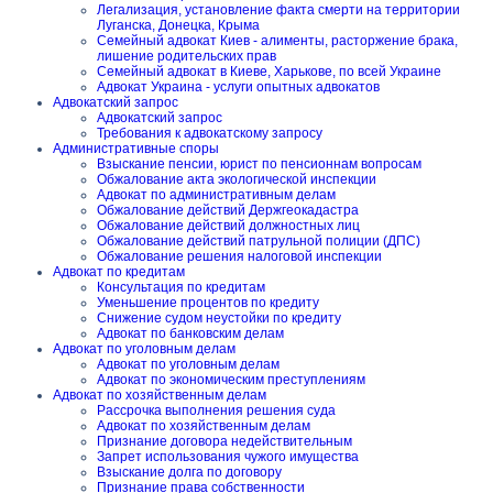
Легализация, установление факта смерти на территории
Луганска, Донецка, Крыма
Семейный адвокат Киев - алименты, расторжение брака,
лишение родительских прав
Семейный адвокат в Киеве, Харькове, по всей Украине
Адвокат Украина - услуги опытных адвокатов
Адвокатский запрос
Адвокатский запрос
Требования к адвокатскому запросу
Административные споры
Взыскание пенсии, юрист по пенсионнам вопросам
Обжалование акта экологической инспекции
Адвокат по административным делам
Обжалование действий Держгеокадастра
Обжалование действий должностных лиц
Обжалование действий патрульной полиции (ДПС)
Обжалование решения налоговой инспекции
Адвокат по кредитам
Консультация по кредитам
Уменьшение процентов по кредиту
Снижение судом неустойки по кредиту
Адвокат по банковским делам
Адвокат по уголовным делам
Адвокат по уголовным делам
Адвокат по экономическим преступлениям
Адвокат по хозяйственным делам
Рассрочка выполнения решения суда
Адвокат по хозяйственным делам
Признание договора недействительным
Запрет использования чужого имущества
Взыскание долга по договору
Признание права собственности