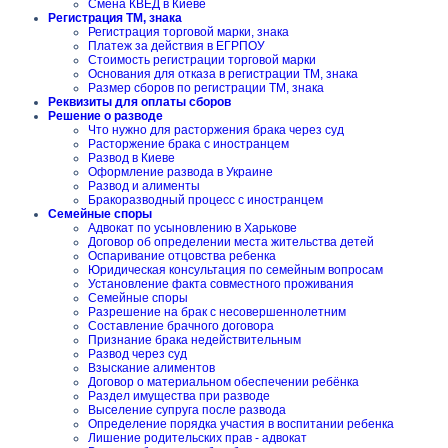
Смена КВЕД в Киеве
Регистрация ТМ, знака
Регистрация торговой марки, знака
Платеж за действия в ЕГРПОУ
Стоимость регистрации торговой марки
Основания для отказа в регистрации ТМ, знака
Размер сборов по регистрации ТМ, знака
Реквизиты для оплаты сборов
Решение о разводе
Что нужно для расторжения брака через суд
Расторжение брака с иностранцем
Развод в Киеве
Оформление развода в Украине
Развод и алименты
Бракоразводный процесс с иностранцем
Семейные споры
Адвокат по усыновлению в Харькове
Договор об определении места жительства детей
Оспаривание отцовства ребенка
Юридическая консультация по семейным вопросам
Установление факта совместного проживания
Семейные споры
Разрешение на брак с несовершеннолетним
Составление брачного договора
Признание брака недействительным
Развод через суд
Взыскание алиментов
Договор о материальном обеспечении ребёнка
Раздел имущества при разводе
Выселение супруга после развода
Определение порядка участия в воспитании ребенка
Лишение родительских прав - адвокат