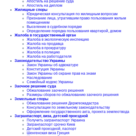
Апостиль на решение суда
Апостиль на диплом
Жилищные споры
Юридическая консультация по жилищным вопросам
Признание лица, утратившим право пользования жилым
помещением
Выселение в судебном порядке
Определение порядка пользования квартирой, домом
Жалоба в государственный орган
Жалоба в экологическую инспекцию
Жалоба на продавца
Жалоба в прокуратуру
Жалоба в полицию
Жалоба на работодателя
Законодательство Украины
Закон Украины об адвокатуре
Конституция Украины
Закон Украины об охране прав на знаки
Наследование
Семейный кодекс Украины
Заочное решение суда
Обжалование заочного решения
Размеры сборов по обжалованию заочного решения
Земельные споры
Обжалование решения Держгеокадастра
Консультации по земельному законодательству
Оформление государственного акта, проекта землеотвода
Загранпаспорт, виза, детский проездной
Получить загранпаспорт Украина
Загранпаспорт срочно Киев
Детский проездной, паспорт
Шенгенская виза Греция