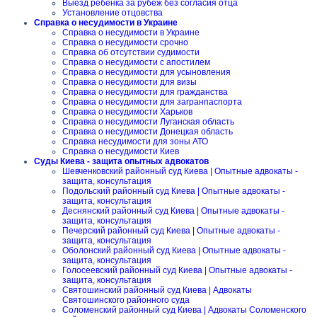
Выезд ребенка за рубеж без согласия отца
Установление отцовства
Справка о несудимости в Украине
Справка о несудимости в Украине
Справка о несудимости срочно
Справка об отсутствии судимости
Справка о несудимости с апостилем
Справка о несудимости для усыновления
Справка о несудимости для визы
Справка о несудимости для гражданства
Справка о несудимости для загранпаспорта
Справка о несудимости Харьков
Справка о несудимости Луганская область
Справка о несудимости Донецкая область
Справка несудимости для зоны АТО
Справка о несудимости Киев
Суды Киева - защита опытных адвокатов
Шевченковский районный суд Киева | Опытные адвокаты -
защита, консультация
Подольский районный суд Киева | Опытные адвокаты -
защита, консультация
Деснянский районный суд Киева | Опытные адвокаты -
защита, консультация
Печерский районный суд Киева | Опытные адвокаты -
защита, консультация
Оболонский районный суд Киева | Опытные адвокаты -
защита, консультация
Голосеевский районный суд Киева | Опытные адвокаты -
защита, консультация
Святошинский районный суд Киева | Адвокаты
Святошинского районного суда
Соломенский районный суд Киева | Адвокаты Соломенского