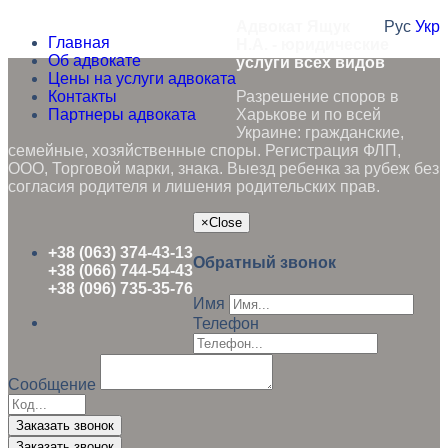
Адвокат Ящук
Рус
Укр
Главная
Н.А. - юридические
Об адвокате
услуги всех видов
Цены на услуги адвоката
Контакты
Разрешение споров в
Партнеры адвоката
Харькове и по всей
Украине: гражданские,
семейные, хозяйственные споры. Регистрация ФЛП,
ООО, Торговой марки, знака. Выезд ребенка за рубеж без
согласия родителя и лишения родительских прав.
×
Close
+38 (063) 374-43-13
Обратный звонок
+38 (066) 744-54-43
+38 (096) 735-35-76
Имя
Телефон
Сообщение
Заказать звонок