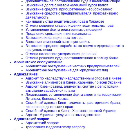
Дополнительное постановление суда в налоговом споре
Взыскание долга с учетом колебаний курса валют
Взыскание средств, приобретенных необоснованно
Взыскание средств с предпринимателя, прекратившего
деятельность
Как лишить отца родительских прав в Харькове
Отмена решения суда о лишении водительских прав
Установление факта родственных отношений
Продление срока принятия наследства
Взыскание инфляционных потерь
Внесение изменений в актовую запись
Взыскание среднего заработка за время задержки расчета
при увольнении
Отмена налогового уведомления-решения
Отмена решения суда, постановленного в пользу банка
Абонентское обслуживание
Абонентское обслуживание частных предпринимателей
Абонентское обслуживание для юридических лиц
Адвокат Киев
Адвокат по наследству (наследственным спорам) в Киеве
Взыскание алиментов в Киеве, Харькове, по всей Украине
Адвокат Киев - развод, алименты, снятие с регистрации,
взыскание заработной платы
Легализация, установление факта смерти на территории
Луганска, Донецка, Крыма
Семейный адвокат Киев - алименты, расторжение брака,
лишение родительских прав
Семейный адвокат в Киеве, Харькове, по всей Украине
Адвокат Украина - услуги опытных адвокатов
Адвокатский запрос
Адвокатский запрос
Требования к адвокатскому запросу