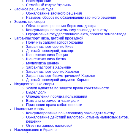
Наследование
Семейный кодекс Украины
Заочное решение суда
Обжалование заочного решения
Размеры сборов по обжалованию заочного решения
Земельные споры
Обжалование решения Держгеокадастра
Консультации по земельному законодательству
Оформление государственного акта, проекта землеотвода
Загранпаспорт, виза, детский проездной
Получить загранпаспорт Украина
Загранпаспорт срочно Киев
Детский проездной, паспорт
Шенгенская виза Греция
Шенгенская виза Литва
Мультивиза шенген
Загранпаспорт в Харькове
Загранпаспорт срочно Харьков
Загранпаспорт биометрический Харьков
Детский проездной документ Харьков
Имущественные споры
Услуги адвоката по защите права собственности
Выдел доли
Определения порядка пользования
Выплата стоимости части доли
Признание права собственности
Налоговые споры
Консультирование по налоговому законодательству
Обжалование действий налоговой, отмена налоговых актов,
решений
Ответ на запрос налоговой
Наследование в Украине