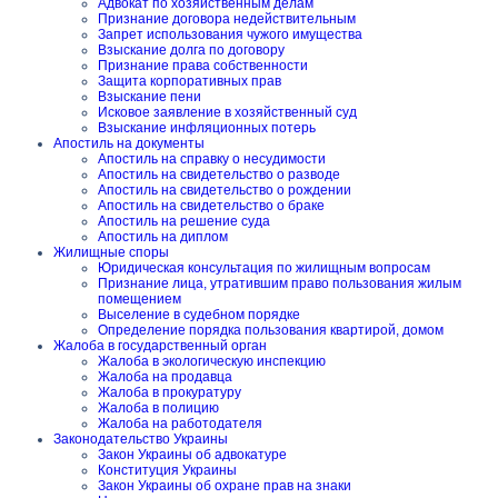
Адвокат по хозяйственным делам
Признание договора недействительным
Запрет использования чужого имущества
Взыскание долга по договору
Признание права собственности
Защита корпоративных прав
Взыскание пени
Исковое заявление в хозяйственный суд
Взыскание инфляционных потерь
Апостиль на документы
Апостиль на справку о несудимости
Апостиль на свидетельство о разводе
Апостиль на свидетельство о рождении
Апостиль на свидетельство о браке
Апостиль на решение суда
Апостиль на диплом
Жилищные споры
Юридическая консультация по жилищным вопросам
Признание лица, утратившим право пользования жилым
помещением
Выселение в судебном порядке
Определение порядка пользования квартирой, домом
Жалоба в государственный орган
Жалоба в экологическую инспекцию
Жалоба на продавца
Жалоба в прокуратуру
Жалоба в полицию
Жалоба на работодателя
Законодательство Украины
Закон Украины об адвокатуре
Конституция Украины
Закон Украины об охране прав на знаки