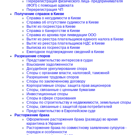
Перерегистрация физического лица- предпринимателя
(ФОП) с помощью адвоката
Перерегистрация ЧП
Получение справок в Киеве
Справка о несудимости в Киеве
Справка об отсутствии судимости в Киеве
Вытяг из госреестра в Киеве
Справка о банкротстве в Киеве
Справка из архива при ликвидации ООО
Вытяг из реестра плательщиков единого налога в Киеве
Вытяг из реестра плательщиков НДС в Киеве
Выписка из госреестра в Киеве
Ежегодное подтверждение сведений в Киеве
Разрешение споров
Представительство интересов в судах
Взыскание задолженности
Досудебное урегулирование спора
Споры с органами власти, налоговой, таможней
Разрешение трудовых споров
Споры по заключенному договору
Корпоративные споры: защита прав акционеров
Споры, связанные с ценными бумагами
Инвестиционные споры
Споры в сфере страхования
Споры по строительству и недвижимости, земельные споры
Споры, связанные с защитой прав потребителей
Представительство в Европейском суде
Расторжение брака
Оформление расторжения брака (развода) во время
карантина в Украине
Расторжение брака по совместному заявлению супругов -
порядок и особенности