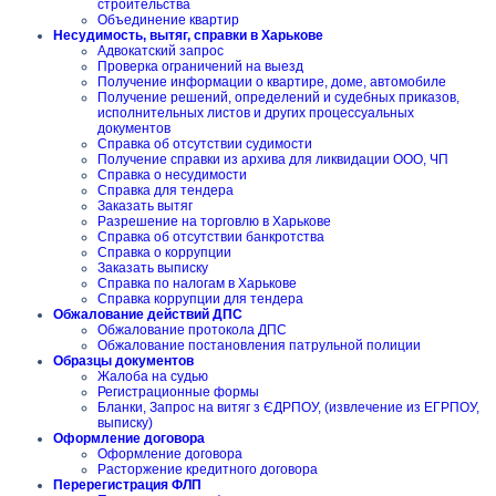
строительства
Объединение квартир
Несудимость, вытяг, справки в Харькове
Адвокатский запрос
Проверка ограничений на выезд
Получение информации о квартире, доме, автомобиле
Получение решений, определений и судебных приказов,
исполнительных листов и других процессуальных
документов
Справка об отсутствии судимости
Получение справки из архива для ликвидации ООО, ЧП
Справка о несудимости
Справка для тендера
Заказать вытяг
Разрешение на торговлю в Харькове
Справка об отсутствии банкротства
Справка о коррупции
Заказать выписку
Справка по налогам в Харькове
Справка коррупции для тендера
Обжалование действий ДПС
Обжалование протокола ДПС
Обжалование постановления патрульной полиции
Образцы документов
Жалоба на судью
Регистрационные формы
Бланки, Запрос на витяг з ЄДРПОУ, (извлечение из ЕГРПОУ,
выписку)
Оформление договора
Оформление договора
Расторжение кредитного договора
Перерегистрация ФЛП