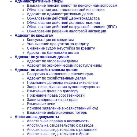
Административные споры
Взыскание пенсии, юрист по пенсионнам вопросам
Обжалование акта экологической инспекции
Адвокат по административным делам
Обжалование действий Держгеокадастра
Обжалование действий должностных лиц
Обжалование действий патрульной полиции (ДПС)
Обжалование решения налоговой инспекции
Адвокат по кредитам
Консультация по кредитам
Уменьшение процентов по кредиту
Снижение судом неустойки по кредиту
Адвокат по банковским делам
Адвокат по уголовным делам
Адвокат по уголовным делам
Адвокат по экономическим преступлениям
Адвокат по хозяйственным делам
Рассрочка выполнения решения суда
Адвокат по хозяйственным делам
Признание договора недействительным
Запрет использования чужого имущества
Взыскание долга по договору
Признание права собственности
Защита корпоративных прав
Взыскание пени
Исковое заявление в хозяйственный суд
Взыскание инфляционных потерь
Апостиль на документы
Апостиль на справку о несудимости
Апостиль на свидетельство о разводе
Апостиль на свидетельство о рождении
Апостиль на свидетельство о браке