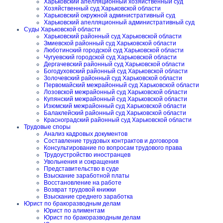
Харьковский апелляционный хозяйственный суд
Хозяйственный суд Харьковской области
Харьковский окружной административный суд
Харьковский апелляционный административный суд
Суды Харьковской области
Харьковский районный суд Харьковской области
Змиевской районный суд Харьковской области
Люботинский городской суд Харьковской области
Чугуевский городской суд Харьковской области
Дергачевский районный суд Харьковской области
Богодуховский районный суд Харьковской области
Золочевский районный суд Харьковской области
Первомайский межрайонный суд Харьковской области
Лозовской межрайонный суд Харьковской области
Купянский межрайонный суд Харьковской области
Изюмский межрайонный суд Харьковской области
Балаклейский районный суд Харьковской области
Красноградский районный суд Харьковской области
Трудовые споры
Анализ кадровых документов
Составление трудовых контрактов и договоров
Консультирование по вопросам трудового права
Трудоустройство иностранцев
Увольнения и сокращения
Представительство в суде
Взыскание заработной платы
Восстановление на работе
Возврат трудовой книжки
Взыскание среднего заработка
Юрист по бракоразводным делам
Юрист по алиментам
Юрист по бракоразводным делам