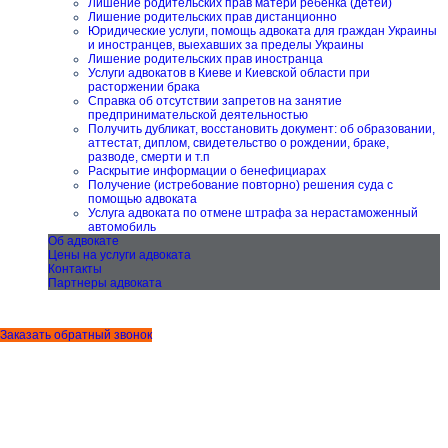
Лишение родительских прав матери ребенка (детей)
Лишение родительских прав дистанционно
Юридические услуги, помощь адвоката для граждан Украины
и иностранцев, выехавших за пределы Украины
Лишение родительских прав иностранца
Услуги адвокатов в Киеве и Киевской области при
расторжении брака
Справка об отсутствии запретов на занятие
предпринимательской деятельностью
Получить дубликат, восстановить документ: об образовании,
аттестат, диплом, свидетельство о рождении, браке,
разводе, смерти и т.п
Раскрытие информации о бенефициарах
Получение (истребование повторно) решения суда с
помощью адвоката
Услуга адвоката по отмене штрафа за нерастаможенный
автомобиль
Об адвокате
Цены на услуги адвоката
Контакты
Партнеры адвоката
Заказать обратный звонок