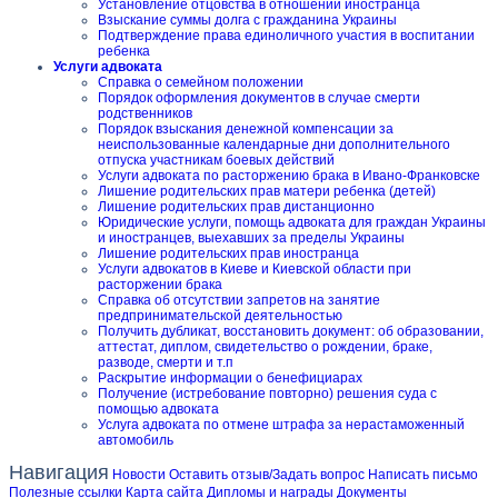
Установление отцовства в отношении иностранца
Взыскание суммы долга с гражданина Украины
Подтверждение права единоличного участия в воспитании
ребенка
Услуги адвоката
Справка о семейном положении
Порядок оформления документов в случае смерти
родственников
Порядок взыскания денежной компенсации за
неиспользованные календарные дни дополнительного
отпуска участникам боевых действий
Услуги адвоката по расторжению брака в Ивано-Франковске
Лишение родительских прав матери ребенка (детей)
Лишение родительских прав дистанционно
Юридические услуги, помощь адвоката для граждан Украины
и иностранцев, выехавших за пределы Украины
Лишение родительских прав иностранца
Услуги адвокатов в Киеве и Киевской области при
расторжении брака
Справка об отсутствии запретов на занятие
предпринимательской деятельностью
Получить дубликат, восстановить документ: об образовании,
аттестат, диплом, свидетельство о рождении, браке,
разводе, смерти и т.п
Раскрытие информации о бенефициарах
Получение (истребование повторно) решения суда с
помощью адвоката
Услуга адвоката по отмене штрафа за нерастаможенный
автомобиль
Навигация
Новости
Оставить отзыв/Задать вопрос
Написать письмо
Полезные ссылки
Карта сайта
Дипломы и награды
Документы