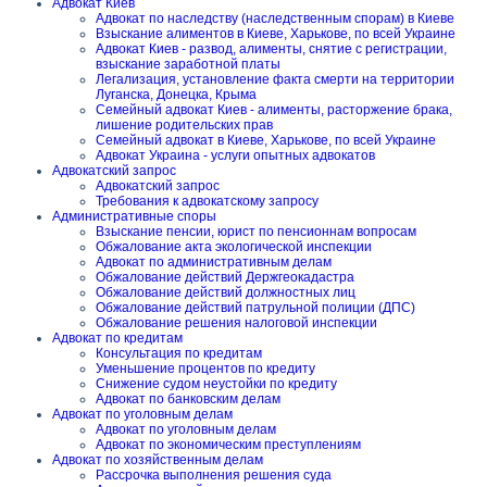
Адвокат Киев
Адвокат по наследству (наследственным спорам) в Киеве
Взыскание алиментов в Киеве, Харькове, по всей Украине
Адвокат Киев - развод, алименты, снятие с регистрации,
взыскание заработной платы
Легализация, установление факта смерти на территории
Луганска, Донецка, Крыма
Семейный адвокат Киев - алименты, расторжение брака,
лишение родительских прав
Семейный адвокат в Киеве, Харькове, по всей Украине
Адвокат Украина - услуги опытных адвокатов
Адвокатский запрос
Адвокатский запрос
Требования к адвокатскому запросу
Административные споры
Взыскание пенсии, юрист по пенсионнам вопросам
Обжалование акта экологической инспекции
Адвокат по административным делам
Обжалование действий Держгеокадастра
Обжалование действий должностных лиц
Обжалование действий патрульной полиции (ДПС)
Обжалование решения налоговой инспекции
Адвокат по кредитам
Консультация по кредитам
Уменьшение процентов по кредиту
Снижение судом неустойки по кредиту
Адвокат по банковским делам
Адвокат по уголовным делам
Адвокат по уголовным делам
Адвокат по экономическим преступлениям
Адвокат по хозяйственным делам
Рассрочка выполнения решения суда