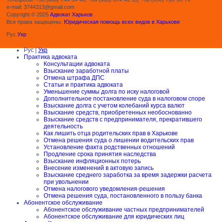
e-mail: 3744313@gmail.com
Copyright © 2025
Адвокат Харьков
Все права защищены.
Юридическая помощь всех видов в Харькове
Рус
Укр
Рус |
Укр
Практика адвоката
Консультации адвоката
Взыскание заработной платы
Отмена штрафа ДПС
Статьи и практика адвоката
Уменьшение суммы долга по иску налоговой
Дополнительное постановление суда в налоговом споре
Взыскание долга с учетом колебаний курса валют
Взыскание средств, приобретенных необоснованно
Взыскание средств с предпринимателя, прекратившего
деятельность
Как лишить отца родительских прав в Харькове
Отмена решения суда о лишении водительских прав
Установление факта родственных отношений
Продление срока принятия наследства
Взыскание инфляционных потерь
Внесение изменений в актовую запись
Взыскание среднего заработка за время задержки расчета
при увольнении
Отмена налогового уведомления-решения
Отмена решения суда, постановленного в пользу банка
Абонентское обслуживание
Абонентское обслуживание частных предпринимателей
Абонентское обслуживание для юридических лиц