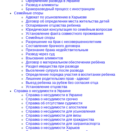
Оформление развода в Украине
Развод и алименты
Бракоразводный процесс с иностранцем
Семейные споры
Адвокат по усыновлению в Харькове
Договор об определении места жительства детей
Оспаривание отцовства ребенка
Юридическая консультация по семейным вопросам
Установление факта совместного проживания
Семейные споры
Разрешение на брак с несовершеннолетним
Составление брачного договора
Признание брака недействительным
Развод через суд
Взыскание алиментов
Договор о материальном обеспечении ребёнка
Раздел имущества при разводе
Выселение супруга после развода
Определение порядка участия в воспитании ребенка
Лишение родительских прав - адвокат
Выезд ребенка за рубеж без согласия отца
Установление отцовства
Справка о несудимости в Украине
Справка о несудимости в Украине
Справка о несудимости срочно
Справка об отсутствии судимости
Справка о несудимости с апостилем
Справка о несудимости для усыновления
Справка о несудимости для визы
Справка о несудимости для гражданства
Справка о несудимости для загранпаспорта
Справка о несудимости Харьков