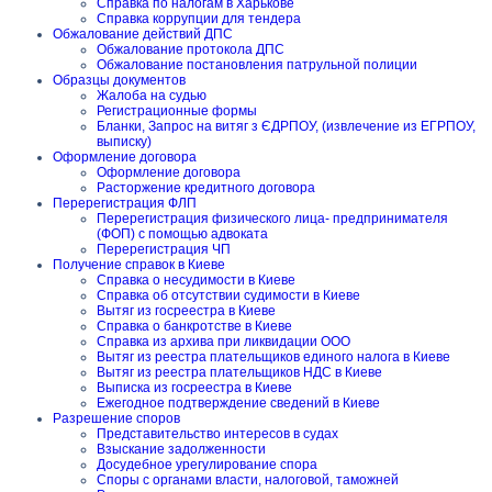
Справка по налогам в Харькове
Справка коррупции для тендера
Обжалование действий ДПС
Обжалование протокола ДПС
Обжалование постановления патрульной полиции
Образцы документов
Жалоба на судью
Регистрационные формы
Бланки, Запрос на витяг з ЄДРПОУ, (извлечение из ЕГРПОУ,
выписку)
Оформление договора
Оформление договора
Расторжение кредитного договора
Перерегистрация ФЛП
Перерегистрация физического лица- предпринимателя
(ФОП) с помощью адвоката
Перерегистрация ЧП
Получение справок в Киеве
Справка о несудимости в Киеве
Справка об отсутствии судимости в Киеве
Вытяг из госреестра в Киеве
Справка о банкротстве в Киеве
Справка из архива при ликвидации ООО
Вытяг из реестра плательщиков единого налога в Киеве
Вытяг из реестра плательщиков НДС в Киеве
Выписка из госреестра в Киеве
Ежегодное подтверждение сведений в Киеве
Разрешение споров
Представительство интересов в судах
Взыскание задолженности
Досудебное урегулирование спора
Споры с органами власти, налоговой, таможней