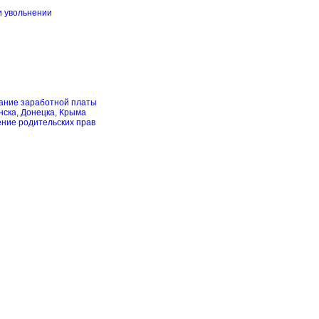
и увольнении
скание заработной платы
нска, Донецка, Крыма
ение родительских прав