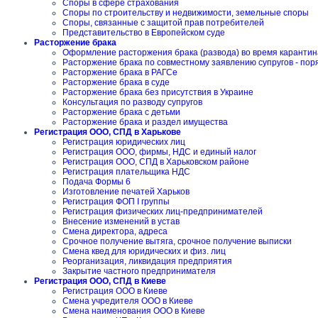
Споры в сфере страхования
Споры по строительству и недвижимости, земельные споры
Споры, связанные с защитой прав потребителей
Представительство в Европейском суде
Расторжение брака
Оформление расторжения брака (развода) во время карантин
Расторжение брака по совместному заявлению супругов - пор
Расторжение брака в РАГСе
Расторжение брака в суде
Расторжение брака без присутствия в Украине
Консультация по разводу супругов
Расторжение брака с детьми
Расторжение брака и раздел имущества
Регистрация ООО, СПД в Харькове
Регистрация юридических лиц
Регистрация ООО, фирмы, НДС и единый налог
Регистрация ООО, СПД в Харьковском районе
Регистрация плательщика НДС
Подача Формы 6
Изготовление печатей Харьков
Регистрация ФОП I группы
Регистрация физических лиц-предпринимателей
Внесение изменений в устав
Смена директора, адреса
Срочное получение вытяга, срочное получение выписки
Смена квед для юридических и физ. лиц
Реорганизация, ликвидация предприятия
Закрытие частного предпринимателя
Регистрация ООО, СПД в Киеве
Регистрация ООО в Киеве
Смена учредителя ООО в Киеве
Смена наименования ООО в Киеве