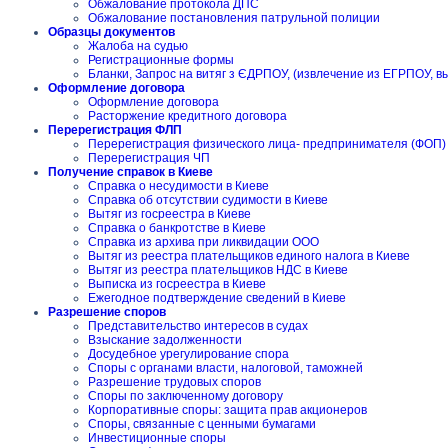
Обжалование протокола ДПС
Обжалование постановления патрульной полиции
Образцы документов
Жалоба на судью
Регистрационные формы
Бланки, Запрос на витяг з ЄДРПОУ, (извлечение из ЕГРПОУ, в
Оформление договора
Оформление договора
Расторжение кредитного договора
Перерегистрация ФЛП
Перерегистрация физического лица- предпринимателя (ФОП)
Перерегистрация ЧП
Получение справок в Киеве
Справка о несудимости в Киеве
Справка об отсутствии судимости в Киеве
Вытяг из госреестра в Киеве
Справка о банкротстве в Киеве
Справка из архива при ликвидации ООО
Вытяг из реестра плательщиков единого налога в Киеве
Вытяг из реестра плательщиков НДС в Киеве
Выписка из госреестра в Киеве
Ежегодное подтверждение сведений в Киеве
Разрешение споров
Представительство интересов в судах
Взыскание задолженности
Досудебное урегулирование спора
Споры с органами власти, налоговой, таможней
Разрешение трудовых споров
Споры по заключенному договору
Корпоративные споры: защита прав акционеров
Споры, связанные с ценными бумагами
Инвестиционные споры