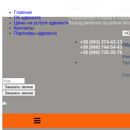
Адвокат Ящук Н.А. - юрид
Главная
Об адвокате
Разрешение споров в Харько
Цены на услуги адвоката
Выезд ребенка за рубеж без
Контакты
Партнеры адвоката
×
C
+38 (063) 374-43-13
Об
+38 (066) 744-54-43
+38 (096) 735-35-76
Им
Те
Со
Заказать звонок