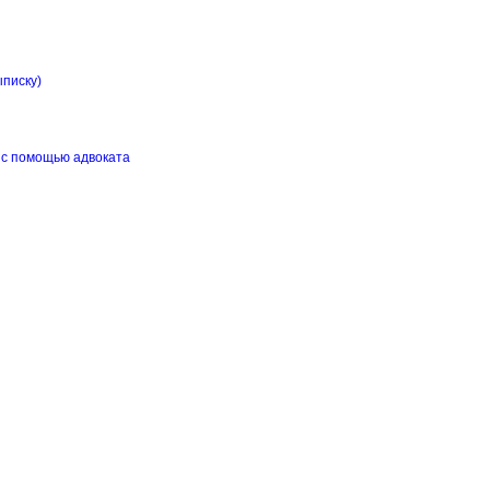
ыписку)
 с помощью адвоката