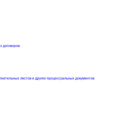
их договоров
и
лнительных листов и других процессуальных документов