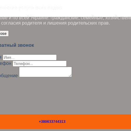
ические услуги всех видов
ве и по всей Украине: гражданские, семейные, хозяйствен
 согласия родителя и лишения родительских прав.
lose
ратный звонок
я
лефон
общение
+380633744313