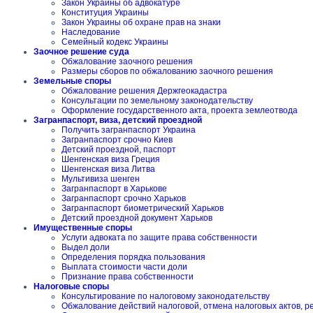
Закон Украины об адвокатуре
Конституция Украины
Закон Украины об охране прав на знаки
Наследование
Семейный кодекс Украины
Заочное решение суда
Обжалование заочного решения
Размеры сборов по обжалованию заочного решения
Земельные споры
Обжалование решения Держгеокадастра
Консультации по земельному законодательству
Оформление государственного акта, проекта землеотвода
Загранпаспорт, виза, детский проездной
Получить загранпаспорт Украина
Загранпаспорт срочно Киев
Детский проездной, паспорт
Шенгенская виза Греция
Шенгенская виза Литва
Мультивиза шенген
Загранпаспорт в Харькове
Загранпаспорт срочно Харьков
Загранпаспорт биометрический Харьков
Детский проездной документ Харьков
Имущественные споры
Услуги адвоката по защите права собственности
Выдел доли
Определения порядка пользования
Выплата стоимости части доли
Признание права собственности
Налоговые споры
Консультирование по налоговому законодательству
Обжалование действий налоговой, отмена налоговых актов, 