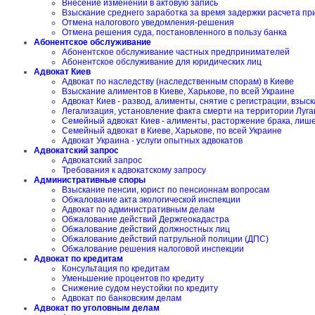
Внесение изменений в актовую запись
Взыскание среднего заработка за время задержки расчета пр
Отмена налогового уведомления-решения
Отмена решения суда, постановленного в пользу банка
Абонентское обслуживание
Абонентское обслуживание частных предпринимателей
Абонентское обслуживание для юридических лиц
Адвокат Киев
Адвокат по наследству (наследственным спорам) в Киеве
Взыскание алиментов в Киеве, Харькове, по всей Украине
Адвокат Киев - развод, алименты, снятие с регистрации, взы
Легализация, установление факта смерти на территории Луга
Семейный адвокат Киев - алименты, расторжение брака, лиш
Семейный адвокат в Киеве, Харькове, по всей Украине
Адвокат Украина - услуги опытных адвокатов
Адвокатский запрос
Адвокатский запрос
Требования к адвокатскому запросу
Административные споры
Взыскание пенсии, юрист по пенсионнам вопросам
Обжалование акта экологической инспекции
Адвокат по административным делам
Обжалование действий Держгеокадастра
Обжалование действий должностных лиц
Обжалование действий патрульной полиции (ДПС)
Обжалование решения налоговой инспекции
Адвокат по кредитам
Консультация по кредитам
Уменьшение процентов по кредиту
Снижение судом неустойки по кредиту
Адвокат по банковским делам
Адвокат по уголовным делам