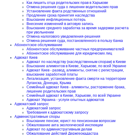
Как лишить отца родительских прав в Харькове
Отмена решения суда о лишении водительских прав
Установление факта родственных отношений
Продление срока принятия наследства
Взыскание инфляционных потерь
Внесение изменений в актовую запись
Взыскание среднего заработка за время задержки расчета
при увольнении
Отмена налогового уведомления-решения
Отмена решения суда, постановленного в пользу банка
Абонентское обслуживание
Абонентское обслуживание частных предпринимателей
Абонентское обслуживание для юридических лиц
Адвокат Киев
Адвокат по наследству (наследственным спорам) в Киеве
Взыскание алиментов в Киеве, Харькове, по всей Украине
Адвокат Киев - развод, алименты, снятие с регистрации,
взыскание заработной платы
Легализация, установление факта смерти на территории
Луганска, Донецка, Крыма
Семейный адвокат Киев - алименты, расторжение брака,
лишение родительских прав
Семейный адвокат в Киеве, Харькове, по всей Украине
Адвокат Украина - услуги опытных адвокатов
Адвокатский запрос
Адвокатский запрос
Требования к адвокатскому запросу
Административные споры
Взыскание пенсии, юрист по пенсионнам вопросам
Обжалование акта экологической инспекции
Адвокат по административным делам
Обжалование действий Держгеокадастра