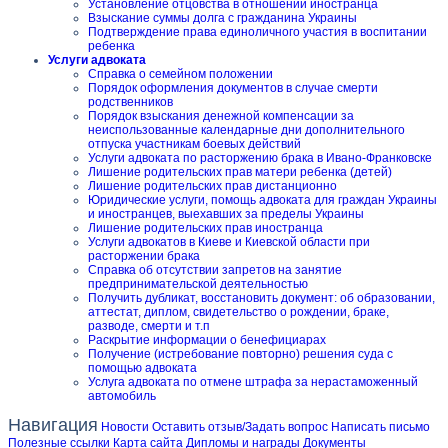
Установление отцовства в отношении иностранца
Взыскание суммы долга с гражданина Украины
Подтверждение права единоличного участия в воспитании
ребенка
Услуги адвоката
Справка о семейном положении
Порядок оформления документов в случае смерти
родственников
Порядок взыскания денежной компенсации за
неиспользованные календарные дни дополнительного
отпуска участникам боевых действий
Услуги адвоката по расторжению брака в Ивано-Франковске
Лишение родительских прав матери ребенка (детей)
Лишение родительских прав дистанционно
Юридические услуги, помощь адвоката для граждан Украины
и иностранцев, выехавших за пределы Украины
Лишение родительских прав иностранца
Услуги адвокатов в Киеве и Киевской области при
расторжении брака
Справка об отсутствии запретов на занятие
предпринимательской деятельностью
Получить дубликат, восстановить документ: об образовании,
аттестат, диплом, свидетельство о рождении, браке,
разводе, смерти и т.п
Раскрытие информации о бенефициарах
Получение (истребование повторно) решения суда с
помощью адвоката
Услуга адвоката по отмене штрафа за нерастаможенный
автомобиль
Навигация
Новости
Оставить отзыв/Задать вопрос
Написать письмо
Полезные ссылки
Карта сайта
Дипломы и награды
Документы