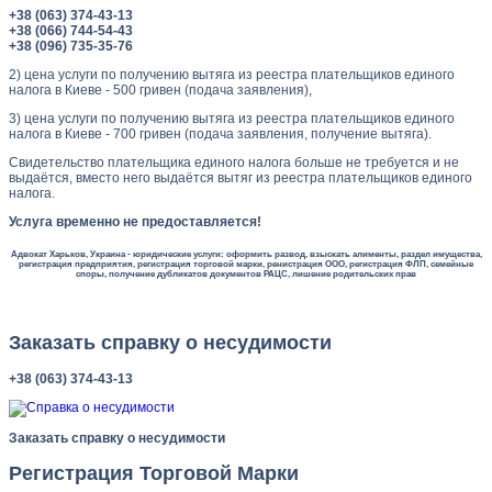
+38 (063) 374-43-13
+38 (066) 744-54-43
+38 (096) 735-35-76
2) цена услуги по получению вытяга из реестра плательщиков единого
налога в Киеве - 500 гривен (подача заявления),
3) цена услуги по получению вытяга из реестра плательщиков единого
налога в Киеве - 700 гривен (подача заявления, получение вытяга).
Свидетельство плательщика единого налога больше не требуется и не
выдаётся, вместо него выдаётся вытяг из реестра плательщиков единого
налога.
Услуга временно не предоставляется!
Адвокат Харьков, Украина - юридические услуги: оформить развод, взыскать алименты, раздел имущества,
регистрация предприятия, регистрация торговой марки, ренистрация ООО, регистрация ФЛП, семейные
споры, получение дубликатов документов РАЦС, лишение родительских прав
Заказать справку о несудимости
+38 (063) 374-43-13
Заказать справку о несудимости
Регистрация Торговой Марки