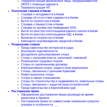
Перерегистрация физического лица- предпринимателя
(ФОП) с помощью адвоката
Перерегистрация ЧП
Получение справок в Киеве
Справка о несудимости в Киеве
Справка об отсутствии судимости в Киеве
Вытяг из госреестра в Киеве
Справка о банкротстве в Киеве
Справка из архива при ликвидации ООО
Вытяг из реестра плательщиков единого налога в Киеве
Вытяг из реестра плательщиков НДС в Киеве
Выписка из госреестра в Киеве
Ежегодное подтверждение сведений в Киеве
Разрешение споров
Представительство интересов в судах
Взыскание задолженности
Досудебное урегулирование спора
Споры с органами власти, налоговой, таможней
Разрешение трудовых споров
Споры по заключенному договору
Корпоративные споры: защита прав акционеров
Споры, связанные с ценными бумагами
Инвестиционные споры
Споры в сфере страхования
Споры по строительству и недвижимости, земельные споры
Споры, связанные с защитой прав потребителей
Представительство в Европейском суде
Расторжение брака
Оформление расторжения брака (развода) во время
карантина в Украине
Расторжение брака по совместному заявлению супругов -
порядок и особенности