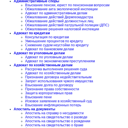
Административные споры
Взыскание пенсии, юрист по пенсионнам вопросам
Обжалование акта экологической инспекции
Адвокат по административным делам
Обжалование действий Держгеокадастра
Обжалование действий должностных лиц
Обжалование действий патрульной полиции (ДПС)
Обжалование решения налоговой инспекции
Адвокат по кредитам
Консультация по кредитам
Уменьшение процентов по кредиту
Снижение судом неустойки по кредиту
Адвокат по банковским делам
Адвокат по уголовным делам
Адвокат по уголовным делам
Адвокат по экономическим преступлениям
Адвокат по хозяйственным делам
Рассрочка выполнения решения суда
Адвокат по хозяйственным делам
Признание договора недействительным
Запрет использования чужого имущества
Взыскание долга по договору
Признание права собственности
Защита корпоративных прав
Взыскание пени
Исковое заявление в хозяйственный суд
Взыскание инфляционных потерь
Апостиль на документы
Апостиль на справку о несудимости
Апостиль на свидетельство о разводе
Апостиль на свидетельство о рождении
Апостиль на свидетельство о браке