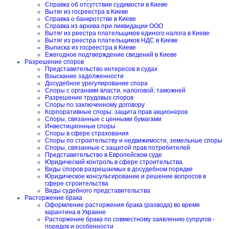
Справка об отсутствии судимости в Киеве
Вытяг из госреестра в Киеве
Справка о банкротстве в Киеве
Справка из архива при ликвидации ООО
Вытяг из реестра плательщиков единого налога в Киеве
Вытяг из реестра плательщиков НДС в Киеве
Выписка из госреестра в Киеве
Ежегодное подтверждение сведений в Киеве
Разрешение споров
Представительство интересов в судах
Взыскание задолженности
Досудебное урегулирование спора
Споры с органами власти, налоговой, таможней
Разрешение трудовых споров
Споры по заключенному договору
Корпоративные споры: защита прав акционеров
Споры, связанные с ценными бумагами
Инвестиционные споры
Споры в сфере страхования
Споры по строительству и недвижимости, земельные споры
Споры, связанные с защитой прав потребителей
Представительство в Европейском суде
Юридический контроль в сфере строительства
Виды споров разрешаемых в досудебном порядке
Юридическое консультирование и решение вопросов в
сфере строительства
Виды судебного представительства
Расторжение брака
Оформление расторжения брака (развода) во время
карантина в Украине
Расторжение брака по совместному заявлению супругов -
порядок и особенности