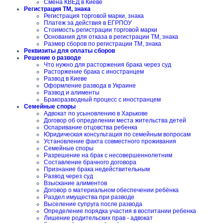
Смена КВЕД в Киеве
Регистрация ТМ, знака
Регистрация торговой марки, знака
Платеж за действия в ЕГРПОУ
Стоимость регистрации торговой марки
Основания для отказа в регистрации ТМ, знака
Размер сборов по регистрации ТМ, знака
Реквизиты для оплаты сборов
Решение о разводе
Что нужно для расторжения брака через суд
Расторжение брака с иностранцем
Развод в Киеве
Оформление развода в Украине
Развод и алименты
Бракоразводный процесс с иностранцем
Семейные споры
Адвокат по усыновлению в Харькове
Договор об определении места жительства детей
Оспаривание отцовства ребенка
Юридическая консультация по семейным вопросам
Установление факта совместного проживания
Семейные споры
Разрешение на брак с несовершеннолетним
Составление брачного договора
Признание брака недействительным
Развод через суд
Взыскание алиментов
Договор о материальном обеспечении ребёнка
Раздел имущества при разводе
Выселение супруга после развода
Определение порядка участия в воспитании ребенка
Лишение родительских прав - адвокат