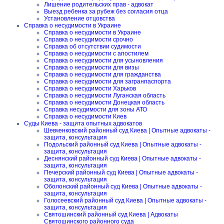
Лишение родительских прав - адвокат
Выезд ребенка за рубеж без согласия отца
Установление отцовства
Справка о несудимости в Украине
Справка о несудимости в Украине
Справка о несудимости срочно
Справка об отсутствии судимости
Справка о несудимости с апостилем
Справка о несудимости для усыновления
Справка о несудимости для визы
Справка о несудимости для гражданства
Справка о несудимости для загранпаспорта
Справка о несудимости Харьков
Справка о несудимости Луганская область
Справка о несудимости Донецкая область
Справка несудимости для зоны АТО
Справка о несудимости Киев
Суды Киева - защита опытных адвокатов
Шевченковский районный суд Киева | Опытные адвокаты -
защита, консультация
Подольский районный суд Киева | Опытные адвокаты -
защита, консультация
Деснянский районный суд Киева | Опытные адвокаты -
защита, консультация
Печерский районный суд Киева | Опытные адвокаты -
защита, консультация
Оболонский районный суд Киева | Опытные адвокаты -
защита, консультация
Голосеевский районный суд Киева | Опытные адвокаты -
защита, консультация
Святошинский районный суд Киева | Адвокаты
Святошинского районного суда