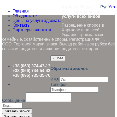
Адвокат Ящук
Рус
Укр
Главная
Н.А. - юридические
Об адвокате
услуги всех видов
Цены на услуги адвоката
Контакты
Разрешение споров в
Партнеры адвоката
Харькове и по всей
Украине: гражданские,
семейные, хозяйственные споры. Регистрация ФЛП,
ООО, Торговой марки, знака. Выезд ребенка за рубеж без
согласия родителя и лишения родительских прав.
×
Close
+38 (063) 374-43-13
Обратный звонок
+38 (066) 744-54-43
+38 (096) 735-35-76
Имя
Телефон
Сообщение
Заказать звонок