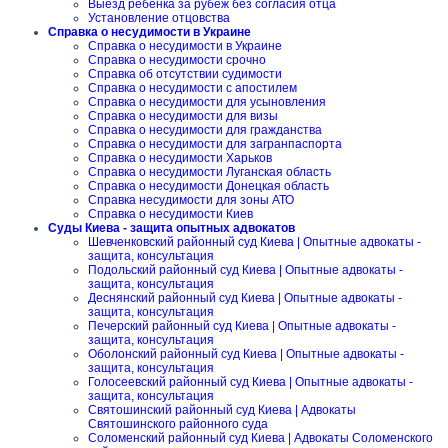
Выезд ребенка за рубеж без согласия отца
Установление отцовства
Справка о несудимости в Украине
Справка о несудимости в Украине
Справка о несудимости срочно
Справка об отсутствии судимости
Справка о несудимости с апостилем
Справка о несудимости для усыновления
Справка о несудимости для визы
Справка о несудимости для гражданства
Справка о несудимости для загранпаспорта
Справка о несудимости Харьков
Справка о несудимости Луганская область
Справка о несудимости Донецкая область
Справка несудимости для зоны АТО
Справка о несудимости Киев
Суды Киева - защита опытных адвокатов
Шевченковский районный суд Киева | Опытные адвокаты -
защита, консультация
Подольский районный суд Киева | Опытные адвокаты -
защита, консультация
Деснянский районный суд Киева | Опытные адвокаты -
защита, консультация
Печерский районный суд Киева | Опытные адвокаты -
защита, консультация
Оболонский районный суд Киева | Опытные адвокаты -
защита, консультация
Голосеевский районный суд Киева | Опытные адвокаты -
защита, консультация
Святошинский районный суд Киева | Адвокаты
Святошинского районного суда
Соломенский районный суд Киева | Адвокаты Соломенского