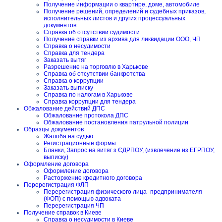
Получение информации о квартире, доме, автомобиле
Получение решений, определений и судебных приказов,
исполнительных листов и других процессуальных
документов
Справка об отсутствии судимости
Получение справки из архива для ликвидации ООО, ЧП
Справка о несудимости
Справка для тендера
Заказать вытяг
Разрешение на торговлю в Харькове
Справка об отсутствии банкротства
Справка о коррупции
Заказать выписку
Справка по налогам в Харькове
Справка коррупции для тендера
Обжалование действий ДПС
Обжалование протокола ДПС
Обжалование постановления патрульной полиции
Образцы документов
Жалоба на судью
Регистрационные формы
Бланки, Запрос на витяг з ЄДРПОУ, (извлечение из ЕГРПОУ,
выписку)
Оформление договора
Оформление договора
Расторжение кредитного договора
Перерегистрация ФЛП
Перерегистрация физического лица- предпринимателя
(ФОП) с помощью адвоката
Перерегистрация ЧП
Получение справок в Киеве
Справка о несудимости в Киеве