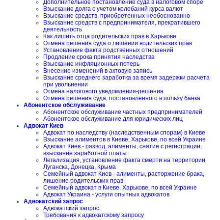
Дополнительное постановление суда в налоговом споре
Взыскание долга с учетом колебаний курса валют
Взыскание средств, приобретенных необоснованно
Взыскание средств с предпринимателя, прекратившего
деятельность
Как лишить отца родительских прав в Харькове
Отмена решения суда о лишении водительских прав
Установление факта родственных отношений
Продление срока принятия наследства
Взыскание инфляционных потерь
Внесение изменений в актовую запись
Взыскание среднего заработка за время задержки расчета
при увольнении
Отмена налогового уведомления-решения
Отмена решения суда, постановленного в пользу банка
Абонентское обслуживание
Абонентское обслуживание частных предпринимателей
Абонентское обслуживание для юридических лиц
Адвокат Киев
Адвокат по наследству (наследственным спорам) в Киеве
Взыскание алиментов в Киеве, Харькове, по всей Украине
Адвокат Киев - развод, алименты, снятие с регистрации,
взыскание заработной платы
Легализация, установление факта смерти на территории
Луганска, Донецка, Крыма
Семейный адвокат Киев - алименты, расторжение брака,
лишение родительских прав
Семейный адвокат в Киеве, Харькове, по всей Украине
Адвокат Украина - услуги опытных адвокатов
Адвокатский запрос
Адвокатский запрос
Требования к адвокатскому запросу