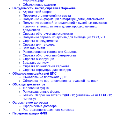
строительства
Объединение квартир
Несудимость, вытяг, справки в Харькове
Адвокатский запрос
Проверка ограничений на выезд
Получение информации о квартире, доме, автомобиле
Получение решений, определений и судебных приказов,
исполнительных листов и других процессуальных
документов
Справка об отсутствии судимости
Получение справки из архива для ликвидации ООО, ЧП
Справка о несудимости
Справка для тендера
Заказать вытяг
Разрешение на торговлю в Харькове
Справка об отсутствии банкротства
Справка о коррупции
Заказать выписку
Справка по налогам в Харькове
Справка коррупции для тендера
Обжалование действий ДПС
Обжалование протокола ДПС
Обжалование постановления патрульной полиции
Образцы документов
Жалоба на судью
Регистрационные формы
Бланки, Запрос на витяг з ЄДРПОУ, (извлечение из ЕГРПОУ,
выписку)
Оформление договора
Оформление договора
Расторжение кредитного договора
Перерегистрация ФЛП