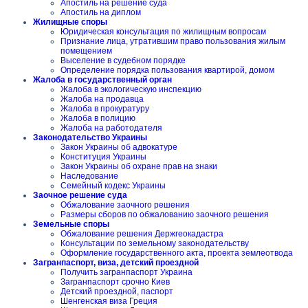
Апостиль на решение суда
Апостиль на диплом
Жилищные споры
Юридическая консультация по жилищным вопросам
Признание лица, утратившим право пользования жилым
помещением
Выселение в судебном порядке
Определение порядка пользования квартирой, домом
Жалоба в государственный орган
Жалоба в экологическую инспекцию
Жалоба на продавца
Жалоба в прокуратуру
Жалоба в полицию
Жалоба на работодателя
Законодательство Украины
Закон Украины об адвокатуре
Конституция Украины
Закон Украины об охране прав на знаки
Наследование
Семейный кодекс Украины
Заочное решение суда
Обжалование заочного решения
Размеры сборов по обжалованию заочного решения
Земельные споры
Обжалование решения Держгеокадастра
Консультации по земельному законодательству
Оформление государственного акта, проекта землеотвода
Загранпаспорт, виза, детский проездной
Получить загранпаспорт Украина
Загранпаспорт срочно Киев
Детский проездной, паспорт
Шенгенская виза Греция