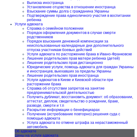
Выписка иностранца
Установление отцовства в отношении иностранца
Взыскание суммы долга с гражданина Украины
Подтверждение права единоличного участия в воспитании
ребенка
Услуги адвоката
Справка о семейном положении
Порядок оформления документов в случае смерти
родственников
Порядок взыскания денежной компенсации за
неиспользованные календарные дни дополнительного
отпуска участникам боевых действий
Услуги адвоката по расторжению брака в Ивано-Франковске
Лишение родительских прав матери ребенка (детей)
Лишение родительских прав дистанционно
Юридические услуги, помощь адвоката для граждан Украины
и иностранцев, выехавших за пределы Украины
Лишение родительских прав иностранца
Услуги адвокатов в Киеве и Киевской области при
расторжении брака
Справка об отсутствии запретов на занятие
предпринимательской деятельностью
Получить дубликат, восстановить документ: об образовании,
аттестат, диплом, свидетельство о рождении, браке,
разводе, смерти и т.п
Раскрытие информации о бенефициарах
Получение (истребование повторно) решения суда с
помощью адвоката
Услуга адвоката по отмене штрафа за нерастаможенный
автомобиль
Об адвокате
Цены на услуги адвоката