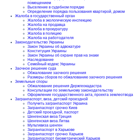
помещением
Выселение в судебном порядке
Определение порядка пользования квартирой, домом
Жалоба в государственный орган
Жалоба в экологическую инспекцию
Жалоба на продавца
Жалоба в прокуратуру
Жалоба в полицию
Жалоба на работодателя
Законодательство Украины
Закон Украины об адвокатуре
Конституция Украины
Закон Украины об охране прав на знаки
Наследование
Семейный кодекс Украины
Заочное решение суда
Обжалование заочного решения
Размеры сборов по обжалованию заочного решения
Земельные споры
Обжалование решения Держгеокадастра
Консультации по земельному законодательству
Оформление государственного акта, проекта землеотвода
Загранпаспорт, виза, детский проездной
Получить загранпаспорт Украина
Загранпаспорт срочно Киев
Детский проездной, паспорт
Шенгенская виза Греция
Шенгенская виза Литва
Мультивиза шенген
Загранпаспорт в Харькове
Загранпаспорт срочно Харьков
Загранпаспорт биометрический Харьков