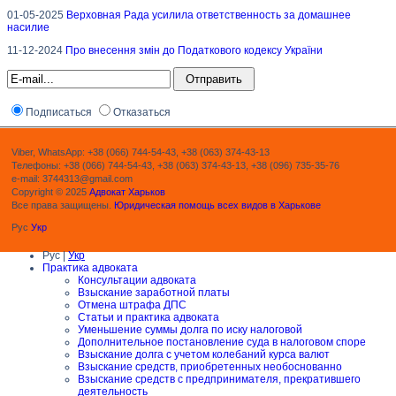
01-05-2025
Верховная Рада усилила ответственность за домашнее
насилие
11-12-2024
Про внесення змін до Податкового кодексу України
Подписаться
Отказаться
Viber, WhatsApp: +38 (066) 744-54-43, +38 (063) 374-43-13
Телефоны: +38 (066) 744-54-43, +38 (063) 374-43-13, +38 (096) 735-35-76
e-mail: 3744313@gmail.com
Copyright © 2025
Адвокат Харьков
Все права защищены.
Юридическая помощь всех видов в Харькове
Рус
Укр
Рус |
Укр
Практика адвоката
Консультации адвоката
Взыскание заработной платы
Отмена штрафа ДПС
Статьи и практика адвоката
Уменьшение суммы долга по иску налоговой
Дополнительное постановление суда в налоговом споре
Взыскание долга с учетом колебаний курса валют
Взыскание средств, приобретенных необоснованно
Взыскание средств с предпринимателя, прекратившего
деятельность