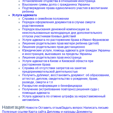
Установление отцовства в отношении иностранца
Взыскание суммы долга с гражданина Украины
Подтверждение права единоличного участия в воспитании
ребенка
Услуги адвоката
Справка о семейном положении
Порядок оформления документов в случае смерти
родственников
Порядок взыскания денежной компенсации за
неиспользованные календарные дни дополнительного
отпуска участникам боевых действий
Услуги адвоката по расторжению брака в Ивано-Франковске
Лишение родительских прав матери ребенка (детей)
Лишение родительских прав дистанционно
Юридические услуги, помощь адвоката для граждан Украины
и иностранцев, выехавших за пределы Украины
Лишение родительских прав иностранца
Услуги адвокатов в Киеве и Киевской области при
расторжении брака
Справка об отсутствии запретов на занятие
предпринимательской деятельностью
Получить дубликат, восстановить документ: об образовании,
аттестат, диплом, свидетельство о рождении, браке,
разводе, смерти и т.п
Раскрытие информации о бенефициарах
Получение (истребование повторно) решения суда с
помощью адвоката
Услуга адвоката по отмене штрафа за нерастаможенный
автомобиль
Навигация
Новости
Оставить отзыв/Задать вопрос
Написать письмо
Полезные ссылки
Карта сайта
Дипломы и награды
Документы