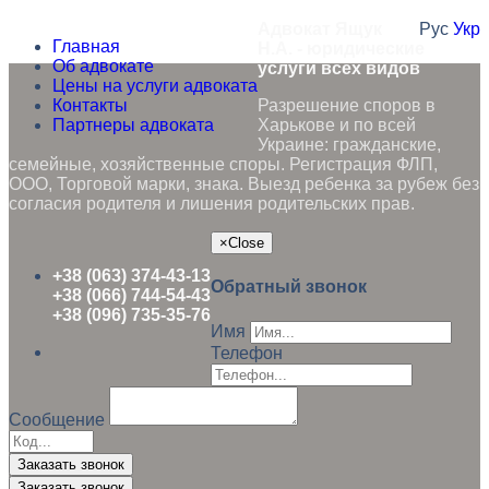
Адвокат Ящук
Рус
Укр
Главная
Н.А. - юридические
Об адвокате
услуги всех видов
Цены на услуги адвоката
Контакты
Разрешение споров в
Партнеры адвоката
Харькове и по всей
Украине: гражданские,
семейные, хозяйственные споры. Регистрация ФЛП,
ООО, Торговой марки, знака. Выезд ребенка за рубеж без
согласия родителя и лишения родительских прав.
×
Close
+38 (063) 374-43-13
Обратный звонок
+38 (066) 744-54-43
+38 (096) 735-35-76
Имя
Телефон
Сообщение
Заказать звонок