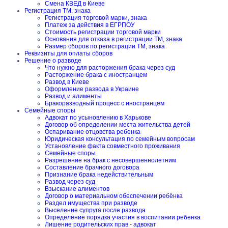
Смена КВЕД в Киеве
Регистрация ТМ, знака
Регистрация торговой марки, знака
Платеж за действия в ЕГРПОУ
Стоимость регистрации торговой марки
Основания для отказа в регистрации ТМ, знака
Размер сборов по регистрации ТМ, знака
Реквизиты для оплаты сборов
Решение о разводе
Что нужно для расторжения брака через суд
Расторжение брака с иностранцем
Развод в Киеве
Оформление развода в Украине
Развод и алименты
Бракоразводный процесс с иностранцем
Семейные споры
Адвокат по усыновлению в Харькове
Договор об определении места жительства детей
Оспаривание отцовства ребенка
Юридическая консультация по семейным вопросам
Установление факта совместного проживания
Семейные споры
Разрешение на брак с несовершеннолетним
Составление брачного договора
Признание брака недействительным
Развод через суд
Взыскание алиментов
Договор о материальном обеспечении ребёнка
Раздел имущества при разводе
Выселение супруга после развода
Определение порядка участия в воспитании ребенка
Лишение родительских прав - адвокат