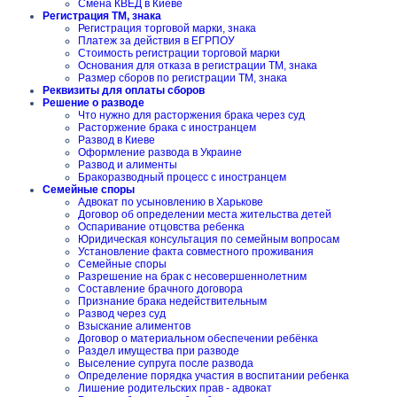
Смена КВЕД в Киеве
Регистрация ТМ, знака
Регистрация торговой марки, знака
Платеж за действия в ЕГРПОУ
Стоимость регистрации торговой марки
Основания для отказа в регистрации ТМ, знака
Размер сборов по регистрации ТМ, знака
Реквизиты для оплаты сборов
Решение о разводе
Что нужно для расторжения брака через суд
Расторжение брака с иностранцем
Развод в Киеве
Оформление развода в Украине
Развод и алименты
Бракоразводный процесс с иностранцем
Семейные споры
Адвокат по усыновлению в Харькове
Договор об определении места жительства детей
Оспаривание отцовства ребенка
Юридическая консультация по семейным вопросам
Установление факта совместного проживания
Семейные споры
Разрешение на брак с несовершеннолетним
Составление брачного договора
Признание брака недействительным
Развод через суд
Взыскание алиментов
Договор о материальном обеспечении ребёнка
Раздел имущества при разводе
Выселение супруга после развода
Определение порядка участия в воспитании ребенка
Лишение родительских прав - адвокат