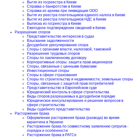
Вытяг из госреестра в Киеве
Справка о банкротстве в Киеве
Справка из архива при ликвидации ООО
Вытяг из реестра плательщиков единого налога в Киеве
Вытяг из реестра плательщиков НДС в Киеве
Выписка из госреестра в Киеве
Ежегодное подтверждение сведений в Киеве
Разрешение споров
Представительство интересов в судах
Взыскание задолженности
Досудебное урегулирование спора
Споры с органами власти, налоговой, таможней
Разрешение трудовых споров
Споры по заключенному договору
Корпоративные споры: защита прав акционеров
Споры, связанные с ценными бумагами
Инвестиционные споры
Споры в сфере страхования
Споры по строительству и недвижимости, земельные споры
Споры, связанные с защитой прав потребителей
Представительство в Европейском суде
Юридический контроль в сфере строительства
Виды споров разрешаемых в досудебном порядке
Юридическое консультирование и решение вопросов в
сфере строительства
Виды судебного представительства
Расторжение брака
Оформление расторжения брака (развода) во время
карантина в Украине
Расторжение брака по совместному заявлению супругов -
порядок и особенности
Расторжение брака в РАГСе