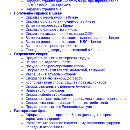
Перерегистрация физического лица- предпринимателя
(ФОП) с помощью адвоката
Перерегистрация ЧП
Получение справок в Киеве
Справка о несудимости в Киеве
Справка об отсутствии судимости в Киеве
Вытяг из госреестра в Киеве
Справка о банкротстве в Киеве
Справка из архива при ликвидации ООО
Вытяг из реестра плательщиков единого налога в Киеве
Вытяг из реестра плательщиков НДС в Киеве
Выписка из госреестра в Киеве
Ежегодное подтверждение сведений в Киеве
Разрешение споров
Представительство интересов в судах
Взыскание задолженности
Досудебное урегулирование спора
Споры с органами власти, налоговой, таможней
Разрешение трудовых споров
Споры по заключенному договору
Корпоративные споры: защита прав акционеров
Споры, связанные с ценными бумагами
Инвестиционные споры
Споры в сфере страхования
Споры по строительству и недвижимости, земельные споры
Споры, связанные с защитой прав потребителей
Представительство в Европейском суде
Расторжение брака
Оформление расторжения брака (развода) во время
карантина в Украине
Расторжение брака по совместному заявлению супругов -
порядок и особенности