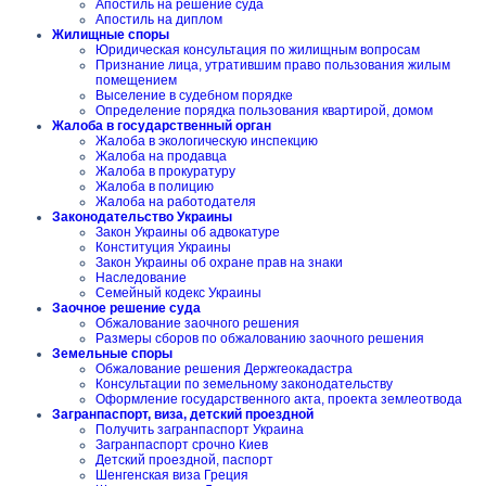
Апостиль на решение суда
Апостиль на диплом
Жилищные споры
Юридическая консультация по жилищным вопросам
Признание лица, утратившим право пользования жилым
помещением
Выселение в судебном порядке
Определение порядка пользования квартирой, домом
Жалоба в государственный орган
Жалоба в экологическую инспекцию
Жалоба на продавца
Жалоба в прокуратуру
Жалоба в полицию
Жалоба на работодателя
Законодательство Украины
Закон Украины об адвокатуре
Конституция Украины
Закон Украины об охране прав на знаки
Наследование
Семейный кодекс Украины
Заочное решение суда
Обжалование заочного решения
Размеры сборов по обжалованию заочного решения
Земельные споры
Обжалование решения Держгеокадастра
Консультации по земельному законодательству
Оформление государственного акта, проекта землеотвода
Загранпаспорт, виза, детский проездной
Получить загранпаспорт Украина
Загранпаспорт срочно Киев
Детский проездной, паспорт
Шенгенская виза Греция