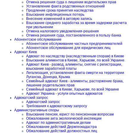
Отмена решения суда о лишении водительских прав
Установление факта родственных отношений
Продление срока принятия наследства
Взыскание инфляционных потерь
Внесение изменений в актовую запись
Взыскание среднего заработка за время задержки расчета
при увольнении
Отмена налогового уведомления-решения
Отмена решения суда, постановленного в пользу банка
Абонентское обслуживание
Абонентское обслуживание частных предпринимателей
Абонентское обслуживание для юридических лиц
Адвокат Киев
Адвокат по наследству (наследственным спорам) в Киеве
Взыскание алиментов в Киеве, Харькове, по всей Украине
Адвокат Киев - развод, алименты, снятие с регистрации,
взыскание заработной платы
Легализация, установление факта смерти на территории
Луганска, Донецка, Крыма
Семейный адвокат Киев - алименты, расторжение брака,
лишение родительских прав
Семейный адвокат в Киеве, Харькове, по всей Украине
Адвокат Украина - услуги опытных адвокатов
Адвокатский запрос
Адвокатский запрос
Требования к адвокатскому запросу
Административные споры
Взыскание пенсии, юрист по пенсионнам вопросам
Обжалование акта экологической инспекции
Адвокат по административным делам
Обжалование действий Держгеокадастра
Обжалование действий должностных лиц