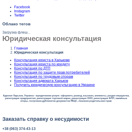
Facebook
Instagram
Twitter
Облако тегов
Загрузка флеш...
Юридическая консультация
Главная
Юридическая консультация
Консультация юриста в Харькове
Консультация юриста по кредиту
Консультация по ДТП
Консультация по защите прав потребителей
Консультация по трудовым спорам
Консультация адвоката Харьков
Получить юридическую консультацию в Украине
Адвокат Харьков, Украина - юридические услуги: оформить развод, взыскать алименты, раздел имущества,
регистрация предприятия, регистрация торговой марки, ренистрация ООО, регистрация ФЛП, семейные
споры, получение дубликатов документов РАЦС, лишение родительских прав
Заказать справку о несудимости
+38 (063) 374-43-13