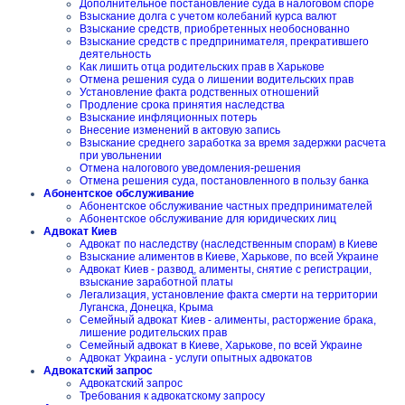
Дополнительное постановление суда в налоговом споре
Взыскание долга с учетом колебаний курса валют
Взыскание средств, приобретенных необоснованно
Взыскание средств с предпринимателя, прекратившего
деятельность
Как лишить отца родительских прав в Харькове
Отмена решения суда о лишении водительских прав
Установление факта родственных отношений
Продление срока принятия наследства
Взыскание инфляционных потерь
Внесение изменений в актовую запись
Взыскание среднего заработка за время задержки расчета
при увольнении
Отмена налогового уведомления-решения
Отмена решения суда, постановленного в пользу банка
Абонентское обслуживание
Абонентское обслуживание частных предпринимателей
Абонентское обслуживание для юридических лиц
Адвокат Киев
Адвокат по наследству (наследственным спорам) в Киеве
Взыскание алиментов в Киеве, Харькове, по всей Украине
Адвокат Киев - развод, алименты, снятие с регистрации,
взыскание заработной платы
Легализация, установление факта смерти на территории
Луганска, Донецка, Крыма
Семейный адвокат Киев - алименты, расторжение брака,
лишение родительских прав
Семейный адвокат в Киеве, Харькове, по всей Украине
Адвокат Украина - услуги опытных адвокатов
Адвокатский запрос
Адвокатский запрос
Требования к адвокатскому запросу