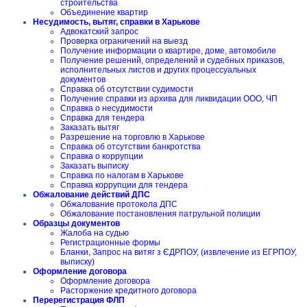
строительства
Объединение квартир
Несудимость, вытяг, справки в Харькове
Адвокатский запрос
Проверка ограничений на выезд
Получение информации о квартире, доме, автомобиле
Получение решений, определений и судебных приказов,
исполнительных листов и других процессуальных
документов
Справка об отсутствии судимости
Получение справки из архива для ликвидации ООО, ЧП
Справка о несудимости
Справка для тендера
Заказать вытяг
Разрешение на торговлю в Харькове
Справка об отсутствии банкротства
Справка о коррупции
Заказать выписку
Справка по налогам в Харькове
Справка коррупции для тендера
Обжалование действий ДПС
Обжалование протокола ДПС
Обжалование постановления патрульной полиции
Образцы документов
Жалоба на судью
Регистрационные формы
Бланки, Запрос на витяг з ЄДРПОУ, (извлечение из ЕГРПОУ,
выписку)
Оформление договора
Оформление договора
Расторжение кредитного договора
Перерегистрация ФЛП