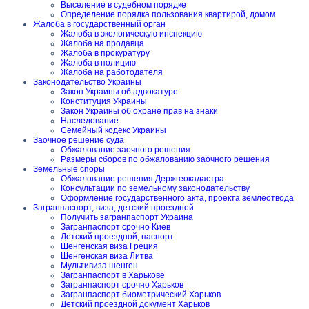
Выселение в судебном порядке
Определение порядка пользования квартирой, домом
Жалоба в государственный орган
Жалоба в экологическую инспекцию
Жалоба на продавца
Жалоба в прокуратуру
Жалоба в полицию
Жалоба на работодателя
Законодательство Украины
Закон Украины об адвокатуре
Конституция Украины
Закон Украины об охране прав на знаки
Наследование
Семейный кодекс Украины
Заочное решение суда
Обжалование заочного решения
Размеры сборов по обжалованию заочного решения
Земельные споры
Обжалование решения Держгеокадастра
Консультации по земельному законодательству
Оформление государственного акта, проекта землеотвода
Загранпаспорт, виза, детский проездной
Получить загранпаспорт Украина
Загранпаспорт срочно Киев
Детский проездной, паспорт
Шенгенская виза Греция
Шенгенская виза Литва
Мультивиза шенген
Загранпаспорт в Харькове
Загранпаспорт срочно Харьков
Загранпаспорт биометрический Харьков
Детский проездной документ Харьков