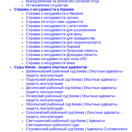
Выезд ребенка за рубеж без согласия отца
Установление отцовства
Справка о несудимости в Украине
Справка о несудимости в Украине
Справка о несудимости срочно
Справка об отсутствии судимости
Справка о несудимости с апостилем
Справка о несудимости для усыновления
Справка о несудимости для визы
Справка о несудимости для гражданства
Справка о несудимости для загранпаспорта
Справка о несудимости Харьков
Справка о несудимости Луганская область
Справка о несудимости Донецкая область
Справка несудимости для зоны АТО
Справка о несудимости Киев
Суды Киева - защита опытных адвокатов
Шевченковский районный суд Киева | Опытные адвокаты -
защита, консультация
Подольский районный суд Киева | Опытные адвокаты -
защита, консультация
Деснянский районный суд Киева | Опытные адвокаты -
защита, консультация
Печерский районный суд Киева | Опытные адвокаты -
защита, консультация
Оболонский районный суд Киева | Опытные адвокаты -
защита, консультация
Голосеевский районный суд Киева | Опытные адвокаты -
защита, консультация
Святошинский районный суд Киева | Адвокаты
Святошинского районного суда
Соломенский районный суд Киева | Адвокаты Соломенского