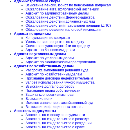
Административные споры
Взыскание пенсии, юрист по пенсионнам вопросам
Обжалование акта экологической инспекции
Адвокат по административным делам
Обжалование действий Держгеокадастра
Обжалование действий должностных лиц
Обжалование действий патрульной полиции (ДПС)
Обжалование решения налоговой инспекции
Адвокат по кредитам
Консультация по кредитам
Уменьшение процентов по кредиту
Снижение судом неустойки по кредиту
Адвокат по банковским делам
Адвокат по уголовным делам
Адвокат по уголовным делам
Адвокат по экономическим преступлениям
Адвокат по хозяйственным делам
Рассрочка выполнения решения суда
Адвокат по хозяйственным делам
Признание договора недействительным
Запрет использования чужого имущества
Взыскание долга по договору
Признание права собственности
Защита корпоративных прав
Взыскание пени
Исковое заявление в хозяйственный суд
Взыскание инфляционных потерь
Апостиль на документы
Апостиль на справку о несудимости
Апостиль на свидетельство о разводе
Апостиль на свидетельство о рождении
Апостиль на свидетельство о браке