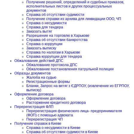
Получение решений, определений и судебных приказов,
исполнительных листов и других процессуальных
документов
Справка об отсутствии судимости
Получение справки из архива для ликвидации ООО, ЧП
Справка о несудимости
Справка для тендера
Заказать вытяг
Разрешение на торговлю в Харькове
Справка об отсутствии банкротства
Справка о коррупции
Заказать выписку
Справка по налогам в Харькове
Справка коррупции для тендера
Обжалование действий ДПС
Обжалование протокола ДПС
Обжалование постановления патрульной полиции
Образцы документов
Жалоба на судью
Регистрационные формы
Бланки, Запрос на витяг з ЄДРПОУ, (извлечение из ЕГРПОУ,
выписку)
Оформление договора
Оформление договора
Расторжение кредитного договора
Перерегистрация ФЛП
Перерегистрация физического лица- предпринимателя
(ФОП) с помощью адвоката
Перерегистрация ЧП
Получение справок в Киеве
Справка о несудимости в Киеве
Справка об отсутствии судимости в Киеве