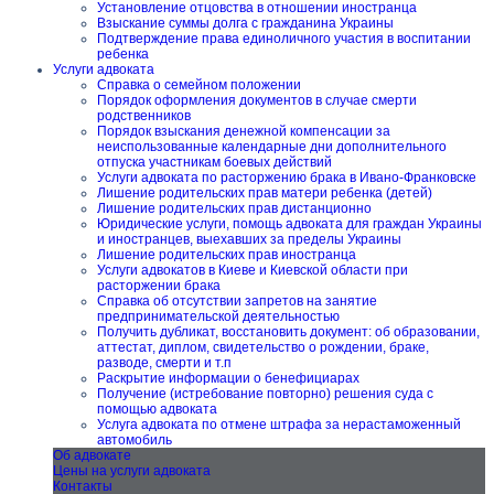
Установление отцовства в отношении иностранца
Взыскание суммы долга с гражданина Украины
Подтверждение права единоличного участия в воспитании
ребенка
Услуги адвоката
Справка о семейном положении
Порядок оформления документов в случае смерти
родственников
Порядок взыскания денежной компенсации за
неиспользованные календарные дни дополнительного
отпуска участникам боевых действий
Услуги адвоката по расторжению брака в Ивано-Франковске
Лишение родительских прав матери ребенка (детей)
Лишение родительских прав дистанционно
Юридические услуги, помощь адвоката для граждан Украины
и иностранцев, выехавших за пределы Украины
Лишение родительских прав иностранца
Услуги адвокатов в Киеве и Киевской области при
расторжении брака
Справка об отсутствии запретов на занятие
предпринимательской деятельностью
Получить дубликат, восстановить документ: об образовании,
аттестат, диплом, свидетельство о рождении, браке,
разводе, смерти и т.п
Раскрытие информации о бенефициарах
Получение (истребование повторно) решения суда с
помощью адвоката
Услуга адвоката по отмене штрафа за нерастаможенный
автомобиль
Об адвокате
Цены на услуги адвоката
Контакты