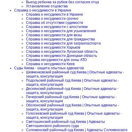
Выезд ребенка за рубеж без согласия отца
Установление отцовства
Справка о несудимости в Украине
Справка о несудимости в Украине
Справка о несудимости срочно
Справка об отсутствии судимости
Справка о несудимости с апостилем
Справка о несудимости для усыновления
Справка о несудимости для визы
Справка о несудимости для гражданства
Справка о несудимости для загранпаспорта
Справка о несудимости Харьков
Справка о несудимости Луганская область
Справка о несудимости Донецкая область
Справка несудимости для зоны АТО
Справка о несудимости Киев
Суды Киева - защита опытных адвокатов
Шевченковский районный суд Киева | Опытные адвокаты -
защита, консультация
Подольский районный суд Киева | Опытные адвокаты -
защита, консультация
Деснянский районный суд Киева | Опытные адвокаты -
защита, консультация
Печерский районный суд Киева | Опытные адвокаты -
защита, консультация
Оболонский районный суд Киева | Опытные адвокаты -
защита, консультация
Голосеевский районный суд Киева | Опытные адвокаты -
защита, консультация
Святошинский районный суд Киева | Адвокаты
Святошинского районного суда
Соломенский районный суд Киева | Адвокаты Соломенского