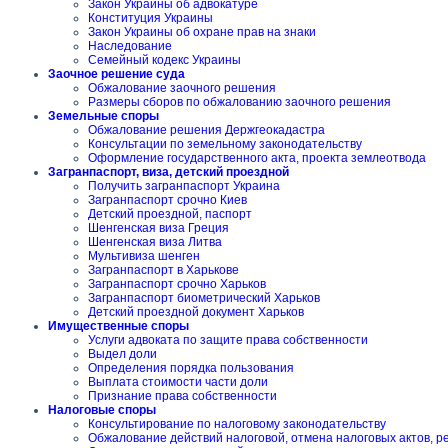
Закон Украины об адвокатуре
Конституция Украины
Закон Украины об охране прав на знаки
Наследование
Семейный кодекс Украины
Заочное решение суда
Обжалование заочного решения
Размеры сборов по обжалованию заочного решения
Земельные споры
Обжалование решения Держгеокадастра
Консультации по земельному законодательству
Оформление государственного акта, проекта землеотвода
Загранпаспорт, виза, детский проездной
Получить загранпаспорт Украина
Загранпаспорт срочно Киев
Детский проездной, паспорт
Шенгенская виза Греция
Шенгенская виза Литва
Мультивиза шенген
Загранпаспорт в Харькове
Загранпаспорт срочно Харьков
Загранпаспорт биометрический Харьков
Детский проездной документ Харьков
Имущественные споры
Услуги адвоката по защите права собственности
Выдел доли
Определения порядка пользования
Выплата стоимости части доли
Признание права собственности
Налоговые споры
Консультирование по налоговому законодательству
Обжалование действий налоговой, отмена налоговых актов, 