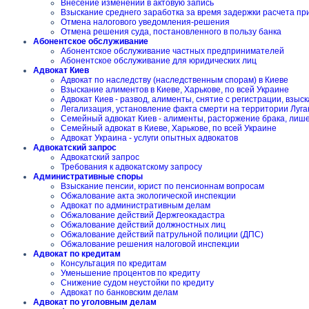
Внесение изменений в актовую запись
Взыскание среднего заработка за время задержки расчета пр
Отмена налогового уведомления-решения
Отмена решения суда, постановленного в пользу банка
Абонентское обслуживание
Абонентское обслуживание частных предпринимателей
Абонентское обслуживание для юридических лиц
Адвокат Киев
Адвокат по наследству (наследственным спорам) в Киеве
Взыскание алиментов в Киеве, Харькове, по всей Украине
Адвокат Киев - развод, алименты, снятие с регистрации, взы
Легализация, установление факта смерти на территории Луга
Семейный адвокат Киев - алименты, расторжение брака, лиш
Семейный адвокат в Киеве, Харькове, по всей Украине
Адвокат Украина - услуги опытных адвокатов
Адвокатский запрос
Адвокатский запрос
Требования к адвокатскому запросу
Административные споры
Взыскание пенсии, юрист по пенсионнам вопросам
Обжалование акта экологической инспекции
Адвокат по административным делам
Обжалование действий Держгеокадастра
Обжалование действий должностных лиц
Обжалование действий патрульной полиции (ДПС)
Обжалование решения налоговой инспекции
Адвокат по кредитам
Консультация по кредитам
Уменьшение процентов по кредиту
Снижение судом неустойки по кредиту
Адвокат по банковским делам
Адвокат по уголовным делам