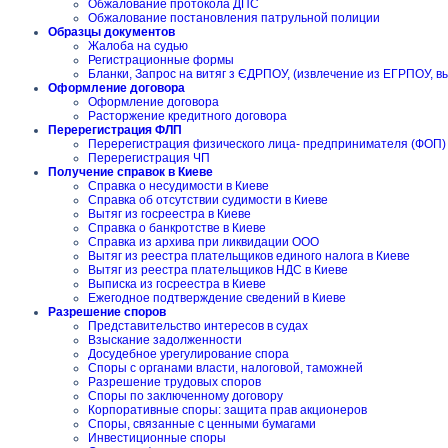
Обжалование протокола ДПС
Обжалование постановления патрульной полиции
Образцы документов
Жалоба на судью
Регистрационные формы
Бланки, Запрос на витяг з ЄДРПОУ, (извлечение из ЕГРПОУ, в
Оформление договора
Оформление договора
Расторжение кредитного договора
Перерегистрация ФЛП
Перерегистрация физического лица- предпринимателя (ФОП)
Перерегистрация ЧП
Получение справок в Киеве
Справка о несудимости в Киеве
Справка об отсутствии судимости в Киеве
Вытяг из госреестра в Киеве
Справка о банкротстве в Киеве
Справка из архива при ликвидации ООО
Вытяг из реестра плательщиков единого налога в Киеве
Вытяг из реестра плательщиков НДС в Киеве
Выписка из госреестра в Киеве
Ежегодное подтверждение сведений в Киеве
Разрешение споров
Представительство интересов в судах
Взыскание задолженности
Досудебное урегулирование спора
Споры с органами власти, налоговой, таможней
Разрешение трудовых споров
Споры по заключенному договору
Корпоративные споры: защита прав акционеров
Споры, связанные с ценными бумагами
Инвестиционные споры