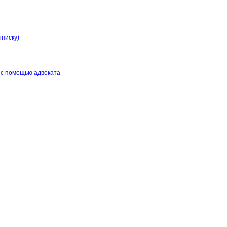
ыписку)
 с помощью адвоката