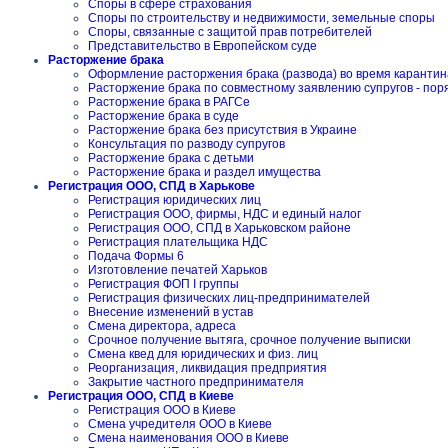
Споры в сфере страхования
Споры по строительству и недвижимости, земельные споры
Споры, связанные с защитой прав потребителей
Представительство в Европейском суде
Расторжение брака
Оформление расторжения брака (развода) во время карантин
Расторжение брака по совместному заявлению супругов - пор
Расторжение брака в РАГСе
Расторжение брака в суде
Расторжение брака без присутствия в Украине
Консультация по разводу супругов
Расторжение брака с детьми
Расторжение брака и раздел имущества
Регистрация ООО, СПД в Харькове
Регистрация юридических лиц
Регистрация ООО, фирмы, НДС и единый налог
Регистрация ООО, СПД в Харьковском районе
Регистрация плательщика НДС
Подача Формы 6
Изготовление печатей Харьков
Регистрация ФОП I группы
Регистрация физических лиц-предпринимателей
Внесение изменений в устав
Смена директора, адреса
Срочное получение вытяга, срочное получение выписки
Смена квед для юридических и физ. лиц
Реорганизация, ликвидация предприятия
Закрытие частного предпринимателя
Регистрация ООО, СПД в Киеве
Регистрация ООО в Киеве
Смена учредителя ООО в Киеве
Смена наименования ООО в Киеве