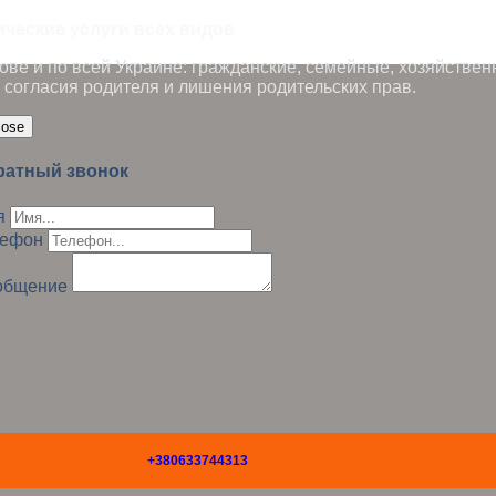
ические услуги всех видов
ве и по всей Украине: гражданские, семейные, хозяйствен
 согласия родителя и лишения родительских прав.
lose
ратный звонок
я
лефон
общение
+380633744313