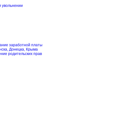
и увольнении
скание заработной платы
нска, Донецка, Крыма
ение родительских прав