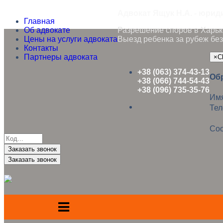
Адвокат Ящук Н.А. - юрид
Главная
Об адвокате
Разрешение споров в Харько
Цены на услуги адвоката
Выезд ребенка за рубеж без
Контакты
Партнеры адвоката
×
C
+38 (063) 374-43-13
Об
+38 (066) 744-54-43
+38 (096) 735-35-76
Им
Те
Со
Заказать звонок