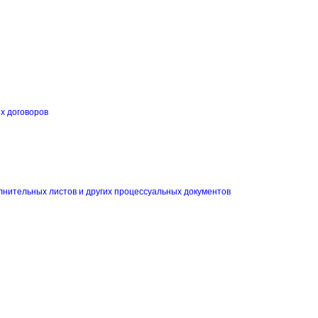
их договоров
и
лнительных листов и других процессуальных документов