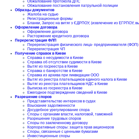
Обжалование протокола ДПС
Обжалование постановления патрульной полиции
Образцы документов
Жалоба на судью
Регистрационные формы
Бланки, Запрос на витяг з ЄДРПОУ, (извлечение из ЕГРПОУ, в
Оформление договора
Оформление договора
Расторжение кредитного договора
Перерегистрация ФЛП
Перерегистрация физического лица- предпринимателя (ФОП)
Перерегистрация ЧП
Получение справок в Киеве
Справка о несудимости в Киеве
Справка об отсутствии судимости в Киеве
Вытяг из госреестра в Киеве
Справка о банкротстве в Киеве
Справка из архива при ликвидации ООО
Вытяг из реестра плательщиков единого налога в Киеве
Вытяг из реестра плательщиков НДС в Киеве
Выписка из госреестра в Киеве
Ежегодное подтверждение сведений в Киеве
Разрешение споров
Представительство интересов в судах
Взыскание задолженности
Досудебное урегулирование спора
Споры с органами власти, налоговой, таможней
Разрешение трудовых споров
Споры по заключенному договору
Корпоративные споры: защита прав акционеров
Споры, связанные с ценными бумагами
Инвестиционные споры