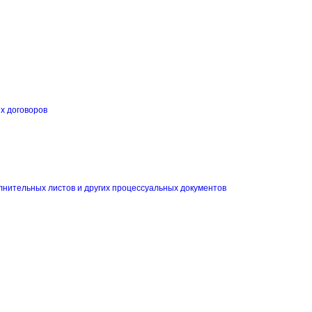
их договоров
и
лнительных листов и других процессуальных документов