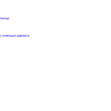
ыписку)
 с помощью адвоката