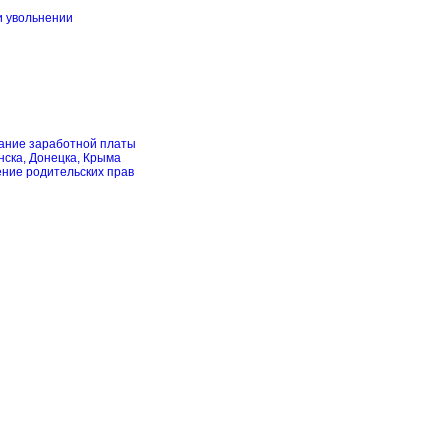
и увольнении
скание заработной платы
нска, Донецка, Крыма
ение родительских прав