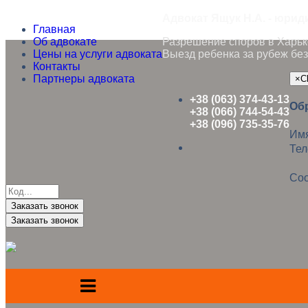
Адвокат Ящук Н.А. - юрид
Главная
Об адвокате
Разрешение споров в Харько
Цены на услуги адвоката
Выезд ребенка за рубеж без
Контакты
Партнеры адвоката
×
C
+38 (063) 374-43-13
Об
+38 (066) 744-54-43
+38 (096) 735-35-76
Им
Те
Со
Заказать звонок