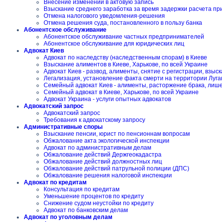
Внесение изменений в актовую запись
Взыскание среднего заработка за время задержки расчета пр
Отмена налогового уведомления-решения
Отмена решения суда, постановленного в пользу банка
Абонентское обслуживание
Абонентское обслуживание частных предпринимателей
Абонентское обслуживание для юридических лиц
Адвокат Киев
Адвокат по наследству (наследственным спорам) в Киеве
Взыскание алиментов в Киеве, Харькове, по всей Украине
Адвокат Киев - развод, алименты, снятие с регистрации, взы
Легализация, установление факта смерти на территории Луга
Семейный адвокат Киев - алименты, расторжение брака, лиш
Семейный адвокат в Киеве, Харькове, по всей Украине
Адвокат Украина - услуги опытных адвокатов
Адвокатский запрос
Адвокатский запрос
Требования к адвокатскому запросу
Административные споры
Взыскание пенсии, юрист по пенсионнам вопросам
Обжалование акта экологической инспекции
Адвокат по административным делам
Обжалование действий Держгеокадастра
Обжалование действий должностных лиц
Обжалование действий патрульной полиции (ДПС)
Обжалование решения налоговой инспекции
Адвокат по кредитам
Консультация по кредитам
Уменьшение процентов по кредиту
Снижение судом неустойки по кредиту
Адвокат по банковским делам
Адвокат по уголовным делам