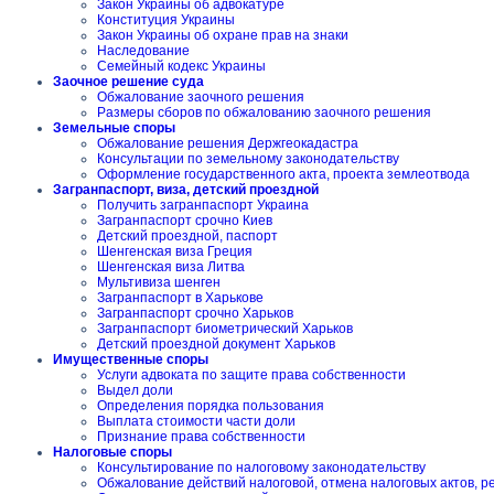
Закон Украины об адвокатуре
Конституция Украины
Закон Украины об охране прав на знаки
Наследование
Семейный кодекс Украины
Заочное решение суда
Обжалование заочного решения
Размеры сборов по обжалованию заочного решения
Земельные споры
Обжалование решения Держгеокадастра
Консультации по земельному законодательству
Оформление государственного акта, проекта землеотвода
Загранпаспорт, виза, детский проездной
Получить загранпаспорт Украина
Загранпаспорт срочно Киев
Детский проездной, паспорт
Шенгенская виза Греция
Шенгенская виза Литва
Мультивиза шенген
Загранпаспорт в Харькове
Загранпаспорт срочно Харьков
Загранпаспорт биометрический Харьков
Детский проездной документ Харьков
Имущественные споры
Услуги адвоката по защите права собственности
Выдел доли
Определения порядка пользования
Выплата стоимости части доли
Признание права собственности
Налоговые споры
Консультирование по налоговому законодательству
Обжалование действий налоговой, отмена налоговых актов, 