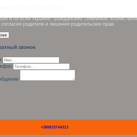
ические услуги всех видов
ве и по всей Украине: гражданские, семейные, хозяйствен
 согласия родителя и лишения родительских прав.
lose
ратный звонок
я
лефон
общение
+380633744313