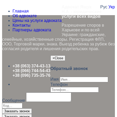
Адвокат Ящук
Рус
Укр
Главная
Н.А. - юридические
Об адвокате
услуги всех видов
Цены на услуги адвоката
Контакты
Разрешение споров в
Партнеры адвоката
Харькове и по всей
Украине: гражданские,
семейные, хозяйственные споры. Регистрация ФЛП,
ООО, Торговой марки, знака. Выезд ребенка за рубеж без
согласия родителя и лишения родительских прав.
×
Close
+38 (063) 374-43-13
Обратный звонок
+38 (066) 744-54-43
+38 (096) 735-35-76
Имя
Телефон
Сообщение
Заказать звонок