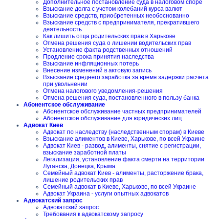
Дополнительное постановление суда в налоговом споре
Взыскание долга с учетом колебаний курса валют
Взыскание средств, приобретенных необоснованно
Взыскание средств с предпринимателя, прекратившего
деятельность
Как лишить отца родительских прав в Харькове
Отмена решения суда о лишении водительских прав
Установление факта родственных отношений
Продление срока принятия наследства
Взыскание инфляционных потерь
Внесение изменений в актовую запись
Взыскание среднего заработка за время задержки расчета
при увольнении
Отмена налогового уведомления-решения
Отмена решения суда, постановленного в пользу банка
Абонентское обслуживание
Абонентское обслуживание частных предпринимателей
Абонентское обслуживание для юридических лиц
Адвокат Киев
Адвокат по наследству (наследственным спорам) в Киеве
Взыскание алиментов в Киеве, Харькове, по всей Украине
Адвокат Киев - развод, алименты, снятие с регистрации,
взыскание заработной платы
Легализация, установление факта смерти на территории
Луганска, Донецка, Крыма
Семейный адвокат Киев - алименты, расторжение брака,
лишение родительских прав
Семейный адвокат в Киеве, Харькове, по всей Украине
Адвокат Украина - услуги опытных адвокатов
Адвокатский запрос
Адвокатский запрос
Требования к адвокатскому запросу