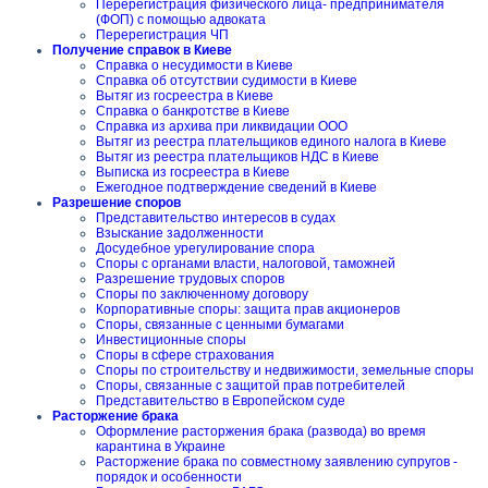
Перерегистрация физического лица- предпринимателя
(ФОП) с помощью адвоката
Перерегистрация ЧП
Получение справок в Киеве
Справка о несудимости в Киеве
Справка об отсутствии судимости в Киеве
Вытяг из госреестра в Киеве
Справка о банкротстве в Киеве
Справка из архива при ликвидации ООО
Вытяг из реестра плательщиков единого налога в Киеве
Вытяг из реестра плательщиков НДС в Киеве
Выписка из госреестра в Киеве
Ежегодное подтверждение сведений в Киеве
Разрешение споров
Представительство интересов в судах
Взыскание задолженности
Досудебное урегулирование спора
Споры с органами власти, налоговой, таможней
Разрешение трудовых споров
Споры по заключенному договору
Корпоративные споры: защита прав акционеров
Споры, связанные с ценными бумагами
Инвестиционные споры
Споры в сфере страхования
Споры по строительству и недвижимости, земельные споры
Споры, связанные с защитой прав потребителей
Представительство в Европейском суде
Расторжение брака
Оформление расторжения брака (развода) во время
карантина в Украине
Расторжение брака по совместному заявлению супругов -
порядок и особенности