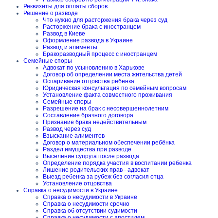
Реквизиты для оплаты сборов
Решение о разводе
Что нужно для расторжения брака через суд
Расторжение брака с иностранцем
Развод в Киеве
Оформление развода в Украине
Развод и алименты
Бракоразводный процесс с иностранцем
Семейные споры
Адвокат по усыновлению в Харькове
Договор об определении места жительства детей
Оспаривание отцовства ребенка
Юридическая консультация по семейным вопросам
Установление факта совместного проживания
Семейные споры
Разрешение на брак с несовершеннолетним
Составление брачного договора
Признание брака недействительным
Развод через суд
Взыскание алиментов
Договор о материальном обеспечении ребёнка
Раздел имущества при разводе
Выселение супруга после развода
Определение порядка участия в воспитании ребенка
Лишение родительских прав - адвокат
Выезд ребенка за рубеж без согласия отца
Установление отцовства
Справка о несудимости в Украине
Справка о несудимости в Украине
Справка о несудимости срочно
Справка об отсутствии судимости
Справка о несудимости с апостилем