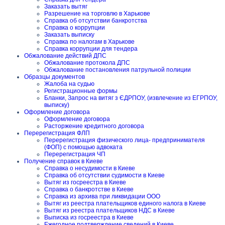
Заказать вытяг
Разрешение на торговлю в Харькове
Справка об отсутствии банкротства
Справка о коррупции
Заказать выписку
Справка по налогам в Харькове
Справка коррупции для тендера
Обжалование действий ДПС
Обжалование протокола ДПС
Обжалование постановления патрульной полиции
Образцы документов
Жалоба на судью
Регистрационные формы
Бланки, Запрос на витяг з ЄДРПОУ, (извлечение из ЕГРПОУ,
выписку)
Оформление договора
Оформление договора
Расторжение кредитного договора
Перерегистрация ФЛП
Перерегистрация физического лица- предпринимателя
(ФОП) с помощью адвоката
Перерегистрация ЧП
Получение справок в Киеве
Справка о несудимости в Киеве
Справка об отсутствии судимости в Киеве
Вытяг из госреестра в Киеве
Справка о банкротстве в Киеве
Справка из архива при ликвидации ООО
Вытяг из реестра плательщиков единого налога в Киеве
Вытяг из реестра плательщиков НДС в Киеве
Выписка из госреестра в Киеве
Ежегодное подтверждение сведений в Киеве