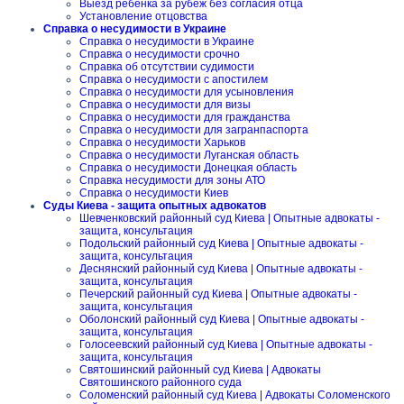
Выезд ребенка за рубеж без согласия отца
Установление отцовства
Справка о несудимости в Украине
Справка о несудимости в Украине
Справка о несудимости срочно
Справка об отсутствии судимости
Справка о несудимости с апостилем
Справка о несудимости для усыновления
Справка о несудимости для визы
Справка о несудимости для гражданства
Справка о несудимости для загранпаспорта
Справка о несудимости Харьков
Справка о несудимости Луганская область
Справка о несудимости Донецкая область
Справка несудимости для зоны АТО
Справка о несудимости Киев
Суды Киева - защита опытных адвокатов
Шевченковский районный суд Киева | Опытные адвокаты -
защита, консультация
Подольский районный суд Киева | Опытные адвокаты -
защита, консультация
Деснянский районный суд Киева | Опытные адвокаты -
защита, консультация
Печерский районный суд Киева | Опытные адвокаты -
защита, консультация
Оболонский районный суд Киева | Опытные адвокаты -
защита, консультация
Голосеевский районный суд Киева | Опытные адвокаты -
защита, консультация
Святошинский районный суд Киева | Адвокаты
Святошинского районного суда
Соломенский районный суд Киева | Адвокаты Соломенского