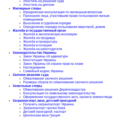
Апостиль на решение суда
Апостиль на диплом
Жилищные споры
Юридическая консультация по жилищным вопросам
Признание лица, утратившим право пользования жилым
помещением
Выселение в судебном порядке
Определение порядка пользования квартирой, домом
Жалоба в государственный орган
Жалоба в экологическую инспекцию
Жалоба на продавца
Жалоба в прокуратуру
Жалоба в полицию
Жалоба на работодателя
Законодательство Украины
Закон Украины об адвокатуре
Конституция Украины
Закон Украины об охране прав на знаки
Наследование
Семейный кодекс Украины
Заочное решение суда
Обжалование заочного решения
Размеры сборов по обжалованию заочного решения
Земельные споры
Обжалование решения Держгеокадастра
Консультации по земельному законодательству
Оформление государственного акта, проекта землеотвода
Загранпаспорт, виза, детский проездной
Получить загранпаспорт Украина
Загранпаспорт срочно Киев
Детский проездной, паспорт
Шенгенская виза Греция