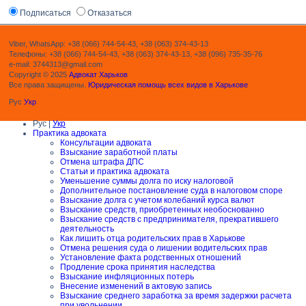
Подписаться
Отказаться
Viber, WhatsApp: +38 (066) 744-54-43, +38 (063) 374-43-13
Телефоны: +38 (066) 744-54-43, +38 (063) 374-43-13, +38 (096) 735-35-76
e-mail: 3744313@gmail.com
Copyright © 2025
Адвокат Харьков
Все права защищены.
Юридическая помощь всех видов в Харькове
Рус
Укр
Рус |
Укр
Практика адвоката
Консультации адвоката
Взыскание заработной платы
Отмена штрафа ДПС
Статьи и практика адвоката
Уменьшение суммы долга по иску налоговой
Дополнительное постановление суда в налоговом споре
Взыскание долга с учетом колебаний курса валют
Взыскание средств, приобретенных необоснованно
Взыскание средств с предпринимателя, прекратившего
деятельность
Как лишить отца родительских прав в Харькове
Отмена решения суда о лишении водительских прав
Установление факта родственных отношений
Продление срока принятия наследства
Взыскание инфляционных потерь
Внесение изменений в актовую запись
Взыскание среднего заработка за время задержки расчета
при увольнении