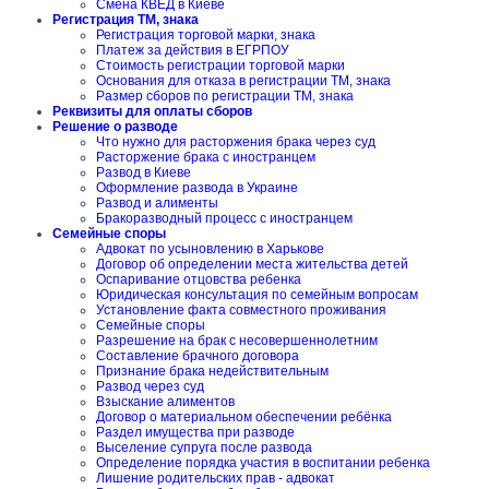
Смена КВЕД в Киеве
Регистрация ТМ, знака
Регистрация торговой марки, знака
Платеж за действия в ЕГРПОУ
Стоимость регистрации торговой марки
Основания для отказа в регистрации ТМ, знака
Размер сборов по регистрации ТМ, знака
Реквизиты для оплаты сборов
Решение о разводе
Что нужно для расторжения брака через суд
Расторжение брака с иностранцем
Развод в Киеве
Оформление развода в Украине
Развод и алименты
Бракоразводный процесс с иностранцем
Семейные споры
Адвокат по усыновлению в Харькове
Договор об определении места жительства детей
Оспаривание отцовства ребенка
Юридическая консультация по семейным вопросам
Установление факта совместного проживания
Семейные споры
Разрешение на брак с несовершеннолетним
Составление брачного договора
Признание брака недействительным
Развод через суд
Взыскание алиментов
Договор о материальном обеспечении ребёнка
Раздел имущества при разводе
Выселение супруга после развода
Определение порядка участия в воспитании ребенка
Лишение родительских прав - адвокат