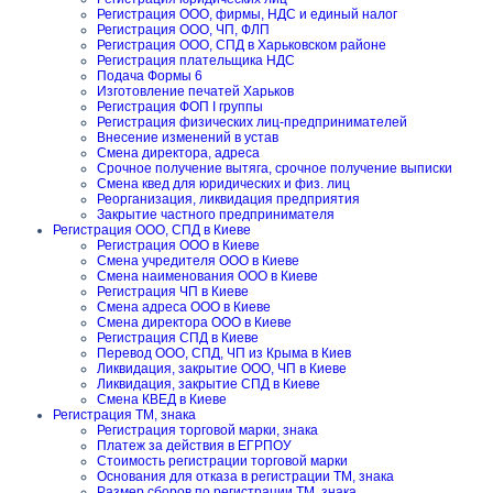
Регистрация ООО, фирмы, НДС и единый налог
Регистрация ООО, ЧП, ФЛП
Регистрация ООО, СПД в Харьковском районе
Регистрация плательщика НДС
Подача Формы 6
Изготовление печатей Харьков
Регистрация ФОП I группы
Регистрация физических лиц-предпринимателей
Внесение изменений в устав
Смена директора, адреса
Срочное получение вытяга, срочное получение выписки
Смена квед для юридических и физ. лиц
Реорганизация, ликвидация предприятия
Закрытие частного предпринимателя
Регистрация ООО, СПД в Киеве
Регистрация ООО в Киеве
Смена учредителя ООО в Киеве
Смена наименования ООО в Киеве
Регистрация ЧП в Киеве
Смена адреса ООО в Киеве
Смена директора ООО в Киеве
Регистрация СПД в Киеве
Перевод ООО, СПД, ЧП из Крыма в Киев
Ликвидация, закрытие ООО, ЧП в Киеве
Ликвидация, закрытие СПД в Киеве
Смена КВЕД в Киеве
Регистрация ТМ, знака
Регистрация торговой марки, знака
Платеж за действия в ЕГРПОУ
Стоимость регистрации торговой марки
Основания для отказа в регистрации ТМ, знака
Размер сборов по регистрации ТМ, знака