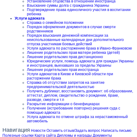
Установление отцовства в отношении иностранца
Взыскание суммы долга с гражданина Украины
Подтверждение права единоличного участия в воспитании
ребенка
Услуги адвоката
Справка о семейном положении
Порядок оформления документов в случае смерти
родственников
Порядок взыскания денежной компенсации за
неиспользованные календарные дни дополнительного
отпуска участникам боевых действий
Услуги адвоката по расторжению брака в Ивано-Франковске
Лишение родительских прав матери ребенка (детей)
Лишение родительских прав дистанционно
Юридические услуги, помощь адвоката для граждан Украины
и иностранцев, выехавших за пределы Украины
Лишение родительских прав иностранца
Услуги адвокатов в Киеве и Киевской области при
расторжении брака
Справка об отсутствии запретов на занятие
предпринимательской деятельностью
Получить дубликат, восстановить документ: об образовании,
аттестат, диплом, свидетельство о рождении, браке,
разводе, смерти и т.п
Раскрытие информации о бенефициарах
Получение (истребование повторно) решения суда с
помощью адвоката
Услуга адвоката по отмене штрафа за нерастаможенный
автомобиль
Навигация
Новости
Оставить отзыв/Задать вопрос
Написать письмо
Полезные ссылки
Карта сайта
Дипломы и награды
Документы