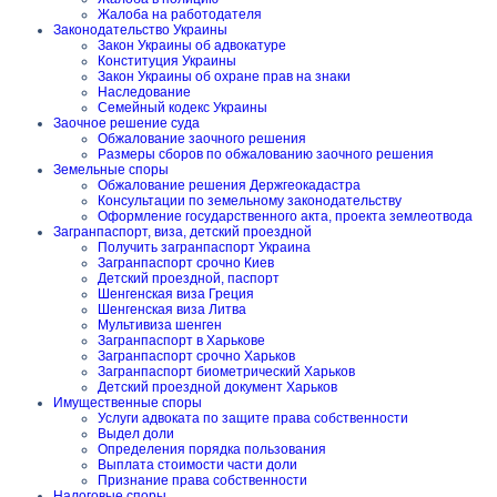
Жалоба на работодателя
Законодательство Украины
Закон Украины об адвокатуре
Конституция Украины
Закон Украины об охране прав на знаки
Наследование
Семейный кодекс Украины
Заочное решение суда
Обжалование заочного решения
Размеры сборов по обжалованию заочного решения
Земельные споры
Обжалование решения Держгеокадастра
Консультации по земельному законодательству
Оформление государственного акта, проекта землеотвода
Загранпаспорт, виза, детский проездной
Получить загранпаспорт Украина
Загранпаспорт срочно Киев
Детский проездной, паспорт
Шенгенская виза Греция
Шенгенская виза Литва
Мультивиза шенген
Загранпаспорт в Харькове
Загранпаспорт срочно Харьков
Загранпаспорт биометрический Харьков
Детский проездной документ Харьков
Имущественные споры
Услуги адвоката по защите права собственности
Выдел доли
Определения порядка пользования
Выплата стоимости части доли
Признание права собственности
Налоговые споры