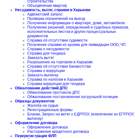
строительства
Объединение квартир
Несудимость, вытяг, справки в Харькове
Адвокатский запрос
Проверка ограничений на выезд
Получение информации о квартире, доме, автомобиле
Получение решений, определений и судебных приказов,
исполнительных листов и других процессуальных
документов
Справка об отсутствии судимости
Получение справки из архива для ликвидации ООО, ЧП
Справка о несудимости
Справка для тендера
Заказать вытяг
Разрешение на торговлю в Харькове
Справка об отсутствии банкротства
Справка о коррупции
Заказать выписку
Справка по налогам в Харькове
Справка коррупции для тендера
Обжалование действий ДПС
Обжалование протокола ДПС
Обжалование постановления патрульной полиции
Образцы документов
Жалоба на судью
Регистрационные формы
Бланки, Запрос на витяг з ЄДРПОУ, (извлечение из ЕГРПОУ,
выписку)
Оформление договора
Оформление договора
Расторжение кредитного договора
Перерегистрация ФЛП