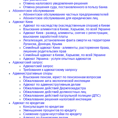
Отмена налогового уведомления-решения
Отмена решения суда, постановленного в пользу банка
Абонентское обслуживание
Абонентское обслуживание частных предпринимателей
Абонентское обслуживание для юридических лиц
Адвокат Киев
Адвокат по наследству (наследственным спорам) в Киеве
Взыскание алиментов в Киеве, Харькове, по всей Украине
Адвокат Киев - развод, алименты, снятие с регистрации,
взыскание заработной платы
Легализация, установление факта смерти на территории
Луганска, Донецка, Крыма
Семейный адвокат Киев - алименты, расторжение брака,
лишение родительских прав
Семейный адвокат в Киеве, Харькове, по всей Украине
Адвокат Украина - услуги опытных адвокатов
Адвокатский запрос
Адвокатский запрос
Требования к адвокатскому запросу
Административные споры
Взыскание пенсии, юрист по пенсионнам вопросам
Обжалование акта экологической инспекции
Адвокат по административным делам
Обжалование действий Держгеокадастра
Обжалование действий должностных лиц
Обжалование действий патрульной полиции (ДПС)
Обжалование решения налоговой инспекции
Адвокат по кредитам
Консультация по кредитам
Уменьшение процентов по кредиту
Снижение судом неустойки по кредиту
Адвокат по банковским делам