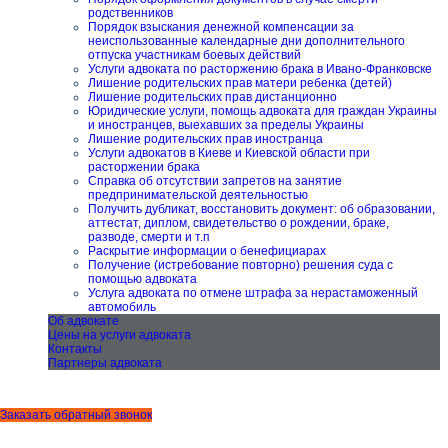
родственников
Порядок взыскания денежной компенсации за
неиспользованные календарные дни дополнительного
отпуска участникам боевых действий
Услуги адвоката по расторжению брака в Ивано-Франковске
Лишение родительских прав матери ребенка (детей)
Лишение родительских прав дистанционно
Юридические услуги, помощь адвоката для граждан Украины
и иностранцев, выехавших за пределы Украины
Лишение родительских прав иностранца
Услуги адвокатов в Киеве и Киевской области при
расторжении брака
Справка об отсутствии запретов на занятие
предпринимательской деятельностью
Получить дубликат, восстановить документ: об образовании,
аттестат, диплом, свидетельство о рождении, браке,
разводе, смерти и т.п
Раскрытие информации о бенефициарах
Получение (истребование повторно) решения суда с
помощью адвоката
Услуга адвоката по отмене штрафа за нерастаможенный
автомобиль
Об адвокате
Цены на услуги адвоката
Контакты
Партнеры адвоката
Заказать обратный звонок