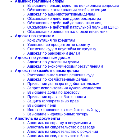
Административные споры
Взыскание пенсии, юрист по пенсионнам вопросам
Обжалование акта экологической инспекции
Адвокат по административным делам
Обжалование действий Держгеокадастра
Обжалование действий должностных лиц
Обжалование действий патрульной полиции (ДПС)
Обжалование решения налоговой инспекции
Адвокат по кредитам
Консультация по кредитам
Уменьшение процентов по кредиту
Снижение судом неустойки по кредиту
Адвокат по банковским делам
Адвокат по уголовным делам
Адвокат по уголовным делам
Адвокат по экономическим преступлениям
Адвокат по хозяйственным делам
Рассрочка выполнения решения суда
Адвокат по хозяйственным делам
Признание договора недействительным
Запрет использования чужого имущества
Взыскание долга по договору
Признание права собственности
Защита корпоративных прав
Взыскание пени
Исковое заявление в хозяйственный суд
Взыскание инфляционных потерь
Апостиль на документы
Апостиль на справку о несудимости
Апостиль на свидетельство о разводе
Апостиль на свидетельство о рождении
Апостиль на свидетельство о браке