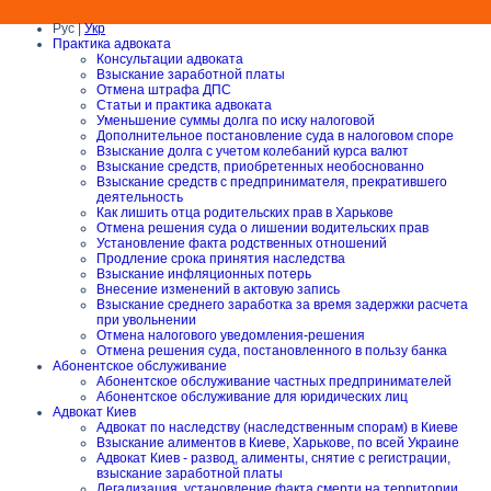
Рус |
Укр
Практика адвоката
Консультации адвоката
Взыскание заработной платы
Отмена штрафа ДПС
Статьи и практика адвоката
Уменьшение суммы долга по иску налоговой
Дополнительное постановление суда в налоговом споре
Взыскание долга с учетом колебаний курса валют
Взыскание средств, приобретенных необоснованно
Взыскание средств с предпринимателя, прекратившего
деятельность
Как лишить отца родительских прав в Харькове
Отмена решения суда о лишении водительских прав
Установление факта родственных отношений
Продление срока принятия наследства
Взыскание инфляционных потерь
Внесение изменений в актовую запись
Взыскание среднего заработка за время задержки расчета
при увольнении
Отмена налогового уведомления-решения
Отмена решения суда, постановленного в пользу банка
Абонентское обслуживание
Абонентское обслуживание частных предпринимателей
Абонентское обслуживание для юридических лиц
Адвокат Киев
Адвокат по наследству (наследственным спорам) в Киеве
Взыскание алиментов в Киеве, Харькове, по всей Украине
Адвокат Киев - развод, алименты, снятие с регистрации,
взыскание заработной платы
Легализация, установление факта смерти на территории