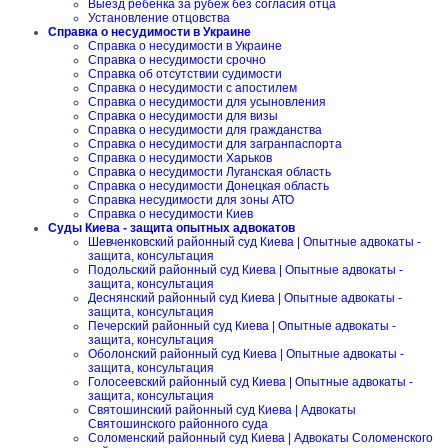
Выезд ребенка за рубеж без согласия отца
Установление отцовства
Справка о несудимости в Украине
Справка о несудимости в Украине
Справка о несудимости срочно
Справка об отсутствии судимости
Справка о несудимости с апостилем
Справка о несудимости для усыновления
Справка о несудимости для визы
Справка о несудимости для гражданства
Справка о несудимости для загранпаспорта
Справка о несудимости Харьков
Справка о несудимости Луганская область
Справка о несудимости Донецкая область
Справка несудимости для зоны АТО
Справка о несудимости Киев
Суды Киева - защита опытных адвокатов
Шевченковский районный суд Киева | Опытные адвокаты -
защита, консультация
Подольский районный суд Киева | Опытные адвокаты -
защита, консультация
Деснянский районный суд Киева | Опытные адвокаты -
защита, консультация
Печерский районный суд Киева | Опытные адвокаты -
защита, консультация
Оболонский районный суд Киева | Опытные адвокаты -
защита, консультация
Голосеевский районный суд Киева | Опытные адвокаты -
защита, консультация
Святошинский районный суд Киева | Адвокаты
Святошинского районного суда
Соломенский районный суд Киева | Адвокаты Соломенского