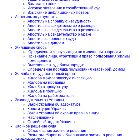
Взыскание пени
Исковое заявление в хозяйственный суд
Взыскание инфляционных потерь
Апостиль на документы
Апостиль на справку о несудимости
Апостиль на свидетельство о разводе
Апостиль на свидетельство о рождении
Апостиль на свидетельство о браке
Апостиль на решение суда
Апостиль на диплом
Жилищные споры
Юридическая консультация по жилищным вопросам
Признание лица, утратившим право пользования жилым
помещением
Выселение в судебном порядке
Определение порядка пользования квартирой, домом
Жалоба в государственный орган
Жалоба в экологическую инспекцию
Жалоба на продавца
Жалоба в прокуратуру
Жалоба в полицию
Жалоба на работодателя
Законодательство Украины
Закон Украины об адвокатуре
Конституция Украины
Закон Украины об охране прав на знаки
Наследование
Семейный кодекс Украины
Заочное решение суда
Обжалование заочного решения
Размеры сборов по обжалованию заочного решения
Земельные споры