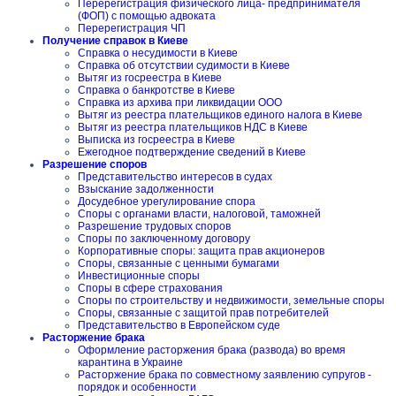
Перерегистрация физического лица- предпринимателя
(ФОП) с помощью адвоката
Перерегистрация ЧП
Получение справок в Киеве
Справка о несудимости в Киеве
Справка об отсутствии судимости в Киеве
Вытяг из госреестра в Киеве
Справка о банкротстве в Киеве
Справка из архива при ликвидации ООО
Вытяг из реестра плательщиков единого налога в Киеве
Вытяг из реестра плательщиков НДС в Киеве
Выписка из госреестра в Киеве
Ежегодное подтверждение сведений в Киеве
Разрешение споров
Представительство интересов в судах
Взыскание задолженности
Досудебное урегулирование спора
Споры с органами власти, налоговой, таможней
Разрешение трудовых споров
Споры по заключенному договору
Корпоративные споры: защита прав акционеров
Споры, связанные с ценными бумагами
Инвестиционные споры
Споры в сфере страхования
Споры по строительству и недвижимости, земельные споры
Споры, связанные с защитой прав потребителей
Представительство в Европейском суде
Расторжение брака
Оформление расторжения брака (развода) во время
карантина в Украине
Расторжение брака по совместному заявлению супругов -
порядок и особенности