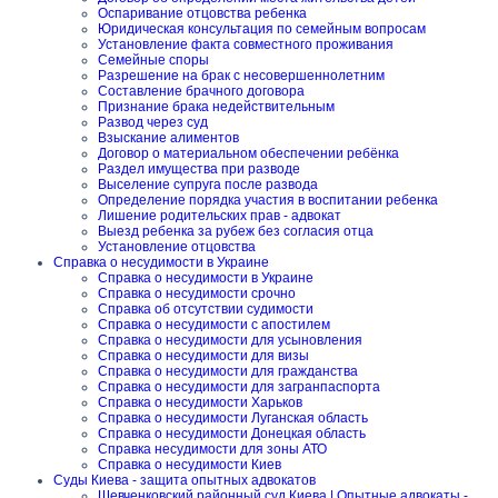
Оспаривание отцовства ребенка
Юридическая консультация по семейным вопросам
Установление факта совместного проживания
Семейные споры
Разрешение на брак с несовершеннолетним
Составление брачного договора
Признание брака недействительным
Развод через суд
Взыскание алиментов
Договор о материальном обеспечении ребёнка
Раздел имущества при разводе
Выселение супруга после развода
Определение порядка участия в воспитании ребенка
Лишение родительских прав - адвокат
Выезд ребенка за рубеж без согласия отца
Установление отцовства
Справка о несудимости в Украине
Справка о несудимости в Украине
Справка о несудимости срочно
Справка об отсутствии судимости
Справка о несудимости с апостилем
Справка о несудимости для усыновления
Справка о несудимости для визы
Справка о несудимости для гражданства
Справка о несудимости для загранпаспорта
Справка о несудимости Харьков
Справка о несудимости Луганская область
Справка о несудимости Донецкая область
Справка несудимости для зоны АТО
Справка о несудимости Киев
Суды Киева - защита опытных адвокатов
Шевченковский районный суд Киева | Опытные адвокаты -