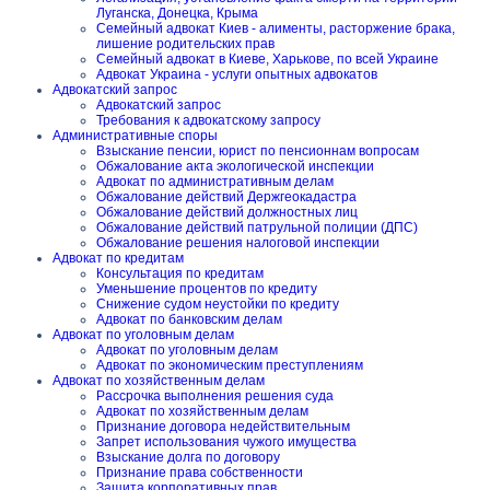
Луганска, Донецка, Крыма
Семейный адвокат Киев - алименты, расторжение брака,
лишение родительских прав
Семейный адвокат в Киеве, Харькове, по всей Украине
Адвокат Украина - услуги опытных адвокатов
Адвокатский запрос
Адвокатский запрос
Требования к адвокатскому запросу
Административные споры
Взыскание пенсии, юрист по пенсионнам вопросам
Обжалование акта экологической инспекции
Адвокат по административным делам
Обжалование действий Держгеокадастра
Обжалование действий должностных лиц
Обжалование действий патрульной полиции (ДПС)
Обжалование решения налоговой инспекции
Адвокат по кредитам
Консультация по кредитам
Уменьшение процентов по кредиту
Снижение судом неустойки по кредиту
Адвокат по банковским делам
Адвокат по уголовным делам
Адвокат по уголовным делам
Адвокат по экономическим преступлениям
Адвокат по хозяйственным делам
Рассрочка выполнения решения суда
Адвокат по хозяйственным делам
Признание договора недействительным
Запрет использования чужого имущества
Взыскание долга по договору
Признание права собственности
Защита корпоративных прав