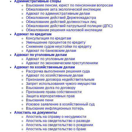
Административные споры
Взыскание пенсии, юрист по пенсионнам вопросам
Обжалование акта экологической инспекции
Адвокат по административным делам
Обжалование действий Держгеокадастра
Обжалование действий должностных лиц
Обжалование действий патрульной полиции (ДПС)
Обжалование решения налоговой инспекции
Адвокат по кредитам
Консультация по кредитам
Уменьшение процентов по кредиту
Снижение судом неустойки по кредиту
Адвокат по банковским делам
Адвокат по уголовным делам
Адвокат по уголовным делам
Адвокат по экономическим преступлениям
Адвокат по хозяйственным делам
Рассрочка выполнения решения суда
Адвокат по хозяйственным делам
Признание договора недействительным
Запрет использования чужого имущества
Взыскание долга по договору
Признание права собственности
Защита корпоративных прав
Взыскание пени
Исковое заявление в хозяйственный суд
Взыскание инфляционных потерь
Апостиль на документы
Апостиль на справку о несудимости
Апостиль на свидетельство о разводе
Апостиль на свидетельство о рождении
Апостиль на свидетельство о браке