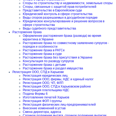
Споры по строительству и недвижимости, земельные споры
Споры, связанные с защитой прав потребителей
Представительство в Европейском суде
Юридический контроль в сфере строительства
Виды споров разрешаемых в досудебном порядке
Юридическое консультирование и решение вопросов в
сфере строительства
Виды судебного представительства
Расторжение брака
Оформление расторжения брака (развода) во время
карантина в Украине
Расторжение брака по совместному заявлению супругов -
порядок и особенности
Расторжение брака в РАГСе
Расторжение брака в суде
Расторжение брака без присутствия в Украине
Консультация по разводу супругов
Расторжение брака с детьми
Расторжение брака и раздел имущества
Регистрация ООО, СПД в Харькове
Регистрация юридических лиц
Регистрация ООО, фирмы, НДС и единый налог
Регистрация ООО, ЧП, ФЛП
Регистрация ООО, СПД в Харьковском районе
Регистрация плательщика НДС
Подача Формы 6
Изготовление печатей Харьков
Регистрация ФОП I группы
Регистрация физических лиц-предпринимателей
Внесение изменений в устав
Смена директора, адреса
Срочное получение вытяга, срочное получение выписки