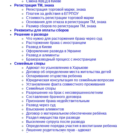
Смена КВЕД в Киеве
Регистрация ТМ, знака
Регистрация торговой марки, знака
Платеж за действия в ЕГРПОУ
Стоимость регистрации торговой марки
Основания для отказа в регистрации ТМ, знака
Размер сборов по регистрации ТМ, знака
Реквизиты для оплаты сборов
Решение о разводе
Что нужно для расторжения брака через суд
Расторжение брака с иностранцем
Развод в Киеве
Оформление развода в Украине
Развод и алименты
Бракоразводный процесс с иностранцем
Семейные споры
Адвокат по усыновлению в Харькове
Договор об определении места жительства детей
Оспаривание отцовства ребенка
Юридическая консультация по семейным вопросам
Установление факта совместного проживания
Семейные споры
Разрешение на брак с несовершеннолетним
Составление брачного договора
Признание брака недействительным
Развод через суд
Взыскание алиментов
Договор о материальном обеспечении ребёнка
Раздел имущества при разводе
Выселение супруга после развода
Определение порядка участия в воспитании ребенка
Лишение родительских прав - адвокат