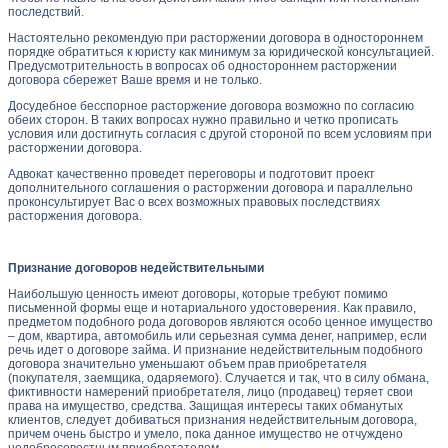
последствий.
Настоятельно рекомендую при расторжении договора в одностороннем
порядке обратиться к юристу как минимум за юридической консультацией.
Предусмотрительность в вопросах об одностороннем расторжении
договора сбережет Ваше время и не только.
Досудебное бесспорное расторжение договора возможно по согласию
обеих сторон. В таких вопросах нужно правильно и четко прописать
условия или достигнуть согласия с другой стороной по всем условиям при
расторжении договора.
Адвокат качественно проведет переговоры и подготовит проект
дополнительного соглашения о расторжении договора и параллельно
проконсультирует Вас о всех возможных правовых последствиях
расторжения договора.
Признание договоров недействительными
Наибольшую ценность имеют договоры, которые требуют помимо
письменной формы еще и нотариального удостоверения. Как правило,
предметом подобного рода договоров являются особо ценное имущество
– дом, квартира, автомобиль или серьезная сумма денег, например, если
речь идет о договоре займа. И признание недействительным подобного
договора значительно уменьшают объем прав приобретателя
(покупателя, заемщика, одаряемого). Случается и так, что в силу обмана,
фиктивности намерений приобретателя, лицо (продавец) теряет свои
права на имущество, средства. Защищая интересы таких обманутых
клиентов, следует добиваться признания недействительным договора,
причем очень быстро и умело, пока данное имущество не отчуждено
недобросовестным приобретателем.