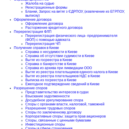
Жалоба на судью
Регистрационные формы
Бланки, Запрос на витяг з ЄДРПОУ, (извлечение из ЕГРПОУ,
выписку)
Оформление договора
Оформление договора
Расторжение кредитного договора
Перерегистрация ФЛП
Перерегистрация физического лица- предпринимателя
(ФОП) с помощью адвоката
Перерегистрация ЧП
Получение справок в Киеве
Справка о несудимости в Киеве
Справка об отсутствии судимости в Киеве
Вытяг из госреестра в Киеве
Справка о банкротстве в Киеве
Справка из архива при ликвидации ООО
Вытяг из реестра плательщиков единого налога в Киеве
Вытяг из реестра плательщиков НДС в Киеве
Выписка из госреестра в Киеве
Ежегодное подтверждение сведений в Киеве
Разрешение споров
Представительство интересов в судах
Взыскание задолженности
Досудебное урегулирование спора
Споры с органами власти, налоговой, таможней
Разрешение трудовых споров
Споры по заключенному договору
Корпоративные споры: защита прав акционеров
Споры, связанные с ценными бумагами
Инвестиционные споры
Споры в сфере страхования