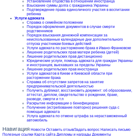
Установление отцовства в отношении иностранца
Взыскание суммы долга с гражданина Украины
Подтверждение права единоличного участия в воспитании
ребенка
Услуги адвоката
Справка о семейном положении
Порядок оформления документов в случае смерти
родственников
Порядок взыскания денежной компенсации за
неиспользованные календарные дни дополнительного
отпуска участникам боевых действий
Услуги адвоката по расторжению брака в Ивано-Франковске
Лишение родительских прав матери ребенка (детей)
Лишение родительских прав дистанционно
Юридические услуги, помощь адвоката для граждан Украины
и иностранцев, выехавших за пределы Украины
Лишение родительских прав иностранца
Услуги адвокатов в Киеве и Киевской области при
расторжении брака
Справка об отсутствии запретов на занятие
предпринимательской деятельностью
Получить дубликат, восстановить документ: об образовании,
аттестат, диплом, свидетельство о рождении, браке,
разводе, смерти и т.п
Раскрытие информации о бенефициарах
Получение (истребование повторно) решения суда с
помощью адвоката
Услуга адвоката по отмене штрафа за нерастаможенный
автомобиль
Навигация
Новости
Оставить отзыв/Задать вопрос
Написать письмо
Полезные ссылки
Карта сайта
Дипломы и награды
Документы