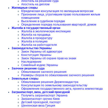
Апостиль на решение суда
Апостиль на диплом
Жилищные споры
Юридическая консультация по жилищным вопросам
Признание лица, утратившим право пользования жилым
помещением
Выселение в судебном порядке
Определение порядка пользования квартирой, домом
Жалоба в государственный орган
Жалоба в экологическую инспекцию
Жалоба на продавца
Жалоба в прокуратуру
Жалоба в полицию
Жалоба на работодателя
Законодательство Украины
Закон Украины об адвокатуре
Конституция Украины
Закон Украины об охране прав на знаки
Наследование
Семейный кодекс Украины
Заочное решение суда
Обжалование заочного решения
Размеры сборов по обжалованию заочного решения
Земельные споры
Обжалование решения Держгеокадастра
Консультации по земельному законодательству
Оформление государственного акта, проекта землеотвода
Загранпаспорт, виза, детский проездной
Получить загранпаспорт Украина
Загранпаспорт срочно Киев
Детский проездной, паспорт
Шенгенская виза Греция