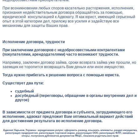
При возникновении любых споров касательно расторжения, исполнения,
признания недействительным договора обращайтесь за помощью,
юридической консультацией к Адвокату. Я как юрист, имеющий серьезный
опыт в этой категории дел, приложу все усилия и задействую все
механизмы для защиты Ваших прав.
Исполнение договора, трудности
При заключении договоров с недобросовестными контрагентами
(покупателями, арендодателями) часто возникают трудности.
Например, заключен договор займа, сроки возврата займа уже прошли, но
заемщик не торопится возвращать Вам деньги или иное имущество.
Тогда нужно прибегать к решению вопроса с помощью юриста.
Существует два пути:
судебный
досубедный (переговоры, обращение в органы внутренних дел и
другое)
В зависимости от предмета договора и субъекта, затрудняющего его
исполнение, адвокат предложит Вам оптимальный вариант действий
для достижения результата во исполнение договора.
Адвокат Харьков, Украина - юридические услуги: оформить развод, взыскать алименты, раздел имущества,
регистрация предприятия, регистрация торговой марки, ренистрация ООО, регистрация ФЛП, семейные
споры, получение дубликатов документов РАЦС, лишение родительских прав