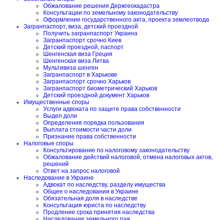
Обжалование решения Держгеокадастра
Консультации по земельному законодательству
Оформление государственного акта, проекта землеотвода
Загранпаспорт, виза, детский проездной
Получить загранпаспорт Украина
Загранпаспорт срочно Киев
Детский проездной, паспорт
Шенгенская виза Греция
Шенгенская виза Литва
Мультивиза шенген
Загранпаспорт в Харькове
Загранпаспорт срочно Харьков
Загранпаспорт биометрический Харьков
Детский проездной документ Харьков
Имущественные споры
Услуги адвоката по защите права собственности
Выдел доли
Определения порядка пользования
Выплата стоимости части доли
Признание права собственности
Налоговые споры
Консультирование по налоговому законодательству
Обжалование действий налоговой, отмена налоговых актов,
решений
Ответ на запрос налоговой
Наследование в Украине
Адвокат по наследству, разделу имущества
Общее о наследовании в Украине
Обязательная доля в наследстве
Консультация юриста по наследству
Продление срока принятия наследства
Наследование земельного пая