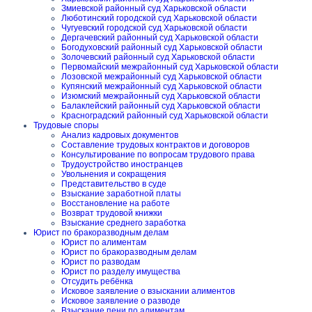
Змиевской районный суд Харьковской области
Люботинский городской суд Харьковской области
Чугуевский городской суд Харьковской области
Дергачевский районный суд Харьковской области
Богодуховский районный суд Харьковской области
Золочевский районный суд Харьковской области
Первомайский межрайонный суд Харьковской области
Лозовской межрайонный суд Харьковской области
Купянский межрайонный суд Харьковской области
Изюмский межрайонный суд Харьковской области
Балаклейский районный суд Харьковской области
Красноградский районный суд Харьковской области
Трудовые споры
Анализ кадровых документов
Составление трудовых контрактов и договоров
Консультирование по вопросам трудового права
Трудоустройство иностранцев
Увольнения и сокращения
Представительство в суде
Взыскание заработной платы
Восстановление на работе
Возврат трудовой книжки
Взыскание среднего заработка
Юрист по бракоразводным делам
Юрист по алиментам
Юрист по бракоразводным делам
Юрист по разводам
Юрист по разделу имущества
Отсудить ребёнка
Исковое заявление о взыскании алиментов
Исковое заявление о разводе
Взыскание пени по алиментам