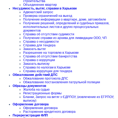
строительства
Объединение квартир
Несудимость, вытяг, справки в Харькове
Адвокатский запрос
Проверка ограничений на выезд
Получение информации о квартире, доме, автомобиле
Получение решений, определений и судебных приказов,
исполнительных листов и других процессуальных
документов
Справка об отсутствии судимости
Получение справки из архива для ликвидации ООО, ЧП
Справка о несудимости
Справка для тендера
Заказать вытяг
Разрешение на торговлю в Харькове
Справка об отсутствии банкротства
Справка о коррупции
Заказать выписку
Справка по налогам в Харькове
Справка коррупции для тендера
Обжалование действий ДПС
Обжалование протокола ДПС
Обжалование постановления патрульной полиции
Образцы документов
Жалоба на судью
Регистрационные формы
Бланки, Запрос на витяг з ЄДРПОУ, (извлечение из ЕГРПОУ,
выписку)
Оформление договора
Оформление договора
Расторжение кредитного договора
Перерегистрация ФЛП