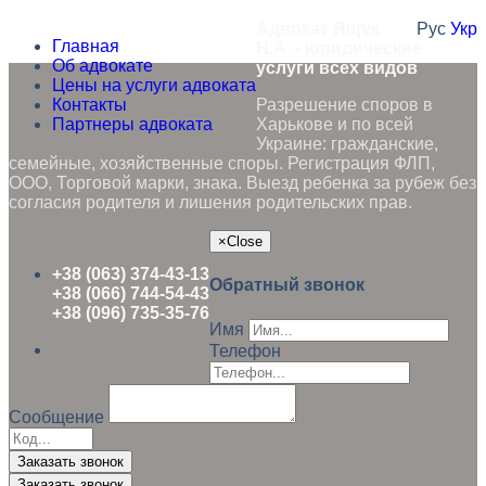
Адвокат Ящук
Рус
Укр
Главная
Н.А. - юридические
Об адвокате
услуги всех видов
Цены на услуги адвоката
Контакты
Разрешение споров в
Партнеры адвоката
Харькове и по всей
Украине: гражданские,
семейные, хозяйственные споры. Регистрация ФЛП,
ООО, Торговой марки, знака. Выезд ребенка за рубеж без
согласия родителя и лишения родительских прав.
×
Close
+38 (063) 374-43-13
Обратный звонок
+38 (066) 744-54-43
+38 (096) 735-35-76
Имя
Телефон
Сообщение
Заказать звонок