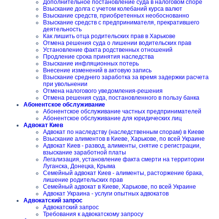
Дополнительное постановление суда в налоговом споре
Взыскание долга с учетом колебаний курса валют
Взыскание средств, приобретенных необоснованно
Взыскание средств с предпринимателя, прекратившего
деятельность
Как лишить отца родительских прав в Харькове
Отмена решения суда о лишении водительских прав
Установление факта родственных отношений
Продление срока принятия наследства
Взыскание инфляционных потерь
Внесение изменений в актовую запись
Взыскание среднего заработка за время задержки расчета
при увольнении
Отмена налогового уведомления-решения
Отмена решения суда, постановленного в пользу банка
Абонентское обслуживание
Абонентское обслуживание частных предпринимателей
Абонентское обслуживание для юридических лиц
Адвокат Киев
Адвокат по наследству (наследственным спорам) в Киеве
Взыскание алиментов в Киеве, Харькове, по всей Украине
Адвокат Киев - развод, алименты, снятие с регистрации,
взыскание заработной платы
Легализация, установление факта смерти на территории
Луганска, Донецка, Крыма
Семейный адвокат Киев - алименты, расторжение брака,
лишение родительских прав
Семейный адвокат в Киеве, Харькове, по всей Украине
Адвокат Украина - услуги опытных адвокатов
Адвокатский запрос
Адвокатский запрос
Требования к адвокатскому запросу