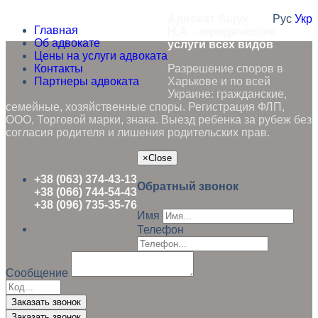
Адвокат Ящук
Рус
Укр
Главная
Н.А. - юридические
Об адвокате
услуги всех видов
Цены на услуги адвоката
Контакты
Разрешение споров в
Партнеры адвоката
Харькове и по всей
Украине: гражданские,
семейные, хозяйственные споры. Регистрация ФЛП,
ООО, Торговой марки, знака. Выезд ребенка за рубеж без
согласия родителя и лишения родительских прав.
×
Close
+38 (063) 374-43-13
Обратный звонок
+38 (066) 744-54-43
+38 (096) 735-35-76
Имя
Телефон
Сообщение
Заказать звонок