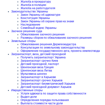
Жалоба в прокуратуру
Жалоба в полицию
Жалоба на работодателя
Законодательство Украины
Закон Украины об адвокатуре
Конституция Украины
Закон Украины об охране прав на знаки
Наследование
Семейный кодекс Украины
Заочное решение суда
Обжалование заочного решения
Размеры сборов по обжалованию заочного решения
Земельные споры
Обжалование решения Держгеокадастра
Консультации по земельному законодательству
Оформление государственного акта, проекта землеотвода
Загранпаспорт, виза, детский проездной
Получить загранпаспорт Украина
Загранпаспорт срочно Киев
Детский проездной, паспорт
Шенгенская виза Греция
Шенгенская виза Литва
Мультивиза шенген
Загранпаспорт в Харькове
Загранпаспорт срочно Харьков
Загранпаспорт биометрический Харьков
Детский проездной документ Харьков
Имущественные споры
Услуги адвоката по защите права собственности
Выдел доли
Определения порядка пользования
Выплата стоимости части доли