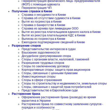
Перерегистрация физического лица- предпринимателя
(ФОП) с помощью адвоката
Перерегистрация ЧП
Получение справок в Киеве
Справка о несудимости в Киеве
Справка об отсутствии судимости в Киеве
Вытяг из госреестра в Киеве
Справка о банкротстве в Киеве
Справка из архива при ликвидации ООО
Вытяг из реестра плательщиков единого налога в Киеве
Вытяг из реестра плательщиков НДС в Киеве
Выписка из госреестра в Киеве
Ежегодное подтверждение сведений в Киеве
Разрешение споров
Представительство интересов в судах
Взыскание задолженности
Досудебное урегулирование спора
Споры с органами власти, налоговой, таможней
Разрешение трудовых споров
Споры по заключенному договору
Корпоративные споры: защита прав акционеров
Споры, связанные с ценными бумагами
Инвестиционные споры
Споры в сфере страхования
Споры по строительству и недвижимости, земельные споры
Споры, связанные с защитой прав потребителей
Представительство в Европейском суде
Расторжение брака
Оформление расторжения брака (развода) во время
карантина в Украине
Расторжение брака по совместному заявлению супругов -
порядок и особенности