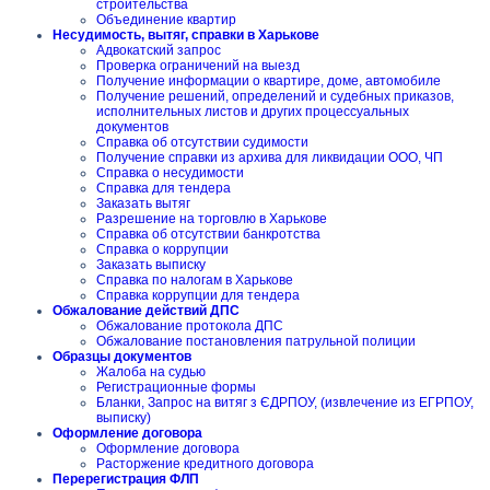
строительства
Объединение квартир
Несудимость, вытяг, справки в Харькове
Адвокатский запрос
Проверка ограничений на выезд
Получение информации о квартире, доме, автомобиле
Получение решений, определений и судебных приказов,
исполнительных листов и других процессуальных
документов
Справка об отсутствии судимости
Получение справки из архива для ликвидации ООО, ЧП
Справка о несудимости
Справка для тендера
Заказать вытяг
Разрешение на торговлю в Харькове
Справка об отсутствии банкротства
Справка о коррупции
Заказать выписку
Справка по налогам в Харькове
Справка коррупции для тендера
Обжалование действий ДПС
Обжалование протокола ДПС
Обжалование постановления патрульной полиции
Образцы документов
Жалоба на судью
Регистрационные формы
Бланки, Запрос на витяг з ЄДРПОУ, (извлечение из ЕГРПОУ,
выписку)
Оформление договора
Оформление договора
Расторжение кредитного договора
Перерегистрация ФЛП