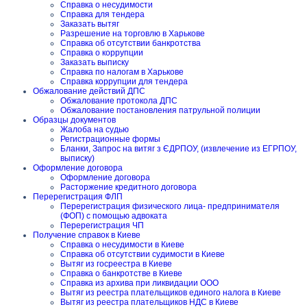
Справка о несудимости
Справка для тендера
Заказать вытяг
Разрешение на торговлю в Харькове
Справка об отсутствии банкротства
Справка о коррупции
Заказать выписку
Справка по налогам в Харькове
Справка коррупции для тендера
Обжалование действий ДПС
Обжалование протокола ДПС
Обжалование постановления патрульной полиции
Образцы документов
Жалоба на судью
Регистрационные формы
Бланки, Запрос на витяг з ЄДРПОУ, (извлечение из ЕГРПОУ,
выписку)
Оформление договора
Оформление договора
Расторжение кредитного договора
Перерегистрация ФЛП
Перерегистрация физического лица- предпринимателя
(ФОП) с помощью адвоката
Перерегистрация ЧП
Получение справок в Киеве
Справка о несудимости в Киеве
Справка об отсутствии судимости в Киеве
Вытяг из госреестра в Киеве
Справка о банкротстве в Киеве
Справка из архива при ликвидации ООО
Вытяг из реестра плательщиков единого налога в Киеве
Вытяг из реестра плательщиков НДС в Киеве