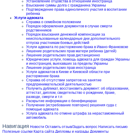
Установление отцовства в отношении иностранца
Взыскание суммы долга с гражданина Украины
Подтверждение права единоличного участия в воспитании
ребенка
Услуги адвоката
Справка о семейном положении
Порядок оформления документов в случае смерти
родственников
Порядок взыскания денежной компенсации за
неиспользованные календарные дни дополнительного
отпуска участникам боевых действий
Услуги адвоката по расторжению брака в Ивано-Франковске
Лишение родительских прав матери ребенка (детей)
Лишение родительских прав дистанционно
Юридические услуги, помощь адвоката для граждан Украины
и иностранцев, выехавших за пределы Украины
Лишение родительских прав иностранца
Услуги адвокатов в Киеве и Киевской области при
расторжении брака
Справка об отсутствии запретов на занятие
предпринимательской деятельностью
Получить дубликат, восстановить документ: об образовании,
аттестат, диплом, свидетельство о рождении, браке,
разводе, смерти и т.п
Раскрытие информации о бенефициарах
Получение (истребование повторно) решения суда с
помощью адвоката
Услуга адвоката по отмене штрафа за нерастаможенный
автомобиль
Навигация
Новости
Оставить отзыв/Задать вопрос
Написать письмо
Полезные ссылки
Карта сайта
Дипломы и награды
Документы