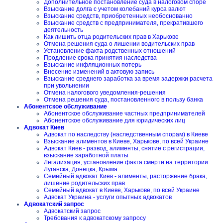
Дополнительное постановление суда в налоговом споре
Взыскание долга с учетом колебаний курса валют
Взыскание средств, приобретенных необоснованно
Взыскание средств с предпринимателя, прекратившего
деятельность
Как лишить отца родительских прав в Харькове
Отмена решения суда о лишении водительских прав
Установление факта родственных отношений
Продление срока принятия наследства
Взыскание инфляционных потерь
Внесение изменений в актовую запись
Взыскание среднего заработка за время задержки расчета
при увольнении
Отмена налогового уведомления-решения
Отмена решения суда, постановленного в пользу банка
Абонентское обслуживание
Абонентское обслуживание частных предпринимателей
Абонентское обслуживание для юридических лиц
Адвокат Киев
Адвокат по наследству (наследственным спорам) в Киеве
Взыскание алиментов в Киеве, Харькове, по всей Украине
Адвокат Киев - развод, алименты, снятие с регистрации,
взыскание заработной платы
Легализация, установление факта смерти на территории
Луганска, Донецка, Крыма
Семейный адвокат Киев - алименты, расторжение брака,
лишение родительских прав
Семейный адвокат в Киеве, Харькове, по всей Украине
Адвокат Украина - услуги опытных адвокатов
Адвокатский запрос
Адвокатский запрос
Требования к адвокатскому запросу