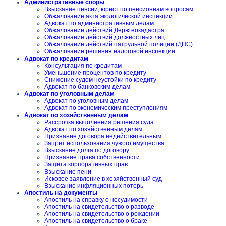
Административные споры
Взыскание пенсии, юрист по пенсионнам вопросам
Обжалование акта экологической инспекции
Адвокат по административным делам
Обжалование действий Держгеокадастра
Обжалование действий должностных лиц
Обжалование действий патрульной полиции (ДПС)
Обжалование решения налоговой инспекции
Адвокат по кредитам
Консультация по кредитам
Уменьшение процентов по кредиту
Снижение судом неустойки по кредиту
Адвокат по банковским делам
Адвокат по уголовным делам
Адвокат по уголовным делам
Адвокат по экономическим преступлениям
Адвокат по хозяйственным делам
Рассрочка выполнения решения суда
Адвокат по хозяйственным делам
Признание договора недействительным
Запрет использования чужого имущества
Взыскание долга по договору
Признание права собственности
Защита корпоративных прав
Взыскание пени
Исковое заявление в хозяйственный суд
Взыскание инфляционных потерь
Апостиль на документы
Апостиль на справку о несудимости
Апостиль на свидетельство о разводе
Апостиль на свидетельство о рождении
Апостиль на свидетельство о браке