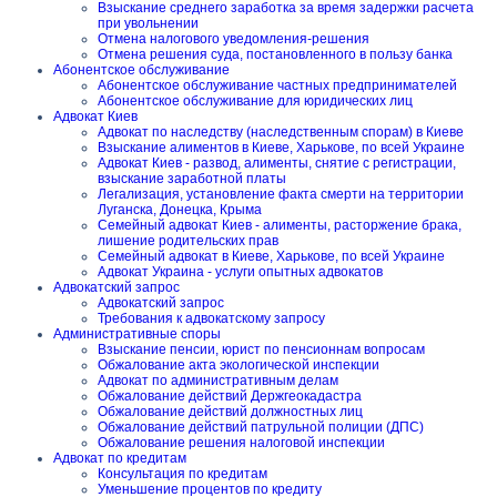
Взыскание среднего заработка за время задержки расчета
при увольнении
Отмена налогового уведомления-решения
Отмена решения суда, постановленного в пользу банка
Абонентское обслуживание
Абонентское обслуживание частных предпринимателей
Абонентское обслуживание для юридических лиц
Адвокат Киев
Адвокат по наследству (наследственным спорам) в Киеве
Взыскание алиментов в Киеве, Харькове, по всей Украине
Адвокат Киев - развод, алименты, снятие с регистрации,
взыскание заработной платы
Легализация, установление факта смерти на территории
Луганска, Донецка, Крыма
Семейный адвокат Киев - алименты, расторжение брака,
лишение родительских прав
Семейный адвокат в Киеве, Харькове, по всей Украине
Адвокат Украина - услуги опытных адвокатов
Адвокатский запрос
Адвокатский запрос
Требования к адвокатскому запросу
Административные споры
Взыскание пенсии, юрист по пенсионнам вопросам
Обжалование акта экологической инспекции
Адвокат по административным делам
Обжалование действий Держгеокадастра
Обжалование действий должностных лиц
Обжалование действий патрульной полиции (ДПС)
Обжалование решения налоговой инспекции
Адвокат по кредитам
Консультация по кредитам
Уменьшение процентов по кредиту