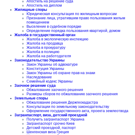
Апостиль на решение суда
Апостиль на диплом
Жилищные споры
Юридическая консультация по жилищным вопросам
Признание лица, утратившим право пользования жилым
помещением
Выселение в судебном порядке
Определение порядка пользования квартирой, домом
Жалоба в государственный орган
Жалоба в экологическую инспекцию
Жалоба на продавца
Жалоба в прокуратуру
Жалоба в полицию
Жалоба на работодателя
Законодательство Украины
Закон Украины об адвокатуре
Конституция Украины
Закон Украины об охране прав на знаки
Наследование
Семейный кодекс Украины
Заочное решение суда
Обжалование заочного решения
Размеры сборов по обжалованию заочного решения
Земельные споры
Обжалование решения Держгеокадастра
Консультации по земельному законодательству
Оформление государственного акта, проекта землеотвода
Загранпаспорт, виза, детский проездной
Получить загранпаспорт Украина
Загранпаспорт срочно Киев
Детский проездной, паспорт
Шенгенская виза Греция