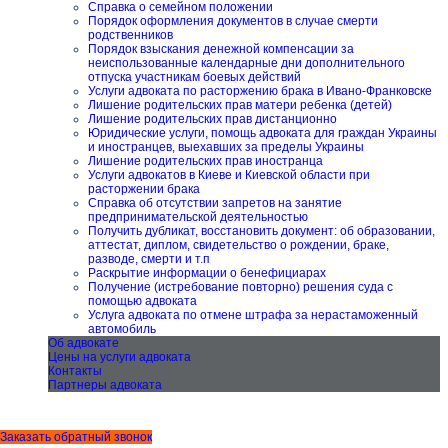
Справка о семейном положении
Порядок оформления документов в случае смерти
родственников
Порядок взыскания денежной компенсации за
неиспользованные календарные дни дополнительного
отпуска участникам боевых действий
Услуги адвоката по расторжению брака в Ивано-Франковске
Лишение родительских прав матери ребенка (детей)
Лишение родительских прав дистанционно
Юридические услуги, помощь адвоката для граждан Украины
и иностранцев, выехавших за пределы Украины
Лишение родительских прав иностранца
Услуги адвокатов в Киеве и Киевской области при
расторжении брака
Справка об отсутствии запретов на занятие
предпринимательской деятельностью
Получить дубликат, восстановить документ: об образовании,
аттестат, диплом, свидетельство о рождении, браке,
разводе, смерти и т.п
Раскрытие информации о бенефициарах
Получение (истребование повторно) решения суда с
помощью адвоката
Услуга адвоката по отмене штрафа за нерастаможенный
автомобиль
Об адвокате
Цены на услуги адвоката
Контакты
Партнеры адвоката
Заказать обратный звонок