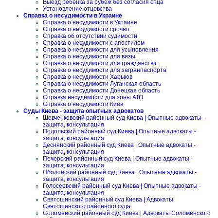
Выезд ребенка за рубеж без согласия отца
Установление отцовства
Справка о несудимости в Украине
Справка о несудимости в Украине
Справка о несудимости срочно
Справка об отсутствии судимости
Справка о несудимости с апостилем
Справка о несудимости для усыновления
Справка о несудимости для визы
Справка о несудимости для гражданства
Справка о несудимости для загранпаспорта
Справка о несудимости Харьков
Справка о несудимости Луганская область
Справка о несудимости Донецкая область
Справка несудимости для зоны АТО
Справка о несудимости Киев
Суды Киева - защита опытных адвокатов
Шевченковский районный суд Киева | Опытные адвокаты -
защита, консультация
Подольский районный суд Киева | Опытные адвокаты -
защита, консультация
Деснянский районный суд Киева | Опытные адвокаты -
защита, консультация
Печерский районный суд Киева | Опытные адвокаты -
защита, консультация
Оболонский районный суд Киева | Опытные адвокаты -
защита, консультация
Голосеевский районный суд Киева | Опытные адвокаты -
защита, консультация
Святошинский районный суд Киева | Адвокаты
Святошинского районного суда
Соломенский районный суд Киева | Адвокаты Соломенского