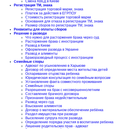
Смена КВЕД в Киеве
Регистрация ТМ, знака
Регистрация торговой марки, знака
Платеж за действия в ЕГРПОУ
Стоимость регистрации торговой марки
Основания для отказа в регистрации ТМ, знака
Размер сборов по регистрации ТМ, знака
Реквизиты для оплаты сборов
Решение о разводе
Что нужно для расторжения брака через суд
Расторжение брака с иностранцем
Развод в Киеве
Оформление развода в Украине
Развод и алименты
Бракоразводный процесс с иностранцем
Семейные споры
Адвокат по усыновлению в Харькове
Договор об определении места жительства детей
Оспаривание отцовства ребенка
Юридическая консультация по семейным вопросам
Установление факта совместного проживания
Семейные споры
Разрешение на брак с несовершеннолетним
Составление брачного договора
Признание брака недействительным
Развод через суд
Взыскание алиментов
Договор о материальном обеспечении ребёнка
Раздел имущества при разводе
Выселение супруга после развода
Определение порядка участия в воспитании ребенка
Лишение родительских прав - адвокат