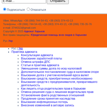
Подписаться
Отказаться
Viber, WhatsApp: +38 (066) 744-54-43, +38 (063) 374-43-13
Телефоны: +38 (066) 744-54-43, +38 (063) 374-43-13, +38 (096) 735-35-76
e-mail: 3744313@gmail.com
Copyright © 2025
Адвокат Харьков
Все права защищены.
Юридическая помощь всех видов в Харькове
Рус
Укр
Рус |
Укр
Практика адвоката
Консультации адвоката
Взыскание заработной платы
Отмена штрафа ДПС
Статьи и практика адвоката
Уменьшение суммы долга по иску налоговой
Дополнительное постановление суда в налоговом споре
Взыскание долга с учетом колебаний курса валют
Взыскание средств, приобретенных необоснованно
Взыскание средств с предпринимателя, прекратившего
деятельность
Как лишить отца родительских прав в Харькове
Отмена решения суда о лишении водительских прав
Установление факта родственных отношений
Продление срока принятия наследства
Взыскание инфляционных потерь
Внесение изменений в актовую запись