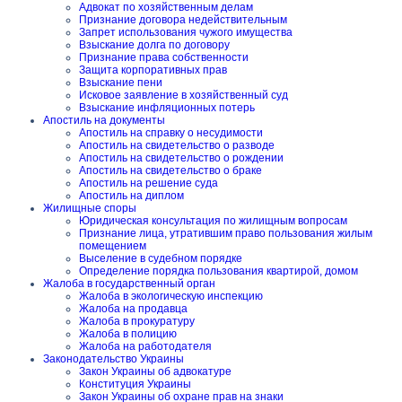
Адвокат по хозяйственным делам
Признание договора недействительным
Запрет использования чужого имущества
Взыскание долга по договору
Признание права собственности
Защита корпоративных прав
Взыскание пени
Исковое заявление в хозяйственный суд
Взыскание инфляционных потерь
Апостиль на документы
Апостиль на справку о несудимости
Апостиль на свидетельство о разводе
Апостиль на свидетельство о рождении
Апостиль на свидетельство о браке
Апостиль на решение суда
Апостиль на диплом
Жилищные споры
Юридическая консультация по жилищным вопросам
Признание лица, утратившим право пользования жилым
помещением
Выселение в судебном порядке
Определение порядка пользования квартирой, домом
Жалоба в государственный орган
Жалоба в экологическую инспекцию
Жалоба на продавца
Жалоба в прокуратуру
Жалоба в полицию
Жалоба на работодателя
Законодательство Украины
Закон Украины об адвокатуре
Конституция Украины
Закон Украины об охране прав на знаки