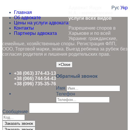
Адвокат Ящук
Рус
Укр
Главная
Н.А. - юридические
Об адвокате
услуги всех видов
Цены на услуги адвоката
Контакты
Разрешение споров в
Партнеры адвоката
Харькове и по всей
Украине: гражданские,
семейные, хозяйственные споры. Регистрация ФЛП,
ООО, Торговой марки, знака. Выезд ребенка за рубеж без
согласия родителя и лишения родительских прав.
×
Close
+38 (063) 374-43-13
Обратный звонок
+38 (066) 744-54-43
+38 (096) 735-35-76
Имя
Телефон
Сообщение
Заказать звонок