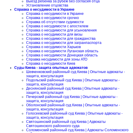
Выезд ребенка за рубеж без согласия отца
Установление отцовства
Справка о несудимости в Украине
Справка о несудимости в Украине
Справка о несудимости срочно
Справка об отсутствии судимости
Справка о несудимости с апостилем
Справка о несудимости для усыновления
Справка о несудимости для визы
Справка о несудимости для гражданства
Справка о несудимости для загранпаспорта
Справка о несудимости Харьков
Справка о несудимости Луганская область
Справка о несудимости Донецкая область
Справка несудимости для зоны АТО
Справка о несудимости Киев
Суды Киева - защита опытных адвокатов
Шевченковский районный суд Киева | Опытные адвокаты -
защита, консультация
Подольский районный суд Киева | Опытные адвокаты -
защита, консультация
Деснянский районный суд Киева | Опытные адвокаты -
защита, консультация
Печерский районный суд Киева | Опытные адвокаты -
защита, консультация
Оболонский районный суд Киева | Опытные адвокаты -
защита, консультация
Голосеевский районный суд Киева | Опытные адвокаты -
защита, консультация
Святошинский районный суд Киева | Адвокаты
Святошинского районного суда
Соломенский районный суд Киева | Адвокаты Соломенского