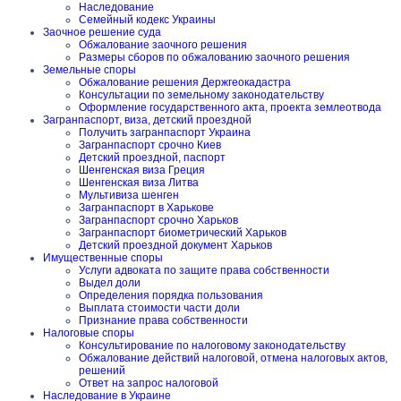
Наследование
Семейный кодекс Украины
Заочное решение суда
Обжалование заочного решения
Размеры сборов по обжалованию заочного решения
Земельные споры
Обжалование решения Держгеокадастра
Консультации по земельному законодательству
Оформление государственного акта, проекта землеотвода
Загранпаспорт, виза, детский проездной
Получить загранпаспорт Украина
Загранпаспорт срочно Киев
Детский проездной, паспорт
Шенгенская виза Греция
Шенгенская виза Литва
Мультивиза шенген
Загранпаспорт в Харькове
Загранпаспорт срочно Харьков
Загранпаспорт биометрический Харьков
Детский проездной документ Харьков
Имущественные споры
Услуги адвоката по защите права собственности
Выдел доли
Определения порядка пользования
Выплата стоимости части доли
Признание права собственности
Налоговые споры
Консультирование по налоговому законодательству
Обжалование действий налоговой, отмена налоговых актов,
решений
Ответ на запрос налоговой
Наследование в Украине