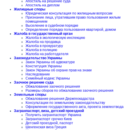
Апостиль на решение суда
Апостиль на диплом
Жилищные споры
Юридическая консультация по жилищным вопросам
Признание лица, утратившим право пользования жилым
помещением
Выселение в судебном порядке
Определение порядка пользования квартирой, домом
Жалоба в государственный орган
Жалоба в экологическую инспекцию
Жалоба на продавца
Жалоба в прокуратуру
Жалоба в полицию
Жалоба на работодателя
Законодательство Украины
Закон Украины об адвокатуре
Конституция Украины
Закон Украины об охране прав на знаки
Наследование
Семейный кодекс Украины
Заочное решение суда
Обжалование заочного решения
Размеры сборов по обжалованию заочного решения
Земельные споры
Обжалование решения Держгеокадастра
Консультации по земельному законодательству
Оформление государственного акта, проекта землеотвода
Загранпаспорт, виза, детский проездной
Получить загранпаспорт Украина
Загранпаспорт срочно Киев
Детский проездной, паспорт
Шенгенская виза Греция