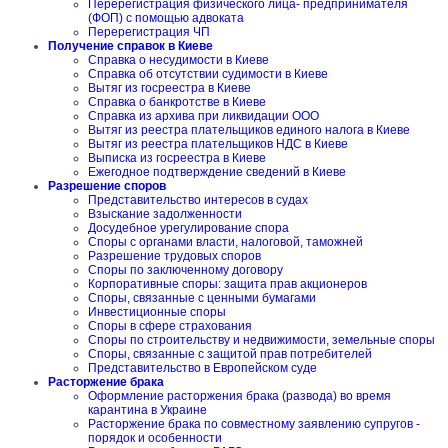
Перерегистрация физического лица- предпринимателя
(ФОП) с помощью адвоката
Перерегистрация ЧП
Получение справок в Киеве
Справка о несудимости в Киеве
Справка об отсутствии судимости в Киеве
Вытяг из госреестра в Киеве
Справка о банкротстве в Киеве
Справка из архива при ликвидации ООО
Вытяг из реестра плательщиков единого налога в Киеве
Вытяг из реестра плательщиков НДС в Киеве
Выписка из госреестра в Киеве
Ежегодное подтверждение сведений в Киеве
Разрешение споров
Представительство интересов в судах
Взыскание задолженности
Досудебное урегулирование спора
Споры с органами власти, налоговой, таможней
Разрешение трудовых споров
Споры по заключенному договору
Корпоративные споры: защита прав акционеров
Споры, связанные с ценными бумагами
Инвестиционные споры
Споры в сфере страхования
Споры по строительству и недвижимости, земельные споры
Споры, связанные с защитой прав потребителей
Представительство в Европейском суде
Расторжение брака
Оформление расторжения брака (развода) во время
карантина в Украине
Расторжение брака по совместному заявлению супругов -
порядок и особенности