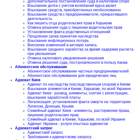
Дополнительное постановление суда в налоговом споре
Взыскание долга с учетом колебаний курса валют
Взыскание средств, приобретенных необоснованно
Взыскание средств с предпринимателя, прекратившего
деятельность
Как лишить отца родительских прав в Харькове
Отмена решения суда о лишении водительских прав
Установление факта родственных отношений
Продление срока принятия наследства
Взыскание инфляционных потерь
Внесение изменений в актовую запись
Взыскание среднего заработка за время задержки расчета
при увольнении
Отмена налогового уведомления-решения
Отмена решения суда, постановленного в пользу банка
Абонентское обслуживание
Абонентское обслуживание частных предпринимателей
Абонентское обслуживание для юридических лиц
Адвокат Киев
Адвокат по наследству (наследственным спорам) в Киеве
Взыскание алиментов в Киеве, Харькове, по всей Украине
Адвокат Киев - развод, алименты, снятие с регистрации,
взыскание заработной платы
Легализация, установление факта смерти на территории
Луганска, Донецка, Крыма
Семейный адвокат Киев - алименты, расторжение брака,
лишение родительских прав
Семейный адвокат в Киеве, Харькове, по всей Украине
Адвокат Украина - услуги опытных адвокатов
Адвокатский запрос
Адвокатский запрос
Требования к адвокатскому запросу