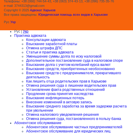
Телефоны: +38 (066) 744-54-43, +38 (063) 374-43-13, +38 (096) 735-35-76
e-mail: 3744313@gmail.com
Copyright © 2025
Адвокат Харьков
Все права защищены.
Юридическая помощь всех видов в Харькове
Рус
Укр
Рус |
Укр
Практика адвоката
Консультации адвоката
Взыскание заработной платы
Отмена штрафа ДПС
Статьи и практика адвоката
Уменьшение суммы долга по иску налоговой
Дополнительное постановление суда в налоговом споре
Взыскание долга с учетом колебаний курса валют
Взыскание средств, приобретенных необоснованно
Взыскание средств с предпринимателя, прекратившего
деятельность
Как лишить отца родительских прав в Харькове
Отмена решения суда о лишении водительских прав
Установление факта родственных отношений
Продление срока принятия наследства
Взыскание инфляционных потерь
Внесение изменений в актовую запись
Взыскание среднего заработка за время задержки расчета
при увольнении
Отмена налогового уведомления-решения
Отмена решения суда, постановленного в пользу банка
Абонентское обслуживание
Абонентское обслуживание частных предпринимателей
Абонентское обслуживание для юридических лиц