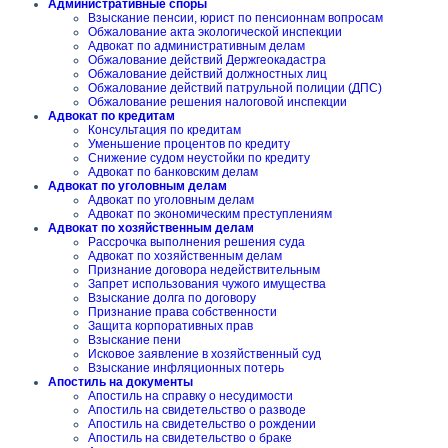
Административные споры
Взыскание пенсии, юрист по пенсионнам вопросам
Обжалование акта экологической инспекции
Адвокат по административным делам
Обжалование действий Держгеокадастра
Обжалование действий должностных лиц
Обжалование действий патрульной полиции (ДПС)
Обжалование решения налоговой инспекции
Адвокат по кредитам
Консультация по кредитам
Уменьшение процентов по кредиту
Снижение судом неустойки по кредиту
Адвокат по банковским делам
Адвокат по уголовным делам
Адвокат по уголовным делам
Адвокат по экономическим преступлениям
Адвокат по хозяйственным делам
Рассрочка выполнения решения суда
Адвокат по хозяйственным делам
Признание договора недействительным
Запрет использования чужого имущества
Взыскание долга по договору
Признание права собственности
Защита корпоративных прав
Взыскание пени
Исковое заявление в хозяйственный суд
Взыскание инфляционных потерь
Апостиль на документы
Апостиль на справку о несудимости
Апостиль на свидетельство о разводе
Апостиль на свидетельство о рождении
Апостиль на свидетельство о браке