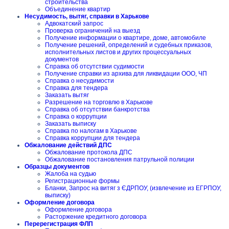
строительства
Объединение квартир
Несудимость, вытяг, справки в Харькове
Адвокатский запрос
Проверка ограничений на выезд
Получение информации о квартире, доме, автомобиле
Получение решений, определений и судебных приказов,
исполнительных листов и других процессуальных
документов
Справка об отсутствии судимости
Получение справки из архива для ликвидации ООО, ЧП
Справка о несудимости
Справка для тендера
Заказать вытяг
Разрешение на торговлю в Харькове
Справка об отсутствии банкротства
Справка о коррупции
Заказать выписку
Справка по налогам в Харькове
Справка коррупции для тендера
Обжалование действий ДПС
Обжалование протокола ДПС
Обжалование постановления патрульной полиции
Образцы документов
Жалоба на судью
Регистрационные формы
Бланки, Запрос на витяг з ЄДРПОУ, (извлечение из ЕГРПОУ,
выписку)
Оформление договора
Оформление договора
Расторжение кредитного договора
Перерегистрация ФЛП