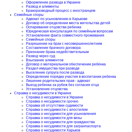
Оформление развода в Украине
Развод и алименты
Бракоразводный процесс с иностранцем
Семейные споры
Адвокат по усыновлению в Харькове
Договор об определении места жительства детей
Оспаривание отцовства ребенка
Юридическая консультация по семейным вопросам
Установление факта совместного проживания
Семейные споры
Разрешение на брак с несовершеннолетним
Составление брачного договора
Признание брака недействительным
Развод через суд
Взыскание алиментов
Договор о материальном обеспечении ребёнка
Раздел имущества при разводе
Выселение супруга после развода
Определение порядка участия в воспитании ребенка
Лишение родительских прав - адвокат
Выезд ребенка за рубеж без согласия отца
Установление отцовства
Справка о несудимости в Украине
Справка о несудимости в Украине
Справка о несудимости срочно
Справка об отсутствии судимости
Справка о несудимости с апостилем
Справка о несудимости для усыновления
Справка о несудимости для визы
Справка о несудимости для гражданства
Справка о несудимости для загранпаспорта
Справка о несудимости Харьков