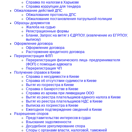
Справка по налогам в Харькове
Справка коррупции для тендера
Обжалование действий ДПС
Обжалование протокола ДПС
Обжалование постановления патрульной полиции
Образцы документов
Жалоба на судью
Регистрационные формы
Бланки, Запрос на витяг з ЄДРПОУ, (извлечение из ЕГРПОУ,
выписку)
Оформление договора
Оформление договора
Расторжение кредитного договора
Перерегистрация ФЛП
Перерегистрация физического лица- предпринимателя
(ФОП) с помощью адвоката
Перерегистрация ЧП
Получение справок в Киеве
Справка о несудимости в Киеве
Справка об отсутствии судимости в Киеве
Вытяг из госреестра в Киеве
Справка о банкротстве в Киеве
Справка из архива при ликвидации ООО
Вытяг из реестра плательщиков единого налога в Киеве
Вытяг из реестра плательщиков НДС в Киеве
Выписка из госреестра в Киеве
Ежегодное подтверждение сведений в Киеве
Разрешение споров
Представительство интересов в судах
Взыскание задолженности
Досудебное урегулирование спора
Споры с органами власти, налоговой, таможней