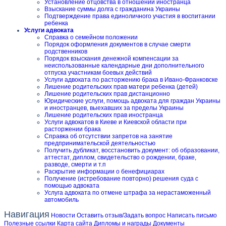
Установление отцовства в отношении иностранца
Взыскание суммы долга с гражданина Украины
Подтверждение права единоличного участия в воспитании
ребенка
Услуги адвоката
Справка о семейном положении
Порядок оформления документов в случае смерти
родственников
Порядок взыскания денежной компенсации за
неиспользованные календарные дни дополнительного
отпуска участникам боевых действий
Услуги адвоката по расторжению брака в Ивано-Франковске
Лишение родительских прав матери ребенка (детей)
Лишение родительских прав дистанционно
Юридические услуги, помощь адвоката для граждан Украины
и иностранцев, выехавших за пределы Украины
Лишение родительских прав иностранца
Услуги адвокатов в Киеве и Киевской области при
расторжении брака
Справка об отсутствии запретов на занятие
предпринимательской деятельностью
Получить дубликат, восстановить документ: об образовании,
аттестат, диплом, свидетельство о рождении, браке,
разводе, смерти и т.п
Раскрытие информации о бенефициарах
Получение (истребование повторно) решения суда с
помощью адвоката
Услуга адвоката по отмене штрафа за нерастаможенный
автомобиль
Навигация
Новости
Оставить отзыв/Задать вопрос
Написать письмо
Полезные ссылки
Карта сайта
Дипломы и награды
Документы