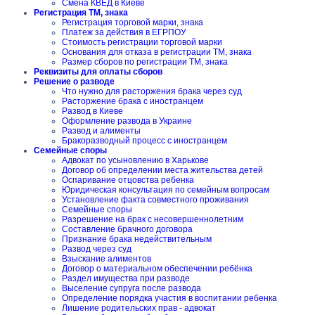
Смена КВЕД в Киеве
Регистрация ТМ, знака
Регистрация торговой марки, знака
Платеж за действия в ЕГРПОУ
Стоимость регистрации торговой марки
Основания для отказа в регистрации ТМ, знака
Размер сборов по регистрации ТМ, знака
Реквизиты для оплаты сборов
Решение о разводе
Что нужно для расторжения брака через суд
Расторжение брака с иностранцем
Развод в Киеве
Оформление развода в Украине
Развод и алименты
Бракоразводный процесс с иностранцем
Семейные споры
Адвокат по усыновлению в Харькове
Договор об определении места жительства детей
Оспаривание отцовства ребенка
Юридическая консультация по семейным вопросам
Установление факта совместного проживания
Семейные споры
Разрешение на брак с несовершеннолетним
Составление брачного договора
Признание брака недействительным
Развод через суд
Взыскание алиментов
Договор о материальном обеспечении ребёнка
Раздел имущества при разводе
Выселение супруга после развода
Определение порядка участия в воспитании ребенка
Лишение родительских прав - адвокат