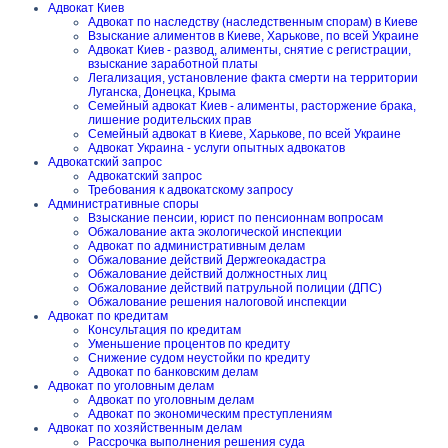
Адвокат Киев
Адвокат по наследству (наследственным спорам) в Киеве
Взыскание алиментов в Киеве, Харькове, по всей Украине
Адвокат Киев - развод, алименты, снятие с регистрации,
взыскание заработной платы
Легализация, установление факта смерти на территории
Луганска, Донецка, Крыма
Семейный адвокат Киев - алименты, расторжение брака,
лишение родительских прав
Семейный адвокат в Киеве, Харькове, по всей Украине
Адвокат Украина - услуги опытных адвокатов
Адвокатский запрос
Адвокатский запрос
Требования к адвокатскому запросу
Административные споры
Взыскание пенсии, юрист по пенсионнам вопросам
Обжалование акта экологической инспекции
Адвокат по административным делам
Обжалование действий Держгеокадастра
Обжалование действий должностных лиц
Обжалование действий патрульной полиции (ДПС)
Обжалование решения налоговой инспекции
Адвокат по кредитам
Консультация по кредитам
Уменьшение процентов по кредиту
Снижение судом неустойки по кредиту
Адвокат по банковским делам
Адвокат по уголовным делам
Адвокат по уголовным делам
Адвокат по экономическим преступлениям
Адвокат по хозяйственным делам
Рассрочка выполнения решения суда