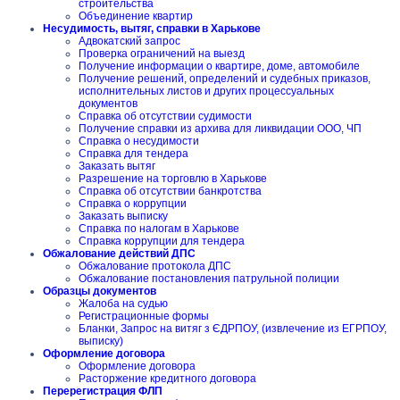
строительства
Объединение квартир
Несудимость, вытяг, справки в Харькове
Адвокатский запрос
Проверка ограничений на выезд
Получение информации о квартире, доме, автомобиле
Получение решений, определений и судебных приказов,
исполнительных листов и других процессуальных
документов
Справка об отсутствии судимости
Получение справки из архива для ликвидации ООО, ЧП
Справка о несудимости
Справка для тендера
Заказать вытяг
Разрешение на торговлю в Харькове
Справка об отсутствии банкротства
Справка о коррупции
Заказать выписку
Справка по налогам в Харькове
Справка коррупции для тендера
Обжалование действий ДПС
Обжалование протокола ДПС
Обжалование постановления патрульной полиции
Образцы документов
Жалоба на судью
Регистрационные формы
Бланки, Запрос на витяг з ЄДРПОУ, (извлечение из ЕГРПОУ,
выписку)
Оформление договора
Оформление договора
Расторжение кредитного договора
Перерегистрация ФЛП