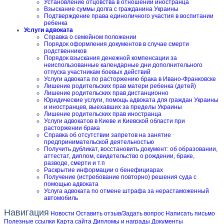
Установление отцовства в отношении иностранца
Взыскание суммы долга с гражданина Украины
Подтверждение права единоличного участия в воспитании
ребенка
Услуги адвоката
Справка о семейном положении
Порядок оформления документов в случае смерти
родственников
Порядок взыскания денежной компенсации за
неиспользованные календарные дни дополнительного
отпуска участникам боевых действий
Услуги адвоката по расторжению брака в Ивано-Франковске
Лишение родительских прав матери ребенка (детей)
Лишение родительских прав дистанционно
Юридические услуги, помощь адвоката для граждан Украины
и иностранцев, выехавших за пределы Украины
Лишение родительских прав иностранца
Услуги адвокатов в Киеве и Киевской области при
расторжении брака
Справка об отсутствии запретов на занятие
предпринимательской деятельностью
Получить дубликат, восстановить документ: об образовании,
аттестат, диплом, свидетельство о рождении, браке,
разводе, смерти и т.п
Раскрытие информации о бенефициарах
Получение (истребование повторно) решения суда с
помощью адвоката
Услуга адвоката по отмене штрафа за нерастаможенный
автомобиль
Навигация
Новости
Оставить отзыв/Задать вопрос
Написать письмо
Полезные ссылки
Карта сайта
Дипломы и награды
Документы