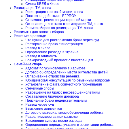
Смена КВЕД в Киеве
Регистрация ТМ, знака
Регистрация торговой марки, знака
Платеж за действия в ЕГРПОУ
Стоимость регистрации торговой марки
Основания для отказа в регистрации ТМ, знака
Размер сборов по регистрации ТМ, знака
Реквизиты для оплаты сборов
Решение о разводе
Что нужно для расторжения брака через суд
Расторжение брака с иностранцем
Развод в Киеве
Оформление развода в Украине
Развод и алименты
Бракоразводный процесс с иностранцем
Семейные споры
Адвокат по усыновлению в Харькове
Договор об определении места жительства детей
Оспаривание отцовства ребенка
Юридическая консультация по семейным вопросам
Установление факта совместного проживания
Семейные споры
Разрешение на брак с несовершеннолетним
Составление брачного договора
Признание брака недействительным
Развод через суд
Взыскание алиментов
Договор о материальном обеспечении ребёнка
Раздел имущества при разводе
Выселение супруга после развода
Определение порядка участия в воспитании ребенка
Лишение родительских прав - адвокат