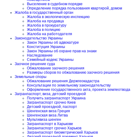
Выселение в судебном порядке
Определение порядка пользования квартирой, домом
Жалоба в государственный орган
Жалоба в экологическую инспекцию
Жалоба на продавца
Жалоба в прокуратуру
Жалоба в полицию
Жалоба на работодателя
Законодательство Украины
Закон Украины об адвокатуре
Конституция Украины
Закон Украины об охране прав на знаки
Наследование
Семейный кодекс Украины
Заочное решение суда
Обжалование заочного решения
Размеры сборов по обжалованию заочного решения
Земельные споры
Обжалование решения Держгеокадастра
Консультации по земельному законодательству
Оформление государственного акта, проекта землеотвода
Загранпаспорт, виза, детский проездной
Получить загранпаспорт Украина
Загранпаспорт срочно Киев
Детский проездной, паспорт
Шенгенская виза Греция
Шенгенская виза Литва
Мультивиза шенген
Загранпаспорт в Харькове
Загранпаспорт срочно Харьков
Загранпаспорт биометрический Харьков
Детский проездной документ Харьков