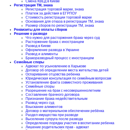
Смена КВЕД в Киеве
Регистрация ТМ, знака
Регистрация торговой марки, знака
Платеж за действия в ЕГРПОУ
Стоимость регистрации торговой марки
Основания для отказа в регистрации ТМ, знака
Размер сборов по регистрации ТМ, знака
Реквизиты для оплаты сборов
Решение о разводе
Что нужно для расторжения брака через суд
Расторжение брака с иностранцем
Развод в Киеве
Оформление развода в Украине
Развод и алименты
Бракоразводный процесс с иностранцем
Семейные споры
Адвокат по усыновлению в Харькове
Договор об определении места жительства детей
Оспаривание отцовства ребенка
Юридическая консультация по семейным вопросам
Установление факта совместного проживания
Семейные споры
Разрешение на брак с несовершеннолетним
Составление брачного договора
Признание брака недействительным
Развод через суд
Взыскание алиментов
Договор о материальном обеспечении ребёнка
Раздел имущества при разводе
Выселение супруга после развода
Определение порядка участия в воспитании ребенка
Лишение родительских прав - адвокат