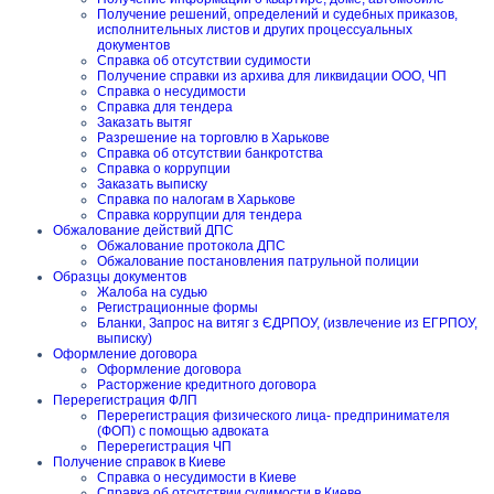
Получение решений, определений и судебных приказов,
исполнительных листов и других процессуальных
документов
Справка об отсутствии судимости
Получение справки из архива для ликвидации ООО, ЧП
Справка о несудимости
Справка для тендера
Заказать вытяг
Разрешение на торговлю в Харькове
Справка об отсутствии банкротства
Справка о коррупции
Заказать выписку
Справка по налогам в Харькове
Справка коррупции для тендера
Обжалование действий ДПС
Обжалование протокола ДПС
Обжалование постановления патрульной полиции
Образцы документов
Жалоба на судью
Регистрационные формы
Бланки, Запрос на витяг з ЄДРПОУ, (извлечение из ЕГРПОУ,
выписку)
Оформление договора
Оформление договора
Расторжение кредитного договора
Перерегистрация ФЛП
Перерегистрация физического лица- предпринимателя
(ФОП) с помощью адвоката
Перерегистрация ЧП
Получение справок в Киеве
Справка о несудимости в Киеве
Справка об отсутствии судимости в Киеве