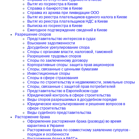
Вытяг из госреестра в Киеве
Справка о банкротстве в Киеве
Справка из архива при ликвидации ООО
Вытяг из реестра плательщиков единого налога в Киеве
Вытяг из реестра плательщиков НДС в Киеве
Выписка из госреестра в Киеве
Ежегодное подтверждение сведений в Киеве
Разрешение споров
Представительство интересов в судах
Взыскание задолженности
Досудебное урегулирование спора
Споры с органами власти, налоговой, таможней
Разрешение трудовых споров
Споры по заключенному договору
Корпоративные споры: защита прав акционеров
Споры, связанные с ценными бумагами
Инвестиционные споры
Споры в сфере страхования
Споры по строительству и недвижимости, земельные споры
Споры, связанные с защитой прав потребителей
Представительство в Европейском суде
Юридический контроль в сфере строительства
Виды споров разрешаемых в досудебном порядке
Юридическое консультирование и решение вопросов в
сфере строительства
Виды судебного представительства
Расторжение брака
Оформление расторжения брака (развода) во время
карантина в Украине
Расторжение брака по совместному заявлению супругов -
порядок и особенности
Расторжение брака в РАГСе