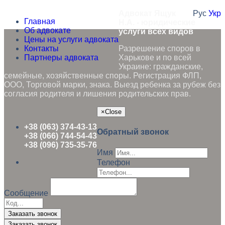
Адвокат Ящук
Рус
Укр
Главная
Н.А. - юридические
Об адвокате
услуги всех видов
Цены на услуги адвоката
Контакты
Разрешение споров в
Партнеры адвоката
Харькове и по всей
Украине: гражданские,
семейные, хозяйственные споры. Регистрация ФЛП,
ООО, Торговой марки, знака. Выезд ребенка за рубеж без
согласия родителя и лишения родительских прав.
×
Close
+38 (063) 374-43-13
Обратный звонок
+38 (066) 744-54-43
+38 (096) 735-35-76
Имя
Телефон
Сообщение
Заказать звонок