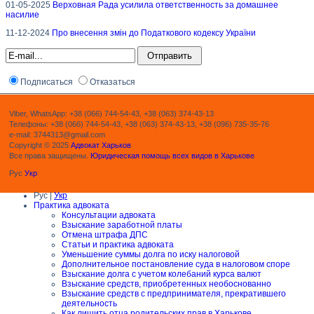
01-05-2025
Верховная Рада усилила ответственность за домашнее
насилие
11-12-2024
Про внесення змін до Податкового кодексу України
Подписаться
Отказаться
Viber, WhatsApp: +38 (066) 744-54-43, +38 (063) 374-43-13
Телефоны: +38 (066) 744-54-43, +38 (063) 374-43-13, +38 (096) 735-35-76
e-mail: 3744313@gmail.com
Copyright © 2025
Адвокат Харьков
Все права защищены.
Юридическая помощь всех видов в Харькове
Рус
Укр
Рус |
Укр
Практика адвоката
Консультации адвоката
Взыскание заработной платы
Отмена штрафа ДПС
Статьи и практика адвоката
Уменьшение суммы долга по иску налоговой
Дополнительное постановление суда в налоговом споре
Взыскание долга с учетом колебаний курса валют
Взыскание средств, приобретенных необоснованно
Взыскание средств с предпринимателя, прекратившего
деятельность
Как лишить отца родительских прав в Харькове