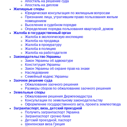
Апостиль на решение суда
Апостиль на диплом
Жилищные споры
Юридическая консультация по жилищным вопросам
Признание лица, утратившим право пользования жилым
помещением
Выселение в судебном порядке
Определение порядка пользования квартирой, домом
Жалоба в государственный орган
Жалоба в экологическую инспекцию
Жалоба на продавца
Жалоба в прокуратуру
Жалоба в полицию
Жалоба на работодателя
Законодательство Украины
Закон Украины об адвокатуре
Конституция Украины
Закон Украины об охране прав на знаки
Наследование
Семейный кодекс Украины
Заочное решение суда
Обжалование заочного решения
Размеры сборов по обжалованию заочного решения
Земельные споры
Обжалование решения Держгеокадастра
Консультации по земельному законодательству
Оформление государственного акта, проекта землеотвода
Загранпаспорт, виза, детский проездной
Получить загранпаспорт Украина
Загранпаспорт срочно Киев
Детский проездной, паспорт
Шенгенская виза Греция