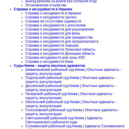
Выезд ребенка за рубеж без согласия отца
Установление отцовства
Справка о несудимости в Украине
Справка о несудимости в Украине
Справка о несудимости срочно
Справка об отсутствии судимости
Справка о несудимости с апостилем
Справка о несудимости для усыновления
Справка о несудимости для визы
Справка о несудимости для гражданства
Справка о несудимости для загранпаспорта
Справка о несудимости Харьков
Справка о несудимости Луганская область
Справка о несудимости Донецкая область
Справка несудимости для зоны АТО
Справка о несудимости Киев
Суды Киева - защита опытных адвокатов
Шевченковский районный суд Киева | Опытные адвокаты -
защита, консультация
Подольский районный суд Киева | Опытные адвокаты -
защита, консультация
Деснянский районный суд Киева | Опытные адвокаты -
защита, консультация
Печерский районный суд Киева | Опытные адвокаты -
защита, консультация
Оболонский районный суд Киева | Опытные адвокаты -
защита, консультация
Голосеевский районный суд Киева | Опытные адвокаты -
защита, консультация
Святошинский районный суд Киева | Адвокаты
Святошинского районного суда
Соломенский районный суд Киева | Адвокаты Соломенского