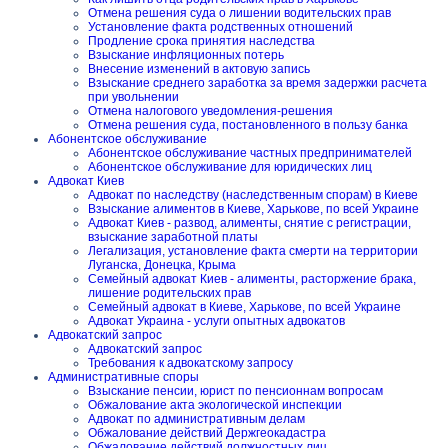
Отмена решения суда о лишении водительских прав
Установление факта родственных отношений
Продление срока принятия наследства
Взыскание инфляционных потерь
Внесение изменений в актовую запись
Взыскание среднего заработка за время задержки расчета
при увольнении
Отмена налогового уведомления-решения
Отмена решения суда, постановленного в пользу банка
Абонентское обслуживание
Абонентское обслуживание частных предпринимателей
Абонентское обслуживание для юридических лиц
Адвокат Киев
Адвокат по наследству (наследственным спорам) в Киеве
Взыскание алиментов в Киеве, Харькове, по всей Украине
Адвокат Киев - развод, алименты, снятие с регистрации,
взыскание заработной платы
Легализация, установление факта смерти на территории
Луганска, Донецка, Крыма
Семейный адвокат Киев - алименты, расторжение брака,
лишение родительских прав
Семейный адвокат в Киеве, Харькове, по всей Украине
Адвокат Украина - услуги опытных адвокатов
Адвокатский запрос
Адвокатский запрос
Требования к адвокатскому запросу
Административные споры
Взыскание пенсии, юрист по пенсионнам вопросам
Обжалование акта экологической инспекции
Адвокат по административным делам
Обжалование действий Держгеокадастра
Обжалование действий должностных лиц