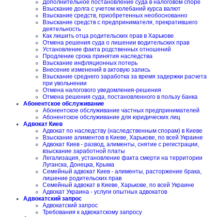
Дополнительное постановление суда в налоговом споре
Взыскание долга с учетом колебаний курса валют
Взыскание средств, приобретенных необоснованно
Взыскание средств с предпринимателя, прекратившего
деятельность
Как лишить отца родительских прав в Харькове
Отмена решения суда о лишении водительских прав
Установление факта родственных отношений
Продление срока принятия наследства
Взыскание инфляционных потерь
Внесение изменений в актовую запись
Взыскание среднего заработка за время задержки расчета
при увольнении
Отмена налогового уведомления-решения
Отмена решения суда, постановленного в пользу банка
Абонентское обслуживание
Абонентское обслуживание частных предпринимателей
Абонентское обслуживание для юридических лиц
Адвокат Киев
Адвокат по наследству (наследственным спорам) в Киеве
Взыскание алиментов в Киеве, Харькове, по всей Украине
Адвокат Киев - развод, алименты, снятие с регистрации,
взыскание заработной платы
Легализация, установление факта смерти на территории
Луганска, Донецка, Крыма
Семейный адвокат Киев - алименты, расторжение брака,
лишение родительских прав
Семейный адвокат в Киеве, Харькове, по всей Украине
Адвокат Украина - услуги опытных адвокатов
Адвокатский запрос
Адвокатский запрос
Требования к адвокатскому запросу