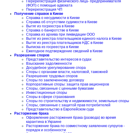
Перерегистрация физического лица- предпринимателя
(ФОП) с помощью адвоката
Перерегистрация ЧП
Получение справок в Киеве
Справка о несудимости в Киеве
Справка об отсутствии судимости в Киеве
Вытяг из госреестра в Киеве
Справка о банкротстве в Киеве
Справка из архива при ликвидации ООО
Вытяг из реестра плательщиков единого налога в Киеве
Вытяг из реестра плательщиков НДС в Киеве
Выписка из госреестра в Киеве
Ежегодное подтверждение сведений в Киеве
Разрешение споров
Представительство интересов в судах
Взыскание задолженности
Досудебное урегулирование спора
Споры с органами власти, налоговой, таможней
Разрешение трудовых споров
Споры по заключенному договору
Корпоративные споры: защита прав акционеров
Споры, связанные с ценными бумагами
Инвестиционные споры
Споры в сфере страхования
Споры по строительству и недвижимости, земельные споры
Споры, связанные с защитой прав потребителей
Представительство в Европейском суде
Расторжение брака
Оформление расторжения брака (развода) во время
карантина в Украине
Расторжение брака по совместному заявлению супругов -
порядок и особенности