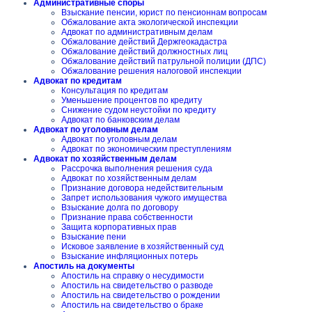
Административные споры
Взыскание пенсии, юрист по пенсионнам вопросам
Обжалование акта экологической инспекции
Адвокат по административным делам
Обжалование действий Держгеокадастра
Обжалование действий должностных лиц
Обжалование действий патрульной полиции (ДПС)
Обжалование решения налоговой инспекции
Адвокат по кредитам
Консультация по кредитам
Уменьшение процентов по кредиту
Снижение судом неустойки по кредиту
Адвокат по банковским делам
Адвокат по уголовным делам
Адвокат по уголовным делам
Адвокат по экономическим преступлениям
Адвокат по хозяйственным делам
Рассрочка выполнения решения суда
Адвокат по хозяйственным делам
Признание договора недействительным
Запрет использования чужого имущества
Взыскание долга по договору
Признание права собственности
Защита корпоративных прав
Взыскание пени
Исковое заявление в хозяйственный суд
Взыскание инфляционных потерь
Апостиль на документы
Апостиль на справку о несудимости
Апостиль на свидетельство о разводе
Апостиль на свидетельство о рождении
Апостиль на свидетельство о браке