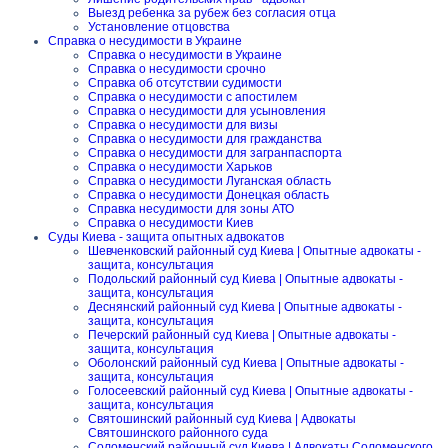
Выезд ребенка за рубеж без согласия отца
Установление отцовства
Справка о несудимости в Украине
Справка о несудимости в Украине
Справка о несудимости срочно
Справка об отсутствии судимости
Справка о несудимости с апостилем
Справка о несудимости для усыновления
Справка о несудимости для визы
Справка о несудимости для гражданства
Справка о несудимости для загранпаспорта
Справка о несудимости Харьков
Справка о несудимости Луганская область
Справка о несудимости Донецкая область
Справка несудимости для зоны АТО
Справка о несудимости Киев
Суды Киева - защита опытных адвокатов
Шевченковский районный суд Киева | Опытные адвокаты -
защита, консультация
Подольский районный суд Киева | Опытные адвокаты -
защита, консультация
Деснянский районный суд Киева | Опытные адвокаты -
защита, консультация
Печерский районный суд Киева | Опытные адвокаты -
защита, консультация
Оболонский районный суд Киева | Опытные адвокаты -
защита, консультация
Голосеевский районный суд Киева | Опытные адвокаты -
защита, консультация
Святошинский районный суд Киева | Адвокаты
Святошинского районного суда
Соломенский районный суд Киева | Адвокаты Соломенского