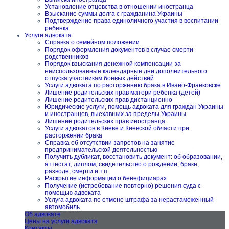
Установление отцовства в отношении иностранца
Взыскание суммы долга с гражданина Украины
Подтверждение права единоличного участия в воспитании
ребенка
Услуги адвоката
Справка о семейном положении
Порядок оформления документов в случае смерти
родственников
Порядок взыскания денежной компенсации за
неиспользованные календарные дни дополнительного
отпуска участникам боевых действий
Услуги адвоката по расторжению брака в Ивано-Франковске
Лишение родительских прав матери ребенка (детей)
Лишение родительских прав дистанционно
Юридические услуги, помощь адвоката для граждан Украины
и иностранцев, выехавших за пределы Украины
Лишение родительских прав иностранца
Услуги адвокатов в Киеве и Киевской области при
расторжении брака
Справка об отсутствии запретов на занятие
предпринимательской деятельностью
Получить дубликат, восстановить документ: об образовании,
аттестат, диплом, свидетельство о рождении, браке,
разводе, смерти и т.п
Раскрытие информации о бенефициарах
Получение (истребование повторно) решения суда с
помощью адвоката
Услуга адвоката по отмене штрафа за нерастаможенный
автомобиль
Об адвокате
Цены на услуги адвоката
Контакты