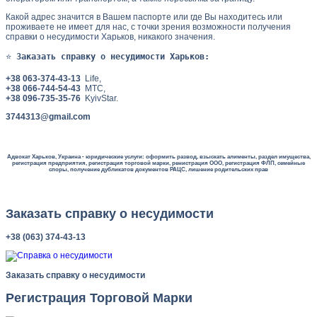
Какой адрес значится в Вашем паспорте или где Вы находитесь или
проживаете не имеет для нас, с точки зрения возможности получения
справки о несудимости Харьков, никакого значения.
⭐ 
Заказать справку о несудимости Харьков:
+38 063-374-43-13
Life,
+38 066-744-54-43
MTC,
+38 096-735-35-76
KyivStar.
3744313@gmail.com
Адвокат Харьков, Украина - юридические услуги: оформить развод, взыскать алименты, раздел имущества,
регистрация предприятия, регистрация торговой марки, ренистрация ООО, регистрация ФЛП, семейные
споры, получение дубликатов документов РАЦС, лишение родительских прав
Заказать справку о несудимости
+38 (063) 374-43-13
Заказать справку о несудимости
Регистрация Торговой Марки