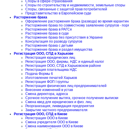
Споры в сфере страхования
Споры по строительству и недвижимости, земельные споры
Споры, связанные с защитой прав потребителей
Представительство в Европейском суде
Расторжение брака
Оформление расторжения брака (развода) во время карантин
Расторжение брака по совместному заявлению супругов - пор
Расторжение брака в РАГСе
Расторжение брака в суде
Расторжение брака без присутствия в Украине
Консультация по разводу супругов
Расторжение брака с детьми
Расторжение брака и раздел имущества
Регистрация ООО, СПД в Харькове
Регистрация юридических лиц
Регистрация ООО, фирмы, НДС и единый налог
Регистрация ООО, СПД в Харьковском районе
Регистрация плательщика НДС
Подача Формы 6
Изготовление печатей Харьков
Регистрация ФОП I группы
Регистрация физических лиц-предпринимателей
Внесение изменений в устав
Смена директора, адреса
Срочное получение вытяга, срочное получение выписки
Смена квед для юридических и физ. лиц
Реорганизация, ликвидация предприятия
Закрытие частного предпринимателя
Регистрация ООО, СПД в Киеве
Регистрация ООО в Киеве
Смена учредителя ООО в Киеве
Смена наименования ООО в Киеве