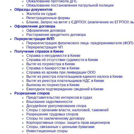
Обжалование протокола ДПС
Обжалование постановления патрульной полиции
Образцы документов
Жалоба на судью
Регистрационные формы
Бланки, Запрос на витяг з ЄДРПОУ, (извлечение из ЕГРПОУ, в
Оформление договора
Оформление договора
Расторжение кредитного договора
Перерегистрация ФЛП
Перерегистрация физического лица- предпринимателя (ФОП)
Перерегистрация ЧП
Получение справок в Киеве
Справка о несудимости в Киеве
Справка об отсутствии судимости в Киеве
Вытяг из госреестра в Киеве
Справка о банкротстве в Киеве
Справка из архива при ликвидации ООО
Вытяг из реестра плательщиков единого налога в Киеве
Вытяг из реестра плательщиков НДС в Киеве
Выписка из госреестра в Киеве
Ежегодное подтверждение сведений в Киеве
Разрешение споров
Представительство интересов в судах
Взыскание задолженности
Досудебное урегулирование спора
Споры с органами власти, налоговой, таможней
Разрешение трудовых споров
Споры по заключенному договору
Корпоративные споры: защита прав акционеров
Споры, связанные с ценными бумагами
Инвестиционные споры