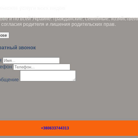
ические услуги всех видов
ве и по всей Украине: гражданские, семейные, хозяйствен
 согласия родителя и лишения родительских прав.
lose
ратный звонок
я
лефон
общение
+380633744313