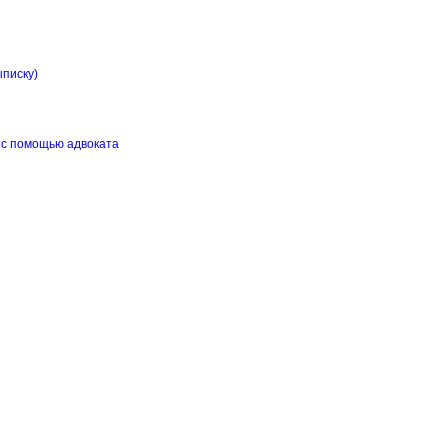
ыписку)
 с помощью адвоката