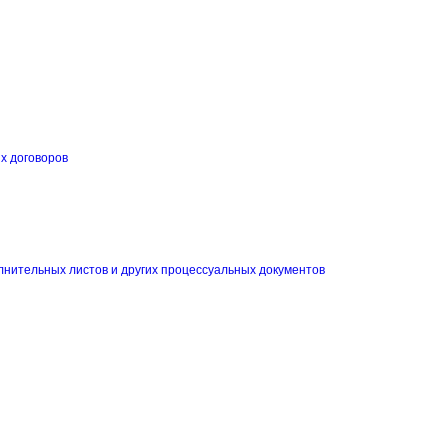
их договоров
и
лнительных листов и других процессуальных документов