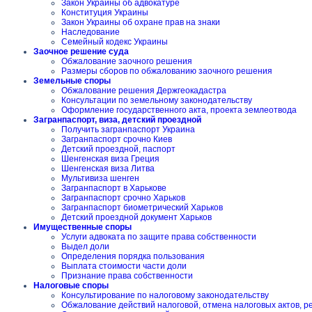
Закон Украины об адвокатуре
Конституция Украины
Закон Украины об охране прав на знаки
Наследование
Семейный кодекс Украины
Заочное решение суда
Обжалование заочного решения
Размеры сборов по обжалованию заочного решения
Земельные споры
Обжалование решения Держгеокадастра
Консультации по земельному законодательству
Оформление государственного акта, проекта землеотвода
Загранпаспорт, виза, детский проездной
Получить загранпаспорт Украина
Загранпаспорт срочно Киев
Детский проездной, паспорт
Шенгенская виза Греция
Шенгенская виза Литва
Мультивиза шенген
Загранпаспорт в Харькове
Загранпаспорт срочно Харьков
Загранпаспорт биометрический Харьков
Детский проездной документ Харьков
Имущественные споры
Услуги адвоката по защите права собственности
Выдел доли
Определения порядка пользования
Выплата стоимости части доли
Признание права собственности
Налоговые споры
Консультирование по налоговому законодательству
Обжалование действий налоговой, отмена налоговых актов, 