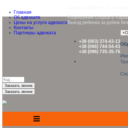
Адвокат Ящук Н.А. - юрид
Главная
Об адвокате
Разрешение споров в Харько
Цены на услуги адвоката
Выезд ребенка за рубеж без
Контакты
Партнеры адвоката
×
C
+38 (063) 374-43-13
Об
+38 (066) 744-54-43
+38 (096) 735-35-76
Им
Те
Со
Заказать звонок