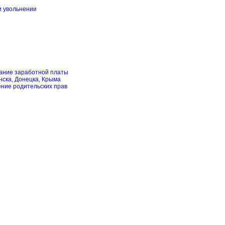
и увольнении
скание заработной платы
нска, Донецка, Крыма
ение родительских прав