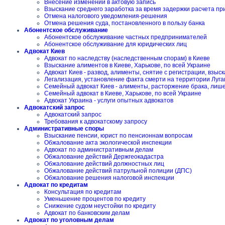
Внесение изменений в актовую запись
Взыскание среднего заработка за время задержки расчета пр
Отмена налогового уведомления-решения
Отмена решения суда, постановленного в пользу банка
Абонентское обслуживание
Абонентское обслуживание частных предпринимателей
Абонентское обслуживание для юридических лиц
Адвокат Киев
Адвокат по наследству (наследственным спорам) в Киеве
Взыскание алиментов в Киеве, Харькове, по всей Украине
Адвокат Киев - развод, алименты, снятие с регистрации, взы
Легализация, установление факта смерти на территории Луга
Семейный адвокат Киев - алименты, расторжение брака, лиш
Семейный адвокат в Киеве, Харькове, по всей Украине
Адвокат Украина - услуги опытных адвокатов
Адвокатский запрос
Адвокатский запрос
Требования к адвокатскому запросу
Административные споры
Взыскание пенсии, юрист по пенсионнам вопросам
Обжалование акта экологической инспекции
Адвокат по административным делам
Обжалование действий Держгеокадастра
Обжалование действий должностных лиц
Обжалование действий патрульной полиции (ДПС)
Обжалование решения налоговой инспекции
Адвокат по кредитам
Консультация по кредитам
Уменьшение процентов по кредиту
Снижение судом неустойки по кредиту
Адвокат по банковским делам
Адвокат по уголовным делам