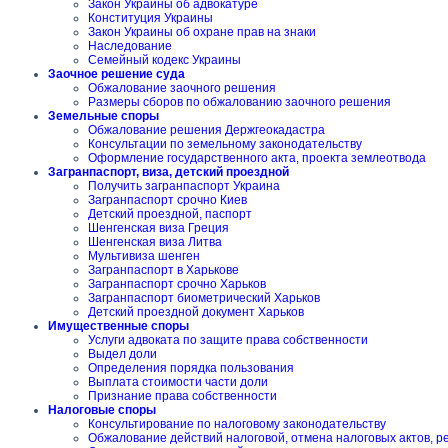
Закон Украины об адвокатуре
Конституция Украины
Закон Украины об охране прав на знаки
Наследование
Семейный кодекс Украины
Заочное решение суда
Обжалование заочного решения
Размеры сборов по обжалованию заочного решения
Земельные споры
Обжалование решения Держгеокадастра
Консультации по земельному законодательству
Оформление государственного акта, проекта землеотвода
Загранпаспорт, виза, детский проездной
Получить загранпаспорт Украина
Загранпаспорт срочно Киев
Детский проездной, паспорт
Шенгенская виза Греция
Шенгенская виза Литва
Мультивиза шенген
Загранпаспорт в Харькове
Загранпаспорт срочно Харьков
Загранпаспорт биометрический Харьков
Детский проездной документ Харьков
Имущественные споры
Услуги адвоката по защите права собственности
Выдел доли
Определения порядка пользования
Выплата стоимости части доли
Признание права собственности
Налоговые споры
Консультирование по налоговому законодательству
Обжалование действий налоговой, отмена налоговых актов, 