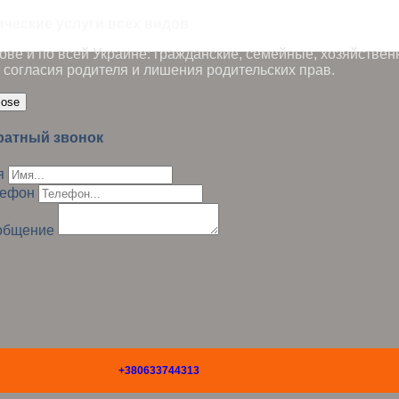
ические услуги всех видов
ве и по всей Украине: гражданские, семейные, хозяйствен
 согласия родителя и лишения родительских прав.
lose
ратный звонок
я
лефон
общение
+380633744313