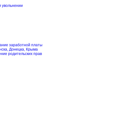
и увольнении
скание заработной платы
нска, Донецка, Крыма
ение родительских прав