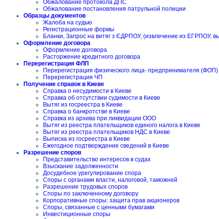
Обжалование протокола ДПС
Обжалование постановления патрульной полиции
Образцы документов
Жалоба на судью
Регистрационные формы
Бланки, Запрос на витяг з ЄДРПОУ, (извлечение из ЕГРПОУ, в
Оформление договора
Оформление договора
Расторжение кредитного договора
Перерегистрация ФЛП
Перерегистрация физического лица- предпринимателя (ФОП)
Перерегистрация ЧП
Получение справок в Киеве
Справка о несудимости в Киеве
Справка об отсутствии судимости в Киеве
Вытяг из госреестра в Киеве
Справка о банкротстве в Киеве
Справка из архива при ликвидации ООО
Вытяг из реестра плательщиков единого налога в Киеве
Вытяг из реестра плательщиков НДС в Киеве
Выписка из госреестра в Киеве
Ежегодное подтверждение сведений в Киеве
Разрешение споров
Представительство интересов в судах
Взыскание задолженности
Досудебное урегулирование спора
Споры с органами власти, налоговой, таможней
Разрешение трудовых споров
Споры по заключенному договору
Корпоративные споры: защита прав акционеров
Споры, связанные с ценными бумагами
Инвестиционные споры