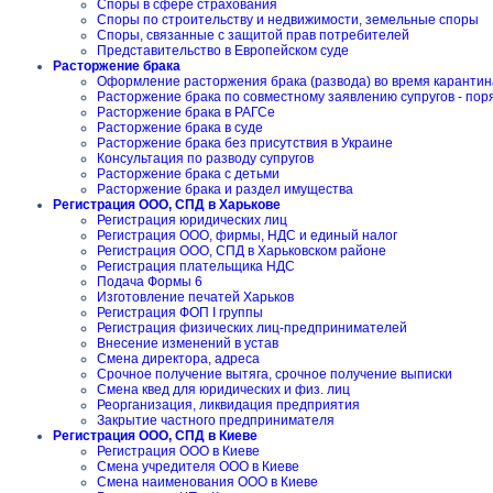
Споры в сфере страхования
Споры по строительству и недвижимости, земельные споры
Споры, связанные с защитой прав потребителей
Представительство в Европейском суде
Расторжение брака
Оформление расторжения брака (развода) во время карантин
Расторжение брака по совместному заявлению супругов - пор
Расторжение брака в РАГСе
Расторжение брака в суде
Расторжение брака без присутствия в Украине
Консультация по разводу супругов
Расторжение брака с детьми
Расторжение брака и раздел имущества
Регистрация ООО, СПД в Харькове
Регистрация юридических лиц
Регистрация ООО, фирмы, НДС и единый налог
Регистрация ООО, СПД в Харьковском районе
Регистрация плательщика НДС
Подача Формы 6
Изготовление печатей Харьков
Регистрация ФОП I группы
Регистрация физических лиц-предпринимателей
Внесение изменений в устав
Смена директора, адреса
Срочное получение вытяга, срочное получение выписки
Смена квед для юридических и физ. лиц
Реорганизация, ликвидация предприятия
Закрытие частного предпринимателя
Регистрация ООО, СПД в Киеве
Регистрация ООО в Киеве
Смена учредителя ООО в Киеве
Смена наименования ООО в Киеве