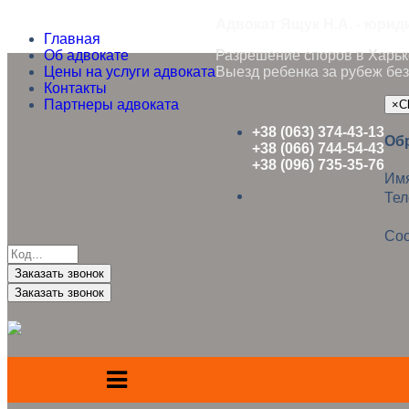
Адвокат Ящук Н.А. - юрид
Главная
Об адвокате
Разрешение споров в Харько
Цены на услуги адвоката
Выезд ребенка за рубеж без
Контакты
Партнеры адвоката
×
C
+38 (063) 374-43-13
Об
+38 (066) 744-54-43
+38 (096) 735-35-76
Им
Те
Со
Заказать звонок