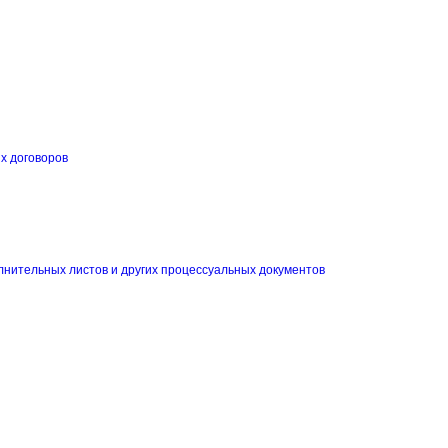
их договоров
и
лнительных листов и других процессуальных документов