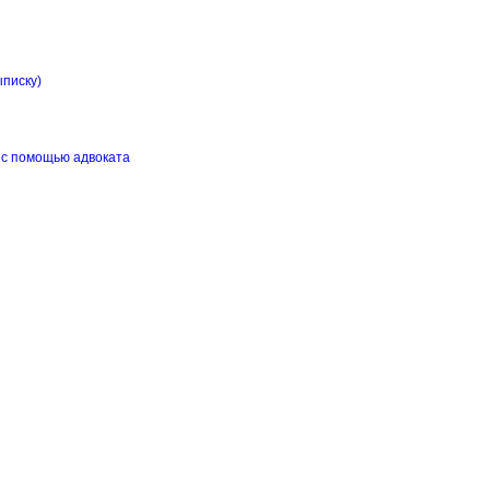
ыписку)
 с помощью адвоката