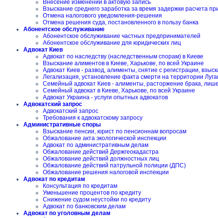
Внесение изменений в актовую запись
Взыскание среднего заработка за время задержки расчета пр
Отмена налогового уведомления-решения
Отмена решения суда, постановленного в пользу банка
Абонентское обслуживание
Абонентское обслуживание частных предпринимателей
Абонентское обслуживание для юридических лиц
Адвокат Киев
Адвокат по наследству (наследственным спорам) в Киеве
Взыскание алиментов в Киеве, Харькове, по всей Украине
Адвокат Киев - развод, алименты, снятие с регистрации, взы
Легализация, установление факта смерти на территории Луга
Семейный адвокат Киев - алименты, расторжение брака, лиш
Семейный адвокат в Киеве, Харькове, по всей Украине
Адвокат Украина - услуги опытных адвокатов
Адвокатский запрос
Адвокатский запрос
Требования к адвокатскому запросу
Административные споры
Взыскание пенсии, юрист по пенсионнам вопросам
Обжалование акта экологической инспекции
Адвокат по административным делам
Обжалование действий Держгеокадастра
Обжалование действий должностных лиц
Обжалование действий патрульной полиции (ДПС)
Обжалование решения налоговой инспекции
Адвокат по кредитам
Консультация по кредитам
Уменьшение процентов по кредиту
Снижение судом неустойки по кредиту
Адвокат по банковским делам
Адвокат по уголовным делам