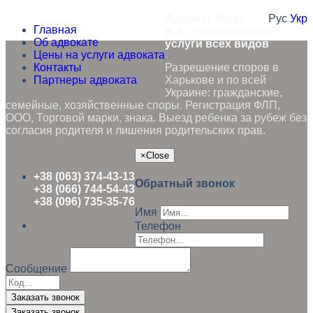
Адвокат Ящук
Рус
Укр
Главная
Н.А. - юридические
Об адвокате
услуги всех видов
Цены на услуги адвоката
Контакты
Разрешение споров в
Партнеры адвоката
Харькове и по всей
Украине: гражданские,
семейные, хозяйственные споры. Регистрация ФЛП,
ООО, Торговой марки, знака. Выезд ребенка за рубеж без
согласия родителя и лишения родительских прав.
×
Close
+38 (063) 374-43-13
Обратный звонок
+38 (066) 744-54-43
+38 (096) 735-35-76
Имя
Телефон
Сообщение
Заказать звонок