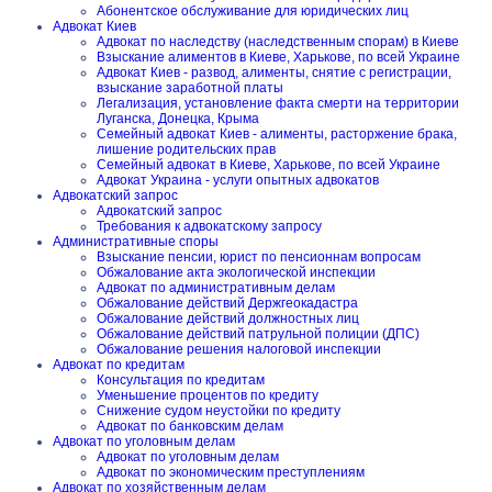
Абонентское обслуживание для юридических лиц
Адвокат Киев
Адвокат по наследству (наследственным спорам) в Киеве
Взыскание алиментов в Киеве, Харькове, по всей Украине
Адвокат Киев - развод, алименты, снятие с регистрации,
взыскание заработной платы
Легализация, установление факта смерти на территории
Луганска, Донецка, Крыма
Семейный адвокат Киев - алименты, расторжение брака,
лишение родительских прав
Семейный адвокат в Киеве, Харькове, по всей Украине
Адвокат Украина - услуги опытных адвокатов
Адвокатский запрос
Адвокатский запрос
Требования к адвокатскому запросу
Административные споры
Взыскание пенсии, юрист по пенсионнам вопросам
Обжалование акта экологической инспекции
Адвокат по административным делам
Обжалование действий Держгеокадастра
Обжалование действий должностных лиц
Обжалование действий патрульной полиции (ДПС)
Обжалование решения налоговой инспекции
Адвокат по кредитам
Консультация по кредитам
Уменьшение процентов по кредиту
Снижение судом неустойки по кредиту
Адвокат по банковским делам
Адвокат по уголовным делам
Адвокат по уголовным делам
Адвокат по экономическим преступлениям
Адвокат по хозяйственным делам