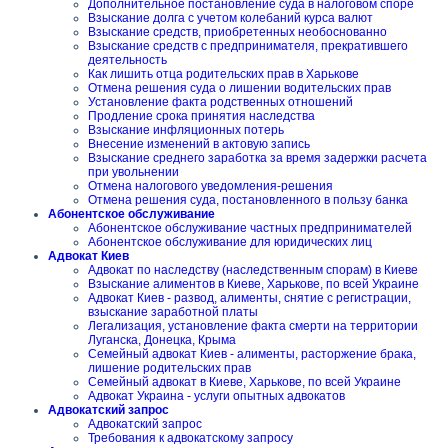
Дополнительное постановление суда в налоговом споре
Взыскание долга с учетом колебаний курса валют
Взыскание средств, приобретенных необоснованно
Взыскание средств с предпринимателя, прекратившего
деятельность
Как лишить отца родительских прав в Харькове
Отмена решения суда о лишении водительских прав
Установление факта родственных отношений
Продление срока принятия наследства
Взыскание инфляционных потерь
Внесение изменений в актовую запись
Взыскание среднего заработка за время задержки расчета
при увольнении
Отмена налогового уведомления-решения
Отмена решения суда, постановленного в пользу банка
Абонентское обслуживание
Абонентское обслуживание частных предпринимателей
Абонентское обслуживание для юридических лиц
Адвокат Киев
Адвокат по наследству (наследственным спорам) в Киеве
Взыскание алиментов в Киеве, Харькове, по всей Украине
Адвокат Киев - развод, алименты, снятие с регистрации,
взыскание заработной платы
Легализация, установление факта смерти на территории
Луганска, Донецка, Крыма
Семейный адвокат Киев - алименты, расторжение брака,
лишение родительских прав
Семейный адвокат в Киеве, Харькове, по всей Украине
Адвокат Украина - услуги опытных адвокатов
Адвокатский запрос
Адвокатский запрос
Требования к адвокатскому запросу