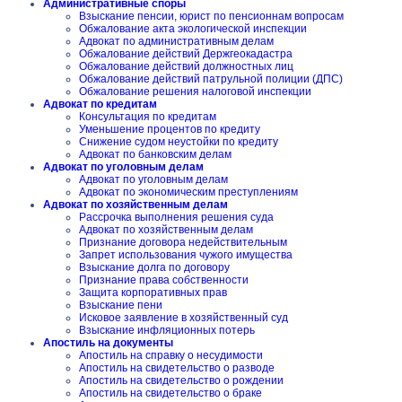
Административные споры
Взыскание пенсии, юрист по пенсионнам вопросам
Обжалование акта экологической инспекции
Адвокат по административным делам
Обжалование действий Держгеокадастра
Обжалование действий должностных лиц
Обжалование действий патрульной полиции (ДПС)
Обжалование решения налоговой инспекции
Адвокат по кредитам
Консультация по кредитам
Уменьшение процентов по кредиту
Снижение судом неустойки по кредиту
Адвокат по банковским делам
Адвокат по уголовным делам
Адвокат по уголовным делам
Адвокат по экономическим преступлениям
Адвокат по хозяйственным делам
Рассрочка выполнения решения суда
Адвокат по хозяйственным делам
Признание договора недействительным
Запрет использования чужого имущества
Взыскание долга по договору
Признание права собственности
Защита корпоративных прав
Взыскание пени
Исковое заявление в хозяйственный суд
Взыскание инфляционных потерь
Апостиль на документы
Апостиль на справку о несудимости
Апостиль на свидетельство о разводе
Апостиль на свидетельство о рождении
Апостиль на свидетельство о браке