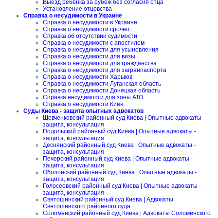
Выезд ребенка за рубеж без согласия отца
Установление отцовства
Справка о несудимости в Украине
Справка о несудимости в Украине
Справка о несудимости срочно
Справка об отсутствии судимости
Справка о несудимости с апостилем
Справка о несудимости для усыновления
Справка о несудимости для визы
Справка о несудимости для гражданства
Справка о несудимости для загранпаспорта
Справка о несудимости Харьков
Справка о несудимости Луганская область
Справка о несудимости Донецкая область
Справка несудимости для зоны АТО
Справка о несудимости Киев
Суды Киева - защита опытных адвокатов
Шевченковский районный суд Киева | Опытные адвокаты -
защита, консультация
Подольский районный суд Киева | Опытные адвокаты -
защита, консультация
Деснянский районный суд Киева | Опытные адвокаты -
защита, консультация
Печерский районный суд Киева | Опытные адвокаты -
защита, консультация
Оболонский районный суд Киева | Опытные адвокаты -
защита, консультация
Голосеевский районный суд Киева | Опытные адвокаты -
защита, консультация
Святошинский районный суд Киева | Адвокаты
Святошинского районного суда
Соломенский районный суд Киева | Адвокаты Соломенского