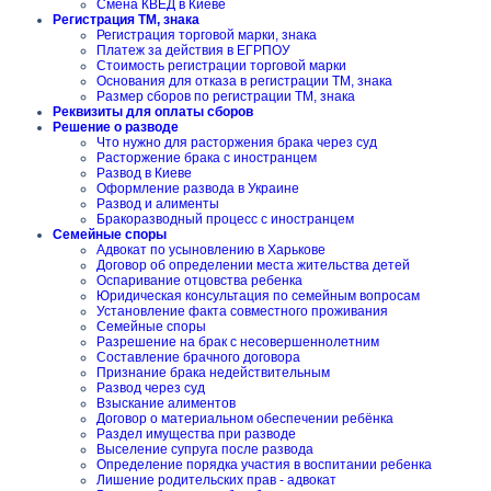
Смена КВЕД в Киеве
Регистрация ТМ, знака
Регистрация торговой марки, знака
Платеж за действия в ЕГРПОУ
Стоимость регистрации торговой марки
Основания для отказа в регистрации ТМ, знака
Размер сборов по регистрации ТМ, знака
Реквизиты для оплаты сборов
Решение о разводе
Что нужно для расторжения брака через суд
Расторжение брака с иностранцем
Развод в Киеве
Оформление развода в Украине
Развод и алименты
Бракоразводный процесс с иностранцем
Семейные споры
Адвокат по усыновлению в Харькове
Договор об определении места жительства детей
Оспаривание отцовства ребенка
Юридическая консультация по семейным вопросам
Установление факта совместного проживания
Семейные споры
Разрешение на брак с несовершеннолетним
Составление брачного договора
Признание брака недействительным
Развод через суд
Взыскание алиментов
Договор о материальном обеспечении ребёнка
Раздел имущества при разводе
Выселение супруга после развода
Определение порядка участия в воспитании ребенка
Лишение родительских прав - адвокат