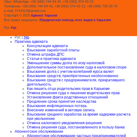
Viber, WhatsApp: +38 (066) 744-54-43, +38 (063) 374-43-13
Телефоны: +38 (066) 744-54-43, +38 (063) 374-43-13, +38 (096) 735-35-76
e-mail: 3744313@gmail.com
Copyright © 2025
Адвокат Харьков
Все права защищены.
Юридическая помощь всех видов в Харькове
Рус
Укр
Рус |
Укр
Практика адвоката
Консультации адвоката
Взыскание заработной платы
Отмена штрафа ДПС
Статьи и практика адвоката
Уменьшение суммы долга по иску налоговой
Дополнительное постановление суда в налоговом споре
Взыскание долга с учетом колебаний курса валют
Взыскание средств, приобретенных необоснованно
Взыскание средств с предпринимателя, прекратившего
деятельность
Как лишить отца родительских прав в Харькове
Отмена решения суда о лишении водительских прав
Установление факта родственных отношений
Продление срока принятия наследства
Взыскание инфляционных потерь
Внесение изменений в актовую запись
Взыскание среднего заработка за время задержки расчета
при увольнении
Отмена налогового уведомления-решения
Отмена решения суда, постановленного в пользу банка
Абонентское обслуживание
Абонентское обслуживание частных предпринимателей