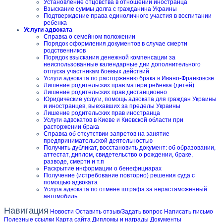
Установление отцовства в отношении иностранца
Взыскание суммы долга с гражданина Украины
Подтверждение права единоличного участия в воспитании
ребенка
Услуги адвоката
Справка о семейном положении
Порядок оформления документов в случае смерти
родственников
Порядок взыскания денежной компенсации за
неиспользованные календарные дни дополнительного
отпуска участникам боевых действий
Услуги адвоката по расторжению брака в Ивано-Франковске
Лишение родительских прав матери ребенка (детей)
Лишение родительских прав дистанционно
Юридические услуги, помощь адвоката для граждан Украины
и иностранцев, выехавших за пределы Украины
Лишение родительских прав иностранца
Услуги адвокатов в Киеве и Киевской области при
расторжении брака
Справка об отсутствии запретов на занятие
предпринимательской деятельностью
Получить дубликат, восстановить документ: об образовании,
аттестат, диплом, свидетельство о рождении, браке,
разводе, смерти и т.п
Раскрытие информации о бенефициарах
Получение (истребование повторно) решения суда с
помощью адвоката
Услуга адвоката по отмене штрафа за нерастаможенный
автомобиль
Навигация
Новости
Оставить отзыв/Задать вопрос
Написать письмо
Полезные ссылки
Карта сайта
Дипломы и награды
Документы