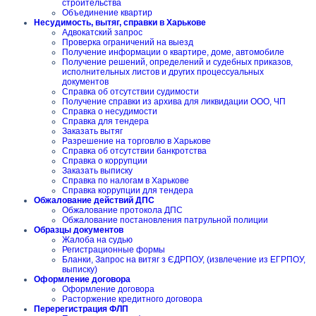
строительства
Объединение квартир
Несудимость, вытяг, справки в Харькове
Адвокатский запрос
Проверка ограничений на выезд
Получение информации о квартире, доме, автомобиле
Получение решений, определений и судебных приказов,
исполнительных листов и других процессуальных
документов
Справка об отсутствии судимости
Получение справки из архива для ликвидации ООО, ЧП
Справка о несудимости
Справка для тендера
Заказать вытяг
Разрешение на торговлю в Харькове
Справка об отсутствии банкротства
Справка о коррупции
Заказать выписку
Справка по налогам в Харькове
Справка коррупции для тендера
Обжалование действий ДПС
Обжалование протокола ДПС
Обжалование постановления патрульной полиции
Образцы документов
Жалоба на судью
Регистрационные формы
Бланки, Запрос на витяг з ЄДРПОУ, (извлечение из ЕГРПОУ,
выписку)
Оформление договора
Оформление договора
Расторжение кредитного договора
Перерегистрация ФЛП