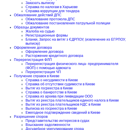
Заказать выписку
Справка по налогам в Харькове
Справка коррупции для тендера
Обжалование действий ДПС
Обжалование протокола ДПС
Обжалование постановления патрульной полиции
Образцы документов
Жалоба на судью
Регистрационные формы
Бланки, Запрос на витяг з ЄДРПОУ, (извлечение из ЕГРПОУ,
выписку)
Оформление договора
Оформление договора
Расторжение кредитного договора
Перерегистрация ФЛП
Перерегистрация физического лица- предпринимателя
(ФОП) с помощью адвоката
Перерегистрация ЧП
Получение справок в Киеве
Справка о несудимости в Киеве
Справка об отсутствии судимости в Киеве
Вытяг из госреестра в Киеве
Справка о банкротстве в Киеве
Справка из архива при ликвидации ООО
Вытяг из реестра плательщиков единого налога в Киеве
Вытяг из реестра плательщиков НДС в Киеве
Выписка из госреестра в Киеве
Ежегодное подтверждение сведений в Киеве
Разрешение споров
Представительство интересов в судах
Взыскание задолженности
Досудебное урегулирование спора