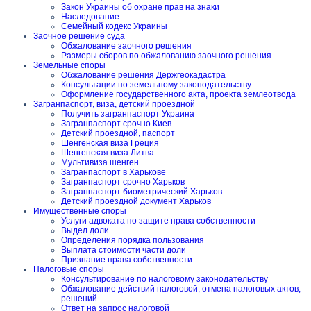
Закон Украины об охране прав на знаки
Наследование
Семейный кодекс Украины
Заочное решение суда
Обжалование заочного решения
Размеры сборов по обжалованию заочного решения
Земельные споры
Обжалование решения Держгеокадастра
Консультации по земельному законодательству
Оформление государственного акта, проекта землеотвода
Загранпаспорт, виза, детский проездной
Получить загранпаспорт Украина
Загранпаспорт срочно Киев
Детский проездной, паспорт
Шенгенская виза Греция
Шенгенская виза Литва
Мультивиза шенген
Загранпаспорт в Харькове
Загранпаспорт срочно Харьков
Загранпаспорт биометрический Харьков
Детский проездной документ Харьков
Имущественные споры
Услуги адвоката по защите права собственности
Выдел доли
Определения порядка пользования
Выплата стоимости части доли
Признание права собственности
Налоговые споры
Консультирование по налоговому законодательству
Обжалование действий налоговой, отмена налоговых актов,
решений
Ответ на запрос налоговой