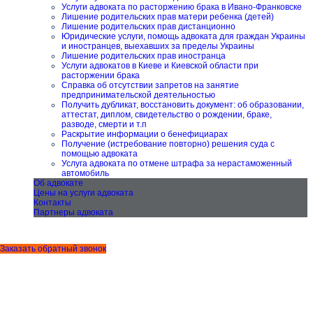
Услуги адвоката по расторжению брака в Ивано-Франковске
Лишение родительских прав матери ребенка (детей)
Лишение родительских прав дистанционно
Юридические услуги, помощь адвоката для граждан Украины
и иностранцев, выехавших за пределы Украины
Лишение родительских прав иностранца
Услуги адвокатов в Киеве и Киевской области при
расторжении брака
Справка об отсутствии запретов на занятие
предпринимательской деятельностью
Получить дубликат, восстановить документ: об образовании,
аттестат, диплом, свидетельство о рождении, браке,
разводе, смерти и т.п
Раскрытие информации о бенефициарах
Получение (истребование повторно) решения суда с
помощью адвоката
Услуга адвоката по отмене штрафа за нерастаможенный
автомобиль
Об адвокате
Цены на услуги адвоката
Контакты
Партнеры адвоката
Заказать обратный звонок