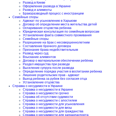
Развод в Киеве
Оформление развода в Украине
Развод и алименты
Бракоразводный процесс с иностранцем
Семейные споры
Адвокат по усыновлению в Харькове
Договор об определении места жительства детей
Оспаривание отцовства ребенка
Юридическая консультация по семейным вопросам
Установление факта совместного проживания
Семейные споры
Разрешение на брак с несовершеннолетним
Составление брачного договора
Признание брака недействительным
Развод через суд
Взыскание алиментов
Договор о материальном обеспечении ребёнка
Раздел имущества при разводе
Выселение супруга после развода
Определение порядка участия в воспитании ребенка
Лишение родительских прав - адвокат
Выезд ребенка за рубеж без согласия отца
Установление отцовства
Справка о несудимости в Украине
Справка о несудимости в Украине
Справка о несудимости срочно
Справка об отсутствии судимости
Справка о несудимости с апостилем
Справка о несудимости для усыновления
Справка о несудимости для визы
Справка о несудимости для гражданства
Справка о несудимости для загранпаспорта