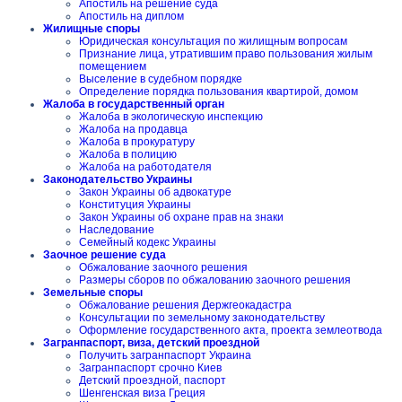
Апостиль на решение суда
Апостиль на диплом
Жилищные споры
Юридическая консультация по жилищным вопросам
Признание лица, утратившим право пользования жилым
помещением
Выселение в судебном порядке
Определение порядка пользования квартирой, домом
Жалоба в государственный орган
Жалоба в экологическую инспекцию
Жалоба на продавца
Жалоба в прокуратуру
Жалоба в полицию
Жалоба на работодателя
Законодательство Украины
Закон Украины об адвокатуре
Конституция Украины
Закон Украины об охране прав на знаки
Наследование
Семейный кодекс Украины
Заочное решение суда
Обжалование заочного решения
Размеры сборов по обжалованию заочного решения
Земельные споры
Обжалование решения Держгеокадастра
Консультации по земельному законодательству
Оформление государственного акта, проекта землеотвода
Загранпаспорт, виза, детский проездной
Получить загранпаспорт Украина
Загранпаспорт срочно Киев
Детский проездной, паспорт
Шенгенская виза Греция