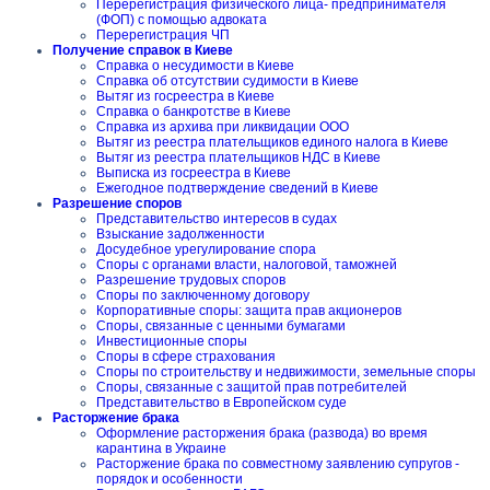
Перерегистрация физического лица- предпринимателя
(ФОП) с помощью адвоката
Перерегистрация ЧП
Получение справок в Киеве
Справка о несудимости в Киеве
Справка об отсутствии судимости в Киеве
Вытяг из госреестра в Киеве
Справка о банкротстве в Киеве
Справка из архива при ликвидации ООО
Вытяг из реестра плательщиков единого налога в Киеве
Вытяг из реестра плательщиков НДС в Киеве
Выписка из госреестра в Киеве
Ежегодное подтверждение сведений в Киеве
Разрешение споров
Представительство интересов в судах
Взыскание задолженности
Досудебное урегулирование спора
Споры с органами власти, налоговой, таможней
Разрешение трудовых споров
Споры по заключенному договору
Корпоративные споры: защита прав акционеров
Споры, связанные с ценными бумагами
Инвестиционные споры
Споры в сфере страхования
Споры по строительству и недвижимости, земельные споры
Споры, связанные с защитой прав потребителей
Представительство в Европейском суде
Расторжение брака
Оформление расторжения брака (развода) во время
карантина в Украине
Расторжение брака по совместному заявлению супругов -
порядок и особенности