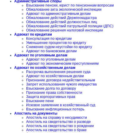
Административные споры
Взыскание пенсии, юрист по пенсионнам вопросам
Обжалование акта экологической инспекции
Адвокат по административным делам
Обжалование действий Держгеокадастра
Обжалование действий должностных лиц
Обжалование действий патрульной полиции (ДПС)
Обжалование решения налоговой инспекции
Адвокат по кредитам
Консультация по кредитам
Уменьшение процентов по кредиту
Снижение судом неустойки по кредиту
Адвокат по банковским делам
Адвокат по уголовным делам
Адвокат по уголовным делам
Адвокат по экономическим преступлениям
Адвокат по хозяйственным делам
Рассрочка выполнения решения суда
Адвокат по хозяйственным делам
Признание договора недействительным
Запрет использования чужого имущества
Взыскание долга по договору
Признание права собственности
Защита корпоративных прав
Взыскание пени
Исковое заявление в хозяйственный суд
Взыскание инфляционных потерь
Апостиль на документы
Апостиль на справку о несудимости
Апостиль на свидетельство о разводе
Апостиль на свидетельство о рождении
Апостиль на свидетельство о браке