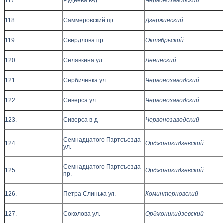
117.
Руднева в-д
Червонозаводский
118.
Саммеровский пр.
Дзержинский
119.
Свердлова пр.
Октябрьский
120.
Селявкина ул.
Ленинский
121.
Сербиченка ул.
Червонозаводский
122.
Сиверса ул.
Червонозаводский
123.
Сиверса в-д
Червонозаводский
Семнадцатого Партсъезда
124.
Орджоникидзевский
ул.
Семнадцатого Партсъезда
125.
Орджоникидзевский
пр.
126.
Петра Слинька ул.
Коминтерновский
127.
Соколова ул.
Орджоникидзевский