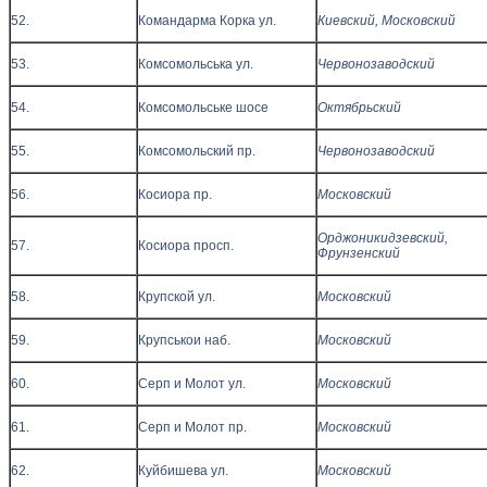
52.
Командарма Корка ул.
Киевский, Московский
53.
Комсомольська ул.
Червонозаводский
54.
Комсомольське шосе
Октябрьский
55.
Комсомольский пр.
Червонозаводский
56.
Косиора пр.
Московский
Орджоникидзевский,
57.
Косиора просп.
Фрунзенский
58.
Крупской ул.
Московский
59.
Крупськои наб.
Московский
60.
Серп и Молот ул.
Московский
61.
Серп и Молот пр.
Московский
62.
Куйбишева ул.
Московский