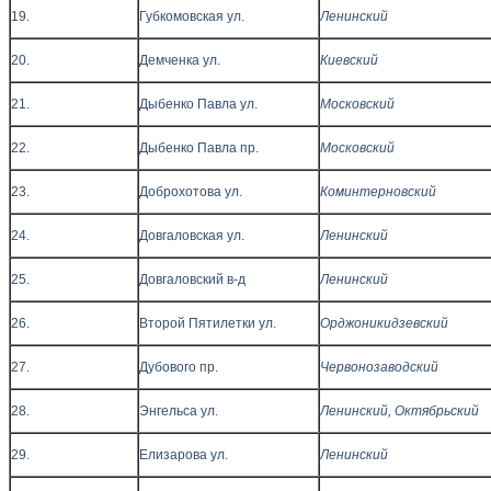
19.
Губкомовская ул.
Ленинский
20.
Демченка ул.
Киевский
21.
Дыбенко Павла ул.
Московский
22.
Дыбенко Павла пр.
Московский
23.
Доброхотова ул.
Коминтерновский
24.
Довгаловская ул.
Ленинский
25.
Довгаловский в-д
Ленинский
26.
Второй Пятилетки ул.
Орджоникидзевский
27.
Дубового пр.
Червонозаводский
28.
Энгельса ул.
Ленинский, Октябрьский
29.
Елизарова ул.
Ленинский