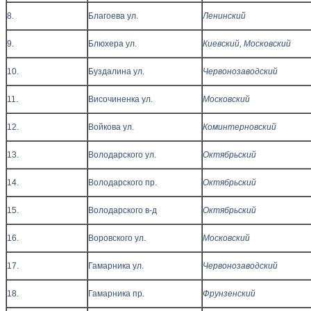
8.
Благоева ул.
Ленинский
9.
Блюхера ул.
Киевский, Московский
10.
Буздалина ул.
Червонозаводский
11.
Височиненка ул.
Московский
12.
Войкова ул.
Коминтерновский
13.
Володарского ул.
Октябрьский
14.
Володарского пр.
Октябрьский
15.
Володарского в-д
Октябрьский
16.
Воровского ул.
Московский
17.
Гамарника ул.
Червонозаводский
18.
Гамарника пр.
Фрунзенский