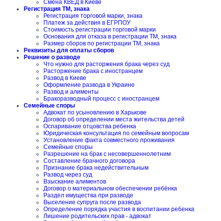
Смена КВЕД в Киеве
Регистрация ТМ, знака
Регистрация торговой марки, знака
Платеж за действия в ЕГРПОУ
Стоимость регистрации торговой марки
Основания для отказа в регистрации ТМ, знака
Размер сборов по регистрации ТМ, знака
Реквизиты для оплаты сборов
Решение о разводе
Что нужно для расторжения брака через суд
Расторжение брака с иностранцем
Развод в Киеве
Оформление развода в Украине
Развод и алименты
Бракоразводный процесс с иностранцем
Семейные споры
Адвокат по усыновлению в Харькове
Договор об определении места жительства детей
Оспаривание отцовства ребенка
Юридическая консультация по семейным вопросам
Установление факта совместного проживания
Семейные споры
Разрешение на брак с несовершеннолетним
Составление брачного договора
Признание брака недействительным
Развод через суд
Взыскание алиментов
Договор о материальном обеспечении ребёнка
Раздел имущества при разводе
Выселение супруга после развода
Определение порядка участия в воспитании ребенка
Лишение родительских прав - адвокат