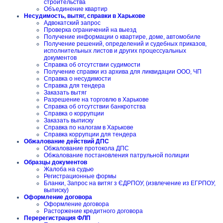
строительства
Объединение квартир
Несудимость, вытяг, справки в Харькове
Адвокатский запрос
Проверка ограничений на выезд
Получение информации о квартире, доме, автомобиле
Получение решений, определений и судебных приказов,
исполнительных листов и других процессуальных
документов
Справка об отсутствии судимости
Получение справки из архива для ликвидации ООО, ЧП
Справка о несудимости
Справка для тендера
Заказать вытяг
Разрешение на торговлю в Харькове
Справка об отсутствии банкротства
Справка о коррупции
Заказать выписку
Справка по налогам в Харькове
Справка коррупции для тендера
Обжалование действий ДПС
Обжалование протокола ДПС
Обжалование постановления патрульной полиции
Образцы документов
Жалоба на судью
Регистрационные формы
Бланки, Запрос на витяг з ЄДРПОУ, (извлечение из ЕГРПОУ,
выписку)
Оформление договора
Оформление договора
Расторжение кредитного договора
Перерегистрация ФЛП