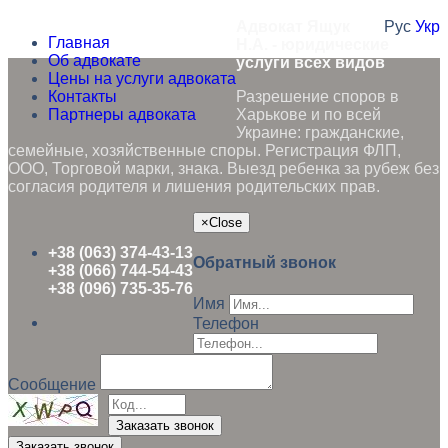
Адвокат Ящук
Рус
Укр
Главная
Н.А. - юридические
Об адвокате
услуги всех видов
Цены на услуги адвоката
Контакты
Разрешение споров в
Партнеры адвоката
Харькове и по всей
Украине: гражданские,
семейные, хозяйственные споры. Регистрация ФЛП,
ООО, Торговой марки, знака. Выезд ребенка за рубеж без
согласия родителя и лишения родительских прав.
×
Close
+38 (063) 374-43-13
Обратный звонок
+38 (066) 744-54-43
+38 (096) 735-35-76
Имя
Телефон
Сообщение
Заказать звонок