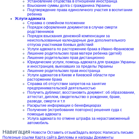
Установление отцовства в отношении иностранца
Взыскание суммы долга с гражданина Украины
Подтверждение права единоличного участия в воспитании
ребенка
Услуги адвоката
Справка о семейном положении
Порядок оформления документов в случае смерти
родственников
Порядок взыскания денежной компенсации за
неиспользованные календарные дни дополнительного
отпуска участникам боевых действий
Услуги адвоката по расторжению брака в Ивано-Франковске
Лишение родительских прав матери ребенка (детей)
Лишение родительских прав дистанционно
Юридические услуги, помощь адвоката для граждан Украины
и иностранцев, выехавших за пределы Украины
Лишение родительских прав иностранца
Услуги адвокатов в Киеве и Киевской области при
расторжении брака
Справка об отсутствии запретов на занятие
предпринимательской деятельностью
Получить дубликат, восстановить документ: об образовании,
аттестат, диплом, свидетельство о рождении, браке,
разводе, смерти и т.п
Раскрытие информации о бенефициарах
Получение (истребование повторно) решения суда с
помощью адвоката
Услуга адвоката по отмене штрафа за нерастаможенный
автомобиль
Навигация
Новости
Оставить отзыв/Задать вопрос
Написать письмо
Полезные ссылки
Карта сайта
Дипломы и награды
Документы