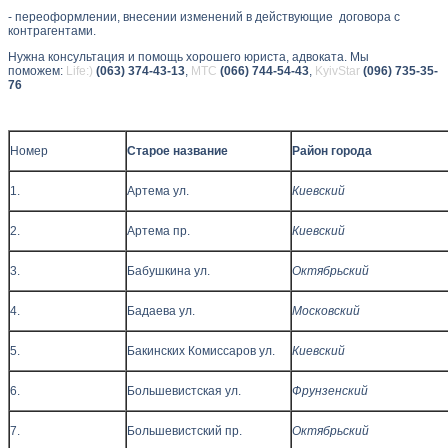
- переоформлении, внесении изменений в действующие договора с
контрагентами.
Нужна консультация и помощь хорошего юриста, адвоката. Мы
поможем:
Life:)
(063) 374-43-13
,
МТС
(066) 744-54-43
,
KyivStar
(096) 735-35-
76
Номер
Старое название
Район города
1.
Артема ул.
Киевский
2.
Артема пр.
Киевский
3.
Бабушкина ул.
Октябрьский
4.
Бадаева ул.
Московский
5.
Бакинских Комиссаров ул.
Киевский
6.
Большевистская ул.
Фрунзенский
7.
Большевистский пр.
Октябрьский