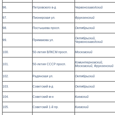
96.
Петровского в-д
Червонозаводский
97.
Пионерская ул.
Фрунзенский
98.
Постышева просп.
Октябрьский
Октябрьский,
99.
Примакова ул.
Червонозаводский
100.
50-летия ВЛКСМ просп.
Московский
Коминтерновский,
101.
50-летия СССР просп.
Московский, Фрунзенский
102.
Радянская ул.
Октябрьский
103.
Советский в-д
Октябрьский
104.
Советский м-н
Киевский
105.
Советский 1-й пр.
Киевский