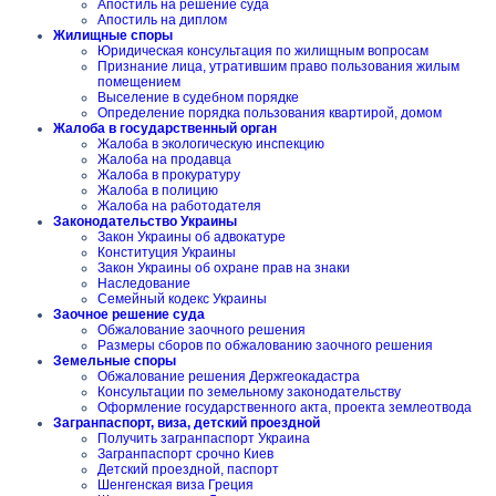
Апостиль на решение суда
Апостиль на диплом
Жилищные споры
Юридическая консультация по жилищным вопросам
Признание лица, утратившим право пользования жилым
помещением
Выселение в судебном порядке
Определение порядка пользования квартирой, домом
Жалоба в государственный орган
Жалоба в экологическую инспекцию
Жалоба на продавца
Жалоба в прокуратуру
Жалоба в полицию
Жалоба на работодателя
Законодательство Украины
Закон Украины об адвокатуре
Конституция Украины
Закон Украины об охране прав на знаки
Наследование
Семейный кодекс Украины
Заочное решение суда
Обжалование заочного решения
Размеры сборов по обжалованию заочного решения
Земельные споры
Обжалование решения Держгеокадастра
Консультации по земельному законодательству
Оформление государственного акта, проекта землеотвода
Загранпаспорт, виза, детский проездной
Получить загранпаспорт Украина
Загранпаспорт срочно Киев
Детский проездной, паспорт
Шенгенская виза Греция