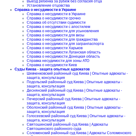
Выезд ребенка за рубеж без согласия отца
Установление отцовства
Справка о несудимости в Украине
Справка о несудимости в Украине
Справка о несудимости срочно
Справка об отсутствии судимости
Справка о несудимости с апостилем
Справка о несудимости для усыновления
Справка о несудимости для визы
Справка о несудимости для гражданства
Справка о несудимости для загранпаспорта
Справка о несудимости Харьков
Справка о несудимости Луганская область
Справка о несудимости Донецкая область
Справка несудимости для зоны АТО
Справка о несудимости Киев
Суды Киева - защита опытных адвокатов
Шевченковский районный суд Киева | Опытные адвокаты -
защита, консультация
Подольский районный суд Киева | Опытные адвокаты -
защита, консультация
Деснянский районный суд Киева | Опытные адвокаты -
защита, консультация
Печерский районный суд Киева | Опытные адвокаты -
защита, консультация
Оболонский районный суд Киева | Опытные адвокаты -
защита, консультация
Голосеевский районный суд Киева | Опытные адвокаты -
защита, консультация
Святошинский районный суд Киева | Адвокаты
Святошинского районного суда
Соломенский районный суд Киева | Адвокаты Соломенского