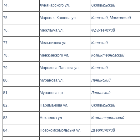
74.
Луначарского ул.
Октябрьский
75.
Марселя Кашена ул.
Киевский, Московский
76.
Межлаука ул.
Фрунзенский
77.
Мельникова ул.
Киевский
78.
Менжинского ул.
Коминтерновский
79.
Морозова Павлика ул.
Киевский
80.
Муранова ул.
Ленинский
81.
Муранова пр.
Ленинский
82.
Нариманова ул.
Октябрьский
83.
Нехаенка ул.
Коминтерновский
84.
Новокомсомольська ул.
Дзержинский