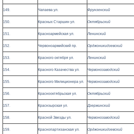
149.
Чапаева ул.
Фрунзенский
150.
Красных Старшин ул.
Октябрьский
151.
Красноармейская ул.
Ленинский
152.
Червоноармийский пр.
Орджоникидзевский
153.
Красного октября ул.
Ленинский
154.
Красного Казачества ул.
Червонозаводский
155.
Красного Милиционера ул.
Червонозаводский
156.
Краснооктябрьская ул.
Октябрьский
157.
Краснзырская ул.
Дзержинский
158.
Красной Звезды ул.
Червонозаводский
159.
Краснопартизанская ул.
Орджоникидзевский