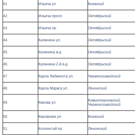
41.
Ильича ул.
Киевский
42.
Ильича просп.
Октябрьский
43.
Ильича пр.
Октябрьский
44.
Калинина ул.
Октябрьский
45.
Калинина в-д
Октябрьский
46.
Калинина 2-й в-д
Октябрьский
47.
Карла Либкнехта ул.
Червонозаводский
48.
Карла Маркса ул.
Ленинский
Коминтерновский,
49.
Кирова ул.
Червонозаводский
50.
Кировская ул.
Киевский
51.
Коллонтай пр.
Ленинский