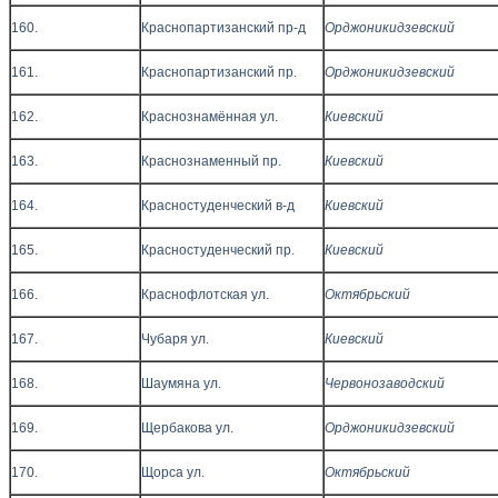
160.
Краснопартизанский пр-д
Орджоникидзевский
161.
Краснопартизанский пр.
Орджоникидзевский
162.
Краснознамённая ул.
Киевский
163.
Краснознаменный пр.
Киевский
164.
Красностуденческий в-д
Киевский
165.
Красностуденческий пр.
Киевский
166.
Краснофлотская ул.
Октябрьский
167.
Чубаря ул.
Киевский
168.
Шаумяна ул.
Червонозаводский
169.
Щербакова ул.
Орджоникидзевский
170.
Щорса ул.
Октябрьский