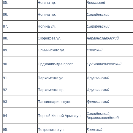
85.
Ногина пр.
Ленинский
86.
Ногина пр.
Октябрьский
87.
Ногина ул.
Октябрьский
88.
Окорокова ул.
Червонозаводский
89.
Ольминского ул.
Киевский
90.
Орджоникидзе просп.
Орджоникидзевский
91.
Пархоменка ул.
Фрунзенский
92.
Пархоменка пр.
Фрунзенский
93.
Пассионария спуск
Дзержинский
Октябрьский,
94.
Первой Кинной Армии ул.
Червонозаводский
95.
Петровского ул.
Киевский