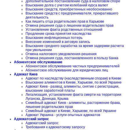
Дополнительное постановление суда в налоговом споре
Взыскание долга с учетом колебаний курса валют
Взыскание средств, приобретенных необоснованно
Взыскание средств с предпринимателя, прекратившего
деятельность
Как лишить отца родительских прав в Харькове
Отмена решения суда о лишении водительских прав
Установление факта родственных отношений
Продление срока принятия наследства
Взыскание инфляционных потерь
Внесение изменений в актовую запись
Взыскание среднего заработка за время задержки расчета
при увольнении
Отмена налогового уведомления-решения
Отмена решения суда, постановленного в пользу банка
Абонентское обслуживание
Абонентское обслуживание частных предпринимателей
Абонентское обслуживание для юридических лиц
Адвокат Киев
Адвокат по наследству (наследственным спорам) в Киеве
Взыскание алиментов в Киеве, Харькове, по всей Украине
Адвокат Киев - развод, алименты, снятие с регистрации,
взыскание заработной платы
Легализация, установление факта смерти на территории
Луганска, Донецка, Крыма
Семейный адвокат Киев - алименты, расторжение брака,
лишение родительских прав
Семейный адвокат в Киеве, Харькове, по всей Украине
Адвокат Украина - услуги опытных адвокатов
Адвокатский запрос
Адвокатский запрос
Требования к адвокатскому запросу