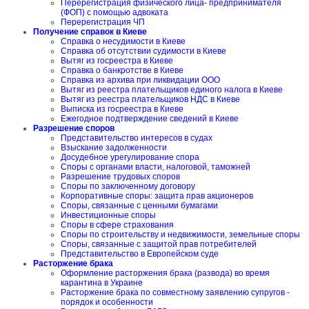
Перерегистрация физического лица- предпринимателя
(ФОП) с помощью адвоката
Перерегистрация ЧП
Получение справок в Киеве
Справка о несудимости в Киеве
Справка об отсутствии судимости в Киеве
Вытяг из госреестра в Киеве
Справка о банкротстве в Киеве
Справка из архива при ликвидации ООО
Вытяг из реестра плательщиков единого налога в Киеве
Вытяг из реестра плательщиков НДС в Киеве
Выписка из госреестра в Киеве
Ежегодное подтверждение сведений в Киеве
Разрешение споров
Представительство интересов в судах
Взыскание задолженности
Досудебное урегулирование спора
Споры с органами власти, налоговой, таможней
Разрешение трудовых споров
Споры по заключенному договору
Корпоративные споры: защита прав акционеров
Споры, связанные с ценными бумагами
Инвестиционные споры
Споры в сфере страхования
Споры по строительству и недвижимости, земельные споры
Споры, связанные с защитой прав потребителей
Представительство в Европейском суде
Расторжение брака
Оформление расторжения брака (развода) во время
карантина в Украине
Расторжение брака по совместному заявлению супругов -
порядок и особенности