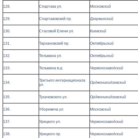
128.
Спартака ул.
Московский
129.
Спартаковский пр.
Дзержинский
130.
Стасовой Елени ул.
Киевский
131.
Тархановский пр.
Октябрьский
132.
Тельмана ул.
Октябрьский
133.
Тельмана в-д
Червонозаводский
Третьего интернационала
134.
Орджоникидзевский
ул.
135.
Тухачевского ул.
Орджоникидзевский
136.
Уборевича ул.
Московский
137.
Урицкого ул.
Червонозаводский
138.
Урицкого пр.
Червонозаводский