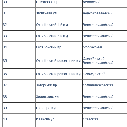
30.
Елизарова пр.
Ленинский
31.
Жовтнева ул.
Червонозаводский
32.
Октябрьский 1-й в-д
Червонозаводский
33.
Октябрьский 2-й в-д
Червонозаводский
34.
Октябрьский пр.
Московский
Октябрьский,
35.
Октябрьской революции в-д
Червонозаводский
36.
Октябрьской революции в-д
Октябрьский
37.
Загорский пр.
Коминтерновский
38.
Зеленского ул.
Червонозаводский
39.
Пионера в-д
Червонозаводский
40.
Иванова ул.
Киевский