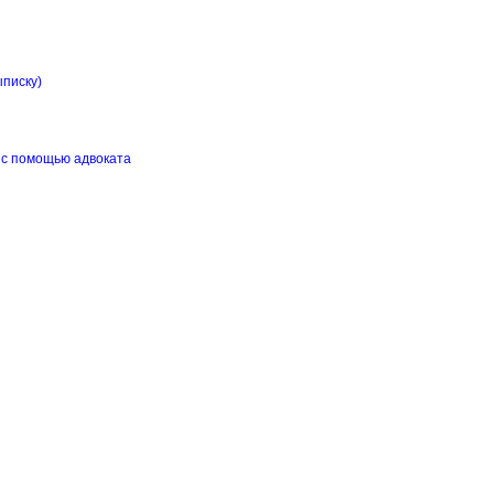
ыписку)
 с помощью адвоката