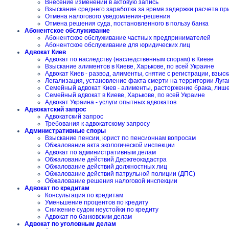
Внесение изменений в актовую запись
Взыскание среднего заработка за время задержки расчета пр
Отмена налогового уведомления-решения
Отмена решения суда, постановленного в пользу банка
Абонентское обслуживание
Абонентское обслуживание частных предпринимателей
Абонентское обслуживание для юридических лиц
Адвокат Киев
Адвокат по наследству (наследственным спорам) в Киеве
Взыскание алиментов в Киеве, Харькове, по всей Украине
Адвокат Киев - развод, алименты, снятие с регистрации, взы
Легализация, установление факта смерти на территории Луга
Семейный адвокат Киев - алименты, расторжение брака, лиш
Семейный адвокат в Киеве, Харькове, по всей Украине
Адвокат Украина - услуги опытных адвокатов
Адвокатский запрос
Адвокатский запрос
Требования к адвокатскому запросу
Административные споры
Взыскание пенсии, юрист по пенсионнам вопросам
Обжалование акта экологической инспекции
Адвокат по административным делам
Обжалование действий Держгеокадастра
Обжалование действий должностных лиц
Обжалование действий патрульной полиции (ДПС)
Обжалование решения налоговой инспекции
Адвокат по кредитам
Консультация по кредитам
Уменьшение процентов по кредиту
Снижение судом неустойки по кредиту
Адвокат по банковским делам
Адвокат по уголовным делам