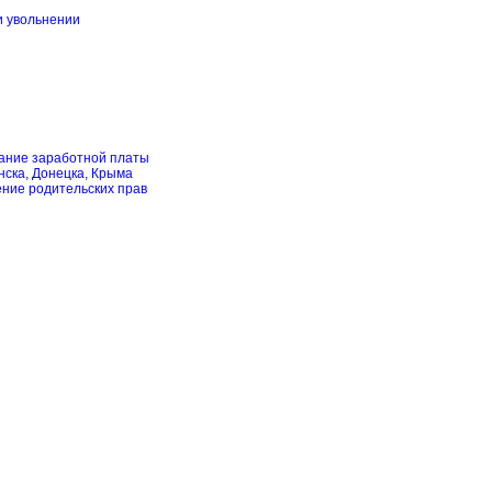
и увольнении
скание заработной платы
нска, Донецка, Крыма
ение родительских прав