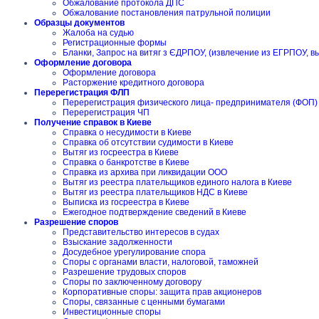
Обжалование протокола ДПС
Обжалование постановления патрульной полиции
Образцы документов
Жалоба на судью
Регистрационные формы
Бланки, Запрос на витяг з ЄДРПОУ, (извлечение из ЕГРПОУ, в
Оформление договора
Оформление договора
Расторжение кредитного договора
Перерегистрация ФЛП
Перерегистрация физического лица- предпринимателя (ФОП)
Перерегистрация ЧП
Получение справок в Киеве
Справка о несудимости в Киеве
Справка об отсутствии судимости в Киеве
Вытяг из госреестра в Киеве
Справка о банкротстве в Киеве
Справка из архива при ликвидации ООО
Вытяг из реестра плательщиков единого налога в Киеве
Вытяг из реестра плательщиков НДС в Киеве
Выписка из госреестра в Киеве
Ежегодное подтверждение сведений в Киеве
Разрешение споров
Представительство интересов в судах
Взыскание задолженности
Досудебное урегулирование спора
Споры с органами власти, налоговой, таможней
Разрешение трудовых споров
Споры по заключенному договору
Корпоративные споры: защита прав акционеров
Споры, связанные с ценными бумагами
Инвестиционные споры