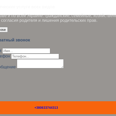
ические услуги всех видов
ве и по всей Украине: гражданские, семейные, хозяйствен
 согласия родителя и лишения родительских прав.
lose
ратный звонок
я
лефон
общение
+380633744313