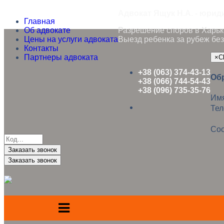
Адвокат Ящук Н.А. - юрид
Главная
Об адвокате
Разрешение споров в Харько
Цены на услуги адвоката
Выезд ребенка за рубеж без
Контакты
Партнеры адвоката
×
C
+38 (063) 374-43-13
Об
+38 (066) 744-54-43
+38 (096) 735-35-76
Им
Те
Со
Заказать звонок