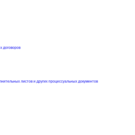
их договоров
и
лнительных листов и других процессуальных документов