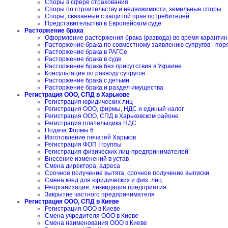
Споры в сфере страхования
Споры по строительству и недвижимости, земельные споры
Споры, связанные с защитой прав потребителей
Представительство в Европейском суде
Расторжение брака
Оформление расторжения брака (развода) во время карантин
Расторжение брака по совместному заявлению супругов - пор
Расторжение брака в РАГСе
Расторжение брака в суде
Расторжение брака без присутствия в Украине
Консультация по разводу супругов
Расторжение брака с детьми
Расторжение брака и раздел имущества
Регистрация ООО, СПД в Харькове
Регистрация юридических лиц
Регистрация ООО, фирмы, НДС и единый налог
Регистрация ООО, СПД в Харьковском районе
Регистрация плательщика НДС
Подача Формы 6
Изготовление печатей Харьков
Регистрация ФОП I группы
Регистрация физических лиц-предпринимателей
Внесение изменений в устав
Смена директора, адреса
Срочное получение вытяга, срочное получение выписки
Смена квед для юридических и физ. лиц
Реорганизация, ликвидация предприятия
Закрытие частного предпринимателя
Регистрация ООО, СПД в Киеве
Регистрация ООО в Киеве
Смена учредителя ООО в Киеве
Смена наименования ООО в Киеве