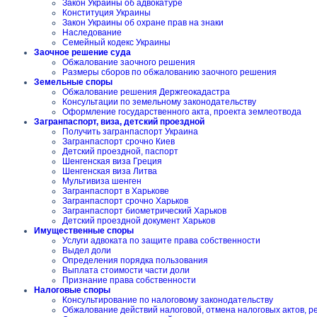
Закон Украины об адвокатуре
Конституция Украины
Закон Украины об охране прав на знаки
Наследование
Семейный кодекс Украины
Заочное решение суда
Обжалование заочного решения
Размеры сборов по обжалованию заочного решения
Земельные споры
Обжалование решения Держгеокадастра
Консультации по земельному законодательству
Оформление государственного акта, проекта землеотвода
Загранпаспорт, виза, детский проездной
Получить загранпаспорт Украина
Загранпаспорт срочно Киев
Детский проездной, паспорт
Шенгенская виза Греция
Шенгенская виза Литва
Мультивиза шенген
Загранпаспорт в Харькове
Загранпаспорт срочно Харьков
Загранпаспорт биометрический Харьков
Детский проездной документ Харьков
Имущественные споры
Услуги адвоката по защите права собственности
Выдел доли
Определения порядка пользования
Выплата стоимости части доли
Признание права собственности
Налоговые споры
Консультирование по налоговому законодательству
Обжалование действий налоговой, отмена налоговых актов, 