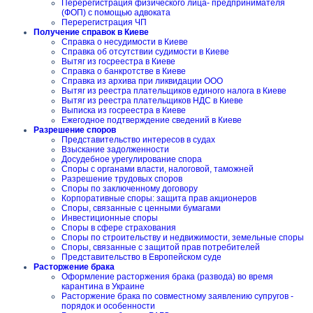
Перерегистрация физического лица- предпринимателя
(ФОП) с помощью адвоката
Перерегистрация ЧП
Получение справок в Киеве
Справка о несудимости в Киеве
Справка об отсутствии судимости в Киеве
Вытяг из госреестра в Киеве
Справка о банкротстве в Киеве
Справка из архива при ликвидации ООО
Вытяг из реестра плательщиков единого налога в Киеве
Вытяг из реестра плательщиков НДС в Киеве
Выписка из госреестра в Киеве
Ежегодное подтверждение сведений в Киеве
Разрешение споров
Представительство интересов в судах
Взыскание задолженности
Досудебное урегулирование спора
Споры с органами власти, налоговой, таможней
Разрешение трудовых споров
Споры по заключенному договору
Корпоративные споры: защита прав акционеров
Споры, связанные с ценными бумагами
Инвестиционные споры
Споры в сфере страхования
Споры по строительству и недвижимости, земельные споры
Споры, связанные с защитой прав потребителей
Представительство в Европейском суде
Расторжение брака
Оформление расторжения брака (развода) во время
карантина в Украине
Расторжение брака по совместному заявлению супругов -
порядок и особенности