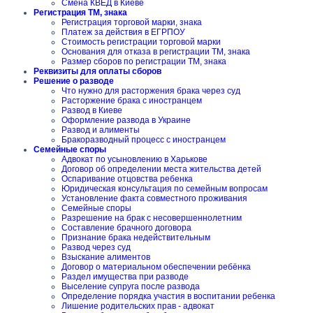
Смена КВЕД в Киеве
Регистрация ТМ, знака
Регистрация торговой марки, знака
Платеж за действия в ЕГРПОУ
Стоимость регистрации торговой марки
Основания для отказа в регистрации ТМ, знака
Размер сборов по регистрации ТМ, знака
Реквизиты для оплаты сборов
Решение о разводе
Что нужно для расторжения брака через суд
Расторжение брака с иностранцем
Развод в Киеве
Оформление развода в Украине
Развод и алименты
Бракоразводный процесс с иностранцем
Семейные споры
Адвокат по усыновлению в Харькове
Договор об определении места жительства детей
Оспаривание отцовства ребенка
Юридическая консультация по семейным вопросам
Установление факта совместного проживания
Семейные споры
Разрешение на брак с несовершеннолетним
Составление брачного договора
Признание брака недействительным
Развод через суд
Взыскание алиментов
Договор о материальном обеспечении ребёнка
Раздел имущества при разводе
Выселение супруга после развода
Определение порядка участия в воспитании ребенка
Лишение родительских прав - адвокат