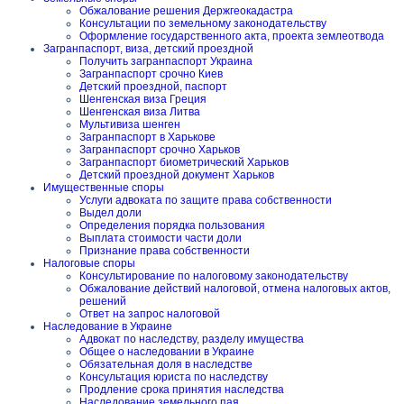
Обжалование решения Держгеокадастра
Консультации по земельному законодательству
Оформление государственного акта, проекта землеотвода
Загранпаспорт, виза, детский проездной
Получить загранпаспорт Украина
Загранпаспорт срочно Киев
Детский проездной, паспорт
Шенгенская виза Греция
Шенгенская виза Литва
Мультивиза шенген
Загранпаспорт в Харькове
Загранпаспорт срочно Харьков
Загранпаспорт биометрический Харьков
Детский проездной документ Харьков
Имущественные споры
Услуги адвоката по защите права собственности
Выдел доли
Определения порядка пользования
Выплата стоимости части доли
Признание права собственности
Налоговые споры
Консультирование по налоговому законодательству
Обжалование действий налоговой, отмена налоговых актов,
решений
Ответ на запрос налоговой
Наследование в Украине
Адвокат по наследству, разделу имущества
Общее о наследовании в Украине
Обязательная доля в наследстве
Консультация юриста по наследству
Продление срока принятия наследства
Наследование земельного пая