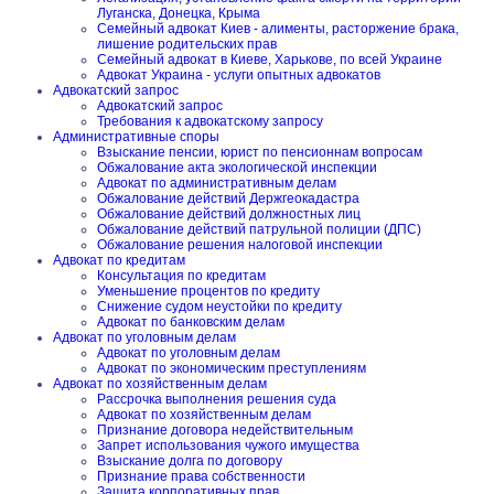
Луганска, Донецка, Крыма
Семейный адвокат Киев - алименты, расторжение брака,
лишение родительских прав
Семейный адвокат в Киеве, Харькове, по всей Украине
Адвокат Украина - услуги опытных адвокатов
Адвокатский запрос
Адвокатский запрос
Требования к адвокатскому запросу
Административные споры
Взыскание пенсии, юрист по пенсионнам вопросам
Обжалование акта экологической инспекции
Адвокат по административным делам
Обжалование действий Держгеокадастра
Обжалование действий должностных лиц
Обжалование действий патрульной полиции (ДПС)
Обжалование решения налоговой инспекции
Адвокат по кредитам
Консультация по кредитам
Уменьшение процентов по кредиту
Снижение судом неустойки по кредиту
Адвокат по банковским делам
Адвокат по уголовным делам
Адвокат по уголовным делам
Адвокат по экономическим преступлениям
Адвокат по хозяйственным делам
Рассрочка выполнения решения суда
Адвокат по хозяйственным делам
Признание договора недействительным
Запрет использования чужого имущества
Взыскание долга по договору
Признание права собственности
Защита корпоративных прав