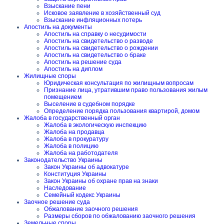
Взыскание пени
Исковое заявление в хозяйственный суд
Взыскание инфляционных потерь
Апостиль на документы
Апостиль на справку о несудимости
Апостиль на свидетельство о разводе
Апостиль на свидетельство о рождении
Апостиль на свидетельство о браке
Апостиль на решение суда
Апостиль на диплом
Жилищные споры
Юридическая консультация по жилищным вопросам
Признание лица, утратившим право пользования жилым
помещением
Выселение в судебном порядке
Определение порядка пользования квартирой, домом
Жалоба в государственный орган
Жалоба в экологическую инспекцию
Жалоба на продавца
Жалоба в прокуратуру
Жалоба в полицию
Жалоба на работодателя
Законодательство Украины
Закон Украины об адвокатуре
Конституция Украины
Закон Украины об охране прав на знаки
Наследование
Семейный кодекс Украины
Заочное решение суда
Обжалование заочного решения
Размеры сборов по обжалованию заочного решения
Земельные споры