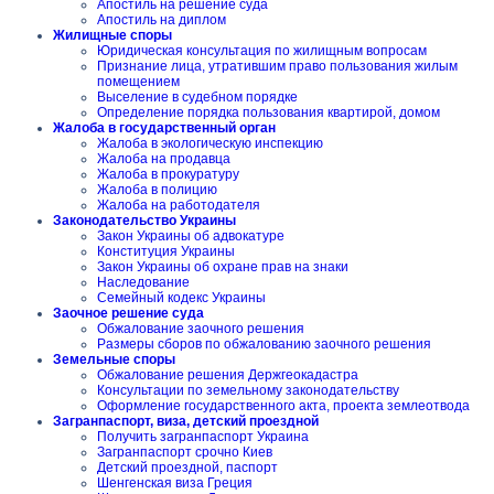
Апостиль на решение суда
Апостиль на диплом
Жилищные споры
Юридическая консультация по жилищным вопросам
Признание лица, утратившим право пользования жилым
помещением
Выселение в судебном порядке
Определение порядка пользования квартирой, домом
Жалоба в государственный орган
Жалоба в экологическую инспекцию
Жалоба на продавца
Жалоба в прокуратуру
Жалоба в полицию
Жалоба на работодателя
Законодательство Украины
Закон Украины об адвокатуре
Конституция Украины
Закон Украины об охране прав на знаки
Наследование
Семейный кодекс Украины
Заочное решение суда
Обжалование заочного решения
Размеры сборов по обжалованию заочного решения
Земельные споры
Обжалование решения Держгеокадастра
Консультации по земельному законодательству
Оформление государственного акта, проекта землеотвода
Загранпаспорт, виза, детский проездной
Получить загранпаспорт Украина
Загранпаспорт срочно Киев
Детский проездной, паспорт
Шенгенская виза Греция