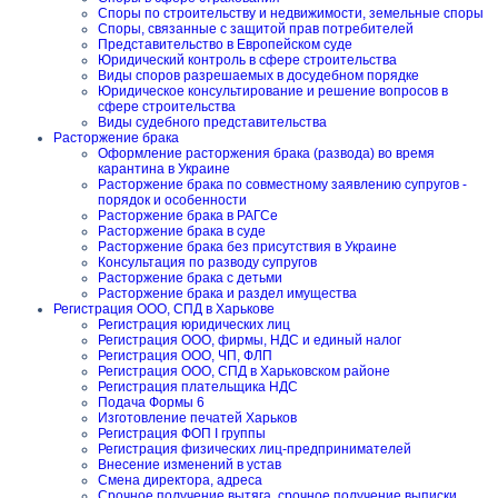
Споры по строительству и недвижимости, земельные споры
Споры, связанные с защитой прав потребителей
Представительство в Европейском суде
Юридический контроль в сфере строительства
Виды споров разрешаемых в досудебном порядке
Юридическое консультирование и решение вопросов в
сфере строительства
Виды судебного представительства
Расторжение брака
Оформление расторжения брака (развода) во время
карантина в Украине
Расторжение брака по совместному заявлению супругов -
порядок и особенности
Расторжение брака в РАГСе
Расторжение брака в суде
Расторжение брака без присутствия в Украине
Консультация по разводу супругов
Расторжение брака с детьми
Расторжение брака и раздел имущества
Регистрация ООО, СПД в Харькове
Регистрация юридических лиц
Регистрация ООО, фирмы, НДС и единый налог
Регистрация ООО, ЧП, ФЛП
Регистрация ООО, СПД в Харьковском районе
Регистрация плательщика НДС
Подача Формы 6
Изготовление печатей Харьков
Регистрация ФОП I группы
Регистрация физических лиц-предпринимателей
Внесение изменений в устав
Смена директора, адреса
Срочное получение вытяга, срочное получение выписки