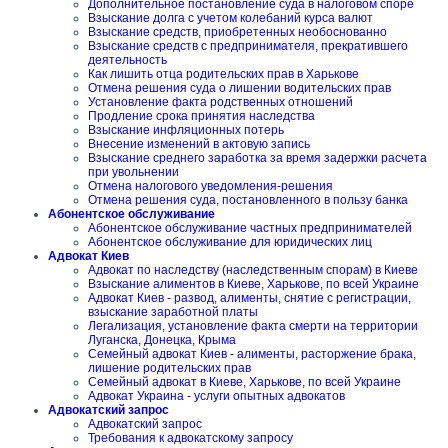
Дополнительное постановление суда в налоговом споре
Взыскание долга с учетом колебаний курса валют
Взыскание средств, приобретенных необоснованно
Взыскание средств с предпринимателя, прекратившего
деятельность
Как лишить отца родительских прав в Харькове
Отмена решения суда о лишении водительских прав
Установление факта родственных отношений
Продление срока принятия наследства
Взыскание инфляционных потерь
Внесение изменений в актовую запись
Взыскание среднего заработка за время задержки расчета
при увольнении
Отмена налогового уведомления-решения
Отмена решения суда, постановленного в пользу банка
Абонентское обслуживание
Абонентское обслуживание частных предпринимателей
Абонентское обслуживание для юридических лиц
Адвокат Киев
Адвокат по наследству (наследственным спорам) в Киеве
Взыскание алиментов в Киеве, Харькове, по всей Украине
Адвокат Киев - развод, алименты, снятие с регистрации,
взыскание заработной платы
Легализация, установление факта смерти на территории
Луганска, Донецка, Крыма
Семейный адвокат Киев - алименты, расторжение брака,
лишение родительских прав
Семейный адвокат в Киеве, Харькове, по всей Украине
Адвокат Украина - услуги опытных адвокатов
Адвокатский запрос
Адвокатский запрос
Требования к адвокатскому запросу