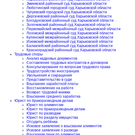
Змиевской районный суд Харьковской области
Люботинский городской суд Харьковской области
Чугуевский городской суд Харьковской области
Дергачевский районный суд Харьковской области
Богодуховский районный суд Харьковской области
Золочевский районный суд Харьковской области
Первомайский межрайонный суд Харьковской области
Лозовской межрайонный суд Харьковской области
Купянский межрайонный суд Харьковской области
Изюмский межрайонный суд Харьковской области
Балаклейский районный суд Харьковской области
Красноградский районный суд Харьковской области
Трудовые споры
Анализ кадровых документов
Составление трудовых контрактов и договоров
Консультирование по вопросам трудового права
Трудоустройство иностранцев
Увольнения и сокращения
Представительство в суде
Взыскание заработной платы
Восстановление на работе
Возврат трудовой книжки
Взыскание среднего заработка
Юрист по бракоразводным делам
Юрист по алиментам
Юрист по бракоразводным делам
Юрист по разводам
Юрист по разделу имущества
Отсудить ребёнка
Исковое заявление о взыскании алиментов
Исковое заявление о разводе
Взыскание пени по алиментам