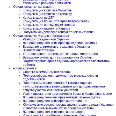
Увеличение размера алиментов
Юридическая консультация
Консультация юриста в Харькове
Консультация юриста по кредиту
Консультация по ДТП
Консультация по защите прав потребителей
Консультация по трудовым спорам
Консультация адвоката Харьков
Получить юридическую консультацию в Украине
Юридические услуги для иностранцев
Развод с гражданином Украины
Лишение родительских прав гражданина Украины
Взыскание алиментов с гражданина Украины
Выписка иностранца
Установление отцовства в отношении иностранца
Взыскание суммы долга с гражданина Украины
Подтверждение права единоличного участия в воспитании
ребенка
Услуги адвоката
Справка о семейном положении
Порядок оформления документов в случае смерти
родственников
Порядок взыскания денежной компенсации за
неиспользованные календарные дни дополнительного
отпуска участникам боевых действий
Услуги адвоката по расторжению брака в Ивано-Франковске
Лишение родительских прав матери ребенка (детей)
Лишение родительских прав дистанционно
Юридические услуги, помощь адвоката для граждан Украины
и иностранцев, выехавших за пределы Украины
Лишение родительских прав иностранца
Услуги адвокатов в Киеве и Киевской области при