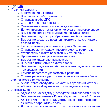
Рус |
Укр
Практика адвоката
Консультации адвоката
Взыскание заработной платы
Отмена штрафа ДПС
Статьи и практика адвоката
Уменьшение суммы долга по иску налоговой
Дополнительное постановление суда в налоговом споре
Взыскание долга с учетом колебаний курса валют
Взыскание средств, приобретенных необоснованно
Взыскание средств с предпринимателя, прекратившего
деятельность
Как лишить отца родительских прав в Харькове
Отмена решения суда о лишении водительских прав
Установление факта родственных отношений
Продление срока принятия наследства
Взыскание инфляционных потерь
Внесение изменений в актовую запись
Взыскание среднего заработка за время задержки расчета
при увольнении
Отмена налогового уведомления-решения
Отмена решения суда, постановленного в пользу банка
Абонентское обслуживание
Абонентское обслуживание частных предпринимателей
Абонентское обслуживание для юридических лиц
Адвокат Киев
Адвокат по наследству (наследственным спорам) в Киеве
Взыскание алиментов в Киеве, Харькове, по всей Украине
Адвокат Киев - развод, алименты, снятие с регистрации,
взыскание заработной платы
Легализация, установление факта смерти на территории