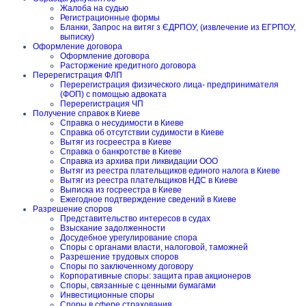
Жалоба на судью
Регистрационные формы
Бланки, Запрос на витяг з ЄДРПОУ, (извлечение из ЕГРПОУ,
выписку)
Оформление договора
Оформление договора
Расторжение кредитного договора
Перерегистрация ФЛП
Перерегистрация физического лица- предпринимателя
(ФОП) с помощью адвоката
Перерегистрация ЧП
Получение справок в Киеве
Справка о несудимости в Киеве
Справка об отсутствии судимости в Киеве
Вытяг из госреестра в Киеве
Справка о банкротстве в Киеве
Справка из архива при ликвидации ООО
Вытяг из реестра плательщиков единого налога в Киеве
Вытяг из реестра плательщиков НДС в Киеве
Выписка из госреестра в Киеве
Ежегодное подтверждение сведений в Киеве
Разрешение споров
Представительство интересов в судах
Взыскание задолженности
Досудебное урегулирование спора
Споры с органами власти, налоговой, таможней
Разрешение трудовых споров
Споры по заключенному договору
Корпоративные споры: защита прав акционеров
Споры, связанные с ценными бумагами
Инвестиционные споры
Споры в сфере страхования