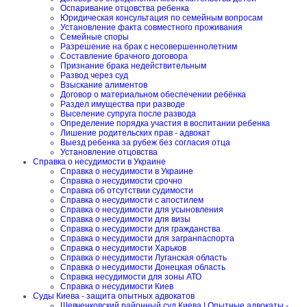
Оспаривание отцовства ребенка
Юридическая консультация по семейным вопросам
Установление факта совместного проживания
Семейные споры
Разрешение на брак с несовершеннолетним
Составление брачного договора
Признание брака недействительным
Развод через суд
Взыскание алиментов
Договор о материальном обеспечении ребёнка
Раздел имущества при разводе
Выселение супруга после развода
Определение порядка участия в воспитании ребенка
Лишение родительских прав - адвокат
Выезд ребенка за рубеж без согласия отца
Установление отцовства
Справка о несудимости в Украине
Справка о несудимости в Украине
Справка о несудимости срочно
Справка об отсутствии судимости
Справка о несудимости с апостилем
Справка о несудимости для усыновления
Справка о несудимости для визы
Справка о несудимости для гражданства
Справка о несудимости для загранпаспорта
Справка о несудимости Харьков
Справка о несудимости Луганская область
Справка о несудимости Донецкая область
Справка несудимости для зоны АТО
Справка о несудимости Киев
Суды Киева - защита опытных адвокатов
Шевченковский районный суд Киева | Опытные адвокаты -