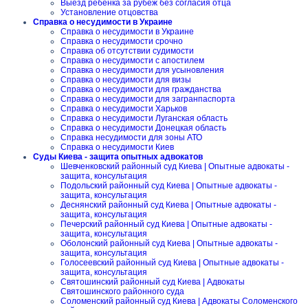
Выезд ребенка за рубеж без согласия отца
Установление отцовства
Справка о несудимости в Украине
Справка о несудимости в Украине
Справка о несудимости срочно
Справка об отсутствии судимости
Справка о несудимости с апостилем
Справка о несудимости для усыновления
Справка о несудимости для визы
Справка о несудимости для гражданства
Справка о несудимости для загранпаспорта
Справка о несудимости Харьков
Справка о несудимости Луганская область
Справка о несудимости Донецкая область
Справка несудимости для зоны АТО
Справка о несудимости Киев
Суды Киева - защита опытных адвокатов
Шевченковский районный суд Киева | Опытные адвокаты -
защита, консультация
Подольский районный суд Киева | Опытные адвокаты -
защита, консультация
Деснянский районный суд Киева | Опытные адвокаты -
защита, консультация
Печерский районный суд Киева | Опытные адвокаты -
защита, консультация
Оболонский районный суд Киева | Опытные адвокаты -
защита, консультация
Голосеевский районный суд Киева | Опытные адвокаты -
защита, консультация
Святошинский районный суд Киева | Адвокаты
Святошинского районного суда
Соломенский районный суд Киева | Адвокаты Соломенского