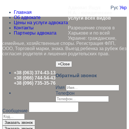
Адвокат Ящук
Рус
Укр
Главная
Н.А. - юридические
Об адвокате
услуги всех видов
Цены на услуги адвоката
Контакты
Разрешение споров в
Партнеры адвоката
Харькове и по всей
Украине: гражданские,
семейные, хозяйственные споры. Регистрация ФЛП,
ООО, Торговой марки, знака. Выезд ребенка за рубеж без
согласия родителя и лишения родительских прав.
×
Close
+38 (063) 374-43-13
Обратный звонок
+38 (066) 744-54-43
+38 (096) 735-35-76
Имя
Телефон
Сообщение
Заказать звонок