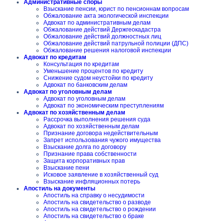
Административные споры
Взыскание пенсии, юрист по пенсионнам вопросам
Обжалование акта экологической инспекции
Адвокат по административным делам
Обжалование действий Держгеокадастра
Обжалование действий должностных лиц
Обжалование действий патрульной полиции (ДПС)
Обжалование решения налоговой инспекции
Адвокат по кредитам
Консультация по кредитам
Уменьшение процентов по кредиту
Снижение судом неустойки по кредиту
Адвокат по банковским делам
Адвокат по уголовным делам
Адвокат по уголовным делам
Адвокат по экономическим преступлениям
Адвокат по хозяйственным делам
Рассрочка выполнения решения суда
Адвокат по хозяйственным делам
Признание договора недействительным
Запрет использования чужого имущества
Взыскание долга по договору
Признание права собственности
Защита корпоративных прав
Взыскание пени
Исковое заявление в хозяйственный суд
Взыскание инфляционных потерь
Апостиль на документы
Апостиль на справку о несудимости
Апостиль на свидетельство о разводе
Апостиль на свидетельство о рождении
Апостиль на свидетельство о браке