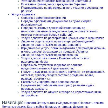
Установление отцовства в отношении иностранца
Взыскание суммы долга с гражданина Украины
Подтверждение права единоличного участия в воспитании
ребенка
Услуги адвоката
Справка о семейном положении
Порядок оформления документов в случае смерти
родственников
Порядок взыскания денежной компенсации за
неиспользованные календарные дни дополнительного
отпуска участникам боевых действий
Услуги адвоката по расторжению брака в Ивано-Франковске
Лишение родительских прав матери ребенка (детей)
Лишение родительских прав дистанционно
Юридические услуги, помощь адвоката для граждан Украины
и иностранцев, выехавших за пределы Украины
Лишение родительских прав иностранца
Услуги адвокатов в Киеве и Киевской области при
расторжении брака
Справка об отсутствии запретов на занятие
предпринимательской деятельностью
Получить дубликат, восстановить документ: об образовании,
аттестат, диплом, свидетельство о рождении, браке,
разводе, смерти и т.п
Раскрытие информации о бенефициарах
Получение (истребование повторно) решения суда с
помощью адвоката
Услуга адвоката по отмене штрафа за нерастаможенный
автомобиль
Навигация
Новости
Оставить отзыв/Задать вопрос
Написать письмо
Полезные ссылки
Карта сайта
Дипломы и награды
Документы