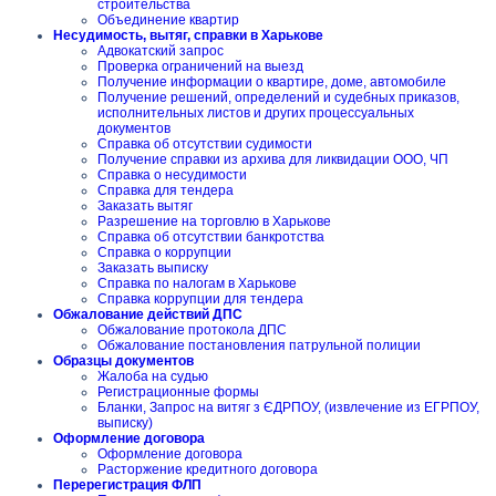
строительства
Объединение квартир
Несудимость, вытяг, справки в Харькове
Адвокатский запрос
Проверка ограничений на выезд
Получение информации о квартире, доме, автомобиле
Получение решений, определений и судебных приказов,
исполнительных листов и других процессуальных
документов
Справка об отсутствии судимости
Получение справки из архива для ликвидации ООО, ЧП
Справка о несудимости
Справка для тендера
Заказать вытяг
Разрешение на торговлю в Харькове
Справка об отсутствии банкротства
Справка о коррупции
Заказать выписку
Справка по налогам в Харькове
Справка коррупции для тендера
Обжалование действий ДПС
Обжалование протокола ДПС
Обжалование постановления патрульной полиции
Образцы документов
Жалоба на судью
Регистрационные формы
Бланки, Запрос на витяг з ЄДРПОУ, (извлечение из ЕГРПОУ,
выписку)
Оформление договора
Оформление договора
Расторжение кредитного договора
Перерегистрация ФЛП