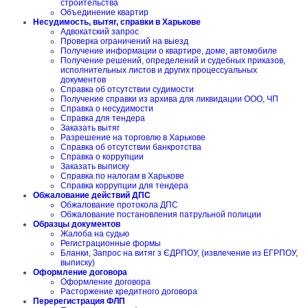
строительства
Объединение квартир
Несудимость, вытяг, справки в Харькове
Адвокатский запрос
Проверка ограничений на выезд
Получение информации о квартире, доме, автомобиле
Получение решений, определений и судебных приказов,
исполнительных листов и других процессуальных
документов
Справка об отсутствии судимости
Получение справки из архива для ликвидации ООО, ЧП
Справка о несудимости
Справка для тендера
Заказать вытяг
Разрешение на торговлю в Харькове
Справка об отсутствии банкротства
Справка о коррупции
Заказать выписку
Справка по налогам в Харькове
Справка коррупции для тендера
Обжалование действий ДПС
Обжалование протокола ДПС
Обжалование постановления патрульной полиции
Образцы документов
Жалоба на судью
Регистрационные формы
Бланки, Запрос на витяг з ЄДРПОУ, (извлечение из ЕГРПОУ,
выписку)
Оформление договора
Оформление договора
Расторжение кредитного договора
Перерегистрация ФЛП