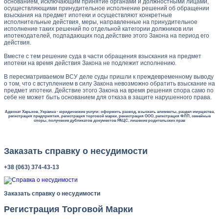
основанием, исключающим принятие органами и должностными лицами,
осуществляющими принудительное исполнение решений об обращении
взыскания на предмет ипотеки и осуществляют конкретные
исполнительные действия, меры, направленные на принудительное
исполнение таких решений по отдельной категории должников или
ипотекодателей, подпадающих под действие этого Закона на период его
действия.
Вместе с тем решение суда в части обращения взыскания на предмет
ипотеки на время действия Закона не подлежит исполнению.
В пересматриваемом ВСУ деле суды пришли к преждевременному выводу
о том, что с вступлением в силу Закона невозможно обратить взыскание на
предмет ипотеки. Действие этого Закона на время решения спора само по
себе не может быть основанием для отказа в защите нарушенного права.
Адвокат Харьков, Украина - юридические услуги: оформить развод, взыскать алименты, раздел имущества,
регистрация предприятия, регистрация торговой марки, ренистрация ООО, регистрация ФЛП, семейные
споры, получение дубликатов документов РАЦС, лишение родительских прав
Заказать справку о несудимости
+38 (063) 374-43-13
Заказать справку о несудимости
Регистрация Торговой Марки