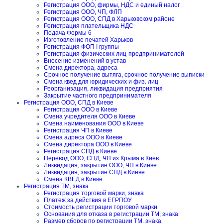
Регистрация ООО, фирмы, НДС и единый налог
Регистрация ООО, ЧП, ФЛП
Регистрация ООО, СПД в Харьковском районе
Регистрация плательщика НДС
Подача Формы 6
Изготовление печатей Харьков
Регистрация ФОП I группы
Регистрация физических лиц-предпринимателей
Внесение изменений в устав
Смена директора, адреса
Срочное получение вытяга, срочное получение выписки
Смена квед для юридических и физ. лиц
Реорганизация, ликвидация предприятия
Закрытие частного предпринимателя
Регистрация ООО, СПД в Киеве
Регистрация ООО в Киеве
Смена учредителя ООО в Киеве
Смена наименования ООО в Киеве
Регистрация ЧП в Киеве
Смена адреса ООО в Киеве
Смена директора ООО в Киеве
Регистрация СПД в Киеве
Перевод ООО, СПД, ЧП из Крыма в Киев
Ликвидация, закрытие ООО, ЧП в Киеве
Ликвидация, закрытие СПД в Киеве
Смена КВЕД в Киеве
Регистрация ТМ, знака
Регистрация торговой марки, знака
Платеж за действия в ЕГРПОУ
Стоимость регистрации торговой марки
Основания для отказа в регистрации ТМ, знака
Размер сборов по регистрации ТМ, знака