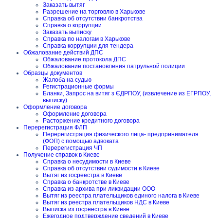
Заказать вытяг
Разрешение на торговлю в Харькове
Справка об отсутствии банкротства
Справка о коррупции
Заказать выписку
Справка по налогам в Харькове
Справка коррупции для тендера
Обжалование действий ДПС
Обжалование протокола ДПС
Обжалование постановления патрульной полиции
Образцы документов
Жалоба на судью
Регистрационные формы
Бланки, Запрос на витяг з ЄДРПОУ, (извлечение из ЕГРПОУ,
выписку)
Оформление договора
Оформление договора
Расторжение кредитного договора
Перерегистрация ФЛП
Перерегистрация физического лица- предпринимателя
(ФОП) с помощью адвоката
Перерегистрация ЧП
Получение справок в Киеве
Справка о несудимости в Киеве
Справка об отсутствии судимости в Киеве
Вытяг из госреестра в Киеве
Справка о банкротстве в Киеве
Справка из архива при ликвидации ООО
Вытяг из реестра плательщиков единого налога в Киеве
Вытяг из реестра плательщиков НДС в Киеве
Выписка из госреестра в Киеве
Ежегодное подтверждение сведений в Киеве