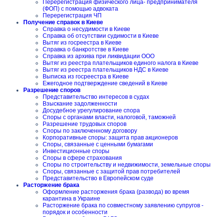
Перерегистрация физического лица- предпринимателя
(ФОП) с помощью адвоката
Перерегистрация ЧП
Получение справок в Киеве
Справка о несудимости в Киеве
Справка об отсутствии судимости в Киеве
Вытяг из госреестра в Киеве
Справка о банкротстве в Киеве
Справка из архива при ликвидации ООО
Вытяг из реестра плательщиков единого налога в Киеве
Вытяг из реестра плательщиков НДС в Киеве
Выписка из госреестра в Киеве
Ежегодное подтверждение сведений в Киеве
Разрешение споров
Представительство интересов в судах
Взыскание задолженности
Досудебное урегулирование спора
Споры с органами власти, налоговой, таможней
Разрешение трудовых споров
Споры по заключенному договору
Корпоративные споры: защита прав акционеров
Споры, связанные с ценными бумагами
Инвестиционные споры
Споры в сфере страхования
Споры по строительству и недвижимости, земельные споры
Споры, связанные с защитой прав потребителей
Представительство в Европейском суде
Расторжение брака
Оформление расторжения брака (развода) во время
карантина в Украине
Расторжение брака по совместному заявлению супругов -
порядок и особенности