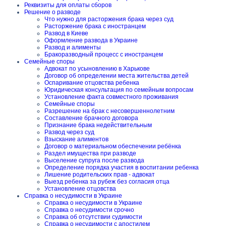
Реквизиты для оплаты сборов
Решение о разводе
Что нужно для расторжения брака через суд
Расторжение брака с иностранцем
Развод в Киеве
Оформление развода в Украине
Развод и алименты
Бракоразводный процесс с иностранцем
Семейные споры
Адвокат по усыновлению в Харькове
Договор об определении места жительства детей
Оспаривание отцовства ребенка
Юридическая консультация по семейным вопросам
Установление факта совместного проживания
Семейные споры
Разрешение на брак с несовершеннолетним
Составление брачного договора
Признание брака недействительным
Развод через суд
Взыскание алиментов
Договор о материальном обеспечении ребёнка
Раздел имущества при разводе
Выселение супруга после развода
Определение порядка участия в воспитании ребенка
Лишение родительских прав - адвокат
Выезд ребенка за рубеж без согласия отца
Установление отцовства
Справка о несудимости в Украине
Справка о несудимости в Украине
Справка о несудимости срочно
Справка об отсутствии судимости
Справка о несудимости с апостилем