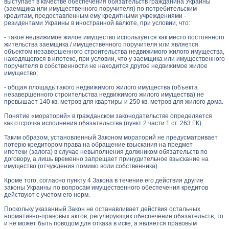
выступает в качестве обеспечения обязательств гражданина Украины
(заемщика или имущественного поручителя) по потребительским
кредитам, предоставленным ему кредитными учреждениями -
резидентами Украины в иностранной валюте, при условии, что:
- такое недвижимое жилое имущество используется как место постоянного
жительства заемщика / имущественного поручителя или является
объектом незавершенного строительства недвижимого жилого имущества,
находящегося в ипотеке, при условии, что у заемщика или имущественного
поручителя в собственности не находится другое недвижимое жилое
имущество;
- общая площадь такого недвижимого жилого имущества (объекта
незавершенного строительства недвижимого жилого имущества) не
превышает 140 кв. метров для квартиры и 250 кв. метров для жилого дома.
Понятие «мораторий» в гражданском законодательстве определяется
как отсрочка исполнения обязательства (пункт 2 части 1 ст. 263 ГК).
Таким образом, установленный Законом мораторий не предусматривает
потерю кредитором права на обращение взыскания на предмет
ипотеки
(залога) в случае невыполнения должником обязательств по
договору, а лишь временно запрещает принудительное взыскание на
имущество (отчуждения помимо воли собственника).
Кроме того, согласно пункту 4 Закона в течение его действия другие
законы Украины по вопросам имущественного обеспечения кредитов
действуют с учетом его норм.
Поскольку указанный Закон не останавливает действия остальных
нормативно-правовых актов, регулирующих обеспечение обязательств, то
и не может быть поводом для отказа в иске, а является правовым