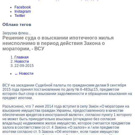
Facebook
Instagram
Twitter
Облако тегов
Загрузка флеш...
Решение суда о взыскании ипотечного жилья
неисполнимо в период действия Закона о
моратории, - ВСУ
Главная
Новости
22-09-2015
←
Новости
ВСУ на заседании Судебной палаты по гражданским делам 9 сентября
2015 года принял постановление по делу
№ 6-483цс15
, предметом
которого был спор о взыскании задолженности и обращении взыскания на
предмет ипотеки.
Разъяснено, что 7 июня 2014 года вступил в силу
Закон «О моратории на
взыскание имущества граждан Украины, предоставленного в качестве
обеспечения кредитов в иностранной валюте»
, согласно пункту 1 которого
не может быть принудительно взыскано (отчуждено без согласия
владельца) недвижимое жилое имущество, которое считается предметом
залога в соответствии со ст. 4
Закона «О залоге»
и / или предметом
ипотеки согласно ст. 5
Закона «Об ипотеке»
, если такое имущество