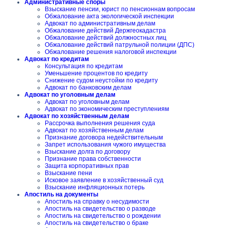
Административные споры
Взыскание пенсии, юрист по пенсионнам вопросам
Обжалование акта экологической инспекции
Адвокат по административным делам
Обжалование действий Держгеокадастра
Обжалование действий должностных лиц
Обжалование действий патрульной полиции (ДПС)
Обжалование решения налоговой инспекции
Адвокат по кредитам
Консультация по кредитам
Уменьшение процентов по кредиту
Снижение судом неустойки по кредиту
Адвокат по банковским делам
Адвокат по уголовным делам
Адвокат по уголовным делам
Адвокат по экономическим преступлениям
Адвокат по хозяйственным делам
Рассрочка выполнения решения суда
Адвокат по хозяйственным делам
Признание договора недействительным
Запрет использования чужого имущества
Взыскание долга по договору
Признание права собственности
Защита корпоративных прав
Взыскание пени
Исковое заявление в хозяйственный суд
Взыскание инфляционных потерь
Апостиль на документы
Апостиль на справку о несудимости
Апостиль на свидетельство о разводе
Апостиль на свидетельство о рождении
Апостиль на свидетельство о браке