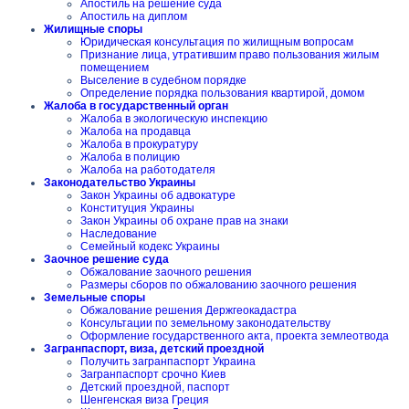
Апостиль на решение суда
Апостиль на диплом
Жилищные споры
Юридическая консультация по жилищным вопросам
Признание лица, утратившим право пользования жилым
помещением
Выселение в судебном порядке
Определение порядка пользования квартирой, домом
Жалоба в государственный орган
Жалоба в экологическую инспекцию
Жалоба на продавца
Жалоба в прокуратуру
Жалоба в полицию
Жалоба на работодателя
Законодательство Украины
Закон Украины об адвокатуре
Конституция Украины
Закон Украины об охране прав на знаки
Наследование
Семейный кодекс Украины
Заочное решение суда
Обжалование заочного решения
Размеры сборов по обжалованию заочного решения
Земельные споры
Обжалование решения Держгеокадастра
Консультации по земельному законодательству
Оформление государственного акта, проекта землеотвода
Загранпаспорт, виза, детский проездной
Получить загранпаспорт Украина
Загранпаспорт срочно Киев
Детский проездной, паспорт
Шенгенская виза Греция