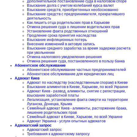
Дополнительное постановление суда в налоговом споре
Взыскание долга с учетом колебаний курса валют
Взыскание средств, приобретенных необоснованно
Взыскание средств с предпринимателя, прекратившего
деятельность
Как лишить отца родительских прав в Харькове
Отмена решения суда о лишении водительских прав
Установление факта родственных отношений
Продление срока принятия наследства
Взыскание инфляционных потерь
Внесение изменений в актовую запись
Взыскание среднего заработка за время задержки расчета
при увольнении
Отмена налогового уведомления-решения
Отмена решения суда, постановленного в пользу банка
Абонентское обслуживание
Абонентское обслуживание частных предпринимателей
Абонентское обслуживание для юридических лиц
Адвокат Киев
Адвокат по наследству (наследственным спорам) в Киеве
Взыскание алиментов в Киеве, Харькове, по всей Украине
Адвокат Киев - развод, алименты, снятие с регистрации,
взыскание заработной платы
Легализация, установление факта смерти на территории
Луганска, Донецка, Крыма
Семейный адвокат Киев - алименты, расторжение брака,
лишение родительских прав
Семейный адвокат в Киеве, Харькове, по всей Украине
Адвокат Украина - услуги опытных адвокатов
Адвокатский запрос
Адвокатский запрос
Требования к адвокатскому запросу