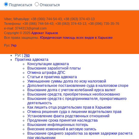
Подписаться
Отказаться
Viber, WhatsApp: +38 (066) 744-54-43, +38 (063) 374-43-13
Телефоны: +38 (066) 744-54-43, +38 (063) 374-43-13, +38 (096) 735-35-76
e-mail: 3744313@gmail.com
Copyright © 2025
Адвокат Харьков
Все права защищены.
Юридическая помощь всех видов в Харькове
Рус
Укр
Рус |
Укр
Практика адвоката
Консультации адвоката
Взыскание заработной платы
Отмена штрафа ДПС
Статьи и практика адвоката
Уменьшение суммы долга по иску налоговой
Дополнительное постановление суда в налоговом споре
Взыскание долга с учетом колебаний курса валют
Взыскание средств, приобретенных необоснованно
Взыскание средств с предпринимателя, прекратившего
деятельность
Как лишить отца родительских прав в Харькове
Отмена решения суда о лишении водительских прав
Установление факта родственных отношений
Продление срока принятия наследства
Взыскание инфляционных потерь
Внесение изменений в актовую запись
Взыскание среднего заработка за время задержки расчета
при увольнении