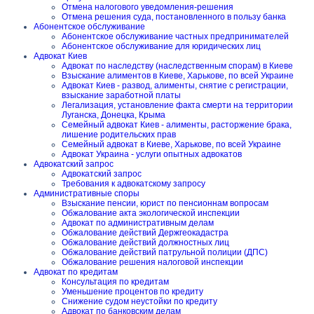
Отмена налогового уведомления-решения
Отмена решения суда, постановленного в пользу банка
Абонентское обслуживание
Абонентское обслуживание частных предпринимателей
Абонентское обслуживание для юридических лиц
Адвокат Киев
Адвокат по наследству (наследственным спорам) в Киеве
Взыскание алиментов в Киеве, Харькове, по всей Украине
Адвокат Киев - развод, алименты, снятие с регистрации,
взыскание заработной платы
Легализация, установление факта смерти на территории
Луганска, Донецка, Крыма
Семейный адвокат Киев - алименты, расторжение брака,
лишение родительских прав
Семейный адвокат в Киеве, Харькове, по всей Украине
Адвокат Украина - услуги опытных адвокатов
Адвокатский запрос
Адвокатский запрос
Требования к адвокатскому запросу
Административные споры
Взыскание пенсии, юрист по пенсионнам вопросам
Обжалование акта экологической инспекции
Адвокат по административным делам
Обжалование действий Держгеокадастра
Обжалование действий должностных лиц
Обжалование действий патрульной полиции (ДПС)
Обжалование решения налоговой инспекции
Адвокат по кредитам
Консультация по кредитам
Уменьшение процентов по кредиту
Снижение судом неустойки по кредиту
Адвокат по банковским делам