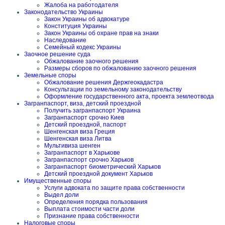
Жалоба на работодателя
Законодательство Украины
Закон Украины об адвокатуре
Конституция Украины
Закон Украины об охране прав на знаки
Наследование
Семейный кодекс Украины
Заочное решение суда
Обжалование заочного решения
Размеры сборов по обжалованию заочного решения
Земельные споры
Обжалование решения Держгеокадастра
Консультации по земельному законодательству
Оформление государственного акта, проекта землеотвода
Загранпаспорт, виза, детский проездной
Получить загранпаспорт Украина
Загранпаспорт срочно Киев
Детский проездной, паспорт
Шенгенская виза Греция
Шенгенская виза Литва
Мультивиза шенген
Загранпаспорт в Харькове
Загранпаспорт срочно Харьков
Загранпаспорт биометрический Харьков
Детский проездной документ Харьков
Имущественные споры
Услуги адвоката по защите права собственности
Выдел доли
Определения порядка пользования
Выплата стоимости части доли
Признание права собственности
Налоговые споры