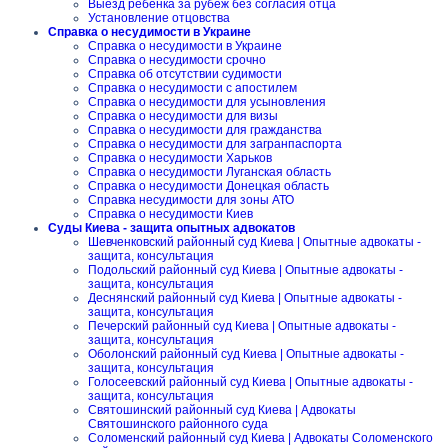
Выезд ребенка за рубеж без согласия отца
Установление отцовства
Справка о несудимости в Украине
Справка о несудимости в Украине
Справка о несудимости срочно
Справка об отсутствии судимости
Справка о несудимости с апостилем
Справка о несудимости для усыновления
Справка о несудимости для визы
Справка о несудимости для гражданства
Справка о несудимости для загранпаспорта
Справка о несудимости Харьков
Справка о несудимости Луганская область
Справка о несудимости Донецкая область
Справка несудимости для зоны АТО
Справка о несудимости Киев
Суды Киева - защита опытных адвокатов
Шевченковский районный суд Киева | Опытные адвокаты -
защита, консультация
Подольский районный суд Киева | Опытные адвокаты -
защита, консультация
Деснянский районный суд Киева | Опытные адвокаты -
защита, консультация
Печерский районный суд Киева | Опытные адвокаты -
защита, консультация
Оболонский районный суд Киева | Опытные адвокаты -
защита, консультация
Голосеевский районный суд Киева | Опытные адвокаты -
защита, консультация
Святошинский районный суд Киева | Адвокаты
Святошинского районного суда
Соломенский районный суд Киева | Адвокаты Соломенского