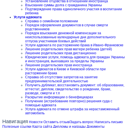
Установление отцовства в отношении иностранца
Взыскание суммы долга с гражданина Украины
Подтверждение права единоличного участия в воспитании
ребенка
Услуги адвоката
Справка о семейном положении
Порядок оформления документов в случае смерти
родственников
Порядок взыскания денежной компенсации за
неиспользованные календарные дни дополнительного
отпуска участникам боевых действий
Услуги адвоката по расторжению брака в Ивано-Франковске
Лишение родительских прав матери ребенка (детей)
Лишение родительских прав дистанционно
Юридические услуги, помощь адвоката для граждан Украины
и иностранцев, выехавших за пределы Украины
Лишение родительских прав иностранца
Услуги адвокатов в Киеве и Киевской области при
расторжении брака
Справка об отсутствии запретов на занятие
предпринимательской деятельностью
Получить дубликат, восстановить документ: об образовании,
аттестат, диплом, свидетельство о рождении, браке,
разводе, смерти и т.п
Раскрытие информации о бенефициарах
Получение (истребование повторно) решения суда с
помощью адвоката
Услуга адвоката по отмене штрафа за нерастаможенный
автомобиль
Навигация
Новости
Оставить отзыв/Задать вопрос
Написать письмо
Полезные ссылки
Карта сайта
Дипломы и награды
Документы