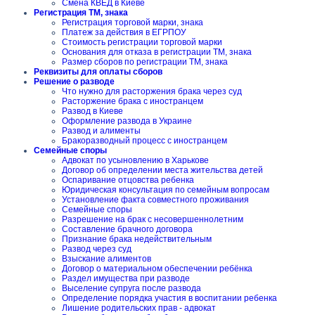
Смена КВЕД в Киеве
Регистрация ТМ, знака
Регистрация торговой марки, знака
Платеж за действия в ЕГРПОУ
Стоимость регистрации торговой марки
Основания для отказа в регистрации ТМ, знака
Размер сборов по регистрации ТМ, знака
Реквизиты для оплаты сборов
Решение о разводе
Что нужно для расторжения брака через суд
Расторжение брака с иностранцем
Развод в Киеве
Оформление развода в Украине
Развод и алименты
Бракоразводный процесс с иностранцем
Семейные споры
Адвокат по усыновлению в Харькове
Договор об определении места жительства детей
Оспаривание отцовства ребенка
Юридическая консультация по семейным вопросам
Установление факта совместного проживания
Семейные споры
Разрешение на брак с несовершеннолетним
Составление брачного договора
Признание брака недействительным
Развод через суд
Взыскание алиментов
Договор о материальном обеспечении ребёнка
Раздел имущества при разводе
Выселение супруга после развода
Определение порядка участия в воспитании ребенка
Лишение родительских прав - адвокат