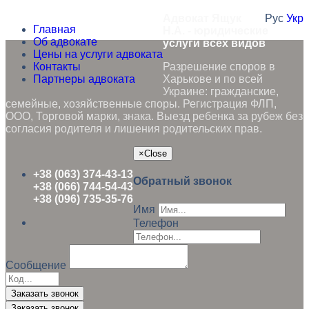
Адвокат Ящук
Рус
Укр
Главная
Н.А. - юридические
Об адвокате
услуги всех видов
Цены на услуги адвоката
Контакты
Разрешение споров в
Партнеры адвоката
Харькове и по всей
Украине: гражданские,
семейные, хозяйственные споры. Регистрация ФЛП,
ООО, Торговой марки, знака. Выезд ребенка за рубеж без
согласия родителя и лишения родительских прав.
×
Close
+38 (063) 374-43-13
Обратный звонок
+38 (066) 744-54-43
+38 (096) 735-35-76
Имя
Телефон
Сообщение
Заказать звонок