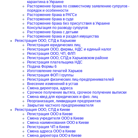
карантина в Украине
Расторжение брака по совместному заявлению супругов -
порядок и особенности
Расторжение брака в РАГСе
Расторжение брака в суде
Расторжение брака без присутствия в Украине
Консультация по разводу супругов
Расторжение брака с детьми
Расторжение брака и раздел имущества
Регистрация ООО, СПД в Харькове
Регистрация юридических лиц
Регистрация ООО, фирмы, НДС и единый налог
Регистрация ООО, ЧП, ФЛП
Регистрация ООО, СПД в Харьковском районе
Регистрация плательщика НДС
Подача Формы 6
Изготовление печатей Харьков
Регистрация ФОП I группы
Регистрация физических лиц-предпринимателей
Внесение изменений в устав
Смена директора, адреса
Срочное получение вытяга, срочное получение выписки
Смена квед для юридических и физ. лиц
Реорганизация, ликвидация предприятия
Закрытие частного предпринимателя
Регистрация ООО, СПД в Киеве
Регистрация ООО в Киеве
Смена учредителя ООО в Киеве
Смена наименования ООО в Киеве
Регистрация ЧП в Киеве
Смена адреса ООО в Киеве
Смена директора ООО в Киеве