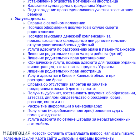
Установление отцовства в отношении иностранца
Взыскание суммы долга с гражданина Украины
Подтверждение права единоличного участия в воспитании
ребенка
Услуги адвоката
Справка о семейном положении
Порядок оформления документов в случае смерти
родственников
Порядок взыскания денежной компенсации за
неиспользованные календарные дни дополнительного
отпуска участникам боевых действий
Услуги адвоката по расторжению брака в Ивано-Франковске
Лишение родительских прав матери ребенка (детей)
Лишение родительских прав дистанционно
Юридические услуги, помощь адвоката для граждан Украины
и иностранцев, выехавших за пределы Украины
Лишение родительских прав иностранца
Услуги адвокатов в Киеве и Киевской области при
расторжении брака
Справка об отсутствии запретов на занятие
предпринимательской деятельностью
Получить дубликат, восстановить документ: об образовании,
аттестат, диплом, свидетельство о рождении, браке,
разводе, смерти и т.п
Раскрытие информации о бенефициарах
Получение (истребование повторно) решения суда с
помощью адвоката
Услуга адвоката по отмене штрафа за нерастаможенный
автомобиль
Навигация
Новости
Оставить отзыв/Задать вопрос
Написать письмо
Полезные ссылки
Карта сайта
Дипломы и награды
Документы