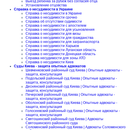
Выезд ребенка за рубеж без согласия отца
Установление отцовства
Справка о несудимости в Украине
Справка о несудимости в Украине
Справка о несудимости срочно
Справка об отсутствии судимости
Справка о несудимости с апостилем
Справка о несудимости для усыновления
Справка о несудимости для визы
Справка о несудимости для гражданства
Справка о несудимости для загранпаспорта
Справка о несудимости Харьков
Справка о несудимости Луганская область
Справка о несудимости Донецкая область
Справка несудимости для зоны АТО
Справка о несудимости Киев
Суды Киева - защита опытных адвокатов
Шевченковский районный суд Киева | Опытные адвокаты -
защита, консультация
Подольский районный суд Киева | Опытные адвокаты -
защита, консультация
Деснянский районный суд Киева | Опытные адвокаты -
защита, консультация
Печерский районный суд Киева | Опытные адвокаты -
защита, консультация
Оболонский районный суд Киева | Опытные адвокаты -
защита, консультация
Голосеевский районный суд Киева | Опытные адвокаты -
защита, консультация
Святошинский районный суд Киева | Адвокаты
Святошинского районного суда
Соломенский районный суд Киева | Адвокаты Соломенского