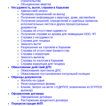
строительства
Объединение квартир
Несудимость, вытяг, справки в Харькове
Адвокатский запрос
Проверка ограничений на выезд
Получение информации о квартире, доме, автомобиле
Получение решений, определений и судебных приказов,
исполнительных листов и других процессуальных
документов
Справка об отсутствии судимости
Получение справки из архива для ликвидации ООО, ЧП
Справка о несудимости
Справка для тендера
Заказать вытяг
Разрешение на торговлю в Харькове
Справка об отсутствии банкротства
Справка о коррупции
Заказать выписку
Справка по налогам в Харькове
Справка коррупции для тендера
Обжалование действий ДПС
Обжалование протокола ДПС
Обжалование постановления патрульной полиции
Образцы документов
Жалоба на судью
Регистрационные формы
Бланки, Запрос на витяг з ЄДРПОУ, (извлечение из ЕГРПОУ,
выписку)
Оформление договора
Оформление договора
Расторжение кредитного договора
Перерегистрация ФЛП