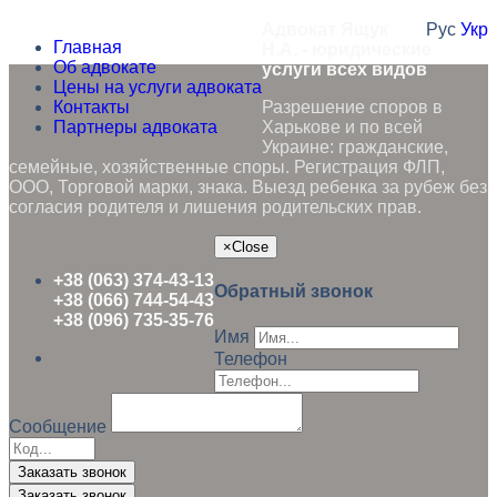
Адвокат Ящук
Рус
Укр
Главная
Н.А. - юридические
Об адвокате
услуги всех видов
Цены на услуги адвоката
Контакты
Разрешение споров в
Партнеры адвоката
Харькове и по всей
Украине: гражданские,
семейные, хозяйственные споры. Регистрация ФЛП,
ООО, Торговой марки, знака. Выезд ребенка за рубеж без
согласия родителя и лишения родительских прав.
×
Close
+38 (063) 374-43-13
Обратный звонок
+38 (066) 744-54-43
+38 (096) 735-35-76
Имя
Телефон
Сообщение
Заказать звонок