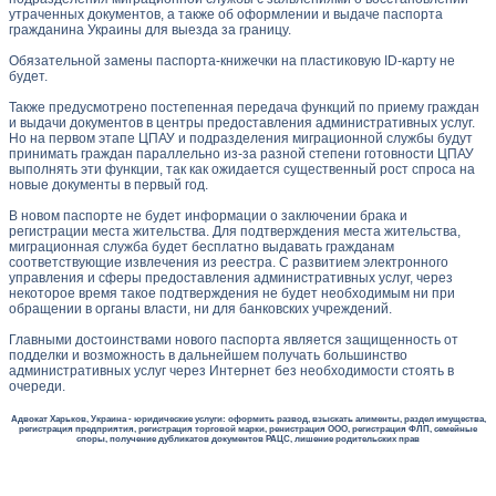
утраченных документов, а также об оформлении и выдаче паспорта
гражданина Украины для выезда за границу.
Обязательной замены паспорта-книжечки на пластиковую ID-карту не
будет.
Также предусмотрено постепенная передача функций по приему граждан
и выдачи документов в центры предоставления административных услуг.
Но на первом этапе ЦПАУ и подразделения миграционной службы будут
принимать граждан параллельно из-за разной степени готовности ЦПАУ
выполнять эти функции, так как ожидается существенный рост спроса на
новые документы в первый год.
В новом паспорте не будет информации о заключении брака и
регистрации места жительства. Для подтверждения места жительства,
миграционная служба будет бесплатно выдавать гражданам
соответствующие извлечения из реестра. С развитием электронного
управления и сферы предоставления административных услуг, через
некоторое время такое подтверждения не будет необходимым ни при
обращении в органы власти, ни для банковских учреждений.
Главными достоинствами нового паспорта является защищенность от
подделки и возможность в дальнейшем получать большинство
административных услуг через Интернет без необходимости стоять в
очереди.
Адвокат Харьков, Украина - юридические услуги: оформить развод, взыскать алименты, раздел имущества,
регистрация предприятия, регистрация торговой марки, ренистрация ООО, регистрация ФЛП, семейные
споры, получение дубликатов документов РАЦС, лишение родительских прав