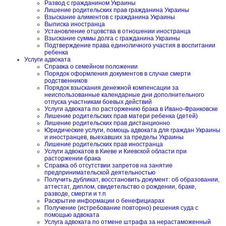
Развод с гражданином Украины
Лишение родительских прав гражданина Украины
Взыскание алиментов с гражданина Украины
Выписка иностранца
Установление отцовства в отношении иностранца
Взыскание суммы долга с гражданина Украины
Подтверждение права единоличного участия в воспитании
ребенка
Услуги адвоката
Справка о семейном положении
Порядок оформления документов в случае смерти
родственников
Порядок взыскания денежной компенсации за
неиспользованные календарные дни дополнительного
отпуска участникам боевых действий
Услуги адвоката по расторжению брака в Ивано-Франковске
Лишение родительских прав матери ребенка (детей)
Лишение родительских прав дистанционно
Юридические услуги, помощь адвоката для граждан Украины
и иностранцев, выехавших за пределы Украины
Лишение родительских прав иностранца
Услуги адвокатов в Киеве и Киевской области при
расторжении брака
Справка об отсутствии запретов на занятие
предпринимательской деятельностью
Получить дубликат, восстановить документ: об образовании,
аттестат, диплом, свидетельство о рождении, браке,
разводе, смерти и т.п
Раскрытие информации о бенефициарах
Получение (истребование повторно) решения суда с
помощью адвоката
Услуга адвоката по отмене штрафа за нерастаможенный