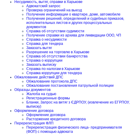
Несудимость, вытяг, справки в Харькове
Адвокатский запрос
Проверка ограничений на выезд
Получение информации о квартире, доме, автомобиле
Получение решений, определений и судебных приказов,
исполнительных листов и других процессуальных
документов
Справка об отсутствии судимости
Получение справки из архива для ликвидации ООО, ЧП
Справка о несудимости
Справка для тендера
Заказать вытяг
Разрешение на торговлю в Харькове
Справка об отсутствии банкротства
Справка о коррупции
Заказать выписку
Справка по налогам в Харькове
Справка коррупции для тендера
Обжалование действий ДПС
Обжалование протокола ДПС
Обжалование постановления патрульной полиции
Образцы документов
Жалоба на судью
Регистрационные формы
Бланки, Запрос на витяг з ЄДРПОУ, (извлечение из ЕГРПОУ,
выписку)
Оформление договора
Оформление договора
Расторжение кредитного договора
Перерегистрация ФЛП
Перерегистрация физического лица- предпринимателя
(ФОП) с помощью адвоката