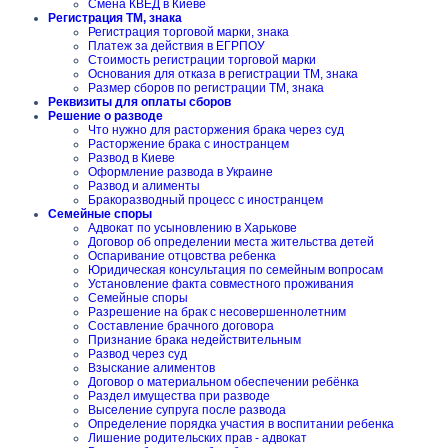
Смена КВЕД в Киеве
Регистрация ТМ, знака
Регистрация торговой марки, знака
Платеж за действия в ЕГРПОУ
Стоимость регистрации торговой марки
Основания для отказа в регистрации ТМ, знака
Размер сборов по регистрации ТМ, знака
Реквизиты для оплаты сборов
Решение о разводе
Что нужно для расторжения брака через суд
Расторжение брака с иностранцем
Развод в Киеве
Оформление развода в Украине
Развод и алименты
Бракоразводный процесс с иностранцем
Семейные споры
Адвокат по усыновлению в Харькове
Договор об определении места жительства детей
Оспаривание отцовства ребенка
Юридическая консультация по семейным вопросам
Установление факта совместного проживания
Семейные споры
Разрешение на брак с несовершеннолетним
Составление брачного договора
Признание брака недействительным
Развод через суд
Взыскание алиментов
Договор о материальном обеспечении ребёнка
Раздел имущества при разводе
Выселение супруга после развода
Определение порядка участия в воспитании ребенка
Лишение родительских прав - адвокат