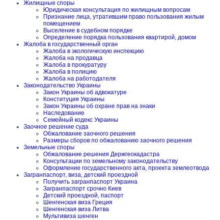
Жилищные споры
Юридическая консультация по жилищным вопросам
Признание лица, утратившим право пользования жилым
помещением
Выселение в судебном порядке
Определение порядка пользования квартирой, домом
Жалоба в государственный орган
Жалоба в экологическую инспекцию
Жалоба на продавца
Жалоба в прокуратуру
Жалоба в полицию
Жалоба на работодателя
Законодательство Украины
Закон Украины об адвокатуре
Конституция Украины
Закон Украины об охране прав на знаки
Наследование
Семейный кодекс Украины
Заочное решение суда
Обжалование заочного решения
Размеры сборов по обжалованию заочного решения
Земельные споры
Обжалование решения Держгеокадастра
Консультации по земельному законодательству
Оформление государственного акта, проекта землеотвода
Загранпаспорт, виза, детский проездной
Получить загранпаспорт Украина
Загранпаспорт срочно Киев
Детский проездной, паспорт
Шенгенская виза Греция
Шенгенская виза Литва
Мультивиза шенген