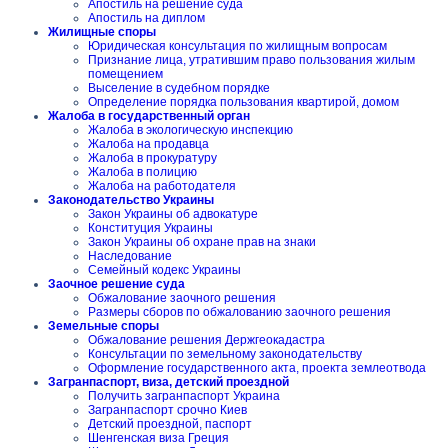
Апостиль на решение суда
Апостиль на диплом
Жилищные споры
Юридическая консультация по жилищным вопросам
Признание лица, утратившим право пользования жилым
помещением
Выселение в судебном порядке
Определение порядка пользования квартирой, домом
Жалоба в государственный орган
Жалоба в экологическую инспекцию
Жалоба на продавца
Жалоба в прокуратуру
Жалоба в полицию
Жалоба на работодателя
Законодательство Украины
Закон Украины об адвокатуре
Конституция Украины
Закон Украины об охране прав на знаки
Наследование
Семейный кодекс Украины
Заочное решение суда
Обжалование заочного решения
Размеры сборов по обжалованию заочного решения
Земельные споры
Обжалование решения Держгеокадастра
Консультации по земельному законодательству
Оформление государственного акта, проекта землеотвода
Загранпаспорт, виза, детский проездной
Получить загранпаспорт Украина
Загранпаспорт срочно Киев
Детский проездной, паспорт
Шенгенская виза Греция