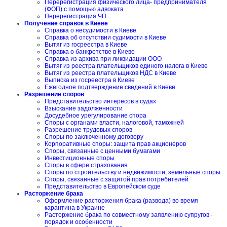
Перерегистрация физического лица- предпринимателя
(ФОП) с помощью адвоката
Перерегистрация ЧП
Получение справок в Киеве
Справка о несудимости в Киеве
Справка об отсутствии судимости в Киеве
Вытяг из госреестра в Киеве
Справка о банкротстве в Киеве
Справка из архива при ликвидации ООО
Вытяг из реестра плательщиков единого налога в Киеве
Вытяг из реестра плательщиков НДС в Киеве
Выписка из госреестра в Киеве
Ежегодное подтверждение сведений в Киеве
Разрешение споров
Представительство интересов в судах
Взыскание задолженности
Досудебное урегулирование спора
Споры с органами власти, налоговой, таможней
Разрешение трудовых споров
Споры по заключенному договору
Корпоративные споры: защита прав акционеров
Споры, связанные с ценными бумагами
Инвестиционные споры
Споры в сфере страхования
Споры по строительству и недвижимости, земельные споры
Споры, связанные с защитой прав потребителей
Представительство в Европейском суде
Расторжение брака
Оформление расторжения брака (развода) во время
карантина в Украине
Расторжение брака по совместному заявлению супругов -
порядок и особенности