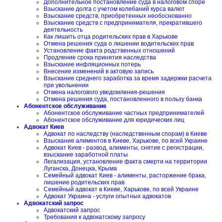
Дополнительное постановление суда в налоговом споре
Взыскание долга с учетом колебаний курса валют
Взыскание средств, приобретенных необоснованно
Взыскание средств с предпринимателя, прекратившего
деятельность
Как лишить отца родительских прав в Харькове
Отмена решения суда о лишении водительских прав
Установление факта родственных отношений
Продление срока принятия наследства
Взыскание инфляционных потерь
Внесение изменений в актовую запись
Взыскание среднего заработка за время задержки расчета
при увольнении
Отмена налогового уведомления-решения
Отмена решения суда, постановленного в пользу банка
Абонентское обслуживание
Абонентское обслуживание частных предпринимателей
Абонентское обслуживание для юридических лиц
Адвокат Киев
Адвокат по наследству (наследственным спорам) в Киеве
Взыскание алиментов в Киеве, Харькове, по всей Украине
Адвокат Киев - развод, алименты, снятие с регистрации,
взыскание заработной платы
Легализация, установление факта смерти на территории
Луганска, Донецка, Крыма
Семейный адвокат Киев - алименты, расторжение брака,
лишение родительских прав
Семейный адвокат в Киеве, Харькове, по всей Украине
Адвокат Украина - услуги опытных адвокатов
Адвокатский запрос
Адвокатский запрос
Требования к адвокатскому запросу