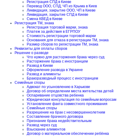
Регистрация СПД в Киеве
Перевод ООО, СПД, ЧП из Крыма в Киев
Ликвидация, закрытие ООО, ЧП в Киеве
Ликвидация, закрытие СПД в Киеве
Смена КВЕД в Киеве
Регистрация ТМ, знака
Регистрация торговой марки, знака
Платеж за действия в ЕГРПОУ
Стоимость регистрации торговой марки
Основания для отказа в регистрации ТМ, знака
Размер сборов по регистрации ТМ, знака
Реквизиты для оплаты сборов
Решение о разводе
Что нужно для расторжения брака через суд
Расторжение брака с иностранцем
Развод в Киеве
Оформление развода в Украине
Развод и алименты
Бракоразводный процесс с иностранцем
Семейные споры
Адвокат по усыновлению в Харькове
Договор об определении места жительства детей
Оспаривание отцовства ребенка
Юридическая консультация по семейным вопросам
Установление факта совместного проживания
Семейные споры
Разрешение на брак с несовершеннолетним
Составление брачного договора
Признание брака недействительным
Развод через суд
Взыскание алиментов
Договор о материальном обеспечении ребёнка