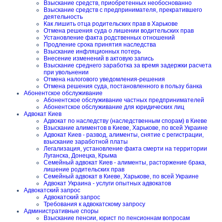
Взыскание средств, приобретенных необоснованно
Взыскание средств с предпринимателя, прекратившего
деятельность
Как лишить отца родительских прав в Харькове
Отмена решения суда о лишении водительских прав
Установление факта родственных отношений
Продление срока принятия наследства
Взыскание инфляционных потерь
Внесение изменений в актовую запись
Взыскание среднего заработка за время задержки расчета
при увольнении
Отмена налогового уведомления-решения
Отмена решения суда, постановленного в пользу банка
Абонентское обслуживание
Абонентское обслуживание частных предпринимателей
Абонентское обслуживание для юридических лиц
Адвокат Киев
Адвокат по наследству (наследственным спорам) в Киеве
Взыскание алиментов в Киеве, Харькове, по всей Украине
Адвокат Киев - развод, алименты, снятие с регистрации,
взыскание заработной платы
Легализация, установление факта смерти на территории
Луганска, Донецка, Крыма
Семейный адвокат Киев - алименты, расторжение брака,
лишение родительских прав
Семейный адвокат в Киеве, Харькове, по всей Украине
Адвокат Украина - услуги опытных адвокатов
Адвокатский запрос
Адвокатский запрос
Требования к адвокатскому запросу
Административные споры
Взыскание пенсии, юрист по пенсионнам вопросам