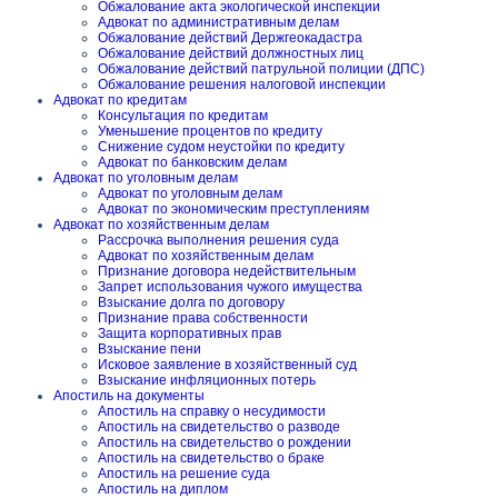
Обжалование акта экологической инспекции
Адвокат по административным делам
Обжалование действий Держгеокадастра
Обжалование действий должностных лиц
Обжалование действий патрульной полиции (ДПС)
Обжалование решения налоговой инспекции
Адвокат по кредитам
Консультация по кредитам
Уменьшение процентов по кредиту
Снижение судом неустойки по кредиту
Адвокат по банковским делам
Адвокат по уголовным делам
Адвокат по уголовным делам
Адвокат по экономическим преступлениям
Адвокат по хозяйственным делам
Рассрочка выполнения решения суда
Адвокат по хозяйственным делам
Признание договора недействительным
Запрет использования чужого имущества
Взыскание долга по договору
Признание права собственности
Защита корпоративных прав
Взыскание пени
Исковое заявление в хозяйственный суд
Взыскание инфляционных потерь
Апостиль на документы
Апостиль на справку о несудимости
Апостиль на свидетельство о разводе
Апостиль на свидетельство о рождении
Апостиль на свидетельство о браке
Апостиль на решение суда
Апостиль на диплом