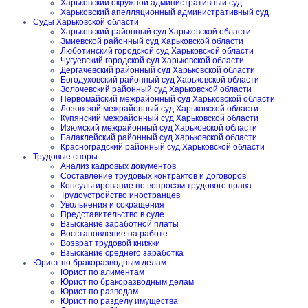
Харьковский окружной административный суд
Харьковский апелляционный административный суд
Суды Харьковской области
Харьковский районный суд Харьковской области
Змиевской районный суд Харьковской области
Люботинский городской суд Харьковской области
Чугуевский городской суд Харьковской области
Дергачевский районный суд Харьковской области
Богодуховский районный суд Харьковской области
Золочевский районный суд Харьковской области
Первомайский межрайонный суд Харьковской области
Лозовской межрайонный суд Харьковской области
Купянский межрайонный суд Харьковской области
Изюмский межрайонный суд Харьковской области
Балаклейский районный суд Харьковской области
Красноградский районный суд Харьковской области
Трудовые споры
Анализ кадровых документов
Составление трудовых контрактов и договоров
Консультирование по вопросам трудового права
Трудоустройство иностранцев
Увольнения и сокращения
Представительство в суде
Взыскание заработной платы
Восстановление на работе
Возврат трудовой книжки
Взыскание среднего заработка
Юрист по бракоразводным делам
Юрист по алиментам
Юрист по бракоразводным делам
Юрист по разводам
Юрист по разделу имущества