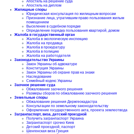
Апостиль на решение суда
Апостиль на диплом
Жилищные споры
Юридическая консультация по жилищным вопросам
Признание лица, утратившим право пользования жилым
помещением
Выселение в судебном порядке
Определение порядка пользования квартирой, домом
Жалоба в государственный орган
Жалоба в экологическую инспекцию
Жалоба на продавца
Жалоба в прокуратуру
Жалоба в полицию
Жалоба на работодателя
Законодательство Украины
Закон Украины об адвокатуре
Конституция Украины
Закон Украины об охране прав на знаки
Наследование
Семейный кодекс Украины
Заочное решение суда
Обжалование заочного решения
Размеры сборов по обжалованию заочного решения
Земельные споры
Обжалование решения Держгеокадастра
Консультации по земельному законодательству
Оформление государственного акта, проекта землеотвода
Загранпаспорт, виза, детский проездной
Получить загранпаспорт Украина
Загранпаспорт срочно Киев
Детский проездной, паспорт
Шенгенская виза Греция