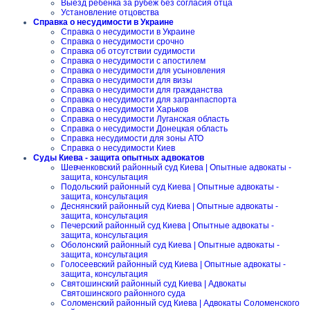
Выезд ребенка за рубеж без согласия отца
Установление отцовства
Справка о несудимости в Украине
Справка о несудимости в Украине
Справка о несудимости срочно
Справка об отсутствии судимости
Справка о несудимости с апостилем
Справка о несудимости для усыновления
Справка о несудимости для визы
Справка о несудимости для гражданства
Справка о несудимости для загранпаспорта
Справка о несудимости Харьков
Справка о несудимости Луганская область
Справка о несудимости Донецкая область
Справка несудимости для зоны АТО
Справка о несудимости Киев
Суды Киева - защита опытных адвокатов
Шевченковский районный суд Киева | Опытные адвокаты -
защита, консультация
Подольский районный суд Киева | Опытные адвокаты -
защита, консультация
Деснянский районный суд Киева | Опытные адвокаты -
защита, консультация
Печерский районный суд Киева | Опытные адвокаты -
защита, консультация
Оболонский районный суд Киева | Опытные адвокаты -
защита, консультация
Голосеевский районный суд Киева | Опытные адвокаты -
защита, консультация
Святошинский районный суд Киева | Адвокаты
Святошинского районного суда
Соломенский районный суд Киева | Адвокаты Соломенского