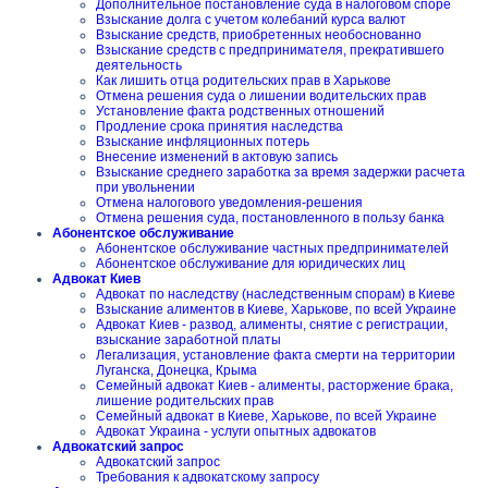
Дополнительное постановление суда в налоговом споре
Взыскание долга с учетом колебаний курса валют
Взыскание средств, приобретенных необоснованно
Взыскание средств с предпринимателя, прекратившего
деятельность
Как лишить отца родительских прав в Харькове
Отмена решения суда о лишении водительских прав
Установление факта родственных отношений
Продление срока принятия наследства
Взыскание инфляционных потерь
Внесение изменений в актовую запись
Взыскание среднего заработка за время задержки расчета
при увольнении
Отмена налогового уведомления-решения
Отмена решения суда, постановленного в пользу банка
Абонентское обслуживание
Абонентское обслуживание частных предпринимателей
Абонентское обслуживание для юридических лиц
Адвокат Киев
Адвокат по наследству (наследственным спорам) в Киеве
Взыскание алиментов в Киеве, Харькове, по всей Украине
Адвокат Киев - развод, алименты, снятие с регистрации,
взыскание заработной платы
Легализация, установление факта смерти на территории
Луганска, Донецка, Крыма
Семейный адвокат Киев - алименты, расторжение брака,
лишение родительских прав
Семейный адвокат в Киеве, Харькове, по всей Украине
Адвокат Украина - услуги опытных адвокатов
Адвокатский запрос
Адвокатский запрос
Требования к адвокатскому запросу