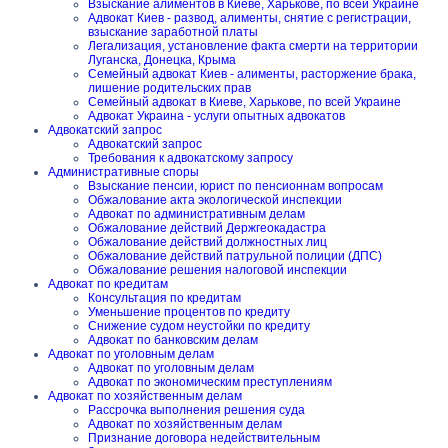
Взыскание алиментов в Киеве, Харькове, по всей Украине
Адвокат Киев - развод, алименты, снятие с регистрации,
взыскание заработной платы
Легализация, установление факта смерти на территории
Луганска, Донецка, Крыма
Семейный адвокат Киев - алименты, расторжение брака,
лишение родительских прав
Семейный адвокат в Киеве, Харькове, по всей Украине
Адвокат Украина - услуги опытных адвокатов
Адвокатский запрос
Адвокатский запрос
Требования к адвокатскому запросу
Административные споры
Взыскание пенсии, юрист по пенсионнам вопросам
Обжалование акта экологической инспекции
Адвокат по административным делам
Обжалование действий Держгеокадастра
Обжалование действий должностных лиц
Обжалование действий патрульной полиции (ДПС)
Обжалование решения налоговой инспекции
Адвокат по кредитам
Консультация по кредитам
Уменьшение процентов по кредиту
Снижение судом неустойки по кредиту
Адвокат по банковским делам
Адвокат по уголовным делам
Адвокат по уголовным делам
Адвокат по экономическим преступлениям
Адвокат по хозяйственным делам
Рассрочка выполнения решения суда
Адвокат по хозяйственным делам
Признание договора недействительным