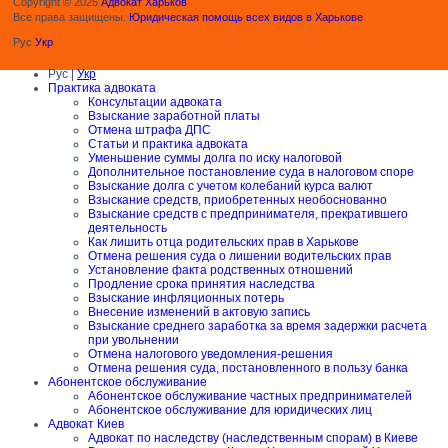
Copyright © 2025
Адвокат Харьков
Все права защищены.
Юридическая помощь всех видов в Харькове
Рус
Укр
Рус |
Укр
Практика адвоката
Консультации адвоката
Взыскание заработной платы
Отмена штрафа ДПС
Статьи и практика адвоката
Уменьшение суммы долга по иску налоговой
Дополнительное постановление суда в налоговом споре
Взыскание долга с учетом колебаний курса валют
Взыскание средств, приобретенных необоснованно
Взыскание средств с предпринимателя, прекратившего
деятельность
Как лишить отца родительских прав в Харькове
Отмена решения суда о лишении водительских прав
Установление факта родственных отношений
Продление срока принятия наследства
Взыскание инфляционных потерь
Внесение изменений в актовую запись
Взыскание среднего заработка за время задержки расчета
при увольнении
Отмена налогового уведомления-решения
Отмена решения суда, постановленного в пользу банка
Абонентское обслуживание
Абонентское обслуживание частных предпринимателей
Абонентское обслуживание для юридических лиц
Адвокат Киев
Адвокат по наследству (наследственным спорам) в Киеве