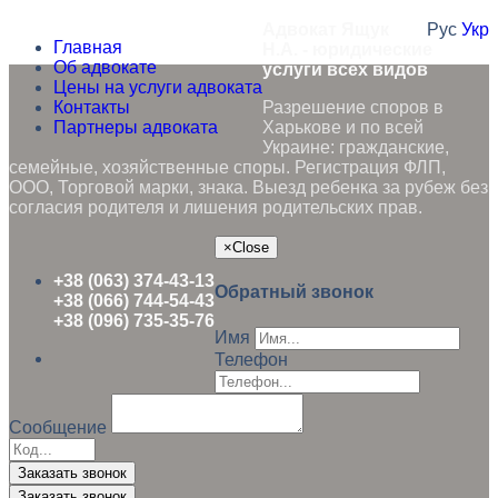
Адвокат Ящук
Рус
Укр
Главная
Н.А. - юридические
Об адвокате
услуги всех видов
Цены на услуги адвоката
Контакты
Разрешение споров в
Партнеры адвоката
Харькове и по всей
Украине: гражданские,
семейные, хозяйственные споры. Регистрация ФЛП,
ООО, Торговой марки, знака. Выезд ребенка за рубеж без
согласия родителя и лишения родительских прав.
×
Close
+38 (063) 374-43-13
Обратный звонок
+38 (066) 744-54-43
+38 (096) 735-35-76
Имя
Телефон
Сообщение
Заказать звонок