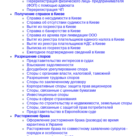
Перерегистрация физического лица- предпринимателя
(ФОП) с помощью адвоката
Перерегистрация ЧП
Получение справок в Киеве
Справка о несудимости в Киеве
Справка об отсутствии судимости в Киеве
Вытяг из госреестра в Киеве
Справка о банкротстве в Киеве
Справка из архива при ликвидации ООО
Вытяг из реестра плательщиков единого налога в Киеве
Вытяг из реестра плательщиков НДС в Киеве
Выписка из госреестра в Киеве
Ежегодное подтверждение сведений в Киеве
Разрешение споров
Представительство интересов в судах
Взыскание задолженности
Досудебное урегулирование спора
Споры с органами власти, налоговой, таможней
Разрешение трудовых споров
Споры по заключенному договору
Корпоративные споры: защита прав акционеров
Споры, связанные с ценными бумагами
Инвестиционные споры
Споры в сфере страхования
Споры по строительству и недвижимости, земельные споры
Споры, связанные с защитой прав потребителей
Представительство в Европейском суде
Расторжение брака
Оформление расторжения брака (развода) во время
карантина в Украине
Расторжение брака по совместному заявлению супругов -
порядок и особенности