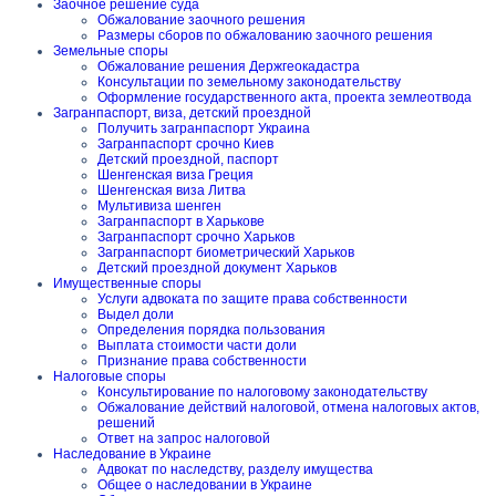
Заочное решение суда
Обжалование заочного решения
Размеры сборов по обжалованию заочного решения
Земельные споры
Обжалование решения Держгеокадастра
Консультации по земельному законодательству
Оформление государственного акта, проекта землеотвода
Загранпаспорт, виза, детский проездной
Получить загранпаспорт Украина
Загранпаспорт срочно Киев
Детский проездной, паспорт
Шенгенская виза Греция
Шенгенская виза Литва
Мультивиза шенген
Загранпаспорт в Харькове
Загранпаспорт срочно Харьков
Загранпаспорт биометрический Харьков
Детский проездной документ Харьков
Имущественные споры
Услуги адвоката по защите права собственности
Выдел доли
Определения порядка пользования
Выплата стоимости части доли
Признание права собственности
Налоговые споры
Консультирование по налоговому законодательству
Обжалование действий налоговой, отмена налоговых актов,
решений
Ответ на запрос налоговой
Наследование в Украине
Адвокат по наследству, разделу имущества
Общее о наследовании в Украине