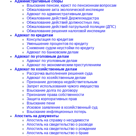
Административные споры
Взыскание пенсии, юрист по пенсионнам вопросам
Обжалование акта экологической инспекции
Адвокат по административным делам
Обжалование действий Держгеокадастра
Обжалование действий должностных лиц
Обжалование действий патрульной полиции (ДПС)
Обжалование решения налоговой инспекции
Адвокат по кредитам
Консультация по кредитам
Уменьшение процентов по кредиту
Снижение судом неустойки по кредиту
Адвокат по банковским делам
Адвокат по уголовным делам
Адвокат по уголовным делам
Адвокат по экономическим преступлениям
Адвокат по хозяйственным делам
Рассрочка выполнения решения суда
Адвокат по хозяйственным делам
Признание договора недействительным
Запрет использования чужого имущества
Взыскание долга по договору
Признание права собственности
Защита корпоративных прав
Взыскание пени
Исковое заявление в хозяйственный суд
Взыскание инфляционных потерь
Апостиль на документы
Апостиль на справку о несудимости
Апостиль на свидетельство о разводе
Апостиль на свидетельство о рождении
Апостиль на свидетельство о браке