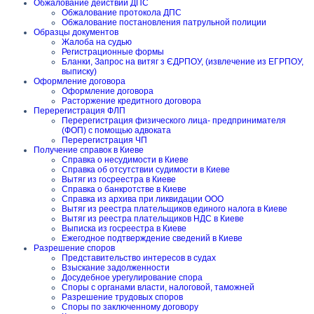
Обжалование действий ДПС
Обжалование протокола ДПС
Обжалование постановления патрульной полиции
Образцы документов
Жалоба на судью
Регистрационные формы
Бланки, Запрос на витяг з ЄДРПОУ, (извлечение из ЕГРПОУ,
выписку)
Оформление договора
Оформление договора
Расторжение кредитного договора
Перерегистрация ФЛП
Перерегистрация физического лица- предпринимателя
(ФОП) с помощью адвоката
Перерегистрация ЧП
Получение справок в Киеве
Справка о несудимости в Киеве
Справка об отсутствии судимости в Киеве
Вытяг из госреестра в Киеве
Справка о банкротстве в Киеве
Справка из архива при ликвидации ООО
Вытяг из реестра плательщиков единого налога в Киеве
Вытяг из реестра плательщиков НДС в Киеве
Выписка из госреестра в Киеве
Ежегодное подтверждение сведений в Киеве
Разрешение споров
Представительство интересов в судах
Взыскание задолженности
Досудебное урегулирование спора
Споры с органами власти, налоговой, таможней
Разрешение трудовых споров
Споры по заключенному договору