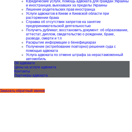
Юридические услуги, помощь адвоката для граждан Украины
и иностранцев, выехавших за пределы Украины
Лишение родительских прав иностранца
Услуги адвокатов в Киеве и Киевской области при
расторжении брака
Справка об отсутствии запретов на занятие
предпринимательской деятельностью
Получить дубликат, восстановить документ: об образовании,
аттестат, диплом, свидетельство о рождении, браке,
разводе, смерти и т.п
Раскрытие информации о бенефициарах
Получение (истребование повторно) решения суда с
помощью адвоката
Услуга адвоката по отмене штрафа за нерастаможенный
автомобиль
Об адвокате
Цены на услуги адвоката
Контакты
Партнеры адвоката
Заказать обратный звонок