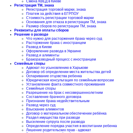
Смена КВЕД в Киеве
Регистрация ТМ, знака
Регистрация торговой марки, знака
Платеж за действия в ЕГРПОУ
Стоимость регистрации торговой марки
Основания для отказа в регистрации ТМ, знака
Размер сборов по регистрации ТМ, знака
Реквизиты для оплаты сборов
Решение о разводе
Что нужно для расторжения брака через суд
Расторжение брака с иностранцем
Развод в Киеве
Оформление развода в Украине
Развод и алименты
Бракоразводный процесс с иностранцем
Семейные споры
Адвокат по усыновлению в Харькове
Договор об определении места жительства детей
Оспаривание отцовства ребенка
Юридическая консультация по семейным вопросам
Установление факта совместного проживания
Семейные споры
Разрешение на брак с несовершеннолетним
Составление брачного договора
Признание брака недействительным
Развод через суд
Взыскание алиментов
Договор о материальном обеспечении ребёнка
Раздел имущества при разводе
Выселение супруга после развода
Определение порядка участия в воспитании ребенка
Лишение родительских прав - адвокат