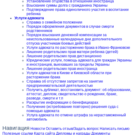
Установление отцовства в отношении иностранца
Взыскание суммы долга с гражданина Украины
Подтверждение права единоличного участия в воспитании
ребенка
Услуги адвоката
Справка о семейном положении
Порядок оформления документов в случае смерти
родственников
Порядок взыскания денежной компенсации за
неиспользованные календарные дни дополнительного
отпуска участникам боевых действий
Услуги адвоката по расторжению брака в Ивано-Франковске
Лишение родительских прав матери ребенка (детей)
Лишение родительских прав дистанционно
Юридические услуги, помощь адвоката для граждан Украины
и иностранцев, выехавших за пределы Украины
Лишение родительских прав иностранца
Услуги адвокатов в Киеве и Киевской области при
расторжении брака
Справка об отсутствии запретов на занятие
предпринимательской деятельностью
Получить дубликат, восстановить документ: об образовании,
аттестат, диплом, свидетельство о рождении, браке,
разводе, смерти и т.п
Раскрытие информации о бенефициарах
Получение (истребование повторно) решения суда с
помощью адвоката
Услуга адвоката по отмене штрафа за нерастаможенный
автомобиль
Навигация
Новости
Оставить отзыв/Задать вопрос
Написать письмо
Полезные ссылки
Карта сайта
Дипломы и награды
Документы