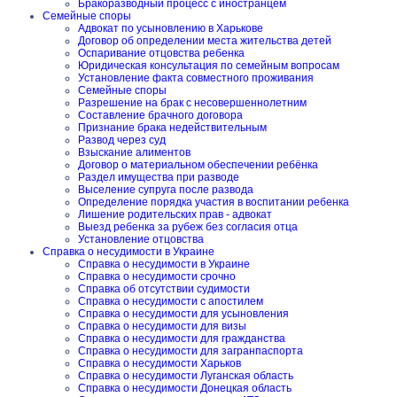
Бракоразводный процесс с иностранцем
Семейные споры
Адвокат по усыновлению в Харькове
Договор об определении места жительства детей
Оспаривание отцовства ребенка
Юридическая консультация по семейным вопросам
Установление факта совместного проживания
Семейные споры
Разрешение на брак с несовершеннолетним
Составление брачного договора
Признание брака недействительным
Развод через суд
Взыскание алиментов
Договор о материальном обеспечении ребёнка
Раздел имущества при разводе
Выселение супруга после развода
Определение порядка участия в воспитании ребенка
Лишение родительских прав - адвокат
Выезд ребенка за рубеж без согласия отца
Установление отцовства
Справка о несудимости в Украине
Справка о несудимости в Украине
Справка о несудимости срочно
Справка об отсутствии судимости
Справка о несудимости с апостилем
Справка о несудимости для усыновления
Справка о несудимости для визы
Справка о несудимости для гражданства
Справка о несудимости для загранпаспорта
Справка о несудимости Харьков
Справка о несудимости Луганская область
Справка о несудимости Донецкая область