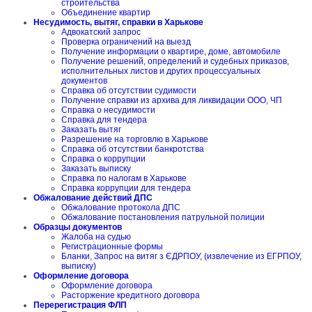
строительства
Объединение квартир
Несудимость, вытяг, справки в Харькове
Адвокатский запрос
Проверка ограничений на выезд
Получение информации о квартире, доме, автомобиле
Получение решений, определений и судебных приказов,
исполнительных листов и других процессуальных
документов
Справка об отсутствии судимости
Получение справки из архива для ликвидации ООО, ЧП
Справка о несудимости
Справка для тендера
Заказать вытяг
Разрешение на торговлю в Харькове
Справка об отсутствии банкротства
Справка о коррупции
Заказать выписку
Справка по налогам в Харькове
Справка коррупции для тендера
Обжалование действий ДПС
Обжалование протокола ДПС
Обжалование постановления патрульной полиции
Образцы документов
Жалоба на судью
Регистрационные формы
Бланки, Запрос на витяг з ЄДРПОУ, (извлечение из ЕГРПОУ,
выписку)
Оформление договора
Оформление договора
Расторжение кредитного договора
Перерегистрация ФЛП