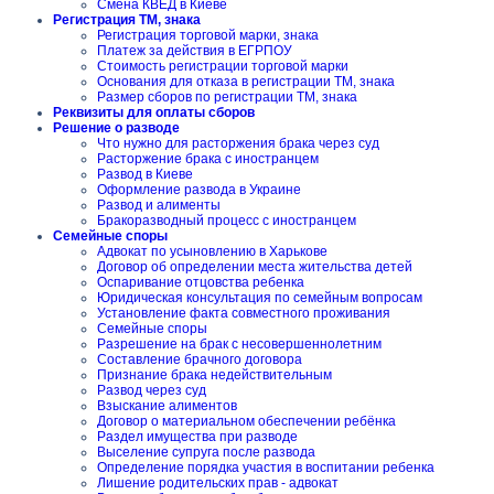
Смена КВЕД в Киеве
Регистрация ТМ, знака
Регистрация торговой марки, знака
Платеж за действия в ЕГРПОУ
Стоимость регистрации торговой марки
Основания для отказа в регистрации ТМ, знака
Размер сборов по регистрации ТМ, знака
Реквизиты для оплаты сборов
Решение о разводе
Что нужно для расторжения брака через суд
Расторжение брака с иностранцем
Развод в Киеве
Оформление развода в Украине
Развод и алименты
Бракоразводный процесс с иностранцем
Семейные споры
Адвокат по усыновлению в Харькове
Договор об определении места жительства детей
Оспаривание отцовства ребенка
Юридическая консультация по семейным вопросам
Установление факта совместного проживания
Семейные споры
Разрешение на брак с несовершеннолетним
Составление брачного договора
Признание брака недействительным
Развод через суд
Взыскание алиментов
Договор о материальном обеспечении ребёнка
Раздел имущества при разводе
Выселение супруга после развода
Определение порядка участия в воспитании ребенка
Лишение родительских прав - адвокат