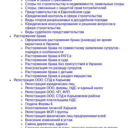
Споры в сфере страхования
Споры по строительству и недвижимости, земельные споры
Споры, связанные с защитой прав потребителей
Представительство в Европейском суде
Юридический контроль в сфере строительства
Виды споров разрешаемых в досудебном порядке
Юридическое консультирование и решение вопросов в
сфере строительства
Виды судебного представительства
Расторжение брака
Оформление расторжения брака (развода) во время
карантина в Украине
Расторжение брака по совместному заявлению супругов -
порядок и особенности
Расторжение брака в РАГСе
Расторжение брака в суде
Расторжение брака без присутствия в Украине
Консультация по разводу супругов
Расторжение брака с детьми
Расторжение брака и раздел имущества
Регистрация ООО, СПД в Харькове
Регистрация юридических лиц
Регистрация ООО, фирмы, НДС и единый налог
Регистрация ООО, ЧП, ФЛП
Регистрация ООО, СПД в Харьковском районе
Регистрация плательщика НДС
Подача Формы 6
Изготовление печатей Харьков
Регистрация ФОП I группы
Регистрация физических лиц-предпринимателей
Внесение изменений в устав
Смена директора, адреса