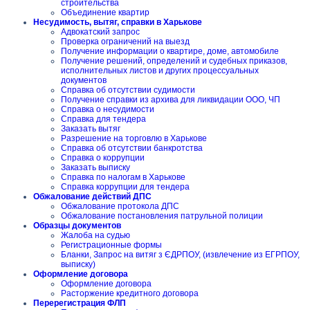
строительства
Объединение квартир
Несудимость, вытяг, справки в Харькове
Адвокатский запрос
Проверка ограничений на выезд
Получение информации о квартире, доме, автомобиле
Получение решений, определений и судебных приказов,
исполнительных листов и других процессуальных
документов
Справка об отсутствии судимости
Получение справки из архива для ликвидации ООО, ЧП
Справка о несудимости
Справка для тендера
Заказать вытяг
Разрешение на торговлю в Харькове
Справка об отсутствии банкротства
Справка о коррупции
Заказать выписку
Справка по налогам в Харькове
Справка коррупции для тендера
Обжалование действий ДПС
Обжалование протокола ДПС
Обжалование постановления патрульной полиции
Образцы документов
Жалоба на судью
Регистрационные формы
Бланки, Запрос на витяг з ЄДРПОУ, (извлечение из ЕГРПОУ,
выписку)
Оформление договора
Оформление договора
Расторжение кредитного договора
Перерегистрация ФЛП