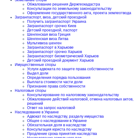
Земельные споры
Обжалование решения Держгеокадастра
Консультации по земельному законодательству
Оформление государственного акта, проекта землеотвода
Загранпаспорт, виза, детский проездной
Получить загранпаспорт Украина
Загранпаспорт срочно Киев
Детский проездной, паспорт
Шенгенская виза Греция
Шенгенская виза Литва
Мультивиза шенген
Загранпаспорт в Харькове
Загранпаспорт срочно Харьков
Загранпаспорт биометрический Харьков
Детский проездной документ Харьков
Имущественные споры
Услуги адвоката по защите права собственности
Выдел доли
Определения порядка пользования
Выплата стоимости части доли
Признание права собственности
Налоговые споры
Консультирование по налоговому законодательству
Обжалование действий налоговой, отмена налоговых актов,
решений
Ответ на запрос налоговой
Наследование в Украине
Адвокат по наследству, разделу имущества
Общее о наследовании в Украине
Обязательная доля в наследстве
Консультация юриста по наследству
Продление срока принятия наследства