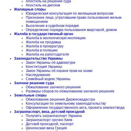
Апостиль на решение суда
Апостиль на диплом
Жилищные споры
Юридическая консультация по жилищным вопросам
Признание лица, утратившим право пользования жилым
помещением
Выселение в судебном порядке
Определение порядка пользования квартирой, домом
Жалоба в государственный орган
Жалоба в экологическую инспекцию
Жалоба на продавца
Жалоба в прокуратуру
Жалоба в полицию
Жалоба на работодателя
Законодательство Украины
Закон Украины об адвокатуре
Конституция Украины
Закон Украины об охране прав на знаки
Наследование
Семейный кодекс Украины
Заочное решение суда
Обжалование заочного решения
Размеры сборов по обжалованию заочного решения
Земельные споры
Обжалование решения Держгеокадастра
Консультации по земельному законодательству
Оформление государственного акта, проекта землеотвода
Загранпаспорт, виза, детский проездной
Получить загранпаспорт Украина
Загранпаспорт срочно Киев
Детский проездной, паспорт
Шенгенская виза Греция