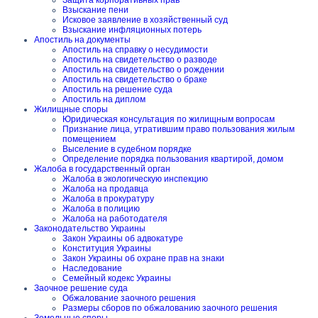
Защита корпоративных прав
Взыскание пени
Исковое заявление в хозяйственный суд
Взыскание инфляционных потерь
Апостиль на документы
Апостиль на справку о несудимости
Апостиль на свидетельство о разводе
Апостиль на свидетельство о рождении
Апостиль на свидетельство о браке
Апостиль на решение суда
Апостиль на диплом
Жилищные споры
Юридическая консультация по жилищным вопросам
Признание лица, утратившим право пользования жилым
помещением
Выселение в судебном порядке
Определение порядка пользования квартирой, домом
Жалоба в государственный орган
Жалоба в экологическую инспекцию
Жалоба на продавца
Жалоба в прокуратуру
Жалоба в полицию
Жалоба на работодателя
Законодательство Украины
Закон Украины об адвокатуре
Конституция Украины
Закон Украины об охране прав на знаки
Наследование
Семейный кодекс Украины
Заочное решение суда
Обжалование заочного решения
Размеры сборов по обжалованию заочного решения