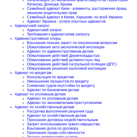
Легализация, установление факта смерти на территории
Луганска, Донецка, Крыма
Семейный адвокат Киев - алименты, расторжение брака,
лишение родительских прав
Семейный адвокат в Киеве, Харькове, по всей Украине
Адвокат Украина - услуги опытных адвокатов
Адвокатский запрос
Адвокатский запрос
Требования к адвокатскому запросу
Административные споры
Взыскание пенсии, юрист по пенсионнам вопросам
Обжалование акта экологической инспекции
Адвокат по административным делам
Обжалование действий Держгеокадастра
Обжалование действий должностных лиц
Обжалование действий патрульной полиции (ДПС)
Обжалование решения налоговой инспекции
Адвокат по кредитам
Консультация по кредитам
Уменьшение процентов по кредиту
Снижение судом неустойки по кредиту
Адвокат по банковским делам
Адвокат по уголовным делам
Адвокат по уголовным делам
Адвокат по экономическим преступлениям
Адвокат по хозяйственным делам
Рассрочка выполнения решения суда
Адвокат по хозяйственным делам
Признание договора недействительным
Запрет использования чужого имущества
Взыскание долга по договору
Признание права собственности