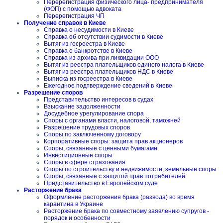
Перерегистрация физического лица- предпринимателя
(ФОП) с помощью адвоката
Перерегистрация ЧП
Получение справок в Киеве
Справка о несудимости в Киеве
Справка об отсутствии судимости в Киеве
Вытяг из госреестра в Киеве
Справка о банкротстве в Киеве
Справка из архива при ликвидации ООО
Вытяг из реестра плательщиков единого налога в Киеве
Вытяг из реестра плательщиков НДС в Киеве
Выписка из госреестра в Киеве
Ежегодное подтверждение сведений в Киеве
Разрешение споров
Представительство интересов в судах
Взыскание задолженности
Досудебное урегулирование спора
Споры с органами власти, налоговой, таможней
Разрешение трудовых споров
Споры по заключенному договору
Корпоративные споры: защита прав акционеров
Споры, связанные с ценными бумагами
Инвестиционные споры
Споры в сфере страхования
Споры по строительству и недвижимости, земельные споры
Споры, связанные с защитой прав потребителей
Представительство в Европейском суде
Расторжение брака
Оформление расторжения брака (развода) во время
карантина в Украине
Расторжение брака по совместному заявлению супругов -
порядок и особенности