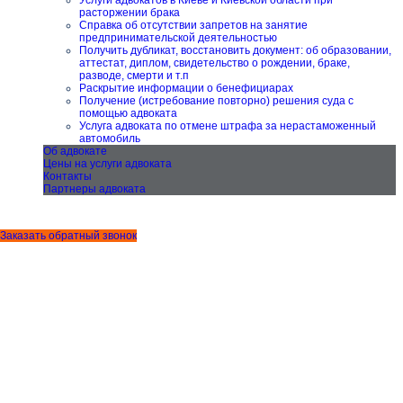
Услуги адвокатов в Киеве и Киевской области при
расторжении брака
Справка об отсутствии запретов на занятие
предпринимательской деятельностью
Получить дубликат, восстановить документ: об образовании,
аттестат, диплом, свидетельство о рождении, браке,
разводе, смерти и т.п
Раскрытие информации о бенефициарах
Получение (истребование повторно) решения суда с
помощью адвоката
Услуга адвоката по отмене штрафа за нерастаможенный
автомобиль
Об адвокате
Цены на услуги адвоката
Контакты
Партнеры адвоката
Заказать обратный звонок