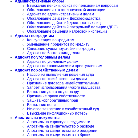
Административные споры
Взыскание пенсии, юрист по пенсионнам вопросам
Обжалование акта экологической инспекции
Адвокат по административным делам
Обжалование действий Держгеокадастра
Обжалование действий должностных лиц
Обжалование действий патрульной полиции (ДПС)
Обжалование решения налоговой инспекции
Адвокат по кредитам
Консультация по кредитам
Уменьшение процентов по кредиту
Снижение судом неустойки по кредиту
Адвокат по банковским делам
Адвокат по уголовным делам
Адвокат по уголовным делам
Адвокат по экономическим преступлениям
Адвокат по хозяйственным делам
Рассрочка выполнения решения суда
Адвокат по хозяйственным делам
Признание договора недействительным
Запрет использования чужого имущества
Взыскание долга по договору
Признание права собственности
Защита корпоративных прав
Взыскание пени
Исковое заявление в хозяйственный суд
Взыскание инфляционных потерь
Апостиль на документы
Апостиль на справку о несудимости
Апостиль на свидетельство о разводе
Апостиль на свидетельство о рождении
Апостиль на свидетельство о браке