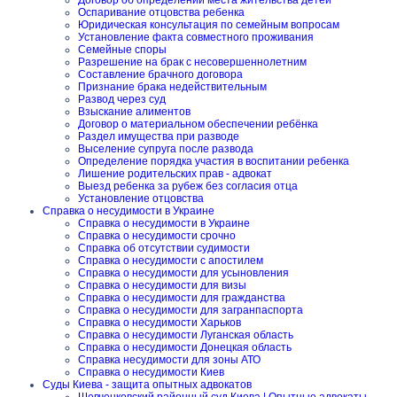
Договор об определении места жительства детей
Оспаривание отцовства ребенка
Юридическая консультация по семейным вопросам
Установление факта совместного проживания
Семейные споры
Разрешение на брак с несовершеннолетним
Составление брачного договора
Признание брака недействительным
Развод через суд
Взыскание алиментов
Договор о материальном обеспечении ребёнка
Раздел имущества при разводе
Выселение супруга после развода
Определение порядка участия в воспитании ребенка
Лишение родительских прав - адвокат
Выезд ребенка за рубеж без согласия отца
Установление отцовства
Справка о несудимости в Украине
Справка о несудимости в Украине
Справка о несудимости срочно
Справка об отсутствии судимости
Справка о несудимости с апостилем
Справка о несудимости для усыновления
Справка о несудимости для визы
Справка о несудимости для гражданства
Справка о несудимости для загранпаспорта
Справка о несудимости Харьков
Справка о несудимости Луганская область
Справка о несудимости Донецкая область
Справка несудимости для зоны АТО
Справка о несудимости Киев
Суды Киева - защита опытных адвокатов