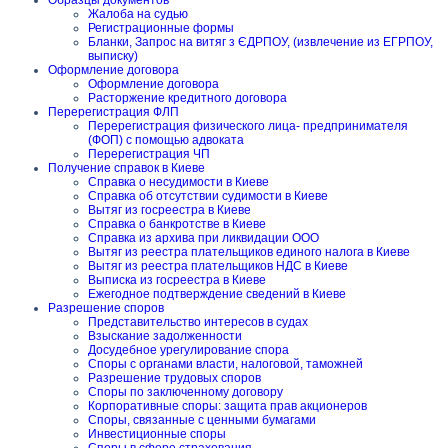
Образцы документов
Жалоба на судью
Регистрационные формы
Бланки, Запрос на витяг з ЄДРПОУ, (извлечение из ЕГРПОУ,
выписку)
Оформление договора
Оформление договора
Расторжение кредитного договора
Перерегистрация ФЛП
Перерегистрация физического лица- предпринимателя
(ФОП) с помощью адвоката
Перерегистрация ЧП
Получение справок в Киеве
Справка о несудимости в Киеве
Справка об отсутствии судимости в Киеве
Вытяг из госреестра в Киеве
Справка о банкротстве в Киеве
Справка из архива при ликвидации ООО
Вытяг из реестра плательщиков единого налога в Киеве
Вытяг из реестра плательщиков НДС в Киеве
Выписка из госреестра в Киеве
Ежегодное подтверждение сведений в Киеве
Разрешение споров
Представительство интересов в судах
Взыскание задолженности
Досудебное урегулирование спора
Споры с органами власти, налоговой, таможней
Разрешение трудовых споров
Споры по заключенному договору
Корпоративные споры: защита прав акционеров
Споры, связанные с ценными бумагами
Инвестиционные споры