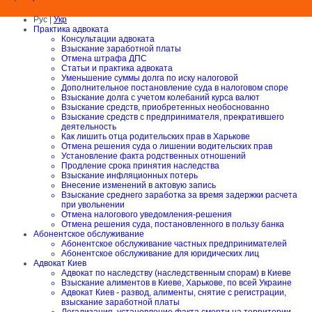
Рус |
Укр
Практика адвоката
Консультации адвоката
Взыскание заработной платы
Отмена штрафа ДПС
Статьи и практика адвоката
Уменьшение суммы долга по иску налоговой
Дополнительное постановление суда в налоговом споре
Взыскание долга с учетом колебаний курса валют
Взыскание средств, приобретенных необоснованно
Взыскание средств с предпринимателя, прекратившего
деятельность
Как лишить отца родительских прав в Харькове
Отмена решения суда о лишении водительских прав
Установление факта родственных отношений
Продление срока принятия наследства
Взыскание инфляционных потерь
Внесение изменений в актовую запись
Взыскание среднего заработка за время задержки расчета
при увольнении
Отмена налогового уведомления-решения
Отмена решения суда, постановленного в пользу банка
Абонентское обслуживание
Абонентское обслуживание частных предпринимателей
Абонентское обслуживание для юридических лиц
Адвокат Киев
Адвокат по наследству (наследственным спорам) в Киеве
Взыскание алиментов в Киеве, Харькове, по всей Украине
Адвокат Киев - развод, алименты, снятие с регистрации,
взыскание заработной платы