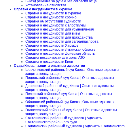
Выезд ребенка за рубеж без согласия отца
Установление отцовства
Справка о несудимости в Украине
Справка о несудимости в Украине
Справка о несудимости срочно
Справка об отсутствии судимости
Справка о несудимости с апостилем
Справка о несудимости для усыновления
Справка о несудимости для визы
Справка о несудимости для гражданства
Справка о несудимости для загранпаспорта
Справка о несудимости Харьков
Справка о несудимости Луганская область
Справка о несудимости Донецкая область
Справка несудимости для зоны АТО
Справка о несудимости Киев
Суды Киева - защита опытных адвокатов
Шевченковский районный суд Киева | Опытные адвокаты -
защита, консультация
Подольский районный суд Киева | Опытные адвокаты -
защита, консультация
Деснянский районный суд Киева | Опытные адвокаты -
защита, консультация
Печерский районный суд Киева | Опытные адвокаты -
защита, консультация
Оболонский районный суд Киева | Опытные адвокаты -
защита, консультация
Голосеевский районный суд Киева | Опытные адвокаты -
защита, консультация
Святошинский районный суд Киева | Адвокаты
Святошинского районного суда
Соломенский районный суд Киева | Адвокаты Соломенского