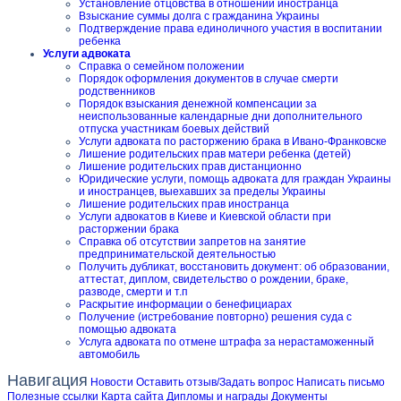
Установление отцовства в отношении иностранца
Взыскание суммы долга с гражданина Украины
Подтверждение права единоличного участия в воспитании
ребенка
Услуги адвоката
Справка о семейном положении
Порядок оформления документов в случае смерти
родственников
Порядок взыскания денежной компенсации за
неиспользованные календарные дни дополнительного
отпуска участникам боевых действий
Услуги адвоката по расторжению брака в Ивано-Франковске
Лишение родительских прав матери ребенка (детей)
Лишение родительских прав дистанционно
Юридические услуги, помощь адвоката для граждан Украины
и иностранцев, выехавших за пределы Украины
Лишение родительских прав иностранца
Услуги адвокатов в Киеве и Киевской области при
расторжении брака
Справка об отсутствии запретов на занятие
предпринимательской деятельностью
Получить дубликат, восстановить документ: об образовании,
аттестат, диплом, свидетельство о рождении, браке,
разводе, смерти и т.п
Раскрытие информации о бенефициарах
Получение (истребование повторно) решения суда с
помощью адвоката
Услуга адвоката по отмене штрафа за нерастаможенный
автомобиль
Навигация
Новости
Оставить отзыв/Задать вопрос
Написать письмо
Полезные ссылки
Карта сайта
Дипломы и награды
Документы