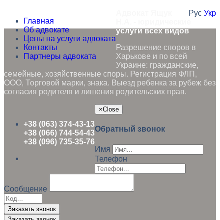
Адвокат Ящук
Рус
Укр
Главная
Н.А. - юридические
Об адвокате
услуги всех видов
Цены на услуги адвоката
Контакты
Разрешение споров в
Партнеры адвоката
Харькове и по всей
Украине: гражданские,
семейные, хозяйственные споры. Регистрация ФЛП,
ООО, Торговой марки, знака. Выезд ребенка за рубеж без
согласия родителя и лишения родительских прав.
×
Close
+38 (063) 374-43-13
Обратный звонок
+38 (066) 744-54-43
+38 (096) 735-35-76
Имя
Телефон
Сообщение
Заказать звонок