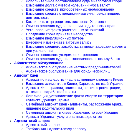
Дополнительное постановление суда в налоговом споре
Взыскание долга с учетом колебаний курса валют
Взыскание средств, приобретенных необоснованно
Взыскание средств с предпринимателя, прекратившего
деятельность
Как лишить отца родительских прав в Харькове
Отмена решения суда о лишении водительских прав
Установление факта родственных отношений
Продление срока принятия наследства
Взыскание инфляционных потерь
Внесение изменений в актовую запись
Взыскание среднего заработка за время задержки расчета
при увольнении
Отмена налогового уведомления-решения
Отмена решения суда, постановленного в пользу банка
Абонентское обслуживание
Абонентское обслуживание частных предпринимателей
Абонентское обслуживание для юридических лиц
Адвокат Киев
Адвокат по наследству (наследственным спорам) в Киеве
Взыскание алиментов в Киеве, Харькове, по всей Украине
Адвокат Киев - развод, алименты, снятие с регистрации,
взыскание заработной платы
Легализация, установление факта смерти на территории
Луганска, Донецка, Крыма
Семейный адвокат Киев - алименты, расторжение брака,
лишение родительских прав
Семейный адвокат в Киеве, Харькове, по всей Украине
Адвокат Украина - услуги опытных адвокатов
Адвокатский запрос
Адвокатский запрос
Требования к адвокатскому запросу