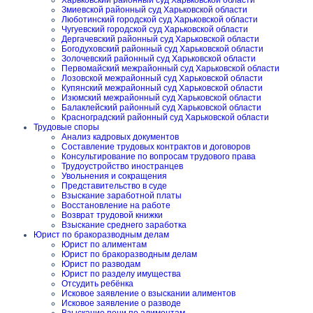
Харьковский районный суд Харьковской области
Змиевской районный суд Харьковской области
Люботинский городской суд Харьковской области
Чугуевский городской суд Харьковской области
Дергачевский районный суд Харьковской области
Богодуховский районный суд Харьковской области
Золочевский районный суд Харьковской области
Первомайский межрайонный суд Харьковской области
Лозовской межрайонный суд Харьковской области
Купянский межрайонный суд Харьковской области
Изюмский межрайонный суд Харьковской области
Балаклейский районный суд Харьковской области
Красноградский районный суд Харьковской области
Трудовые споры
Анализ кадровых документов
Составление трудовых контрактов и договоров
Консультирование по вопросам трудового права
Трудоустройство иностранцев
Увольнения и сокращения
Представительство в суде
Взыскание заработной платы
Восстановление на работе
Возврат трудовой книжки
Взыскание среднего заработка
Юрист по бракоразводным делам
Юрист по алиментам
Юрист по бракоразводным делам
Юрист по разводам
Юрист по разделу имущества
Отсудить ребёнка
Исковое заявление о взыскании алиментов
Исковое заявление о разводе