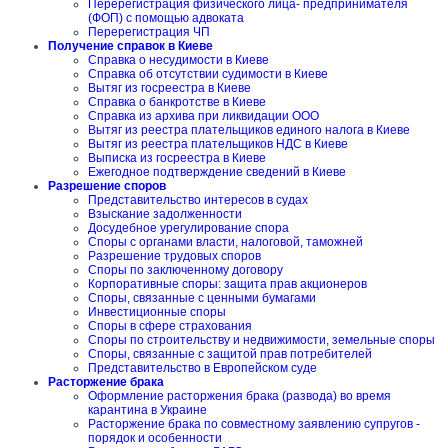
Перерегистрация физического лица- предпринимателя
(ФОП) с помощью адвоката
Перерегистрация ЧП
Получение справок в Киеве
Справка о несудимости в Киеве
Справка об отсутствии судимости в Киеве
Вытяг из госреестра в Киеве
Справка о банкротстве в Киеве
Справка из архива при ликвидации ООО
Вытяг из реестра плательщиков единого налога в Киеве
Вытяг из реестра плательщиков НДС в Киеве
Выписка из госреестра в Киеве
Ежегодное подтверждение сведений в Киеве
Разрешение споров
Представительство интересов в судах
Взыскание задолженности
Досудебное урегулирование спора
Споры с органами власти, налоговой, таможней
Разрешение трудовых споров
Споры по заключенному договору
Корпоративные споры: защита прав акционеров
Споры, связанные с ценными бумагами
Инвестиционные споры
Споры в сфере страхования
Споры по строительству и недвижимости, земельные споры
Споры, связанные с защитой прав потребителей
Представительство в Европейском суде
Расторжение брака
Оформление расторжения брака (развода) во время
карантина в Украине
Расторжение брака по совместному заявлению супругов -
порядок и особенности