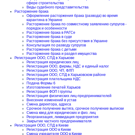
сфере строительства
Виды судебного представительства
Расторжение брака
Оформление расторжения брака (развода) во время
карантина в Украине
Расторжение брака по совместному заявлению супругов -
порядок и особенности
Расторжение брака в РАГСе
Расторжение брака в суде
Расторжение брака без присутствия в Украине
Консультация по разводу супругов
Расторжение брака с детьми
Расторжение брака и раздел имущества
Регистрация ООО, СПД в Харькове
Регистрация юридических лиц
Регистрация ООО, фирмы, НДС и единый налог
Регистрация ООО, ЧП, ФЛП
Регистрация ООО, СПД в Харьковском районе
Регистрация плательщика НДС
Подача Формы 6
Изготовление печатей Харьков
Регистрация ФОП I группы
Регистрация физических лиц-предпринимателей
Внесение изменений в устав
Смена директора, адреса
Срочное получение вытяга, срочное получение выписки
Смена квед для юридических и физ. лиц
Реорганизация, ликвидация предприятия
Закрытие частного предпринимателя
Регистрация ООО, СПД в Киеве
Регистрация ООО в Киеве
Смена учредителя ООО в Киеве