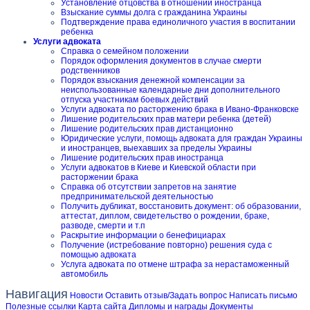
Установление отцовства в отношении иностранца
Взыскание суммы долга с гражданина Украины
Подтверждение права единоличного участия в воспитании
ребенка
Услуги адвоката
Справка о семейном положении
Порядок оформления документов в случае смерти
родственников
Порядок взыскания денежной компенсации за
неиспользованные календарные дни дополнительного
отпуска участникам боевых действий
Услуги адвоката по расторжению брака в Ивано-Франковске
Лишение родительских прав матери ребенка (детей)
Лишение родительских прав дистанционно
Юридические услуги, помощь адвоката для граждан Украины
и иностранцев, выехавших за пределы Украины
Лишение родительских прав иностранца
Услуги адвокатов в Киеве и Киевской области при
расторжении брака
Справка об отсутствии запретов на занятие
предпринимательской деятельностью
Получить дубликат, восстановить документ: об образовании,
аттестат, диплом, свидетельство о рождении, браке,
разводе, смерти и т.п
Раскрытие информации о бенефициарах
Получение (истребование повторно) решения суда с
помощью адвоката
Услуга адвоката по отмене штрафа за нерастаможенный
автомобиль
Навигация
Новости
Оставить отзыв/Задать вопрос
Написать письмо
Полезные ссылки
Карта сайта
Дипломы и награды
Документы