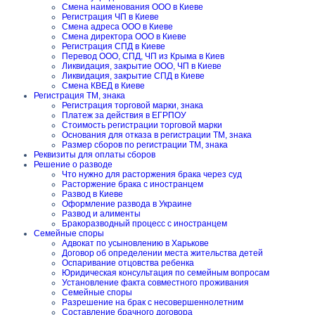
Смена наименования ООО в Киеве
Регистрация ЧП в Киеве
Смена адреса ООО в Киеве
Смена директора ООО в Киеве
Регистрация СПД в Киеве
Перевод ООО, СПД, ЧП из Крыма в Киев
Ликвидация, закрытие ООО, ЧП в Киеве
Ликвидация, закрытие СПД в Киеве
Смена КВЕД в Киеве
Регистрация ТМ, знака
Регистрация торговой марки, знака
Платеж за действия в ЕГРПОУ
Стоимость регистрации торговой марки
Основания для отказа в регистрации ТМ, знака
Размер сборов по регистрации ТМ, знака
Реквизиты для оплаты сборов
Решение о разводе
Что нужно для расторжения брака через суд
Расторжение брака с иностранцем
Развод в Киеве
Оформление развода в Украине
Развод и алименты
Бракоразводный процесс с иностранцем
Семейные споры
Адвокат по усыновлению в Харькове
Договор об определении места жительства детей
Оспаривание отцовства ребенка
Юридическая консультация по семейным вопросам
Установление факта совместного проживания
Семейные споры
Разрешение на брак с несовершеннолетним
Составление брачного договора