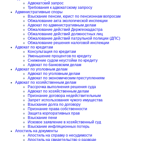
Адвокатский запрос
Требования к адвокатскому запросу
Административные споры
Взыскание пенсии, юрист по пенсионнам вопросам
Обжалование акта экологической инспекции
Адвокат по административным делам
Обжалование действий Держгеокадастра
Обжалование действий должностных лиц
Обжалование действий патрульной полиции (ДПС)
Обжалование решения налоговой инспекции
Адвокат по кредитам
Консультация по кредитам
Уменьшение процентов по кредиту
Снижение судом неустойки по кредиту
Адвокат по банковским делам
Адвокат по уголовным делам
Адвокат по уголовным делам
Адвокат по экономическим преступлениям
Адвокат по хозяйственным делам
Рассрочка выполнения решения суда
Адвокат по хозяйственным делам
Признание договора недействительным
Запрет использования чужого имущества
Взыскание долга по договору
Признание права собственности
Защита корпоративных прав
Взыскание пени
Исковое заявление в хозяйственный суд
Взыскание инфляционных потерь
Апостиль на документы
Апостиль на справку о несудимости
Апостиль на свидетельство о разводе