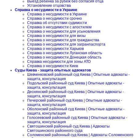
Выезд ребенка за рубеж без согласия отца
Установление отцовства
Справка о несудимости в Украине
Справка о несудимости в Украине
Справка о несудимости срочно
Справка об отсутствии судимости
Справка о несудимости с апостилем
Справка о несудимости для усыновления
Справка о несудимости для визы
Справка о несудимости для гражданства
Справка о несудимости для загранпаспорта
Справка о несудимости Харьков
Справка о несудимости Луганская область
Справка о несудимости Донецкая область
Справка несудимости для зоны АТО
Справка о несудимости Киев
Суды Киева - защита опытных адвокатов
Шевченковский районный суд Киева | Опытные адвокаты -
защита, консультация
Подольский районный суд Киева | Опытные адвокаты -
защита, консультация
Деснянский районный суд Киева | Опытные адвокаты -
защита, консультация
Печерский районный суд Киева | Опытные адвокаты -
защита, консультация
Оболонский районный суд Киева | Опытные адвокаты -
защита, консультация
Голосеевский районный суд Киева | Опытные адвокаты -
защита, консультация
Святошинский районный суд Киева | Адвокаты
Святошинского районного суда
Соломенский районный суд Киева | Адвокаты Соломенского