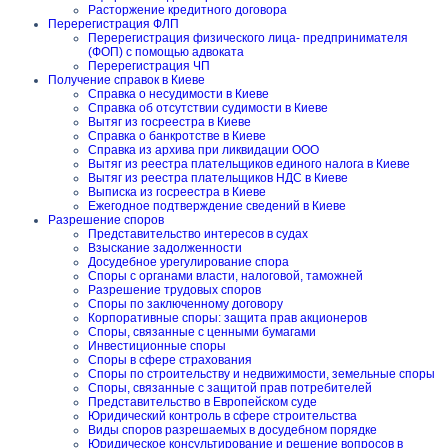
Расторжение кредитного договора
Перерегистрация ФЛП
Перерегистрация физического лица- предпринимателя
(ФОП) с помощью адвоката
Перерегистрация ЧП
Получение справок в Киеве
Справка о несудимости в Киеве
Справка об отсутствии судимости в Киеве
Вытяг из госреестра в Киеве
Справка о банкротстве в Киеве
Справка из архива при ликвидации ООО
Вытяг из реестра плательщиков единого налога в Киеве
Вытяг из реестра плательщиков НДС в Киеве
Выписка из госреестра в Киеве
Ежегодное подтверждение сведений в Киеве
Разрешение споров
Представительство интересов в судах
Взыскание задолженности
Досудебное урегулирование спора
Споры с органами власти, налоговой, таможней
Разрешение трудовых споров
Споры по заключенному договору
Корпоративные споры: защита прав акционеров
Споры, связанные с ценными бумагами
Инвестиционные споры
Споры в сфере страхования
Споры по строительству и недвижимости, земельные споры
Споры, связанные с защитой прав потребителей
Представительство в Европейском суде
Юридический контроль в сфере строительства
Виды споров разрешаемых в досудебном порядке
Юридическое консультирование и решение вопросов в