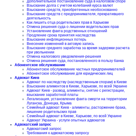
Дополнительное постановление суда в налоговом споре
Взыскание долга с учетом колебаний курса валют
Взыскание средств, приобретенных необоснованно
Взыскание средств с предпринимателя, прекратившего
деятельность
Как лишить отца родительских прав в Харькове
Отмена решения суда о лишении водительских прав
Установление факта родственных отношений
Продление срока принятия наследства
Взыскание инфляционных потерь
Внесение изменений в актовую запись
Взыскание среднего заработка за время задержки расчета
при увольнении
Отмена налогового уведомления-решения
Отмена решения суда, постановленного в пользу банка
Абонентское обслуживание
Абонентское обслуживание частных предпринимателей
Абонентское обслуживание для юридических лиц
Адвокат Киев
Адвокат по наследству (наследственным спорам) в Киеве
Взыскание алиментов в Киеве, Харькове, по всей Украине
Адвокат Киев - развод, алименты, снятие с регистрации,
взыскание заработной платы
Легализация, установление факта смерти на территории
Луганска, Донецка, Крыма
Семейный адвокат Киев - алименты, расторжение брака,
лишение родительских прав
Семейный адвокат в Киеве, Харькове, по всей Украине
Адвокат Украина - услуги опытных адвокатов
Адвокатский запрос
Адвокатский запрос
Требования к адвокатскому запросу