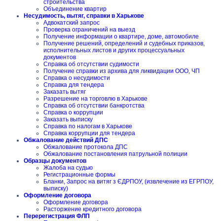
строительства
Объединение квартир
Несудимость, вытяг, справки в Харькове
Адвокатский запрос
Проверка ограничений на выезд
Получение информации о квартире, доме, автомобиле
Получение решений, определений и судебных приказов,
исполнительных листов и других процессуальных
документов
Справка об отсутствии судимости
Получение справки из архива для ликвидации ООО, ЧП
Справка о несудимости
Справка для тендера
Заказать вытяг
Разрешение на торговлю в Харькове
Справка об отсутствии банкротства
Справка о коррупции
Заказать выписку
Справка по налогам в Харькове
Справка коррупции для тендера
Обжалование действий ДПС
Обжалование протокола ДПС
Обжалование постановления патрульной полиции
Образцы документов
Жалоба на судью
Регистрационные формы
Бланки, Запрос на витяг з ЄДРПОУ, (извлечение из ЕГРПОУ,
выписку)
Оформление договора
Оформление договора
Расторжение кредитного договора
Перерегистрация ФЛП