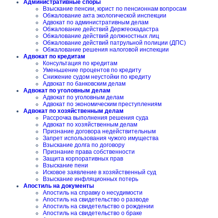
Административные споры
Взыскание пенсии, юрист по пенсионнам вопросам
Обжалование акта экологической инспекции
Адвокат по административным делам
Обжалование действий Держгеокадастра
Обжалование действий должностных лиц
Обжалование действий патрульной полиции (ДПС)
Обжалование решения налоговой инспекции
Адвокат по кредитам
Консультация по кредитам
Уменьшение процентов по кредиту
Снижение судом неустойки по кредиту
Адвокат по банковским делам
Адвокат по уголовным делам
Адвокат по уголовным делам
Адвокат по экономическим преступлениям
Адвокат по хозяйственным делам
Рассрочка выполнения решения суда
Адвокат по хозяйственным делам
Признание договора недействительным
Запрет использования чужого имущества
Взыскание долга по договору
Признание права собственности
Защита корпоративных прав
Взыскание пени
Исковое заявление в хозяйственный суд
Взыскание инфляционных потерь
Апостиль на документы
Апостиль на справку о несудимости
Апостиль на свидетельство о разводе
Апостиль на свидетельство о рождении
Апостиль на свидетельство о браке