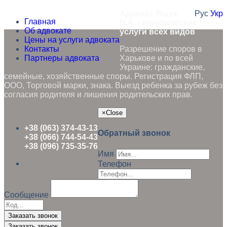
Адвокат Ящук
Рус
Укр
Главная
Н.А. - юридические
Об адвокате
услуги всех видов
Цены на услуги адвоката
Контакты
Разрешение споров в
Партнеры адвоката
Харькове и по всей
Украине: гражданские,
семейные, хозяйственные споры. Регистрация ФЛП,
ООО, Торговой марки, знака. Выезд ребенка за рубеж без
согласия родителя и лишения родительских прав.
×
Close
+38 (063) 374-43-13
Обратный звонок
+38 (066) 744-54-43
+38 (096) 735-35-76
Имя
Телефон
Сообщение
Заказать звонок