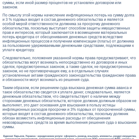
суммы, если иной размер процентов не установлен договором или
законом.
По смыслу этой нормы начисление инфляционных потерь на сумму долга
и 3 % годовых входит в состав денежного обязательства и является
особой мерой ответственности должника за просрочку денежного
обязательства, поскольку выступает способом защиты имущественных
прав и интересов, который заключается в возмещении материальных
потерь кредитора от обесценивания денежных средств вследствие
инфляционных процессов и получении компенсации (платы) от должника
за пользование удерживаемыми денежными средствами, подлежащими к
уплате кредитору.
Следовательно, положения указанной нормы права предусматривают, что
обязательства могут возникать непосредственно из договоров и иных
сделок, предусмотренных законом, а также сделок, не предусмотренных
законом, но не противоречащих ему, а в отдельных случаях
установленные актами гражданского законодательства гражданские права
и обязанности могут возникать из решения суда.
Таким образом, если решением суда взыскана денежная сумма аванса и
такое обязательство сводится к уплате денег, следовательно, является
денежным обязательством, что свидетельствует о наличии между
сторонами денежных обязательств, которое должник должным образом не
выполняет, это дает основания для взыскания в пользу истицы
инфляционных расходов просрочки и 3% годовых от просроченной суммы,
которые входят в состав денежного обязательства, поскольку должник
обязан возместить инфляционные расходы от обесценения
невозвращенных средств за время выполнения решения суда о взыскании
суммы.
Адвокат Харьков, Украина - юридические услуги: оформить развод, взыскать алименты, раздел имущества,
регистрация предприятия, регистрация торговой марки, ренистрация ООО, регистрация ФЛП, семейные