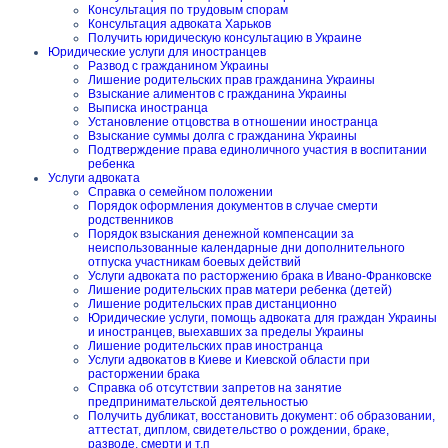
Консультация по трудовым спорам
Консультация адвоката Харьков
Получить юридическую консультацию в Украине
Юридические услуги для иностранцев
Развод с гражданином Украины
Лишение родительских прав гражданина Украины
Взыскание алиментов с гражданина Украины
Выписка иностранца
Установление отцовства в отношении иностранца
Взыскание суммы долга с гражданина Украины
Подтверждение права единоличного участия в воспитании
ребенка
Услуги адвоката
Справка о семейном положении
Порядок оформления документов в случае смерти
родственников
Порядок взыскания денежной компенсации за
неиспользованные календарные дни дополнительного
отпуска участникам боевых действий
Услуги адвоката по расторжению брака в Ивано-Франковске
Лишение родительских прав матери ребенка (детей)
Лишение родительских прав дистанционно
Юридические услуги, помощь адвоката для граждан Украины
и иностранцев, выехавших за пределы Украины
Лишение родительских прав иностранца
Услуги адвокатов в Киеве и Киевской области при
расторжении брака
Справка об отсутствии запретов на занятие
предпринимательской деятельностью
Получить дубликат, восстановить документ: об образовании,
аттестат, диплом, свидетельство о рождении, браке,
разводе, смерти и т.п