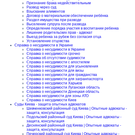
Признание брака недействительным
Развод через суд
Взыскание алиментов
Договор о материальном обеспечении ребёнка
Раздел имущества при разводе
Выселение супруга после развода
Определение порядка участия в воспитании ребенка
Лишение родительских прав - адвокат
Выезд ребенка за рубеж без согласия отца
Установление отцовства
Справка о несудимости в Украине
Справка о несудимости в Украине
Справка о несудимости срочно
Справка об отсутствии судимости
Справка о несудимости с апостилем
Справка о несудимости для усыновления
Справка о несудимости для визы
Справка о несудимости для гражданства
Справка о несудимости для загранпаспорта
Справка о несудимости Харьков
Справка о несудимости Луганская область
Справка о несудимости Донецкая область
Справка несудимости для зоны АТО
Справка о несудимости Киев
Суды Киева - защита опытных адвокатов
Шевченковский районный суд Киева | Опытные адвокаты -
защита, консультация
Подольский районный суд Киева | Опытные адвокаты -
защита, консультация
Деснянский районный суд Киева | Опытные адвокаты -
защита, консультация
Печерский районный суд Киева | Опытные адвокаты -