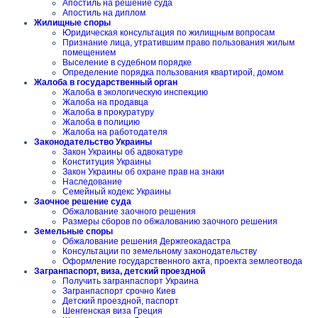
Апостиль на решение суда
Апостиль на диплом
Жилищные споры
Юридическая консультация по жилищным вопросам
Признание лица, утратившим право пользования жилым
помещением
Выселение в судебном порядке
Определение порядка пользования квартирой, домом
Жалоба в государственный орган
Жалоба в экологическую инспекцию
Жалоба на продавца
Жалоба в прокуратуру
Жалоба в полицию
Жалоба на работодателя
Законодательство Украины
Закон Украины об адвокатуре
Конституция Украины
Закон Украины об охране прав на знаки
Наследование
Семейный кодекс Украины
Заочное решение суда
Обжалование заочного решения
Размеры сборов по обжалованию заочного решения
Земельные споры
Обжалование решения Держгеокадастра
Консультации по земельному законодательству
Оформление государственного акта, проекта землеотвода
Загранпаспорт, виза, детский проездной
Получить загранпаспорт Украина
Загранпаспорт срочно Киев
Детский проездной, паспорт
Шенгенская виза Греция