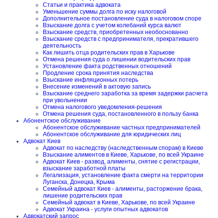
Статьи и практика адвоката
Уменьшение суммы долга по иску налоговой
Дополнительное постановление суда в налоговом споре
Взыскание долга с учетом колебаний курса валют
Взыскание средств, приобретенных необоснованно
Взыскание средств с предпринимателя, прекратившего
деятельность
Как лишить отца родительских прав в Харькове
Отмена решения суда о лишении водительских прав
Установление факта родственных отношений
Продление срока принятия наследства
Взыскание инфляционных потерь
Внесение изменений в актовую запись
Взыскание среднего заработка за время задержки расчета
при увольнении
Отмена налогового уведомления-решения
Отмена решения суда, постановленного в пользу банка
Абонентское обслуживание
Абонентское обслуживание частных предпринимателей
Абонентское обслуживание для юридических лиц
Адвокат Киев
Адвокат по наследству (наследственным спорам) в Киеве
Взыскание алиментов в Киеве, Харькове, по всей Украине
Адвокат Киев - развод, алименты, снятие с регистрации,
взыскание заработной платы
Легализация, установление факта смерти на территории
Луганска, Донецка, Крыма
Семейный адвокат Киев - алименты, расторжение брака,
лишение родительских прав
Семейный адвокат в Киеве, Харькове, по всей Украине
Адвокат Украина - услуги опытных адвокатов
Адвокатский запрос