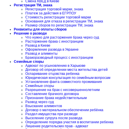
Смена КВЕД в Киеве
Регистрация ТМ, знака
Регистрация торговой марки, знака
Платеж за действия в ЕГРПОУ
Стоимость регистрации торговой марки
Основания для отказа в регистрации ТМ, знака
Размер сборов по регистрации ТМ, знака
Реквизиты для оплаты сборов
Решение о разводе
Что нужно для расторжения брака через суд
Расторжение брака с иностранцем
Развод в Киеве
Оформление развода в Украине
Развод и алименты
Бракоразводный процесс с иностранцем
Семейные споры
Адвокат по усыновлению в Харькове
Договор об определении места жительства детей
Оспаривание отцовства ребенка
Юридическая консультация по семейным вопросам
Установление факта совместного проживания
Семейные споры
Разрешение на брак с несовершеннолетним
Составление брачного договора
Признание брака недействительным
Развод через суд
Взыскание алиментов
Договор о материальном обеспечении ребёнка
Раздел имущества при разводе
Выселение супруга после развода
Определение порядка участия в воспитании ребенка
Лишение родительских прав - адвокат