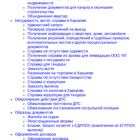
недвижимости
Получение документов для начала и окончания
строительства
Объединение квартир
Несудимость, вытяг, справки в Харькове
Адвокатский запрос
Проверка ограничений на выезд
Получение информации о квартире, доме, автомобиле
Получение решений, определений и судебных приказов,
исполнительных листов и других процессуальных
документов
Справка об отсутствии судимости
Получение справки из архива для ликвидации ООО, ЧП
Справка о несудимости
Справка для тендера
Заказать вытяг
Разрешение на торговлю в Харькове
Справка об отсутствии банкротства
Справка о коррупции
Заказать выписку
Справка по налогам в Харькове
Справка коррупции для тендера
Обжалование действий ДПС
Обжалование протокола ДПС
Обжалование постановления патрульной полиции
Образцы документов
Жалоба на судью
Регистрационные формы
Бланки, Запрос на витяг з ЄДРПОУ, (извлечение из ЕГРПОУ,
выписку)
Оформление договора
Оформление договора