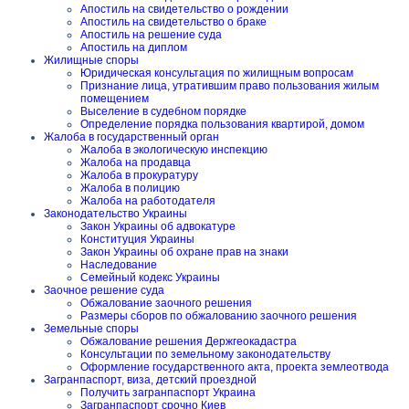
Апостиль на свидетельство о рождении
Апостиль на свидетельство о браке
Апостиль на решение суда
Апостиль на диплом
Жилищные споры
Юридическая консультация по жилищным вопросам
Признание лица, утратившим право пользования жилым
помещением
Выселение в судебном порядке
Определение порядка пользования квартирой, домом
Жалоба в государственный орган
Жалоба в экологическую инспекцию
Жалоба на продавца
Жалоба в прокуратуру
Жалоба в полицию
Жалоба на работодателя
Законодательство Украины
Закон Украины об адвокатуре
Конституция Украины
Закон Украины об охране прав на знаки
Наследование
Семейный кодекс Украины
Заочное решение суда
Обжалование заочного решения
Размеры сборов по обжалованию заочного решения
Земельные споры
Обжалование решения Держгеокадастра
Консультации по земельному законодательству
Оформление государственного акта, проекта землеотвода
Загранпаспорт, виза, детский проездной
Получить загранпаспорт Украина
Загранпаспорт срочно Киев