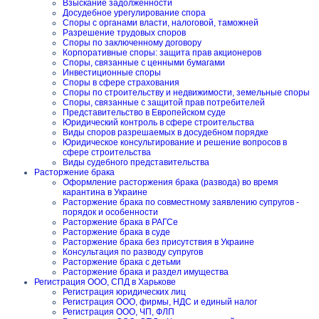
Взыскание задолженности
Досудебное урегулирование спора
Споры с органами власти, налоговой, таможней
Разрешение трудовых споров
Споры по заключенному договору
Корпоративные споры: защита прав акционеров
Споры, связанные с ценными бумагами
Инвестиционные споры
Споры в сфере страхования
Споры по строительству и недвижимости, земельные споры
Споры, связанные с защитой прав потребителей
Представительство в Европейском суде
Юридический контроль в сфере строительства
Виды споров разрешаемых в досудебном порядке
Юридическое консультирование и решение вопросов в
сфере строительства
Виды судебного представительства
Расторжение брака
Оформление расторжения брака (развода) во время
карантина в Украине
Расторжение брака по совместному заявлению супругов -
порядок и особенности
Расторжение брака в РАГСе
Расторжение брака в суде
Расторжение брака без присутствия в Украине
Консультация по разводу супругов
Расторжение брака с детьми
Расторжение брака и раздел имущества
Регистрация ООО, СПД в Харькове
Регистрация юридических лиц
Регистрация ООО, фирмы, НДС и единый налог
Регистрация ООО, ЧП, ФЛП