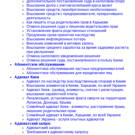
Дополнительное постановление суда в налоговом споре
Взыскание долга с учетом колебаний курса валют
Взыскание средств, приобретенных необоснованно
Взыскание средств с предпринимателя, прекратившего
деятельность
Как лишить отца родительских прав в Харькове
Отмена решения суда о лишении водительских прав
Установление факта родственных отношений
Продление срока принятия наследства
Взыскание инфляционных потерь
Внесение изменений в актовую запись
Взыскание среднего заработка за время задержки расчета
при увольнении
Отмена налогового уведомления-решения
Отмена решения суда, постановленного в пользу банка
Абонентское обслуживание
Абонентское обслуживание частных предпринимателей
Абонентское обслуживание для юридических лиц
Адвокат Киев
Адвокат по наследству (наследственным спорам) в Киеве
Взыскание алиментов в Киеве, Харькове, по всей Украине
Адвокат Киев - развод, алименты, снятие с регистрации,
взыскание заработной платы
Легализация, установление факта смерти на территории
Луганска, Донецка, Крыма
Семейный адвокат Киев - алименты, расторжение брака,
лишение родительских прав
Семейный адвокат в Киеве, Харькове, по всей Украине
Адвокат Украина - услуги опытных адвокатов
Адвокатский запрос
Адвокатский запрос
Требования к адвокатскому запросу