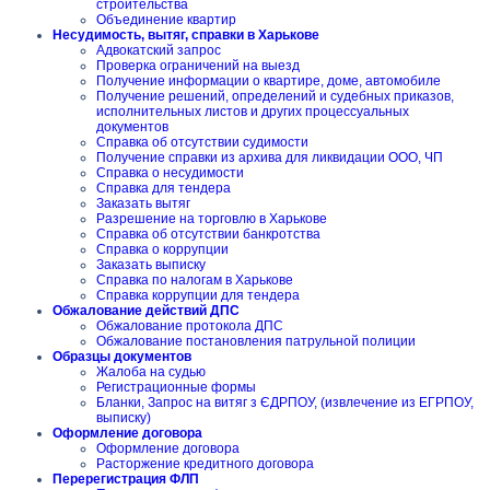
строительства
Объединение квартир
Несудимость, вытяг, справки в Харькове
Адвокатский запрос
Проверка ограничений на выезд
Получение информации о квартире, доме, автомобиле
Получение решений, определений и судебных приказов,
исполнительных листов и других процессуальных
документов
Справка об отсутствии судимости
Получение справки из архива для ликвидации ООО, ЧП
Справка о несудимости
Справка для тендера
Заказать вытяг
Разрешение на торговлю в Харькове
Справка об отсутствии банкротства
Справка о коррупции
Заказать выписку
Справка по налогам в Харькове
Справка коррупции для тендера
Обжалование действий ДПС
Обжалование протокола ДПС
Обжалование постановления патрульной полиции
Образцы документов
Жалоба на судью
Регистрационные формы
Бланки, Запрос на витяг з ЄДРПОУ, (извлечение из ЕГРПОУ,
выписку)
Оформление договора
Оформление договора
Расторжение кредитного договора
Перерегистрация ФЛП