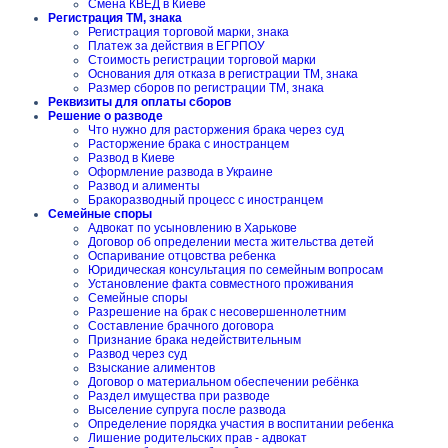
Смена КВЕД в Киеве
Регистрация ТМ, знака
Регистрация торговой марки, знака
Платеж за действия в ЕГРПОУ
Стоимость регистрации торговой марки
Основания для отказа в регистрации ТМ, знака
Размер сборов по регистрации ТМ, знака
Реквизиты для оплаты сборов
Решение о разводе
Что нужно для расторжения брака через суд
Расторжение брака с иностранцем
Развод в Киеве
Оформление развода в Украине
Развод и алименты
Бракоразводный процесс с иностранцем
Семейные споры
Адвокат по усыновлению в Харькове
Договор об определении места жительства детей
Оспаривание отцовства ребенка
Юридическая консультация по семейным вопросам
Установление факта совместного проживания
Семейные споры
Разрешение на брак с несовершеннолетним
Составление брачного договора
Признание брака недействительным
Развод через суд
Взыскание алиментов
Договор о материальном обеспечении ребёнка
Раздел имущества при разводе
Выселение супруга после развода
Определение порядка участия в воспитании ребенка
Лишение родительских прав - адвокат