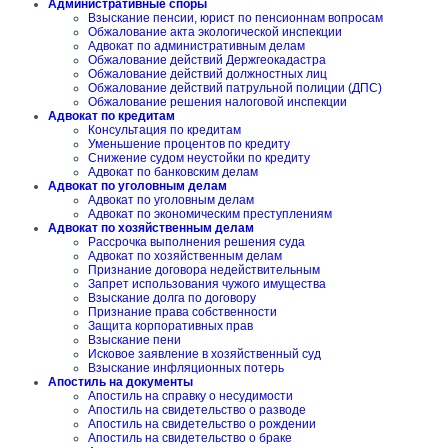
Административные споры
Взыскание пенсии, юрист по пенсионнам вопросам
Обжалование акта экологической инспекции
Адвокат по административным делам
Обжалование действий Держгеокадастра
Обжалование действий должностных лиц
Обжалование действий патрульной полиции (ДПС)
Обжалование решения налоговой инспекции
Адвокат по кредитам
Консультация по кредитам
Уменьшение процентов по кредиту
Снижение судом неустойки по кредиту
Адвокат по банковским делам
Адвокат по уголовным делам
Адвокат по уголовным делам
Адвокат по экономическим преступлениям
Адвокат по хозяйственным делам
Рассрочка выполнения решения суда
Адвокат по хозяйственным делам
Признание договора недействительным
Запрет использования чужого имущества
Взыскание долга по договору
Признание права собственности
Защита корпоративных прав
Взыскание пени
Исковое заявление в хозяйственный суд
Взыскание инфляционных потерь
Апостиль на документы
Апостиль на справку о несудимости
Апостиль на свидетельство о разводе
Апостиль на свидетельство о рождении
Апостиль на свидетельство о браке