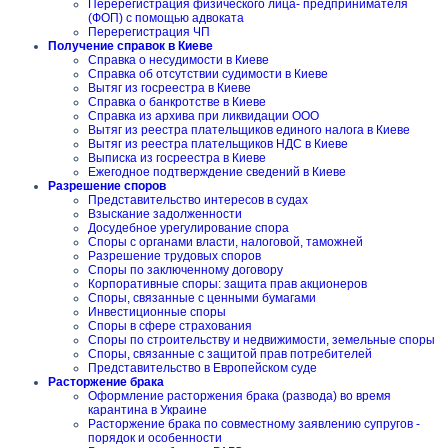
Перерегистрация физического лица- предпринимателя
(ФОП) с помощью адвоката
Перерегистрация ЧП
Получение справок в Киеве
Справка о несудимости в Киеве
Справка об отсутствии судимости в Киеве
Вытяг из госреестра в Киеве
Справка о банкротстве в Киеве
Справка из архива при ликвидации ООО
Вытяг из реестра плательщиков единого налога в Киеве
Вытяг из реестра плательщиков НДС в Киеве
Выписка из госреестра в Киеве
Ежегодное подтверждение сведений в Киеве
Разрешение споров
Представительство интересов в судах
Взыскание задолженности
Досудебное урегулирование спора
Споры с органами власти, налоговой, таможней
Разрешение трудовых споров
Споры по заключенному договору
Корпоративные споры: защита прав акционеров
Споры, связанные с ценными бумагами
Инвестиционные споры
Споры в сфере страхования
Споры по строительству и недвижимости, земельные споры
Споры, связанные с защитой прав потребителей
Представительство в Европейском суде
Расторжение брака
Оформление расторжения брака (развода) во время
карантина в Украине
Расторжение брака по совместному заявлению супругов -
порядок и особенности