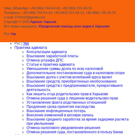
Viber, WhatsApp: +38 (066) 744-54-43, +38 (063) 374-43-13
Телефоны: +38 (066) 744-54-43, +38 (063) 374-43-13, +38 (096) 735-35-76
e-mail: 3744313@gmail.com
Copyright © 2025
Адвокат Харьков
Все права защищены.
Юридическая помощь всех видов в Харькове
Рус
Укр
Рус |
Укр
Практика адвоката
Консультации адвоката
Взыскание заработной платы
Отмена штрафа ДПС
Статьи и практика адвоката
Уменьшение суммы долга по иску налоговой
Дополнительное постановление суда в налоговом споре
Взыскание долга с учетом колебаний курса валют
Взыскание средств, приобретенных необоснованно
Взыскание средств с предпринимателя, прекратившего
деятельность
Как лишить отца родительских прав в Харькове
Отмена решения суда о лишении водительских прав
Установление факта родственных отношений
Продление срока принятия наследства
Взыскание инфляционных потерь
Внесение изменений в актовую запись
Взыскание среднего заработка за время задержки расчета
при увольнении
Отмена налогового уведомления-решения
Отмена решения суда, постановленного в пользу банка