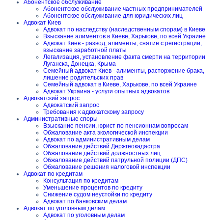
Абонентское обслуживание
Абонентское обслуживание частных предпринимателей
Абонентское обслуживание для юридических лиц
Адвокат Киев
Адвокат по наследству (наследственным спорам) в Киеве
Взыскание алиментов в Киеве, Харькове, по всей Украине
Адвокат Киев - развод, алименты, снятие с регистрации,
взыскание заработной платы
Легализация, установление факта смерти на территории
Луганска, Донецка, Крыма
Семейный адвокат Киев - алименты, расторжение брака,
лишение родительских прав
Семейный адвокат в Киеве, Харькове, по всей Украине
Адвокат Украина - услуги опытных адвокатов
Адвокатский запрос
Адвокатский запрос
Требования к адвокатскому запросу
Административные споры
Взыскание пенсии, юрист по пенсионнам вопросам
Обжалование акта экологической инспекции
Адвокат по административным делам
Обжалование действий Держгеокадастра
Обжалование действий должностных лиц
Обжалование действий патрульной полиции (ДПС)
Обжалование решения налоговой инспекции
Адвокат по кредитам
Консультация по кредитам
Уменьшение процентов по кредиту
Снижение судом неустойки по кредиту
Адвокат по банковским делам
Адвокат по уголовным делам
Адвокат по уголовным делам