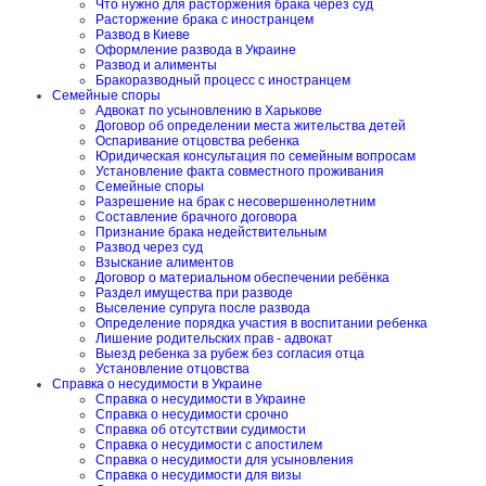
Что нужно для расторжения брака через суд
Расторжение брака с иностранцем
Развод в Киеве
Оформление развода в Украине
Развод и алименты
Бракоразводный процесс с иностранцем
Семейные споры
Адвокат по усыновлению в Харькове
Договор об определении места жительства детей
Оспаривание отцовства ребенка
Юридическая консультация по семейным вопросам
Установление факта совместного проживания
Семейные споры
Разрешение на брак с несовершеннолетним
Составление брачного договора
Признание брака недействительным
Развод через суд
Взыскание алиментов
Договор о материальном обеспечении ребёнка
Раздел имущества при разводе
Выселение супруга после развода
Определение порядка участия в воспитании ребенка
Лишение родительских прав - адвокат
Выезд ребенка за рубеж без согласия отца
Установление отцовства
Справка о несудимости в Украине
Справка о несудимости в Украине
Справка о несудимости срочно
Справка об отсутствии судимости
Справка о несудимости с апостилем
Справка о несудимости для усыновления
Справка о несудимости для визы