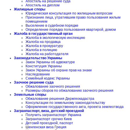
Апостиль на решение суда
Апостиль на диплом
Жилищные споры
Юридическая консультация по жилищным вопросам
Признание лица, утратившим право пользования жилым
помещением
Выселение в судебном порядке
Определение порядка пользования квартирой, домом
Жалоба в государственный орган
Жалоба в экологическую инспекцию
Жалоба на продавца
Жалоба в прокуратуру
Жалоба в полицию
Жалоба на работодателя
Законодательство Украины
Закон Украины об адвокатуре
Конституция Украины
Закон Украины об охране прав на знаки
Наследование
Семейный кодекс Украины
Заочное решение суда
Обжалование заочного решения
Размеры сборов по обжалованию заочного решения
Земельные споры
Обжалование решения Держгеокадастра
Консультации по земельному законодательству
Оформление государственного акта, проекта землеотвода
Загранпаспорт, виза, детский проездной
Получить загранпаспорт Украина
Загранпаспорт срочно Киев
Детский проездной, паспорт
Шенгенская виза Греция