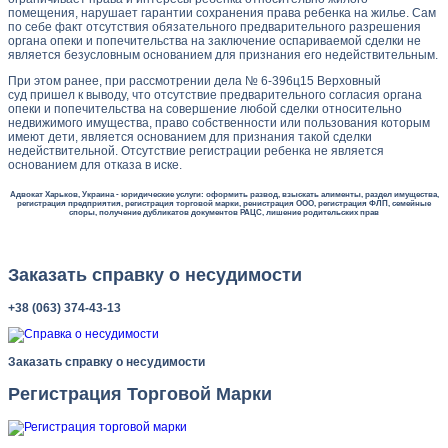
помещения, нарушает гарантии сохранения права ребенка на жилье. Сам
по себе факт отсутствия обязательного предварительного разрешения
органа опеки и попечительства на заключение оспариваемой сделки не
является безусловным основанием для признания его недействительным.
При этом ранее, при рассмотрении дела № 6-396ц15 Верховный
суд пришел к выводу, что отсутствие предварительного согласия органа
опеки и попечительства на совершение любой сделки относительно
недвижимого имущества, право собственности или пользования которым
имеют дети, является основанием для признания такой сделки
недействительной. Отсутствие регистрации ребенка не является
основанием для отказа в иске.
Адвокат Харьков, Украина - юридические услуги: оформить развод, взыскать алименты, раздел имущества,
регистрация предприятия, регистрация торговой марки, ренистрация ООО, регистрация ФЛП, семейные
споры, получение дубликатов документов РАЦС, лишение родительских прав
Заказать справку о несудимости
+38 (063) 374-43-13
Заказать справку о несудимости
Регистрация Торговой Марки