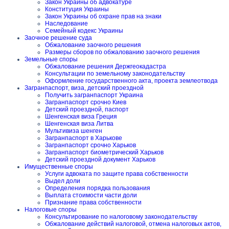
Закон Украины об адвокатуре
Конституция Украины
Закон Украины об охране прав на знаки
Наследование
Семейный кодекс Украины
Заочное решение суда
Обжалование заочного решения
Размеры сборов по обжалованию заочного решения
Земельные споры
Обжалование решения Держгеокадастра
Консультации по земельному законодательству
Оформление государственного акта, проекта землеотвода
Загранпаспорт, виза, детский проездной
Получить загранпаспорт Украина
Загранпаспорт срочно Киев
Детский проездной, паспорт
Шенгенская виза Греция
Шенгенская виза Литва
Мультивиза шенген
Загранпаспорт в Харькове
Загранпаспорт срочно Харьков
Загранпаспорт биометрический Харьков
Детский проездной документ Харьков
Имущественные споры
Услуги адвоката по защите права собственности
Выдел доли
Определения порядка пользования
Выплата стоимости части доли
Признание права собственности
Налоговые споры
Консультирование по налоговому законодательству
Обжалование действий налоговой, отмена налоговых актов,