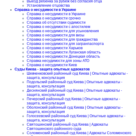
Выезд ребенка за рубеж без согласия отца
Установление отцовства
Справка о несудимости в Украине
Справка о несудимости в Украине
Справка о несудимости срочно
Справка об отсутствии судимости
Справка о несудимости с апостилем
Справка о несудимости для усыновления
Справка о несудимости для визы
Справка о несудимости для гражданства
Справка о несудимости для загранпаспорта
Справка о несудимости Харьков
Справка о несудимости Луганская область
Справка о несудимости Донецкая область
Справка несудимости для зоны АТО
Справка о несудимости Киев
Суды Киева - защита опытных адвокатов
Шевченковский районный суд Киева | Опытные адвокаты -
защита, консультация
Подольский районный суд Киева | Опытные адвокаты -
защита, консультация
Деснянский районный суд Киева | Опытные адвокаты -
защита, консультация
Печерский районный суд Киева | Опытные адвокаты -
защита, консультация
Оболонский районный суд Киева | Опытные адвокаты -
защита, консультация
Голосеевский районный суд Киева | Опытные адвокаты -
защита, консультация
Святошинский районный суд Киева | Адвокаты
Святошинского районного суда
Соломенский районный суд Киева | Адвокаты Соломенского