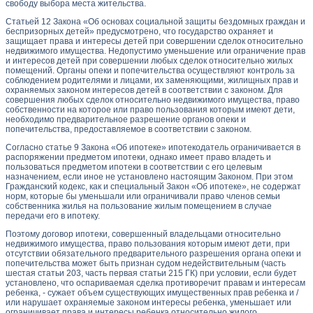
свободу выбора места жительства.
Статьей 12 Закона «Об основах социальной защиты бездомных граждан и
беспризорных детей» предусмотрено, что государство охраняет и
защищает права и интересы детей при совершении сделок относительно
недвижимого имущества. Недопустимо уменьшение или ограничение прав
и интересов детей при совершении любых сделок относительно жилых
помещений. Органы опеки и попечительства осуществляют контроль за
соблюдением родителями и лицами, их заменяющими, жилищных прав и
охраняемых законом интересов детей в соответствии с законом. Для
совершения любых сделок относительно недвижимого имущества, право
собственности на которое или право пользования которым имеют дети,
необходимо предварительное разрешение органов опеки и
попечительства, предоставляемое в соответствии с законом.
Согласно статье 9 Закона «Об ипотеке» ипотекодатель ограничивается в
распоряжении предметом ипотеки, однако имеет право владеть и
пользоваться предметом ипотеки в соответствии с его целевым
назначением, если иное не установлено настоящим Законом. При этом
Гражданский кодекс, как и специальный Закон «Об ипотеке», не содержат
норм, которые бы уменьшали или ограничивали право членов семьи
собственника жилья на пользование жилым помещением в случае
передачи его в ипотеку.
Поэтому договор ипотеки, совершенный владельцами относительно
недвижимого имущества, право пользования которым имеют дети, при
отсутствии обязательного предварительного разрешения органа опеки и
попечительства может быть признан судом недействительным (часть
шестая статьи 203, часть первая статьи 215 ГК) при условии, если будет
установлено, что оспариваемая сделка противоречит правам и интересам
ребенка, - сужает объем существующих имущественных прав ребенка и /
или нарушает охраняемые законом интересы ребенка, уменьшает или
ограничивает права и интересы ребенка относительно жилого