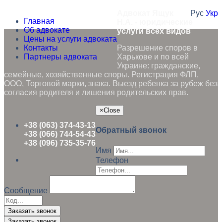
Адвокат Ящук
Рус
Укр
Главная
Н.А. - юридические
Об адвокате
услуги всех видов
Цены на услуги адвоката
Контакты
Разрешение споров в
Партнеры адвоката
Харькове и по всей
Украине: гражданские,
семейные, хозяйственные споры. Регистрация ФЛП,
ООО, Торговой марки, знака. Выезд ребенка за рубеж без
согласия родителя и лишения родительских прав.
×
Close
+38 (063) 374-43-13
Обратный звонок
+38 (066) 744-54-43
+38 (096) 735-35-76
Имя
Телефон
Сообщение
Заказать звонок