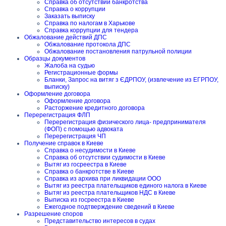
Справка об отсутствии банкротства
Справка о коррупции
Заказать выписку
Справка по налогам в Харькове
Справка коррупции для тендера
Обжалование действий ДПС
Обжалование протокола ДПС
Обжалование постановления патрульной полиции
Образцы документов
Жалоба на судью
Регистрационные формы
Бланки, Запрос на витяг з ЄДРПОУ, (извлечение из ЕГРПОУ,
выписку)
Оформление договора
Оформление договора
Расторжение кредитного договора
Перерегистрация ФЛП
Перерегистрация физического лица- предпринимателя
(ФОП) с помощью адвоката
Перерегистрация ЧП
Получение справок в Киеве
Справка о несудимости в Киеве
Справка об отсутствии судимости в Киеве
Вытяг из госреестра в Киеве
Справка о банкротстве в Киеве
Справка из архива при ликвидации ООО
Вытяг из реестра плательщиков единого налога в Киеве
Вытяг из реестра плательщиков НДС в Киеве
Выписка из госреестра в Киеве
Ежегодное подтверждение сведений в Киеве
Разрешение споров
Представительство интересов в судах