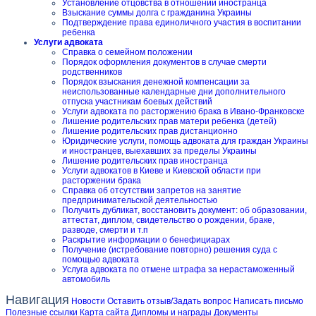
Установление отцовства в отношении иностранца
Взыскание суммы долга с гражданина Украины
Подтверждение права единоличного участия в воспитании
ребенка
Услуги адвоката
Справка о семейном положении
Порядок оформления документов в случае смерти
родственников
Порядок взыскания денежной компенсации за
неиспользованные календарные дни дополнительного
отпуска участникам боевых действий
Услуги адвоката по расторжению брака в Ивано-Франковске
Лишение родительских прав матери ребенка (детей)
Лишение родительских прав дистанционно
Юридические услуги, помощь адвоката для граждан Украины
и иностранцев, выехавших за пределы Украины
Лишение родительских прав иностранца
Услуги адвокатов в Киеве и Киевской области при
расторжении брака
Справка об отсутствии запретов на занятие
предпринимательской деятельностью
Получить дубликат, восстановить документ: об образовании,
аттестат, диплом, свидетельство о рождении, браке,
разводе, смерти и т.п
Раскрытие информации о бенефициарах
Получение (истребование повторно) решения суда с
помощью адвоката
Услуга адвоката по отмене штрафа за нерастаможенный
автомобиль
Навигация
Новости
Оставить отзыв/Задать вопрос
Написать письмо
Полезные ссылки
Карта сайта
Дипломы и награды
Документы