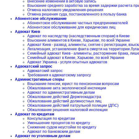
Внесение изменений в актовую запись
Взыскание среднего заработка за время задержки расчета пр
Отмена налогового уведомления-решения
Отмена решения суда, постановленного в пользу банка
Абонентское обслуживание
Абонентское обслуживание частных предпринимателей
Абонентское обслуживание для юридических лиц
Адвокат Киев
Адвокат по наследству (наследственным спорам) в Киеве
Взыскание алиментов в Киеве, Харькове, по всей Украине
Адвокат Киев - развод, алименты, снятие с регистрации, взы
Легализация, установление факта смерти на территории Луга
Семейный адвокат Киев - алименты, расторжение брака, лиш
Семейный адвокат в Киеве, Харькове, по всей Украине
Адвокат Украина - услуги опытных адвокатов
Адвокатский запрос
Адвокатский запрос
Требования к адвокатскому запросу
Административные споры
Взыскание пенсии, юрист по пенсионнам вопросам
Обжалование акта экологической инспекции
Адвокат по административным делам
Обжалование действий Держгеокадастра
Обжалование действий должностных лиц
Обжалование действий патрульной полиции (ДПС)
Обжалование решения налоговой инспекции
Адвокат по кредитам
Консультация по кредитам
Уменьшение процентов по кредиту
Снижение судом неустойки по кредиту
Адвокат по банковским делам
Адвокат по уголовным делам