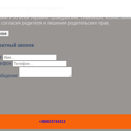
ические услуги всех видов
ве и по всей Украине: гражданские, семейные, хозяйствен
 согласия родителя и лишения родительских прав.
lose
ратный звонок
я
лефон
общение
+380633744313