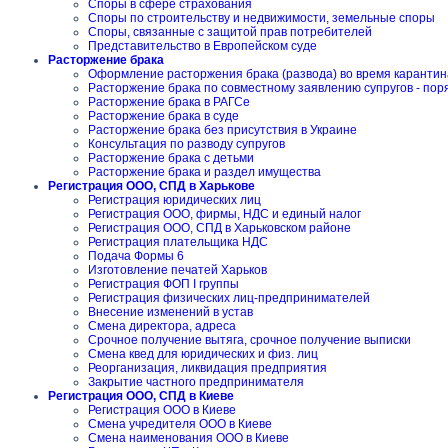
Споры в сфере страхования
Споры по строительству и недвижимости, земельные споры
Споры, связанные с защитой прав потребителей
Представительство в Европейском суде
Расторжение брака
Оформление расторжения брака (развода) во время карантин
Расторжение брака по совместному заявлению супругов - пор
Расторжение брака в РАГСе
Расторжение брака в суде
Расторжение брака без присутствия в Украине
Консультация по разводу супругов
Расторжение брака с детьми
Расторжение брака и раздел имущества
Регистрация ООО, СПД в Харькове
Регистрация юридических лиц
Регистрация ООО, фирмы, НДС и единый налог
Регистрация ООО, СПД в Харьковском районе
Регистрация плательщика НДС
Подача Формы 6
Изготовление печатей Харьков
Регистрация ФОП I группы
Регистрация физических лиц-предпринимателей
Внесение изменений в устав
Смена директора, адреса
Срочное получение вытяга, срочное получение выписки
Смена квед для юридических и физ. лиц
Реорганизация, ликвидация предприятия
Закрытие частного предпринимателя
Регистрация ООО, СПД в Киеве
Регистрация ООО в Киеве
Смена учредителя ООО в Киеве
Смена наименования ООО в Киеве