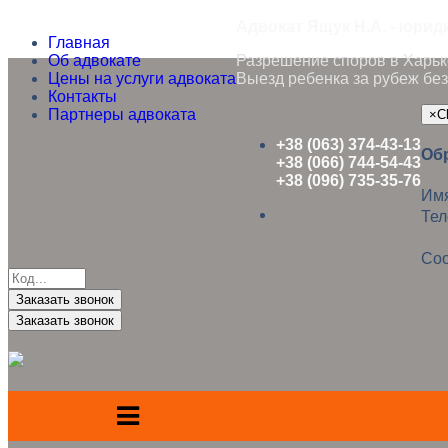
Адвокат Ящук Н.А. - юрид
Главная
Об адвокате
Разрешение споров в Харько
Цены на услуги адвоката
Выезд ребенка за рубеж без
Контакты
Партнеры адвоката
×
C
+38 (063) 374-43-13
Об
+38 (066) 744-54-43
+38 (096) 735-35-76
Им
Те
Со
Заказать звонок