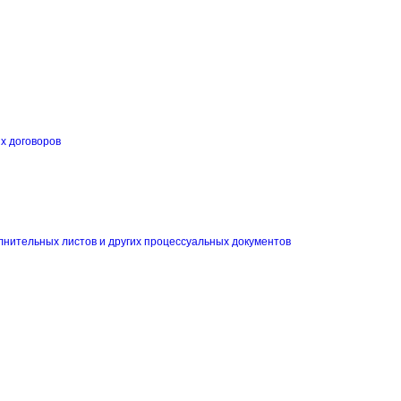
их договоров
и
лнительных листов и других процессуальных документов