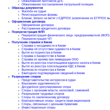
Обжалование протокола ДПС
Обжалование постановления патрульной полиции
Образцы документов
Жалоба на судью
Регистрационные формы
Бланки, Запрос на витяг з ЄДРПОУ, (извлечение из ЕГРПОУ, в
Оформление договора
Оформление договора
Расторжение кредитного договора
Перерегистрация ФЛП
Перерегистрация физического лица- предпринимателя (ФОП)
Перерегистрация ЧП
Получение справок в Киеве
Справка о несудимости в Киеве
Справка об отсутствии судимости в Киеве
Вытяг из госреестра в Киеве
Справка о банкротстве в Киеве
Справка из архива при ликвидации ООО
Вытяг из реестра плательщиков единого налога в Киеве
Вытяг из реестра плательщиков НДС в Киеве
Выписка из госреестра в Киеве
Ежегодное подтверждение сведений в Киеве
Разрешение споров
Представительство интересов в судах
Взыскание задолженности
Досудебное урегулирование спора
Споры с органами власти, налоговой, таможней
Разрешение трудовых споров
Споры по заключенному договору
Корпоративные споры: защита прав акционеров
Споры, связанные с ценными бумагами
Инвестиционные споры