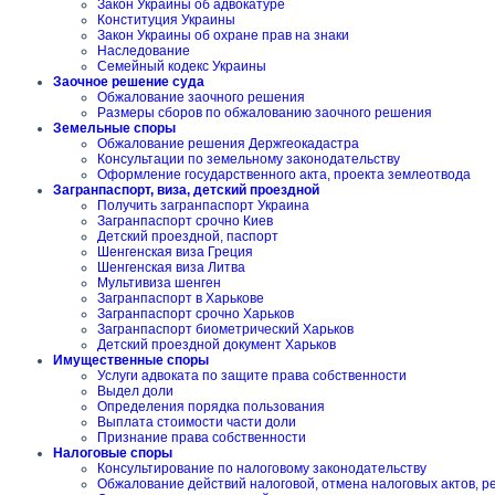
Закон Украины об адвокатуре
Конституция Украины
Закон Украины об охране прав на знаки
Наследование
Семейный кодекс Украины
Заочное решение суда
Обжалование заочного решения
Размеры сборов по обжалованию заочного решения
Земельные споры
Обжалование решения Держгеокадастра
Консультации по земельному законодательству
Оформление государственного акта, проекта землеотвода
Загранпаспорт, виза, детский проездной
Получить загранпаспорт Украина
Загранпаспорт срочно Киев
Детский проездной, паспорт
Шенгенская виза Греция
Шенгенская виза Литва
Мультивиза шенген
Загранпаспорт в Харькове
Загранпаспорт срочно Харьков
Загранпаспорт биометрический Харьков
Детский проездной документ Харьков
Имущественные споры
Услуги адвоката по защите права собственности
Выдел доли
Определения порядка пользования
Выплата стоимости части доли
Признание права собственности
Налоговые споры
Консультирование по налоговому законодательству
Обжалование действий налоговой, отмена налоговых актов, 