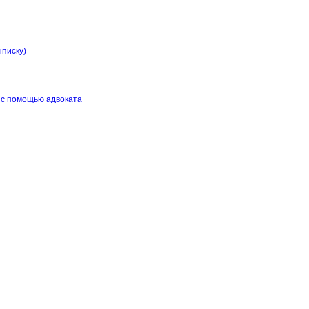
ыписку)
 с помощью адвоката