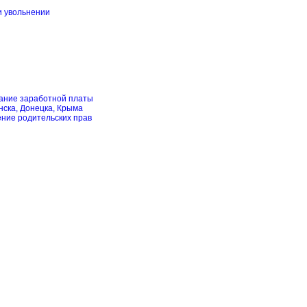
и увольнении
скание заработной платы
нска, Донецка, Крыма
ение родительских прав