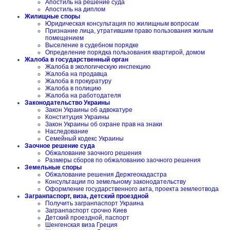
Апостиль на решение суда
Апостиль на диплом
Жилищные споры
Юридическая консультация по жилищным вопросам
Признание лица, утратившим право пользования жилым
помещением
Выселение в судебном порядке
Определение порядка пользования квартирой, домом
Жалоба в государственный орган
Жалоба в экологическую инспекцию
Жалоба на продавца
Жалоба в прокуратуру
Жалоба в полицию
Жалоба на работодателя
Законодательство Украины
Закон Украины об адвокатуре
Конституция Украины
Закон Украины об охране прав на знаки
Наследование
Семейный кодекс Украины
Заочное решение суда
Обжалование заочного решения
Размеры сборов по обжалованию заочного решения
Земельные споры
Обжалование решения Держгеокадастра
Консультации по земельному законодательству
Оформление государственного акта, проекта землеотвода
Загранпаспорт, виза, детский проездной
Получить загранпаспорт Украина
Загранпаспорт срочно Киев
Детский проездной, паспорт
Шенгенская виза Греция