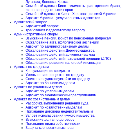
Луганска, Донецка, Крыма
Семейный адвокат Киев - алименты, расторжение брака,
лишение родительских прав
Семейный адвокат в Киеве, Харькове, по всей Украине
Адвокат Украина - услуги опытных адвокатов
Адвокатский запрос
Адвокатский запрос
Требования к адвокатскому запросу
Административные споры
Взыскание пенсии, юрист по пенсионнам вопросам
Обжалование акта экологической инспекции
Адвокат по административным делам
Обжалование действий Держгеокадастра
Обжалование действий должностных лиц
Обжалование действий патрульной полиции (ДПС)
Обжалование решения налоговой инспекции
Адвокат по кредитам
Консультация по кредитам
Уменьшение процентов по кредиту
Снижение судом неустойки по кредиту
Адвокат по банковским делам
Адвокат по уголовным делам
Адвокат по уголовным делам
Адвокат по экономическим преступлениям
Адвокат по хозяйственным делам
Рассрочка выполнения решения суда
Адвокат по хозяйственным делам
Признание договора недействительным
Запрет использования чужого имущества
Взыскание долга по договору
Признание права собственности
Защита корпоративных прав