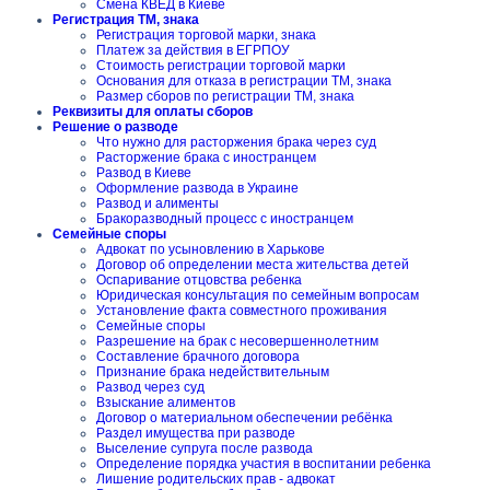
Смена КВЕД в Киеве
Регистрация ТМ, знака
Регистрация торговой марки, знака
Платеж за действия в ЕГРПОУ
Стоимость регистрации торговой марки
Основания для отказа в регистрации ТМ, знака
Размер сборов по регистрации ТМ, знака
Реквизиты для оплаты сборов
Решение о разводе
Что нужно для расторжения брака через суд
Расторжение брака с иностранцем
Развод в Киеве
Оформление развода в Украине
Развод и алименты
Бракоразводный процесс с иностранцем
Семейные споры
Адвокат по усыновлению в Харькове
Договор об определении места жительства детей
Оспаривание отцовства ребенка
Юридическая консультация по семейным вопросам
Установление факта совместного проживания
Семейные споры
Разрешение на брак с несовершеннолетним
Составление брачного договора
Признание брака недействительным
Развод через суд
Взыскание алиментов
Договор о материальном обеспечении ребёнка
Раздел имущества при разводе
Выселение супруга после развода
Определение порядка участия в воспитании ребенка
Лишение родительских прав - адвокат