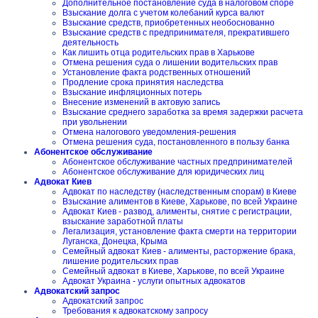
Дополнительное постановление суда в налоговом споре
Взыскание долга с учетом колебаний курса валют
Взыскание средств, приобретенных необоснованно
Взыскание средств с предпринимателя, прекратившего
деятельность
Как лишить отца родительских прав в Харькове
Отмена решения суда о лишении водительских прав
Установление факта родственных отношений
Продление срока принятия наследства
Взыскание инфляционных потерь
Внесение изменений в актовую запись
Взыскание среднего заработка за время задержки расчета
при увольнении
Отмена налогового уведомления-решения
Отмена решения суда, постановленного в пользу банка
Абонентское обслуживание
Абонентское обслуживание частных предпринимателей
Абонентское обслуживание для юридических лиц
Адвокат Киев
Адвокат по наследству (наследственным спорам) в Киеве
Взыскание алиментов в Киеве, Харькове, по всей Украине
Адвокат Киев - развод, алименты, снятие с регистрации,
взыскание заработной платы
Легализация, установление факта смерти на территории
Луганска, Донецка, Крыма
Семейный адвокат Киев - алименты, расторжение брака,
лишение родительских прав
Семейный адвокат в Киеве, Харькове, по всей Украине
Адвокат Украина - услуги опытных адвокатов
Адвокатский запрос
Адвокатский запрос
Требования к адвокатскому запросу