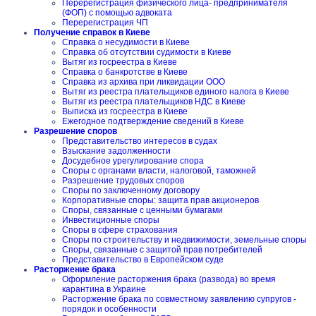
Перерегистрация физического лица- предпринимателя
(ФОП) с помощью адвоката
Перерегистрация ЧП
Получение справок в Киеве
Справка о несудимости в Киеве
Справка об отсутствии судимости в Киеве
Вытяг из госреестра в Киеве
Справка о банкротстве в Киеве
Справка из архива при ликвидации ООО
Вытяг из реестра плательщиков единого налога в Киеве
Вытяг из реестра плательщиков НДС в Киеве
Выписка из госреестра в Киеве
Ежегодное подтверждение сведений в Киеве
Разрешение споров
Представительство интересов в судах
Взыскание задолженности
Досудебное урегулирование спора
Споры с органами власти, налоговой, таможней
Разрешение трудовых споров
Споры по заключенному договору
Корпоративные споры: защита прав акционеров
Споры, связанные с ценными бумагами
Инвестиционные споры
Споры в сфере страхования
Споры по строительству и недвижимости, земельные споры
Споры, связанные с защитой прав потребителей
Представительство в Европейском суде
Расторжение брака
Оформление расторжения брака (развода) во время
карантина в Украине
Расторжение брака по совместному заявлению супругов -
порядок и особенности