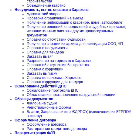
строительства
Объединение квартир
Несудимость, вытяг, справки в Харькове
Адвокатский запрос
Проверка ограничений на выезд
Получение информации о квартире, доме, автомобиле
Получение решений, определений и судебных приказов,
исполнительных листов и других процессуальных
документов
Справка об отсутствии судимости
Получение справки из архива для ликвидации ООО, ЧП
Справка о несудимости
Справка для тендера
Заказать вытяг
Разрешение на торговлю в Харькове
Справка об отсутствии банкротства
Справка о коррупции
Заказать выписку
Справка по налогам в Харькове
Справка коррупции для тендера
Обжалование действий ДПС
Обжалование протокола ДПС
Обжалование постановления патрульной полиции
Образцы документов
Жалоба на судью
Регистрационные формы
Бланки, Запрос на витяг з ЄДРПОУ, (извлечение из ЕГРПОУ,
выписку)
Оформление договора
Оформление договора
Расторжение кредитного договора
Перерегистрация ФЛП