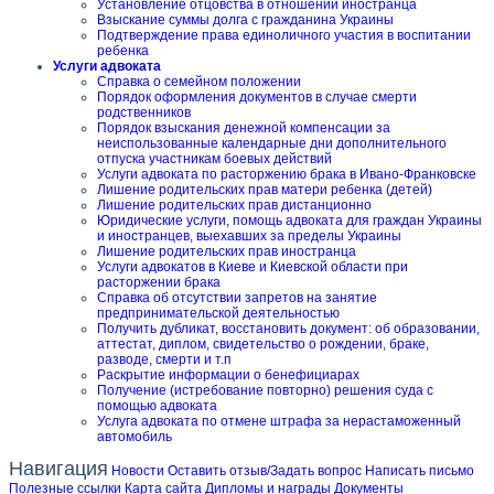
Установление отцовства в отношении иностранца
Взыскание суммы долга с гражданина Украины
Подтверждение права единоличного участия в воспитании
ребенка
Услуги адвоката
Справка о семейном положении
Порядок оформления документов в случае смерти
родственников
Порядок взыскания денежной компенсации за
неиспользованные календарные дни дополнительного
отпуска участникам боевых действий
Услуги адвоката по расторжению брака в Ивано-Франковске
Лишение родительских прав матери ребенка (детей)
Лишение родительских прав дистанционно
Юридические услуги, помощь адвоката для граждан Украины
и иностранцев, выехавших за пределы Украины
Лишение родительских прав иностранца
Услуги адвокатов в Киеве и Киевской области при
расторжении брака
Справка об отсутствии запретов на занятие
предпринимательской деятельностью
Получить дубликат, восстановить документ: об образовании,
аттестат, диплом, свидетельство о рождении, браке,
разводе, смерти и т.п
Раскрытие информации о бенефициарах
Получение (истребование повторно) решения суда с
помощью адвоката
Услуга адвоката по отмене штрафа за нерастаможенный
автомобиль
Навигация
Новости
Оставить отзыв/Задать вопрос
Написать письмо
Полезные ссылки
Карта сайта
Дипломы и награды
Документы