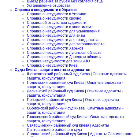
Выезд ребенка за рубеж без согласия отца
Установление отцовства
Справка о несудимости в Украине
Справка о несудимости в Украине
Справка о несудимости срочно
Справка об отсутствии судимости
Справка о несудимости с апостилем
Справка о несудимости для усыновления
Справка о несудимости для визы
Справка о несудимости для гражданства
Справка о несудимости для загранпаспорта
Справка о несудимости Харьков
Справка о несудимости Луганская область
Справка о несудимости Донецкая область
Справка несудимости для зоны АТО
Справка о несудимости Киев
Суды Киева - защита опытных адвокатов
Шевченковский районный суд Киева | Опытные адвокаты -
защита, консультация
Подольский районный суд Киева | Опытные адвокаты -
защита, консультация
Деснянский районный суд Киева | Опытные адвокаты -
защита, консультация
Печерский районный суд Киева | Опытные адвокаты -
защита, консультация
Оболонский районный суд Киева | Опытные адвокаты -
защита, консультация
Голосеевский районный суд Киева | Опытные адвокаты -
защита, консультация
Святошинский районный суд Киева | Адвокаты
Святошинского районного суда
Соломенский районный суд Киева | Адвокаты Соломенского