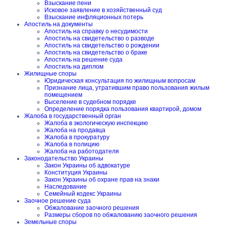
Взыскание пени
Исковое заявление в хозяйственный суд
Взыскание инфляционных потерь
Апостиль на документы
Апостиль на справку о несудимости
Апостиль на свидетельство о разводе
Апостиль на свидетельство о рождении
Апостиль на свидетельство о браке
Апостиль на решение суда
Апостиль на диплом
Жилищные споры
Юридическая консультация по жилищным вопросам
Признание лица, утратившим право пользования жилым
помещением
Выселение в судебном порядке
Определение порядка пользования квартирой, домом
Жалоба в государственный орган
Жалоба в экологическую инспекцию
Жалоба на продавца
Жалоба в прокуратуру
Жалоба в полицию
Жалоба на работодателя
Законодательство Украины
Закон Украины об адвокатуре
Конституция Украины
Закон Украины об охране прав на знаки
Наследование
Семейный кодекс Украины
Заочное решение суда
Обжалование заочного решения
Размеры сборов по обжалованию заочного решения
Земельные споры