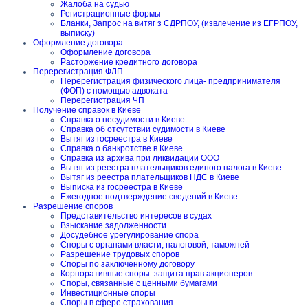
Жалоба на судью
Регистрационные формы
Бланки, Запрос на витяг з ЄДРПОУ, (извлечение из ЕГРПОУ,
выписку)
Оформление договора
Оформление договора
Расторжение кредитного договора
Перерегистрация ФЛП
Перерегистрация физического лица- предпринимателя
(ФОП) с помощью адвоката
Перерегистрация ЧП
Получение справок в Киеве
Справка о несудимости в Киеве
Справка об отсутствии судимости в Киеве
Вытяг из госреестра в Киеве
Справка о банкротстве в Киеве
Справка из архива при ликвидации ООО
Вытяг из реестра плательщиков единого налога в Киеве
Вытяг из реестра плательщиков НДС в Киеве
Выписка из госреестра в Киеве
Ежегодное подтверждение сведений в Киеве
Разрешение споров
Представительство интересов в судах
Взыскание задолженности
Досудебное урегулирование спора
Споры с органами власти, налоговой, таможней
Разрешение трудовых споров
Споры по заключенному договору
Корпоративные споры: защита прав акционеров
Споры, связанные с ценными бумагами
Инвестиционные споры
Споры в сфере страхования