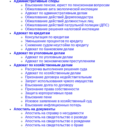
Административные споры
Взыскание пенсии, юрист по пенсионнам вопросам
Обжалование акта экологической инспекции
Адвокат по административным делам
Обжалование действий Держгеокадастра
Обжалование действий должностных лиц
Обжалование действий патрульной полиции (ДПС)
Обжалование решения налоговой инспекции
Адвокат по кредитам
Консультация по кредитам
Уменьшение процентов по кредиту
Снижение судом неустойки по кредиту
Адвокат по банковским делам
Адвокат по уголовным делам
Адвокат по уголовным делам
Адвокат по экономическим преступлениям
Адвокат по хозяйственным делам
Рассрочка выполнения решения суда
Адвокат по хозяйственным делам
Признание договора недействительным
Запрет использования чужого имущества
Взыскание долга по договору
Признание права собственности
Защита корпоративных прав
Взыскание пени
Исковое заявление в хозяйственный суд
Взыскание инфляционных потерь
Апостиль на документы
Апостиль на справку о несудимости
Апостиль на свидетельство о разводе
Апостиль на свидетельство о рождении
Апостиль на свидетельство о браке