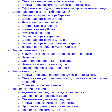
Обжалование решения Держгеокадастра
Консультации по земельному законодательству
Оформление государственного акта, проекта землеотвода
Загранпаспорт, виза, детский проездной
Получить загранпаспорт Украина
Загранпаспорт срочно Киев
Детский проездной, паспорт
Шенгенская виза Греция
Шенгенская виза Литва
Мультивиза шенген
Загранпаспорт в Харькове
Загранпаспорт срочно Харьков
Загранпаспорт биометрический Харьков
Детский проездной документ Харьков
Имущественные споры
Услуги адвоката по защите права собственности
Выдел доли
Определения порядка пользования
Выплата стоимости части доли
Признание права собственности
Налоговые споры
Консультирование по налоговому законодательству
Обжалование действий налоговой, отмена налоговых актов,
решений
Ответ на запрос налоговой
Наследование в Украине
Адвокат по наследству, разделу имущества
Общее о наследовании в Украине
Обязательная доля в наследстве
Консультация юриста по наследству
Продление срока принятия наследства
Наследование земельного пая