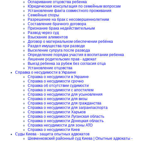
Оспаривание отцовства ребенка
Юридическая консультация по семейным вопросам
Установление факта совместного проживания
Семейные споры
Разрешение на брак с несовершеннолетним
Составление брачного договора
Признание брака недействительным
Развод через суд
Взыскание алиментов
Договор о материальном обеспечении ребёнка
Раздел имущества при разводе
Выселение супруга после развода
Определение порядка участия в воспитании ребенка
Лишение родительских прав - адвокат
Выезд ребенка за рубеж без согласия отца
Установление отцовства
Справка о несудимости в Украине
Справка о несудимости в Украине
Справка о несудимости срочно
Справка об отсутствии судимости
Справка о несудимости с апостилем
Справка о несудимости для усыновления
Справка о несудимости для визы
Справка о несудимости для гражданства
Справка о несудимости для загранпаспорта
Справка о несудимости Харьков
Справка о несудимости Луганская область
Справка о несудимости Донецкая область
Справка несудимости для зоны АТО
Справка о несудимости Киев
Суды Киева - защита опытных адвокатов
Шевченковский районный суд Киева | Опытные адвокаты -