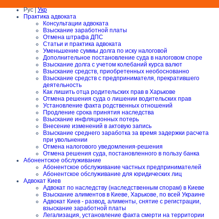
Рус |
Укр
Практика адвоката
Консультации адвоката
Взыскание заработной платы
Отмена штрафа ДПС
Статьи и практика адвоката
Уменьшение суммы долга по иску налоговой
Дополнительное постановление суда в налоговом споре
Взыскание долга с учетом колебаний курса валют
Взыскание средств, приобретенных необоснованно
Взыскание средств с предпринимателя, прекратившего
деятельность
Как лишить отца родительских прав в Харькове
Отмена решения суда о лишении водительских прав
Установление факта родственных отношений
Продление срока принятия наследства
Взыскание инфляционных потерь
Внесение изменений в актовую запись
Взыскание среднего заработка за время задержки расчета
при увольнении
Отмена налогового уведомления-решения
Отмена решения суда, постановленного в пользу банка
Абонентское обслуживание
Абонентское обслуживание частных предпринимателей
Абонентское обслуживание для юридических лиц
Адвокат Киев
Адвокат по наследству (наследственным спорам) в Киеве
Взыскание алиментов в Киеве, Харькове, по всей Украине
Адвокат Киев - развод, алименты, снятие с регистрации,
взыскание заработной платы
Легализация, установление факта смерти на территории