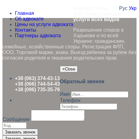
Адвокат Ящук
Рус
Укр
Главная
Н.А. - юридические
Об адвокате
услуги всех видов
Цены на услуги адвоката
Контакты
Разрешение споров в
Партнеры адвоката
Харькове и по всей
Украине: гражданские,
семейные, хозяйственные споры. Регистрация ФЛП,
ООО, Торговой марки, знака. Выезд ребенка за рубеж без
согласия родителя и лишения родительских прав.
×
Close
+38 (063) 374-43-13
Обратный звонок
+38 (066) 744-54-43
+38 (096) 735-35-76
Имя
Телефон
Сообщение
Заказать звонок