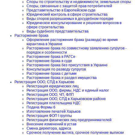
Споры по строительству и недвижимости, земельные споры
Споры, связанные с защитой прав потребителей
Представительство в Европейском суде
Юридический контроль в сфере строительства
Виды споров разрешаемых в досудебном порядке
Юридическое консультирование и решение вопросов в
сфере строительства
Виды судебного представительства
Расторжение брака
Оформление расторжения брака (развода) во время
карантина в Украине
Расторжение брака по совместному заявлению супругов -
порядок и особенности
Расторжение брака в РАГСе
Расторжение брака в суде
Расторжение брака без присутствия в Украине
Консультация по разводу супругов
Расторжение брака с детьми
Расторжение брака и раздел имущества
Регистрация ООО, СПД в Харькове
Регистрация юридических лиц
Регистрация ООО, фирмы, НДС и единый налог
Регистрация ООО, ЧП, ФЛП
Регистрация ООО, СПД в Харьковском районе
Регистрация плательщика НДС
Подача Формы 6
Изготовление печатей Харьков
Регистрация ФОП I группы
Регистрация физических лиц-предпринимателей
Внесение изменений в устав
Смена директора, адреса
Срочное получение вытяга, срочное получение выписки